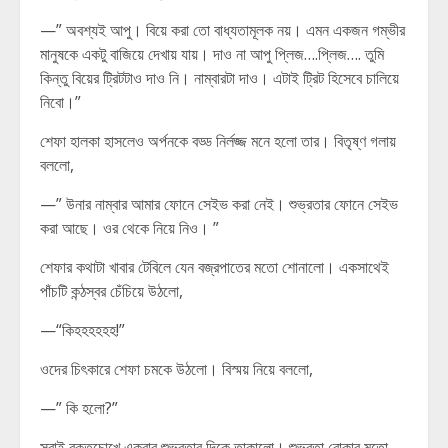
—” অবশ্যই আপু। বিয়ে করা তো বাধ্যতামূলক নয়। এমন একজন গম্ভীর
মানুষকে একটু বাজিয়ে দেখায় যায়। দাও না আপু প্লিজ….প্লিজ…. তুমি
কিন্তু বিয়ের ট্রিটটাও দাও নি। নাম্বারটা দাও। এটাই ট্রিট হিসেবে চালিয়ে
নিবো।”
শেফা হালকা হাসলেও অর্পনকে বড্ড নির্লজ্জ মনে হলো তার। বিতৃষ্ণ গলায়
বললো,
—” উনার নাম্বার আমার ফোনে সেইভ করা নেই। শুভ্রতার ফোনে সেইভ
করা আছে। ওর থেকে নিয়ে নিও। ”
শেফার কথাটা খাবার টেবিলে যেন বজ্রপাতের মতো শোনালো। একসাথেই
পাঁচটি কন্ঠস্বর চেঁচিয়ে উঠলো,
—“কিহহহহহহ!”
ওদের চিৎকারে শেফা চমকে উঠলো। বিস্ময় নিয়ে বললো,
—” কি হলো?”
সবাই রক্তচোখে একবার শুভ্রতার দিকে তা্কালো। শুভ্রতা বোকার মতো