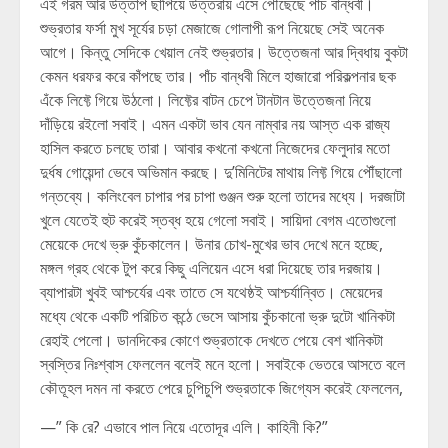
এই গরম আর উত্তাপ ছাপিয়ে উত্তরায় এসে পৌঁছেছে পাঁচ বান্ধবী।
শুভ্রতার ফর্সা মুখ সূর্যের চড়া মেজাজে গোলাপী রূপ নিয়েছে সেই অনেক
আগে। কিন্তু সেদিকে খেয়াল নেই শুভ্রতার। উত্তেজনা আর দ্বিধায় বুকটা
কেমন ধরফর করে কাঁপছে তার। পাঁচ বান্ধবী মিলে হাজারো পরিকল্পনার ছক
এঁকে লিফ্টে গিয়ে উঠলো। লিফ্টের বাটন চেপে টানটান উত্তেজনা নিয়ে
দাঁড়িয়ে রইলো সবাই। এমন একটা ভাব যেন নাম্বার নয় আস্ত এক রাজ্য
হাসিল করতে চলছে তারা। আবার কখনো কখনো নিজেদের ফেলুদার মতো
দুর্ধষ গোয়েন্দা ভেবে অভিমান করছে। দু’মিনিটের মাথায় লিফ্ট গিয়ে পৌঁছালো
গন্তব্যে। কলিংবেল চাপার পর চাপা গুঞ্জন শুরু হলো তাদের মধ্যে। দরজাটা
খুলে যেতেই হুট করেই স্তব্ধ হয়ে গেলো সবাই। সায়িদা বেগম এতোগুলো
মেয়েকে দেখে ভ্রু কুঁচকালেন। উনার চোখ-মুখের ভাব দেখে মনে হচ্ছে,
মঙ্গল গ্রহ থেকে টুপ করে কিছু এলিয়েন এসে ধরা দিয়েছে তার দরজায়।
ব্যাপারটা খুবই আশ্চর্যের এবং তাতে সে যথেষ্ঠই আশ্চর্যান্বিত। মেয়েদের
মধ্যে থেকে একটি পরিচিত কন্ঠে ভেসে আসায় কুঁচকানো ভ্রু দুটো খানিকটা
রেহাই পেলো। ডানদিকের কোণে শুভ্রতাকে দেখতে পেয়ে বেশ খানিকটা
স্বস্তির নিঃশ্বাস ফেললেন বলেই মনে হলো। সবাইকে ভেতরে আসতে বলে
কৌতূহল দমন না করতে পেরে চুপিচুপি শুভ্রতাকে জিগ্যেস করেই ফেললেন,
—” কি রে? এভাবে পাল নিয়ে এতোদূর এলি। কাহিনী কি?”