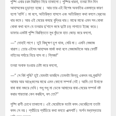
পুষ্পি এবার চরম বিরক্তি নিয়ে তাকালো। পুষ্পির ধারনা, তনয়া দিন দিন
আহাম্মকের চূড়ান্ত হচ্ছে। আর তার এই বিশেষ অবনতির একমাত্র কারণ
হলো ‘হাসি’। মা বলে, অতিরিক্ত হাসলে এবং অতিরিক্ত কথা বললে ব্রেনের
ধার কমে। আর এই মেয়ের কমছে বুদ্ধির ধার। মাঝে মাঝে এমন সব বোকা
বোকা কথা বলে যে তনয়ার দু’গালে কষে দুটো চড় লাগাতে ইচ্ছে করে।
ডাফার একটা! পুষ্পি বিরক্তিতে মুখ কুঁচকে হাত জোড় করে বললো,
—” দোহাই লাগে। তুই কিছুক্ষণ চুপ থাক, মেরি মা। এমনি মেজাজ
খারাপ। তোর এইসব আহাম্মক মার্কা কথা বলে মেজাজটাকে আর ফোর্টি
নাইনের পর্যায়ে নিয়ে যাস না। প্লিজ!”
তনয়া অবাক হওয়ার চেষ্টা করে বললো,
—” সে কি! পুষি? তুই যেমনটা ভাবছিস তেমনটা কিন্তু একদম নয়,বুঝলি?
আমার আর আঙ্কেলের মাঝে এমন কোনো সম্পর্ক নেই। আমি তো উনাকে
বাবা বাবা নজরে দেখি। শুধু শুধু মা ডেকে আমাদের বাবা-মেয়ের সম্পর্ক নষ্ট
করার পায়তারা কেন করছিস, বল তো?”
পুষ্পি রাগী চোখে তাকালো। এই মেয়েটাকে যতটা বলদ ভেবেছিলো ততটা
বলদ সে নয়। প্যাঁচিয়ে প্যাঁচিয়ে কথা বলতে এক্সপার্ট। অর্পন মধ্যস্থতার