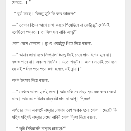
দেখতে…। ”
–” হ্যাঁ আছে। কিন্তু তুমি কি করে জানলে?”
—” তোমার বিয়ের আগে দেখা করতে গিয়েছিলে না রেস্টুরেন্টে সেদিনই
বলেছিলো শুভ্রতা। তা সিংগ্যাল নাকি আপু?”
শেফা হেসে ফেললো। মুখের খাবারটুকু গিলে নিয়ে বললো,
—” আমার জানা মতে সিংগ্যাল কিন্তু ট্রাই মেরে লাভ বিশেষ হবে না।
মজাও পাবে না। একদম নিরামিষ। এতো গম্ভীর। আমার সাথেই তো মনে
হয় এই পর্যন্ত গুনে গুনে কথা বলেছে এই বান্দা।”
অর্পন উৎসাহ নিয়ে বললো,
—” দেখতে ভালো হলেই হলো। আর বাকি সব নাহয় ম্যানেজ করে নেওয়া
যাবে। তার আগে উনার নাম্বারটা দাও না আপু। প্লিজ!”
অর্পনের এমন অকপটে নাম্বার চাওয়ায় বেশ অবাক হলো শেফা। মেয়েটা কি
সত্যি সত্যিই নাম্বার চাচ্ছে নাকি? শেফা দ্বিধা নিয়ে বললো,
—” তুমি সিরিয়াসলি নাম্বার চাইছো?”