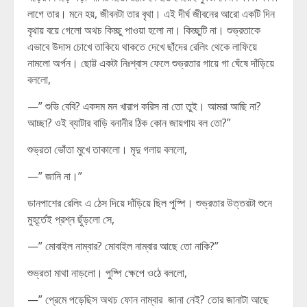
লাগে তার। মনে হয়, জীবনটা তার বৃথা। এই দীর্ঘ জীবনের আরো একটি দিন
বৃথায় বয়ে গেলো অথচ কিচ্ছু পাওয়া হলো না। কিচ্ছুটি না। শুভ্রতাকে
এভাবে উদাস চোখে তাকিয়ে থাকতে দেখে ছাঁদের রেলিং থেকে লাফিয়ে
নামলো অর্পন। ছোট্ট একটা নিঃশ্বাস ফেলে শুভ্রতার গায়ে গা ঘেঁষে দাঁড়িয়ে
বললো,
—” শুভি বেবি? একদম মন খারাপ করিস না তো তুই। আমরা আছি না?
আচ্ছা? ওই ব্যাটার বাড়ি বনানীর ঠিক কোন জায়গায় বল তো?”
শুভ্রতা ভোঁতা মুখে তাকালো। মৃদু গলায় বললো,
—” জানি না।”
ডানপাশের রেলিং এ ঠেস দিয়ে দাঁড়িয়ে ছিল পুষ্পি। শুভ্রতার উত্তরটা শুনে
মুহূর্তেই প্রশ্ন ছুঁড়লো সে,
—” মোবাইল নাম্বার? মোবাইল নাম্বার আছে তো নাকি?”
শুভ্রতা মাথা নাড়লো। পুষ্পি ক্ষেপে ওঠে বললো,
—” প্রেমে পড়েছিস অথচ ফোন নাম্বার জানা নেই? তোর জানাটা আছে