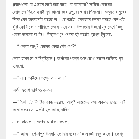
প্ল্যানগুলো যে এভাবে মাঠে মারা যাবে, কে জানতো? সায়িদা বেগমের
জোড়াজোড়িতে সবাই মুখ কালো করে দুপুরের খাবার গিললো। শুভ্রতার মুখের
দিকে যেন তাকানোই যাচ্ছে না। চোখদুটো এমনভাবে টলমল করছে যেন এই
বুঝি ফোঁটা ফোঁটা পানিতে ভেসে যাবে সব। শুভ্রতার শুকনো মুখ দেখে কিছু
একটা ভাবলো অর্পন। কিছুক্ষণ চুপ থেকে হুট করেই প্রশ্ন ছুঁড়লো,
—” শেফা আপু? তোমার দেবর নেই গো?”
শেফা তখন মাংস চিবুচ্ছিলে। অর্পনের প্রশ্ন শুনে চোখ তোলে তাকিয়ে মৃদু
হাসলো,
—” না। ভাইদের মধ্যে ও একা।”
অর্পন হতাশ ভঙ্গিতে বললো,
—” ইশ! এটা কি ঠিক কাজ করেছো আপু? আমাদের কথা একবার ভাবলে না?
আমাদেরও তো একটা হক আছে নাকি?”
শেফা হাসলো। অর্পন আবারও বললো,
—” আচ্ছা, শেফাপু? শুনলাম তোমার বরের নাকি একটা বন্ধু আছে। হেব্বি