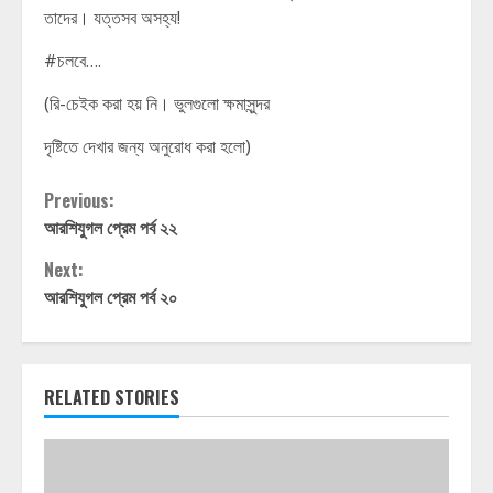
তাদের। যত্তসব অসহ্য!
#চলবে….
(রি-চেইক করা হয় নি। ভুলগুলো ক্ষমাসুন্দর
দৃষ্টিতে দেখার জন্য অনুরোধ করা হলো)
Continue
Previous:
আরশিযুগল প্রেম পর্ব ২২
Reading
Next:
আরশিযুগল প্রেম পর্ব ২০
RELATED STORIES