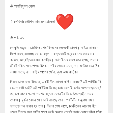
# আরশিযুগল প্রেম
# লেখিকাঃ নৌশিন আহমেদ রোদেলা
# পর্ব- ২১
গোধুলি সন্ধ্যা। চারদিকে শেষ বিকেলের হলদেটে আলো। পশ্চিম আকাশে
মিশে আছে একগুচ্ছ থোকা রক্ত। রাস্তাঘাটে মানুষের চলাফেরায় ভর
করেছে অস্বস্তিকর এক ক্লান্তি। পথচারীদের দেখে মনে হচ্ছে, তাদের
জীবনীশক্তি যেন শেষের দিকে। শরীর তাদের চলছে না। মনটাও যেন ঠিক
ভরসা পাচ্ছে না। বাড়ির পাশের মোটা, বৃদ্ধ আম গাছটার
চিকন ডালে বসে ঝিমাচ্ছে একটি নীল-কালো পাখি। আচ্ছা? এই পাখিটার কি
কোনো সঙ্গী নেই? এই পাখিটাও কি শুভ্রতার মতোই কষ্টের আগুনে জ্বলছে?
শুভ্রতা কাতর চোখে, পাশের বহুতল দালানটির দিকে উদ্দেশ্যহীন ভাবে
তাকায়। বুকটা কেমন যেন ভারি লাগছে তার। প্রতিদিন সন্ধ্যায় এমন
খাপছাড়া মন খারাপ হয় তার। দিনের শেষ ভাগে, চারদিকের আলোয় পঁচা
খড়ের নিগড়ে পড়া পানির মতো রঙটি দেখতে পেয়েই বুকটা কেমন ফাঁকা ফাঁকা