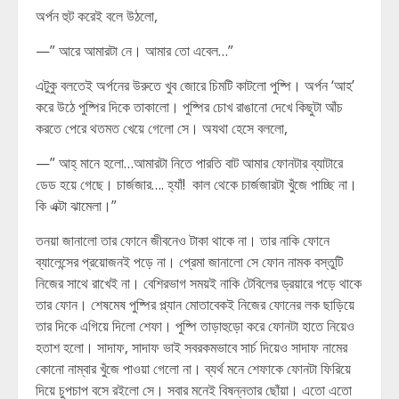
অর্পন হুট করেই বলে উঠলো,
—” আরে আমারটা নে। আমার তো এবেল…”
এটুকু বলতেই অর্পনের উরুতে খুব জোরে চিমটি কাটলো পুষ্পি। অর্পন ‘আহ’
করে উঠে পুষ্পির দিকে তাকালো। পুষ্পির চোখ রাঙানো দেখে কিছুটা আঁচ
করতে পেরে থতমত খেয়ে গেলো সে। অযথা হেসে বললো,
—” আহ্ মানে হলো…আমারটা নিতে পারতি বাট আমার ফোনটার ব্যাটারে
ডেড হয়ে গেছে। চার্জজার…. হ্যাঁ! কাল থেকে চার্জজারটা খুঁজে পাচ্ছি না।
কি এক্টা ঝামেলা।”
তনয়া জানালো তার ফোনে জীবনেও টাকা থাকে না। তার নাকি ফোনে
ব্যালেন্সের প্রয়োজনই পড়ে না। প্রেমা জানালো সে ফোন নামক বস্তুটি
নিজের সাথে রাখেই না। বেশিরভাগ সময়ই নাকি টেবিলের ড্রয়ারে পড়ে থাকে
তার ফোন। শেষমেষ পুষ্পির প্ল্যান মোতাবেকই নিজের ফোনের লক ছাড়িয়ে
তার দিকে এগিয়ে দিলো শেফা। পুষ্পি তাড়াহুড়ো করে ফোনটা হাতে নিয়েও
হতাশ হলো। সাদাফ, সাদাফ ভাই সবরকমভাবে সার্চ দিয়েও সাদাফ নামের
কোনো নাম্বার খুঁজে পাওয়া গেলো না। ব্যর্থ মনে শেফাকে ফোনটা ফিরিয়ে
দিয়ে চুপচাপ বসে রইলো সে। সবার মনেই বিষন্নতার ছোঁয়া। এতো এতো