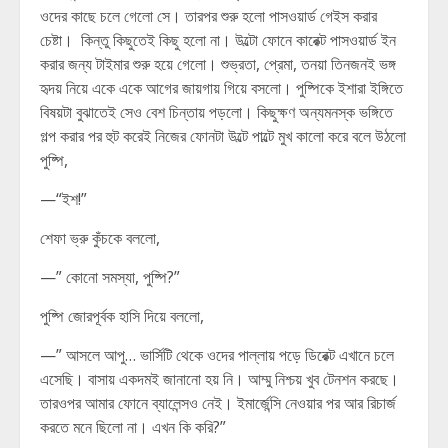
ওদের কাছে চলে গেলো সে। তারপর শুরু হলো পাসওয়ার্ড গেইস করার
চেষ্টা। কিন্তু কিছুতেই কিছু হলো না। উল্টো ফোনে কারেক্ট পাসওয়ার্ড ইন
করার জন্য টাইমার শুরু হয়ে গেলো। শুভ্রতা, প্রেমা, তনয়া তিনজনই ভঙ্গ
হৃদয় নিয়ে একে একে আগের জায়গায় গিয়ে বসলো। পুষ্পিকে ইশারা ইঙ্গিতে
বিষয়টা বুঝাতেই সেও বেশ চিন্তায় পড়লো। কিছুক্ষণ অন্যমনস্ক ভঙ্গিতে
গল্প করার পর হুট করেই নিজের ফোনটা উল্টে পাল্টে মুখ কালো করে বলে উঠলো
পুষ্পি,
—“ইশ!”
শেফা ভ্রু কুঁচকে বললো,
—” কোনো সমস্যা, পুষ্পি?”
পুষ্পি জোরপূর্বক হাসি দিয়ে বললো,
—” আসলে আপু… ভার্সিটি থেকে ওদের পাল্লায় পড়ে ডিরেক্ট এখানে চলে
এসেছি। বাসায় একদমই জানানো হয় নি। আম্মু নিশ্চয় খুব টেনশন করছে।
তারওপর আমার ফোনে ব্যালেন্সও নেই। ইমার্জেন্সি নেওয়ার পর আর রিচার্জ
করতে মনে ছিলো না। এখন কি করি?”