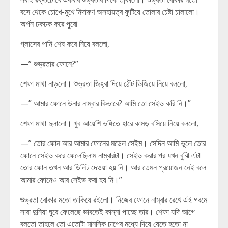
বসে থেকে চোখে-মুখে নিদারুণ অসহায়ত্ব ফুটিয়ে তোলার চেষ্টা চালালো।
অর্পন ঢকঢক করে পুরো
গ্লাসের পানি শেষ করে নিয়ে বললো,
—” শুভ্রতার ফোনে?”
শেফা মাথা নাড়লো। শুভ্রতা জিহ্বা দিয়ে ঠোঁট ভিজিয়ে নিয়ে বললো,
—” আমার ফোনে উনার নাম্বার কিভাবে? আমি তো সেইভ করি নি।”
শেফা মাথা দুলালো। খুব আয়েশি ভঙ্গিতে হারে কামড় বসিয়ে নিয়ে বললো,
—” তোর ফোন আর আমার ফোনের মডেল সেইম। সেদিন আমি ভুলে তোর
ফোনে সেইভ করে ফেলেছিলাম নাম্বারটা। সেইভ করার পর যখন বুঝি এটা
তোর ফোন তখন আর ডিলিট দেওয়া হয় নি। আর তেমন প্রয়োজন নেই বলে
আমার ফোনেও আর সেইভ করা হয় নি।”
শুভ্রতা বোকার মতো তাকিয়ে রইলো। নিজের ফোনে নাম্বার রেখে এই গরমে
সারা দুনিয়া ঘুরে ফেলেছে ভাবতেই কান্না পাচ্ছে তার। শেফা যদি আগে
বলতো তাহলে তো এতোটা মানসিক চাপের মধ্যে দিয়ে যেতে হতো না