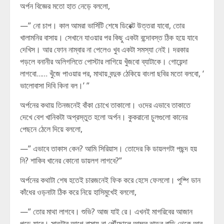
অর্পন বিজ্ঞের মতো হাত নেড়ে বললো,
—” নো চাপ। কাল আমরা ভার্সিটি শেষে ডিরেক্ট উত্তরা যাবো, তোর
খালামনির বাসায়। সেখানে যাওয়ার পর কিছু একটা বন্দোবস্ত ঠিক হয়ে যাবে
দেখিস। আর ফোন নাম্বার না পেলেও খুব একটা সমস্যা নেই। দরকার
পড়লে বনানীর অলিগলিতে পোস্টার লাগিয়ে খুঁজবো ব্যাটাকে। গোয়েন্দা
লাগবো…… খুঁজে পাওয়ার পর, মাথায় বন্দুক ঠেকিয়ে বাংলা ছবির মতো বলবো, ‘
ভালোবাসা দিবি কিনা বল।’ ”
অর্পনের কথায় তিনজনেই বাঁকা চোখে তাকালো। ওদের এভাবে তাকাতে
দেখে বেশ খানিকটা অপ্রস্তুত হলো অর্পন। কুকরানো চুলগুলো কানের
পেছনে ঠেলে দিয়ে বললো,
—” এভাবে তাকাস কেন? আমি সিরিয়াস। তোদের কি ডায়লগটা পছন্দ হয়
নি? শাকিব খানের কোনো ডায়লগ লাগবে?”
অর্পনের কথাটা শেষ হতেই চারজনেই ফিক করে হেসে ফেললো। পুষ্পি ডান
কাঁধের ওড়নাটা ঠিক করে নিয়ে হাসিমুখেই বললো,
—” তোর মাথা লাগবে। শুভি? আজ যাই রে। এখনই মাগরিবের আজান
পড়ে যাবে। সাতটার আগে বাসায় না পৌঁছোলে আম্মুর ঝাড়ুর বাড়ি থেকে আর