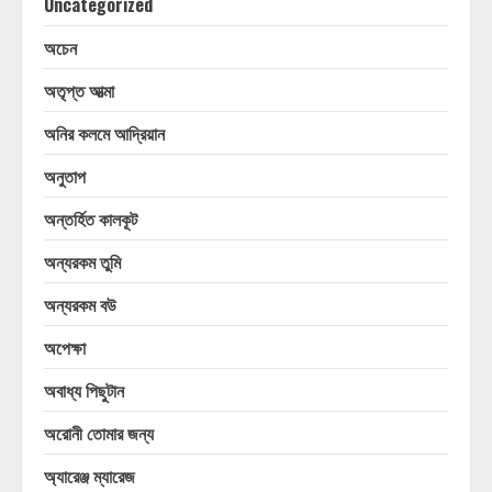
Uncategorized
অচেন
অতৃপ্ত আত্মা
অনির কলমে আদ্রিয়ান
অনুতাপ
অন্তর্হিত কালকূট
অন্যরকম তুমি
অন্যরকম বউ
অপেক্ষা
অবাধ্য পিছুটান
অরোনী তোমার জন্য
অ্যারেঞ্জ ম্যারেজ