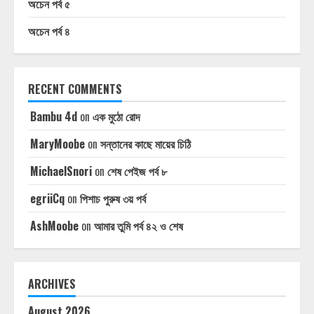
অচেন পর্ব ৫
অচেন পর্ব ৪
RECENT COMMENTS
Bambu 4d
on
এক মুঠো রোদ
MaryMoobe
on
সন্তানের কাছে মায়ের চিঠি
MichaelSnori
on
শেষ পেইজ পর্ব ৮
egriiCq
on
পিশাচ পুরুষ ৩য় পর্ব
AshMoobe
on
আমার তুমি পর্ব ৪২ ও শেষ
ARCHIVES
August 2026