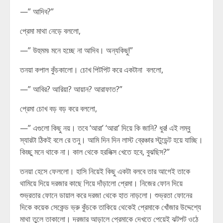
—” আদিব?”
প্রেমা মাথা নেড়ে বললো,
—” উহুমম৷ মনে হচ্ছে না আদিব। অন্যকিছু!”
তনয়া কপাল কুঁচকালো। চোখ পিটপিট করে একটানা বললো,
—” আবির? আরিয়া? আয়ান? আরাফাত?”
প্রেমা চোখ বড় বড় করে বললো,
—” এগুলো কিছু নয়। তবে ‘আরা’ ‘আরা’ দিয়ে কি জানি? ধুর! এই লম্বু
স্যারটা ঠিকই বলে রে তনু। আমি দিন দিন লাস্ট ব্রেঞ্চার স্টুডেন্ট হয়ে যাচ্ছি।
কিচ্ছু মনে থাকে না। কাল থেকে হরলিক্স খেতে হবে, বুঝছিস?”
তনয়া হেসে ফেললো। হাসি নিয়েই কিছু একটা বলবে তার আগেই তাকে
থামিয়ে দিয়ে দরজার কাছে গিয়ে দাঁড়ালো প্রেমা। নিজের ফোন দিয়ে
শুভ্রতার ফোনে ডায়াল করে দরজা থেকে হাত নাড়লো। শুভ্রতা ফোনের
দিকে কয়েক সেকেন্ড ভ্রু কুঁচকে তাকিয়ে থেকেই প্রেমাকে খোঁজার উদ্দেশ্যে
মাথা তুলে তাকালো। দরজার আড়ালে প্রেমাকে দেখতে পেয়েই ঝটপট ওঠে