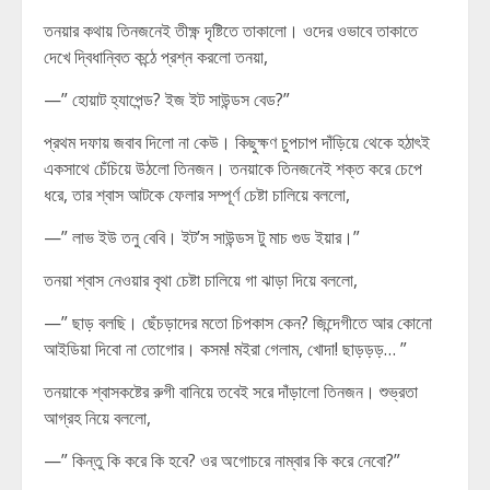
তনয়ার কথায় তিনজনেই তীক্ষ্ণ দৃষ্টিতে তাকালো। ওদের ওভাবে তাকাতে
দেখে দ্বিধান্বিত কন্ঠে প্রশ্ন করলো তনয়া,
—” হোয়াট হ্যাপেন্ড? ইজ ইট সাউন্ডস বেড?”
প্রথম দফায় জবাব দিলো না কেউ। কিছুক্ষণ চুপচাপ দাঁড়িয়ে থেকে হঠাৎই
একসাথে চেঁচিয়ে উঠলো তিনজন। তনয়াকে তিনজনেই শক্ত করে চেপে
ধরে, তার শ্বাস আটকে ফেলার সম্পূর্ণ চেষ্টা চালিয়ে বললো,
—” লাভ ইউ তনু বেবি। ইট’স সাউন্ডস টু মাচ গুড ইয়ার।”
তনয়া শ্বাস নেওয়ার বৃথা চেষ্টা চালিয়ে গা ঝাড়া দিয়ে বললো,
—” ছাড় বলছি। ছেঁচড়াদের মতো চিপকাস কেন? জিন্দেগীতে আর কোনো
আইডিয়া দিবো না তোগোর। কসম! মইরা গেলাম, খোদা! ছাড়ড়ড়… ”
তনয়াকে শ্বাসকষ্টের রুগী বানিয়ে তবেই সরে দাঁড়ালো তিনজন। শুভ্রতা
আগ্রহ নিয়ে বললো,
—” কিন্তু কি করে কি হবে? ওর অগোচরে নাম্বার কি করে নেবো?”