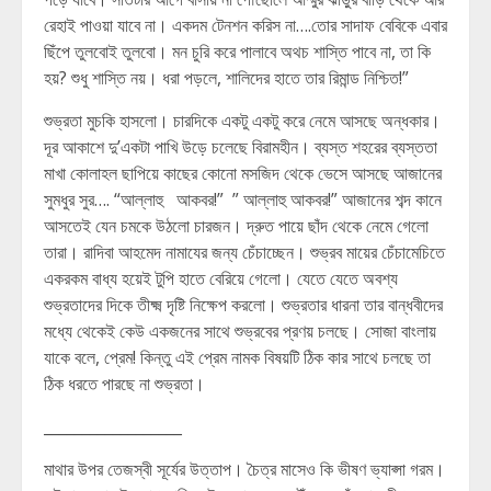
রেহাই পাওয়া যাবে না। একদম টেনশন করিস না….তোর সাদাফ বেবিকে এবার
ছিঁপে তুলবোই তুলবো। মন চুরি করে পালাবে অথচ শাস্তি পাবে না, তা কি
হয়? শুধু শাস্তি নয়। ধরা পড়লে, শালিদের হাতে তার রিমান্ড নিশ্চিত!”
শুভ্রতা মুচকি হাসলো। চারদিকে একটু একটু করে নেমে আসছে অন্ধকার।
দূর আকাশে দু’একটা পাখি উড়ে চলেছে বিরামহীন। ব্যস্ত শহরের ব্যস্ততা
মাখা কোলাহল ছাপিয়ে কাছের কোনো মসজিদ থেকে ভেসে আসছে আজানের
সুমধুর সুর…. “আল্লাহু আকবর!” ” আল্লাহু আকবর!” আজানের শব্দ কানে
আসতেই যেন চমকে উঠলো চারজন। দ্রুত পায়ে ছাঁদ থেকে নেমে গেলো
তারা। রাদিবা আহমেদ নামাযের জন্য চেঁচাচ্ছেন। শুভ্রব মায়ের চেঁচামেচিতে
একরকম বাধ্য হয়েই টুপি হাতে বেরিয়ে গেলো। যেতে যেতে অবশ্য
শুভ্রতাদের দিকে তীক্ষ্ম দৃষ্টি নিক্ষেপ করলো। শুভ্রতার ধারনা তার বান্ধবীদের
মধ্যে থেকেই কেউ একজনের সাথে শুভ্রবের প্রণয় চলছে। সোজা বাংলায়
যাকে বলে, প্রেম! কিন্তু এই প্রেম নামক বিষয়টি ঠিক কার সাথে চলছে তা
ঠিক ধরতে পারছে না শুভ্রতা।
__________________
মাথার উপর তেজস্বী সূর্যের উত্তাপ। চৈত্র মাসেও কি ভীষণ ভ্যাপ্সা গরম।