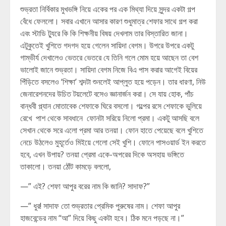
শুভ্রতা নির্বিকার মুখভঙ্গি নিয়ে একের পর এক মিথ্যা দিয়ে সুন্দর একটা গল্প
বেঁধে ফেললো। সবার এখানে আসার কারণ শুধুমাত্র শেফার সাথে গল্প করা
এবং স্টাডি ট্যুরে কি কি শিক্ষনীয় বিষয় দেখলাম তার বিস্তারিত জানা।
এটুকুতেই খুশিতে গদগদ হয়ে গেলেন সায়িদা বেগম। উপরে উপরে একটু
গাম্ভীর্য দেখালেও ভেতরে ভেতরে যে তিনি গলে মোম হয়ে আছেন তা বেশ
ভালোই জানে শুভ্রতা। সায়িদা বেগম নিজে বিএ পাস করার আগেই বিয়ের
পিঁড়িতে বসলেও ‘শিক্ষা’ শব্দটা শুনলেই আপ্লুত হয়ে পড়েন। তার ধারণা, নিউ
জেনারেশনদের উচিত টয়লেটে বসেও জ্ঞানার্জন করা। সে যায় হোক, পাঁচ
বান্ধবী প্ল্যান মোতাবেক শেফাকে ঘিরে বসলো। গল্পের রসে শেফাকে ভুলিয়ে
রেখে পাশ থেকে সাবধানে ফোনটা সরিয়ে নিলো প্রমা। একটু আসছি বলে
সেখান থেকে সরে এলো প্রমা আর তনয়া। ফোন হাতে পেয়েছে বলে খুশিতে
নেচে উঠলেও মুহূর্তেও মিইয়ে গেলো সেই খুশি। ফোনে পাসওয়ার্ড ইন করতে
হবে, এখন উপায়? তনয়া প্রেমা একে-অপরের দিকে অসহায় ভঙ্গিতে
তাকালো। তনয়া ঠোঁট কামড়ে বললো,
—” এই? শেফা আপুর বরের নাম কি জানি? সাদাফ?”
—” ধুর! সাদাফ তো শুভ্রতার প্রেমিক পুরুষের নাম। শেফা আপুর
হাজবেন্ডের নাম “আ” দিয়ে কিছু একটা হবে। ঠিক মনে পড়ছে না।”