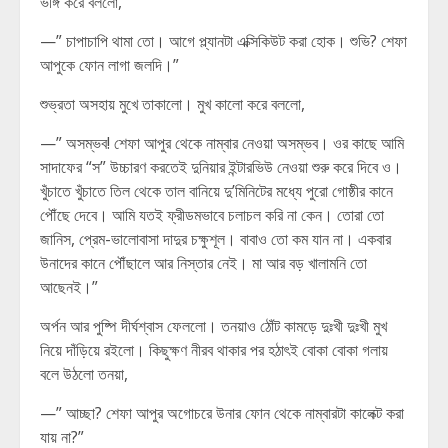
ভঙ্গি করে বললো,
—” চাপাচাপি থামা তো। আগে প্ল্যানটা এক্সিকিউট করা হোক। শুভি? শেফা
আপুকে ফোন লাগা জলদি।”
শুভ্রতা অসহায় মুখে তাকালো। মুখ কালো করে বললো,
—” অসম্ভব! শেফা আপুর থেকে নাম্বার নেওয়া অসম্ভব। ওর কাছে আমি
সাদাফের “স” উচ্চারণ করতেই দুনিয়ার ইন্টারভিউ নেওয়া শুরু করে দিবে ও।
খুঁচাতে খুঁচাতে তিল থেকে তাল বানিয়ে দু’মিনিটের মধ্যে পুরো গোষ্ঠীর কানে
পৌঁছে দেবে। আমি যতই ফ্রীডমভাবে চলাচল করি না কেন। তোরা তো
জানিস, প্রেম-ভালোবাসা দাদুর চক্ষুশূল। বাবাও তো কম যান না। একবার
উনাদের কানে পৌঁছালে আর নিস্তার নেই। মা আর বড় খালামনি তো
আছেনই।”
অর্পন আর পুষ্পি দীর্ঘশ্বাস ফেললো। তনয়াও ঠোঁট কামড়ে দুঃখী দুঃখী মুখ
নিয়ে দাঁড়িয়ে রইলো। কিছুক্ষণ নীরব থাকার পর হঠাৎই বোকা বোকা গলায়
বলে উঠলো তনয়া,
—” আচ্ছা? শেফা আপুর অগোচরে উনার ফোন থেকে নাম্বারটা কালেক্ট করা
যায় না?”