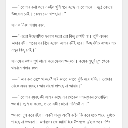
—-” তোমার কথা শুনে একটুও খুশি মনে হচ্ছে না তোমাকে। কন্ঠে কোনো
উচ্ছ্বাস নেই। কেমন যেন খাপছাড়া।”
সাদাফ নিরস গলায় বলল,
—-” এতো উচ্ছ্বাসিত হওয়ার মতো তো কিছু দেখছি না। তুমি এখনও
আমার বউ। পরের বার বিয়ে হলেও আমার বউই হবে। উচ্ছ্বসিত হওয়ার মত
নতুন কিছু নেই।”
সাদাফের কথায় মুখ কালো করে ফেলল শুভ্রতা। কয়েক মুহূর্ত চুপ থেকে
থমথমে গলায় বলল,
—-” আর কত রেগে থাকবে? সরি বলতে বলতে বুড়ি হয়ে যাচ্ছি। তোমার
থেকে এমন ব্যবহার আর ভালো লাগছে না আমার।”
—-” তোমার ব্যবহারটা আমার কাছে এর থেকেও দমবন্ধকর লেগেছিল
শুভ্রা। তুমি যা করেছ, তাতে এটা কোনো শাস্তিই না।”
শুভ্রতা চুপ করে রইল। একটা মানুষ এতটা কঠিন কি করে হতে পারে, বুঝতে
পারছে না শুভ্রতা। অর্পনদের জোরদাবি বিয়ে উপলক্ষে দু’হাত ভরে শপিং