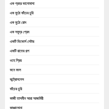
এক প্রহর ভালোবাসা
এক মুঠো কাঁচের চুরি
এক মুঠো রোদ
এক সমুদ্র প্রেম
একটি ডিভোর্স লেটার
একটি রাতের গল্প
ওহে প্রিয়
কনে বদল
কন্ট্রোললেস
কাঁচের চুরি
কাজী তাসমীন আরা আজমিরী
কাঞ্চাসোনা