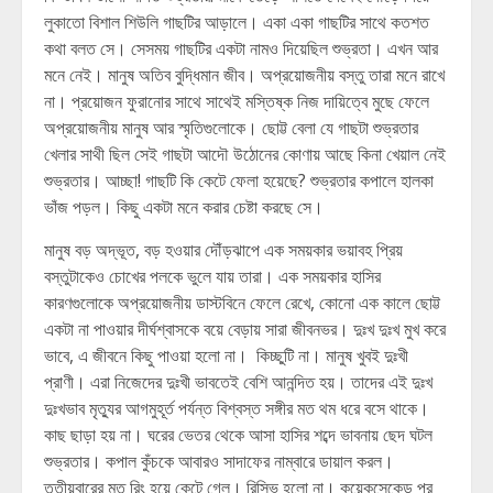
লুকাতো বিশাল শিউলি গাছটির আড়ালে। একা একা গাছটির সাথে কতশত
কথা বলত সে। সেসময় গাছটির একটা নামও দিয়েছিল শুভ্রতা। এখন আর
মনে নেই। মানুষ অতিব বুদ্ধিমান জীব। অপ্রয়োজনীয় বস্তু তারা মনে রাখে
না। প্রয়োজন ফুরানোর সাথে সাথেই মস্তিষ্ক নিজ দায়িত্বে মুছে ফেলে
অপ্রয়োজনীয় মানুষ আর স্মৃতিগুলোকে। ছোট্ট বেলা যে গাছটা শুভ্রতার
খেলার সাথী ছিল সেই গাছটা আদৌ উঠোনের কোণায় আছে কিনা খেয়াল নেই
শুভ্রতার। আচ্ছা! গাছটি কি কেটে ফেলা হয়েছে? শুভ্রতার কপালে হালকা
ভাঁজ পড়ল। কিছু একটা মনে করার চেষ্টা করছে সে।
মানুষ বড় অদ্ভূত, বড় হওয়ার দৌঁড়ঝাপে এক সময়কার ভয়াবহ প্রিয়
বস্তুটাকেও চোখের পলকে ভুলে যায় তারা। এক সময়কার হাসির
কারণগুলোকে অপ্রয়োজনীয় ডাস্টবিনে ফেলে রেখে, কোনো এক কালে ছোট্ট
একটা না পাওয়ার দীর্ঘশ্বাসকে বয়ে বেড়ায় সারা জীবনভর। দুঃখ দুঃখ মুখ করে
ভাবে, এ জীবনে কিছু পাওয়া হলো না। কিচ্ছুটি না। মানুষ খুবই দুঃখী
প্রাণী। এরা নিজেদের দুঃখী ভাবতেই বেশি আনন্দিত হয়। তাদের এই দুঃখ
দুঃখভাব মৃত্যুর আগমুহূর্ত পর্যন্ত বিশ্বস্ত সঙ্গীর মত থম ধরে বসে থাকে।
কাছ ছাড়া হয় না। ঘরের ভেতর থেকে আসা হাসির শব্দে ভাবনায় ছেদ ঘটল
শুভ্রতার। কপাল কুঁচকে আবারও সাদাফের নাম্বারে ডায়াল করল।
তৃতীয়বারের মত রিং হয়ে কেটে গেল। রিসিভ হলো না। কয়েকসেকেন্ড পর