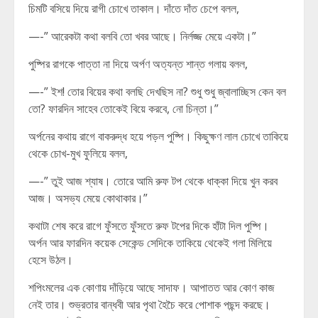
চিমটি বসিয়ে দিয়ে রাগী চোখে তাকাল। দাঁতে দাঁত চেপে বলল,
—-” আরেকটা কথা বলবি তো খবর আছে। নির্লজ্জ মেয়ে একটা।”
পুষ্পির রাগকে পাত্তা না দিয়ে অর্পণ অত্যন্ত শান্ত গলায় বলল,
—-” ইশ! তোর বিয়ের কথা বলছি দেখছিস না? শুধু শুধু জ্বালাচ্ছিস কেন বল
তো? ফারদিন সাহেব তোকেই বিয়ে করবে, নো চিন্তা।”
অর্পনের কথায় রাগে বাকরুদ্ধ হয়ে পড়ল পুষ্পি। কিছুক্ষণ লাল চোখে তাকিয়ে
থেকে চোখ-মুখ ফুলিয়ে বলল,
—-” তুই আজ শ্যাষ। তোরে আমি রুফ টপ থেকে ধাক্কা দিয়ে খুন করব
আজ। অসভ্য মেয়ে কোথাকার।”
কথাটা শেষ করে রাগে ফুঁসতে ফুঁসতে রুফ টপের দিকে হাঁটা দিল পুষ্পি।
অর্পন আর ফারদিন কয়েক সেকেন্ড সেদিকে তাকিয়ে থেকেই গলা মিলিয়ে
হেসে উঠল।
শপিংমলের এক কোণায় দাঁড়িয়ে আছে সাদাফ। আপাতত আর কোণ কাজ
নেই তার। শুভ্রতার বান্ধবী আর পৃথা হৈচৈ করে পোশাক পছন্দ করছে।