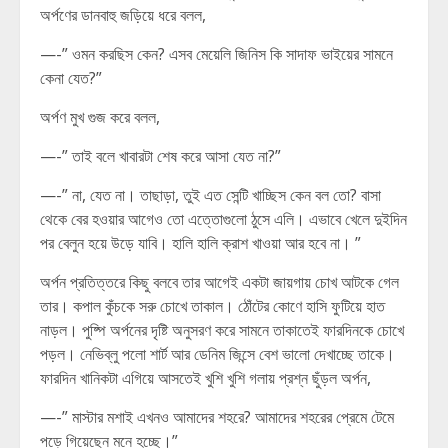
অর্পণের ডানবাহু জড়িয়ে ধরে বলল,
—-” ওমন করছিস কেন? এসব মেয়েলি জিনিস কি সাদাফ ভাইয়ের সামনে
কেনা যেত?”
অর্পণ মুখ গুজ করে বলল,
—-” তাই বলে খাবারটা শেষ করে আসা যেত না?”
—-” না, যেত না। তাছাড়া, তুই এত সেন্টি খাচ্ছিস কেন বল তো? বাসা
থেকে বের হওয়ার আগেও তো এত্তোগুলো ঠুসে এলি। এভাবে খেলে দুইদিন
পর বেলুন হয়ে উড়ে যাবি। হালি হালি ক্রাশ খাওয়া আর হবে না। ”
অর্পন প্রতিত্তরে কিছু বলবে তার আগেই একটা জায়গায় চোখ আটকে গেল
তার। কপাল কুঁচকে সরু চোখে তাকাল। ঠোঁটের কোণে হাসি ফুটিয়ে হাত
নাড়ল। পুষ্পি অর্পনের দৃষ্টি অনুসরণ করে সামনে তাকাতেই ফারদিনকে চোখে
পড়ল। নেভিব্লু পলো শার্ট আর ডেনিম জিন্সে বেশ ভালো দেখাচ্ছে তাকে।
ফারদিন খানিকটা এগিয়ে আসতেই খুশি খুশি গলায় প্রশ্ন ছুঁড়ল অর্পন,
—-” মাস্টার মশাই এখনও আমাদের শহরে? আমাদের শহরের প্রেমে টেমে
পড়ে গিয়েছেন মনে হচ্ছে।”