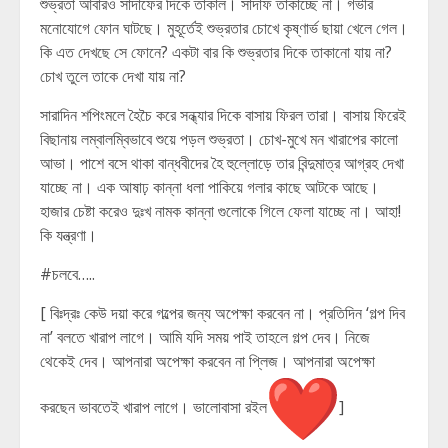
শুভ্রতা আবারও সাদাফের দিকে তাকাল। সাদাফ তাকাচ্ছে না। গভীর
মনোযোগে ফোন ঘাটছে। মুহূর্তেই শুভ্রতার চোখে কৃষ্ণার্ভ ছায়া খেলে গেল।
কি এত দেখছে সে ফোনে? একটা বার কি শুভ্রতার দিকে তাকানো যায় না?
চোখ তুলে তাকে দেখা যায় না?
সারাদিন শপিংমলে হৈচৈ করে সন্ধ্যার দিকে বাসায় ফিরল তারা। বাসায় ফিরেই
বিছানায় লম্বালম্বিভাবে শুয়ে পড়ল শুভ্রতা। চোখ-মুখে মন খারাপের কালো
আভা। পাশে বসে থাকা বান্ধবীদের হৈ হুল্লোড়ে তার বিন্দুমাত্র আগ্রহ দেখা
যাচ্ছে না। এক আষাঢ় কান্না ধলা পাকিয়ে গলার কাছে আটকে আছে।
হাজার চেষ্টা করেও দুঃখ নামক কান্না গুলোকে গিলে ফেলা যাচ্ছে না। আহা!
কি যন্ত্রণা।
#চলবে…..
[ বিঃদ্রঃ কেউ দয়া করে গল্পের জন্য অপেক্ষা করবেন না। প্রতিদিন ‘গল্প দিব
না’ বলতে খারাপ লাগে। আমি যদি সময় পাই তাহলে গল্প দেব। নিজে
থেকেই দেব। আপনারা অপেক্ষা করবেন না প্লিজ। আপনারা অপেক্ষা
করছেন ভাবতেই খারাপ লাগে। ভালোবাসা রইল
]