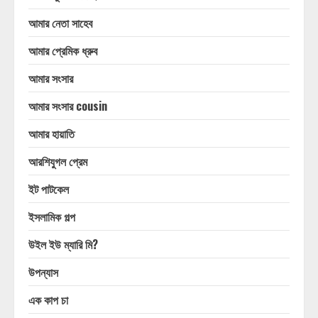
আমার নেতা সাহেব
আমার প্রেমিক ধ্রুব
আমার সংসার
আমার সংসার cousin
আমার হায়াতি
আরশিযুগল প্রেম
ইট পাটকেল
ইসলামিক গল্প
উইল ইউ ম্যারি মি?
উপন্যাস
এক কাপ চা