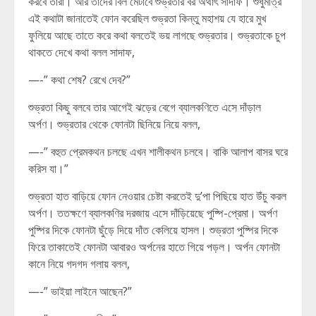
করবে তারা। আর তাদের বিল মেটাবে শুভ্রতার বর অর্থাৎ সাদাফ। শুধুমাত্র
এই কথাটা জানাতেই ফোন করেছিল শুভ্রতা কিন্তু মহাশয় যে হারে মুখ
ফুলিয়ে আছে তাতে করে কথা বলতেই ভয় লাগছে শুভ্রতার। শুভ্রতাকে চুপ
থাকতে দেখে কথা বলল সাদাফ,
—-” কথা শেষ? রেখে দেব?”
শুভ্রতা কিছু বলবে তার আগেই ঝড়ের বেগে ব্যালকণিতে এসে দাঁড়াল
অর্পণ। শুভ্রতার থেকে ফোনটা ছিনিয়ে নিয়ে বলল,
—-” বহুত প্রেমকথন চলছে এখন শালীকথন চলবে। বাকি আলাপ বাসর ঘরে
করিস যা।”
শুভ্রতা হাত বাড়িয়ে ফোন নেওয়ার চেষ্টা করতেই দু’পা পিছিয়ে হাত উঁচু করল
অর্পণ। ততক্ষণে ব্যালকণির দরজায় এসে দাঁড়িয়েছে পুষ্পি-প্রেমা। অর্পণ
পুষ্পির দিকে ফোনটা ছুঁড়ে দিয়ে দাঁত কেলিয়ে হাসল। শুভ্রতা পুষ্পির দিকে
ফিরে তাকাতেই ফোনটা আবারও অর্পনের হাতে গিয়ে পড়ল। অর্পন ফোনটা
কানে নিয়ে গদগদ গলায় বলল,
—-” ভাইয়া লাইনে আছেন?”