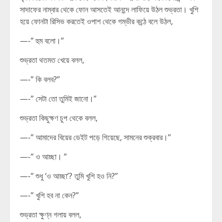
সাদাফের নাম্বার থেকে ফোন আসতেই আনন্দে লাফিয়ে উঠল শুভ্রতা। খুশি
হয়ে ফোনটা রিসিভ করতেই ওপাশ থেকে গম্ভীর কন্ঠে বলে উঠল,
—-” হুম বলো।”
শুভ্রতা থতমত খেয়ে বলল,
—-” কি বলব?”
—-” সেটা তো তুমিই জানো।”
শুভ্রতা কিছুক্ষণ চুপ থেকে বলল,
—-” আমাদের বিয়ের ডেইট পড়ে গিয়েছে, সামনের শুক্রবার।”
—-” ও আচ্ছা। ”
—-” শুধু ‘ও আচ্ছা’? তুমি খুশি হও নি?”
—-” খুশি হব না কেন?”
শুভ্রতা ক্ষুণ্ন গলায় বলল,