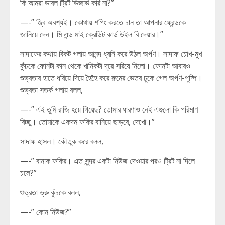
কি আমরা ডাবল ট্রিট ডিজার্ভ করি না?”
—-” জ্বি অবশ্যই। কোথায় শপিং করতে চান তা আপনার ফ্রেন্ডকে
জানিয়ে দেন। মি এন্ড মাই ক্রেডিট কার্ড উইল বি দেয়ার।”
সাদাফের কথায় বিকট গলায় আনন্দ ধ্বনি করে উঠল অর্পণ। সাদাফ চোখ-মুখ
কুঁচকে ফোনটা কান থেকে খানিকটা দূরে সরিয়ে নিলো। ফোনটা আবারও
শুভ্রতার হাতে ধরিয়ে দিয়ে হৈহৈ করে রুমের ভেতর ঢুকে গেল অর্পণ-পুষ্পি।
শুভ্রতা সতর্ক গলায় বলল,
—-” এই তুমি রাজি হয়ে গিয়েছ? তোমার ধারণাও নেই এগুলো কি পরিমাণ
বিচ্ছু। তোমাকে একদম ফকির বানিয়ে ছাড়বে, দেখো।”
সাদাফ হাসল। কৌতুক করে বলল,
—-” বানাক ফকির। এত সুন্দর একটা নিউজ দেওয়ার পরও ট্রিট না দিলে
চলে?”
শুভ্রতা ভ্রু কুঁচকে বলল,
—-” কোন নিউজ?”