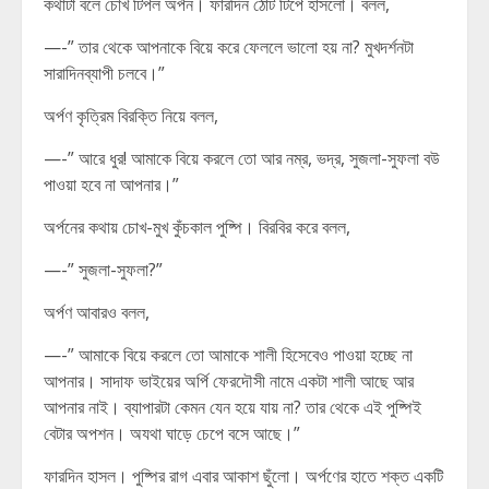
কথাটা বলে চোখ টিপল অর্পন। ফারদিন ঠোঁট টিপে হাসলো। বলল,
—-” তার থেকে আপনাকে বিয়ে করে ফেললে ভালো হয় না? মুখদর্শনটা
সারাদিনব্যাপী চলবে।”
অর্পণ কৃত্রিম বিরক্তি নিয়ে বলল,
—-” আরে ধুর! আমাকে বিয়ে করলে তো আর নম্র, ভদ্র, সুজলা-সুফলা বউ
পাওয়া হবে না আপনার।”
অর্পনের কথায় চোখ-মুখ কুঁচকাল পুষ্পি। বিরবির করে বলল,
—-” সুজলা-সুফলা?”
অর্পণ আবারও বলল,
—-” আমাকে বিয়ে করলে তো আমাকে শালী হিসেবেও পাওয়া হচ্ছে না
আপনার। সাদাফ ভাইয়ের অর্পি ফেরদৌসী নামে একটা শালী আছে আর
আপনার নাই। ব্যাপারটা কেমন যেন হয়ে যায় না? তার থেকে এই পুষ্পিই
বেটার অপশন। অযথা ঘাড়ে চেপে বসে আছে।”
ফারদিন হাসল। পুষ্পির রাগ এবার আকাশ ছুঁলো। অর্পণের হাতে শক্ত একটি