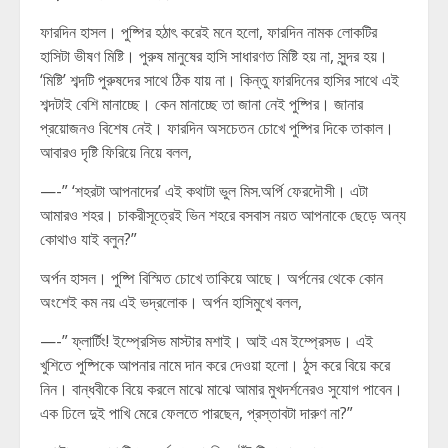
ফারদিন হাসল। পুষ্পির হঠাৎ করেই মনে হলো, ফারদিন নামক লোকটির
হাসিটা ভীষণ মিষ্টি। পুরুষ মানুষের হাসি সাধারণত মিষ্টি হয় না, সুন্দর হয়।
‘মিষ্টি’ শব্দটি পুরুষদের সাথে ঠিক যায় না। কিন্তু ফারদিনের হাসির সাথে এই
শব্দটাই বেশি মানাচ্ছে। কেন মানাচ্ছে তা জানা নেই পুষ্পির। জানার
প্রয়োজনও বিশেষ নেই। ফারদিন অসচেতন চোখে পুষ্পির দিকে তাকাল।
আবারও দৃষ্টি ফিরিয়ে নিয়ে বলল,
—-” ‘শহরটা আপনাদের’ এই কথাটা ভুল মিস.অর্পি ফেরদৌসী। এটা
আমারও শহর। চাকরীসূত্রেই ভিন শহরে বসবাস নয়ত আপনাকে ছেড়ে অন্য
কোথাও যাই বলুন?”
অর্পন হাসল। পুষ্পি বিস্মিত চোখে তাকিয়ে আছে। অর্পনের থেকে কোন
অংশেই কম নয় এই ভদ্রলোক। অর্পন হাসিমুখে বলল,
—-” ফ্লার্টিং! ইম্প্রেসিভ মাস্টার মশাই। আই এম ইম্প্রেসড। এই
খুশিতে পুষ্পিকে আপনার নামে দান করে দেওয়া হলো। ঠুস করে বিয়ে করে
নিন। বান্ধবীকে বিয়ে করলে মাঝে মাঝে আমার মুখদর্শনেরও সুযোগ পাবেন।
এক ঢিলে দুই পাখি মেরে ফেলতে পারছেন, প্রস্তাবটা দারুণ না?”