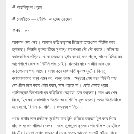
# আরশিযুগল প্রেম .
# লেখনীতে — নৌশিন আহমেদ রোদেলা
#পর্ব – ৫১
আকাশে মেঘ নেই। আকাশ ভর্তি ছড়ানো ছিটানো তারাগুলো মিটমিট করে
জ্বলছে। শিউলি ফুলের তীব্র সুগন্ধে চারপাশটা মৌ মৌ করছে। দক্ষিণের
ব্যালকণিতে দাঁড়িয়ে থেকে শুভ্রতার হঠাৎ করেই মনে পড়ল, তাদের বিল্ডিংয়ের
আশেপাশে কোথাও শিউলি গাছ নেই। রাস্তার ধারে মাঝারি আকারের
কাঠগোলাপ গাছ আছে। সময় করে মাথাভর্তি ফুলও ফুটে। কিন্তু
কাঠগোলাপের গন্ধ এমন নয়, অন্য রকম। শুভ্রতা শেষ কবে শিউলি গাছ
দেখেছিল মনে করার চেষ্টা করল, মনে পড়ছে না। ছোট্ট বেলায় প্রায়
প্রতিবছরই কিশোরগঞ্জের বাড়িটিতে বেড়াতে যেত শুভ্রতা। শরৎ এর শেষ
দিকে, হিম ধরা সকালটাতে উঠোন ভরে শিউলি ফুল ঝড়ত। তখন উঠোনটাকে
মনে হতো, বিশাল বড় গলিচা। শুভ্রময় গালিচা ।
গায়ে-মাথায় লাল টকটকে সুয়েটার আর টুপি জড়িয়ে শুভ্রতা টুপ করে গিয়ে
দাঁড়াত সফেদ গালিচার ওপর। নরম, তুলতুলে ফুলের ওপর খালি পায়ে হাঁটতে
কি ভীষণ ভালো লাগত শুভ্রতার! মাকে তেড়ে আসতে দেখেই দৌড়ে গিয়ে