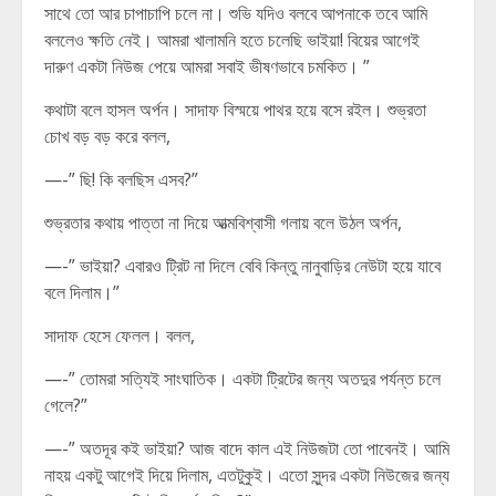
সাথে তো আর চাপাচাপি চলে না। শুভি যদিও বলবে আপনাকে তবে আমি
বললেও ক্ষতি নেই। আমরা খালামনি হতে চলেছি ভাইয়া! বিয়ের আগেই
দারুণ একটা নিউজ পেয়ে আমরা সবাই ভীষণভাবে চমকিত। ”
কথাটা বলে হাসল অর্পন। সাদাফ বিস্ময়ে পাথর হয়ে বসে রইল। শুভ্রতা
চোখ বড় বড় করে বলল,
—-” ছি! কি বলছিস এসব?”
শুভ্রতার কথায় পাত্তা না দিয়ে আত্মবিশ্বাসী গলায় বলে উঠল অর্পন,
—-” ভাইয়া? এবারও ট্রিট না দিলে বেবি কিন্তু নানুবাড়ির নেউটা হয়ে যাবে
বলে দিলাম।”
সাদাফ হেসে ফেলল। বলল,
—-” তোমরা সত্যিই সাংঘাতিক। একটা ট্রিটের জন্য অতদুর পর্যন্ত চলে
গেলে?”
—-” অতদূর কই ভাইয়া? আজ বাদে কাল এই নিউজটা তো পাবেনই। আমি
নাহয় একটু আগেই দিয়ে দিলাম, এতটুকুই। এতো সুন্দর একটা নিউজের জন্য