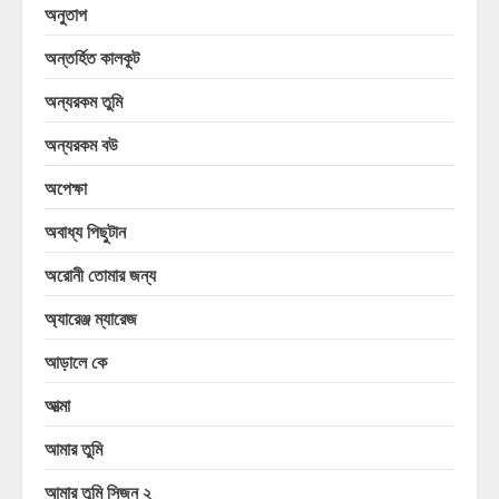
অনুতাপ
অন্তর্হিত কালকূট
অন্যরকম তুমি
অন্যরকম বউ
অপেক্ষা
অবাধ্য পিছুটান
অরোনী তোমার জন্য
অ্যারেঞ্জ ম্যারেজ
আড়ালে কে
আত্মা
আমার তুমি
আমার তুমি সিজন ২