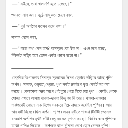
—-” এইযে, তারা খালামণি হতে চলেছে।”
শুভ্রতা লাল হল। কন্ঠে লাজুকতা ঢেলে বলল,
—-” ধুর! অর্পণের যতসব বাজে কথা।”
সাদাফ হেসে বলল,
—-” বাজে কথা কেন হবে? অসম্ভব তো ছিল না। এখন মনে হচ্ছে,
নিউজটা সত্যি হলে তেমন একটা খারাপ হতো না।”
_____________________
ধানমন্ডির জিগাতলায় সিমান্ত স্কয়ারের সিক্সথ ফ্লোরে দাঁড়িয়ে আছে পুষ্পি-
অর্পন। সাদাফ, শুভ্রতা,প্রেমা, পৃথা সবাই রুফটপে ফুড কোর্টে অপেক্ষা
করছে। কেনাকেনা শুরুর আগে পেটপুরে খেয়ে নিতে চায় পৃথা। কোচিং থেকে
সোজা এখানে আসায় খাওয়া-দাওয়া কিছু হয় নি তার। খাওয়া-দাওয়ার
মাঝপথেই কোনো এক বিশেষ দরকারে নিচে নামতে হয়েছিল পুষ্পির। আর
তার সঙ্গী হিসেবে ছিল অর্পন। পুষ্পির জন্য ফ্রীতে পাওয়া ট্রিটটা ভেস্তে
যাওয়াশ অর্পণের মুখটা ফাঁটা বেলুনের মত চুপসে আছে। বিরবির করে পুষ্পিকে
যথেষ্ট গালিও দিয়েছে। অর্পণকে রাগে ফুঁসতে দেখে হেসে ফেলল পুষ্পি।