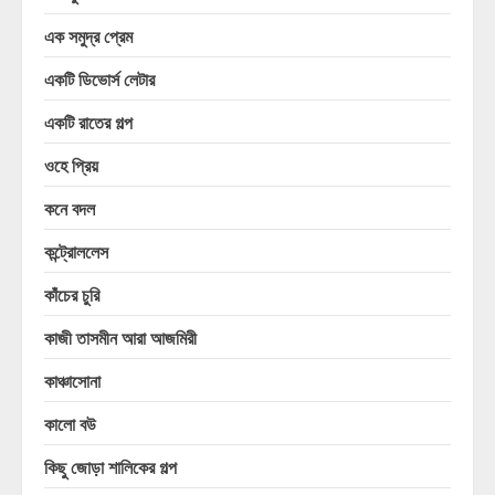
এক সমুদ্র প্রেম
একটি ডিভোর্স লেটার
একটি রাতের গল্প
ওহে প্রিয়
কনে বদল
কন্ট্রোললেস
কাঁচের চুরি
কাজী তাসমীন আরা আজমিরী
কাঞ্চাসোনা
কালো বউ
কিছু জোড়া শালিকের গল্প