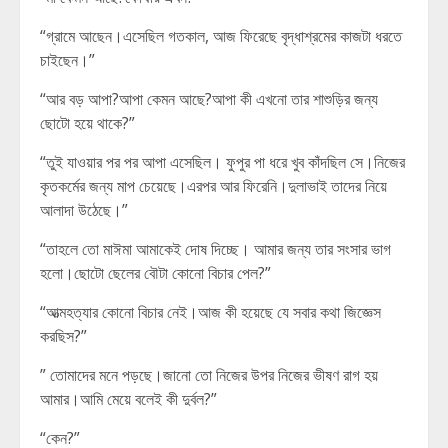
“গ্রামে আছেন।এসেছিল গতকাল, আজ ফিরেছে বৃদ্ধাশ্রমের কাজটা ধরতে
চাইছেন।”
“আর বড় আপা?আপা কেমন আছে?আপা কী এখনো তার শাশুড়ির জন্য
ছোটো হয়ে থাকে?”
“তুই যাওয়ার পর পর আপা এসেছিল। ফুপুর পা ধরে খুব কাঁদছিল সে।নিজের
কৃতকর্মের জন্য মাপ চেয়েছে।এরপর আর ফিরেনি।দুলাভাই তাদের নিয়ে
আলাদা উঠেছে।”
“তাহলে তো মাঈমা আমাকেই দোষ দিচ্ছে। আমার জন্য তার সংসার ভাগ
হলো।ছোটো ছেলের বৌটা কোনো বিচার পেল?”
“আত্মহত্যার কোনো বিচার নেই।আজ কী হয়েছে যে সবার কথা জিজ্ঞেস
করছিস?”
” তোমাদের মনে পড়ছে।জানো তো নিজের উপর নিজের ভীষণ রাগ হয়
আমার।আমি মেয়ে বলেই কী দুর্বল?”
“কেন?”