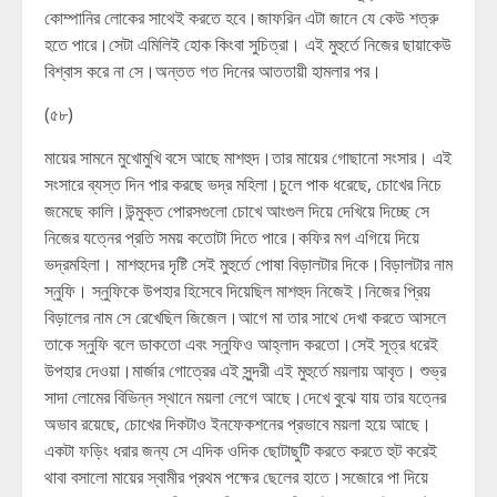
কোম্পানির লোকের সাথেই করতে হবে।জাফরিন এটা জানে যে কেউ শত্রু
হতে পারে।সেটা এমিলিই হোক কিংবা সুচিত্রা। এই মুহুর্তে নিজের ছায়াকেউ
বিশ্বাস করে না সে।অন্তত গত দিনের আততায়ী হামলার পর।
(৫৮)
মায়ের সামনে মুখোমুখি বসে আছে মাশহুদ।তার মায়ের গোছানো সংসার। এই
সংসারে ব্যস্ত দিন পার করছে ভদ্র মহিলা।চুলে পাক ধরেছে, চোখের নিচে
জমেছে কালি।উন্মুক্ত পোরসগুলো চোখে আংগুল দিয়ে দেখিয়ে দিচ্ছে সে
নিজের যত্নের প্রতি সময় কতোটা দিতে পারে।কফির মগ এগিয়ে দিয়ে
ভদ্রমহিলা। মাশহুদের দৃষ্টি সেই মুহুর্তে পোষা বিড়ালটার দিকে।বিড়ালটার নাম
স্নুফি। স্নুফিকে উপহার হিসেবে দিয়েছিল মাশহুদ নিজেই।নিজের প্রিয়
বিড়ালের নাম সে রেখেছিল জিজেল।আগে মা তার সাথে দেখা করতে আসলে
তাকে স্নুফি বলে ডাকতো এবং স্নুফিও আহ্লাদ করতো।সেই সূত্র ধরেই
উপহার দেওয়া।মার্জার গোত্রের এই সুন্দরী এই মুহুর্তে ময়লায় আবৃত। শুভ্র
সাদা লোমের বিভিন্ন স্থানে ময়লা লেগে আছে।দেখে বুঝে যায় তার যত্নের
অভাব রয়েছে, চোখের দিকটাও ইনফেকশনের প্রভাবে ময়লা হয়ে আছে।
একটা ফড়িং ধরার জন্য সে এদিক ওদিক ছোটাছুটি করতে করতে হুট করেই
থাবা বসালো মায়ের স্বামীর প্রথম পক্ষের ছেলের হাতে।সজোরে পা দিয়ে