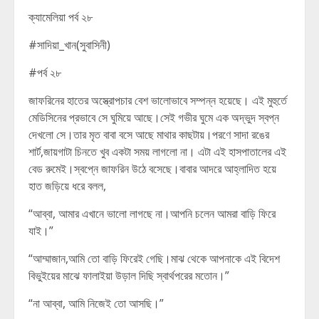
ক্যামেলিয়া পর্ব ২৮
#সাদিয়া_খান(সুবাসিনী)
#পর্ব ২৮
জাফরিনের হাতের অস্ত্রোপচার বেশ ভালোভাবে সম্পন্ন হয়েছে। এই মুহুর্তে
মেডিসিনের প্রভাবে সে ঘুমিয়ে আছে।সেই গভীর ঘুমে এক অদ্ভুদ স্বপ্ন
দেখলো সে।তার মৃত বাবা বসে আছে মাথার কাছটায়।পরণে সাদা রঙের
শার্ট,জায়গাটা চিনতে খুব একটা সময় লাগলো না। এটা এই হাসপাতালের এই
বেড রুমেই।স্বপ্নে জাফরিন উঠে বসেছে।বাবার আদরে আহ্লাদিত হয়ে
হাত জড়িয়ে ধরে বলল,
“আব্বা, আমার এখানে ভালো লাগছে না।আপনি চলেন আমরা বাড়ি ফিরে
যাই।”
“আম্মাজান,আমি তো বাড়ি ফিরেই গেছি।মাঝ থেকে আপনাকে এই বিদেশ
বিভুইয়ের মাঝে ফালাইয়া উড়াল দিছি স্বার্থপরের মতোন।”
“না আব্বা, আমি নিজেই তো আসছি।”