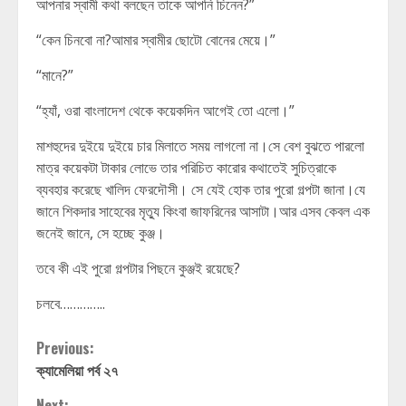
আপনার স্বামী কথা বলছেন তাকে আপনি চিনেন?”
“কেন চিনবো না?আমার স্বামীর ছোটো বোনের মেয়ে।”
“মানে?”
“হ্যাঁ, ওরা বাংলাদেশ থেকে কয়েকদিন আগেই তো এলো।”
মাশহুদের দুইয়ে দুইয়ে চার মিলাতে সময় লাগলো না।সে বেশ বুঝতে পারলো
মাত্র কয়েকটা টাকার লোভে তার পরিচিত কারোর কথাতেই সুচিত্রাকে
ব্যবহার করেছে খালিদ ফেরদৌসী। সে যেই হোক তার পুরো গল্পটা জানা।যে
জানে শিকদার সাহেবের মৃত্যু কিংবা জাফরিনের আসাটা।আর এসব কেবল এক
জনেই জানে, সে হচ্ছে কুঞ্জ।
তবে কী এই পুরো গল্পটার পিছনে কুঞ্জই রয়েছে?
চলবে…………..
Continue
Previous:
ক্যামেলিয়া পর্ব ২৭
Reading
Next: