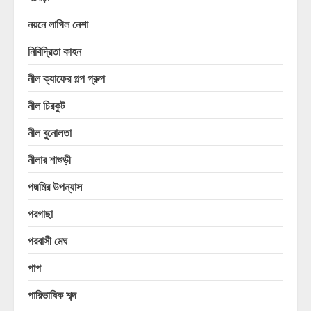
নয়নে লাগিল নেশা
নিবিদ্রিতা কাহন
নীল ক্যাফের গল্প গ্রুপ
নীল চিরকুট
নীল বুনোলতা
নীলার শাশুড়ী
পদ্মমির উপন্যাস
পরগাছা
পরবাসী মেঘ
পাপ
পারিভাষিক শব্দ