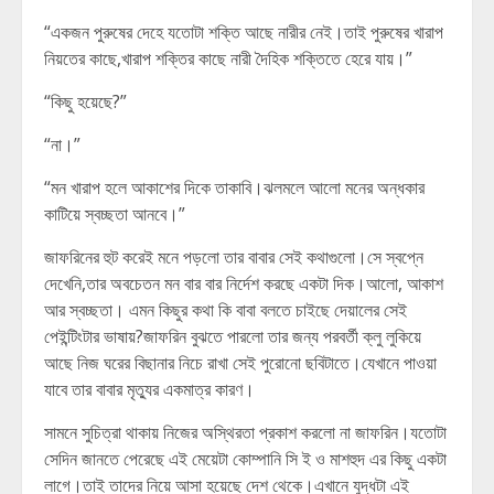
“একজন পুরুষের দেহে যতোটা শক্তি আছে নারীর নেই।তাই পুরুষের খারাপ
নিয়তের কাছে,খারাপ শক্তির কাছে নারী দৈহিক শক্তিতে হেরে যায়।”
“কিছু হয়েছে?”
“না।”
“মন খারাপ হলে আকাশের দিকে তাকাবি।ঝলমলে আলো মনের অন্ধকার
কাটিয়ে স্বচ্ছতা আনবে।”
জাফরিনের হুট করেই মনে পড়লো তার বাবার সেই কথাগুলো।সে স্বপ্নে
দেখেনি,তার অবচেতন মন বার বার নির্দেশ করছে একটা দিক।আলো, আকাশ
আর স্বচ্ছতা। এমন কিছুর কথা কি বাবা বলতে চাইছে দেয়ালের সেই
পেইন্টিংটার ভাষায়?জাফরিন বুঝতে পারলো তার জন্য পরবর্তী ক্লু লুকিয়ে
আছে নিজ ঘরের বিছানার নিচে রাখা সেই পুরোনো ছবিটাতে।যেখানে পাওয়া
যাবে তার বাবার মৃত্যুর একমাত্র কারণ।
সামনে সুচিত্রা থাকায় নিজের অস্থিরতা প্রকাশ করলো না জাফরিন।যতোটা
সেদিন জানতে পেরেছে এই মেয়েটা কোম্পানি সি ই ও মাশহুদ এর কিছু একটা
লাগে।তাই তাদের নিয়ে আসা হয়েছে দেশ থেকে।এখানে যুদ্ধটা এই