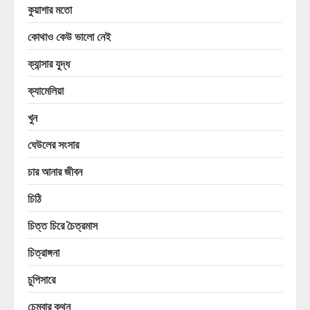
কুয়াশার মতো
কোথাও কেউ ভালো নেই
ক্যান্সার যুদ্ধ
ক্যামেলিয়া
খুন
ঘেউলের সংসার
চার আনার জীবন
চিঠি
চিত্ত চিরে চৈত্রমাস
চিত্রাঙ্গনা
চুপিসারে
চেম্বার কথন