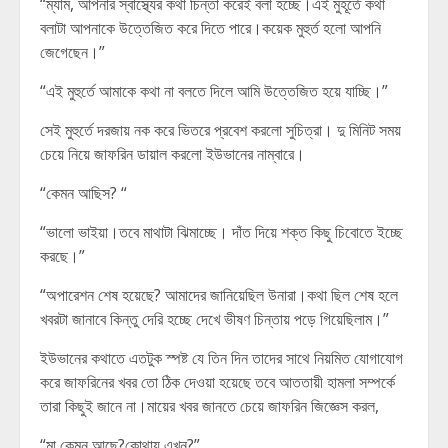
“ম্যাম, আপনার স্বাস্থ্যের কথা চিন্তা করেই বলা হচ্ছে।এই মুহূর্তে কথা
বলাটা আপনাকে উত্তেজিত করে দিতে পারে।কয়েক মুহুর্ত হলো আপনি
জেগেছেন।”
“এই মুহুর্তে আমাকে কথা না বলতে দিলে আমি উত্তেজিত হয়ে যাচ্ছি।”
সেই মুহুর্তে দরজায় নক করে ভিতরে প্রবেশ করলো সুচিত্রা। দু মিনিট সময়
চেয়ে নিয়ে জাফরিন ডায়াল করলো ইউভানের নাম্বারে।
“কেমন আছিস? “
“ভালো ভাইয়া।তবে মাথাটা ঝিমাচ্ছে। দাঁত দিয়ে শক্ত কিছু চিবোতে ইচ্ছে
করছে।”
“অপারেশন শেষ হয়েছে? আমাদের জানিয়েছিল উনারা।কথা ছিল শেষ হলে
খবরটা জানাবে কিন্তু দেরি হচ্ছে দেখে ভীষণ চিন্তায় পড়ে গিয়েছিলাম।”
ইউভানের কথাতে এতটুক স্পষ্ট যে তিন দিন তাদের সাথে নিয়মিত যোগাযোগ
করে জাফরিনের খবর তো ঠিক দেওয়া হয়েছে তবে আততায়ী হামলা সম্পর্কে
তারা কিছুই জানে না।মায়ের খবর জানতে চেয়ে জাফরিন জিজ্ঞেস করল,
“মা কেমন আছে?কোথায় এখন?”