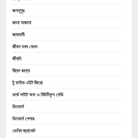
জলনূপুর
জানা অজানা
জামদানী
জীবন যখন যেমন
জীবনি
জ্বিন রহস্য
টু ফাইভ এইট জিরো
ডার্ক সাইট অফ এ বিউটিফুল লেডি
ডিভোর্স
ডিভোর্স পেপার
ডেনিম জ্যাকেট