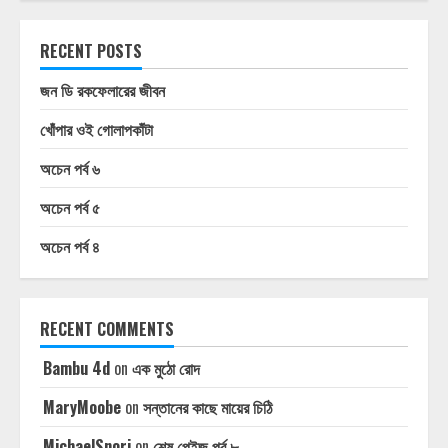
RECENT POSTS
জন ডি রকফেলারের জীবন
খোঁপার ওই গোলাপকাঁটা
অচেন পর্ব ৬
অচেন পর্ব ৫
অচেন পর্ব ৪
RECENT COMMENTS
Bambu 4d
on
এক মুঠো রোদ
MaryMoobe
on
সন্তানের কাছে মায়ের চিঠি
MichaelSnori
on
শেষ পেইজ পর্ব ৮