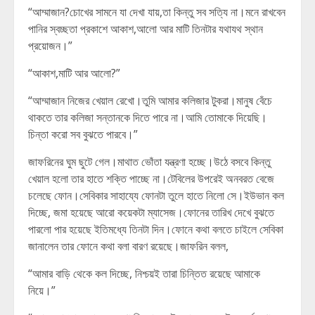
“আম্মাজান?চোখের সামনে যা দেখা যায়,তা কিন্তু সব সত্যি না।মনে রাখবেন
পানির স্বচ্ছতা প্রকাশে আকাশ,আলো আর মাটি তিনটার যথাযথ স্থান
প্রয়োজন।”
“আকাশ,মাটি আর আলো?”
“আম্মাজান নিজের খেয়াল রেখো।তুমি আমার কলিজার টুকরা।মানুষ বেঁচে
থাকতে তার কলিজা সন্তানকে দিতে পারে না।আমি তোমাকে দিয়েছি।
চিন্তা করো সব বুঝতে পারবে।”
জাফরিনের ঘুম ছুটে গেল।মাথাত ভোঁতা যন্ত্রণা হচ্ছে।উঠে বসবে কিন্তু
খেয়াল হলো তার হাতে শক্তি পাচ্ছে না।টেবিলের উপরেই অনবরত বেজে
চলেছে ফোন।সেবিকার সাহায্যে ফোনটা তুলে হাতে নিলো সে।ইউভান কল
দিচ্ছে, জমা হয়েছে আরো কয়েকটা ম্যাসেজ।ফোনের তারিখ দেখে বুঝতে
পারলো পার হয়েছে ইতিমধ্যে তিনটা দিন।ফোনে কথা বলতে চাইলে সেবিকা
জানালেন তার ফোনে কথা বলা বারণ রয়েছে।জাফরিন বলল,
“আমার বাড়ি থেকে কল দিচ্ছে, নিশ্চয়ই তারা চিন্তিত রয়েছে আমাকে
নিয়ে।”