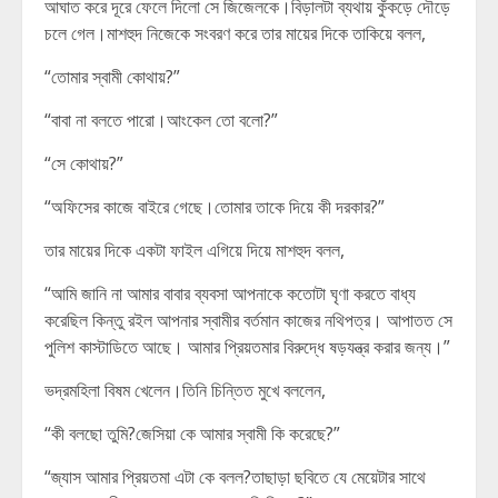
আঘাত করে দূরে ফেলে দিলো সে জিজেলকে।বিড়ালটা ব্যথায় কুঁকড়ে দৌড়ে
চলে গেল।মাশহুদ নিজেকে সংবরণ করে তার মায়ের দিকে তাকিয়ে বলল,
“তোমার স্বামী কোথায়?”
“বাবা না বলতে পারো।আংকেল তো বলো?”
“সে কোথায়?”
“অফিসের কাজে বাইরে গেছে।তোমার তাকে দিয়ে কী দরকার?”
তার মায়ের দিকে একটা ফাইল এগিয়ে দিয়ে মাশহুদ বলল,
“আমি জানি না আমার বাবার ব্যবসা আপনাকে কতোটা ঘৃণা করতে বাধ্য
করেছিল কিন্তু রইল আপনার স্বামীর বর্তমান কাজের নথিপত্র। আপাতত সে
পুলিশ কাস্টাডিতে আছে। আমার প্রিয়তমার বিরুদ্ধে ষড়যন্ত্র করার জন্য।”
ভদ্রমহিলা বিষম খেলেন।তিনি চিন্তিত মুখে বললেন,
“কী বলছো তুমি?জেসিয়া কে আমার স্বামী কি করেছে?”
“জ্যাস আমার প্রিয়তমা এটা কে বলল?তাছাড়া ছবিতে যে মেয়েটার সাথে