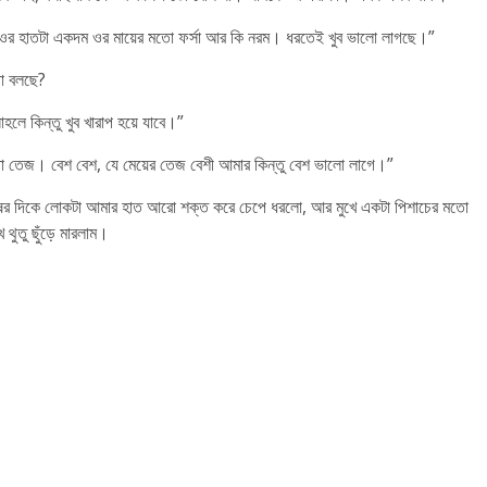
হাতটা একদম ওর মায়ের মতো ফর্সা আর কি নরম। ধরতেই খুব ভালো লাগছে।”
থা বলছে?
াহলে কিন্তু খুব খারাপ হয়ে যাবে।”
তো তেজ। বেশ বেশ, যে মেয়ের তেজ বেশী আমার কিন্তু বেশ ভালো লাগে।”
েষের দিকে লোকটা আমার হাত আরো শক্ত করে চেপে ধরলো, আর মুখে একটা পিশাচের মতো
থুতু ছুঁড়ে মারলাম।