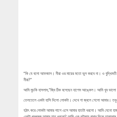
“কি যে বলো আফজাল। নীরা ওর মায়ের মতো ভুল করবে না। ও বুদ্ধিমতী
নীরা?”
আমি মুচকি হাসলাম,”জ্বি ঠিক বলেছেন হাশেম আঙ্কেল। আমি খুব ভাল
তেলতেলে একটা হাসি দিলো লোকটা। দেখে গা জ্বলে গেলো আমার। তবুও যথ
হঠাৎ করে লোকটা আমার পাশে এসে আমার হাতটা ধরলো। আমি যেনো হাজা
একটা পরপুরুষ আমার হাত ধরলো? আমি এক ঝটকায় বাবার দিকে তাকালাম