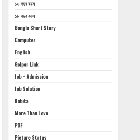
১৬ বছর বয়স
১৮ বছর বয়স
Bangla Short Story
Computer
English
Golper Link
Job + Admission
Job Solution
Kobita
More Than Love
PDF
Picture Status