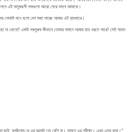
 ফেললে এই মানুষরূপী পশুগুলো আরো পেয়ে বসবে আমাকে।
নামের লোকটা মনে হলো বেশ মজা পাচ্ছে আমার এই ব্যবহারে।
লছো না কেনো? একটা পরপুরুষ কীভাবে তোমার সামনে আমার হাত ধরতে পারে? সেই সাহস
েম ভাই, বলছিলাম যে ওর বয়সটা তো বেশি না। সামনে ওর পরীক্ষা। এখন এসব থাক।”