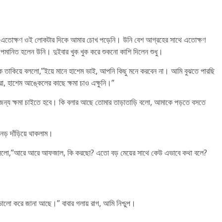
 এতোক্ষণ ওই লোকটার দিকে আমার চোখ পড়েনি। উনি বেশ আগ্রহের সাথে এতোক্ষণ
অপমানিত হলেন উনি। দুইবার খুক খুক করে শুকনো কাশি দিলেন শুধু।
কে তাকিয়ে বললো,”ইয়ে মানে হাশেম ভাই, আপনি কিছু মনে করবেন না। আমি বুঝতে পারছি
হাশেম আঙ্কেলের কাছে ক্ষমা চাও এক্ষুনি।”
জন্য ক্ষমা চাইতে হবে। কি বলার আছে তোমার তাড়াতাড়ি বলো, আমাকে পড়তে বসতে
ড় দাঁড়িয়ে থাকলাম।
 বললো,”আরে আরে আফজাল, কি করছো? এতো বড় মেয়ের সাথে কেউ এভাবে কথা বলে?
লো করে জানা আছে।” বাবার গলায় রাগ, আমি নিশ্চুপ।