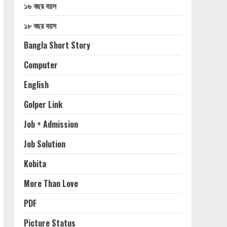
১৬ বছর বয়স
১৮ বছর বয়স
Bangla Short Story
Computer
English
Golper Link
Job + Admission
Job Solution
Kobita
More Than Love
PDF
Picture Status