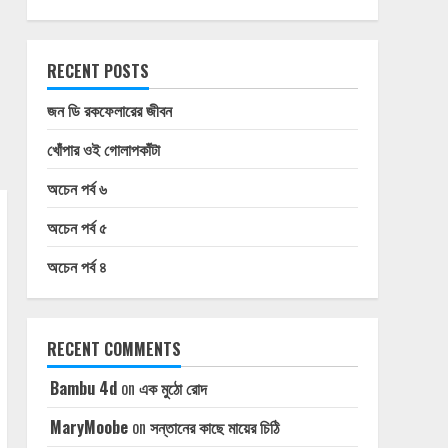
RECENT POSTS
জন ডি রকফেলারের জীবন
খোঁপার ওই গোলাপকাঁটা
অচেন পর্ব ৬
অচেন পর্ব ৫
অচেন পর্ব ৪
RECENT COMMENTS
Bambu 4d
on
এক মুঠো রোদ
MaryMoobe
on
সন্তানের কাছে মায়ের চিঠি