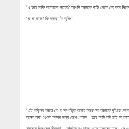
“ও তাই নাকি আফজাল সাহেব? আপনি আমাকে বাড়ি থেকে বের করে দিবে
“মা মা মানে? কি বলছো কি তুমি?”
“এই বাড়িসহ আরো যে যে সম্পত্তি আমার আছে সব আমাকে বুঝিয়ে দেব
আসল বাবা এগুলো আমার জন্য রেখে গেছেন। তাই আমি যদি চাই আপনাকে
সারাঘরে পিনপতন নীরবতা। লোকটার মুখ ঝুলে গেছে হতভম্ব হয়ে। সে এখ