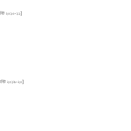
ইউনিট ২০১০-১১]
 ইউনিট ২০১৯-২০]