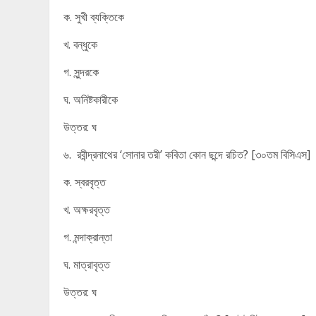
ক. সুখী ব্যক্তিকে
খ. বন্ধুকে
গ. সুন্দরকে
ঘ. অনিষ্টকারীকে
উত্তর: ঘ
৬. রবীন্দ্রনাথের ‘সোনার তরী’ কবিতা কোন ছন্দে রচিত? [৩০তম বিসিএস]
ক. স্বরবৃত্ত
খ. অক্ষরবৃত্ত
গ. মন্দাক্রান্তা
ঘ. মাত্রাবৃত্ত
উত্তর: ঘ