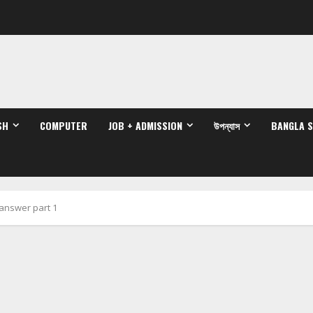
SH
COMPUTER
JOB + ADMISSION
উপন্যাস
BANGLA 
answer part 1