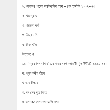
৯.‘খরপরশা’ শব্দের আভিধানিক অর্থ – [ক ইউনিট ২০০৭-০৮]
ক. খরস্রোত
খ. ধারালো বর্শা
গ. তীব্র গতি
ঘ. তীক্ষ্ণ তীর
উত্তর: খ
১০. ‘শ্রাবণগগন ঘিরে’ এর পরের চরণ কোনটি? [ক ইউনিট ২০০১-০২।
ক. শূন্য নদীর তীরে
খ. থরে বিথরে
গ. ঘন মেঘ ঘুরে ফিরে
ঘ. যত চাও তত লও তরণী পরে