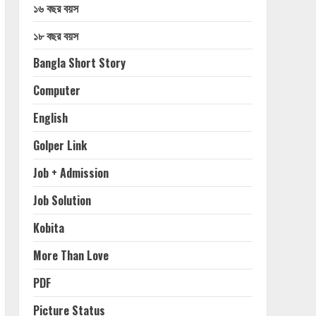
১৬ বছর বয়স
১৮ বছর বয়স
Bangla Short Story
Computer
English
Golper Link
Job + Admission
Job Solution
Kobita
More Than Love
PDF
Picture Status