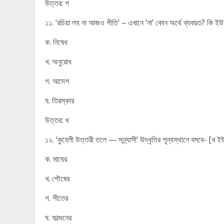
উত্তর: গ
১১. ‘রচিয়া লহ না আজও গীতি’ – এখানে ‘না’ কোন অর্থে ব্যবহৃত? কি 
ক. নিষেধ
খ. অনুরোধ
গ. আদেশ
ঘ. তিরস্কার
উত্তর: খ
১২. ‘কুহেলী উত্তরী তলে — সন্ন্যাসী’ উদ্ধৃতির শূন্যস্থানে বসবে- [খ
ক. মাঘের
খ. পৌষের
গ. শীতের
ঘ. ফাল্গুনের