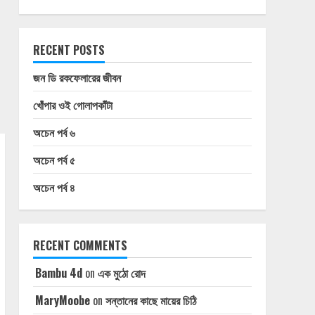
RECENT POSTS
জন ডি রকফেলারের জীবন
খোঁপার ওই গোলাপকাঁটা
অচেন পর্ব ৬
অচেন পর্ব ৫
অচেন পর্ব ৪
RECENT COMMENTS
Bambu 4d
on
এক মুঠো রোদ
MaryMoobe
on
সন্তানের কাছে মায়ের চিঠি