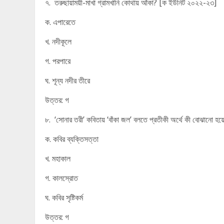
৭. তরুছায়াময়ী-মাখা গ্রামখানি কোথায় আঁকা? [ক ইউনিট ২০২২-২৩]
ক. এপারেতে
খ. নদীকূলে
গ. পরপারে
ঘ. শূন্য নদীর তীরে
উত্তর: গ
৮. ‘সোনার তরী’ কবিতায় ‘বাঁকা জল’ বলতে প্রতীকী অর্থে কী বোঝানো 
ক. কবির ব্যক্তিসত্তা
খ. মহাকাল
গ. কালস্রোত
ঘ. কবির সৃষ্টিকর্ম
উত্তর: গ