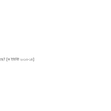
হয়েছে? [ক ইউনিট ২০১৩-১৪]