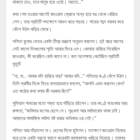
থাকতে চাও, তবে মানুষ হয়ে ওঠো। নয়তো…”
কথা শেষ হওয়ার আগেই জাওয়াদ ক্রোধে অন্ধ হয়ে ঘর থেকে বেরিয়ে
গেল। তার প্রতিটি পদক্ষেপে আগুন ঝরে পড়ছে। পায়ের শব্দে থরথর করে
কেঁপে উঠল বাড়ির মেঝে।
ললিতা বুকের ভেতর একটা তীব্র যন্ত্রণা অনুভব করলেন। দুই বছর আগের
সেই কালো দিনগুলোর স্মৃতি আবার ফিরে এল। কোথায় হারিয়ে গিয়েছিল
জাওয়াদ, কী করেছিল কেউ জানে না। কত অপেক্ষায় কেটেছিল প্রতিটি
মুহূর্ত!
“না, না… আবার যদি হারিয়ে যায়? আবার যদি…” ললিতার কণ্ঠ কেঁপে উঠল।
তিনি স্বামীর দিকে ফিরে অসহায়ভাবে বললেন, “আপনি এমন করলেন কেন?
এত কঠোর কথা বলার কী দরকার ছিল?”
সুফিয়ান পাথরের মতো শক্ত হয়ে দাঁড়িয়ে রইলেন। তার কণ্ঠে অহংকার আর
রুক্ষতা, “জমিদার বংশের ছেলে সে। শৃঙ্খলা আর মর্যাদাবোধ থাকা চাই।
আমাদের সামাজিক মর্যাদা নষ্ট করার অধিকার ওর নেই।”
ললিতা আর দাঁড়ালেন না। ছেলের দিকে ছুটলেন। ততক্ষণে জাওয়াদ নিজের
ঘরে ঢুকে একটা পুরনো ব্যাগে কয়েকটা জামাকাপড় গুছিয়ে নিয়েছে। তারপর