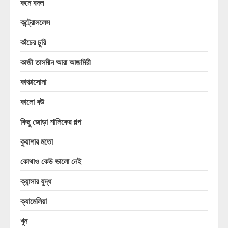
কনে বদল
কন্ট্রোললেস
কাঁচের চুরি
কাজী তাসমীন আরা আজমিরী
কাঞ্চাসোনা
কালো বউ
কিছু জোড়া শালিকের গল্প
কুয়াশার মতো
কোথাও কেউ ভালো নেই
ক্যান্সার যুদ্ধ
ক্যামেলিয়া
খুন