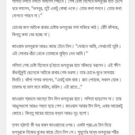
ললিতা টলতে টলতে নামলেন পিছনে। শেষ চেষ্টা হিসেবে গুলনূরের হাত চেপে
ধরে বললেন, “গুলনূর, তুই একটু বোঝা ওকে। তোর কথা শুনবে। তোর কথা
ফেলতে পারবে না।”
চোখের জল আটকে রাখার চেষ্টায় গুলনূরের গলা শুকিয়ে কাঠ। ঠোঁট কাঁপছে,
কিন্তু কথা বের হচ্ছে না।
জাওয়াদ গুলনূরকে আরও কাছে টেনে নিল। “যেখানে আমি, সেখানেই তুমি।
এই সোনার খাঁচা থেকে তোমাকে মুক্তি দেব আমি।”
ললিতা শেষ চেষ্টা হিসেবে দু’হাতে গুলনূরের হাত আঁকড়ে ধরলেন। এই ক্ষীণ
বাঁধনটুকুই ছেলেকে আটকে রাখার শেষ ভরসা। তার চোখে-মুখে অসহায়
মিনতি। কাঁপা গলায় বললেন, “একটু থাম বাবা। রাত পোহাক, সকাল হোক।
তারপর যা ভাল মনে করিস, করিস। এই রাতে…”
জাওয়াদ প্রথমে আস্তে টান দিল গুলনূরের হাত। ললিতা ছাড়লেন না। তার
আঙুলগুলো আরও শক্ত হয়ে গেল। জাওয়াদ আবার টান দিল, এবার আরেকটু
জোরে। কিন্তু মায়ের হাতের বন্ধন আরও দৃঢ় হলো।
তখন হঠাৎই কী ভর করল জাওয়াদের ওপর। একটা প্রচণ্ড টান দিয়ে
গুলনূরকে নিজের বুকের কাছে টেনে নিল সে। মুহূর্তের মধ্যে গুলনূরের শরীর