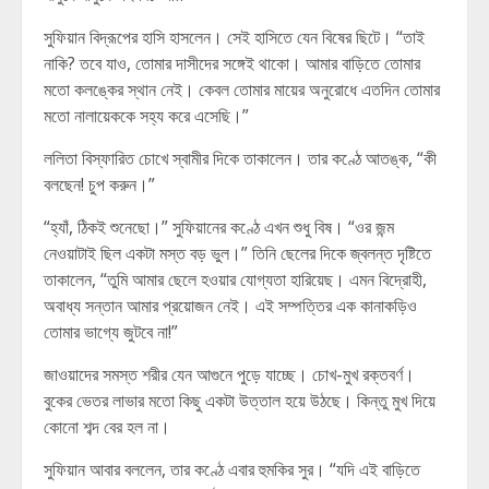
সুফিয়ান বিদ্রূপের হাসি হাসলেন। সেই হাসিতে যেন বিষের ছিটে। “তাই
নাকি? তবে যাও, তোমার দাসীদের সঙ্গেই থাকো। আমার বাড়িতে তোমার
মতো কলঙ্কের স্থান নেই। কেবল তোমার মায়ের অনুরোধে এতদিন তোমার
মতো নালায়েককে সহ্য করে এসেছি।”
ললিতা বিস্ফারিত চোখে স্বামীর দিকে তাকালেন। তার কণ্ঠে আতঙ্ক, “কী
বলছেন! চুপ করুন।”
“হ্যাঁ, ঠিকই শুনেছো।” সুফিয়ানের কণ্ঠে এখন শুধু বিষ। “ওর জন্ম
নেওয়াটাই ছিল একটা মস্ত বড় ভুল।” তিনি ছেলের দিকে জ্বলন্ত দৃষ্টিতে
তাকালেন, “তুমি আমার ছেলে হওয়ার যোগ্যতা হারিয়েছ। এমন বিদ্রোহী,
অবাধ্য সন্তান আমার প্রয়োজন নেই। এই সম্পত্তির এক কানাকড়িও
তোমার ভাগ্যে জুটবে না!”
জাওয়াদের সমস্ত শরীর যেন আগুনে পুড়ে যাচ্ছে। চোখ-মুখ রক্তবর্ণ।
বুকের ভেতর লাভার মতো কিছু একটা উত্তাল হয়ে উঠছে। কিন্তু মুখ দিয়ে
কোনো শব্দ বের হল না।
সুফিয়ান আবার বললেন, তার কণ্ঠে এবার হুমকির সুর। “যদি এই বাড়িতে