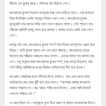
ছিটকে এল বুকের কাছে। ললিতার হাত ছিটকে গেল।
জাওয়াদের বুকের উত্তাপ গুলনূরের সারা দেহে ছড়িয়ে পড়ল। তার রক্তের
শিরা-উপশিরায় একটা অদ্ভুত শিহরণ খেলে গেল। জাওয়াদের বুকের
ধুকধুকানি তার কানের পর্দায় তালে তালে বাজতে লাগল। সেই স্পন্দনে তার
শরীরের প্রতিটি স্নায়ু অবশ হয়ে আসছে। মাথার ভেতর একটা ঘোর লেগে
গেল।
গুলনূর টের পেল, জাওয়াদের বুকের স্পর্শে তার নিজের হৃৎস্পন্দনও দ্রুত হয়ে
উঠছে। দুটো বুকের স্পন্দন যেন এক তালে বাজছে। জাওয়াদের দেহের
উষ্ণতা তার শরীরকে আচ্ছন্ন করে ফেলল। চোখের সামনে সব ঝাপসা হয়ে
এল। শুধু অনুভব করল জাওয়াদের বুকের স্পর্শ, তার দেহের উত্তাপ, আর
সেই নিবিড় আলিঙ্গনের মধ্যে নিজের অস্তিত্বের লীন হয়ে যাওয়া।
জাওয়াদ শেষবারের মতো ললিতার দিকে তাকাল। তার চোখে জমে থাকা
অভিমানের মেঘ এবার বৃষ্টি হয়ে ঝরে পড়ল। “আপনারা আমার ক্ষতগুলো
সারাতে পারলেন না। বরং আরও গভীর করে দিলেন। এবার আমি নিজেই
সেগুলো সারিয়ে নেব।”
সে আর দাঁড়াল না। গুলনূরকে বুকে নিয়ে দ্রুত পা বাড়াল অন্ধকারের দিকে।