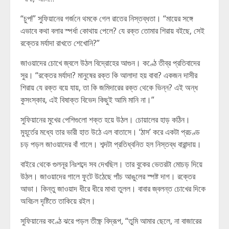
“চুপ!” সুফিয়ানের গর্জনে থমকে গেল রাতের নিস্তব্ধতা। “মায়ের সঙ্গে
এভাবে কথা বলার স্পর্ধা কোথায় পেলে? যে রক্ত তোমার শিরায় বইছে, সেই
রক্তের মর্যাদা রাখতে শেখোনি?”
জাওয়াদের চোখে জ্বলে উঠল বিদ্রোহের আগুন। কণ্ঠে তীব্র প্রতিবাদের
সুর। “রক্তের মর্যাদা? মানুষের রক্ত কি আলাদা হয় বাবা? একজন দাসীর
শিরায় যে রক্ত বয়ে যায়, তা কি জমিদারের রক্ত থেকে ভিন্ন? এই অন্ধ
কুসংস্কার, এই বিষাক্ত বিভেদ কিছুই আমি মানি না।”
সুফিয়ানের মুখের পেশিগুলো শক্ত হয়ে উঠল। চোয়ালের হাড় কঠিন।
মুহূর্তের মধ্যে তার ভারী হাত উঠে এল বাতাসে। ‘ঠাস’ করে একটা প্রচণ্ড
চড় পড়ল জাওয়াদের বাঁ গালে। শব্দটা প্রতিধ্বনিত হল নিস্তব্ধ বারান্দায়।
বাইরে থেকে গুলনূর নিঃশব্দে সব দেখছিল। তার বুকের ভেতরটা মোচড় দিয়ে
উঠল। জাওয়াদের গালে ফুটে উঠেছে পাঁচ আঙুলের স্পষ্ট দাগ। রক্তের
আভা। কিন্তু জাওয়াদ ধীরে ধীরে মাথা তুলল। বাবার জ্বলন্ত চোখের দিকে
অবিচল দৃষ্টিতে তাকিয়ে রইল।
সুফিয়ানের কণ্ঠে ঝরে পড়ল তীক্ষ্ণ বিদ্রূপ, “তুমি আমার ছেলে, না বাজারের