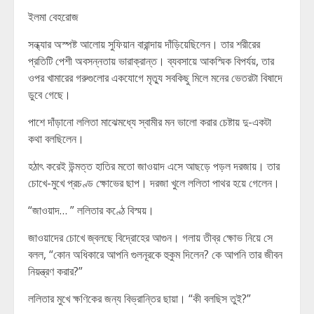
ইলমা বেহরোজ
সন্ধ্যার অস্পষ্ট আলোয় সুফিয়ান বারান্দায় দাঁড়িয়েছিলেন। তার শরীরের
প্রতিটি পেশী অবসন্নতায় ভারাক্রান্ত। ব্যবসায়ে আকস্মিক বিপর্যয়, তার
ওপর খামারের গরুগুলোর একযোগে মৃত্যু সবকিছু মিলে মনের ভেতরটা বিষাদে
ডুবে গেছে।
পাশে দাঁড়ানো ললিতা মাঝেমধ্যে স্বামীর মন ভালো করার চেষ্টায় দু-একটা
কথা বলছিলেন।
হঠাৎ করেই উন্মত্ত হাতির মতো জাওয়াদ এসে আছড়ে পড়ল দরজায়। তার
চোখে-মুখে প্রচণ্ড ক্ষোভের ছাপ। দরজা খুলে ললিতা পাথর হয়ে গেলেন।
“জাওয়াদ… ” ললিতার কণ্ঠে বিস্ময়।
জাওয়াদের চোখে জ্বলছে বিদ্রোহের আগুন। গলায় তীব্র ক্ষোভ নিয়ে সে
বলল, “কোন অধিকারে আপনি গুলনূরকে হুকুম দিলেন? কে আপনি তার জীবন
নিয়ন্ত্রণ করার?”
ললিতার মুখে ক্ষণিকের জন্য বিভ্রান্তির ছায়া। “কী বলছিস তুই?”