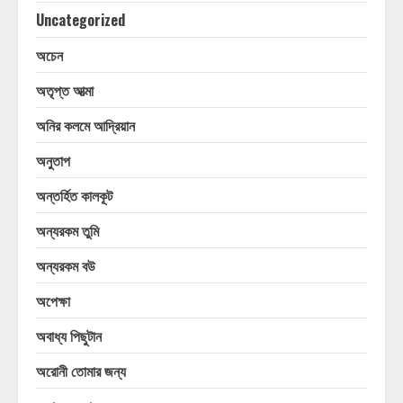
Uncategorized
অচেন
অতৃপ্ত আত্মা
অনির কলমে আদ্রিয়ান
অনুতাপ
অন্তর্হিত কালকূট
অন্যরকম তুমি
অন্যরকম বউ
অপেক্ষা
অবাধ্য পিছুটান
অরোনী তোমার জন্য