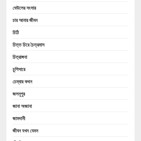
ঘেউলের সংসার
চার আনার জীবন
চিঠি
চিত্ত চিরে চৈত্রমাস
চিত্রাঙ্গনা
চুপিসারে
চেম্বার কথন
জলনূপুর
জানা অজানা
জামদানী
জীবন যখন যেমন