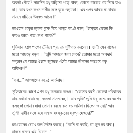
অকর্মা গেঁয়ো? সারাদিন শুধু বাড়িতে পড়ে থাকা, কোনো কাজের ধার দিয়ে যাও
না। আর যখন তখন দাসীর সঙ্গে ঘুরে বেড়ানো। এর ওপর আবার মা-বাবার
সামনে দাঁড়িয়ে উদ্ধত আচরণ!”
জাওয়াদ চড়ের জ্বালা বুকে নিয়ে শান্ত কণ্ঠে বলল, “রক্তের ভেতর কি
কারও জাত-পাত লেখা থাকে?”
সুফিয়ান হঠাৎ পাশের টেবিলে প্রচণ্ড মুষ্টিঘাত করলেন। শব্দটা যেন বাজের
মতো আছড়ে পড়ল। “তুমি আমাকে জ্ঞান দেবে? তোমার মতো অপদার্থ
সন্তান যে আমার ঔরসে জন্মেছে এটাই আমার জীবনের সবচেয়ে বড়
অভিশাপ!”
“বাবা…” জাওয়াদের কণ্ঠে আর্তনাদ।
সুফিয়ানের চোখে এখন শুধু অবজ্ঞার আগুন। “তোমার বয়সী ছেলেরা পরিবারের
মান-মর্যাদা বাড়াচ্ছে, ব্যবসা সামলাচ্ছে। আর তুমি? তুমি শুধু আমাদের বংশের
কলঙ্ক! তোমার দাদা তোমার বয়সে কত বড় জমিদার ছিলেন জানো? আর
তুমি? দাসীর সঙ্গে বসে সমাজ সংস্কারের স্বপ্ন দেখছো?”
জাওয়াদের চোখে জল টলটল করছে। “আমি যা করছি, তা ভুল নয় বাবা।
মানুষে মানুষে এই বিভেদ…”