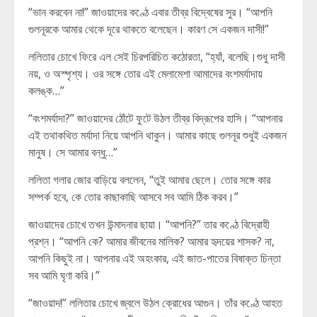
“ভান করবেন না!” জাওয়াদের কণ্ঠে এবার তীব্র বিদ্বেষের সুর। “আপনি
গুলনূরকে আমার থেকে দূরে থাকতে বলেছেন। কারণ সে একজন দাসী!”
ললিতার চোখে ফিরে এল সেই চিরপরিচিত কঠোরতা, “হ্যাঁ, বলেছি।শুধু দাসী
নয়, ও অস্পৃশ্য। ওর সঙ্গে তোর এই মেলামেশা আমাদের বংশমর্যাদায়
কলঙ্ক…”
“বংশমর্যাদা?” জাওয়াদের ঠোঁটে ফুটে উঠল তীব্র বিদ্রূপের হাসি। “আপনার
এই তথাকথিত মর্যাদা নিয়ে আপনি থাকুন। আমার কাছে গুলনূর শুধুই একজন
মানুষ। সে আমার বন্ধু…”
ললিতা গলার জোর বাড়িয়ে বললেন, “তুই আমার ছেলে। তোর সঙ্গে কার
সম্পর্ক হবে, কে তোর কাছাকাছি আসবে সব আমি ঠিক করব।”
জাওয়াদের চোখে তখন উন্মাদনার ছায়া। “আপনি?” তার কণ্ঠে বিদ্রোহী
প্রশ্ন। “আপনি কে? আমার জীবনের মালিক? আমার হৃদয়ের শাসক? না,
আপনি কিছুই না। আপনার এই অহংকার, এই জাত-পাতের বিষাক্ত চিন্তা
সব আমি ঘৃণা করি।”
“জাওয়াদ!” ললিতার চোখে জ্বলে উঠল ক্রোধের আগুন। তাঁর কণ্ঠে আহত