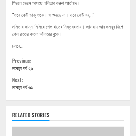
পিছনে ভেসে আসছে ললিতার করুণ আর্তনাদ।
“ওরে কেউ ডাক্ ওকে। ও শুনছে না। ওরে কেউ ধর্…”
ললিতার কান্না মিলিয়ে গেল রাতের নিস্তব্ধতায়। জাওয়াদ আর গুলনূর মিশে
গেল রাতের কালো আঁধারের বুকে।
চলবে…
Continue
Previous:
নবোঢ়া পর্ব ২৯
Reading
Next:
নবোঢ়া পর্ব ৩১
RELATED STORIES