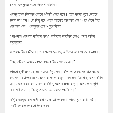
সোজা গুলনূরের ঘরের দিকে পা বাড়াল।
গুলনূর তখন বিছানার কোণে গুটিসুটি মেরে বসে। হঠাৎ দরজা খুলে ভেতরে
ঢুকল জাওয়াদ। সে কিছু বুঝে ওঠার আগেই তার হাত চেপে ধরে টেনে নিয়ে
বের হয়ে এল। গুলনূরের চোখে-মুখে বিস্ময়।
“জাওয়াদ! কোথায় যাচ্ছিস বাবা?” ললিতার আর্তনাদ ভেঙে পড়ল বাড়ির
স্তব্ধতায়।
জাওয়াদ ফিরে দাঁড়াল। তার চোখে জ্বলছে অভিমান আর ক্ষোভের আগুন।
“এই বাড়িতে আমার লাশও কখনো ফিরে আসবে না।”
ললিতা ছুটে এসে ছেলের সামনে দাঁড়ালেন। কাঁপা হাতে ছেলের হাত ধরতে
গেলেন। চোখের জলে ভেসে যাচ্ছে তার মুখ। বললেন, “না বাবা, এমন করিস
না। তোর বাবার কথায় রাগ করেছিস, আমার ওপর ঝাড়। আমাকে যা খুশি
বল, শাস্তি দে। কিন্তু এভাবে চলে যেতে পারবি না।”
বাড়ির সমস্ত দাস-দাসী বারান্দায় জড়ো হয়েছে। কারও মুখে কথা নেই।
সবাই হতবাক হয়ে তাকিয়ে আছে।