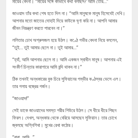
মায়ের বেদনা। “মায়ের সঙ্গে কীভাবে কথা বলছিস? আমি তোর…”
জাওয়াদ তাঁর কথা শেষ হতে দিল না। “আমি মানুষকে মানুষ হিসেবেই দেখি।
আপনার মতো জাতের দোহাই দিয়ে কাউকে ঘৃণা করি না। আপনি আমার
জীবন নিয়ন্ত্রণ করতে পারবেন না।”
ললিতার চোখ অশ্রুসজল হয়ে উঠল। কণ্ঠে গভীর বেদনা নিয়ে বললেন,
“তুই… তুই আমার ছেলে না। তুই আমার…”
“হ্যাঁ, আমি আপনার ছেলে না। আমি একজন স্বাধীন মানুষ। আপনার এই
সংকীর্ণ চিন্তার কারাগারে আমি বন্দি থাকব না।”
ঠিক তখনই অন্ধকারের বুক চিরে সুফিয়ানের গম্ভীর কণ্ঠস্বর ভেসে এল।
তার গলায় বজ্রের গর্জন।
“জাওয়াদ!”
সেই ডাকে জাওয়াদের সমস্ত শরীর শিউরে উঠল। সে ধীরে ধীরে পিছন
ফিরল। দেখল, অন্ধকার থেকে বেরিয়ে আসছেন সুফিয়ান। তার চোখে
জ্বলছে অগ্নিশিখা। মুখের রেখা কঠোর।
“বাবা, আমি…”