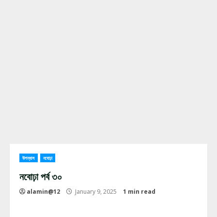
উপন্যাস
নবোঢ়া
নবোঢ়া পর্ব ৩০
alamin@12
January 9, 2025
1 min read