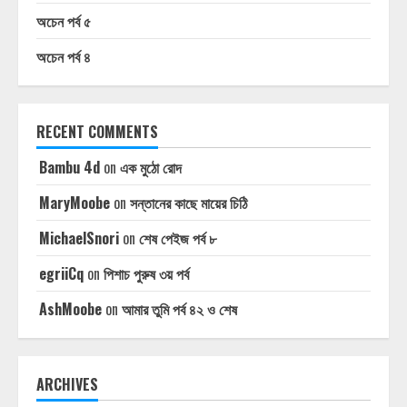
অচেন পর্ব ৫
অচেন পর্ব ৪
RECENT COMMENTS
Bambu 4d
on
এক মুঠো রোদ
MaryMoobe
on
সন্তানের কাছে মায়ের চিঠি
MichaelSnori
on
শেষ পেইজ পর্ব ৮
egriiCq
on
পিশাচ পুরুষ ৩য় পর্ব
AshMoobe
on
আমার তুমি পর্ব ৪২ ও শেষ
ARCHIVES