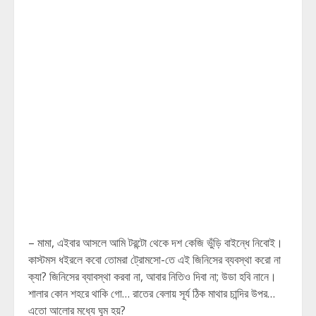
– মামা, এইবার আসলে আমি টরন্টো থেকে দশ কেজি ভুঁড়ি বাইন্ধে নিবোই।
কাস্টমস ধইরলে কবো তোমরা ট্রোমসো-তে এই জিনিসের ব্যবস্থা করো না
ক্যা? জিনিসের ব্যাবস্থা করবা না, আবার নিতিও দিবা না; উডা হবি নানে।
শালার কোন শহরে থাকি গো… রাতের বেলায় সূর্য ঠিক মাথার চান্দির উপর…
এতো আলোর মধ্যে ঘুম হয়?