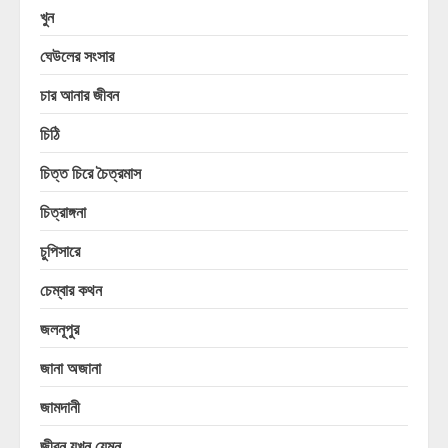
খুন
ঘেউলের সংসার
চার আনার জীবন
চিঠি
চিত্ত চিরে চৈত্রমাস
চিত্রাঙ্গনা
চুপিসারে
চেম্বার কথন
জলনূপুর
জানা অজানা
জামদানী
জীবন যখন যেমন