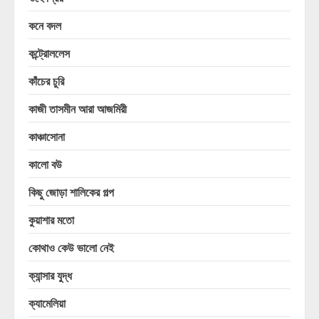
কনে বদল
কন্ট্রোললেস
কাঁচের চুরি
কাজী তাসমীন আরা আজমিরী
কাঞ্চাসোনা
কালো বউ
কিছু জোড়া শালিকের গল্প
কুয়াশার মতো
কোথাও কেউ ভালো নেই
ক্যান্সার যুদ্ধ
ক্যামেলিয়া