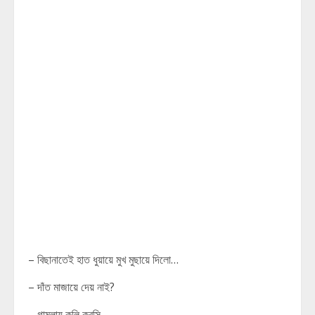
– বিছানাতেই হাত ধুয়ায়ে মুখ মুছায়ে দিলো…
– দাঁত মাজায়ে দেয় নাই?
– গামলায় কুলি করসি