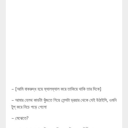
– [আমি বাকরুদ্ধ হয়ে ফ্যালফ্যাল করে তাকিয়ে থাকি তার দিকে]
– আমার হেলথ কার্ডটা খুঁজতে গিয়ে লেন্সটা ড্রয়ার থেকে যেই উঠাইসি, ওমনি
টুপ্ করে নিচে পড়ে গেলো
– মেঝেতে?