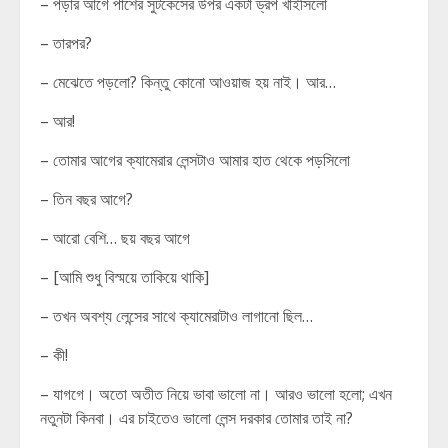
– পড়ার আগে পাশের সুটকেসের উপর একটা ড্রপ খাইসিলো
– তারপর?
– মেঝেতে পড়লো? কিন্তু কোনো আওয়াজ হয় নাই। আর…
– আর!
– তোমার আগের ক্যামেরার লেন্সটাও আমার হাত থেকে পড়সিলো
– তিন বছর আগে?
– আরো বেশি… ছয় বছর আগে
– [আমি শুধু বিস্ময়ে তাকিয়ে থাকি]
– তখন অবশ্য লেন্সের সাথে ক্যামেরাটাও লাগানো ছিল…
– কী!
– যাগগে। অতো অতীত নিয়ে ভাবা ভালো না। আরও ভালো হলো; এখন
নতুনটা কিনবা। এর চাইতেও ভালো লেন্স দরকার তোমার তাই না?