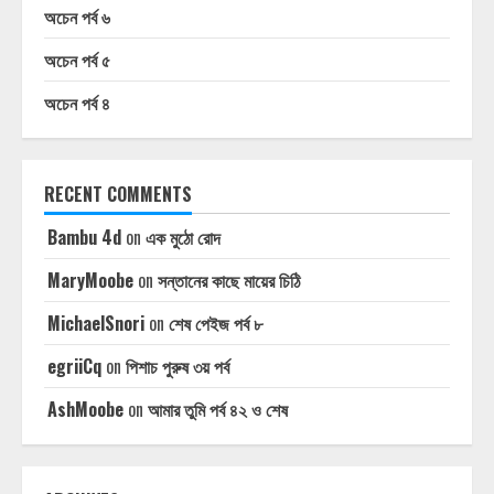
অচেন পর্ব ৬
অচেন পর্ব ৫
অচেন পর্ব ৪
RECENT COMMENTS
Bambu 4d
on
এক মুঠো রোদ
MaryMoobe
on
সন্তানের কাছে মায়ের চিঠি
MichaelSnori
on
শেষ পেইজ পর্ব ৮
egriiCq
on
পিশাচ পুরুষ ৩য় পর্ব
AshMoobe
on
আমার তুমি পর্ব ৪২ ও শেষ