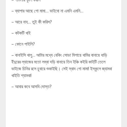
– ব্যাপার আছে গো মামা… ভাইবো না এমনি এমনি…
– আরে নাহ… তুই কী করিস?
– কটকটি খাই
– কোনে পাইলি?
– বানাইসি খালু… আটার মধ্যে বেকিং সোডা মিশায়ে খামির বানায়ে ধাড়ি
ইঁদুরের ল্যাজের মতো লম্বা দড়ি বানায়ে তিন ইঞ্চি কইরি কাইটি তেলে
ভাইজে চিনির রসে চুবায়ে শুকাইছি। সেই স্বাদ গো মামা! ইস্কুলে জ্যামবা
খাইতি শ্যামবা!
– আবার কবে আসবি দোস্ত?