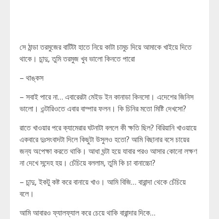
সে ঠান্ডা তরমুজের বাটিটা হাতে নিয়ে কাটা চামুচ দিয়ে আমাকে খাইয়ে দিতে
থাকে। চান্দু, তুমি তরমুজ খুব ভালো কিনতে পারো
– থাঙ্কস
– সবাই পারে না… এবারেরটা মেইড ইন কানাডা কিনসো। এদেশের জিনিস
ভালো। ওন্টারিওতে এবার বাম্পার ফলন। কি চিনির মতো মিষ্টি দেখসো?
রাতে খাওয়ার পরে ক্যামেরার ঘটনাটা বললে কী ক্ষতি ছিল? বিরিয়ানি খাওয়ায়ে
একবারে দুঃসংবাদটা দিলে কিছুটা উসুলও হতো? আমি বিছানার বসে চায়ের
জন্য অপেক্ষা করতে থাকি। আধা ঘন্টা হয়ে যাবার পরও আসার কোনো লক্ষণ
না দেখে সন্দেহ হয়। চেঁচিয়ে বললাম, তুমি কি চা বানাচ্চো?
– চান্দু, ইকটু কষ্ট করে বানায়ে খাও। আমি বিজি… বারান্দা থেকে চেঁচিয়ে
বলে।
আমি আবারও ফ্যালফ্যাল করে চেয়ে থাকি বারান্দার দিকে…