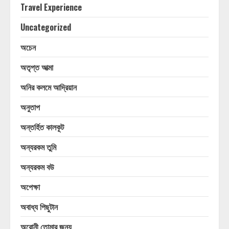
Travel Experience
Uncategorized
অচেন
অতৃপ্ত আত্মা
অনির কলমে আদ্রিয়ান
অনুতাপ
অন্তর্হিত কালকূট
অন্যরকম তুমি
অন্যরকম বউ
অপেক্ষা
অবাধ্য পিছুটান
অরোনী তোমার জন্য