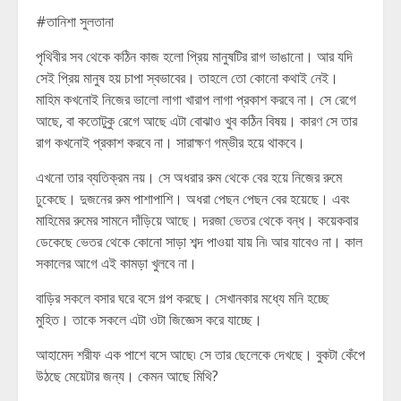
#তানিশা সুলতানা
পৃথিবীর সব থেকে কঠিন কাজ হলো প্রিয় মানুষটির রাগ ভাঙানো। আর যদি
সেই প্রিয় মানুষ হয় চাপা স্বভাবের। তাহলে তো কোনো কথাই নেই।
মাহিম কখনোই নিজের ভালো লাগা খারাপ লাগা প্রকাশ করবে না। সে রেগে
আছে, বা কতোটুকু রেগে আছে এটা বোঝাও খুব কঠিন বিষয়। কারণ সে তার
রাগ কখনোই প্রকাশ করবে না। সারাক্ষণ গম্ভীর হয়ে থাকবে।
এখনো তার ব্যতিক্রম নয়। সে অধরার রুম থেকে বের হয়ে নিজের রুমে
ঢুকেছে। দুজনের রুম পাশাপাশি। অধরা পেছন পেছন বের হয়েছে। এবং
মাহিমের রুমের সামনে দাঁড়িয়ে আছে। দরজা ভেতর থেকে বন্ধ। কয়েকবার
ডেকেছে ভেতর থেকে কোনো সাড়া শব্দ পাওয়া যায় নি৷ আর যাবেও না। কাল
সকালের আগে এই কামড়া খুলবে না।
বাড়ির সকলে বসার ঘরে বসে গল্প করছে। সেখানকার মধ্যে মনি হচ্ছে
মুহিত। তাকে সকলে এটা ওটা জিজ্ঞেস করে যাচ্ছে।
আহামেদ শরীফ এক পাশে বসে আছে৷ সে তার ছেলেকে দেখছে। বুকটা কেঁপে
উঠছে মেয়েটার জন্য। কেমন আছে মিথি?