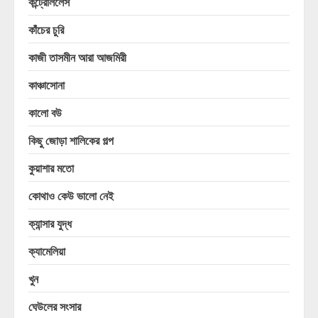
কন্ট্রোললেস
কাঁচের চুরি
কাজী তাসমীন আরা আজমিরী
কাঞ্চাসোনা
কালো বউ
কিছু জোড়া শালিকের গল্প
কুয়াশার মতো
কোথাও কেউ ভালো নেই
ক্যান্সার যুদ্ধ
ক্যামেলিয়া
খুন
ঘেউলের সংসার