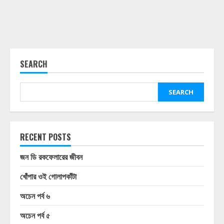
SEARCH
SEARCH
RECENT POSTS
জন ডি রকফেলারের জীবন
খোঁপার ওই গোলাপকাঁটা
অচেন পর্ব ৬
অচেন পর্ব ৫