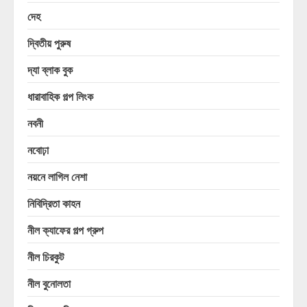
দেহ
দ্বিতীয় পুরুষ
দ্যা ব্লাক বুক
ধারাবাহিক গল্প লিংক
নবনী
নবোঢ়া
নয়নে লাগিল নেশা
নিবিদ্রিতা কাহন
নীল ক্যাফের গল্প গ্রুপ
নীল চিরকুট
নীল বুনোলতা