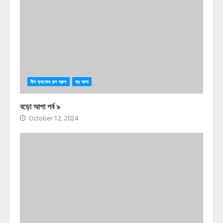
নীল ক্যাফের গল্প গ্রুপ
বড় আপা
বড়ো আপা পর্ব ৯
October 12, 2024