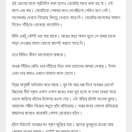
দুই ছেলের সাথে প্রতিদিন কথা হলেও মেয়েটার সাথে কথা হয় না। ওই
মাসে এক বার। মেয়েটাকে শেষবার কবে দেখেছিলো সেটাও মনে নেই।
অনেকবার দেখতে গিয়েছে কিন্তু দেখতে পারে নি। মেয়েটার কলেজের সামনে
গিয়েও দাঁড়িয়ে থেকেছে কতোদিন।
মিথি একটু বেশিই ভয় পায় মাকে। মায়ের কড়া শাসন ভুলে সে বাবার ডাকে
সাড়া দেওয়ার সাহস কোনো কালেই করতে পারে নি।
তবে মিথিও ভীষণ ভালোবাসে বাবাকে।
অধরা সিঁড়ির রেলিং ধরে দাঁড়িয়ে নিচে দাদা চাচাদের আড্ডা দেখছে। ইসস
এখন তার বাবাও এখানে থাকলে জমে যেতো।
প্রিয় মানুষটি অভিমান করে আছে। ঘুম কি আর ধরা দিবে অধরার চোখে?
বিছানায় দীর্ঘ শ্বাস এপাশ ওপাশ করেও যখন ঘুম হলো না তখন অধরা গায়ে
ওড়না জড়িয়ে ছাঁদের উদ্দেশ্য রওনা দেয়। এই বাড়ির ছাঁদটা অনেক সুন্দর।
আহামেদ শরীফ নিজের পছন্দে ছাঁদ বানিয়েছে। সবার জন্য দোলনা বানিয়েছে
বাচ্চাদের জন্যও কয়েকটা খেলনা রেখেছেন ছাঁদে।
ছাঁদে উঠতেই অধরার মন প্রাণ জুরিয়ে যায়। রাতের ফুরফুরে হাওয়া আর
গোলাপ ফুলের সুভাস। দুটোই মন কাড়ার মতো।