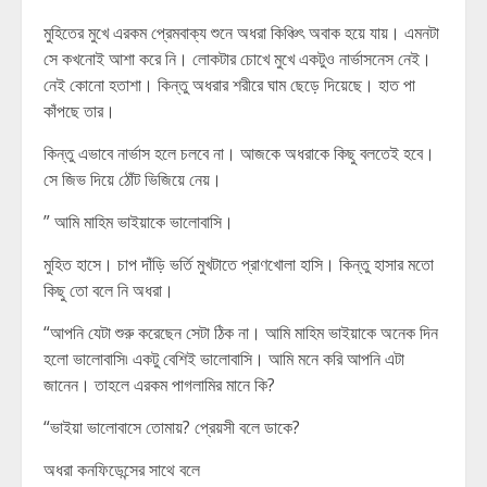
মুহিতের মুখে এরকম প্রেমবাক্য শুনে অধরা কিঞ্চিৎ অবাক হয়ে যায়। এমনটা
সে কখনোই আশা করে নি। লোকটার চোখে মুখে একটুও নার্ভাসনেস নেই।
নেই কোনো হতাশা। কিন্তু অধরার শরীরে ঘাম ছেড়ে দিয়েছে। হাত পা
কাঁপছে তার।
কিন্তু এভাবে নার্ভাস হলে চলবে না। আজকে অধরাকে কিছু বলতেই হবে।
সে জিভ দিয়ে ঠোঁট ভিজিয়ে নেয়।
” আমি মাহিম ভাইয়াকে ভালোবাসি।
মুহিত হাসে। চাপ দাঁড়ি ভর্তি মুখটাতে প্রাণখোলা হাসি। কিন্তু হাসার মতো
কিছু তো বলে নি অধরা।
“আপনি যেটা শুরু করেছেন সেটা ঠিক না। আমি মাহিম ভাইয়াকে অনেক দিন
হলো ভালোবাসি৷ একটু বেশিই ভালোবাসি। আমি মনে করি আপনি এটা
জানেন। তাহলে এরকম পাগলামির মানে কি?
“ভাইয়া ভালোবাসে তোমায়? প্রেয়সী বলে ডাকে?
অধরা কনফিডেন্সের সাথে বলে