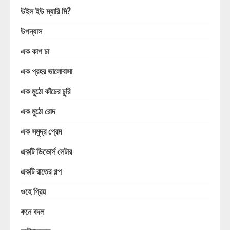
উইল ইউ ম্যারি মি?
উপন্যাস
এক কাপ চা
এক প্রহর ভালোবাসা
এক মুঠো কাঁচের চুরি
এক মুঠো রোদ
এক সমুদ্র প্রেম
একটি ডিভোর্স লেটার
একটি রাতের গল্প
ওহে প্রিয়
কনে বদল