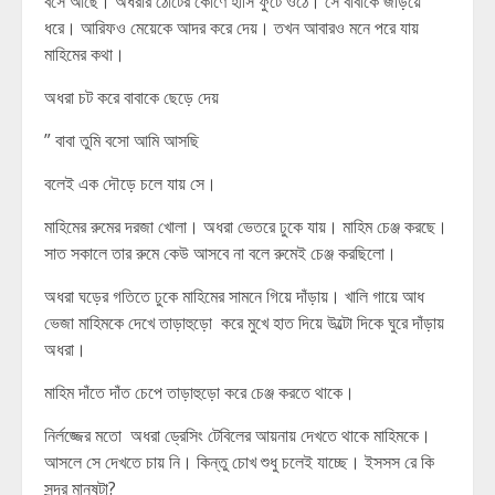
বসে আছে। অধরার ঠোঁটের কোণে হাসি ফুটে ওঠে। সে বাবাকে জড়িয়ে
ধরে। আরিফও মেয়েকে আদর করে দেয়। তখন আবারও মনে পরে যায়
মাহিমের কথা।
অধরা চট করে বাবাকে ছেড়ে দেয়
” বাবা তুমি বসো আমি আসছি
বলেই এক দৌড়ে চলে যায় সে।
মাহিমের রুমের দরজা খোলা। অধরা ভেতরে ঢুকে যায়। মাহিম চেঞ্জ করছে।
সাত সকালে তার রুমে কেউ আসবে না বলে রুমেই চেঞ্জ করছিলো।
অধরা ঘড়ের গতিতে ঢুকে মাহিমের সামনে গিয়ে দাঁড়ায়। খালি গায়ে আধ
ভেজা মাহিমকে দেখে তাড়াহুড়ো করে মুখে হাত দিয়ে উল্টো দিকে ঘুরে দাঁড়ায়
অধরা।
মাহিম দাঁতে দাঁত চেপে তাড়াহুড়ো করে চেঞ্জ করতে থাকে।
নির্লজ্জের মতো অধরা ড্রেসিং টেবিলের আয়নায় দেখতে থাকে মাহিমকে।
আসলে সে দেখতে চায় নি। কিন্তু চোখ শুধু চলেই যাচ্ছে। ইসসস রে কি
সুন্দর মানুষটা?