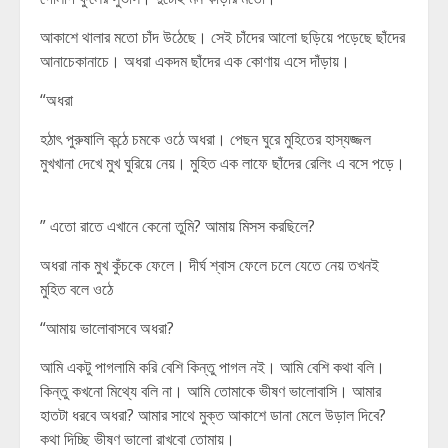
আকাশে থালার মতো চাঁদ উঠেছে। সেই চাঁদের আলো ছড়িয়ে পড়েছে ছাঁদের
আনাচেকানাচে। অধরা একদম ছাঁদের এক কোণায় এসে দাঁড়ায়।
“অধরা
হঠাৎ পুরুষালি কন্ঠে চমকে ওঠে অধরা। পেছন ঘুরে মুহিতের হাস্যজ্জল
মুখখানা দেখে মুখ ঘুরিয়ে নেয়। মুহিত এক লাফে ছাঁদের রেলিং এ বসে পড়ে।
” এতো রাতে এখানে কেনো তুমি? আমায় মিসস করছিলে?
অধরা নাক মুখ কুঁচকে ফেলে। দীর্ঘ শ্বাস ফেলে চলে যেতে নেয় তখনই
মুহিত বলে ওঠে
“আমায় ভালোবাসবে অধরা?
আমি একটু পাগলামি করি বেশি কিন্তু পাগল নই। আমি বেশি কথা বলি।
কিন্তু কখনো মিথ্যে বলি না। আমি তোমাকে ভীষণ ভালোবাসি। আমার
হাতটা ধরবে অধরা? আমার সাথে মুক্ত আকাশে ডানা মেলে উড়াল দিবে?
কথা দিচ্ছি ভীষণ ভালো রাখবো তোমায়।