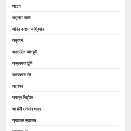
অচেন
অতৃপ্ত আত্মা
অনির কলমে আদ্রিয়ান
অনুতাপ
অন্তর্হিত কালকূট
অন্যরকম তুমি
অন্যরকম বউ
অপেক্ষা
অবাধ্য পিছুটান
অরোনী তোমার জন্য
অ্যারেঞ্জ ম্যারেজ