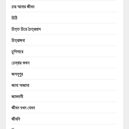
চার আনার জীবন
চিঠি
চিত্ত চিরে চৈত্রমাস
চিত্রাঙ্গনা
চুপিসারে
চেম্বার কথন
জলনূপুর
জানা অজানা
জামদানী
জীবন যখন যেমন
জীবনি