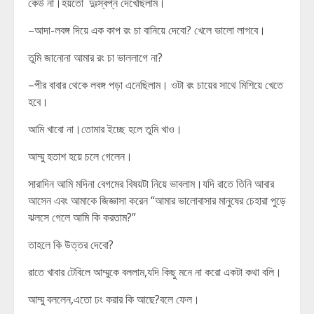
কেউ না।হয়তো দুঃস্বপ্ন দেখেছিলাম।
–আদা-লবঙ্গ দিয়ে এক কাপ রং চা বানিয়ে দেবো? খেলে ভালো লাগবে।
তুমি জানোনা আমার রং চা ভাললাগে না?
–পীর বাবার থেকে লবঙ্গ পড়া এনেছিলাম। ওটা রং চায়ের সাথে মিশিয়ে খেতে
হবে।
আমি খাবো না।তোমার ইচ্ছে হলে তুমি খাও।
আম্মু হতাশ হয়ে চলে গেলেন।
সারাদিন আমি মদিনা বেগমের বিষয়টা নিয়ে ভাবলাম।যদি রাতে তিনি আবার
আসেন এবং আমাকে জিজ্ঞাসা করেন “আমার ভালোবাসার মানুষের চেহারা পুড়ে
ঝলসে গেলে আমি কি করতাম?”
তাহলে কি উত্তর দেবো?
রাতে খাবার টেবিলে আম্মুকে বললাম,যদি কিছু মনে না করো একটা কথা বলি।
আম্মু বললেন,এতো ঢং করার কি আছে?বলে ফেল।