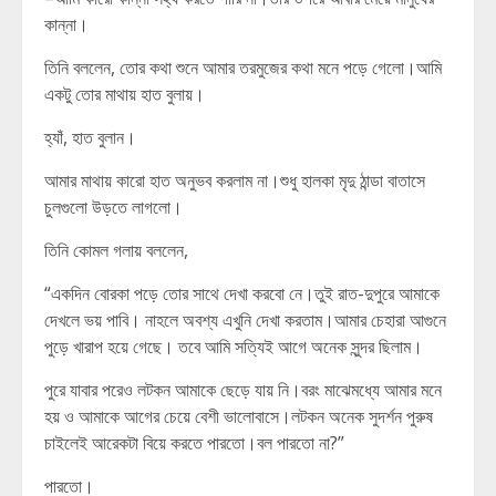
কান্না।
তিনি বললেন, তোর কথা শুনে আমার তরমুজের কথা মনে পড়ে গেলো।আমি
একটু তোর মাথায় হাত বুলায়।
হ্যাঁ, হাত বুলান।
আমার মাথায় কারো হাত অনুভব করলাম না।শুধু হালকা মৃদু ঠান্ডা বাতাসে
চুলগুলো উড়তে লাগলো।
তিনি কোমল গলায় বললেন,
“একদিন বোরকা পড়ে তোর সাথে দেখা করবো নে।তুই রাত-দুপুরে আমাকে
দেখলে ভয় পাবি। নাহলে অবশ্য এখুনি দেখা করতাম।আমার চেহারা আগুনে
পুড়ে খারাপ হয়ে গেছে। তবে আমি সত্যিই আগে অনেক সুন্দর ছিলাম।
পুরে যাবার পরেও লটকন আমাকে ছেড়ে যায় নি।বরং মাঝেমধ্যে আমার মনে
হয় ও আমাকে আগের চেয়ে বেশী ভালোবাসে।লটকন অনেক সুদর্শন পুরুষ
চাইলেই আরেকটা বিয়ে করতে পারতো।বল পারতো না?”
পারতো।