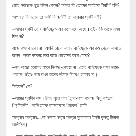
মেয়ে সবাইকে ভুত বলিস কেনো? আমরা কি তোদের সবাইকে “মাগি” বলি?
আপনারা কি বলেন তা আমি কি জানি? তা আপনার স্বামী কই?
–আমার স্বামী তোর গার্লফ্রেন্ড এর রুমে বসে আছে।তুই নাকি তাকে সময়
দিস না?
বাজে কথা বলবেন না।এখনি তাকে আমার গার্লফ্রেন্ড এর রুম থেকে আসতে
বলেন।লজ্জা করেনা; মাঝ রাতে মেয়েদের রুমে যেতে?
–শুন আমরা তোদের মতো নির্লজ্জ-বেহায়া না।তোর গার্লফ্রেন্ড যখন জামা-
পাজামা চেইঞ্জ করে তখন আমার লটকন ফিরেও তাকায় না।
“লটকন” কে?
–আমার স্বামীর নাম।উনার পুরো নাম “চান্দা-বাগা বলোজ পিলু কহতগ
পিচুবিকলী”।আমি তাকে ভালোবেসে “লটকন” ডাকি।
আল্লাহ আল্লাহ…..লা ইলাহা ইল্লা আন্তা সুবহানাকা ইন্নী কুনতু মিনাজ
জালীমিন।