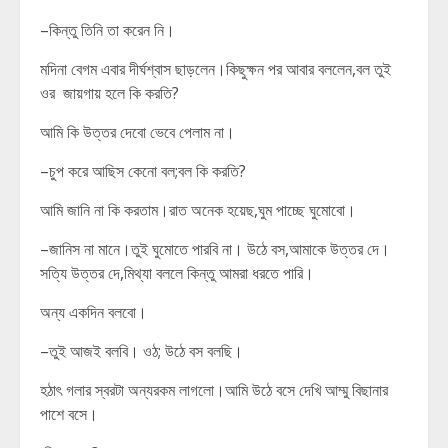
–কিন্তু তিনি তা করেন নি।
মদিনা বেগম এবার দীর্ঘশ্বাস ছাড়লেন।কিছুক্ষন পর আবার বললেন,বল তুই
ওর জায়গায় হলে কি করতি?
আমি কি উত্তর দেবো ভেবে পেলাম না।
–চুপ করে আছিস কেনো বল;বল কি করতি?
আমি জানি না কি করতাম।রাত অনেক হয়েছ,ঘুম পাচ্ছে ঘুমোবো।
–জানিস না মানে।তুই ঘুমোতে পারবি না। উঠে বস,আমাকে উত্তর দে।
সত্যি উত্তর দে,মিথ্যা বললে কিন্তু আমরা ধরতে পারি।
অন্য একদিন বলবো।
–তুই আজই বলবি। ওঠ; উঠে বস বলছি।
হঠাৎ গলার স্বরটা অন্যরকম লাগলো।আমি উঠে বসে দেখি আম্মু বিছানার
পাশে বসে।