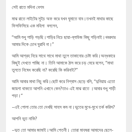
সেই রাতে মদিনা বেগম
মাঝ রাতে লাইটের সুইচ অফ করে যখন ঘুমাতে যাব।তখনই মাথার কাছে
ফিসফিসিয়ে এক মহিলা বললেন,
“আমি শুধু শাড়ি পড়ছি।শাড়ির নিচে ছায়া-ব্লাউজ কিছু পড়িনাই।খবরদার
আমার দিকে চোখ ঘুরাবি না।”
আমি আগ্রহ নিয়ে সাথে সাথে মাথা তুলে তাকানোর চেষ্টা করি।অন্ধকারে
কিছুই দেখতে পাচ্ছি না। তিনি আমাকে ঠাস করে চড় মেরে বলেন, “মাথা
তুলতে নিষেধ করেছি না? করেছি কি করিনাই?”
আমি আবার মাথা নিচু করি।ছোট করে নিশ্বাস ছেড়ে বলি, “দুনিয়ায় এতো
জায়গা থাকতে আপনি এখানে কেন?তাও এই মাঝ রাতে ।আবার শুধু শাড়ী
পড়া।“
–এই পোলা তোর তো দেখছি সাহস কম না।ভুতের মুখে-মুখে তর্ক করিস?
আপনি ভুত নাকি?
–ভুত তো আমার জামাই।আমি পেত্নী। তোরা মানুষরা আমাদের ছেলে-