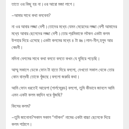
তাতে ওর কিছু হয় না।ওর আরো মজা লাগে।
–আমার সাথে কথা বলবেনা?
না ওর আবার লজ্জা বেশী।তোদের মধ্যে যেমন মেয়েদের লজ্জা বেশী আমাদের
মধ্যে আবার ছেলেদের লজ্জা বেশী।তোর প্রমিকাকে লটকন একটা কলম
উপহার দিয়ে এসেছে।একটা কলমের মধ্যে ৪ টা রঙ।লাল-নীল,হলুদ আর
বেগুনী।
মদিনা বেগমের সাথে কথা বলতে বলতে কখন যে ঘুমিয়ে পড়েছি।
আম্মু সকালে ডেকে ফোন টা হাতে দিয়ে বললো, দেখতো সকাল থেকে তোর
কোন বান্ধবী তোকে খুঁজছে।বললো জরুরি কথা।
আমি ফোন ধরতেই আয়েশা (গার্লফ্রেন্ড) বললো, তুমি কীভাবে জানলে আমি
এমন একটা কলম বহুদিন ধরে খুঁজছি?
কিসের কলম?
–তুমি জানোনা?সকাল সকাল “লটকন” নামের একটা বাচ্চা ছেলেকে দিয়ে
কলম পাঠালে।