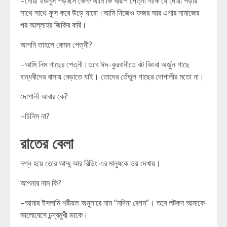
–দোয়া ইউনুস পড়ছিস কেন?আমি কি খারাপ পেত্নী নাকি যে দোয়া পড়ার
সাথে সাথে ফুস করে উড়ে যাবো।আমি নিজেও ফজর আর এশার নামাজের
পর আল্লাহর জিকির করি।
আপনি তাহলে কেমন পেত্নী?
–আমি নিম গাছের পেত্নী।তবে ঈদ-কুরবানীতে বট কিংবা অর্জুন গাছে
বান্ধবীদের বাসায় বেড়াতে যাই। তোদের তেঁতুল গাছের দোপালীর মতো না।
দোপালী আবার কে?
–চিনিস না?
রাতের বেলা
নগ্ন হয়ে তোর আম্মু আর বিল্ডিং এর মানুষকে ভয় দেখায়।
আপনার নাম কি?
–আমার ইসলামি শরীয়ত অনুসারে নাম “মদিনা বেগম”। তবে লটকন আমাকে
ভালোবেসে চন্দ্রমুখী ডাকে।