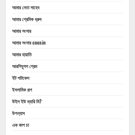
আমার নেতা সাহেব
আমার প্রেমিক ধ্রুব
আমার সংসার
আমার সংসার cousin
আমার হায়াতি
আরশিযুগল প্রেম
ইট পাটকেল
ইসলামিক গল্প
উইল ইউ ম্যারি মি?
উপন্যাস
এক কাপ চা