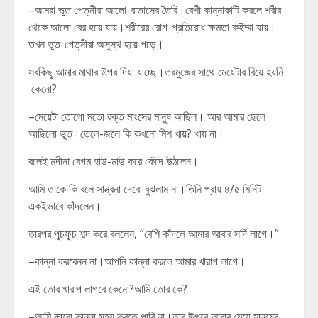
–আমরা ভূত পেত্নীরা আলো-বাতাসের তৈরি।বেশী কান্নাকাটি করলে শরীর
থেকে আলো বের হয়ে যায়।শরীরের রোগ-প্রতিরোধ ক্ষমতা কইম্মা যায়।
তখন ভূত-পেত্নীরা অসুস্থ হয়ে পড়ে।
সবকিছু আমার মাথার উপর দিয়া যাচ্ছে।তরমুজের সাথে মেয়েটার বিয়ে হয়নি
কেনো?
–মেয়েটা তোগো মতো রক্ত মাংসের মানুষ আছিল। আর আমার ছেলে
আছিলো ভূত।তেলে-জলে কি কখনো মিশ খায়? খায় না।
বলেই মদীনা বেগম হাউ-মাউ করে কেঁদে উঠলেন।
আমি তাকে কি বলে সান্ত্বনা দেবো বুঝলাম না।তিনি প্রায় ৪/৫ মিনিট
একইভাবে কাঁদলেন।
তারপর পুচফুচ শব্দ করে বললেন, “বেশি কাঁদলে আমার আবার সর্দি লাগে।”
–কান্না করবেনন না।আপনি কান্না করলে আমার খারাপ লাগে।
এই তোর খারাপ লাগবে কেনো?আমি তোর কে?
–আমি কারো কান্না সহ্য করতে পারি না।তার উপরে আবার মেয়ে মানুষের