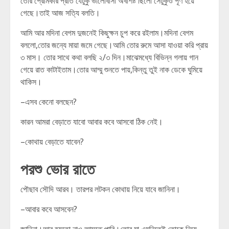
তোর প্রেমিকার প্রতি যেটুকু ভালোবাসা অবশিষ্ট ছিলো সেটুকুও পূর্ণ হয়ে
গেছে।তাই আজ সত্যি বলতি।
আমি আর মদিনা বেগম দুজনেই কিছুক্ষন চুপ করে রইলাম।মদিনা বেগম
বললো,তোর জন্যে মায়া জমে গেছে।আমি তোর রুমে আসা যাওয়া করি প্রায়
৩ মাস। তোর সাথে কথা বলছি ২/৩ দিন।মাঝেমধ্যে বিভিন্ন গলায় গান
গেয়ে রাত কাটাইতাম।তোর আম্মু শুনতে পায়,কিন্তু তুই নাক ডেকে ঘুমিয়ে
থাকিস।
–এসব কেনো বলছেন?
কারন আমরা বেড়াতে যাবো আবার কবে আসবো ঠিক নেই।
–কোথায় বেড়াতে যাবেন?
পরশু ভোর রাতে
পৌছাব সৌদি আরব। তারপর লটকন কোথায় নিয়ে যাবে জানিনা।
–আবার কবে আসবেন?