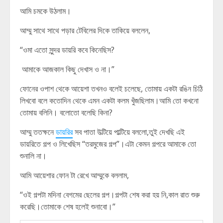
আমি চমকে উঠলাম।
আম্মু সাথে সাথে পড়ার টেবিলের দিকে তাকিয়ে বললেন,
“ওমা এতো সুন্দর ডায়রি কবে কিনেছিস?
আমাকে আজকাল কিছু দেখাস ও না।”
ফোনের ওপাশ থেকে আয়েশা তখনও বলেই চলেছে, তোমায় একটা রঙিন চিঠি
লিখবো বলে কতোদিন থেকে এমন একটা কলম খুঁজছিলাম।আমি তো কখনো
তোমায় বলিনি। বলোতো বলেছি কিনা?
আম্মু ততক্ষনে
ডা
য়
রি
র
সব পাতা উল্টিয়ে পাল্টিয়ে বললো,তুই দেখছি এই
ডায়রিতে গল্প ও লিখেছিস “তরমুজের গল্প”।এটা কেমন গল্পরে আমাকে তো
শুনালি না।
আমি আয়েশার ফোন টা রেখে আম্মুকে বললাম,
“ওই গল্পটা মদিনা বেগমের ছেলের গল্প।গল্পটা শেষ করা হয় নি,কাল রাত শুরু
করেছি।তোমাকে শেষ হলেই শুনাবো।”