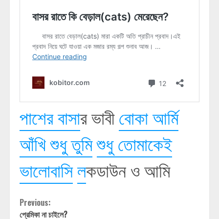
পাশের বাসা
র ভাবী
বোকা আর্মি
আঁখি শুধু তুমি
শুধু তোমাকেই
ভালোবাসি
ল
কডাউন ও আমি
Continue
Previous:
প্রেমিকা না চাইলে?