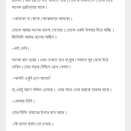
জানিনা।আর হয়তো নাও আসতে পারি।তোর মা এমনিতেই তোকে নিয়ে
অনেক দুঃচিন্তায় থাকে।
–আসবেন না কেনো।মাঝেমধ্যে আসবেন।
তোকে আমার অনেক ভালো লেগেছে।তোকে একটা উপহার দিয়ে যাচ্ছি।
জিনিসটা আমার ছেলের আছিল।
–কই দেখি।
অনেক রাত হয়েছ।এখন দেখতে হবে না,ঘুমা।সকালে ঘুম থেকে উঠে
দেখিস।তোর পড়ার টেবিলে রেখে গেলাম।
–আপনি এখুনি চলে যাবেন?
না,একটু আগে লটকন এসেছে। তোর সাথে দেখা করাবো তারপর যাবো।
–কোথায় তিনি।
তোর সিলিং ফ্যানের উপরে বসে আছে।
–কি বলেন ফ্যান তো চলছে।