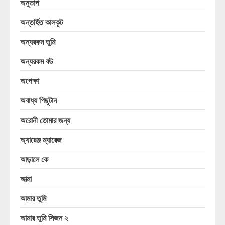
অনুতাপ
অন্তর্হিত কালকূট
অন্যরকম তুমি
অন্যরকম বউ
অপেক্ষা
অবাধ্য পিছুটান
অরোনী তোমার জন্য
অ্যারেঞ্জ ম্যারেজ
আড়ালে কে
আত্মা
আমার তুমি
আমার তুমি সিজন ২