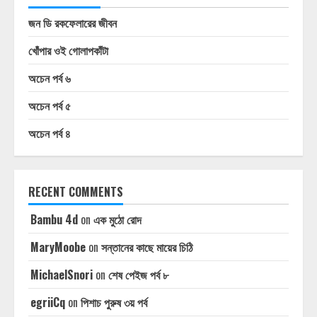
জন ডি রকফেলারের জীবন
খোঁপার ওই গোলাপকাঁটা
অচেন পর্ব ৬
অচেন পর্ব ৫
অচেন পর্ব ৪
RECENT COMMENTS
Bambu 4d
on
এক মুঠো রোদ
MaryMoobe
on
সন্তানের কাছে মায়ের চিঠি
MichaelSnori
on
শেষ পেইজ পর্ব ৮
egriiCq
on
পিশাচ পুরুষ ৩য় পর্ব