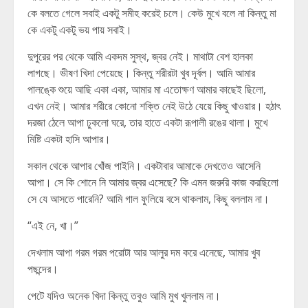
কে বলতে গেলে সবাই একটু সমীহ করেই চলে। কেউ মুখে বলে না কিন্তু মা
কে একটু একটু ভয় পায় সবাই।
দুপুরের পর থেকে আমি একদম সুস্থ, জ্বর নেই। মাথাটা বেশ হালকা
লাগছে। ভীষণ খিদা পেয়েছে। কিন্তু শরীরটা খুব দূর্বল। আমি আমার
পালঙ্কে শুয়ে আছি একা একা, আমার মা এতোক্ষণ আমার কাছেই ছিলো,
এখন নেই। আমার শরীরে কোনো শক্তি নেই উঠে যেয়ে কিছু খাওয়ার। হঠাৎ
দরজা ঠেলে আপা ঢুকলো ঘরে, তার হাতে একটা রূপালী রঙের থালা। মুখে
মিষ্টি একটা হাসি আপার।
সকাল থেকে আপার খোঁজ পাইনি। একটাবার আমাকে দেখতেও আসেনি
আপা। সে কি শোনে নি আমার জ্বর এসেছে? কি এমন জরুরি কাজ করছিলো
সে যে আসতে পারেনি? আমি গাল ফুলিয়ে বসে থাকলাম, কিছু বললাম না।
“এই নে, খা।”
দেখলাম আপা গরম গরম পরোটা আর আলুর দম করে এনেছে, আমার খুব
পছন্দের।
পেটে যদিও অনেক খিদা কিন্তু তবুও আমি মুখ খুললাম না।