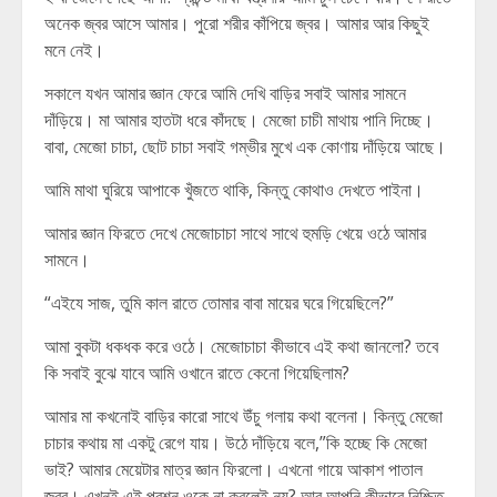
অনেক জ্বর আসে আমার। পুরো শরীর কাঁপিয়ে জ্বর। আমার আর কিছুই
মনে নেই।
সকালে যখন আমার জ্ঞান ফেরে আমি দেখি বাড়ির সবাই আমার সামনে
দাঁড়িয়ে। মা আমার হাতটা ধরে কাঁদছে। মেজো চাচী মাথায় পানি দিচ্ছে।
বাবা, মেজো চাচা, ছোট চাচা সবাই গম্ভীর মুখে এক কোণায় দাঁড়িয়ে আছে।
আমি মাথা ঘুরিয়ে আপাকে খুঁজতে থাকি, কিন্তু কোথাও দেখতে পাইনা।
আমার জ্ঞান ফিরতে দেখে মেজোচাচা সাথে সাথে হুমড়ি খেয়ে ওঠে আমার
সামনে।
“এইযে সাজ, তুমি কাল রাতে তোমার বাবা মায়ের ঘরে গিয়েছিলে?”
আমা বুকটা ধকধক করে ওঠে। মেজোচাচা কীভাবে এই কথা জানলো? তবে
কি সবাই বুঝে যাবে আমি ওখানে রাতে কেনো গিয়েছিলাম?
আমার মা কখনোই বাড়ির কারো সাথে উঁচু গলায় কথা বলেনা। কিন্তু মেজো
চাচার কথায় মা একটু রেগে যায়। উঠে দাঁড়িয়ে বলে,”কি হচ্ছে কি মেজো
ভাই? আমার মেয়েটার মাত্র জ্ঞান ফিরলো। এখনো গায়ে আকাশ পাতাল
জ্বর। এখনই এই প্রশ্ন ওকে না করলেই নয়? আর আপনি কীভাবে নিশ্চিত