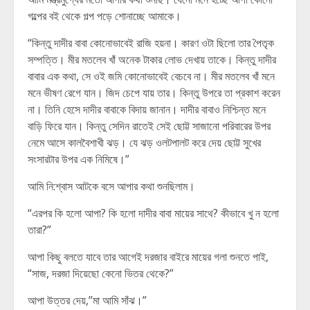
গল্পের বই থেকে গল্প পড়ে শোনাচ্ছে আমাকে।
“কিন্তু দাদীর বাবা কোনোভাবেই রাজি হয়না। কারণ ওটা ছিলো তার পৈতৃক
সম্পত্তি। মীর মতলেব খাঁ অনেক টাকার লোভ দেখায় তাকে। কিন্তু দাদীর
বাবার এক কথা, সে ওই জমি কোনোভাবেই বেচবে না। মীর মতলেব খাঁ মনে
মনে ভীষণ রেগে যান। জিদ চেপে যায় তার। কিন্তু উপরে তা প্রকাশ করেন
না। তিনি হেসে দাদীর বাবাকে বিদায় জানান। দাদীর বাবাও নিশ্চিন্ত মনে
বাড়ি ফিরে যান। কিন্তু সেদিন রাতেই সেই ছোট্ট সাজানো পরিবারের উপর
নেমে আসে কালবৈশাখী ঝড়। যে ঝড় ওলটপালট করে দেয় ছোট্ট সুখের
সংসারটার উপর এক নিমিষে।”
আমি নি:শ্বাস আটকে বসে আপার কথা শুনছিলাম।
“এরপর কি হলো আপা? কি হলো দাদীর বাবা মায়ের সাথে? কীভাবে খু ন হলো
তারা?”
আপা কিছু বলতে যাবে তার আগেই দরজার বাইরে মায়ের গলা শুনতে পাই,
“সাজ, দরজা দিয়েছো কেনো ভিতর থেকে?”
আপা উত্তর দেয়,”মা আমি সাঁঝ।”