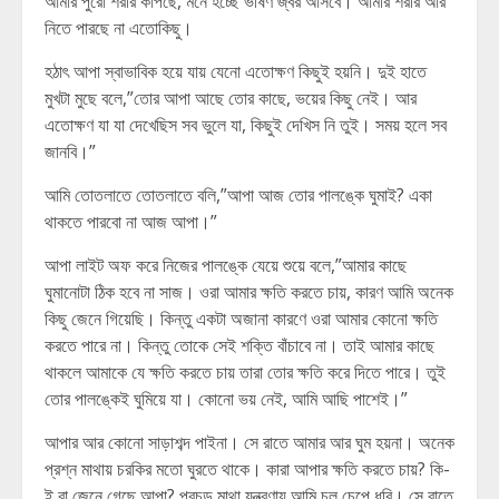
আমার পুরো শরীর কাঁপছে, মনে হচ্ছে ভীষণ জ্বর আসবে। আমার শরীর আর
নিতে পারছে না এতোকিছু।
হঠাৎ আপা স্বাভাবিক হয়ে যায় যেনো এতোক্ষণ কিছুই হয়নি। দুই হাতে
মুখটা মুছে বলে,”তোর আপা আছে তোর কাছে, ভয়ের কিছু নেই। আর
এতোক্ষণ যা যা দেখেছিস সব ভুলে যা, কিছুই দেখিস নি তুই। সময় হলে সব
জানবি।”
আমি তোতলাতে তোতলাতে বলি,”আপা আজ তোর পালঙ্কে ঘুমাই? একা
থাকতে পারবো না আজ আপা।”
আপা লাইট অফ করে নিজের পালঙ্কে যেয়ে শুয়ে বলে,”আমার কাছে
ঘুমানোটা ঠিক হবে না সাজ। ওরা আমার ক্ষতি করতে চায়, কারণ আমি অনেক
কিছু জেনে গিয়েছি। কিন্তু একটা অজানা কারণে ওরা আমার কোনো ক্ষতি
করতে পারে না। কিন্তু তোকে সেই শক্তি বাঁচাবে না। তাই আমার কাছে
থাকলে আমাকে যে ক্ষতি করতে চায় তারা তোর ক্ষতি করে দিতে পারে। তুই
তোর পালঙ্কেই ঘুমিয়ে যা। কোনো ভয় নেই, আমি আছি পাশেই।”
আপার আর কোনো সাড়াশব্দ পাইনা। সে রাতে আমার আর ঘুম হয়না। অনেক
প্রশ্ন মাথায় চরকির মতো ঘুরতে থাকে। কারা আপার ক্ষতি করতে চায়? কি-
ই বা জেনে গেছে আপা? প্রচন্ড মাথা যন্ত্রণায় আমি চুল চেপে ধরি। সে রাতে