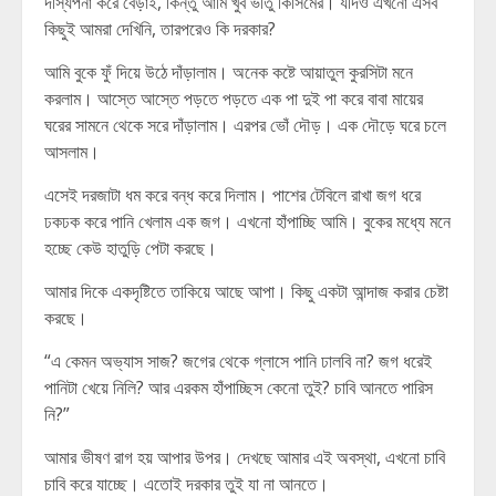
দস্যিপনা করে বেড়াই, কিন্তু আমি খুব ভীতু কিসিমের। যদিও এখনো এসব
কিছুই আমরা দেখিনি, তারপরেও কি দরকার?
আমি বুকে ফুঁ দিয়ে উঠে দাঁড়ালাম। অনেক কষ্টে আয়াতুল কুরসিটা মনে
করলাম। আস্তে আস্তে পড়তে পড়তে এক পা দুই পা করে বাবা মায়ের
ঘরের সামনে থেকে সরে দাঁড়ালাম। এরপর ভোঁ দৌড়। এক দৌড়ে ঘরে চলে
আসলাম।
এসেই দরজাটা ধম করে বন্ধ করে দিলাম। পাশের টেবিলে রাখা জগ ধরে
ঢকঢক করে পানি খেলাম এক জগ। এখনো হাঁপাচ্ছি আমি। বুকের মধ্যে মনে
হচ্ছে কেউ হাতুড়ি পেটা করছে।
আমার দিকে একদৃষ্টিতে তাকিয়ে আছে আপা। কিছু একটা আন্দাজ করার চেষ্টা
করছে।
“এ কেমন অভ্যাস সাজ? জগের থেকে গ্লাসে পানি ঢালবি না? জগ ধরেই
পানিটা খেয়ে নিলি? আর এরকম হাঁপাচ্ছিস কেনো তুই? চাবি আনতে পারিস
নি?”
আমার ভীষণ রাগ হয় আপার উপর। দেখছে আমার এই অবস্থা, এখনো চাবি
চাবি করে যাচ্ছে। এতোই দরকার তুই যা না আনতে।