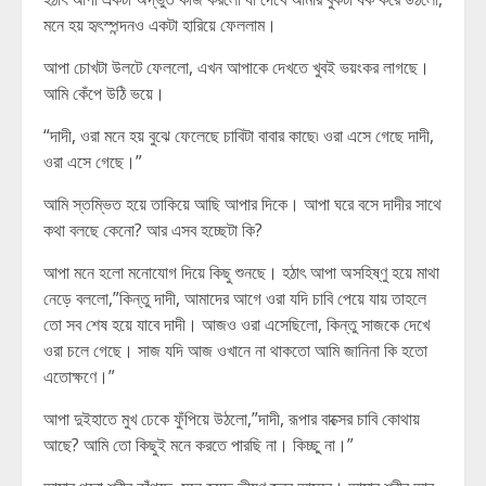
মনে হয় হৃৎস্পন্দনও একটা হারিয়ে ফেললাম।
আপা চোখটা উলটে ফেললো, এখন আপাকে দেখতে খুবই ভয়ংকর লাগছে।
আমি কেঁপে উঠি ভয়ে।
“দাদী, ওরা মনে হয় বুঝে ফেলেছে চাবিটা বাবার কাছে৷ ওরা এসে গেছে দাদী,
ওরা এসে গেছে।”
আমি স্তম্ভিত হয়ে তাকিয়ে আছি আপার দিকে। আপা ঘরে বসে দাদীর সাথে
কথা বলছে কেনো? আর এসব হচ্ছেটা কি?
আপা মনে হলো মনোযোগ দিয়ে কিছু শুনছে। হঠাৎ আপা অসহিষ্ণু হয়ে মাথা
নেড়ে বললো,”কিন্তু দাদী, আমাদের আগে ওরা যদি চাবি পেয়ে যায় তাহলে
তো সব শেষ হয়ে যাবে দাদী। আজও ওরা এসেছিলো, কিন্তু সাজকে দেখে
ওরা চলে গেছে। সাজ যদি আজ ওখানে না থাকতো আমি জানিনা কি হতো
এতোক্ষণে।”
আপা দুইহাতে মুখ ঢেকে ফুঁপিয়ে উঠলো,”দাদী, রূপার বাক্সের চাবি কোথায়
আছে? আমি তো কিছুই মনে করতে পারছি না। কিচ্ছু না।”