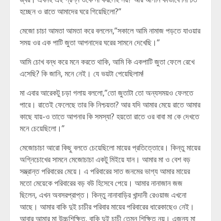
হচ্ছেন ও রাতে আমাদের ঘরে গিয়েছিলো?”
মেজো চাচা আমতা আমতা করে বললেন,”সকালে আমি নামাজ পড়তে যাওয়ার
সময় ওর এক পাটি জুতা আপনাদের ঘরের সামনে দেখেছি।”
আমি চোখ বন্ধ করে মনে করতে থাকি, আমি কি একপাটি জুতা ফেলে রেখে
এসেছি? কি জানি, মনে নেই। যে ভয়টা পেয়েছিলাম!
মা এবার আরেকটু চড়া গলায় বললো,”তো জুতাটা তো অন্যসময়ও ফেলতে
পারে। রাতেই ফেলেছে তার কি নিশ্চয়তা? আর যদি আমার মেয়ে রাতে আমার
কাছে যায়-ও তাতে আপনার কি সমস্যা? হয়তো রাতে ওর বাবা মা কে দেখতে
মনে চেয়েছিলো।”
মেজোচাচা আরো কিছু বলতে চেয়েছিলো মায়ের প্রতিত্তোরে। কিন্তু মায়ের
অগ্নিচোখের সামনে মেজোচাচা একটু মিইয়ে যান। আমার মা ও বেশ বড়
সম্ভ্রান্ত পরিবারের মেয়ে। এ পরিবারের সাত জনমের ভাগ্য আমার মায়ের
মতো মেয়েকে পরিবারের বড় বউ হিসেবে পেয়ে। আমার নানাজান জজ
ছিলেন, এখন অবসরপ্রাপ্ত। কিন্তু নানাবাড়ির খান্দানী রেওয়াজ এখনো
আছে। আমার বাকি দুই চাচীর পরিবার মায়ের পরিবারের ধারেকাছেও নেই।
আবার আমার মা উচ্চশিক্ষিত, বাকি দুই চাচী তেমন শিক্ষিত নয়। এজন্য মা