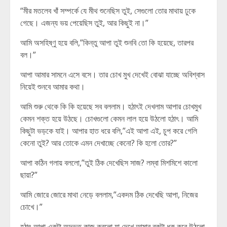
“মীর মতলেব খাঁ সম্পর্কে যে মীথ শুনেছিস তুই, সেগুলো তোর মাথায় ঢুকে
গেছে। এজন্য ভয় পেয়েছিস তুই, আর কিছুই না।”
আমি অসহিষ্ণু হয়ে বলি,”কিন্তু আপা তুই শুনবি তো কি হয়েছে, তারপর
বল।”
আপা আমার সামনে এসে বসে। তার চোখ মুখ দেখেই বোঝা যাচ্ছে অবিশ্বাস
নিয়েই শুনবে আমার কথা।
আমি শুরু থেকে কি কি হয়েছে সব বললাম। হঠাৎই দেখলাম আপার চোখমুখ
কেমন শক্ত হয়ে উঠছে। চোখগুলো কেমন লাল হয়ে উঠলো হঠাৎ। আমি
কিছুটা ভড়কে যাই। আপার হাত ধরে বলি,”এই আপা এই, চুপ করে গেলি
কেনো তুই? আর তোকে এমন দেখাচ্ছে কেনো? কি হলো তোর?”
আপা কঠিন গলায় বললো,”তুই ঠিক দেখেছিস সাজ? লম্বা মিশমিশে কালো
ছায়া?”
আমি জোরে জোরে মাথা নেড়ে বললাম,”একদম ঠিক দেখেছি আপা, নিজের
চোখে।”
হঠাৎ আপা একটা অদ্ভুত কাজ করলো যা দেখে আমার বুকটা ধক করে উঠলো,