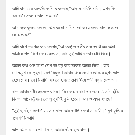
আমি রাগ করে অন্যদিকে ফিরে বললাম,”আনতে পারিনি চাবি। এখন কি
করবো? তেতলার তালা ভাঙবো?”
আপা ভ্রু কুঁচকে বললো,”এসবের মানে কি? তোকে তেতলার তালা ভাঙতে
কে বলেছে?”
আমি রাগে গজগজ করে বললাম,”আরেকটু হলে মীর মতলেব খাঁ এর আত্মা
আমাকে গলা টিপে মেরে ফেলতো, আর তুই আছিস তোর চাবি নিয়ে।”
আমার কথা শুনে আপা চোখ বড় বড় করে তাকায় আমার দিকে। তার
চোখেমুখে কৌতুহল। বেশ কিছুক্ষণ আমার দিকে এভাবে তাকিয়ে হঠাৎ আপা
হেসে দেয়। সে কি হাসি, হাসতে হাসতে চোখ দিয়ে পানি পড়ার যোগাড়।
রাগে আমার শরীর জ্বলতে থাকে। কি মেয়েরে বাবা! ওর জন্য এতোটা ঝুঁকি
নিলাম, আরেকটু হলে তো মৃ ত্যুটাই বুঝি হতো। আর ও এমন হাসছে?
“তুই হাসছিস আপা? যা তোর সাথে আর কথাই বলবো না আমি।” মুখ ফুলিয়ে
বসে থাকি আমি।
আপা এসে আমার পাশে বসে, আমার কাঁধে হাত রাখে।