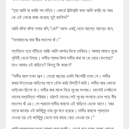
“হ্যা আমি যা বলছি সব সত্যি। কোনো উল্টাপাল্টা কথা আমি বলছি না৷ আর
কে এই নোংরা কাজ করেছে তুই জানিস?”
আমি কাঁপা কাঁপা গলায় বলি,”কে?” আপা একটু থেমে আস্তে আস্তে বলে,
“দাদাজানের বাবা মীর মতলেব খাঁ।”
স্তম্ভিত হয়ে দাঁড়িয়ে আছি আমি আপার দিকে তাকিয়ে। আমার সামনে পুরো
পৃথিবী যেনো টলছে। দাদীর শ্বশুর কিনা দাদীর বাবা মা কে মেরে ফেলেছে?
তাও আবার এই বাড়িতে? কিন্তু কি কারণে?
“দাদীর বয়স তখন অল্প। তেরো বছরের একটা কিশোরী তখন সে। দাদীর
বাবার উত্তরের আইলের পাশে চৌদ্দ কাঠা বিস্তীর্ণ জমি। দাদীর আর কোনো
ভাইবোন ছিলো না। দাদীর বাবা মাকে নিয়ে সুখের সংসার। ভালোই চলছিলো
তাদের মধ্যবিত্ত পরিবার। হঠাৎই তাদের সেই সুখের সংসারে চোখ পড়ে মীর
মতলেব খাঁ এর। সে প্রথমে দাদীর বাবাকে এই বাড়িতে ডেকে আনে। আর
তাকে জানায় ওই জমিটুকু তার খুব মনে ধরেছে। দাদীর বাবাকে প্রস্তাব
দেওয়া হয় ওই জমিটুকু যেনো তার কাছে বেচে দেওয়া হয়।”
আমি মন্ত্রমুগ্ধের মতো আপার কথা শুনছি। যেনো মনে হচ্ছে আপা কোনো