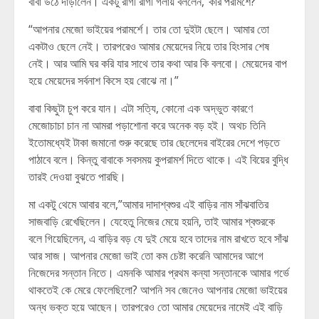
বাবা উঠে দাঁড়ালেন। একটু রাগী রাগী গলায় বললেন,”কার পরামর্শে?”
“আপনার মেজো ভাইয়ের পরামর্শে। তার তো দুইটা ছেলে। আমার তো
একটাও ছেলে নেই। তারপরেও আমার মেয়েদের নিয়ে তার হিংসার শেষ
নেই। আর আমি ঘর করি যার সাথে তার কথা আর কি বলবো। মেয়েদের বাপ
হয়ে মেয়েদের সর্বনাশ কিসে হয় বোঝে না।”
বাবা কিছুটা চুপ করে যান। এটা সত্যি, কোনো এক অদ্ভুত কারণে
মেজোচাচা চান না আমরা পড়াশোনা করে অনেক বড় হই। অথচ তিনি
ইতোমধ্যেই টাকা জমানো শুরু করেছে তার ছেলেদের বাইরের দেশে পড়তে
পাঠাবে বলে। কিন্তু বাবাকে সবসময় কুপরামর্শ দিতে থাকে। এই বিয়ের বুদ্ধি
তারই দেওয়া বুঝতে পারছি।
মা একটু থেমে আবার বলে,”আমার দাদাশ্বশুর এই বাড়ির নাম সাঁঝবাতির
সাজবাড়ি রেখেছিলেন। যেহেতু নিজের মেয়ে হয়নি, তাই আমার শ্বশুরকে
বলে গিয়েছিলেন, এ বাড়ির বড় যে দুই মেয়ে হবে তাদের নাম রাখতে হবে সাঁঝ
আর সাজ। আপনার মেজো ভাই তো কম চেষ্টা করেনি আমাদের আগে
নিজেদের সন্তান নিতে। এমনকি আমার প্রথম কন্যা সন্তানকে আমার গর্ভে
থাকতেই কে মেরে ফেলেছিলো? আপনি সব জেনেও আপনার মেজো ভাইয়ের
অন্ধ ভক্ত হয়ে আছেন। তারপরেও তো আমার মেয়েদের নামেই এই বাড়ি