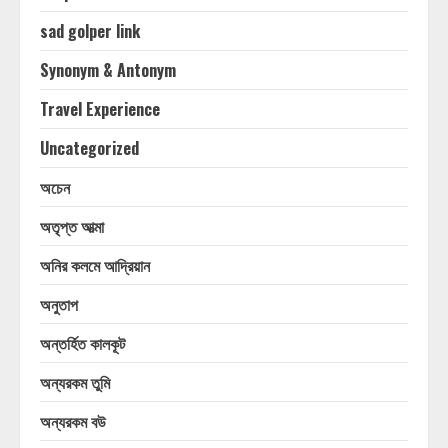
sad golper link
Synonym & Antonym
Travel Experience
Uncategorized
অচেন
অতৃপ্ত আত্মা
অনির কলমে আদ্রিয়ান
অনুতাপ
অন্তর্হিত কালকূট
অন্যরকম তুমি
অন্যরকম বউ