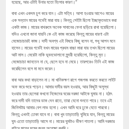
হয়েছে, আর এটাই উনার যতো হিংসার কারণ।”
বাবা এখন একদম চুপ করে যান। এটা সত্যি। আপা হওয়ার আগেও মায়ের
এক সন্তান মায়ের গর্ভেই মারা যায়। কিন্তু সেইটা ছিলো ইচ্ছাকৃতভাবে করা
একটা কাজ। মায়ের বাথরুমে অনেক সাবানের ফেনা ছড়িয়ে রাখা হয়েছিলো।
যদিও এখনো জানা যায়নি কে এই কাজ করেছে কিন্তু মায়ের ধারণা এটা
মেজোচাচারই কাজ। দাদী অবশ্য এই বিষয়ে কিছু বলেন না, শুধু আপন মনে
হাসেন। মায়ের গর্ভেই যখন মায়ের প্রথম বাচ্চা মারা যায় তখন ছিলো মায়ের
আট মাস। মেয়েটা নাকি ভূবনভোলানো সুন্দরী হয়েছিলো, কিন্তু মৃত।
মেজোচাচা জানতেন না যে, ছেলে হবে না মেয়ে। তারপরেও তিনি এই কাজ
করেছিলেন বলে মা মনে করেন।
বাবা আর কথা বাড়ালেন না। মা খানিকক্ষণ রাগে গজগজ করতে করতে লাইট
অফ করে শুয়ে পড়েন। আমার দাদীর বয়স হওয়ায়, আর কিছুটা অসুস্থ
হওয়ায় তার ছেলেরা কখনো নিজেদের ঘরের দরজা আটকে ঘুমায় না। হঠাৎ
করে দাদী যদি তাদের ডাক দেন রাতে, তারা যেনো শুনতে পারে। তবে এই
জিনিসটায় আমার বেশ লাভ হলো। এখন আমি ঘরে ঢুকে যেতে পারবো।
কিন্তু এখনই ঢোকা যাবে না। বাবা খুব তাড়াতাড়ি ঘুমিয়ে যান, কিন্তু মায়ের
ঘুম এতো তাড়াতাড়ি আসে না। মায়ের ঘুমটাও ভীষণ পাতলা। আমি দরজার
বাইরে মায়ের ঘুমের জন্য অপেক্ষা করছি।