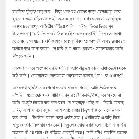
চারদিকে ঘুটঘুটে অন্ধকার। বিদ্যুৎ অপচয় রোধের জন্য মেজোচাচা রাতে
ঘুমানোর সময় বাড়ির সব লাইট অফ করে দেন। বাবার ঘরের সামনে ঘুটঘুটে
অন্ধকারের মধ্যে আমি ঠাঁয় দাঁড়িয়ে থাকি। এদিকে ভিতর ভিতর খুব
উত্তেজনা। আমি কি কাজটা ঠিক করছি? আপাকে চাবিটা দিলে তো আপা
তেতলায় চলে যাবে। যদি সেখানে কোনো বিপদ হয় আপার? আবার রূপার যে
বাক্সটার কথা আপা বললো, সে চাবি-ই বা পাবো কোথায়? উত্তেজনায় আমি
কাঁপতে থাকি।
কতক্ষণ এভাবে অপেক্ষা করছি জানিনা, হঠাৎ বারান্দায় কারো ছায়া দেখে চমকে
উঠি আমি। কোনোমতে তোতলাতে তোতলাতে বললাম,”কে? কে ওখানে?”
আচমকাই ছায়াটা সরে গেলো দরজার সামনে থেকে। আমি ঠকঠক করে
কাঁপছি। যতো দোয়াদরুদ পারি সব পড়ার চেষ্টা করছি,কিচ্ছু মনে পড়ছে না।
আমি যে ছুটে নিজের ঘরে চলে যাবো সে সাহসটুকু পাচ্ছি না। নিকুচি করেছে
চাবির, আপা যা বলে বলুক। আমি এখানে আর কিছুক্ষণ বসলে ভয়ে অজ্ঞান
হয়ে যাবো। মিশমিশে কালো লম্বা একটা ছায়া। এমনিতেই এ বাড়ি নিয়ে
মানুষের জল্পনা কল্পনার শেষ নেই। স্কুলে শুনেছি সবাই বলে এখনো নাকি মীর
মতলেব খাঁ এর আত্মা এই বাড়িতে ঘোরাঘুরি করে। আমি যদিও সারাদিন অনেক