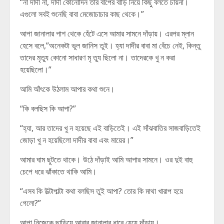
“না দাদী না, দাদী কোনোদিন তার বাপের বাড়ি নিয়ে কিছু বলতে চায়না।
এগুলো সবই শুনেছি বাবা মেজোচাচার কাছ থেকে।”
আপা জানালার পাশ থেকে হেঁটে এসে আমার সামনে দাঁড়ায়। এরপর ম্লান
হেসে বলে,”অনেকটা ভুল জানিস তুই। হ্যা দাদীর বাবা মা বেঁচে নেই, কিন্তু
তাদের মৃত্যু কোনো সাধারণ মৃ ত্যু ছিলো না। তাদেরকে খু ন করা
হয়েছিলো।”
আমি আঁৎকে উঠলাম আপার কথা শুনে।
“কি বলছিস কি আপা?”
“হ্যা, আর তাদের খু ন হয়েছে এই বাড়িতেই। এই সাঁঝবাতির সাজবাড়িতেই
জোড়া খু ন হয়েছিলো দাদীর বাবা এবং মায়ের।”
আমার ঘাম ছুটতে থাকে। উঠে দাঁড়াই আমি আপার সামনে। ওর দুই বাহু
চেপে ধরে ঝাঁকাতে থাকি আমি।
“এসব কি উল্টাপাল্টা কথা বলছিস তুই আপা? তোর কি মাথা খারাপ হয়ে
গেলো?”
আপা নিজেকে ছাড়িয়ে আবার জানালার ধারে যেয়ে দাঁড়ায়।