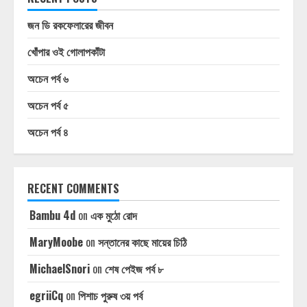
জন ডি রকফেলারের জীবন
খোঁপার ওই গোলাপকাঁটা
অচেন পর্ব ৬
অচেন পর্ব ৫
অচেন পর্ব ৪
RECENT COMMENTS
Bambu 4d
on
এক মুঠো রোদ
MaryMoobe
on
সন্তানের কাছে মায়ের চিঠি
MichaelSnori
on
শেষ পেইজ পর্ব ৮
egriiCq
on
পিশাচ পুরুষ ৩য় পর্ব