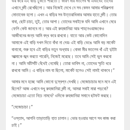
ভর করে এই বাড়ি ঢুকতে পারতো। কারণ মীর মতলেব খাঁ এভাবেই তাদের
এখানে বন্দী রেখেছিলো। আর নিজেই দেখে নে সব কেমন আমার পরিকল্পনা
মোতাবেক হলো। এখন এ বাড়ির সব উত্তরাধিকার আমার হাতে বন্দী। তোর
বাবা, ছোট চাচা, তুই, তোর আপা। তোদের সবাইকে যদি আমি এখানে মেরে
ফেলি কেউ জানবে না। আর এই রুহজানিয়া আর শাহনেওয়াজকেও
আজীবনের জন্য আমি বদ্ধ করে রাখবো। যাতে আর কেউ কোনোদিন
আমাকে এই বাড়ি দখল দিতে বাঁধা না দেয়৷ এই বাড়ি ভেঙে আমি বড় মার্কেট
বানাবো, শুরু হবে এই বাড়ির নতুন অধ্যায়। বোকা মীর মতলেব খাঁ এই দুইটা
আত্মাকে জব্দ করতে পারেনি, নিজেই মরেছে। তবে আমি সেই ভুল করবো
না। আমি আঁটসাঁট বেঁধেই নেমেছি। তোরা ভাবিস না, তোদের স্মৃতি ধরে
রাখবো আমি। এ বাড়ির নাম যা ছিলো, মার্কেট হলেও সেই নামই থাকবে।”
আমার মনে হচ্ছে আমি কোনো দু:স্বপ্ন দেখছি। মেজোচাচার মনে মনে এই
ছিলো? আজ এখানে শুধু রুহজানিয়া বন্দী না, আমরা সবাই মারা পড়বো?
মেজোচাচা এতো নিচে নামবে? ওদিকে রুহজানিয়া সমানে ছটফট করছে।
“মেজোচাচা।”
“ওস্তাদ, আপনি তাড়াতাড়ি হাত চালান। ভোর হওয়ার আগে সব কাজ করা
চাই।”