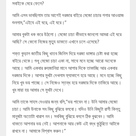
সবাইকে মেরে ফেলে?
আমি এসব ভাবছিলাম তার আগেই দরজার বাইরে মেজো চাচার গলার আওয়াজ
শুনলাম,”এইযে এই ঘরে, এই ঘরে।”
আমার বুকটা ধক করে উঠলো। মেজো চাচা কীভাবে জানলো আমরা এই ঘরে
আছি? সে কেনো নিজের মৃত্যু ডাকতে এখানে চলে এসেছে?
শক্ত কুড়াল জাতীয় কিছু ধাতব জিনিস দিয়ে দরজা ভাঙ্গার চেষ্টা করা হচ্ছে
বাইরে থেকে। শুধু মেজো চাচা একা না, সাথে মনে হচ্ছে আরো অনেকে
আছে। আমি একবার রুহজানিয়া মানে আপার দিকে তাকাচ্ছি আর একবার
দরজার দিকে। আপার মুখটা দেখলাম ফ্যাকাশে হয়ে আছে। মনে হচ্ছে কিছু
নিয়ে খুব ভয় পাচ্ছে। সে নিজেও স্তব্ধ হয়ে দরজার দিকে তাকিয়ে আছে।
খুব মায়া হয় আমার সে মুখটা দেখে।
আমি তাকে সাহস দেওয়ার জন্য বলি,”ভয় পাবেন না। উনি আমার মেজো
চাচা। আমি উনাকে সব কিছু বুঝিয়ে বলবো। যদিও উনি কিছুটা রাগী কিন্তু
মানুষটা অতোটা খারাপ নন। সবকিছু বুঝিয়ে বললে ঠিক বুঝবেন। আমি
থাকতে আপনার ভয় নেই। আপনাকে আর কেউ এই বদ্ধ কুঠুরিতে আটকে
রাখবে না। আমাকে বিশ্বাস করুন।”