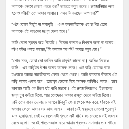
আপাকে এভাবে কেনো ধরছে ওরা? ছাড়তে বলুন ওদের। রুহজানিয়ার আত্মা
হলেও শরীরটা তো আমার আপার। এসব কি করছেন আপনারা?”
“এটা তেমন কিছুই না সাজবুড়ি। এখন রুহজানিয়াকে ওহ দু:খিত তোর
আপাকে এই আগুনের মধ্যে ফেলা হবে।”
আমি যেনো স্তব্ধ হয়ে গিয়েছি। নিজের কানকেও বিশ্বাস হলো না আমার।
কাঁপা কাঁপা গলায় বললাম,”কি বললেন আপনি? আবার বলুন তো।”
“শোন সাজ, তোরা তো জানিস আমি মানুষটা ভালো না। আমিও নিজেও
জানি। এই বাড়িটার উপর আমার অনেক লোভ। এই বাড়ি তোদের নামে
হওয়াতে আমার সারাজীবনের ক্ষোভ থেকে গেছে। আমি ভাবতাম কীভাবে এই
বাড়ি আমার একার হবে। তাছাড়া তেতলা নিয়ে অনেক কাহিনীও আছে। তাই
ভাবলাম আমি এক ঢিলে দুই পাখি মারবো। এই রুহজানিয়াকেও চিরকালের
জন্য চুপ করিয়ে দিবো, আর তোদেরও আমার রাস্তা থেকে সরিয়ে দিবো।
তাই তোর বাবার দোকানের সামনে চিরকুট ফেলা থেকে শুরু করে, সাঁঝকে ওই
জংলায় ফেলে আসার সব কাজ আমার। কারণ যেই মন্ত্রবলে তেতলা পুরোপুরি
বন্ধ হয়েছিলো, সেই মন্ত্রবলে এটা খুলতে এই বাড়ির বড় মেয়েকে ওই জংলায়
যেতে হতো। তবেই শাহনেওয়াজ মানে আমার শ্রদ্ধেয় নানাজান তার শরীরে