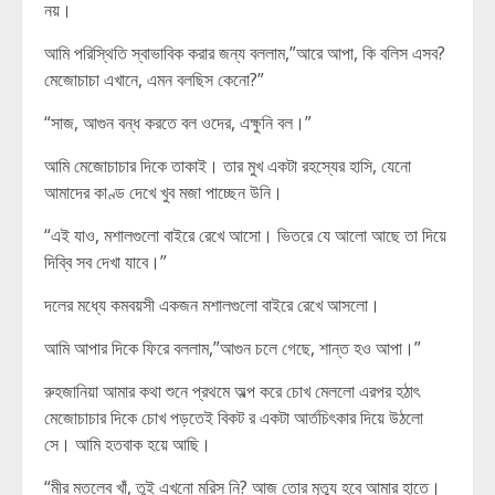
নয়।
আমি পরিস্থিতি স্বাভাবিক করার জন্য বললাম,”আরে আপা, কি বলিস এসব?
মেজোচাচা এখানে, এমন বলছিস কেনো?”
“সাজ, আগুন বন্ধ করতে বল ওদের, এক্ষুনি বল।”
আমি মেজোচাচার দিকে তাকাই। তার মুখ একটা রহস্যের হাসি, যেনো
আমাদের কাণ্ড দেখে খুব মজা পাচ্ছেন উনি।
“এই যাও, মশালগুলো বাইরে রেখে আসো। ভিতরে যে আলো আছে তা দিয়ে
দিব্বি সব দেখা যাবে।”
দলের মধ্যে কমবয়সী একজন মশালগুলো বাইরে রেখে আসলো।
আমি আপার দিকে ফিরে বললাম,”আগুন চলে গেছে, শান্ত হও আপা।”
রুহজানিয়া আমার কথা শুনে প্রথমে অল্প করে চোখ মেললো এরপর হঠাৎ
মেজোচাচার দিকে চোখ পড়তেই বিকট র একটা আর্তচিৎকার দিয়ে উঠলো
সে। আমি হতবাক হয়ে আছি।
“মীর মতলেব খাঁ, তুই এখনো মরিস নি? আজ তোর মৃত্যু হবে আমার হাতে।