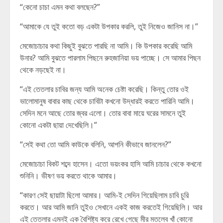
“কেনো চাচা এমন কথা বলছেন?”
“আমাকে যে তুই কতো বড় একটা উপকার করলি, তুই নিজেও জানিস না।”
মেজোচাচার কথা কিছুই বুঝতে পারছি না আমি। কি উপকার করেছি আমি
উনার? আমি বুঝতে পারলাম পিছনে রুহজানিয়া ভয় পাচ্ছে। সে আমার পিছন
থেকে নড়ছেই না।
“এই তেতলার চাবির জন্য আমি অনেক চেষ্টা করেছি। কিন্তু তোর ওই
ভালোমানুষ বাবার কাছ থেকে চাবিটা কখনো উদ্ধারই করতে পারিনি আমি।
সেদিন মনে আছে তোর জ্বর এলো। তোর বাবা মায়ে ঘরের সামনে তুই
কোনো একটা ছায়া দেখেছিলি।”
“সেই কথা তো আমি কাউকে বলিনি, আপনি কীভাবে জানলেন?”
মেজোচাচা বিকট শব্দে হাসেন। এতো ভয়ংকর হাসি আমি চাচার থেকে কখনো
শুনিনি। ভীষণ ভয় কর‍তে থাকে আমার।
“কারণ সেই ছায়াটা ছিলো আমার। আমি-ই সেদিন গিয়েছিলাম চাবি চুরি
করতে। আর আমি জানি তুইও সেখানে একই কাজ করতেই গিয়েছিলি। আর
এই তেতলার এমনই এক বৈশিষ্ট্য করে রেখে গেছে মীর মতলেব খাঁ কোনো