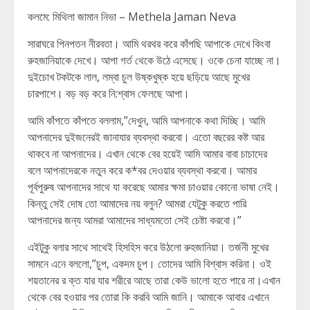
কলমে: মিথিলা জামান নিভা – Methela Jaman Neva
সারাঘরে পিনপতন নীরবতা। আমি থরথর করে কাঁপছি আপাকে দেখে কিংবা
রুহজানিয়াকে দেখে। আপা গর্ত থেকে উঠে এসেছে। ওকে চেনা যাচ্ছে না।
দুইচোখ টকটকে লাল, লম্বা চুল উষ্কখুষ্ক হয়ে ছড়িয়ে আছে মুখের
চারপাশে। বড় বড় করে নি:শ্বাস ফেলছে আপা।
আমি কাঁপতে কাঁপতে বললাম,”দেখুন, আমি আপনাকে কথা দিচ্ছি। আমি
আপনাদের দুইজনেরই জানাযার ব্যবস্থা করবো। এতো বছরের কষ্ট আর
থাকবে না আপনাদের। এখান থেকে বের হয়েই আমি আমার বাবা চাচাদের
বলে আপনাদেরকে নতুন করে ক*বর দেওয়ার ব্যবস্থা করবো। আমার
পূর্বপুরুষ আপনাদের সাথে যা করেছে আমার ক্ষমা চাওয়ার কোনো ভাষা নেই।
কিন্তু সেই দোষ তো আমাদের নয় বলুন? আমরা যেটুকু করতে পারি
আপনাদের জন্য আমরা আমাদের সাধ্যমতো সেই চেষ্টা করবো।”
এইটুকু বলার সাথে সাথেই হিসহিস করে উঠলো রুহজানিয়া। তর্জনী মুখের
সামনে এনে বললো,”চুপ, একদম চুপ। তোদের আমি বিশ্বাস করিনা। ওই
শয়তানের র ক্ত যার যার শরীরে আছে তারা কেউ ভালো হতে পারে না।এখান
থেকে বের হওয়ার পর তোরা কি করবি আমি জানি। আমাকে আবার এখানে