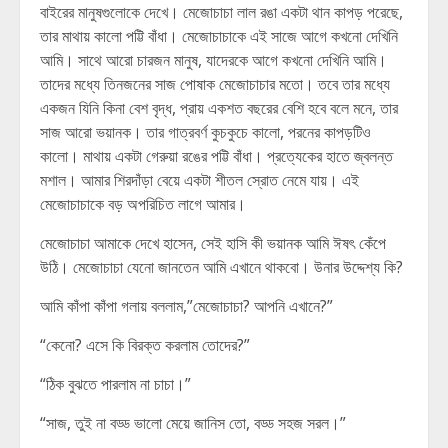
বাইরের মানুষগুলোকে দেখে। মেজোচাচা লাল রঙা একটা থান কাপড় পরেছে,
তার মাথায় কালো পট্টি বাঁধা। মেজোচাচাকে এই সাজে আগে কখনো দেখিনি
আমি। সাথে আরো চারজন মানুষ, যাদেরকে আগে কখনো দেখিনি আমি।
তাদের মধ্যে তিনজনের সাজ পোষাক মেজোচাচার মতো। তবে তার মধ্যে
একজন যিনি কিনা বেশ বৃদ্ধ, প্রায় একশত বছরের বেশি হবে বলে মনে, তার
সাজ আরো ভয়ানক। তার গাত্রবর্ণ কুচকুচে কালো, পরনের কাপড়টিও
কালো। মাথায় একটা গেরুয়া রঙের পট্টি বাঁধা। প্রত্যেকের হাতে জ্বলন্ত
মশাল। আমার শিরদাঁড়া বেয়ে একটা শীতল স্রোত নেমে যায়। এই
মেজোচাচাকে বড় অপরিচিত লাগে আমার।
মেজোচাচা আমাকে দেখে হাসেন, সেই হাসি কী ভয়ানক আমি ঈষৎ কেঁপে
উঠি। মেজোচাচা যেনো জানতেন আমি এখানে থাকবো। উনার উদ্দেশ্য কি?
আমি কাঁপা কাঁপা গলায় বললাম,”মেজোচাচা? আপনি এখানে?”
“কেনো? এসে কি বিরক্ত করলাম তোদের?”
“ঠিক বুঝতে পারলাম না চাচা।”
“সাজ, তুই না বড্ড ভালো মেয়ে জানিস তো, বড্ড সহজ সরল।”