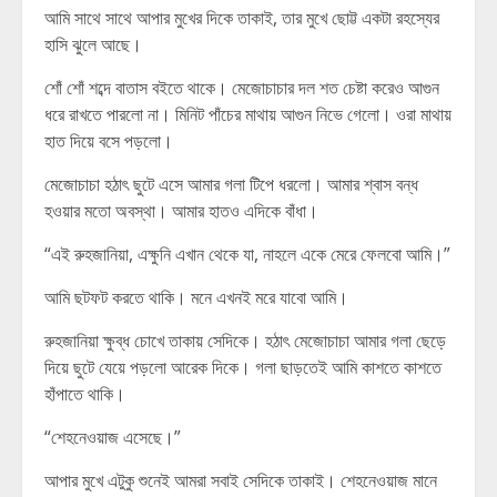
আমি সাথে সাথে আপার মুখের দিকে তাকাই, তার মুখে ছোট্ট একটা রহস্যের
হাসি ঝুলে আছে।
শোঁ শোঁ শব্দে বাতাস বইতে থাকে। মেজোচাচার দল শত চেষ্টা করেও আগুন
ধরে রাখতে পারলো না। মিনিট পাঁচের মাথায় আগুন নিভে গেলো। ওরা মাথায়
হাত দিয়ে বসে পড়লো।
মেজোচাচা হঠাৎ ছুটে এসে আমার গলা টিপে ধরলো। আমার শ্বাস বন্ধ
হওয়ার মতো অবস্থা। আমার হাতও এদিকে বাঁধা।
“এই রুহজানিয়া, এক্ষুনি এখান থেকে যা, নাহলে একে মেরে ফেলবো আমি।”
আমি ছটফট করতে থাকি। মনে এখনই মরে যাবো আমি।
রুহজানিয়া ক্ষুব্ধ চোখে তাকায় সেদিকে। হঠাৎ মেজোচাচা আমার গলা ছেড়ে
দিয়ে ছুটে যেয়ে পড়লো আরেক দিকে। গলা ছাড়তেই আমি কাশতে কাশতে
হাঁপাতে থাকি।
“শেহনেওয়াজ এসেছে।”
আপার মুখে এটুকু শুনেই আমরা সবাই সেদিকে তাকাই। শেহনেওয়াজ মানে