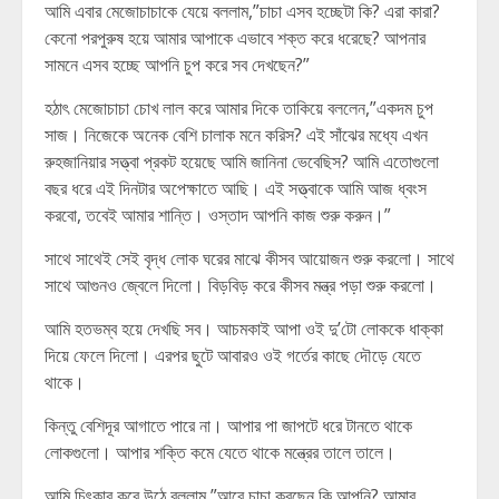
আমি এবার মেজোচাচাকে যেয়ে বললাম,”চাচা এসব হচ্ছেটা কি? এরা কারা?
কেনো পরপুরুষ হয়ে আমার আপাকে এভাবে শক্ত করে ধরেছে? আপনার
সামনে এসব হচ্ছে আপনি চুপ করে সব দেখছেন?”
হঠাৎ মেজোচাচা চোখ লাল করে আমার দিকে তাকিয়ে বললেন,”একদম চুপ
সাজ। নিজেকে অনেক বেশি চালাক মনে করিস? এই সাঁঝের মধ্যে এখন
রুহজানিয়ার সত্ত্বা প্রকট হয়েছে আমি জানিনা ভেবেছিস? আমি এতোগুলো
বছর ধরে এই দিনটার অপেক্ষাতে আছি। এই সত্ত্বাকে আমি আজ ধ্বংস
করবো, তবেই আমার শান্তি। ওস্তাদ আপনি কাজ শুরু করুন।”
সাথে সাথেই সেই বৃদ্ধ লোক ঘরের মাঝে কীসব আয়োজন শুরু করলো। সাথে
সাথে আগুনও জ্বেলে দিলো। বিড়বিড় করে কীসব মন্ত্র পড়া শুরু করলো।
আমি হতভম্ব হয়ে দেখছি সব। আচমকাই আপা ওই দু’টো লোককে ধাক্কা
দিয়ে ফেলে দিলো। এরপর ছুটে আবারও ওই গর্তের কাছে দৌড়ে যেতে
থাকে।
কিন্তু বেশিদূর আগাতে পারে না। আপার পা জাপটে ধরে টানতে থাকে
লোকগুলো। আপার শক্তি কমে যেতে থাকে মন্ত্রের তালে তালে।
আমি চিৎকার করে উঠে বললাম,”আরে চাচা করছেন কি আপনি? আমার