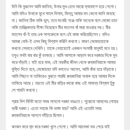
উনি কি বুঝলেন আমি জানিনা, উনার মুখ-চোখ আরো ফ্যাকাশে হয়ে গেলো।
আমি যদিও উনাকে মুখে সাহস দিলাম, কিন্তু আমার মন কেনো জানি মানছে
না। জানিনা ঠিক নাকি ভুল, তবে শুনেছি গঞ্জে নাকি অনেকে বলে মেজো চাচা
নাকি তান্ত্রিকতায় দীক্ষা নিয়েছেন মীর মতলেব খাঁ মারা যাওয়ার পর। মীর
মতলেব খাঁ-ই তার এক সাগরেদকে বলে এই কাজ করিয়েছিলেন। যদিও
আমরা কেউ-ই এসব কিছু বিশ্বাস করিনি কখনো। কারণ মেজোচাচাকে
কখনো সেভাবে দেখিনি। তাকে নেহায়েতই একজন সংসারী মানুষই মনে হয়।
তবুও মনটা বার বার কুঁ ডাকছে। আমি আপাকে আড়াল করে দরজার দিকে মুখ
করে দাঁড়াই। যাই হয়ে যাক, এই নারকীয় জীবন থেকে রুহজানিয়াকে আমার
মুক্তি দিতে হবে, মেজোচাচা যদি বলতেও আসেন, আমি বাঁধা হয়ে দাঁড়াবো।
আমি পিছনে না তাকিয়েও বুঝতে পারছি রুহজানিয়া অবাক হয়ে আমার দিকে
তাকিয়ে আছে। হয়তো এই মীর বাড়ির কারো কাছ এই সামান্য বিশ্বাস টুকু
সে পায়নি কখনো।
প্রায় বিশ মিনিট মতো সময় লাগলো দরজা ভাঙতে। পুরোনো আমলের লোহার
ভারী দরজা। এতো সহজে কি ভাঙ্গা যায়? আমি এই এতোটা সময়
রুহজানিয়াকে আগলে দাঁড়িয়ে ছিলাম।
ঝনঝন করে শব্দ করে দরজা খুলে গেলো। আমি আচমকা ভয় পেয়ে যাই