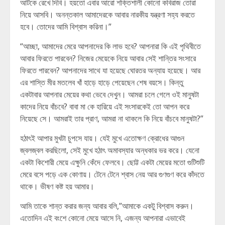
আটকে রেখে দিবি। হয়তো এবার আরো শক্তিশালী কোনো কবিরাজ তোরা
নিয়ে আসবি। অনন্তকাল আমাদেরকে আবার নারকীয় যন্ত্রণা সহ্য করতে
হবে। তোদের আমি বিশ্বাস করিনা।”
“আচ্ছা, আমাদের মেরে আপনাদের কি লাভ হবে? আপনারা কি এই পৃথিবীতে
আবার ফিরতে পারবেন? নিজের মেয়েকে নিয়ে আবার সেই শান্তির সংসারে
ফিরতে পারবেন? আপনাদের সাথে যা হয়েছে ঘোরতর অন্যায় হয়েছে। আর
এর শাস্তি মীর মতলেব খাঁ হাড়ে হাড়ে পেয়েছেন শেষ বয়সে। কিন্তু
একটাবার আপনার মেয়ের কথা ভেবে দেখুন। আমরা চলে গেলে ওই মানুষটা
কাদের নিয়ে বাঁচবে? বাবা মা কে হারিয়ে এই সংসারকেই তো আপন করে
নিয়েছে সে। আমরাই তার প্রাণ, আমরা না থাকলে কি নিয়ে বাঁচবে মানুষটা?”
হঠাৎই আপার মুখটা চুপসে যায়। যেই মুখে এতোক্ষণ ক্রোধের আগুন
জ্বলজ্বল করছিলো, সেই মুখে হঠাৎ অমাবস্যার অন্ধকার ভর করে। যেনো
একটা কিশোরী মেয়ে এক্ষুনি কেঁদে ফেলবে। ছোট্ট একটা মেয়ের মতো গুটিশুটি
মেরে বসে পড়ে এক কোণায়। টেনে টেনে শ্বাস নেয় আর গুণগুণ করে কাঁদতে
থাকে। ভীষণ কষ্ট হয় আমার।
আমি তাকে শান্ত করার জন্য আবার বলি,”আমাকে একটু বিশ্বাস করুন।
এতোদিন এই বংশে কোনো মেয়ে আসে নি, এজন্য আপনারা এভাবেই