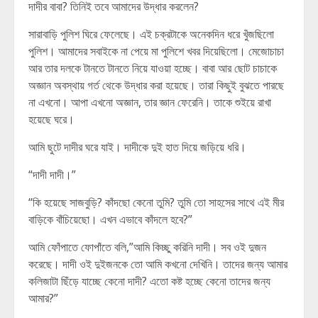
দাদীর বাবা? তিনিই তবে আমাদের উদ্ধার করলেন?
সারাবাড়ি পুলিশ ঘিরে ফেলেছে। এই চক্রটাকে অনেকদিন ধরে খুঁজছিলো
পুলিশ। আমাদের সবাইকে না পেয়ে মা পুলিশে খবর দিয়েছিলো। মেজোচাচা
আর তার দলকে টানতে টানতে নিয়ে যাওয়া হচ্ছে। বাবা আর ছোট চাচাকে
অজ্ঞান অবস্থায় গর্ত থেকে উদ্ধার করা হয়েছে। তারা কিছুই বুঝতে পারছে
না এখনো। আপা এখনো অজ্ঞান, তার জ্ঞান ফেরেনি। তাকে শুইয়ে রাখা
হয়েছে ঘরে।
আমি ছুটে দাদীর ঘরে যাই। দাদীকে দুই হাত দিয়ে জড়িয়ে ধরি।
“দাদী দাদী।”
“কি হয়েছে সাজবুড়ি? কাঁদছো কেনো তুমি? তুমি তো সাহসের সাথে এই মীর
বাড়িকে বাঁচিয়েছো। এখন এভাবে কাঁদলে হবে?”
আমি ফোঁপাতে ফোপাঁতে বলি,”আমি কিচ্ছু করিনি দাদী। সব ওই দুজন
করেছে। দাদী ওই দুইজনকে তো আমি কখনো দেখিনি। তাদের জন্য আমার
কলিজাটা ছিঁড়ে যাচ্ছে কেনো দাদী? এতো কষ্ট হচ্ছে কেনো তাদের জন্য
আমার?”