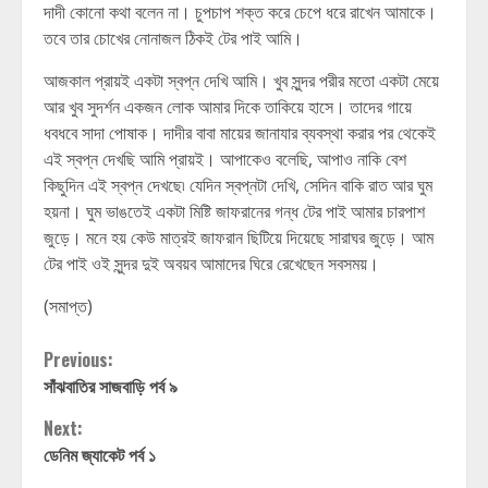
দাদী কোনো কথা বলেন না। চুপচাপ শক্ত করে চেপে ধরে রাখেন আমাকে।
তবে তার চোখের নোনাজল ঠিকই টের পাই আমি।
আজকাল প্রায়ই একটা স্বপ্ন দেখি আমি। খুব সুন্দর পরীর মতো একটা মেয়ে
আর খুব সুদর্শন একজন লোক আমার দিকে তাকিয়ে হাসে। তাদের গায়ে
ধবধবে সাদা পোষাক। দাদীর বাবা মায়ের জানাযার ব্যবস্থা করার পর থেকেই
এই স্বপ্ন দেখছি আমি প্রায়ই। আপাকেও বলেছি, আপাও নাকি বেশ
কিছুদিন এই স্বপ্ন দেখছে৷ যেদিন স্বপ্নটা দেখি, সেদিন বাকি রাত আর ঘুম
হয়না। ঘুম ভাঙতেই একটা মিষ্টি জাফরানের গন্ধ টের পাই আমার চারপাশ
জুড়ে। মনে হয় কেউ মাত্রই জাফরান ছিটিয়ে দিয়েছে সারাঘর জুড়ে। আম
টের পাই ওই সুন্দর দুই অবয়ব আমাদের ঘিরে রেখেছেন সবসময়।
(সমাপ্ত)
Continue
Previous:
সাঁঝবাতির সাজবাড়ি পর্ব ৯
Reading
Next:
ডেনিম জ্যাকেট পর্ব ১