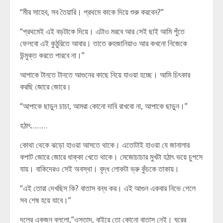
“মীর সাহেব, সব তৈয়ারি। প্রথমে কাকে দিয়ে শুরু করবেন?”
“প্রথমেই এই বড়টাকে দিয়ে। এটাও মরবে আর সেই ছাই আমি পুঁতে
ফেলবো এই কুঠুরিতে আবার। তাতে রুহজানিয়াও আর কখনো নিজেকে
উন্মুক্ত করতে পারবে না।”
আপাকে টানতে টানতে আগুনের কাছে নিয়ে যাওয়া হচ্ছে। আমি চিৎকার
করছি জোরে জোরে।
“আপাকে ছাড়ুন চাচা, আমরা কোনো দাবি রাখবো না, আপাকে ছাড়ুন।”
হঠাৎ………
কোথা থেকে ঝড়ো হাওয়া আসতে থাকে। এতোটাই হাওয়া যে জানালার
কপাট জোরে জোরে ধাক্কা খেতে থাকে। মেজোচাচার মুখটা হঠাৎ ভয়ে চুপসে
যায়। বাকিদেরও সেই অবস্থা। বৃদ্ধ লোকটা ভ্রু কুঁচকে তাকায়।
“এই তোরা দেখছিস কি? বাতাস বন্ধ কর। এই আগুন একবার নিভে গেলে
সব শেষ হয়ে যাবে।”
দলের একজন বললো,”ওস্তাদ, বাইরে তো কোনো বাতাস নেই। ঘরের