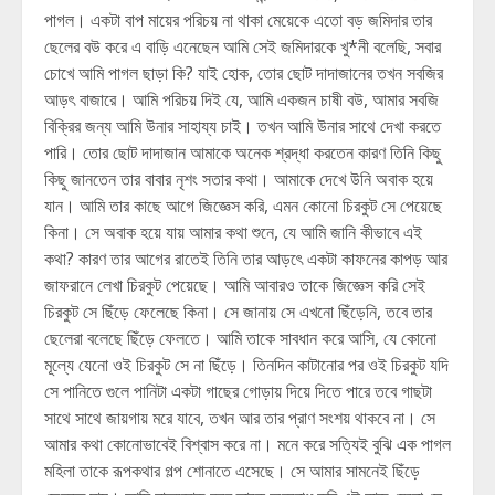
পাগল। একটা বাপ মায়ের পরিচয় না থাকা মেয়েকে এতো বড় জমিদার তার
ছেলের বউ করে এ বাড়ি এনেছেন আমি সেই জমিদারকে খু*নী বলেছি, সবার
চোখে আমি পাগল ছাড়া কি? যাই হোক, তোর ছোট দাদাজানের তখন সবজির
আড়ৎ বাজারে। আমি পরিচয় দিই যে, আমি একজন চাষী বউ, আমার সবজি
বিক্রির জন্য আমি উনার সাহায্য চাই। তখন আমি উনার সাথে দেখা করতে
পারি। তোর ছোট দাদাজান আমাকে অনেক শ্রদ্ধা করতেন কারণ তিনি কিছু
কিছু জানতেন তার বাবার নৃশং সতার কথা। আমাকে দেখে উনি অবাক হয়ে
যান। আমি তার কাছে আগে জিজ্ঞেস করি, এমন কোনো চিরকুট সে পেয়েছে
কিনা। সে অবাক হয়ে যায় আমার কথা শুনে, যে আমি জানি কীভাবে এই
কথা? কারণ তার আগের রাতেই তিনি তার আড়ৎে একটা কাফনের কাপড় আর
জাফরানে লেখা চিরকুট পেয়েছে। আমি আবারও তাকে জিজ্ঞেস করি সেই
চিরকুট সে ছিঁড়ে ফেলেছে কিনা। সে জানায় সে এখনো ছিঁড়েনি, তবে তার
ছেলেরা বলেছে ছিঁড়ে ফেলতে। আমি তাকে সাবধান করে আসি, যে কোনো
মূল্যে যেনো ওই চিরকুট সে না ছিঁড়ে। তিনদিন কাটানোর পর ওই চিরকুট যদি
সে পানিতে গুলে পানিটা একটা গাছের গোড়ায় দিয়ে দিতে পারে তবে গাছটা
সাথে সাথে জায়গায় মরে যাবে, তখন আর তার প্রাণ সংশয় থাকবে না। সে
আমার কথা কোনোভাবেই বিশ্বাস করে না। মনে করে সত্যিই বুঝি এক পাগল
মহিলা তাকে রূপকথার গল্প শোনাতে এসেছে। সে আমার সামনেই ছিঁড়ে