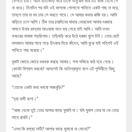
ফেলতে চায়। আমি হাতজোড় করে তাকে অনুরোধ করি এই কাজ যেনো সে
না করে। তিনদিন পর যদি ওই কাগজে গোলানো পানিতে একটা গাছ না মরে,
তাহলে তার যা মন চায় সে করতে পারে। সে আমার কথায় রাজি হয়। আমি
বাড়িতে চলে আসি। ঠিক তার চারদিনের মাথায় ভোরবেলা আমার দরজার
সামনে উনার কান্নার আওয়াজ শুনে ভয় পেয়ে যাই আমি। আমি তখন
ফজরের নামাজ পড়ছিলাম। তড়িঘড়ি করে উঠে দরজা খুলে দিই। তোর ছোট
দাদাজান আমার পায়ে পড়ে চিৎকার দিয়ে কাঁদেন, আমি বুঝে যাই সত্যিই ওই
পানিতে গাছ মরেছে।”
বুকটা জোরে জোরে ধকধক করছে আমার। গলা শুকিয়ে কাঠ হয়ে গেছে।
কোনটা বিশ্বাস করবো? আসলেই কি অতিপ্রাকৃত বলে এই পৃথিবীতে কিছু
আছে?
“তোকে একটা কথা বলবো সাজবুড়ি?”
“হ্যা দাদী বলো।”
“আজ থেকে তুই তোর আপার কাছে ঘুমাবি না। যদি ঘুমাস তোর মা কে তোর
সাথে রাখবি।”
“এসব কি বলছো দাদী? আপার কাছে ঘুমাবো না কেনো?”