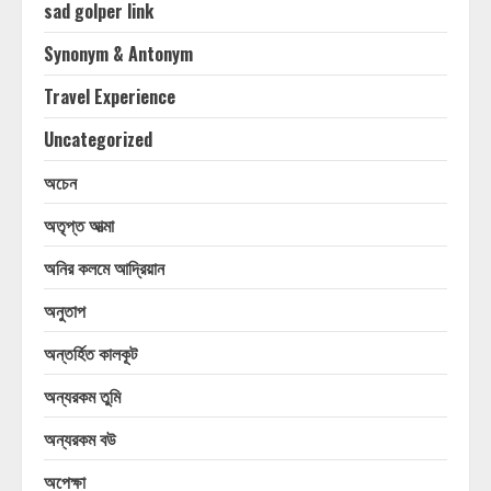
sad golper link
Synonym & Antonym
Travel Experience
Uncategorized
অচেন
অতৃপ্ত আত্মা
অনির কলমে আদ্রিয়ান
অনুতাপ
অন্তর্হিত কালকূট
অন্যরকম তুমি
অন্যরকম বউ
অপেক্ষা