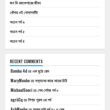
জন ডি রকফেলারের জীবন
খোঁপার ওই গোলাপকাঁটা
অচেন পর্ব ৬
অচেন পর্ব ৫
অচেন পর্ব ৪
RECENT COMMENTS
Bambu 4d
on
এক মুঠো রোদ
MaryMoobe
on
সন্তানের কাছে মায়ের চিঠি
MichaelSnori
on
শেষ পেইজ পর্ব ৮
egriiCq
on
পিশাচ পুরুষ ৩য় পর্ব
AshMoobe
on
আমার তুমি পর্ব ৪২ ও শেষ