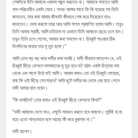
শেষদিকে উনি আমাকে একদম পছন্দ করতেন না। আমাকে বলতেন আমি
নাম-পরিচয়হীন একটা মেয়ে। অথচ আমার সাথে কি কি হয়েছে সব তিনি
জানতেন, তার বাবা আমার জীবনটা কীভাবে শেষ করে দিয়েছেন তাও
জানতেন। দোষ করলো তারা আর আমি পাগল প্রমাণিত হলাম আমি। তবুও
তিনি আমার স্বামী, আমি চাইতাম না এভাবে তিনি আমাকে ছেড়ে চলে যান।
তবুও তিনি চলে গেলেন, আমার কথা শুনলেন না। চিরকুট পাওয়ার ঠিক
তিনদিনের মাথায় তার মৃ ত্যু হলো।”
আমি চোখ বড় বড় করে দাদীর কথা শুনছি। দাদী কীভাবে জানলেন যে, ওই
চিরকুট ছিঁড়ে ফেললে দাদাজানের মৃ ত্যু হবে না? হঠাৎ একটা চিন্তায় বসা
থেকে এক লাফে উঠে যাই আমি। আমার বাবাও তো ওই চিরকুট পেয়েছে,
বাবা কি ওটা ছিঁড়ে ফেলেছেন? আমি ছুটে দাদীর ঘর থেকে বের হতে গেলে
দাদী আমার হাত ধরেন।
“কি ভাবছিস? তোর বাবাও ওই চিরকুট ছিঁড়ে ফেললো কিনা?”
“দাদী আমাকে যেতে দাও, এক্ষুনি সাবধান করতে হবে বাবাকে। তুমিই বা মা
হয়ে এতো শান্তভাবে বসে আছো কী করে বুঝলাম না।”
দাদী হাসেন।