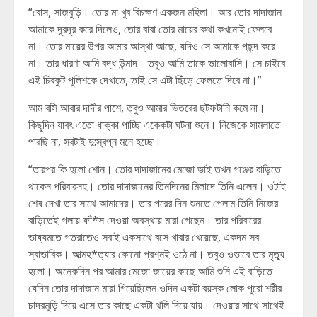
“বোস, সাজবুড়ি। তোর মা খুব বিচক্ষণ একজন মহিলা। আর তোর দাদাজান
আমাকে দূরদূর করে দিলেও, তোর বাবা তোর মায়ের কথা কখনোই ফেলবে
না। তোর মায়ের উপর আমার আস্থা আছে, যদিও সে আমাকে পছন্দ করে
না। তার ধারণা আমি বদ্ধ উন্মাদ। তবুও আমি তাকে ভালোবাসি। সে চাইবে
এই চিরকুট পুলিশকে দেখাতে, তাই সে এটা ছিঁড়ে ফেলতে দিবে না।”
আম বসি আবার দাদীর পাশে, তবুও আমার ভিতরের ছটফটানি কমে না।
কিছুদিন যাবৎ এতো ধাক্কা পাচ্ছি একেকটা ঘটনা শুনে। নিজেকে সামলাতে
পারছি না, সবটাই দু:স্বপ্ন মনে হচ্ছে।
“তারপর কি হলো শোন। তোর দাদাজানের মেজো ভাই তখন গঞ্জের বাড়িতে
থাকেন পরিবারসহ। তোর দাদাজানের তিনদিনের মিলাদে তিনি এলেন। ওটাই
শেষ দেখা তার সাথে আমাদের। তার পরের দিন শুনতে পেলাম তিনি নিজের
বাড়িতেই গলায় ফাঁ*স দেওয়া অবস্থায় মারা গেছেন। তার পরিবারের
ভাষ্যমতে গতরাতেও সবাই একসাথে বসে খাবার খেয়েছে, একদম সব
স্বাভাবিক। আত্মহ*ত্যার কোনো প্রশ্নই ওঠে না। তবুও ওভাবে তার মৃত্যু
হলো। অনেকদিন পর আমার মেজো জায়ের কাছে আমি শুনি এই বাড়িতে
যেদিন তোর দাদাজান মারা গিয়েছিলেন ওদিন একটা বয়স্ক লোক পুরো শরীর
চাদরমুড়ি দিয়ে এসে তার কাছে একটা থলি দিয়ে যায়। দেওয়ার সাথে সাথেই