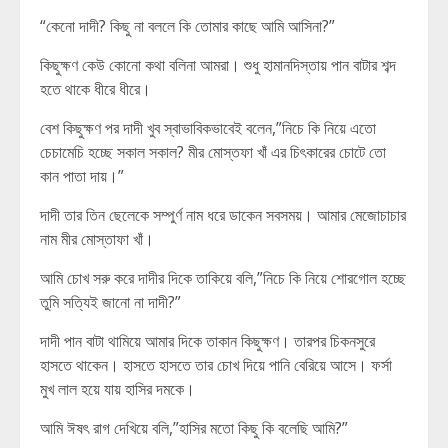
“কেনো দাদী? কিছু না বললে কি তোমার কাছে আমি আসিনা?”
কিছুক্ষণ কেউ কোনো কথা বলিনা আমরা। শুধু হামানদিস্তায় পান বাটার শব্দ
হতে থাকে ধীরে ধীরে।
বেশ কিছুক্ষণ পর দাদী খুব স্বাভাবিকভাবেই বলেন,”নিচে কি নিয়ে এতো
চেচামেচি হচ্ছে সকাল সকাল? মীর মোস্তফা খাঁ এর চিৎকারের চোটে তো
কান পাতা দায়।”
দাদী তার তিন ছেলেকে সম্পুর্ণ নাম ধরে ডাকেন সবসময়। আমার মেজোচাচার
নাম মীর মোস্তাফা খাঁ।
আমি চোখ সরু করে দাদীর দিকে তাকিয়ে বলি,”নিচে কি নিয়ে শোরগোল হচ্ছে
তুমি সত্যিই জানো না দাদী?”
দাদী পান বাটা থামিয়ে আমার দিকে তাকান কিছুক্ষণ। তারপর চিকনসুরে
হাসতে থাকেন। হাসতে হাসতে তার চোখ দিয়ে পানি বেরিয়ে আসে। ফর্সা
মুখ লাল হয়ে যায় হাসির দমকে।
আমি ঈষৎ রাগ দেখিয়ে বলি,”হাসির মতো কিছু কি বলেছি আমি?”