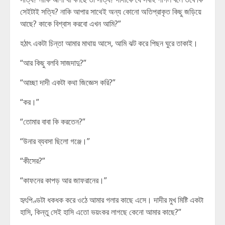
সেইটাই সত্যি? নাকি আপার সাথেই অন্য কোনো অতিপ্রাকৃত কিছু জড়িয়ে
আছে? কাকে বিশ্বাস করবো এখন আমি?”
হঠাৎ একটা চিন্তা আমার মাথায় আসে, আমি ঝট করে পিছন ঘুরে তাকাই।
“আর কিছু বলবি সাজদাদু?”
“আচ্ছা দাদী একটা কথা জিজ্ঞেস করি?”
“কর।”
“তোমার বাবা কি করতেন?”
“উনার ব্যবসা ছিলো গঞ্জে।”
“কীসের?”
“কাফনের কাপড় আর জাফরানের।”
হৃৎপিণ্ডটা ধকধক করে ওঠে আমার গলার কাছে এসে। দাদীর মুখ মিষ্টি একটা
হাসি, কিন্তু সেই হাসি এতো ভয়ংকর লাগছে কেনো আমার কাছে?”