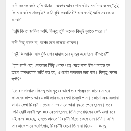
দাদী অনেক কষ্টে হাসি থামান। এরপর আবার পান বাটায় মন দিয়ে বলেন,”তুই
কি মনে করিস সাজবুড়ি? আমি বুঝি জ্যোতিষী? ঘরে বসেই আমি সব জেনে
যাবো?”
“তুমি কি তা জানিনা আমি, কিন্তু তুমি অনেক কিছুই বুঝতে পারো।”
দাদী কিছু বলেন না, আপন মনে হাসতে থাকেন।
“তুই কি জানিস সাজবুড়ি তোর দাদাজানের মৃ ত্যু হয়েছিলো কীভাবে?”
“হ্যা জানি তো, দোতলার সিঁড়ি থেকে পড়ে যেয়ে দাদা ভীষণ আহত হন।
তাকে হাসপাতালে ভর্তি করা হয়, ওখানেই দাদাজান মারা যান। কিন্তু কেনো
দাদী?”
“তোর দাদাজানও কিন্তু তার মৃত্যুর আগে তার গঞ্জের দোকানের সামনে
কাফনের কাপড় আর একটা জাফরানে লেখা চিরকুট পান। কোনো এক অজানা
ভাষায় লেখা চিরকুট। তোর দাদাজান সে ভাষা বুঝতে পেরেছিলেন। তবে
তিনি ছোট্ট একটা ভুল করে ফেলেছিলেন, তিনি ভেবেছিলেন কেউ মজা করে
এই কাজ করেছে, হাসতে হাসতে চিরকুটটা ছিঁড়ে ফেলে দেন তিনি। আমি
তার হাতে পায়ে ধরেছিলাম, চিরকুটটা যেনো তিনি না ছিঁড়েন। কিন্তু