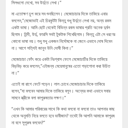
সিলগুলো দেখো, সব উর্দুতে লেখা।”
মা এতোক্ষণ চুপ করে সব শুনছিলেন। মেজোচাচার দিকে তাকিয়ে এবার
বললেন,”মেজোভাই এই চিরকুটটা কিন্তু শুধু উর্দুতে লেখা নয়, অন্য রকম
একটা ভাষা। আমি ছোট থেকেই বিভিন্ন রকম ভাষার প্রতি অনেক দুর্বল
ছিলাম। হিন্দী, উর্দু, ফারসি সবই টুকটাক শিখেছিলাম। কিন্তু এটা সে ধরণের
কোনো ভাষা নয়। শুধু শুধু একজন নির্দোষকে না জেনে এভাবে দোষ দিবেন
না। আগে সত্যিই জানুন উনি দোষী কিনা।”
মেজোচাচা ফোঁৎ করে একটা নিঃশ্বাস ফেলে মেজোচাচীর দিকে তাকিয়ে
বিড়বিড় করে বললেন,”এইজন্য মেয়েমানুষের এতো পড়াশোনা করা উচিত
না।”
এতেই মা রাগে ফেটে পড়েন। লাল চোখে মেজোচাচার দিকে তাকিয়ে
বলেন,”যা বলবেন আমার দিকে তাকিয়ে বলুন। অন্যের কথা এভাবে সবার
সামনে স্ত্রীকে বলা কাপুরুষতার লক্ষণ।”
“এখন কি আমার পরিবারের সাথে কি কথা বলবো না বলবো তাও আপনার কাছ
থেকে অনুমতি নিয়ে বলতে হবে ভাবীজান? তবেই কি আপনি আমাকে কাপুরষ
না বলে সুপুরুষ বলবেন?”