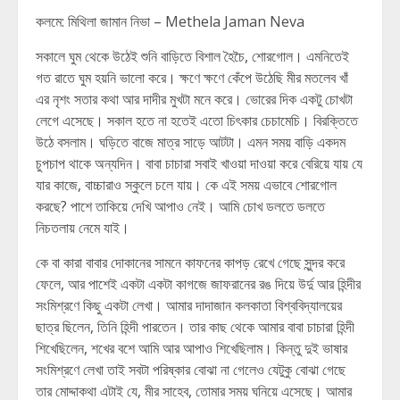
কলমে: মিথিলা জামান নিভা – Methela Jaman Neva
সকালে ঘুম থেকে উঠেই শুনি বাড়িতে বিশাল হৈচৈ, শোরগোল। এমনিতেই
গত রাতে ঘুম হয়নি ভালো করে। ক্ষণে ক্ষণে কেঁপে উঠেছি মীর মতলেব খাঁ
এর নৃশং সতার কথা আর দাদীর মুখটা মনে করে। ভোরের দিক একটু চোখটা
লেগে এসেছে। সকাল হতে না হতেই এতো চিৎকার চেচামেচি। বিরক্তিতে
উঠে বসলাম। ঘড়িতে বাজে মাত্র সাড়ে আটটা। এমন সময় বাড়ি একদম
চুপচাপ থাকে অন্যদিন। বাবা চাচারা সবাই খাওয়া দাওয়া করে বেরিয়ে যায় যে
যার কাজে, বাচ্চারাও স্কুলে চলে যায়। কে এই সময় এভাবে শোরগোল
করছে? পাশে তাকিয়ে দেখি আপাও নেই। আমি চোখ ডলতে ডলতে
নিচতলায় নেমে যাই।
কে বা কারা বাবার দোকানের সামনে কাফনের কাপড় রেখে গেছে সুন্দর করে
ফেলে, আর পাশেই একটা একটা কাগজে জাফরানের রঙ দিয়ে উর্দু আর হিন্দীর
সংমিশ্রণে কিছু একটা লেখা। আমার দাদাজান কলকাতা বিশ্ববিদ্যালয়ের
ছাত্র ছিলেন, তিনি হিন্দী পারতেন। তার কাছ থেকে আমার বাবা চাচারা হিন্দী
শিখেছিলেন, শখের বশে আমি আর আপাও শিখেছিলাম। কিন্তু দুই ভাষার
সংমিশ্রণে লেখা তাই সবটা পরিষ্কার বোঝা না গেলেও যেটুকু বোঝা গেছে
তার মোদ্দাকথা এটাই যে, মীর সাহেব, তোমার সময় ঘনিয়ে এসেছে। আমার