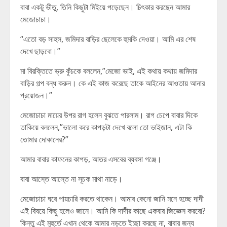
বাবা একটু ভীতু, তিনি কিছুটা মিইয়ে পড়েছেন। চিৎকার করছেন আমার
মেজোচাচা।
“এতো বড় সাহস, জমিদার বাড়ির ছেলেকে হুমকি দেওয়া। আমি এর শেষ
দেখে ছাড়বো।”
মা বিরক্তিতে ভ্রু কুঁচকে বললেন,”মেজো ভাই, এই কথায় কথায় জমিদার
বাড়ির গল্প বন্ধ করুন। কে এই কাজ করেছে তাকে আইনের আওতায় আনার
প্রয়োজন।”
মেজোচাচা মায়ের উপর রাগ হলেন বুঝতে পারলাম। রাগ চেপে বাবার দিকে
তাকিয়ে বললেন,”ভালো করে কাপড়টা দেখে বলো তো ভাইজান, এটা কি
তোমার দোকানের?”
আমার বাবার কাফনের কাপড়, আতর এসবের ব্যবসা গঞ্জে।
বাবা আস্তে আস্তে না সূচক মাথা নাড়ে।
মেজোচাচা ঘরে পায়চারি করতে থাকেন। আমার কেনো জানি মনে হচ্ছে দাদী
এই বিষয়ে কিছু হলেও জানে। আমি কি দাদীর কাছে একবার জিজ্ঞেস করবো?
কিন্তু এই মুহুর্তে এখান থেকে আমার নড়তে ইচ্ছা করছে না, বাবার জন্য