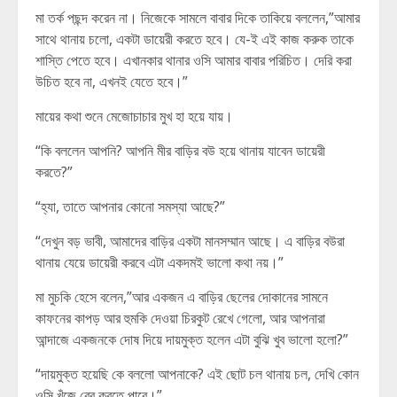
মা তর্ক পছন্দ করেন না। নিজেকে সামলে বাবার দিকে তাকিয়ে বললেন,”আমার
সাথে থানায় চলো, একটা ডায়েরী করতে হবে। যে-ই এই কাজ করুক তাকে
শাস্তি পেতে হবে। এখানকার থানার ওসি আমার বাবার পরিচিত। দেরি করা
উচিত হবে না, এখনই যেতে হবে।”
মায়ের কথা শুনে মেজোচাচার মুখ হা হয়ে যায়।
“কি বললেন আপনি? আপনি মীর বাড়ির বউ হয়ে থানায় যাবেন ডায়েরী
করতে?”
“হ্যা, তাতে আপনার কোনো সমস্যা আছে?”
“দেখুন বড় ভাবী, আমাদের বাড়ির একটা মানসম্মান আছে। এ বাড়ির বউরা
থানায় যেয়ে ডায়েরী করবে এটা একদমই ভালো কথা নয়।”
মা মুচকি হেসে বলেন,”আর একজন এ বাড়ির ছেলের দোকানের সামনে
কাফনের কাপড় আর হুমকি দেওয়া চিরকুট রেখে গেলো, আর আপনারা
আন্দাজে একজনকে দোষ দিয়ে দায়মুক্ত হলেন এটা বুঝি খুব ভালো হলো?”
“দায়মুক্ত হয়েছি কে বললো আপনাকে? এই ছোট চল থানায় চল, দেখি কোন
ওসি খুঁজে বের করতে পারে।”