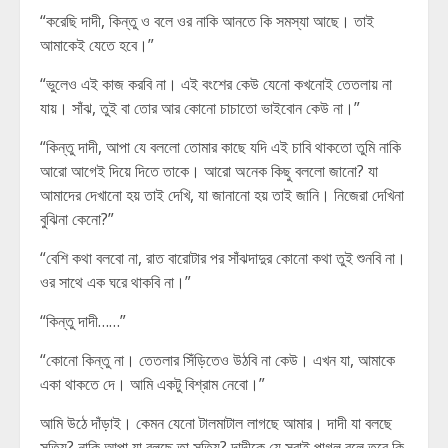
“করেছি দাদী, কিন্তু ও বলে ওর নাকি আনতে কি সমস্যা আছে। তাই
আমাকেই যেতে হবে।”
“ভুলেও এই কাজ করবি না। এই বংশের কেউ যেনো কখনোই তেতলায় না
যায়। সাঁঝ, তুই বা তোর আর কোনো চাচাতো ভাইবোন কেউ না।”
“কিন্তু দাদী, আপা যে বললো তোমার কাছে যদি এই চাবি থাকতো তুমি নাকি
আরো আগেই দিয়ে দিতে তাকে। আরো অনেক কিছু বললো জানো? যা
আমাদের দেখানো হয় তাই দেখি, যা জানানো হয় তাই জানি। নিজেরা দেখিনা
বুঝিনা কেনো?”
“বেশি কথা বলবো না, রাত বারোটার পর সাঁঝদাদুর কোনো কথা তুই শুনবি না।
ওর সাথে এক ঘরে থাকবি না।”
“কিন্তু দাদী……”
“কোনো কিন্তু না। তেতলার সিঁড়িতেও উঠবি না কেউ। এখন যা, আমাকে
একা থাকতে দে। আমি একটু বিশ্রাম নেবো।”
আমি উঠে দাঁড়াই। কেমন যেনো টালমাটাল লাগছে আমার। দাদী যা বলছে
সত্যি? নাকি আপা যা বলছে তা সত্যি? দাদীকে যে সবাই পাগল বলে তবে কি