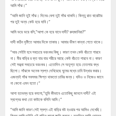
আমি সাঁঝ।”
“আমি জানি তুই সাঁঝ। দিনের বেলা তুই সাঁঝ থাকবি। কিন্তু রাত বারোটার
পর তুই অন্য কেউ হয়ে যাবি।”
আমি ভয়ে ভয়ে বলি,”আপা কে হয়ে যাবে দাদী? রুহজানিয়া?”
দাদী কঠিন দৃষ্টিতে আমার দিকে তাকায়। আমার ভীষণ কান্না পেতে থাকে।
“আর সেইটা হবে সবচেয়ে ভয়ংকর কিছু। কারণ তখন কেউ বাঁচতে পারবে
না। মীর বাড়ির র ক্ত যার যার শরীরে আছে কেউ বাঁচতে পারবে না। কারণ
সেই সত্ত্বা সবচেয়ে ভয়ংকর। এতোদিন সে অতৃপ্ত হয়ে তেতলায় বদ্ধ
ছিলো। সাঁঝকে অনেক স্বপ্ন দেখিয়েছে ঘুমের মধ্যে চাবি উদ্ধার করার।
এজন্যই সাঁঝ সবসময় ক্ষিপ্ত থাকতো চাবির জন্য। যদিও ও নিজেও জানে
না কেনো এমন হতো।”
আপা হতভম্ব হয়ে বললো,”তুমি কীভাবে এতোকিছু জানলে দাদী? এই
স্বপ্নের কথা তো কাউকে বলিনি আমি।”
“আমি জানি কারণ সেই স্বপ্ন এই বাড়ির বউ হওয়ার পর আমিও দেখেছি।
কিন্তু আমি চাইনি এই বাড়ির কারো ক্ষতি কর‍তে। ততদিনে আমি তোদের