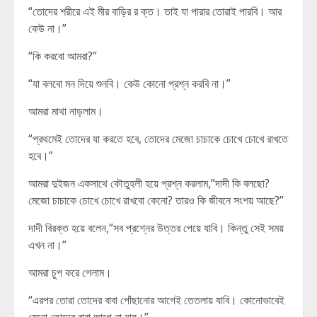
“তোদের শরীরে এই মীর বাড়ির র ক্ত। তাই যা পারার তোরাই পারবি। আর
কেউ না।”
“কি করবো আমরা?”
“যা বলবো মন দিয়ে শুনবি। কেউ কোনো প্রশ্ন করবি না।”
আমরা মাথা নাড়লাম।
“প্রথমেই তোদের যা করতে হবে, তোদের মেজো চাচাকে চোখে চোখে রাখতে
হবে।”
আমরা দুইজন একসাথে কৌতুহলী হয়ে প্রশ্ন করলাম,”দাদী কি বলছো?
মেজো চাচাকে চোখে চোখে রাখবো কেনো? তারও কি জীবনে সংশয় আছে?”
দাদী বিরক্ত হয়ে বলেন,”সব প্রশ্নের উত্তর পেয়ে যাবি। কিন্তু সেই সময়
এখন না।”
আমরা চুপ করে গেলাম।
“এরপর তোরা তোদের বাবা পোঁছানোর আগেই তেতলায় যাবি। কোনোভাবেই