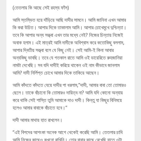
(তেতলায় কি আছে সেই রহস্য ফাঁস)
আমি স্তম্ভিত হয়ে দাঁড়িয়ে আছি দাদীর সামনে। আমি জানিনা এখন আমার
কি করা উচিত। আপার দিকে তাকালাম আমি। আপার চোখেমুখে দুশ্চিন্তা।
তবে কি আপার অন্য সত্ত্বা এখন তার মধ্যে নেই? নিজের চিন্তায় নিজেই
অবাক হলাম। এই মাত্রই আমি দাদীকে অবিশ্বাস করে কতোকিছু বললাম,
আপার দ্বিতীয় সত্ত্বা বলে যে কিছু নেই। সেই আমি-ই কিনা আবার
অন্যকিছু ভাবছি। তবে যে গতকাল রাতে আমি ওই ডায়েরিতে রুহজানিয়া
নামটা দেখেছি। সব যদি দাদীই করিয়ে থাকেন ওই নাম কীভাবে জানলাম
আমি? দাদী নির্লিপ্ত চোখে আমার দিকে তাকিয়ে আছেন।
আমি কাঁদতে কাঁদতে যেয়ে দাদীর পা ধরলাম,”দাদী, আমার বাবা তো তোমারও
ছেলে। তাকে বাঁচানো কি তোমারও দায়িত্ব না? আমি যদি কোনো অন্যায়
করে থাকি সেই শাস্তি তুমি আমাকে দাও দাদী। কিন্তু যা কিছুর বিনিময়ে
হলেও আমার বাবাকে বাঁচাতে হবে।”
দাদী আমার মাথায় হাত রাখলেন।
“এই বিপদের আশংকা অনেক আগে থেকেই করেছি আমি। তেতলার চাবি
আমি নিজের কাছেও কখনো রাখিনি। তোর বাবার কাছে রেখেছি যাতে ওটা