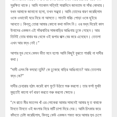
সুরক্ষিত থাকে। আমি গতকাল সত্যিই সারাদিনে জানতাম না সাঁঝ কোথায়।
যখন আমাকে জানানো হলো, তখন সন্ধ্যা। আমি তোদের বারণ করেছিলাম
ওকে ওভাবেই ঘরে নিয়ে না আসতে। সাতটা মরিচ পোড়া ওকে ছুইয়ে
আনতে। কিন্তু তোরা আমার কোনো কথা শুনিস নি। ওর মধ্য দিয়েই কাল
উনাদের একজন এই সাঁঝবাতির সাজবাড়ির আঙিনায় ঢুকে গেছেন। আর
তিনিই তোর বাবার ঘর থেকে ওই রূপার বাক্স বের করে এনেছেন। তেতলা
এখন আর বদ্ধ নেই।”
আপার মুখ দেখে কেমন ভীত মনে হলো৷ আমি কিছুই বুঝতে পারছি না দাদীর
কথা।
“দাদী এসব কি বলছো তুমি? কে ঢুকেছে বাড়ির আঙিনাতে? আর তেতলায়
বদ্ধ কে?”
দাদীর চেহারায় হঠাৎ করেই রাগ ফুটে উঠতে শুরু করলো। তার ফর্সা মুখটা
মুহুর্তেই কালো বর্ণ ধারণ করতে শুরু করলো ক্ষোভে।
“সে রাতে মীর মতলেব খাঁ এর লোকেরা আমার সামনেই আমার মৃ ত বাবাকে
টানতে টানতে ওই জংলায় নিয়ে মাটি চাপা দিয়ে দেয়। আমি চিৎকার করে
কাঁদতে চেষ্টা করেছিলাম, কিন্তু কেউ একজন শক্ত করে আমার মুখ চেপে