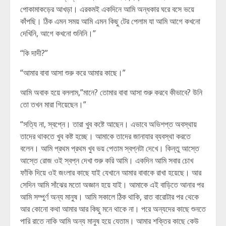
পোকামাকড়ের আখড়া। এরকমই একদিনে আমি অন্ধকার ঘরে বসে ভয়ে
কাঁপছি। ঠিক এমন সময় আমি এমন কিছু টের পেলাম যা আমি আগে কখনো
দেখিনি, আগে কখনো শুনিনি।”
“কি দাদী?”
“আমার বাবা আসা শুরু করে আমার কাছে।”
আমি অবাক হয়ে বললাম,”মানে? তোমার বাবা আসা শুরু করবে কীভাবে? উনি
তো তখন মারা গিয়েছেন।”
“সত্যি না, স্বপ্নে। তারা খুব কষ্টে আছেন। এভাবে অভিশপ্ত অবস্থায়
তাদের থাকতে খুব কষ্ট হচ্ছে। আমাকে তাদের জানাযার ব্যবস্থা করতে
বলেন। আমি প্রথম প্রথম খুব ভয় পেতাম স্বপ্নটা দেখে। কিন্তু আস্তে
আস্তে রোজ ওই স্বপ্ন দেখা শুরু করি আমি। একদিন আমি সবার চোখ
ফাঁকি দিয়ে ওই জংলার কাছে যাই যেখানে আমার বাবাকে রাখা হয়েছে। আর
সেদিন আমি সাঁঝের মতো অজ্ঞান হয়ে যাই। আমাকে এই বাড়িতে আনার পর
আমি সম্পুর্ণ অন্য মানুষ। আমি সকালে ঠিক থাকি, রাত বারোটার পর থেকে
আর কোনো কথা আমার আর কিছু মনে থাকে না। পরে অন্যদের কাছে শুনতে
পারি রাতে নাকি আমি অন্য মানুষ হয়ে যেতাম। আমার শক্তির কাছে কেউ