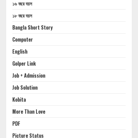
১৬ বছর বয়স
১৮ বছর বয়স
Bangla Short Story
Computer
English
Golper Link
Job + Admission
Job Solution
Kobita
More Than Love
PDF
Picture Status