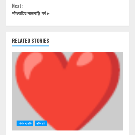
Reading
Next:
সাঁঝবাতির সাজবাড়ি পর্ব ৮
RELATED STORIES
আমার হায়াতি
রানিং গল্প