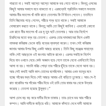
পারতো না। সবাই আস্তে আস্তে আমাকে ভয় পেতে থাকে। কিন্তু এসবের
কিছুই আমার সকালে মনে থাকতো না। এরমধ্যেই প্রতিদিন সকালে শুনতাম
আমার মীর মতলেব খাঁ নাকি রাতে তেতলায় কি নি’র্যাতন পেতেন। ততদিনে
তিনি বিছানায় পড়ে গেলেন, শরীরে গন্ধ হতে থাকে। সবাই আমাকে
দোষারোপ করতে থাকে। কিন্তু আমি তো কিছুই জানিনা। এভাবেই কোনো
এক রাতে মীর মতলেব খাঁ এর মৃ ত্যু ঘটে তেতলায়। আর তার নির্দেশে
চিরদিনের মতো বন্ধ হয় তেতলা। এরপর তোর দাদাজানেরা মিলে একটা
নামকরা কবিরাজ ডেকে বাড়ি বন্ধের ব্যবস্থা করেন। তখন সেই কবিরাজ
জানায় আমার উপর কিছু একটা আছড় রয়েছে। তিনি কিছু মন্ত্রের সাহায্যে
নাকি সেই আছড়কে ওই জংলায় আটকে রাখেন। এরপর সবাইকে নির্দেশ
দিয়ে যান ওখানে যেয়ে কেউ অজ্ঞান হয়ে গেলে তাকে যেনো এমনিতেই নিয়ে
আসা না হয়। সাতটা মরিচ পোড়া তার শরীরে ছুঁইয়ে তাকে যেনো আনা হয়।
আর সেই কথাই আমি কাল তোদের বলেছিলাম। আমার এখন যতদূর মনে
হচ্ছে সাঁঝের মধ্য দিয়ে সেই আছড় আবার এই বাড়িতে ঢুকেছে। আর সে-ই
রাত বারোটার পর সাঁঝের শরীর দিয়ে ওই চাবি তোর বাবার ঘর থেকে উদ্ধার
করেছে। তেতলা হয়েছে উন্মুক্ত।”
আপা চোখ বড় বড় করে দাদীর দিকে তাকায়। তার চোখে ভয় আর শরীরে
কম্পন। আমি দাদীকে জড়িয়ে ধরি। আমাকে কাঁপতে দেখে দাদী আমাকে