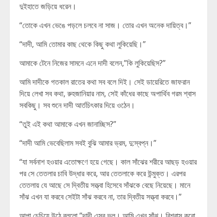
দুইহাতে জড়িয়ে ধরেন।
“তোকে এখন ভেঙে পড়লে চলবে না সাজ। তোর এখন অনেক দায়িত্ব।”
“দাদী, আমি তোমার কাছ থেকে কিছু কথা লুকিয়েছি।”
আমাকে টেনে নিজের সামনে এনে দাদী বলেন,”কি লুকিয়েছিস?”
আমি দাদীকে গতকাল রাতের কথা সব বলে দিই। সেই ডায়েরিতে জাফরান
দিয়ে লেখা সব কথা, রুহজানিয়ার নাম, সেই কাঁধের কাছে অপার্থিব গরম শ্বাস
সবকিছু। সব শুনে দাদী আর্তচিৎকার দিয়ে ওঠেন।
“তুই এই কথা আমাকে এখন জানাচ্ছিস?”
“দাদী আমি ভেবেছিলাম সবই বুঝি আমার ভ্রম, দু:স্বপ্ন।”
“যা সর্বনাশ হওয়ার এতোক্ষণে হয়ে গেছে। কাল সাঁঝের শরীরে আছড় হওয়ার
পর সে তেতলার চাবি উদ্ধার করে, আর তেতলাকে করে উন্মুক্ত। এরপর
তেতলায় যে আছে সে দ্বিতীয় সত্ত্বা হিসেবে সাঁঝকে বেছে নিয়েছে। মানে
সাঁঝ এখন যা করবে সেইটা সাঁঝ করবে না, তার দ্বিতীয় সত্ত্বা করবে।”
আপা চেচিয়ে উঠে বললো,”দাদী এসব ভুল। আমি এখন সাঁঝ। বিশ্বাস করো