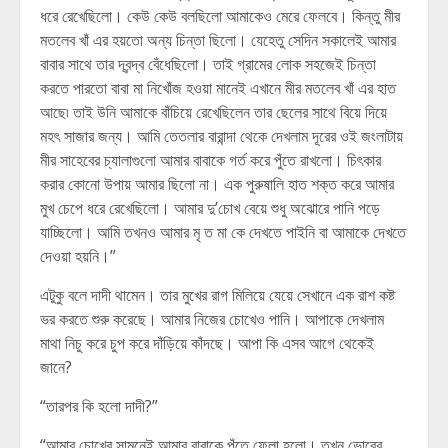
ধরে রেখেছিলো। কেউ কেউ বলছিলো আমাকেও মেরে ফেলবে। কিন্তু মীর
মতলেব খাঁ এর হয়তো অন্য চিন্তা ছিলো। যেহেতু সেদিন সকালেই আমার
বাবার সাথে তার দ্বন্দ্ব বেঁধেছিলো। তাই গ্রামের লোক সহজেই চিন্তা
করতে পার‍তো বাবা মা নিখোঁজ হওয়া মানেই এখানে মীর মতলেব খাঁ এর হাত
আছে৷ তাই উনি আমাকে বাঁচিয়ে রেখেছিলেন তার ছেলের সাথে বিয়ে দিয়ে
মহৎ সাজার জন্য। আমি তেতলার বারান্দা থেকে দেখলাম দূরের ওই জংলাটায়
মীর সাহেবের চ্যালাগুলো আমার বাবাকে গর্ত করে পুঁতে রাখলো। চিৎকার
করার কোনো উপায় আমার ছিলো না। এক পুরুষালি হাত শক্ত করে আমার
মুখ চেপে ধরে রেখেছিলো। আমার দু’চোখ বেয়ে শুধু অঝোরে পানি পড়ে
যাচ্ছিলো। আমি তখনও আমার মৃ ত মা কে দেখতে পাইনি বা আমাকে দেখতে
দেওয়া হয়নি।”
এটুকু বলে দাদী থামেন। তার মুখের রাগ মিলিয়ে যেয়ে সেখানে এক রাশ কষ্ট
ভর করতে শুরু করেছে। আমার নিজের চোখেও পানি। আপাকে দেখলাম
মাথা নিচু করে চুপ করে দাঁড়িয়ে কাঁদছে। আপা কি এসব আগে থেকেই
জানে?
“তারপর কি হলো দাদী?”
“আমার চোখের সামনেই আমার বাবাকে পুঁতে ফেলা হলো। তখন ভোরের