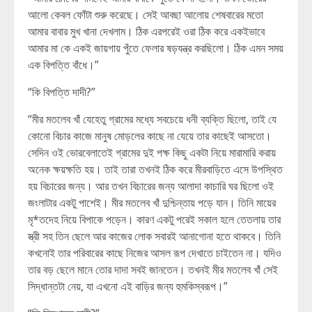
আলো কেবল ফোঁটা শুরু করেছে। সেই আবছা আলোয় শেষবারের মতো
আমার বাবার মুখ খানা দেখলাম। ঠিক এরপরেই ওরা ঠিক করে একইভাবে
আমার মা কে একই জায়গায় পুঁতে ফেলার ষড়যন্ত্র করছিলো। ঠিক এমন সময়
এক বিপত্তি বাঁধে।”
“কি বিপত্তি দাদী?”
“মীর মতলেব খাঁ যেহেতু গ্রামের মধ্যে সবচেয়ে ধনী ব্যক্তি ছিলো, তাই যে
কোনো বিচার কাজে মানুষ মোড়লের কাছে না যেয়ে তার কাছেই আসতো।
সেদিন ওই ভোরবেলাতেই গ্রামের দুই পক্ষ কিছু একটা নিয়ে মারামারি করায়
অনেক ক্ষয়ক্ষতি হয়। তাই তারা তখনই ঠিক করে মীরবাড়িতে এসে উপস্থিত
হয় বিচারের জন্য। আর তখন বিচারের জন্য আলাদা কাচারি ঘর ছিলো ওই
জংলাটার একটু পাশেই। মীর মতলেব খাঁ দুশ্চিন্তায় পড়ে যান। তিনি মায়ের
মৃ*তদেহ নিয়ে বিপাকে পড়েন। কারণ একটু পরেই সকাল হলে তেতলায় তার
স্ত্রী সহ তিন ছেলে আর কাজের লোক সবারই আনাগোনা হতে থাকবে। তিনি
কখনোই তার পরিবারের কাছে নিজের আসল রূপ দেখাতে চাইতেন না। যদিও
তার বড় ছেলে মানে তোর দাদা সবই জানতেন। তখনই মীর মতলেব খাঁ সেই
সিদ্ধান্তটা নেয়, যা এখনো এই বাড়ির জন্য হুমকিস্বরূপ।”