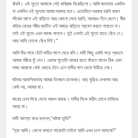
বাঁধবি। এই সুতো আমাকে সেই কবিরাজ দিয়েছিলো। আমি জানতাম একদিন
না একদিন এই সুতোর আবার দরকার হবে। এতোদিনে দরকার হয়নি কারণ
সাঁঝের আগে এই বাড়িতে আর কোনো মেয়ে হয়নি, আমারও তিন ছেলে। মীর
বাড়ির মেয়ের শরীর ব্যতীত ওই আছড় বাড়িতে প্রবেশ করতে পার‍তো না।
তাই এই সুতো এখন কাজে লাগবে। তুই এখনই এই সুতো হাতে বেঁধে নে।
আয় আমি তোকে বেঁধে দিই।”
আমি ধীর পায়ে হেঁটে দাদীর পাশে যেয়ে বসি। দাদী কিছু একটা পড়ে প্রথমে
আমার শরীরে ফুঁ দেন। এরপর সুতোটা আমার হাতে বাঁধতে যাবেন ঠিক এমন
সময় আমাকে কেউ জোরে টেনে এনে দাদীর পাশ থেকে উঠিয়ে নেয়।
ঘটনার আকস্মিকতায় আমরা তিনজন হতভম্ব। ঘাড় ঘুরিয়ে দেখলাম আর
কেউ নয়, আমার মা।
মায়ের চোখ দিয়ে যেনো আগুন ঝরছে। দাদীর দিকে কঠিন চোখে তাকিয়ে
আছে মা।
দাদী আস্তে করে বললেন,”বউমা তুমি?”
“হ্যা আমি। কেনো ভাবতে পারেননি তাইনা আমি এখন চলে আসবো?”