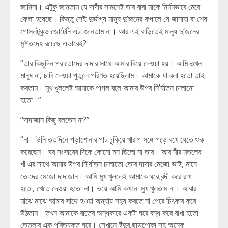
জানিনা। এটুকু জানতাম যে দাদীর সামনেই তার বাবা মাকে নির্মমভাবে মেরে
ফেলা হয়েছে। কিন্তু সেই দুর্ভাগ্য মানুষ দু’জনের কপালে যে জানাযা বা শেষ
গোসলটুকুও জোটেনি এটা জানতাম না। আর এই বাড়িতেই মানুষ দু’জনের
মৃ*তদেহ রয়েছে এভাবেই?
“তার কিছুদিন পর তোদের দাদার সাথে আমার বিয়ে দেওয়া হয়। আমি তখন
মানুষ না, চাবি দেওয়া পুতুলে পরিণত হয়েছিলাম। আমাকে যা বলা হতো তাই
করতাম। মুখ খুললেই আমাকে পাগল বলে আমার উপর নি’র্যাতন চালানো
হতো।”
“দাদাজান কিছু বলতেন না?”
“না। উনি ততদিনে পড়াশোনার পাট চুকিয়ে খারাপ সঙ্গে পড়ে বখে যেতে শুরু
করেছেন। ঘর সংসারের দিকে কোনো মন ছিলো না তার। আর মীর মতলেব
খাঁ এর সাথে আমার উপর নি’র্যাতন চালাতো তোর দাদার মেজো ভাই, মানে
তোদের মেজো দাদাজান। আমি মুখ খুললেই আমাকে ঘরে বন্দী করে রাখা
হতো, খেতে দেওয়া হতো না। ভয়ে আমি কখনো মুখ খুলতাম না। আবার
মাঝে মাঝে আমার সাথে হওয়া অন্যায় সহ্য করতে না পেরে চিৎকার করে
উঠতাম। তখন আমাকে রাতের অন্ধকারে একটা ঘরে বন্ধ করে রাখা হতো
তেতলার এক পরিত্যক্ত ঘরে। সেখানে ইঁদুর,ছাড়পোকা সহ অনেক