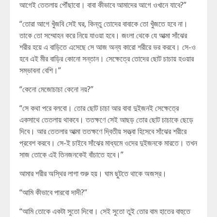
আগেই তেতলায় পৌঁছাবো। বাবা কীভাবে আমাদের আগে ওখানে যাবে?”
“তোরা আগে খুঁজবি সেই ঘর, কিন্তু তোদের বাবাকে তো খুঁজতে হবে না।
তাকে তো সম্মোহন করে নিয়ে যাওয়া হবে। জংলা থেকে যে আত্মা সাঁঝের
শরীর হয়ে এ বাড়িতে এসেছে সে আজ অন্য কারো শরীরে ভর করবে। সে-ও
হবে এই মীর বাড়ির কোনো সন্তান। সেক্ষেত্রে তোদের ছোট চাচায় হওয়ার
সম্ভাবনা বেশি।”
“কেনো মেজোচাচা কেনো নয়?”
“সে কথা পরে বলবো। তোর ছোট চাচা আর বাবা দুইজনই সেক্ষেত্রে
একসাথে তেতলায় থাকবে। ততক্ষণে সেই আছড় তোর ছোট চাচাকে ছেড়ে
দিবে। আর তেতলার আত্মা ততক্ষণে দ্বিতীয় সত্ত্বা হিসেবে সাঁঝের শরীরে
প্রবেশ করবে। সে-ই চাইবে সাঁঝের মাধ্যমে ওদের দুইজনকে মারতে। তখন
সাজ তোকে এই তিনজনকেই বাঁচাতে হবে।”
আমার শরীর অস্থির লাগা শুরু হয়। ঘাম ছুটতে থাকে অজস্র।
“আমি কীভাবে পারবো দাদী?”
“আমি তোকে একটা সুতো দিবো। সেই সুতো তুই তোর বাম হাতের বাহুতে