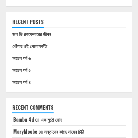
RECENT POSTS
জন ডি রকফেলারের জীবন
খোঁপার ওই গোলাপকাঁটা
অচেন পর্ব ৬
অচেন পর্ব ৫
অচেন পর্ব ৪
RECENT COMMENTS
Bambu 4d
on
এক মুঠো রোদ
MaryMoobe
on
সন্তানের কাছে মায়ের চিঠি