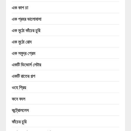
এক কাপ চা
এক প্রহর ভালোবাসা
এক মুঠো কাঁচের চুরি
এক মুঠো রোদ
এক সমুদ্র প্রেম
একটি ডিভোর্স লেটার
একটি রাতের গল্প
ওহে প্রিয়
কনে বদল
কন্ট্রোললেস
কাঁচের চুরি