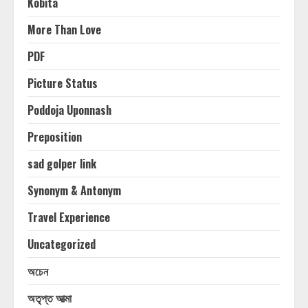
Kobita
More Than Love
PDF
Picture Status
Poddoja Uponnash
Preposition
sad golper link
Synonym & Antonym
Travel Experience
Uncategorized
অচেন
অতৃপ্ত আত্মা