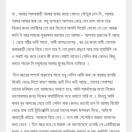
না , আমার শ্বশুরবাড়ী আমার বাবার কাছে কোনও যৌতুক চান নি , আমার
শ্বশুর আমার বাবা কে শুধু বলেছেন আপনার মেয়ে যেন ভাল থাকে তার
নিজের জন্য ফার্নিচার তো বাবা হিসেবে আপনি দিয়েই দেবেন সে তো আমরা
জানি ই আর সমাজে মুখরক্ষার ব্যাপার তো আমার – আপনার দুজনের ই আছে
। মেয়ে শরীর ভর্তি গয়না , দামী কাপড়চোপড় , বর এর জন্য দামী পোশাক
বাবারবাড়ী থেকে নিয়ে গেলে তার ই তো সন্মান বাড়বে আর তার ফ্যামিলি কে
ও সবাই বড় করে দেখবে কী বলেন বেয়াই সাহেব ! সেদিন বাবা কোনও কিছু
বলতে পারেন নি শুধুমাত্র আমার মুখের দিকে তাকিয়ে ।
তিন বছরের সম্পর্ক মারুফের সাথে তবু সেদিন আমি বাবা কে বারবার বলেছি
বিয়েটা ভেঙে দিতে কারণ আমার ছোট তিন ভাই আছে , তাদের লেখাপড়া
তাদের ভবিষ্যৎ তো আমাকেও ভাবতে হবে, আমি স্বার্থপরের মতো নিজের
ভালোবাসার জন্য নিজের ফ্যামিলিকে পথে বসাতে পারি না । কিন্তু আমি
বাবার খুব আদরের মেয়ে তাই সেদিন বাবা কোনও ভাবেই চান নি আমার বিয়েটা
ভেঙে যাক তাই ইন্ডিরেক্টলি চাওয়া তাদের সকল উপকরণ দিয়ে , আটশো
বরযাত্রী খাইয়ে আমাকে বিয়ে দেন । তবে কষ্ট লেগেছিল মারুফ হাসানের
কথা ভেবে । তিন বছর ধরে যে মারুফ কে ভালোবেসে এসেছি সে একটিবারের
জন্য ও তার বাবার অন্যায় আব্দারের প্রতিবাদ করলো না বরং প্রতিটা ক্ষেত্রে