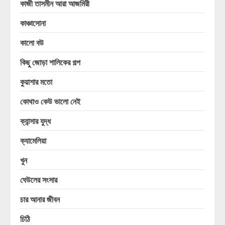
কাজী তাসমীন আরা আজমিরী
কাঞ্চাসোনা
কালো বউ
কিছু জোড়া শালিকের গল্প
কুয়াশার মতো
কোথাও কেউ ভালো নেই
ক্যান্সার যুদ্ধ
ক্যামেলিয়া
খুন
ঘেউলের সংসার
চার আনার জীবন
চিঠি