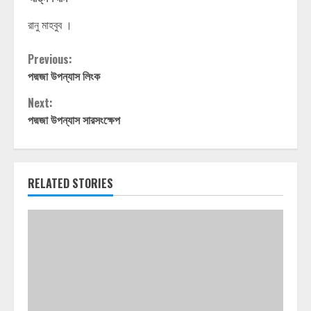
রানু মাহবুব ।
Continue
Previous:
পদ্মজা উপন্যাস লিংক
Reading
Next:
পদ্মজা উপন্যাস সারসংক্ষেপ
RELATED STORIES