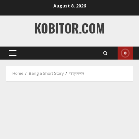
Skip
August 8, 2026
to
content
KOBITOR.COM
Primary
Menu
Home
Bangla Short Story
আত্নসম্মান