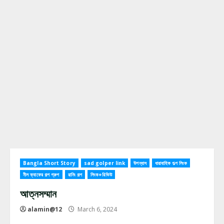
Bangla Short Story
sad golper link
উপন্যাস
ধারাবাহিক গল্প লিংক
নীল ক্যাফের গল্প গ্রুপ
রানিং গল্প
লিংক+রিভিউ
আত্নসম্মান
alamin@12
March 6, 2024