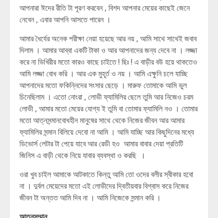
আপনারা ঈদের রীতি টা পূরণ করবেন , বিশদ আপনার মেয়ের কাছেই জেনে
নেবেন , এবার আপনি আসতে পারেন ।
আমার ধৈর্যের অনেক পরীক্ষা নেয়া হয়েছে আর নয় , আমি সাথে সাথেই জবাব
দিলাম । আমার আব্বা একটি টাকা ও আর আপনাদের জন্য দেবে না । লজ্জা
করে না ভিখিরীর মতো কারও কাছে চাইতে ! ছিঃ ! এ বাড়ীর বউ হয়ে থাকতেও
আমি লজ্জা বোধ করি । আর এক মুহূর্ত ও নয় । আমি এক্ষুনি চলে যাচ্ছি
আপনাদের মতো ফকিন্নিদের সংসার ছেড়ে । মারুফ তোমাকে আমি ভুল
চিনেছিলাম । এতো নোংরা , লোভী ফ্যামিলির ছেলে তুমি আর নিজেও চরম
লোভী , আমার মতো মেয়ের যোগ্য ই তুমি বা তোমার ফ্যামিলি নও । তোমার
মতো আত্নসন্মানবোধহীন মানুষের সাথে থেকে নিজের জীবন আর আমার
ফ্যামিলির সন্মান বিলিয়ে দেবো না আমি । আমি যাচ্ছি আর কিছুদিনের মধ্যে
ডিভোর্স লেটার টা পেয়ে যাবে আর রেডী হও আমার বাবার দেয়া প্রতিটি
জিনিস এ বাড়ী থেকে নিয়ে যাবার ব্যবস্থা ও করছি ।
ওরা খুব চাইল আমাকে আটকাতে কিন্তু আমি তো ওদের বলীর স্বীকার হবো
না । দুর্বল মেয়েদের মতো এই লোভীদের দ্বিতীয়বার বিশ্বাস করে নিজের
জীবন টা অন্তত আমি দিব না । আমি নিজেকে সন্মান করি ।
আত্নসম্মান