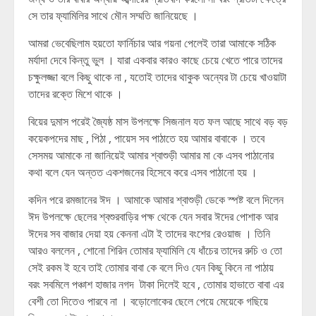
সে তার ফ্যামিলির সাথে মৌন সম্মতি জানিয়েছে ।
আমরা ভেবেছিলাম হয়তো ফার্নিচার আর গয়না পেলেই তারা আমাকে সঠিক
মর্যাদা দেবে কিন্তু ভুল । যারা একবার কারও কাছে চেয়ে খেতে পারে তাদের
চক্ষুলজ্জা বলে কিছু থাকে না , যতোই তাদের থাকুক অন্যের টা চেয়ে খাওয়াটা
তাদের রক্তে মিশে থাকে ।
বিয়ের দুমাস পরেই জ্যৈষ্ঠ মাস উপলক্ষে সিজনাল যত ফল আছে সাথে বড় বড়
কয়েকপদের মাছ , পিঠা , পায়েস সব পাঠাতে হয় আমার বাবাকে । তবে
সেসময় আমাকে না জানিয়েই আমার শ্বাশুড়ী আমার মা কে এসব পাঠানোর
কথা বলে যেন অন্তত একশজনের হিসেবে করে এসব পাঠানো হয় ।
কদিন পরে রমজানের ঈদ । আমাকে আমার শ্বাশুড়ী ডেকে স্পষ্ট বলে দিলেন
ঈদ উপলক্ষে ছেলের শ্বশুরবাড়ির পক্ষ থেকে যেন সবার ঈদের পোশাক আর
ঈদের সব বাজার দেয়া হয় কেননা এটা ই তাদের বংশের রেওয়াজ । তিনি
আরও বললেন , শোনো শিরিন তোমার ফ্যামিলি যে ধাঁচের তাদের রুচি ও তো
সেই রকম ই হবে তাই তোমার বাবা কে বলে দিও যেন কিছু কিনে না পাঠায়
বরং সবমিলে পঞ্চাশ হাজার নগদ টাকা দিলেই হবে , তোমার হাভাতে বাবা এর
বেশী তো দিতেও পারবে না । বড়োলোকের ছেলে পেয়ে মেয়েকে গছিয়ে