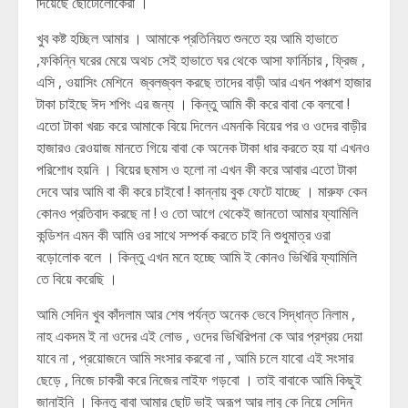
দিয়েছে ছোটোলোকেরা ।
খুব কষ্ট হচ্ছিল আমার । আমাকে প্রতিনিয়ত শুনতে হয় আমি হাভাতে
,ফকিন্নি ঘরের মেয়ে অথচ সেই হাভাতে ঘর থেকে আসা ফার্নিচার , ফ্রিজ ,
এসি , ওয়াসিং মেশিনে জ্বলজ্বল করছে তাদের বাড়ী আর এখন পঞ্চাশ হাজার
টাকা চাইছে ঈদ শপিং এর জন্য । কিন্তু আমি কী করে বাবা কে বলবো !
এতো টাকা খরচ করে আমাকে বিয়ে দিলেন এমনকি বিয়ের পর ও ওদের বাড়ীর
হাজারও রেওয়াজ মানতে গিয়ে বাবা কে অনেক টাকা ধার করতে হয় যা এখনও
পরিশোধ হয়নি । বিয়ের ছমাস ও হলো না এখন কী করে আবার এতো টাকা
দেবে আর আমি বা কী করে চাইবো ! কান্নায় বুক ফেটে যাচ্ছে । মারুফ কেন
কোনও প্রতিবাদ করছে না ! ও তো আগে থেকেই জানতো আমার ফ্যামিলি
কন্ডিশন এমন কী আমি ওর সাথে সম্পর্ক করতে চাই নি শুধুমাত্র ওরা
বড়োলোক বলে । কিন্তু এখন মনে হচ্ছে আমি ই কোনও ভিখিরি ফ্যামিলি
তে বিয়ে করেছি ।
আমি সেদিন খুব কাঁদলাম আর শেষ পর্যন্ত অনেক ভেবে সিদ্ধান্ত নিলাম ,
নাহ একদম ই না ওদের এই লোভ , ওদের ভিখিরিপনা কে আর প্রশ্রয় দেয়া
যাবে না , প্রয়োজনে আমি সংসার করবো না , আমি চলে যাবো এই সংসার
ছেড়ে , নিজে চাকরী করে নিজের লাইফ গড়বো । তাই বাবাকে আমি কিছুই
জানাইনি । কিন্তু বাবা আমার ছোট ভাই অরূপ আর লাবু কে নিয়ে সেদিন