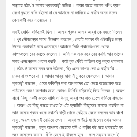
সন্ধ্যায় হঠাৎ ই আমার শ্বশুরবাড়ী হাজির । বাবার হাতে অনেক শপিং ব্যাগ
দেখে বুঝতে বাকি রইলো না যে আমাকে না জানিয়ে এ বাড়ীর জন্য ঈদের
কেনাকাটা করে এনেছেন ।
সবাই সেদিন বাড়িতেই ছিল । আমার শ্বশুর আমার আব্বা কে বসতে দিলেন
। খুব সৌজন্যের সাথে জিজ্ঞাসা করলেন , বেয়াই সাহেব কী এইবাড়ির জন্য
ঈদের কেনাকাটা করে এনেছেন ! আমাকে তিনি প্যাকেটগুলো থেকে
কাপড়গুলো বের করতে বললেন । আমি এক এক করে বের করছি আর তাদের
সবার এক্সপ্রেশন খেয়াল করছি । কষ্টে বুক ফেঁটে যাচ্ছিল তবু শক্ত থাকলাম
। হঠাৎ ই আমার ননদ বলে উঠলো , ছিঃ এসব কাপড় তো এ বাড়ীর ঝি –
চাকর রা ও পরে না । আমার আব্বা মাথা নীচু করে ফেললেন । আমার
শ্বাশুড়ী বললেন , এতো ফকিন্নি দশা আপনাদের তো মেয়ে বড়োলোক ঘরে
পাঠালেন কেন ! আপনার মতো কোনও ভিখিরি বাড়িতেই বিয়ে দিতেন । অরূপ
রাগে কিছু একটা বলতে যাচ্ছিল কিন্তু আব্বা ওর হাত চেপে থামিয়ে রাখলেন
। অরূপ এর কিছু বলতে চাওয়া টা এই ফ্যামিলি কিছুতেই মানতে পারছিল না
তাই আমার শ্বশুর ওকে সরাসরি বাড়ী থেকে বেড়িয়ে যেতে বললেন আর রাগে
লাবু , অরূপ দুজন ই বেড়িয়ে গেল । আব্বা ও উঠে যাচ্ছিলেন তখন আমার
শ্বাশুড়ী বললেন , শুনুন আপনার মেয়েকে যদি এ বাড়ীর বউ হয়ে থাকতেই হয়
তবে আমাদের আচার , রীতি মেনে ই থাকতে হবে । কাল সন্ধ্যার আগে ই