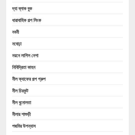
দ্যা ব্লাক বুক
ধারাবাহিক গল্প লিংক
নবনী
নবোঢ়া
নয়নে লাগিল নেশা
নিবিদ্রিতা কাহন
নীল ক্যাফের গল্প গ্রুপ
নীল চিরকুট
নীল বুনোলতা
নীলার শাশুড়ী
পদ্মমির উপন্যাস