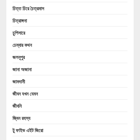
চিত্ত চিরে চৈত্রমাস
চিত্রাঙ্গনা
চুপিসারে
চেম্বার কথন
জলনূপুর
জানা অজানা
জামদানী
জীবন যখন যেমন
জীবনি
জ্বিন রহস্য
টু ফাইভ এইট জিরো