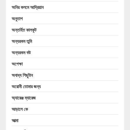
অনির কলমে আদ্রিয়ান
অনুতাপ
অন্তর্হিত কালকূট
অন্যরকম তুমি
অন্যরকম বউ
অপেক্ষা
অবাধ্য পিছুটান
অরোনী তোমার জন্য
অ্যারেঞ্জ ম্যারেজ
আড়ালে কে
আত্মা