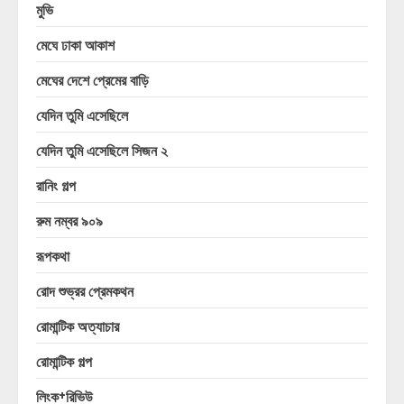
মুভি
মেঘে ঢাকা আকাশ
মেঘের দেশে প্রেমের বাড়ি
যেদিন তুমি এসেছিলে
যেদিন তুমি এসেছিলে সিজন ২
রানিং গল্প
রুম নম্বর ৯০৯
রূপকথা
রোদ শুভ্রর প্রেমকথন
রোমান্টিক অত্যাচার
রোমান্টিক গল্প
লিংক+রিভিউ