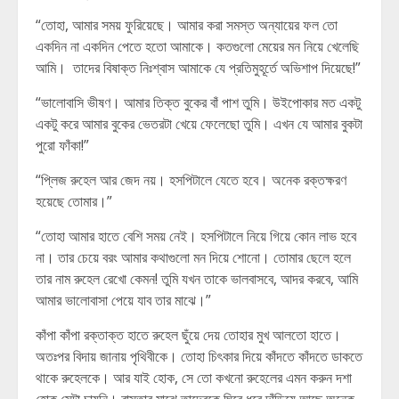
“তোহা, আমার সময় ফুরিয়েছে। আমার করা সমস্ত অন্যায়ের ফল তো
একদিন না একদিন পেতে হতো আমাকে। কতগুলো মেয়ের মন নিয়ে খেলেছি
আমি। তাদের বিষাক্ত নিঃশ্বাস আমাকে যে প্রতিমুহূর্তে অভিশাপ দিয়েছে!”
“ভালোবাসি ভীষণ। আমার তিক্ত বুকের বাঁ পাশ তুমি। উইপোকার মত একটু
একটু করে আমার বুকের ভেতরটা খেয়ে ফেলেছো তুমি। এখন যে আমার বুকটা
পুরো ফাঁকা!”
“প্লিজ রুহেল আর জেদ নয়। হসপিটালে যেতে হবে। অনেক রক্তক্ষরণ
হয়েছে তোমার।”
“তোহা আমার হাতে বেশি সময় নেই। হসপিটালে নিয়ে গিয়ে কোন লাভ হবে
না। তার চেয়ে বরং আমার কথাগুলো মন দিয়ে শোনো। তোমার ছেলে হলে
তার নাম রুহেল রেখো কেমন! তুমি যখন তাকে ভালবাসবে, আদর করবে, আমি
আমার ভালোবাসা পেয়ে যাব তার মাঝে।”
কাঁপা কাঁপা রক্তাক্ত হাতে রুহেল ছুঁয়ে দেয় তোহার মুখ আলতো হাতে।
অতঃপর বিদায় জানায় পৃথিবীকে। তোহা চিৎকার দিয়ে কাঁদতে কাঁদতে ডাকতে
থাকে রুহেলকে। আর যাই হোক, সে তো কখনো রুহেলের এমন করুন দশা