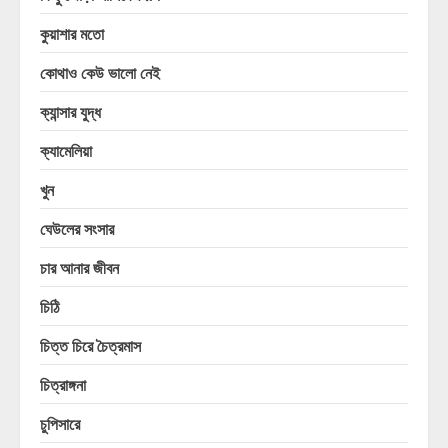
কুয়াশার মতো
কোথাও কেউ ভালো নেই
ক্যান্সার যুদ্ধ
ক্যামেলিয়া
খুন
ঘেউলের সংসার
চার আনার জীবন
চিঠি
চিত্ত চিরে চৈত্রমাস
চিত্রাঙ্গনা
চুপিসারে