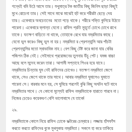
গন্ধেই বমি উঠে আসে তার। শুধুমাত্র টক জাতীয় কিছু জিনিস ছাড়া কিছুই
মুখে রোচেনা তার। সেই সাথে মাঝে মাঝেই হুট করে শরীরটা ছেড়ে দেয়
তার। একেবারে অবচেতনের মতো পড়ে থাকে। শরীরে শক্তি কুলিয়ে উঠতে
পারেনা। একেবারে ক্লান্ত যেনো। রাফিদ প্রতি মুহূর্তে চোখে চোখে রাখে
তাকে। যতক্ষণ বাড়িতে না থাকে, তোহাকে রেখে যায় নম্রমিতার কাছে।
যেনো ভুল করেও কিছু ভুল না হয়। নম্রমিতা র প্রেগন্যান্সি আর পাঁচটা
প্রেগন্যান্সির মতো স্বাভাবিক নাহ। বেশ কিছু টেষ্ট করে জানা যায় বেবির
পজিশন ঠিক নেই। সেইসাথে প্রয়োজনের তুলনায় উঁচু পেট। যমজ বাচ্চা
আছে বলে সন্দেহ করেন তারা। আগামী সপ্তাহে শিওর হয়ে যাবে।
নম্রমিতার চিন্তায় ঘুম নেই রাফিদের চোখেও। যতক্ষণ নম্রমিতা জেগে
থাকে, সেও জেগে থাকে তার সাথে। আবার নম্রমিতা ঘুমালেও ঘুমাতে
পারেনা সে। বারবার মনে হয়, সে ঘুমিয়ে পরলেই বুঝি কিছু অঘটন ঘটে যাবে
নম্রমিতার সাথে। যে কোনো মূল্যেই রাফিদ নম্রমিতাকে হারাতে পারবে না।
নিজের চেয়েও কয়েকগুণ বেশি ভালোবাসে যে তাকে!
২৯.
নম্রমিতাকে কোলে নিয়ে রাফিদ ঢোকে ডক্টরের চেম্বারে। লজ্জায় হাঁসফাঁস
করতে করতে রাফিদের বুকে মুখলুকায় নম্রমিতা। সকলে হা করে তাকিয়ে