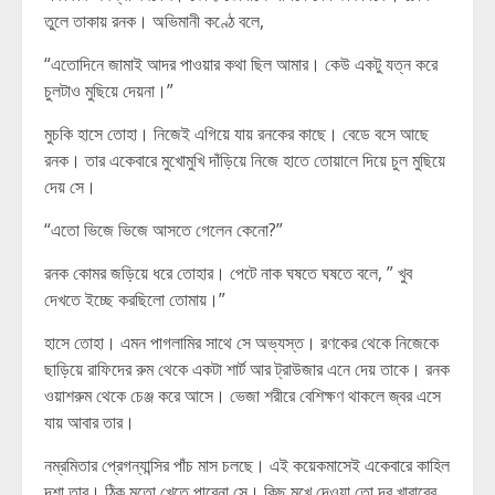
তুলে তাকায় রনক। অভিমানী কণ্ঠে বলে,
“এতোদিনে জামাই আদর পাওয়ার কথা ছিল আমার। কেউ একটু যত্ন করে
চুলটাও মুছিয়ে দেয়না।”
মুচকি হাসে তোহা। নিজেই এগিয়ে যায় রনকের কাছে। বেডে বসে আছে
রনক। তার একেবারে মুখোমুখি দাঁড়িয়ে নিজে হাতে তোয়ালে দিয়ে চুল মুছিয়ে
দেয় সে।
“এতো ভিজে ভিজে আসতে গেলেন কেনো?”
রনক কোমর জড়িয়ে ধরে তোহার। পেটে নাক ঘষতে ঘষতে বলে, ” খুব
দেখতে ইচ্ছে করছিলো তোমায়।”
হাসে তোহা। এমন পাগলামির সাথে সে অভ্যস্ত। রণকের থেকে নিজেকে
ছাড়িয়ে রাফিদের রুম থেকে একটা শার্ট আর ট্রাউজার এনে দেয় তাকে। রনক
ওয়াশরুম থেকে চেঞ্জ করে আসে। ভেজা শরীরে বেশিক্ষণ থাকলে জ্বর এসে
যায় আবার তার।
নম্রমিতার প্রেগন্যান্সির পাঁচ মাস চলছে। এই কয়েকমাসেই একেবারে কাহিল
দশা তার। ঠিক মতো খেতে পারেনা সে। কিছু মুখে দেওয়া তো দূর খাবারের