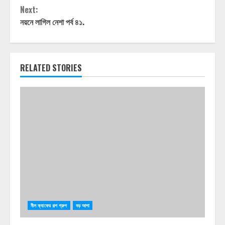
Reading
Next:
নয়নে লাগিল নেশা পর্ব ৪১.
RELATED STORIES
নীল ক্যাফের গল্প গ্রুপ
বড় আপা