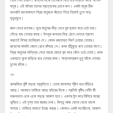
হোক সেটা চায়নি। রাস্তার মাঝে তাদেরকে ঘিরে ধরে দাঁড়িয়ে আছে অনেক
মানুষ। এই ঘটনায় তাদের প্রত্যেকের চোখে জল। একটা মানুষ ঠিক
কতখানি ভালোবাসলে প্রিয় মানুষকে বাঁচাতে গিয়ে নিজেই ঢুলে পড়ে
মৃত্যুমুখে।
জ্ঞান ফেরে রণকের। দূরে মানুষের ভীড় দেখে বুক ছ্যাত করে ওঠে তার।
দৌড়ে যায় তোহার কাছে। উৎসুক জনতার ভিড় ঠেলে ভেতরে প্রবেশ
করতেই বিস্ময় হতবিহ্বল সে। কেমন রক্তাক্ত বিবর্ণ চেহারা তোহার।
রুহেলের মাথাটা কোলে রেখে কাঁদছে সে। রনক হাঁটুমুড়ে বসে তোহার পাশে।
প্রিয় মানুষের সান্নিধ্য পেয়ে আরো জোরে শব্দ করে কেঁদে ওঠে তোহা। রনক
একহাতে বুকে জড়িয়ে ধরে তোহার মাথা। শান্তনাস্বরূপ চুমু আঁকে তোহার
চুলের ভাঁজে।
২৮.
ঝমঝমিয়ে বৃষ্টি পড়ছে প্রকৃতিতে। তোহা জানালার গ্রীল ধরে দাঁড়িয়ে
আছে। আনমনে তাকিয়ে আছে বাইরের দিকে। প্রতিটা বৃষ্টির ফোঁটা কী
দারুনভাবে একে একে পড়ছে আকাশ হতে। একপর টুপ করে মিলিয়ে যাচ্ছে
ভূমিতে। এই দৃশ্য তার বহুবার দেখা। কিন্তু আজ কেনো যেনো ভালো
লাগছে। তাকিয়ে থাকতে ইচ্ছে করছে। কোথাও একটা শুনেছিলো, আকাশ