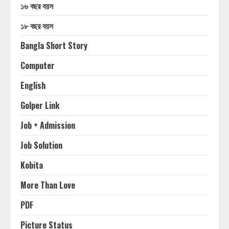
১৬ বছর বয়স
১৮ বছর বয়স
Bangla Short Story
Computer
English
Golper Link
Job + Admission
Job Solution
Kobita
More Than Love
PDF
Picture Status