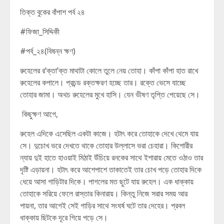
তিক্ত বুকের বাঁপাশ পর্ব ২৪
#ফিজা_সিদ্দিকী
#পর্ব_২৪(বিষন্ন ক্ষণ)
রুহেলের র’ক্তা’ক্ত মাথাটা কোলে তুলে নেয় তোহা। কাঁপা কাঁপা হাত রাখে
রুহেলের কপালে। প্রচন্ড রক্তক্ষরণ হচ্ছে তার। রক্তে ভেসে যাচ্ছে
তোহার জামা। অথচ রুহেলের মুখে হাসি। যেন ভীষণ তৃপ্তি পেয়েছে সে।
কিছুক্ষণ আগে,
রুহেল এদিকে এসেছিল একটা কাজে। হটাৎ করে তোহাকে দেখে থেমে যায়
সে। দুচোখ ভরে দেখতে থাকে তোহার উল্লাসে ভরা চেহারা। কিশোরীর
ন্যায় দুই হাতে হাওয়াই মিঠাই উঁচিয়ে রনকের সাথে ইশারায় মেতে ওঠাও তার
দৃষ্টি এড়ায়না। হটাৎ করে আশেপাশে তাকাতেই তার চোখ পড়ে তোহার দিকে
ধেয়ে আসা গাড়িটার দিকে। পাগলের মত ছুটে যায় রুহেল। এক ধাক্কায়
তোহাকে সরিয়ে ফেলে রাস্তার কিনারায়। কিন্তু নিজে সরার সময় আর
পায়না, তার আগেই সেই গাড়ির সাথে সংঘর্ষ ঘটে তার দেহের। প্রবল
ধাক্কায় ছিটকে দূরে গিয়ে পড়ে সে।