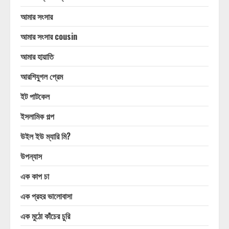
আমার সংসার
আমার সংসার cousin
আমার হায়াতি
আরশিযুগল প্রেম
ইট পাটকেল
ইসলামিক গল্প
উইল ইউ ম্যারি মি?
উপন্যাস
এক কাপ চা
এক প্রহর ভালোবাসা
এক মুঠো কাঁচের চুরি