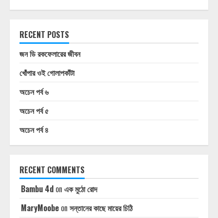
RECENT POSTS
জন ডি রকফেলারের জীবন
খোঁপার ওই গোলাপকাঁটা
অচেন পর্ব ৬
অচেন পর্ব ৫
অচেন পর্ব ৪
RECENT COMMENTS
Bambu 4d
on
এক মুঠো রোদ
MaryMoobe
on
সন্তানের কাছে মায়ের চিঠি