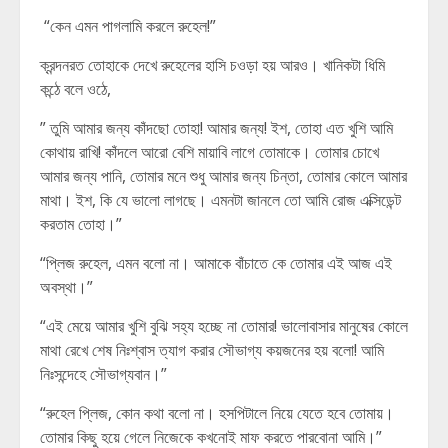
“কেন এমন পাগলামি করলে রুহেল!”
ক্রন্দনরত তোহাকে দেখে রুহেলের হাসি চওড়া হয় আরও। খানিকটা ধিমি
কন্ঠে বলে ওঠে,
” তুমি আমার জন্য কাঁদছো তোহা! আমার জন্য! ইশ, তোহা এত খুশি আমি
কোথায় রাখি! কাঁদলে আরো বেশি মায়াবি লাগে তোমাকে। তোমার চোখে
আমার জন্য পানি, তোমার মনে শুধু আমার জন্য চিন্তা, তোমার কোলে আমার
মাথা। ইশ, কি যে ভালো লাগছে। এমনটা জানলে তো আমি রোজ এক্সিডেন্ট
করতাম তোহা।”
“প্লিজ রুহেল, এমন বলো না। আমাকে বাঁচাতে কে তোমার এই আজ এই
অবস্থা।”
“এই মেয়ে আমার খুশি বুঝি সহ্য হচ্ছে না তোমার! ভালোবাসার মানুষের কোলে
মাথা রেখে শেষ নিঃশ্বাস ত্যাগ করার সৌভাগ্য কয়জনের হয় বলো! আমি
নিঃসন্দেহে সৌভাগ্যবান।”
“রুহেল প্লিজ, কোন কথা বলো না। হসপিটালে নিয়ে যেতে হবে তোমায়।
তোমার কিছু হয়ে গেলে নিজেকে কখনোই মাফ করতে পারবোনা আমি।”