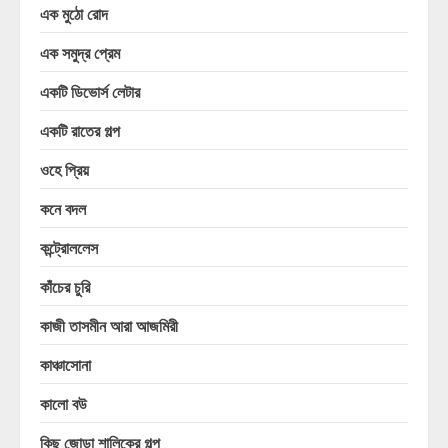
এক মুঠো রোদ
এক সমুদ্র প্রেম
একটি ডিভোর্স লেটার
একটি রাতের গল্প
ওহে প্রিয়
কনে বদল
কন্ট্রোললেস
কাঁচের চুরি
কাজী তাসমীন আরা আজমিরী
কাঞ্চাসোনা
কালো বউ
কিছু জোড়া শালিকের গল্প