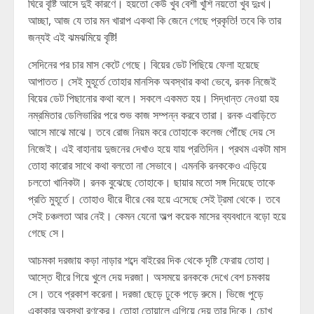
ঘিরে বৃষ্টি আসে দুই কারণে। হয়তো কেউ খুব বেশী খুশি নয়তো খুব দুঃখ।
আচ্ছা, আজ যে তার মন খারাপ একথা কি জেনে গেছে প্রকৃতি! তবে কি তার
জন্যই এই ঝমঝমিয়ে বৃষ্টি!
সেদিনের পর চার মাস কেটে গেছে। বিয়ের ডেট পিছিয়ে ফেলা হয়েছে
আপাতত। সেই মুহূর্তে তোহার মানসিক অবস্থার কথা ভেবে, রনক নিজেই
বিয়ের ডেট পিছানোর কথা বলে। সকলে একমত হয়। সিদ্ধান্ত নেওয়া হয়
নম্রমিতার ডেলিভারির পরে শুভ কাজ সম্পন্ন করবে তারা। রনক এবাড়িতে
আসে মাঝে মাঝে। তবে রোজ নিয়ম করে তোহাকে কলেজ পৌঁছে দেয় সে
নিজেই। এই বাহানায় দুজনের দেখাও হয়ে যায় প্রতিদিন। প্রথম একটা মাস
তোহা কারোর সাথে কথা বলতো না সেভাবে। এমনকি রনককেও এড়িয়ে
চলতো খানিকটা। রনক বুঝেছে তোহাকে। ছায়ার মতো সঙ্গ দিয়েছে তাকে
প্রতি মুহূর্তে। তোহাও ধীরে ধীরে বের হয়ে এসেছে সেই ট্রমা থেকে। তবে
সেই চঞ্চলতা আর নেই। কেমন যেনো অল্প কয়েক মাসের ব্যবধানে বড়ো হয়ে
গেছে সে।
আচমকা দরজায় কড়া নাড়ার শব্দে বাইরের দিক থেকে দৃষ্টি ফেরায় তোহা।
আস্তে ধীরে গিয়ে খুলে দেয় দরজা। অসময়ে রনককে দেখে বেশ চমকায়
সে। তবে প্রকাশ করেনা। দরজা ছেড়ে ঢুকে পড়ে রুমে। ভিজে পুড়ে
একাকার অবস্থা রণকের। তোহা তোয়ালে এগিয়ে দেয় তার দিকে। চোখ