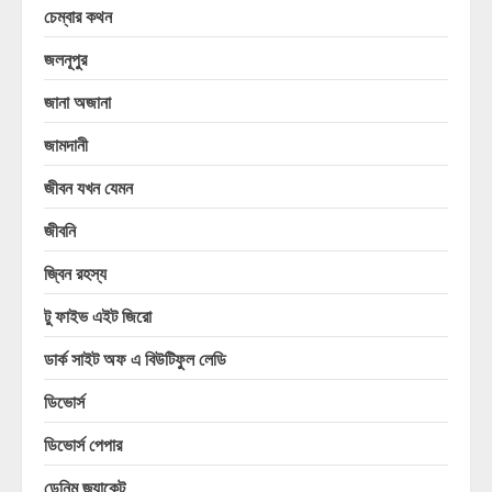
চেম্বার কথন
জলনূপুর
জানা অজানা
জামদানী
জীবন যখন যেমন
জীবনি
জ্বিন রহস্য
টু ফাইভ এইট জিরো
ডার্ক সাইট অফ এ বিউটিফুল লেডি
ডিভোর্স
ডিভোর্স পেপার
ডেনিম জ্যাকেট