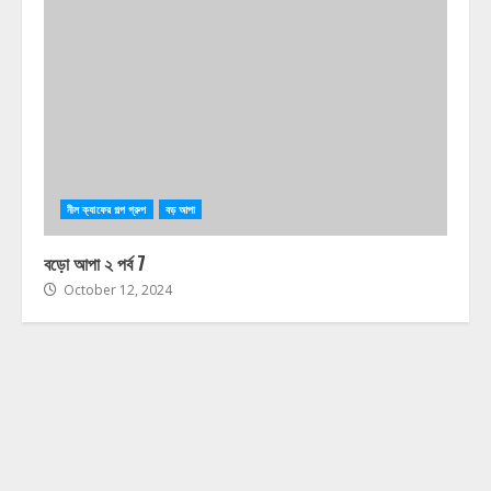
নীল ক্যাফের গল্প গ্রুপ
বড় আপা
বড়ো আপা ২ পর্ব 7
October 12, 2024