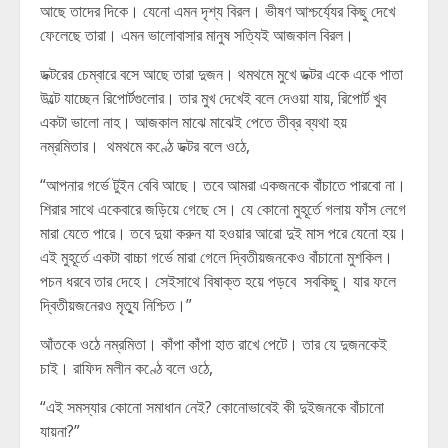
আছে তাদের দিকে। যেনো এমন দৃশ্য বিরল। ভীষণ আশ্চর্য্যের কিছু দেখে
ফেলেছে তারা। এমন ভালোবাসার মানুষ সত্যিই আজকাল বিরল।
ডক্টরের চেম্বারে বসে আছে তারা দুজন। থমথমে মুখে ডক্টর একে একে পাতা
উল্টে যাচ্ছেন রিপোর্টগুলোর। তার মুখ দেখেই বলে দেওয়া যায়, রিপোর্ট খুব
একটা ভালো নাহ। আজকাল মাঝে মাঝেই পেতে তীব্র ব্যথা হয়
নম্রমিতার। থমথমে কণ্ঠে ডক্টর বলে ওঠে,
“আপনার গর্ভে টুইন বেবি আছে। তবে আমরা একজনকে বাঁচাতে পারবো না।
শিরার সাথে একেবারে জড়িয়ে গেছে সে। যে কোনো মুহূর্তে গলায় ফাঁস লেগে
মারা যেতে পারে। তবে দুয়া করুন যা হওয়ার আরো দুই মাস পরে যেনো হয়।
এই মুহূর্তে একটা বাচ্চা গর্ভে মারা গেলে দ্বিতীয়জনকেও বাঁচানো মুশকিল।
পচন ধরবে তার দেহে। সেইসাথে বিষাক্ত হয়ে পড়বে সবকিছু। যার ফলে
দ্বিতীয়জনেরও মৃত্যু নিশ্চিত।”
আঁতকে ওঠে নম্রমিতা। কাঁপা কাঁপা হাত রাখে পেটে। তার যে দুজনকেই
চাই। রাফিদ মলীন কণ্ঠে বলে ওঠে,
“এই সমস্যার কোনো সমাধান নেই? কোনোভাবেই কী দুইজনকে বাঁচানো
যায়না?”