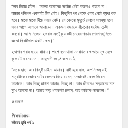
“নাহ মিষ্টার রফিদ। আমরা আমাদের সর্বোচ্চ চেষ্টা করলেও পারবো না।
বাচ্চার পজিশন একদমই ঠিক নেই। কিছুদিন পর থেকে ওনার পেটে ব্যথা শুরু
হবে। মাঝে মাঝে খিঁচে ধরবে পেট। যে কোনো মুহূর্তে কোনো সমস্যা হলে
সবার আগে আমাকে জানাবেন। একজন বাচ্চাকে বাঁচানোর সর্বোচ্চ চেষ্টা
করবো। আমি নিজেও হতবাক এতটুকু একটা মেয়ের প্রথম প্রেগন্যান্সিতে
এতো ক্রিটিকাল একটা কেস।”
হতাশার শ্বাস ছাড়ে রাফিদ। পাশে বসে থাকা নম্রমিতার থমথমে মুখ দেখে
বুকে টেনে নেয় সে। আহ্লাদী কণ্ঠে বলে ওঠে,
“একে ছাড়া আর কিছুই চাইনা আমার। যাই হয়ে যাক, আপনি শুধু এই
মানুষটাকে যেভাবে ওটির ভেতরে নিয়ে যাবেন, সেভাবেই ফেরৎ দিয়েন
আমাকে। আর কিচ্ছু চাইনা আমার, কিচ্ছু না। আর জীবনেও সন্তানের নাম
মুখে আনবো না। আমার নম্র থাকলেই চলবে, আর কাউকে লাগবেনা।”
#চলবে!
Continue
Previous:
কাঁচের চুরি পর্ব ১