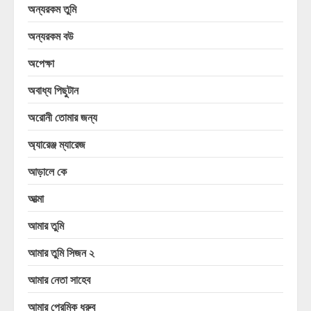
অন্যরকম তুমি
অন্যরকম বউ
অপেক্ষা
অবাধ্য পিছুটান
অরোনী তোমার জন্য
অ্যারেঞ্জ ম্যারেজ
আড়ালে কে
আত্মা
আমার তুমি
আমার তুমি সিজন ২
আমার নেতা সাহেব
আমার প্রেমিক ধ্রুব