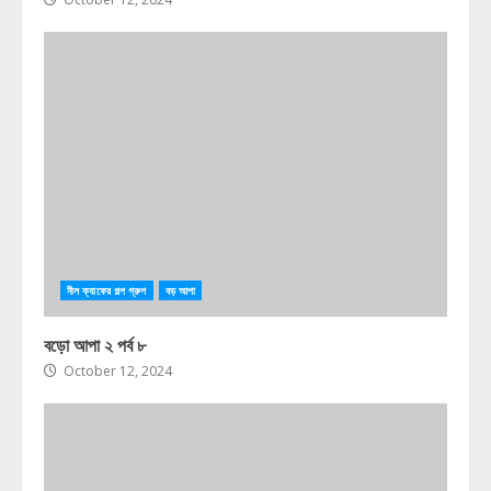
নীল ক্যাফের গল্প গ্রুপ
বড় আপা
বড়ো আপা ২ পর্ব ৮
October 12, 2024