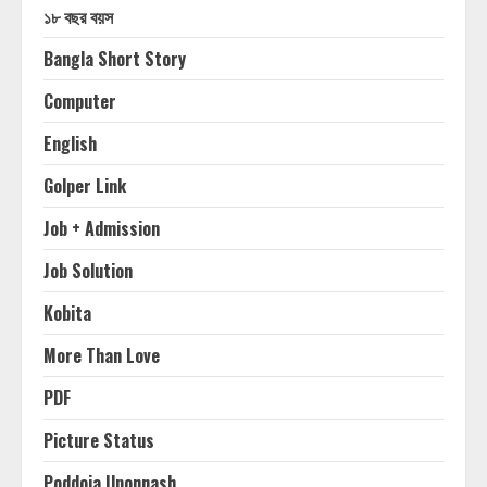
১৮ বছর বয়স
Bangla Short Story
Computer
English
Golper Link
Job + Admission
Job Solution
Kobita
More Than Love
PDF
Picture Status
Poddoja Uponnash