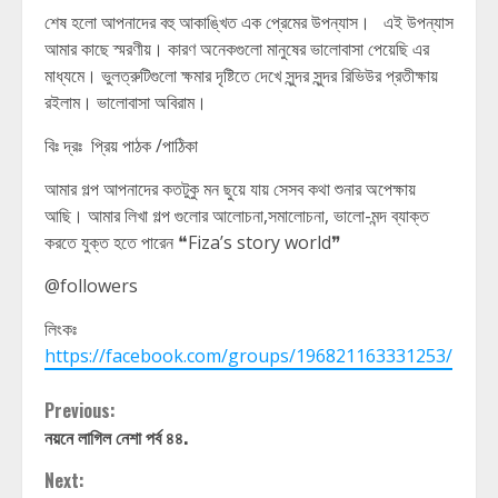
শেষ হলো আপনাদের বহু আকাঙ্খিত এক প্রেমের উপন্যাস। এই উপন্যাস
আমার কাছে স্মরণীয়। কারণ অনেকগুলো মানুষের ভালোবাসা পেয়েছি এর
মাধ্যমে। ভুলত্রুটিগুলো ক্ষমার দৃষ্টিতে দেখে সুন্দর সুন্দর রিভিউর প্রতীক্ষায়
রইলাম। ভালোবাসা অবিরাম।
বিঃ দ্রঃ প্রিয় পাঠক /পাঠিকা
আমার গল্প আপনাদের কতটুকু মন ছুয়ে যায় সেসব কথা শুনার অপেক্ষায়
আছি। আমার লিখা গল্প গুলোর আলোচনা,সমালোচনা, ভালো-মন্দ ব্যাক্ত
করতে যুক্ত হতে পারেন ❝Fiza’s story world❞
@followers
লিংকঃ
https://facebook.com/groups/196821163331253/
Continue
Previous:
নয়নে লাগিল নেশা পর্ব ৪৪.
Reading
Next: