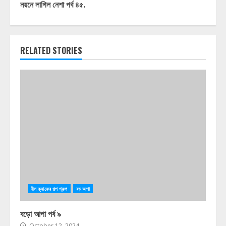
নয়নে লাগিল নেশা পর্ব ৪৫.
RELATED STORIES
নীল ক্যাফের গল্প গ্রুপ
বড় আপা
বড়ো আপা পর্ব ৯
October 12, 2024