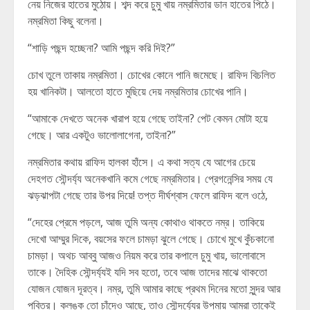
নেয় নিজের হাতের মুঠোয়। শব্দ করে চুমু খায় নম্রমিতার ডান হাতের পিঠে।
নম্রমিতা কিছু বলেনা।
“শাড়ি পছন্দ হচ্ছেনা? আমি পছন্দ করি দিই?”
চোখ তুলে তাকায় নম্রমিতা। চোখের কোনে পানি জমেছে। রাফিদ বিচলিত
হয় খানিকটা। আলতো হাতে মুছিয়ে দেয় নম্রমিতার চোখের পানি।
“আমাকে দেখতে অনেক খারাপ হয়ে গেছে তাইনা? পেট কেমন মোটা হয়ে
গেছে। আর একটুও ভালোলাগেনা, তাইনা?”
নম্রমিতার কথায় রাফিদ হালকা হাঁসে। এ কথা সত্য যে আগের চেয়ে
দেহগত সৌন্দর্য্য অনেকখানি কমে গেছে নম্রমিতার। প্রেগনেন্সির সময় যে
ঝড়ঝাপটা গেছে তার উপর দিয়ে! তপ্ত দীর্ঘশ্বাস ফেলে রাফিদ বলে ওঠে,
“দেহের প্রেমে পড়লে, আজ তুমি অন্য কোথাও থাকতে নম্র। তাকিয়ে
দেখো আম্মুর দিকে, বয়সের ফলে চামড়া ঝুলে গেছে। চোখে মুখে কুঁচকানো
চামড়া। অথচ আব্বু আজও নিয়ম করে তার কপালে চুমু খায়, ভালোবাসে
তাকে। দৈহিক সৌন্দর্য্যই যদি সব হতো, তবে আজ তাদের মাঝে থাকতো
যোজন যোজন দূরত্ব। নম্র, তুমি আমার কাছে প্রথম দিনের মতো সুন্দর আর
পবিত্র। কলঙ্ক তো চাঁদেও আছে, তাও সৌন্দর্য্যের উপমায় আমরা তাকেই