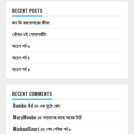
RECENT POSTS
জন ডি রকফেলারের জীবন
খোঁপার ওই গোলাপকাঁটা
অচেন পর্ব ৬
অচেন পর্ব ৫
অচেন পর্ব ৪
RECENT COMMENTS
Bambu 4d
on
এক মুঠো রোদ
MaryMoobe
on
সন্তানের কাছে মায়ের চিঠি
MichaelSnori
on
শেষ পেইজ পর্ব ৮