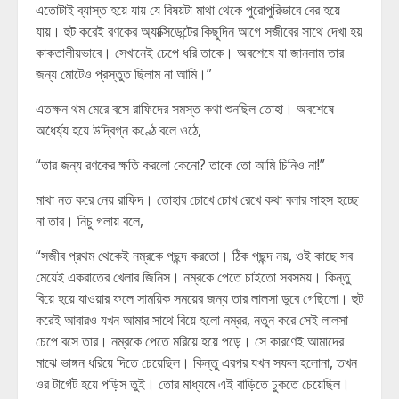
এতোটাই ব্যাস্ত হয়ে যায় যে বিষয়টা মাথা থেকে পুরোপুরিভাবে বের হয়ে
যায়। হুট করেই রণকের অ্যাক্সিডেন্টের কিছুদিন আগে সজীবের সাথে দেখা হয়
কাকতালীয়ভাবে। সেখানেই চেপে ধরি তাকে। অবশেষে যা জানলাম তার
জন্য মোটেও প্রস্তুত ছিলাম না আমি।”
এতক্ষন থম মেরে বসে রাফিদের সমস্ত কথা শুনছিল তোহা। অবশেষে
অধৈর্য্য হয়ে উদ্বিগ্ন কণ্ঠে বলে ওঠে,
“তার জন্য রণকের ক্ষতি করলো কেনো? তাকে তো আমি চিনিও না!”
মাথা নত করে নেয় রাফিদ। তোহার চোখে চোখ রেখে কথা বলার সাহস হচ্ছে
না তার। নিচু গলায় বলে,
“সজীব প্রথম থেকেই নম্রকে পছন্দ করতো। ঠিক পছন্দ নয়, ওই কাছে সব
মেয়েই একরাতের খেলার জিনিস। নম্রকে পেতে চাইতো সবসময়। কিন্তু
বিয়ে হয়ে যাওয়ার ফলে সাময়িক সময়ের জন্য তার লালসা ডুবে গেছিলো। হুট
করেই আবারও যখন আমার সাথে বিয়ে হলো নম্রর, নতুন করে সেই লালসা
চেপে বসে তার। নম্রকে পেতে মরিয়ে হয়ে পড়ে। সে কারণেই আমাদের
মাঝে ভাঙ্গন ধরিয়ে দিতে চেয়েছিল। কিন্তু এরপর যখন সফল হলোনা, তখন
ওর টার্গেট হয়ে পড়িস তুই। তোর মাধ্যমে এই বাড়িতে ঢুকতে চেয়েছিল।