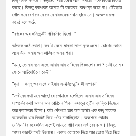
কিছু একটা ভাবছে। নম্রমিতা আর তোহা একে অপরের দিকে চাওয়া চাওয়ি
করছে। কিন্তু ব্যাপারটা আসলে কী কারোরই বোধগম্য হচ্ছে না। ঠোঁটদুটো
গোল করে বেশ জোরে জোরে বারকয়েক শ্বাস ছাড়ে সে। অতঃপর রুক্ষ
কণ্ঠে বলে ওঠে,
“রণকের অ্যাকসিডেন্টটা পরিকল্পিত ছিলো।”
আঁতকে ওঠে তোহা। কথাটা যেনো ধাক্কা লাগে বুকে এসে। চোখের কোনে
এসে ভীড় জমায় অনাকাঙ্ক্ষিত জলরাশিরা।
“নম্র, তোমার মনে আছে আমার আর তারিনের পিকগুলোর কথা? যেটা তোমার
ফোনে পাঠিয়েছিলো কেউ!”
“হ্যা। কিন্তু ওর সাথে ভাইয়ার অ্যাক্সিডেন্টের কী সম্পর্ক!”
“সজীবের কথা মনে আছে! যে তোমাকে বলেছিলো আমার আর তারিনের
সম্পর্কের কথা! আমার আর তারিনের পিক একমাত্র তৃতীয় ব্যাক্তি হিসেবে
তার ক্যামেরায় ছিলো। তাই কৌশলে তার অগোচরেই এক বন্ধু মারফত
অনেকদিন ধরে বিষয়টা নিয়ে খোঁজ চালাচ্ছিলাম। অবশেষে তোমার
ডেলিভারির কয়েকদিন আগেই জানতে পারি এসব সজীবের কাজ। কিন্তু
আসল কারণটা স্পষ্ট ছিলোনা। এরপর তোমাকে নিয়ে আর তোহা বিয়ে নিয়ে