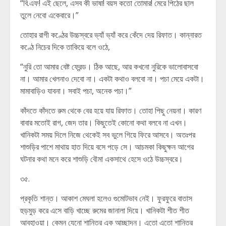
“বি.এফ! এই ছেলে, এসব কী ভাষা! বয়স কতো তোমার! মেরে পিঠের ছাল
তুলে নেবো একেবারে।”
তোহার রাগী কণ্ঠের উচ্চস্বরে ভ্যাঁ ভ্যাঁ করে কেঁদে দেয় রিফাত। কান্নারত
কণ্ঠে নিচের দিকে তাকিয়ে বলে ওঠে,
“নুরি তো আমার বেষ্ট ফ্রেন্ড। ঠিক আছে, আর কখনো নুরিকে ভালোবাসবো
না। আমার খেলনাও দেবো না। একটা কথাও বলবো না। পচা মেয়ে একটা।
মামাবাড়িও যাবনা। সবাই পচা, অনেক পচা।”
কাঁদতে কাঁদতে রুম থেকে বের হয়ে যায় রিফাত। তোহা পিছু নেয়না। কারণ
বাবার মতোই রাগ, জেদ তার। কিছুতেই কোনো কথা বলবে না এখন।
খানিকটা সময় দিলে নিজে থেকেই সব ভুলে গিয়ে ফিরে আসবে। অতঃপর
শাশুড়ির পাশে মাথায় হাত দিয়ে বসে পড়ে সে। আচমকা কিছুক্ষন আগের
ঘটনার কথা মনে করে শাশুড়ি বৌমা একসাথে হেসে ওঠে উচ্চস্বরে।
৩৫.
প্রকৃতি শান্ত। আকাশ মেঘলা হলেও গুমোটভাব নেই। ফুরফুরে বাতাস
হুড়মুড় করে এসে বাড়ি খাচ্ছে রুমের জানালা দিয়ে। খানিকটা শীত শীত
আবহাওয়া। কেমন যেনো শান্তির এক আচ্ছাদন। এতো এতো শান্তির