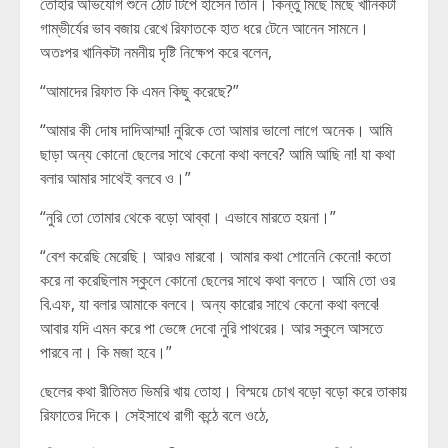
তোহার অভিযোগ শুনে ঠোঁট টিপে হাসেন তিনি। কিন্তু মিছে মিছে খানিকটা
গাম্ভীর্যের ভাব বজায় রেখে রিফাতকে হাত ধরে টেনে আনেন সামনে।
অতঃপর খানিকটা নমনীয় দৃষ্টি নিক্ষেপ করে বলেন,
“আমাদের রিফাত কি এমন কিছু করেছে?”
“আমার কী দোষ দাদিআম্মা! নুরিকে তো আমার ভালো লাগে অনেক। আমি
ছাড়া অন্য কোনো ছেলের সাথে কেনো কথা বলবে? আমি আছি না! যা কথা
বলার আমার সাথেই বলবে ও।”
“নুরি তো তোমার থেকে বড়ো আব্বা। এভাবে মারতে হয়না।”
“বেশ করেছি মেরেছি। আরও মারবো। আমার কথা শোনেনি কেনো! কতো
করে না করেছিলাম স্কুলে কোনো ছেলের সাথে কথা বলতে। আমি তো ওর
বি.এফ, যা বলার আমাকে বলবে। অন্য কারোর সাথে কেনো কথা বলবে!
আবার যদি এমন করে পা ভেঙ্গে দেবো নুরি পাথরের। আর স্কুলে আসতে
পারবে না। কি মজা হবে।”
ছেলের কথা রীতিমত ভিমরি খায় তোহা। বিস্ময়ে চোখ বড়ো বড়ো করে তাকায়
রিফাতের দিকে। সেইসাথে রাগী কন্ঠে বলে ওঠে,