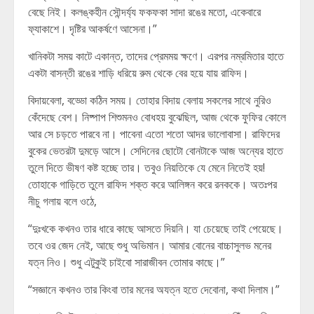
বেছে নিই। কলঙ্কহীন সৌন্দর্য্য ফকফকা সাদা রঙের মতো, একেবারে
ফ্যাকাশে। দৃষ্টির আকর্ষণে আসেনা।”
খানিকটা সময় কাটে একান্ত, তাদের প্রেমময় ক্ষণে। এরপর নম্রমিতার হাতে
একটা বাসন্তী রঙের শাড়ি ধরিয়ে রুম থেকে বের হয়ে যায় রাফিদ।
বিদায়বেলা, বড্ডো কঠিন সময়। তোহার বিদায় বেলায় সকলের সাথে নুরিও
কেঁদেছে বেশ। নিষ্পাপ শিশুমনও বোধহয় বুঝেছিল, আজ থেকে ফুফির কোলে
আর সে চড়তে পারবে না। পাবেনা এতো শতো আদর ভালোবাসা। রাফিদের
বুকের ভেতরটা দুমড়ে আসে। সেদিনের ছোটো বোনটাকে আজ অন্যের হাতে
তুলে দিতে ভীষণ কষ্ট হচ্ছে তার। তবুও নিয়তিকে যে মেনে নিতেই হয়!
তোহাকে গাড়িতে তুলে রাফিদ শক্ত করে আলিঙ্গন করে রনককে। অতঃপর
নীচু গলায় বলে ওঠে,
“দুঃখকে কখনও তার ধারে কাছে আসতে দিয়নি। যা চেয়েছে তাই পেয়েছে।
তবে ওর জেদ নেই, আছে শুধু অভিমান। আমার বোনের বাচ্চাসুলভ মনের
যত্ন নিও। শুধু এটুকুই চাইবো সারাজীবন তোমার কাছে।”
“সজ্ঞানে কখনও তার কিংবা তার মনের অযত্ন হতে দেবোনা, কথা দিলাম।”