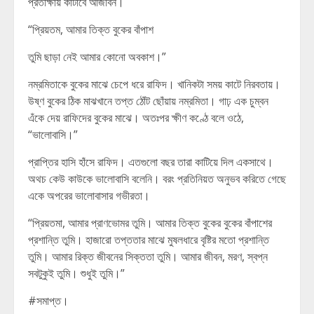
প্রতীক্ষায় কাটাবে আজীবন।
“প্রিয়তম, আমার তিক্ত বুকের বাঁপাশ
তুমি ছাড়া নেই আমার কোনো অবকাশ।”
নম্রমিতাকে বুকের মাঝে চেপে ধরে রাফিদ। খানিকটা সময় কাটে নিরবতায়।
উষ্ণ বুকের ঠিক মাঝখানে তপ্ত ঠোঁট ছোঁয়ায় নম্রমিতা। গাঢ় এক চুম্বন
এঁকে দেয় রাফিদের বুকের মাঝে। অতঃপর ক্ষীণ কণ্ঠে বলে ওঠে,
“ভালোবাসি।”
প্রাপ্তির হাসি হাঁসে রাফিদ। এতগুলো বছর তারা কাটিয়ে দিল একসাথে।
অথচ কেউ কাউকে ভালোবাসি বলেনি। বরং প্রতিনিয়ত অনুভব করিতে গেছে
একে অপরের ভালোবাসার গভীরতা।
“প্রিয়তমা, আমার প্রাণভোমর তুমি। আমার তিক্ত বুকের বুকের বাঁপাশের
প্রশান্তি তুমি। হাজারো তপ্ততার মাঝে মুষলধারে বৃষ্টির মতো প্রশান্তি
তুমি। আমার রিক্ত জীবনের সিক্ততা তুমি। আমার জীবন, মরণ, স্বপ্ন
সবটুকুই তুমি। শুধুই তুমি।”
#সমাপ্ত।