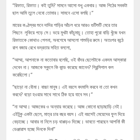
“রিফাত, রিফাত। কই তুমি? সামনে আসো শুধু একবার। আজ পিঠের সবকটা
ছাল আমি তুলে নেবো তোমার। সামনে এসো বলছি।”
মায়ের কণ্ঠস্বর শুনে দাদির শাড়ির আঁচল ধরে আরও গুটিশুটি মেরে তার
পিছনে লুকিয়ে পড়ে সে। ভয়ে মুখটা কাঁচুমাচু। তোহা পুরো বাড়ি খুঁজে যখন
রিফাতকে কোথাও পেলনা, অবশেষে আসলো শাশুড়ির রুমে। অতঃপর কন্ঠে
রাগ বজায় রেখে ভদ্রতার সহিত বললো,
“আম্মা, আপনাকে না কতোবার বলেছি, ওই বাঁদর ছেলেটাকে একদম আস্কারা
দেবেন না। আজকে স্কুলে কি কান্ড করেছে জানেন? প্রিন্সিপাল কল
করেছিলো।”
“ছাড়ো না বৌমা। বাচ্চা মানুষ। এই বয়সে বদমাসি করবে না তো কখন
করবে? বড়ো হওয়ার সাথে সাথে ঠিক হয়ে যাবে সব।”
“না আম্মা। আজকের ও অন্যায় করেছে। আজ কোনো ছাড়াছাড়ি নেই।
এইটুকু একটা ছেলে, মাত্র চার বছর বয়স। এই বয়সেই মেয়েদের ফুল দিয়ে
বেড়াচ্ছে। আবার না নিলে চড় থাপ্পড়ও দিচ্ছে। ভাবতে পারছেন আপনি! কী
ডেঞ্জারাস হচ্ছে দিনকে দিন!”