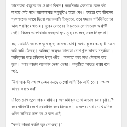
আনোয়ারা খাতুনের কণ্ঠে চাপা বিষাদ। নম্রমিতার একাধারে যেমন কষ্ট
লাগছে সেই সাথে ভালোলাগার অনুভূতিও হচ্ছে বেশ। হয়তো তার জীবনের
প্রথমাংশের সময়ে ছিলো অনেকখানি তিক্ততা, তবে সময়ের গতিবিধিতে তা
আজ প্রাপ্তির খাতায়। বুকের ভেতরের তিক্ততার লেশমাত্রও অবশিষ্ট
নেই। বিশুদ্ধ ভালোবাসার স্বচ্ছতা ধুয়ে মুছে ফেলেছে সকল তিক্ততা।
কড়া মেডিসিনের ফলে ঘুমে জুড়ে আসছে চোখ। অথচ বুকের কাছে কী যেনো
ভারী ভারী ঠেকছে। অনিচ্ছা সত্ত্বেও আলতো চোখ খুলে তাকায় নম্রমিতা।
আবিষ্কার করে রাফিদের উষ্ণ শরীর। আলতো করে মাথা ঠেকানো তার
বুকে। গলার কাছটা অনেকটা ভেজা ভেজা। নম্রমিতা আদুরে গলায় বলে
ওঠে,
“ইশ! পাগলটা এখনও কেমন করছে দেখো! আমি ঠিক আছি তো। এখনও
কান্না করতে হয়!”
চকিতে চোখ তুলে তাকায় রাফিদ। অশ্রুসিক্ত চোখ আড়াল করার বৃথা চেষ্টা
করে খানিকটা কেশে স্বাভাবিক করে নিজেকে। অতঃপর চোরা চোখে এদিক
ওদিক তাকিয়ে ভাঙ্গা কণ্ঠে বলে ওঠে,
“ককই কান্না করছি! ভুল দেখেছো।”