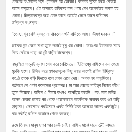
ফোনের রিংটোনের শব্দে ধ্যানভঙ্গ হয় তোহার। ভাবনার সুতো ছিঁড়ে বেরিয়ে
আসে বাস্তবে। এই অসময়ে রাফিদের কল পেয়ে বেশ অনেকটাই অবাক হয়
তোহা। চিন্তাগ্রস্ত হয়ে ফোন কানে ধরতেই ভেসে আসে রাফিদের
উদ্বিগ্ন কণ্ঠস্বর।
“তোহা, খুব বেশি ব্যস্ত না থাকলে এখনি বাড়িতে আয়। ভীষণ দরকার।”
রণকের বুক থেকে মাথা তুলে ললাটে চুমু খায় তোহা। অতঃপর রিফাতকে সাথে
নিয়ে বেরিয়ে পড়ে চৌধুরী বাড়ীর উদ্দেশ্যে।
নম্রমিতা মাত্রই ক্লাস শেষ করে বেরিয়েছে। ইতিমধ্যে রাফিদের কল পেয়ে
মুচকি হাসে। রিসিভ করে মশকরাসূচক কিছু বলার আগেই রাফিদ উদ্বিগ্ন
কণ্ঠে তাকে বাড়ি ফিরতে বলে ফোন রেখে দেয়। অবাক হয় নম্রমিতা।
বর্তমানে সে একটা কলেজের প্রফেসর। মা আর বোনের দায়িত্ব নিজের কাঁধে
তুলে নিয়েছে। রাফিদ এ বিষয়ে কখনও আপত্তি করেনি। বরং চাচা চাচীর
আসল চেহারা জানার পর থেকে পরোক্ষভাবে আরুশিকে সাহায্য করে ওই বাড়ি
ছাড়তে। সেইসাথে প্রতিমাসে একটা নির্দিষ্ট টাকা আসতো তাদের একাউন্টে।
যার সবটাই রাফিদ আড়ালে থেকে করেছে।
রুমে তিনজন মানুষ ছাড়া আর কেউ নেই। রাফিদ মাঝে মাঝে ঠোঁট কামড়ে