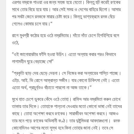
এরপর নম্রকে পাওয়া ওর জন্য সহজ হয়ে যেতো। কিন্তু হুট করেই রণকের
সাথে তোর বিয়ে হয়ে যায়। আর সেই সময় ও দেশের বাহিরে ছিলো। আসার
পর সবটা জেনে রনককে মারার চেষ্টা করে। কিন্তু ভাগ্যক্রমে রনক বেঁচে
গেলেও কোমায় চলে যায়।”
রাগে মুখশ্রী কঠোর হয়ে ওঠে নম্রমিতার। দাঁতে দাঁত চেপে হিশহিশিয়ে বলে
ওঠে,
“ওই জানোয়ারটার ফাঁসি হওয়া উচিৎ। এতো অন্যায় করার পরও কিভাবে
লাগামহীন ঘুরে বেড়াচ্ছে সে!”
“প্রকৃতি ছাড় দেয় ছেড়ে দেয়না। সে নিজের করা অন্যায়ের শাস্তি পাচ্ছে।
এইচ. আই. ভি রোগে আক্রান্ত সজীব। যার কোনো চিকিৎসা নেই। এতো
এতো অর্থ, প্রাচুর্য্যও বাঁচাতে পারলো না আজ তাকে।”
মুখে হাত চেপে ডুকরে কেঁদে ওঠে তোহা। রাফিদ আর নম্রমিতা করুন চোখে
তাকায় তার দিকে। তোহাকে শান্তনা দেওয়ার মতো কোনো ভাষা নেই তাদের
কাছে। তোহা অপেক্ষা করবে রণকের। সারাজীবন অপেক্ষা করবে। আজও
তার মনে পড়ে রণকের অভিমানী কণ্ঠ। তার দুষ্টুমিভরা আবদারগুলো। রনক
কোনোদিনও আগের মতো সুস্থ হবে কিনা তোহার জানা নেই। তবে সে