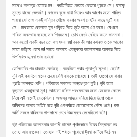
মাঝেও অশান্ত তোহার মন। প্রতিনিয়ত ভেতরে ভেতরে পুড়ছে সে। দুমড়ে
মুচড়ে যাচ্ছে ভেতরটা। রণকের বুকে মাথা দিয়েও আর আগের মতো শান্তি
পায়না যে! তাও একটু শান্তির খোঁজে বারবার অবশ দেহটার কাছে ছুটে যায়
সে। মাঝরাতে ছেলেকে ঘুম পাড়িয়ে দিয়ে ছুটে আসে এই রুমে। যেখানে
শায়িত অবস্থায় রয়েছে তার প্রিয়তম। চোখ ফেটে বেরিয়ে আসে কান্নারা।
আর কতো! একটা বছর তো কম সময় নয়! রনক কী আর কখনও তাকে আগের
মতো জড়িয়ে ধরবে না! সময়ে অসময়ে একটুকরো ভালোবাসার আবদার নিয়ে
উপস্থিত হবেনা তার দুয়ারে!
ডেলিভারির পর চারমাস কেটেছে। নম্রমিতা প্রায় পুরোপুরি সুস্থ। ছোটো
নুরি এই কয়দিনে মায়ের চেয়ে বেশি বাবাকে পেয়েছে। তাই হয়তো সে বাবার
প্রতি আসক্ত বেশি। পরিবারের সকলের অন্তঃপ্রাণ নুরি। নুরি হলো
কুড়ানো একটুকরো সুখ। তাইতো রাফিদ প্রথমবারের মতো মেয়েকে কোলে
নিয়ে এই নামেই ডেকেছিল। অজস্র আদরে ভরিয়ে দিয়েছিলো তাকে।
রাফিদের আদরে অতিষ্ট হয়ে নুরি একপর্যায়ে জোরেশোরে কেঁদে ওঠে। রুম
ভর্তি সকলে রাফিদের পাগলামো দেখে উচ্চস্বরে হেসেছিলো বটে।
দুই পরিবারের আলোচনায় আগামী মাসেই পূর্ণাঙ্গভাবে বিয়ের সিদ্ধান্ত হয়
তোহা আর রনকের। তোহাও এই পর্যায়ে পুরোনো ট্রমা কাটিয়ে উঠে মন