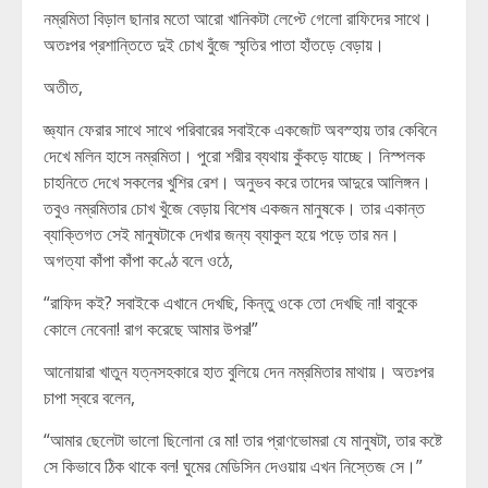
নম্রমিতা বিড়াল ছানার মতো আরো খানিকটা লেপ্টে গেলো রাফিদের সাথে।
অতঃপর প্রশান্তিতে দুই চোখ বুঁজে স্মৃতির পাতা হাঁতড়ে বেড়ায়।
অতীত,
জ্ঞ্যান ফেরার সাথে সাথে পরিবারের সবাইকে একজোট অবস্হায় তার কেবিনে
দেখে মলিন হাসে নম্রমিতা। পুরো শরীর ব্যথায় কুঁকড়ে যাচ্ছে। নিস্পলক
চাহনিতে দেখে সকলের খুশির রেশ। অনুভব করে তাদের আদুরে আলিঙ্গন।
তবুও নম্রমিতার চোখ খুঁজে বেড়ায় বিশেষ একজন মানুষকে। তার একান্ত
ব্যাক্তিগত সেই মানুষটাকে দেখার জন্য ব্যাকুল হয়ে পড়ে তার মন।
অগত্যা কাঁপা কাঁপা কণ্ঠে বলে ওঠে,
“রাফিদ কই? সবাইকে এখানে দেখছি, কিন্তু ওকে তো দেখছি না! বাবুকে
কোলে নেবেনা! রাগ করেছে আমার উপর!”
আনোয়ারা খাতুন যত্নসহকারে হাত বুলিয়ে দেন নম্রমিতার মাথায়। অতঃপর
চাপা স্বরে বলেন,
“আমার ছেলেটা ভালো ছিলোনা রে মা! তার প্রাণভোমরা যে মানুষটা, তার কষ্টে
সে কিভাবে ঠিক থাকে বল! ঘুমের মেডিসিন দেওয়ায় এখন নিস্তেজ সে।”