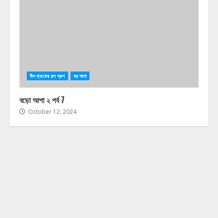
নীল ক্যাফের গল্প গ্রুপ
বড় আপা
বড়ো আপা ২ পর্ব 7
October 12, 2024