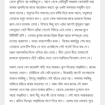
থেকে খুশিতে হয় সবকিছুতে। আগে থেকে মোটামুটি সবরকম কেনাকাটা করা
থাকায় অল্পদিনের মাঝে আয়োজন করতে খুব একটা সমস্যার সম্মুখীন হতে
হয়না তাদের। হলুদের দিন সকলের চোখ ফাঁকি দিয়ে রনক আসে, শুধুমাত্র
তোহাকে হলুদ লাগাবে বলে। এতো লোক সমাগমের মাঝে রনককে নিজের
রুমে দেখে হতবাক তোহা। বিস্ময়ে কিছু বলে ওঠার আগেই উন্মুক্ত স্বল্প
মেদযুক্ত পেটে শীতল ছোঁয়া পেতেই শিউরে ওঠে তোহা। রনকের মুখে
মিটিমিটি হাসি। তোহার বুকের মাঝের ড্রিম ড্রিম শব্দের কম্পাঙ্ক বেড়ে
চলেছে ক্রমাগত। অথচ ভাবলেশহীন রনক। নিজের কাজটুকু শেষ করে
তোহাকে চোখ টিপ দিয়ে যে পথে এসেছিলো সেই পথেই ফিরে যায় সে।
দ্রুত ব্যালকনির দিকে এগিয়ে যায় তোহা। ভীত চোখে নীচে তাকাতেই
রনককে সুস্থভাবে হেঁটে বেরিয়ে যেতে দেখে স্বস্তির নিঃশ্বাস ফেলে সে।
সকাল থেকে বেশ কয়েকটা শাড়ি পরে আবারও খুলে দিয়েছে নম্রমিতা। রুমের
অবস্থা বেহাল। চারিদিকে এটা সেটা ছড়ানো। বিয়েবাড়ি মানেই অগোছালো
থাকবে সবকিছু। কিন্তু নম্রমিতা সেই ধাঁচের মেয়ে নয়। সবসময় সবকিছু
সাজিয়ে গুছিয়ে রাখার অভ্যস্ত সে। আজ হটাৎ করে রুমের এই করুন
অবস্থা দেখে সরু চোখে তাকায় রাফিদ। বেডের এককোনে চুপচাপ বসে
আছে নম্রমিতা। মাথা নীচু করে কী যেনো ভাবছে। সেই সাথে ভারাক্রান্ত
মন। রাফিদ নিঃশব্দে নম্রমিতার পাশে গিয়ে বসে। এরপর তার একহাত পুরে