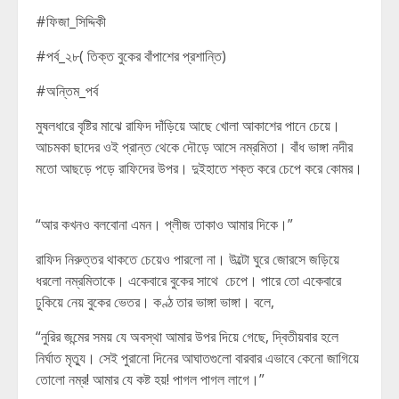
#ফিজা_সিদ্দিকী
#পর্ব_২৮( তিক্ত বুকের বাঁপাশের প্রশান্তি)
#অন্তিম_পর্ব
মুষলধারে বৃষ্টির মাঝে রাফিদ দাঁড়িয়ে আছে খোলা আকাশের পানে চেয়ে।
আচমকা ছাদের ওই প্রান্ত থেকে দৌড়ে আসে নম্রমিতা। বাঁধ ভাঙ্গা নদীর
মতো আছড়ে পড়ে রাফিদের উপর। দুইহাতে শক্ত করে চেপে করে কোমর।
“আর কখনও বলবোনা এমন। প্লীজ তাকাও আমার দিকে।”
রাফিদ নিরুত্তর থাকতে চেয়েও পারলো না। উল্টো ঘুরে জোরসে জড়িয়ে
ধরলো নম্রমিতাকে। একেবারে বুকের সাথে চেপে। পারে তো একেবারে
ঢুকিয়ে নেয় বুকের ভেতর। কণ্ঠ তার ভাঙ্গা ভাঙ্গা। বলে,
“নুরির জন্মের সময় যে অবস্থা আমার উপর দিয়ে গেছে, দ্বিতীয়বার হলে
নির্ঘাত মৃত্যু। সেই পুরানো দিনের আঘাতগুলো বারবার এভাবে কেনো জাগিয়ে
তোলো নম্র! আমার যে কষ্ট হয়! পাগল পাগল লাগে।”