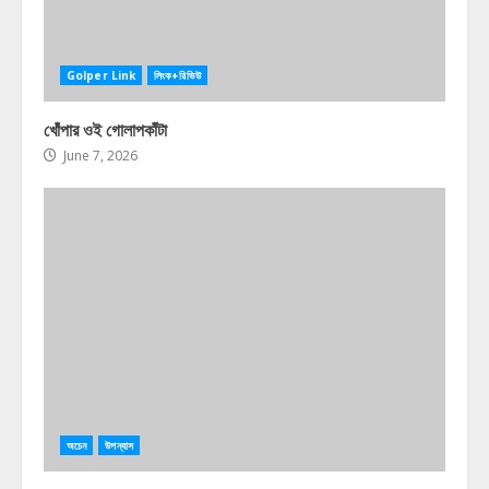
Golper Link
লিংক+রিভিউ
খোঁপার ওই গোলাপকাঁটা
June 7, 2026
অচেন
উপন্যাস