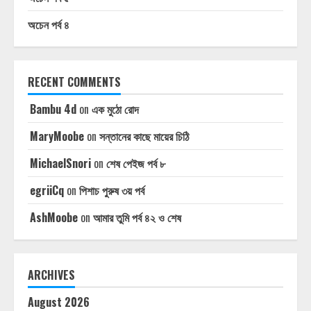
অচেন পর্ব ৪
RECENT COMMENTS
Bambu 4d
on
এক মুঠো রোদ
MaryMoobe
on
সন্তানের কাছে মায়ের চিঠি
MichaelSnori
on
শেষ পেইজ পর্ব ৮
egriiCq
on
পিশাচ পুরুষ ৩য় পর্ব
AshMoobe
on
আমার তুমি পর্ব ৪২ ও শেষ
ARCHIVES
August 2026