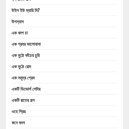
উইল ইউ ম্যারি মি?
উপন্যাস
এক কাপ চা
এক প্রহর ভালোবাসা
এক মুঠো কাঁচের চুরি
এক মুঠো রোদ
এক সমুদ্র প্রেম
একটি ডিভোর্স লেটার
একটি রাতের গল্প
ওহে প্রিয়
কনে বদল