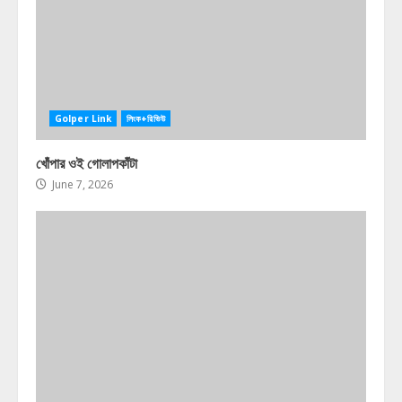
Golper Link
লিংক+রিভিউ
খোঁপার ওই গোলাপকাঁটা
June 7, 2026