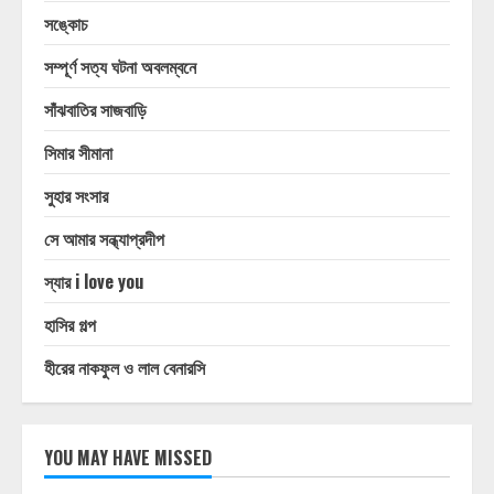
সঙ্কোচ
সম্পূর্ণ সত্য ঘটনা অবলম্বনে
সাঁঝবাতির সাজবাড়ি
সিমার সীমানা
সুহার সংসার
সে আমার সন্ধ্যাপ্রদীপ
স্যার i love you
হাসির গল্প
হীরের নাকফুল ও লাল বেনারসি
YOU MAY HAVE MISSED