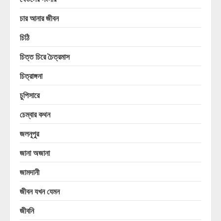
চার আনার জীবন
চিঠি
চিত্ত চিরে চৈত্রমাস
চিত্রাঙ্গনা
চুপিসারে
চেম্বার কথন
জলনূপুর
জানা অজানা
জামদানী
জীবন যখন যেমন
জীবনি