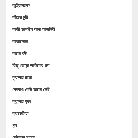
কন্ট্রোললেস
কাঁচের চুরি
কাজী তাসমীন আরা আজমিরী
কাঞ্চাসোনা
কালো বউ
কিছু জোড়া শালিকের গল্প
কুয়াশার মতো
কোথাও কেউ ভালো নেই
ক্যান্সার যুদ্ধ
ক্যামেলিয়া
খুন
ঘেউলের সংসার