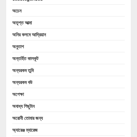
অচেন
অতৃপ্ত আত্মা
অনির কলমে আদ্রিয়ান
অনুতাপ
অন্তর্হিত কালকূট
অন্যরকম তুমি
অন্যরকম বউ
অপেক্ষা
অবাধ্য পিছুটান
অরোনী তোমার জন্য
অ্যারেঞ্জ ম্যারেজ