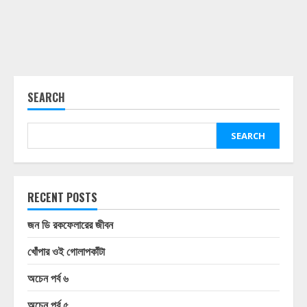
SEARCH
SEARCH
RECENT POSTS
জন ডি রকফেলারের জীবন
খোঁপার ওই গোলাপকাঁটা
অচেন পর্ব ৬
অচেন পর্ব ৫