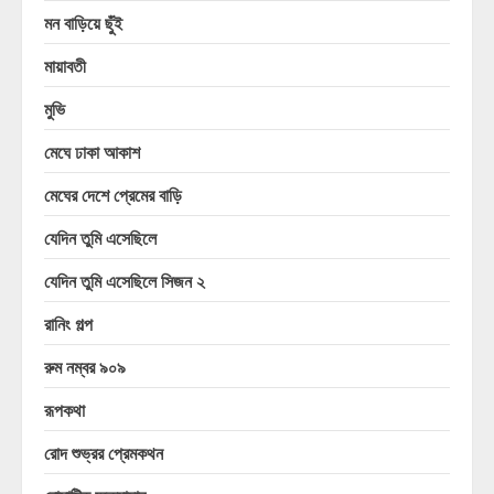
মন বাড়িয়ে ছুঁই
মায়াবতী
মুভি
মেঘে ঢাকা আকাশ
মেঘের দেশে প্রেমের বাড়ি
যেদিন তুমি এসেছিলে
যেদিন তুমি এসেছিলে সিজন ২
রানিং গল্প
রুম নম্বর ৯০৯
রূপকথা
রোদ শুভ্রর প্রেমকথন