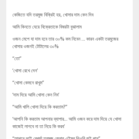
কেজিতে যদি তরমুজ বিক্রিই হয়, খোসার দাম কেন দিব
আমি কিনতে যেয়ে বিক্রেতাকে বিষয়টা বুঝালাম
ওজন মেপে যা দাম হবে তার ৩০% কম নিবেন … কারন একটা তরমুজের
খোসার ওজনই টোটালের ৩০%
“তো”
‘খোসা রেখে দেন’
“খোসা কেমনে রাখুম”
‘দাম দিয়ে আমি খোসা কেন নিব’
“আমি খালি খোসা দিয়ে কি করতাম?”
‘আপনি কি করতাম আপনার ব্যাপার… আমি ওজন করে দাম দিয়ে যে খোসা
কাজেই লাগবে না তা নিয়ে কি করব’
“আপনে ভাই বেপর্দা তরমুজ কেনার এইসব থিওরি কই পান”