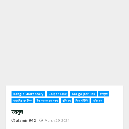
Bangla Short Story
Golper Link
sad golper link
উপন্যাস
ধারাবাহিক গল্প লিংক
নীল ক্যাফের গল্প গ্রুপ
রানিং গল্প
লিংক+রিভিউ
হাসির গল্প
তরমুজ
alamin@12
March 29, 2024