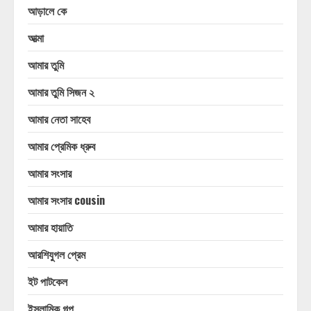
আড়ালে কে
আত্মা
আমার তুমি
আমার তুমি সিজন ২
আমার নেতা সাহেব
আমার প্রেমিক ধ্রুব
আমার সংসার
আমার সংসার cousin
আমার হায়াতি
আরশিযুগল প্রেম
ইট পাটকেল
ইসলামিক গল্প