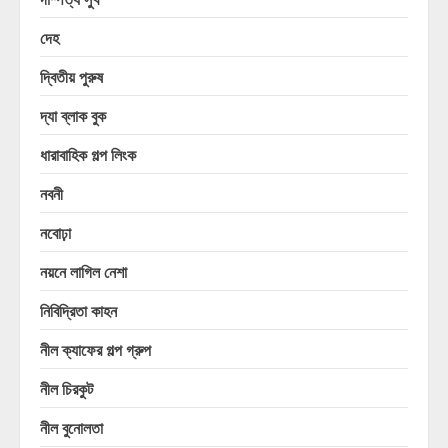
দেহ
দ্বিতীয় পুরুষ
দ্যা ব্লাক বুক
ধারাবাহিক গল্প লিংক
নবনী
নবোঢ়া
নয়নে লাগিল নেশা
নিবিদ্রিতা কাহন
নীল ক্যাফের গল্প গ্রুপ
নীল চিরকুট
নীল বুনোলতা