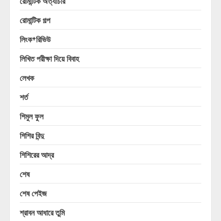
রোমান্টিক অত্যাচার
রোমান্টিক গল্প
লিংক+রিভিউ
লিখিত পরীক্ষা দিয়ে বিবাহ
লেখক
শর্ত
শিমুল ফুল
শিশির বিন্দু
শিশিরের আদ্র
শেষ
শেষ পেইজ
শ্রাবন আধারে তুমি