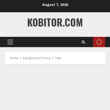
Skip
August 7, 2026
to
content
KOBITOR.COM
Primary
Menu
Home
Bangla Short Story
তরমুজ