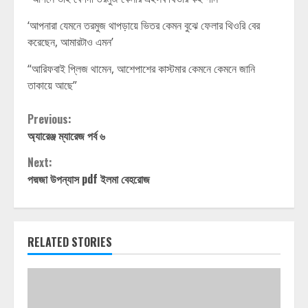
‘আপনারা যেমনে তরমুজ থাপড়ায়ে ভিতর কেমন বুঝে ফেলার থিওরি বের
করেছেন, আমারটাও এমন’
“আরিফবাই প্লিজ থামেন, আশেপাশের কাস্টমার কেমনে কেমনে জানি
তাকায়ে আছে”
Continue
Previous:
অ্যারেঞ্জ ম্যারেজ পর্ব ৬
Reading
Next:
পদ্মজা উপন্যাস pdf ইলমা বেহরোজ
RELATED STORIES