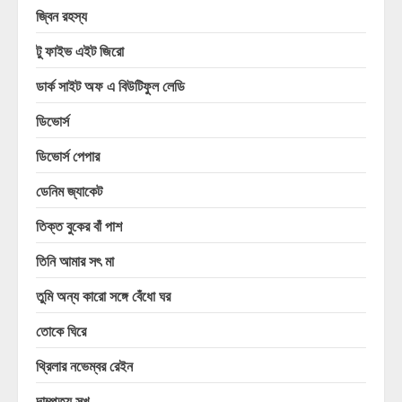
জ্বিন রহস্য
টু ফাইভ এইট জিরো
ডার্ক সাইট অফ এ বিউটিফুল লেডি
ডিভোর্স
ডিভোর্স পেপার
ডেনিম জ্যাকেট
তিক্ত বুকের বাঁ পাশ
তিনি আমার সৎ মা
তুমি অন্য কারো সঙ্গে বেঁধো ঘর
তোকে ঘিরে
থ্রিলার নভেম্বর রেইন
দাম্পত্য সুখ