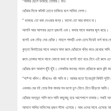
“আমার ছেলে ডাকছে তোমায়। যাও
ছোঁয়ার দিকে কটমট চোখে তাকিয়ে বলে সাবিনা বেগম।
” ডাকছে তো বকা দেওয়ার জন্য। ভালো তো আর বাসবে না।
আপনি আর আপনার ছেলে দুজনই এক। কথার সাথে করলার জুস ঝড়ে।
বলেই এক দৌড় দেয় ছোঁয়া। নাহলে শাশুড়ী এখন চোখ দিয়েই ভর্স করে 
কুত্তা বিলাইয়ের সাথে ধবধবে সাদা রুমে ছোঁয়াকে বন্ধি করে রেখেছে সাদ
রুমে ঢোকার সাথে সাথে কোনো কথা না বলেই হাত ধরে টেনে এই রুমে এনে
ছোঁয়ার রাগ আকাশ ছুঁই ছুঁই। লোকটার কতবড় সাহস ছোঁয়াকে রুমে বন্দি ক
“শা*লা খবিশ। জীবনেও বউ পাবি না। আমার মতো ইনোসেন্ট কিউট সুইট মে
একবার বের হই তোর টাক মাথার সব গুলো চুল টোনে টেনে ছিঁড়বো আমি।
ছোঁয়ার অদ্ভুত গালি শুনে সাদি কাচুমাচু হয়ে আশেপাশে তাকায়। সবাই অ
আসলে সাদির অফিসের দুজন স্টাফ এসেছে। আর ওদের সাথে এসেছে আবি