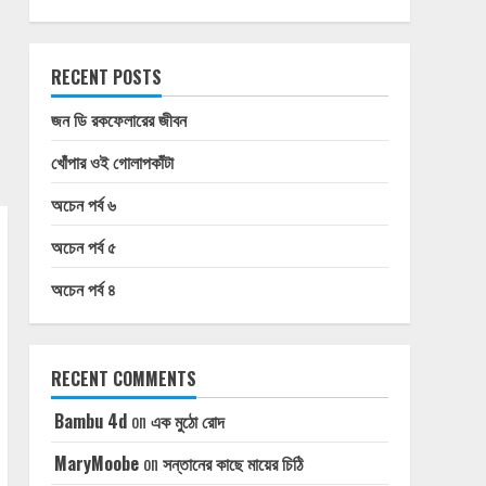
RECENT POSTS
জন ডি রকফেলারের জীবন
খোঁপার ওই গোলাপকাঁটা
অচেন পর্ব ৬
অচেন পর্ব ৫
অচেন পর্ব ৪
RECENT COMMENTS
Bambu 4d
on
এক মুঠো রোদ
MaryMoobe
on
সন্তানের কাছে মায়ের চিঠি