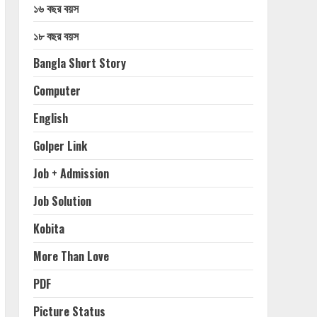
১৬ বছর বয়স
১৮ বছর বয়স
Bangla Short Story
Computer
English
Golper Link
Job + Admission
Job Solution
Kobita
More Than Love
PDF
Picture Status