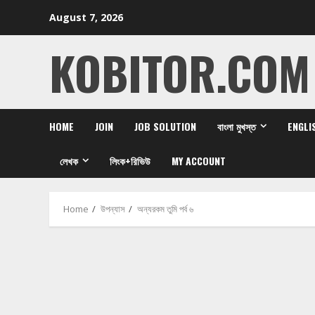
Skip
August 7, 2026
to
content
KOBITOR.COM
HOME
JOIN
JOB SOLUTION
বাংলা মুখস্ত
ENGLI
লেখক
লিংক+রিভিউ
MY ACCOUNT
Home
উপন্যাস
অন্যরকম তুমি পর্ব ৬