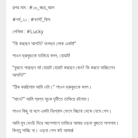
গল্পর নাম : #১৬_বছর_বয়স
#পর্ব_২১ : #ফার্স্ট_কিস
লেখিকা : #Lucky
“কি করছেন আপনি? অসভ্য লোক একটা!”
শাওন ভ্রুকুচকে তাকিয়ে বলল, হোয়াট!
“বুঝতে পারছেন না! হোয়াট হোয়াট করছেন কেন? কি করতে যাচ্ছিলেন
আপনি?”
“ঠিক করছিলাম আমি ওটা।” শাওন ভ্রুকুচকে বলল।
“মানে?” আমি প্রশ্ন সূচক দৃষ্টিতে তাকিয়ে রইলাম।
শাওন কিছু না বলে একটা নিঃশ্বাস ফেলে বিছানা থেকে নেমে গেল।
আমি মুখ ভেংচি দিয়ে আশেপাশে তাকিয়ে আমার ওড়না খুজতে লাগলাম।
কিন্তু পাচ্ছি না। ওড়না গেল কই আমার!