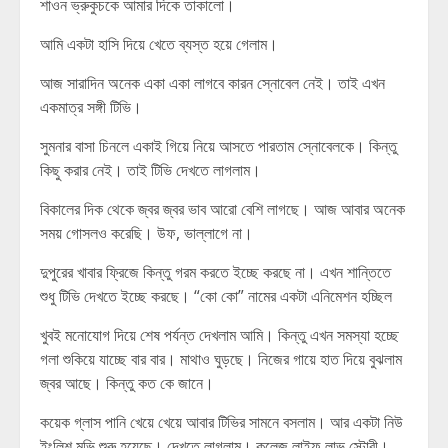
শাওন ভ্রুকুচকে আমার দিকে তাকালো।
আমি একটা হাসি দিয়ে খেতে ব্যস্ত হয়ে গেলাম।
আজ সারাদিন অনেক একা একা লাগবে কারন স্নোবেল নেই। তাই এখন
একমাত্র সঙ্গী টিভি।
সুমনার বাসা চিনলে একাই গিয়ে নিয়ে আসতে পারতাম স্নোবেলকে। কিন্তু
কিছু করার নেই। তাই টিভি দেখতে লাগলাম।
বিকালের দিক থেকে জ্বর জ্বর ভাব আরো বেশি লাগছে। আজ আবার অনেক
সময় গোসলও করেছি। উফ, ভাল্লাগে না।
দুপুরের খাবার ফ্রিজে কিন্তু গরম করতে ইচ্ছে করছে না। এখন শান্তিতে
শুধু টিভি দেখতে ইচ্ছে করছে। “কো কো” নামের একটা এনিমেশন হচ্ছিল
খুবই মনোযোগ দিয়ে শেষ পর্যন্ত দেখলাম আমি। কিন্তু এখন সমস্যা হচ্ছে
গলা শুকিয়ে যাচ্ছে বার বার। মাথাও ঘুড়ছে। নিজের গায়ে হাত দিয়ে বুঝলাম
জ্বর আছে। কিন্তু কত কে জানে।
কয়েক গ্লাস পানি খেয়ে খেয়ে আবার টিভির সামনে বসলাম। আর একটা নিউ
ইংলিশ মুভি শুরু হয়েছে। দেখতে লাগলাম। কলেজ লাইফ লাভ স্টোরী।