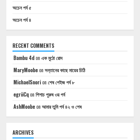
অচেন পর্ব ৫
অচেন পর্ব ৪
RECENT COMMENTS
Bambu 4d
on
এক মুঠো রোদ
MaryMoobe
on
সন্তানের কাছে মায়ের চিঠি
MichaelSnori
on
শেষ পেইজ পর্ব ৮
egriiCq
on
পিশাচ পুরুষ ৩য় পর্ব
AshMoobe
on
আমার তুমি পর্ব ৪২ ও শেষ
ARCHIVES