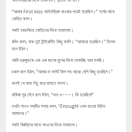
আইসক্রিমের দিকে তাকালাম। দুটোই নষ্ট হল।
“আমার First kiss আইসক্রিম খাওয়ার পরেই হয়েছিল।” গর্বের সাথে
মোহিত বলল।
সবাই হকচকিয়ে মোহিতের দিকে তাকালাম।
রবিন বলল, যাক তুই ইন্টারেস্টিং কিছু বললি। “আমারো হয়েছিল।” তিলক
বলে উঠল।
আমি ভ্রুকুচকে এক এক জনের মুখের দিকে তাকাচ্ছি আর শুনছি।
চঞ্চল বলে উঠল, “আমার ত ফার্স্ট কিস সহ আরো বেশি কিছু হয়েছিল।”
বলেই সে মাথা নিচু করে হাসতে লাগল।
বাকিরা সুর টেনে বলে উঠল, “অহ ও~~~। কি হয়েছিল!”
তখনি শাওন গম্ভীর গলায় বলল, “Enough! এখন যাওয়া উচিত
আমাদের।”
সবাই বিরক্তির সাথে শাওনের দিকে তাকালো।