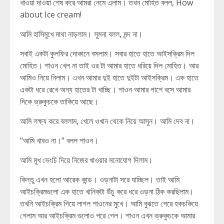
খাওয়া দাওয়া শেষ করে আমরা নেমে এলাম। তখন মোহিত বলল, How
about Ice cream!
আমি হাসিমুখে মাথা নাড়লাম। সুমনা বলল, মন্দ না।
সবাই একটা কুলফির দোকানে বসলাম। সবার হাতে হাতে আইসক্রিম দিল
মোহিত। শাওন খেল না তাই ওর টা আমার হাতে ধরিয়ে দিল মোহিত। আর
আমিও নিয়ে নিলাম। এখন আমার দুই হাতে দুইটা আইসক্রিম। এক হাতে
একটা ধরে রেখে অন্য হাতের টা খাচ্ছি। শাওন আমার পাশে বসে আমার
দিকে ভ্রুকুচকে তাকিয়ে আছে।
আমি লক্ষ্য করে বললাম, খেলে ওখান থেকে নিয়ে আসুন। আমি দেব না।
“আমি খাবও না।” বলল শাওন।
আমি মুখ ভেংচি দিয়ে নিজের খাওয়ার মনোযোগ দিলাম।
কিন্তু এখন হলো আরেক কান্ড। ওড়নাটা সরে যাচ্ছিল। তাই আমি
আইচক্রিমগুলো এক হাতে খানিকটা উঁচু করে ধরে ওড়না ঠিক করছিলাম।
তখনি আইচক্রিম গিয়ে লাগল শাওনের মুখে। আমি বুঝতে পেরে হকচকিয়ে
গেলাম আর আইচক্রিম গুলোও পরে গেল। শাওন এখন ভ্রুকুচকে আমার