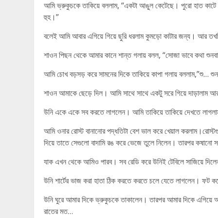
আমি ভ্রুকুচকে তাকিয়ে বললাম, “একটা আঙুল কেটেছে। পুরো হাত কাটে
হুহ।”
বলেই আমি আবার এগিয়ে গিয়ে ছুরি ধরলাম কুমড়ো কাটার জন্য। আর 
শাওন পিছন থেকে আমার কানে শান্ত গলায় বলল, “সোজা ভাবে কথা শুনব
আমি চোখ বড়সড় করে সামনের দিকে তাকিয়ে কাপা গলায় বললাম,”শু… শু
শাওন আমাকে ছেড়ে দিল। আমি সাথে সাথে একটু সরে গিয়ে দাড়ালাম আ
উনি একে একে সব করতে লাগলেন। আমি তাকিয়ে তাকিয়ে দেখতে লাগল
আমি ওনার রোস্ট বানানোর পদ্ধতিটা বেশ ভাল করে খেয়াল করলাম।রোস্টগ
দিয়ে তাতে সেগুলো বাদামি রঙ করে ভেজে তুলে নিলেন। তারপর কষানো সব 
যাক এখন থেকে আমিও পারব। সব রেডি করে উনিই টেবিলে সাজিয়ে দিল
উনি শার্টের ভাজ করা হাতা ঠিক করতে করতে চলে যেতে লাগলেন। ফট 
উনি ঘুরে আমার দিকে ভ্রুকুচকে তাকালেন। তারপর আমার দিকে এগিয
রাতের মত…