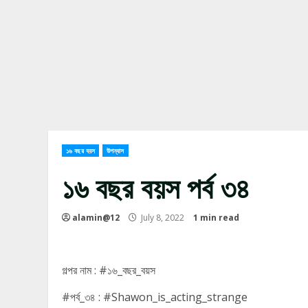
১৬ বছর বয়স
উপন্যাস
১৬ বছর বয়স পর্ব ৩৪
alamin@12
July 8, 2022
1 min read
গল্পর নাম : #১৬_বছর_বয়স
#পর্ব_৩৪ : #Shawon_is_acting_strange