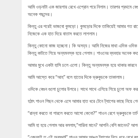
আমি ওড়নাটা এক জায়গায় রেখে এপ্রোন পরে নিলাম। তারপর প্রথমে 
অনেক পছন্দের।
কিন্তু এর পরেই ভাজবো কুমড়ো। কুমড়োর দিকে তাকিয়েই আমার গত রাত
নিজেকে এক হাত দিয়ে বাতাস করতে লাগলাম।
কিন্তু কোনো কাজ হচ্ছেনা। কি অসহ্য। আমি নিজের মাথা এদিক ওদিক ঝাকি
কিন্তু কাটতে গিয়ে অন্যমনস্ক হয়ে গেলাম। শাওনের ব্যবহার অনেক ব
আমার মুখে একটা হাসি চলে এলো। কিন্তু অন্যমনস্ক হয়ে থাকার কারনে
আমি আস্তে করে “আহ” বলে হাতের দিকে ভ্রুকুচকে তাকালাম।
ওদিকে বেগুন গুলো চুলোর উপরে। সাথে সাথে এগিয়ে গিয়ে চুলো অফ করল
হঠাৎ শাওন পিছন থেকে এসে আমার হাত ধরে টেনে ট্যাপের কাছে নিয়ে গ
“রান্না করতে না পারলে করতে আসো কেনো?” শাওন রেগে ভ্রুকুচকে তা
আমি হা হয়ে গেলাম আর বললাম,”পারিনা মানে? আপনি বেশি জানেন? আপন
“এজন্যই ত এই অবস্থা!” শাওন আমার আঙুল ট্যাপের নিচে ধরে রেখে 