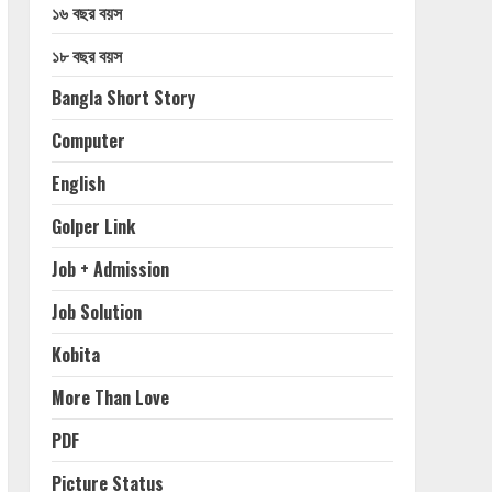
১৬ বছর বয়স
১৮ বছর বয়স
Bangla Short Story
Computer
English
Golper Link
Job + Admission
Job Solution
Kobita
More Than Love
PDF
Picture Status