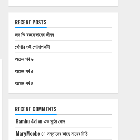
RECENT POSTS
জন ডি রকফেলারের জীবন
খোঁপার ওই গোলাপকাঁটা
অচেন পর্ব ৬
অচেন পর্ব ৫
অচেন পর্ব ৪
RECENT COMMENTS
Bambu 4d
on
এক মুঠো রোদ
MaryMoobe
on
সন্তানের কাছে মায়ের চিঠি