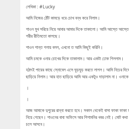
লেখিকা : #Lucky
আমি নিজের ঠোঁট কামড়ে ধরে চোখ বন্ধ করে নিলাম।
শাওন মুখ সরিয়ে নিয়ে আবার আমার দিকে তাকালো। আমি আস্তে আস্তে 
শরীর রীতিমতো কাপছে।
শাওন শান্ত গলায় বলল, এখনো ত আমি কিছুই করিনি।
আমি চমকে ওনার চোখের দিকে তাকালাম। আর একটা ঢোক গিললাম।
হঠাৎই পায়ের কাছে স্নোবেল এসে ঘুড়ঘুড় করতে লাগল। আমি নিচের দ
ছাড়িয়ে নিলাম। আর হাত ছাড়িয়ে আমি আর একটুও দাড়ালাম না। ওনাকে 
।
।
আজ আমাকে দুপুরের রান্না করতে হবে। সকাল থেকেই বাসা ফাকা ফাকা 
নিয়ে গেছেন। শাওনের বাবা অফিসে আর পিশামনির খবর নেই। মোট কথ
চলে আসবে।