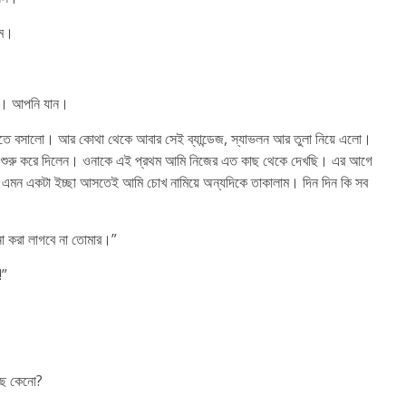
াম।
আছি। আপনি যান।
ফাতে বসালো। আর কোথা থেকে আবার সেই ব্যান্ডেজ, স্যাভলন আর তুলা নিয়ে এলো।
ে শুরু করে দিলেন। ওনাকে এই প্রথম আমি নিজের এত কাছ থেকে দেখছি। এর আগে
 এমন একটা ইচ্ছা আসতেই আমি চোখ নামিয়ে অন্যদিকে তাকালাম। দিন দিন কি সব
্না করা লাগবে না তোমার।”
!”
েছ কেনো?