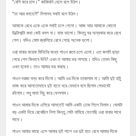
“বেশি করে চাস।” কাকিমনি হেসে বলে উঠল।
“তা আর বলতে?!” দিপাসহ সবাই বলে উঠল।
আমাকে রেখে একে একে সবাই চলে গেলো। আজ আর আমাকে কোনো
উল্টোপাল্টা কথা কেউ বলল না। যাক ভালো। কিন্তু ঘর অন্ধকার করে রেখে
গেল। যদিও মোম জ্বালিয়ে রেখে গেছে অনেক গুলো।
ওরা যাবার কয়েক মিনিটের মধ্যে শাওন রুমে চলে এলো। এত জলদি ছাড়া
পেয়ে গেল কিভাবে উনি? এখন ত আমার ভয় লাগছে। যদিও তেমন কিছু
এখন হবেনা। তাও আমার ভয় করছে।
শাওন দরজা বন্ধ করে দিলো। আমি ওর দিকে তাকালাম না। আমি দুই হাটু
ভাজ করে আলতোভাবে দুই হাতে ধরে যেভাবে বসে ছিলাম সেভাবেই
রইলাম। শুধু মাথা নিচু করে ফেললাম।
শাওন আমার দিকে এগিয়ে আসতেই আমি একটা ঢোক গিলে নিলাম। ঘোমটা
বড় একটা দিয়ে রেখেছিল নিপা কিন্তু সেটা নামিয়ে ফেলেছি ওরা যাবার সাথে
সাথে।
শাওন আমার কাছে এসে আমার দুই পাশে ওর দুই হাত রেখে আমার দিকে