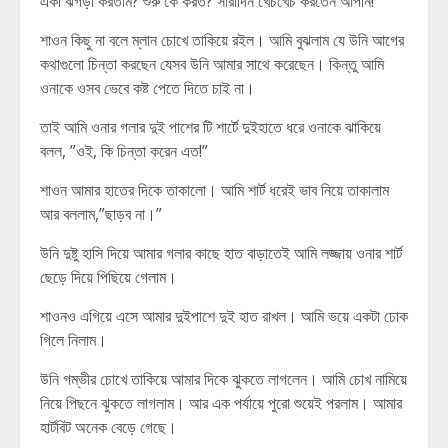
একা ঝগড়া করতাম? শুরু কে করত? সারাদিন খেচখেচ করতেন আপনি!”
শাওন কিছু না বলে ম্লান চোখে তাকিয়ে রইল। আমি বুঝলাম যে উনি আগের
কথাগুলো চিন্তা করছেন যেসব উনি আমার সাথে করেছেন। কিন্তু আমি
ওনাকে ওসব ভেবে কষ্ট পেতে দিতে চাই না।
তাই আমি ওনার গলার দুই পাশের টি শার্টে দুইহাতে ধরে ওনাকে ঝাকিয়ে
বলল, ”ওই, কি চিন্তা করেন এত!”
শাওন আমার হাতের দিকে তাকালো। আমি শার্ট ধরেই ভাব নিয়ে তাকালাম
আর বললাম,”ছাড়ব না।”
উনি দুষ্টু হাসি দিয়ে আমার গলার কাছে হাত বাড়াতেই আমি লজ্জায় ওনার শার্ট
ছেড়ে দিয়ে পিছিয়ে গেলাম।
শাওনও এগিয়ে এসে আমার দুইপাশে দুই হাত রাখল। আমি ভয়ে একটা ঢোক
গিলে নিলাম।
উনি গম্ভীর চোখে তাকিয়ে আমার দিকে ঝুকতে লাগলেন। আমি চোখ নামিয়ে
নিয়ে পিছনে ঝুকতে লাগলাম। আর এক পর্যায়ে পুরো শুয়েই পরলাম। আমার
হার্টবিট অনেক বেড়ে গেছে।