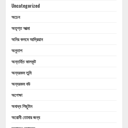
Uncategorized
অচেন
অতৃপ্ত আত্মা
অনির কলমে আদ্রিয়ান
অনুতাপ
অন্তর্হিত কালকূট
অন্যরকম তুমি
অন্যরকম বউ
অপেক্ষা
অবাধ্য পিছুটান
অরোনী তোমার জন্য