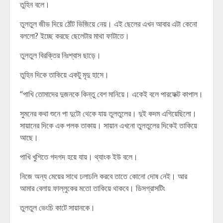
তুহিন বলে।
তুলতুল জীভ দিয়ে ঠোঁট ভিজিয়ে নেয়। এই ছেলের এখন আবার এটা কেনো
বললো? ইচ্ছে করছে ছেলেটার মাথা ফাটাতে।
তুলতুল বিরক্তির নিঃশ্বাস ছাড়ে।
তুহিন দিকে তাকিয়ে একটু মৃদু হাসে।
“পাখি তোমাদের দুজনকে কিন্তু বেশ মানিয়ে। একেই বলে পারফেক্ট কাপাল।
সুমনের কথা শুনে পা দুটো থেকে যায় তুলতুলের। দুই কদম এগিয়েছিলো।
সায়ানের দিকে এক পলক তাকায়। সায়ান এখনো তুলতুলের দিকেই তাকিয়ে
আছে।
পাখি খুশিতে গদগদ হয়ে যায়। থ্যাংক ইউ বলে।
নিজে অন্য মেয়ের সাথে ঢলাঢলি করবে তাতে কোনো দোষ নেই। আর
আমার বেলায় ফাল্লুকের মতো তাকিয়ে থাকবে। ডিসগ্রাসটিং
তুলতুল ভেংচি কাটে সায়ানকে।