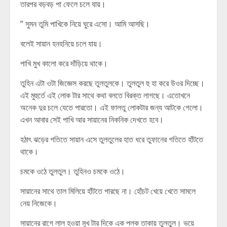
তারপর বড়বড় পা ফেলে চলে যায়।
” সুমন তুমি পাখিকে নিয়ে ঘুরে এসো। আমি আসছি।
বলেই সায়ান হনহনিয়ে চলে যায়।
পাখি মুখ কালো করে দাঁড়িয়ে থাকে।
তুহিন এটা ওটা জিজ্ঞেস করছে তুলতুলকে। তুলতুল হু হা করে উওর দিচ্ছে।
এই মুহুর্তে এই লোক টার সাথে কথা বলতে বিরক্ত লাগছে। এতোখনে
অনেক দুর চলে যেতে পারতো। এই ফালতু লোকটার জন্য আটকে গেলো।
এখন আবার সেই পাখি আর সায়ানের নিকনিক দেখতে হবে।
হঠাৎ ঝড়ের গতিতে সায়ান এসে তুলতুলের হাত ধরে তুফানের গতিতে হাঁটতে
থাকে।
চমকে ওঠে তুলতুল। তুহিনও চমকে ওঠে।
সায়ানের সাথে তাল মিলিয়ে হাঁটতে পারছে না। হোঁচট খেয়ে খেতে সামলে
নেয় নিজেকে।
সায়ানের রাগে লাল হওয়া মুখ টার দিকে এক পলক তাকায় তুলতুল। ভয়ে