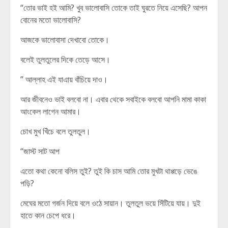
“তোর ভাই হই আমি? খুব ভালোবাসি তোকে তাই ঘুরতে নিয়ে এসেছি? আপন
বোনের মতো ভালোবাসি?
আজকে ভালোবাসা দেখাবো তোকে।
বলেই তুলতুলের দিকে তেড়ে আসে।
” আল্লাহ এই যাএায় বাঁচিয়ে দাও।
আর জীবনেও ভাই বলবো না। এবার থেকে সবাইকে বলবো আপনি মামা কাকা
আংকেল লাগেন আমার।
চোখ মুখ খিঁচে বলে তুলতুল।
“জাস্ট সাট আপ
এতো কথা কেনো বলিস তুই? তুই কি চাস আমি তোর মুখটা থাপ্পড়ে ভেঙে
পড়ি?
মেঘের মতো গর্জন দিয়ে বলে ওঠে সায়ান। তুলতুল ভয়ে সিঁটিয়ে যায়। দুই
হাতে কান চেপে ধরে।