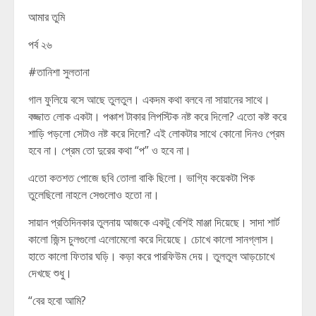
আমার তুমি
পর্ব ২৬
#তানিশা সুলতানা
গাল ফুলিয়ে বসে আছে তুলতুল। একদম কথা বলবে না সায়ানের সাথে।
বজ্জাত লোক একটা। পঞ্চাশ টাকার লিপস্টিক নষ্ট করে দিলো? এতো কষ্ট করে
শাড়ি পড়লো সেটাও নষ্ট করে দিলো? এই লোকটার সাথে কোনো দিনও প্রেম
হবে না। প্রেম তো দুরের কথা “প” ও হবে না।
এতো কতশত পোজে ছবি তোলা বাকি ছিলো। ভাগ্যি কয়েকটা পিক
তুলেছিলো নাহলে সেগুলোও হতো না।
সায়ান প্রতিদিনকার তুলনায় আজকে একটু বেশিই মাঞ্জা দিয়েছে। সাদা শার্ট
কালো জিন্স চুলগুলো এলোমেলো করে দিয়েছে। চোখে কালো সানগ্লাস।
হাতে কালো ফিতার ঘড়ি। কড়া করে পারফিউম দেয়। তুলতুল আড়চোখে
দেখছে শুধু।
“বের হবো আমি?