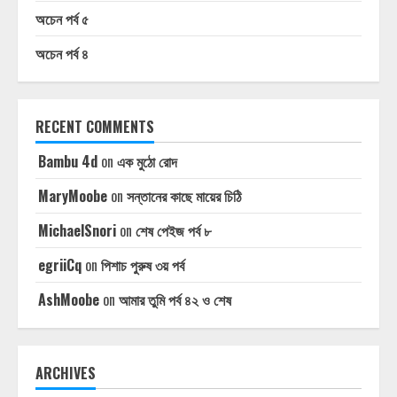
অচেন পর্ব ৫
অচেন পর্ব ৪
RECENT COMMENTS
Bambu 4d
on
এক মুঠো রোদ
MaryMoobe
on
সন্তানের কাছে মায়ের চিঠি
MichaelSnori
on
শেষ পেইজ পর্ব ৮
egriiCq
on
পিশাচ পুরুষ ৩য় পর্ব
AshMoobe
on
আমার তুমি পর্ব ৪২ ও শেষ
ARCHIVES