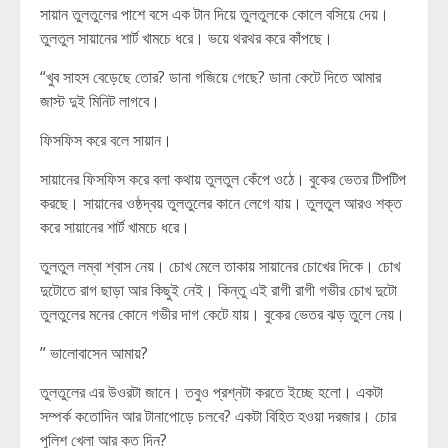
সায়ান তুলতুলের পাশে বসে এক টান দিয়ে তুলতুলকে কোলে বসিয়ে দেয়।
তুলতুল সায়ানের শার্ট খামচে ধরে। ভয়ে থরথর করে কাঁপছে।
“খুব সাহস বেড়েছে তোর? ডানা গজিয়ে গেছে? ডানা কেটে দিতে আমার
জাস্ট দুই মিনিট লাগবে।
ফিসফিস করে বলে সায়ান।
সায়ানের ফিসফিস করে বলা কথায় তুলতুল কেঁপে ওঠে। বুকের ভেতর টিপটিপ
করছে। সায়ানের ওষ্ঠদ্বয় তুলতুলের কানে লেগে যায়। তুলতুল আরও শক্ত
করে সায়ানের শার্ট খামচে ধরে।
তুলতুল লম্বা শ্বাস নেয়। চোখ মেলে তাকায় সায়ানের চোখের দিকে। চোখ
দুটোতে রাগ ছাড়া আর কিছুই নেই। কিন্তু এই রাগী রাগী গভীর চোখ দুটো
তুলতুলের মনের কোনে গভীর দাগ কেটে যায়। বুকের ভেতর ঝড় তুলে নেয়।
” ভালোবাসেন আমায়?
তুলতুলের এর উওরটা জানে। তবুও প্রশ্নটা করতে ইচ্ছে হলো। একটা
সম্পর্ক কতোদিন আর টানাপোড়ে চলবে? একটা বিহিত হওয়া দরজার। চোর
পুলিশ খেলা আর কত দিন?