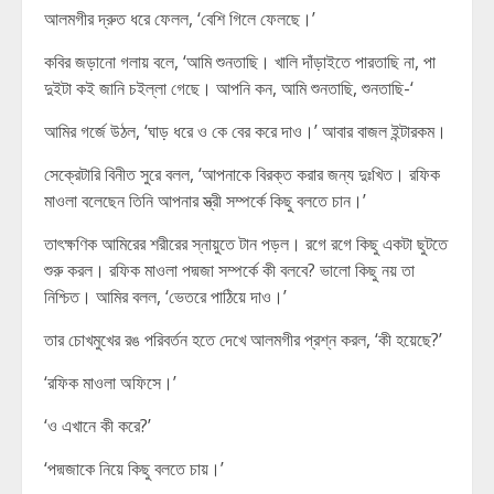
আলমগীর দ্রুত ধরে ফেলল, ‘বেশি গিলে ফেলছে।’
কবির জড়ানো গলায় বলে, ‘আমি শুনতাছি। খালি দাঁড়াইতে পারতাছি না, পা
দুইটা কই জানি চইল্লা গেছে। আপনি কন, আমি শুনতাছি, শুনতাছি-‘
আমির গর্জে উঠল, ‘ঘাড় ধরে ও কে বের করে দাও।’ আবার বাজল ইন্টারকম।
সেক্রেটারি বিনীত সুরে বলল, ‘আপনাকে বিরক্ত করার জন্য দুঃখিত। রফিক
মাওলা বলেছেন তিনি আপনার স্ত্রী সম্পর্কে কিছু বলতে চান।’
তাৎক্ষণিক আমিরের শরীরের স্নায়ুতে টান পড়ল। রগে রগে কিছু একটা ছুটতে
শুরু করল। রফিক মাওলা পদ্মজা সম্পর্কে কী বলবে? ভালো কিছু নয় তা
নিশ্চিত। আমির বলল, ‘ভেতরে পাঠিয়ে দাও।’
তার চোখমুখের রঙ পরিবর্তন হতে দেখে আলমগীর প্রশ্ন করল, ‘কী হয়েছে?’
‘রফিক মাওলা অফিসে।’
‘ও এখানে কী করে?’
‘পদ্মজাকে নিয়ে কিছু বলতে চায়।’