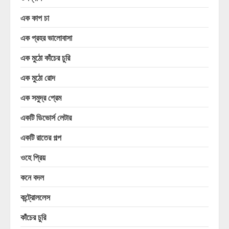
এক কাপ চা
এক প্রহর ভালোবাসা
এক মুঠো কাঁচের চুরি
এক মুঠো রোদ
এক সমুদ্র প্রেম
একটি ডিভোর্স লেটার
একটি রাতের গল্প
ওহে প্রিয়
কনে বদল
কন্ট্রোললেস
কাঁচের চুরি