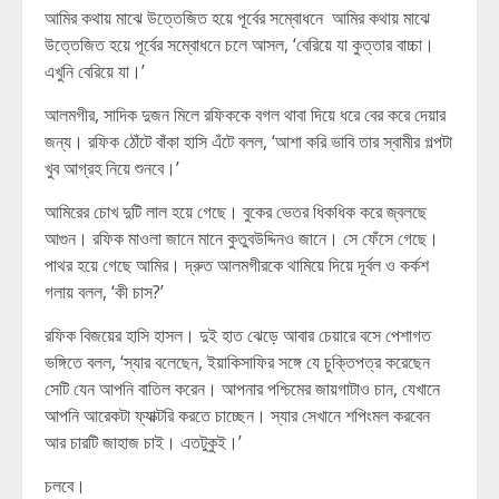
আমির কথায় মাঝে উত্তেজিত হয়ে পূর্বের সম্বোধনে আমির কথায় মাঝে
উত্তেজিত হয়ে পূর্বের সম্বোধনে চলে আসল, ‘বেরিয়ে যা কুত্তার বাচ্চা।
এখুনি বেরিয়ে যা।’
আলমগীর, সাদিক দুজন মিলে রফিককে বগল থাবা দিয়ে ধরে বের করে দেয়ার
জন্য। রফিক ঠোঁটে বাঁকা হাসি এঁটে বলল, ‘আশা করি ভাবি তার স্বামীর গল্পটা
খুব আগ্রহ নিয়ে শুনবে।’
আমিরের চোখ দুটি লাল হয়ে গেছে। বুকের ভেতর ধিকধিক করে জ্বলছে
আগুন। রফিক মাওলা জানে মানে কুতুবউদ্দিনও জানে। সে ফেঁসে গেছে।
পাথর হয়ে গেছে আমির। দ্রুত আলমগীরকে থামিয়ে দিয়ে দূর্বল ও কর্কশ
গলায় বলল, ‘কী চাস?’
রফিক বিজয়ের হাসি হাসল। দুই হাত ঝেড়ে আবার চেয়ারে বসে পেশাগত
ভঙ্গিতে বলল, ‘স্যার বলেছেন, ইয়াকিসাফির সঙ্গে যে চুক্তিপত্র করেছেন
সেটি যেন আপনি বাতিল করেন। আপনার পশ্চিমের জায়গাটাও চান, যেখানে
আপনি আরেকটা ফ্যাক্টরি করতে চাচ্ছেন। স্যার সেখানে শপিংমল করবেন
আর চারটি জাহাজ চাই। এতটুকুই।’
চলবে।