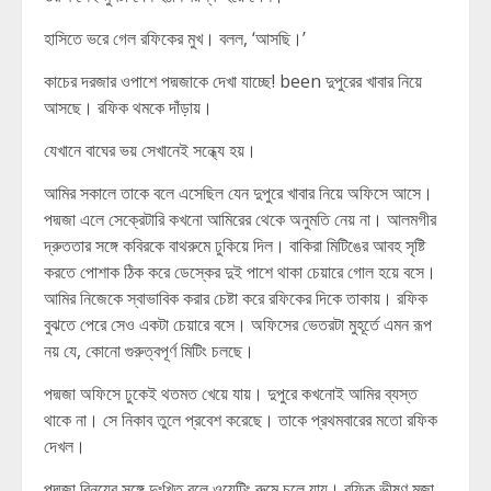
হাসিতে ভরে গেল রফিকের মুখ। বলল, ‘আসছি।’
কাচের দরজার ওপাশে পদ্মজাকে দেখা যাচ্ছে! been দুপুরের খাবার নিয়ে
আসছে। রফিক থমকে দাঁড়ায়।
যেখানে বাঘের ভয় সেখানেই সন্ধ্যে হয়।
আমির সকালে তাকে বলে এসেছিল যেন দুপুরে খাবার নিয়ে অফিসে আসে।
পদ্মজা এলে সেক্রেটারি কখনো আমিরের থেকে অনুমতি নেয় না। আলমগীর
দ্রুততার সঙ্গে কবিরকে বাথরুমে ঢুকিয়ে দিল। বাকিরা মিটিঙের আবহ সৃষ্টি
করতে পোশাক ঠিক করে ডেস্কের দুই পাশে থাকা চেয়ারে গোল হয়ে বসে।
আমির নিজেকে স্বাভাবিক করার চেষ্টা করে রফিকের দিকে তাকায়। রফিক
বুঝতে পেরে সেও একটা চেয়ারে বসে। অফিসের ভেতরটা মুহূর্তে এমন রূপ
নয় যে, কোনো গুরুত্বপূর্ণ মিটিং চলছে।
পদ্মজা অফিসে ঢুকেই থতমত খেয়ে যায়। দুপুরে কখনোই আমির ব্যস্ত
থাকে না। সে নিকাব তুলে প্রবেশ করেছে। তাকে প্রথমবারের মতো রফিক
দেখল।
পদ্মজা বিনয়ের সঙ্গে দুঃখিত বলে ওয়েটিং রুমে চলে যায়। রফিক ভীষণ মজা