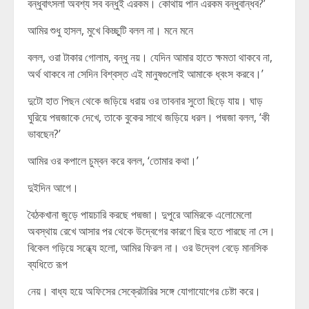
বন্ধুবাৎসলা অবশ্য সব বন্ধুই এরকম। কোথায় পান এরকম বন্ধুবান্ধব?’
আমির শুধু হাসল, মুখে কিচ্ছুটি বলল না। মনে মনে
বলল, ওরা টাকার গোলাম, বন্ধু নয়। যেদিন আমার হাতে ক্ষমতা থাকবে না,
অর্থ থাকবে না সেদিন বিশ্বস্ত এই মানুষগুলোই আমাকে ধ্বংস করবে।’
দুটো হাত পিছন থেকে জড়িয়ে ধরায় ওর তাবনার সুতো ছিড়ে যায়। ঘাড়
ঘুরিয়ে পদ্মজাকে দেখে, তাকে বুকের সাথে জড়িয়ে ধরল। পদ্মজা বলল, ‘কী
ভাবছেন?’
আমির ওর কপালে চুম্বন করে বলল, ‘তোমার কথা।’
দুইদিন আগে।
বৈঠকখানা জুড়ে পায়চারি করছে পদ্মজা। দুপুরে আমিরকে এলোমেলো
অবস্থায় রেখে আসার পর থেকে উদ্বেগের কারণে ছির হতে পারছে না সে।
বিকেল গড়িয়ে সন্ধ্যে হলো, আমির ফিরল না। ওর উদ্বেগ বেড়ে মানসিক
ব্যধিতে রূপ
নেয়। বাধ্য হয়ে অফিসের সেক্রেটারির সঙ্গে যোগাযোগের চেষ্টা করে।