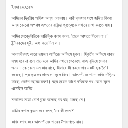
ইলমা বেহেরোজ,
আমিরের দ্বিতীয় অফিস অন্য এলাকায়। নারী ব্যবসার সঙ্গে জড়িত কিংবা
অন্য কোনো অপরাধ জগতের বাসিন্দা প্রত্যেকে ওখানে দেখা করতে যায়।
আমির সেক্রেটারিকে ভারিক্কি গলায় বলল, ‘তাকে আসতে দিবেন না।’
ইন্টারকমের সুইচ অফ করে দিল ও।
আলমগীরসহ আরো ছয়জন আমিরের অফিসে ঢুকল। দ্বিতীয় অফিসে যাবার
সময় হবে না বলে তাদেরকে আমির এখানে ডেকেছে কাজ বুঝিয়ে দেয়ার
জন্য। কে কোন এলাকায় যাবে, কীভাবে কী করবে তার একটা ছক তৈরি
করেছে। প্রত্যেকের হাতে তা তুলে দিবে। আলমগীরের পাশে কবির দাঁড়িয়ে
আছে; তেইশ বছরের তরুণ। বছর ছয়েক আগে কবিরকে পথ থেকে তুলে
এনেছিল আমির।
মাতালের মতো চোখ বুজে আসছে বার বার, ঢলছে সে।
আমির কপাল কুঞ্চন করে বলল, ‘ওর কী হলো?’
কবির ধপাৎ করে আলমগীরের গায়ের উপর পড়ে যায়।