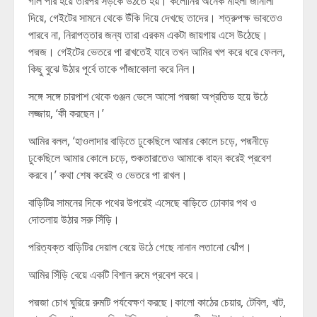
গলি পার হয়ে তারপর সড়কে উঠতে হয়। কলোনির অনেক মহিলা জানালা
দিয়ে, গেইটের সামনে থেকে উঁকি দিয়ে দেখছে তাদের। শত্রুপক্ষ ভাবতেও
পারবে না, নিরাপত্তার জন্য তারা এরকম একটা জায়গায় এসে উঠেছে।
পদ্মজ। গেইটের ভেতরে পা রাখতেই যাবে তখন আমির খপ করে ধরে ফেলল,
কিছু বুঝে উঠার পূর্বে তাকে পাঁজাকোলা করে নিল।
সঙ্গে সঙ্গে চারপাশ থেকে গুঞ্জন ভেসে আসো পদ্মজা অপ্রতিভ হয়ে উঠে
লজ্জায়, ‘কী করছেন।’
আমির বলল, ‘হাওলাদার বাড়িতে ঢুকেছিলে আমার কোলে চড়ে, পদ্মনীড়ে
ঢুকেছিলে আমার কোলে চড়ে, শুকতারাতেও আমাকে বাহন করেই প্রবেশ
করবে।’ কথা শেষ করেই ও ভেতরে পা রাখল।
বাড়িটির সামনের দিকে পথের উপরেই এসেছে বাড়িতে ঢোকার পথ ও
দোতলায় উঠার সরু সিঁড়ি।
পরিত্যক্ত বাড়িটির দেয়াল বেয়ে উঠে গেছে নানান লতানো ঝোঁপ।
আমির সিঁড়ি বেয়ে একটি বিশাল রুমে প্রবেশ করে।
পদ্মজা চোখ ঘুরিয়ে রুমটি পর্যবেক্ষণ করছে।কালো কাঠের চেয়ার, টেবিল, খাট,