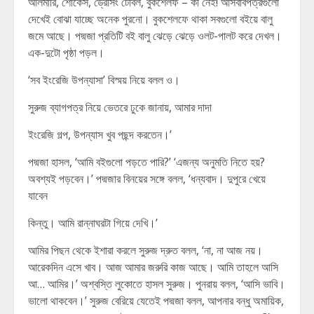
আলমারি, শোকেস, ড্রেসিং টেবিল, বুকশেলফ – কী নেই! আসবাবপত্রগুলো
দেখেই বোঝা যাচ্ছে অনেক পুরনো। বুকশেলফে থাকা সবগুলো বইয়ে বালু
জমে আছে। পদ্মজা প্রতিটি বই বালু ঝেড়ে ঝেড়ে ওলট-পালট করে দেখল।
এক-দুটো পৃষ্ঠা পড়ল।
‘সব ইংরেজি উপন্যাসা’ বিস্ময় নিয়ে বলল ও।
সুরুজ ব্যাগপত্র নিয়ে ভেতরে ঢুকে জানায়, আমার দাদা
ইংরেজি গল্প, উপন্যাস খুব পছন্দ করতেন।’
পদ্মজা হাসল, ‘আমি বইগুলো পড়তে পারি?’ ‘এজন্য অনুমতি নিতে হয়?
অবশ্যই পড়বেন।’ পদ্মজার বিনয়ের সঙ্গে বলল, ‘ধন্যবাদ। দুপুরে খেয়ে
যাবেন
কিন্তু। আমি রান্নাঘরটা গিয়ে দেখি।’
আমির পিছন থেকে ইশারা করলে সুরুজ দ্রুত বলল, ‘না, না আজ নয়।
আরেকদিন এসে খাব। আজ আমার জরুরি কাজ আছে। আমি তাহলে আসি
আ… আমির।’ অশ্বস্তি লুকোতে হাসল সুরুজ। পুনরায় বলল, ‘আসি ভাবি।
ভালো থাকবেন।’ সুরুজ বেরিয়ে যেতেই পদ্মজা বলল, আপনার বন্ধু অমায়িক,