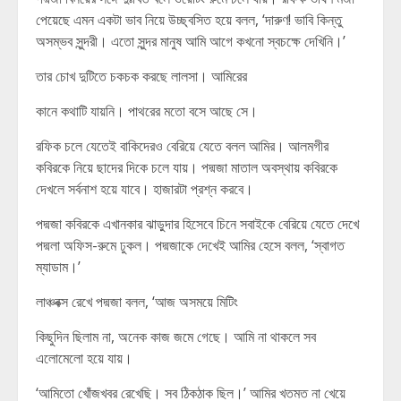
পেয়েছে এমন একটা ভাব নিয়ে উচ্ছ্বসিত হয়ে বলল, ‘দারুণ! ভাবি কিন্তু
অসম্ভব সুন্দরী। এতো সুন্দর মানুষ আমি আগে কখনো স্বচক্ষে দেখিনি।’
তার চোখ দুটিতে চকচক করছে লালসা। আমিরের
কানে কথাটি যায়নি। পাথরের মতো বসে আছে সে।
রফিক চলে যেতেই বাকিদেরও বেরিয়ে যেতে বলল আমির। আলমগীর
কবিরকে নিয়ে ছাদের দিকে চলে যায়। পদ্মজা মাতাল অবস্থায় কবিরকে
দেখলে সর্বনাশ হয়ে যাবে। হাজারটা প্রশ্ন করবে।
পদ্মজা কবিরকে এখানকার ঝাড়ুদার হিসেবে চিনে সবাইকে বেরিয়ে যেতে দেখে
পদ্মলা অফিস-রুমে ঢুকল। পদ্মজাকে দেখেই আমির হেসে বলল, ‘স্বাগত
ম্যাডাম।’
লাঞ্চবক্স রেখে পদ্মজা বলল, ‘আজ অসময়ে মিটিং
কিছুদিন ছিলাম না, অনেক কাজ জমে গেছে। আমি না থাকলে সব
এলোমেলো হয়ে যায়।
‘আমিতো খোঁজখবর রেখেছি। সব ঠিকঠাক ছিল।’ আমির খতমত না খেয়ে