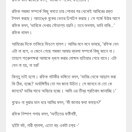
রফিক পদ্মজা সম্পর্কে কিছু বলতে চায় শোনার পর থেকেই আমিরের রক্ত
টগবগ করছে। আতঙ্কে বুকের ভেতর ঢিপঢিপ করছে। সে গর্জে উঠার আগে
রফিক বলল, ‘ভাবিকে দেখার সৌভাগ্য হয়নি। তবে শুনলাম, ভাবি নাকি…’
রফিক থামল।
আমিরের দিকে তাকিয়ে ফিচলে হাসল। আমির মনে মনে ভাবছে, ‘রফিক যেন
এটা না বলে, ও জেনে গেছে পদ্মজা আমার ব্যবসা সম্পর্কে কিছু জানে না।
তাহলে শত্রুপক্ষরা আমাকে ধ্বংস করার মোক্ষম হাতিয়ার পেয়ে যাবে। এটা
যেন না হয়, না হয়!’
কিন্তু তাই হলো। রফিক নাটকীয় ভঙ্গিতে বলল, ‘ভাবির থেকে আড়াল করা
কি ঠিক, হচ্ছে? অর্ধাঙ্গিনীর তো সব জানা উচিত। সে জানবে না তো কে
জানবে? ভাবির সাথে অবিচার হচ্ছে। আমি এর তীব্র প্রতিবাদ জানাচ্ছি।’
বুঝেও না বুঝার ভান ধরে আমির বলল, ‘কী জানার কথা বলছেন?’
রফিক নিষ্পাপ গলায় বলল, ‘অতীতের ফষ্টিনষ্টি,
দুইটা বউ, নারী ব্যবসা, এতো বড় একটা চক্র -‘