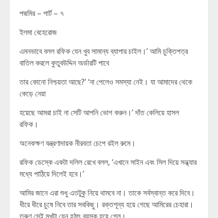
পদ্মমির – পার্ট – ৭
ইলমা বেহেরোজ
এমনভাবে বলল রফিক যেন খুব সামান্য ব্যাপার চাইল।’ আমি চুক্তিপত্র
বাতিল করলে কুতুবউদ্দিন অর্ডারটি পাবে
তার কোনো নিশ্চয়তা আছে?’ ‘না পেলেও সমস্যা নেই। যা আমাদের থেকে
কেড়ে নেয়া
হয়েছে আমরা চাই না সেটি আপনি ভোগ করুন।’ দাঁত কেলিয়ে হাসল
রফিক।
অনেকক্ষণ যন্ত্রণাদায়ক নীরবতা চেপে রইল রুমে।
রফিক ডেস্কে একটা দলিল রেখে বলল, ‘এখানে সাইন এবং সিল দিয়ে সন্ধ্যার
মধ্যে পাঠিয়ে দিলেই হবে।’
আমির জানে এরা শুধু এতটুকু নিয়ে থামবে না। তাকে সর্বস্বান্ত করে দিবে।
ধীরে ধীরে চুষে নিবে তার সবকিছু। রক্তশূন্য হয়ে গেছে আমিরের চেহারা।
তরুণ সেই মুখটা যেন হঠাৎ বয়স্ক হয়ে গেল।