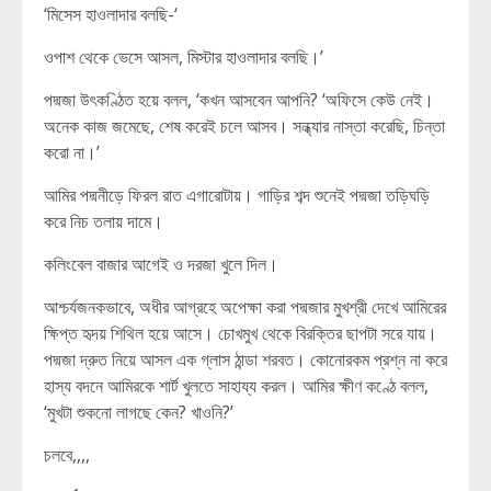
‘মিসেস হাওলাদার বলছি-‘
ওপাশ থেকে ভেসে আসল, মিস্টার হাওলাদার বলছি।’
পদ্মজা উৎকণ্ঠিত হয়ে বলল, ‘কখন আসবেন আপনি? ‘অফিসে কেউ নেই।
অনেক কাজ জমেছে, শেষ করেই চলে আসব। সন্ধ্যার নাস্তা করেছি, চিন্তা
করো না।’
আমির পদ্মনীড়ে ফিরল রাত এগারোটায়। গাড়ির শব্দ শুনেই পদ্মজা তড়িঘড়ি
করে নিচ তলায় দামে।
কলিংবেল বাজার আগেই ও দরজা খুলে দিল।
আশ্চর্যজনকভাবে, অধীর আগ্রহে অপেক্ষা করা পদ্মজার মুখশ্রী দেখে আমিরের
ক্ষিপ্ত হৃদয় শিথিল হয়ে আসে। চোখমুখ থেকে বিরক্তির ছাপটা সরে যায়।
পদ্মজা দ্রুত নিয়ে আসল এক গ্লাস ঠান্ডা শরবত। কোনোরকম প্রশ্ন না করে
হাস্য বদনে আমিরকে শার্ট খুলতে সাহায্য করল। আমির ক্ষীণ কণ্ঠে বলল,
‘মুখটা শুকনো লাগছে কেন? খাওনি?’
চলবে,,,,