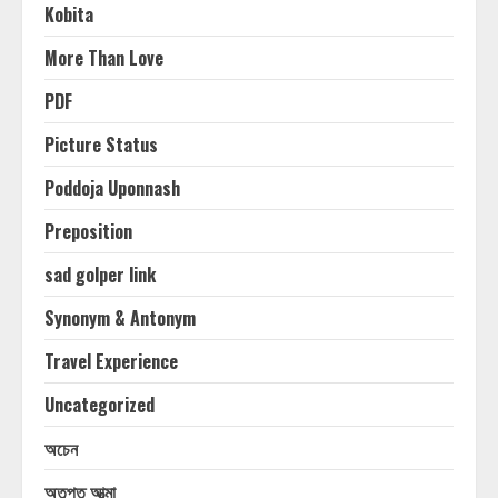
Kobita
More Than Love
PDF
Picture Status
Poddoja Uponnash
Preposition
sad golper link
Synonym & Antonym
Travel Experience
Uncategorized
অচেন
অতৃপ্ত আত্মা