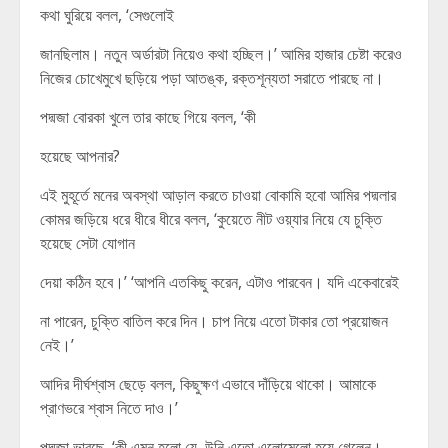
কথা ঘুরিয়ে বলল, ‘সেগুলোই
জানছিলাম। নতুন অর্ডারটা নিয়েও কথা হচ্ছিল।’ আমির হাজার চেষ্টা করেও
নিজের চোখেমুখে ছড়িয়ে পড়া আতঙ্ক, রক্তশূন্যতা সরাতে পারছে না।
পদ্মজা বোরকা খুলে তার কাছে গিয়ে বলল, ‘কী
হয়েছে আপনার?
এই মুহূর্তে মনের অবস্থা আড়াল করতে চাওয়া বোকামি হবো আমির পদ্মলার
কোমর জড়িয়ে ধরে ধীরে ধীরে বলল, ‘কুয়েতে নীট ওয়্যার নিয়ে যে চুক্তি
হয়েছে সেটা যোগান
দেয়া কঠিন হবে।’ ‘আপনি এতকিছু করেন, এটাও পারবেন। যদি একেবারেই
না পারেন, চুক্তি বাতিল করে দিন। চাপ নিয়ে এতো টাকার তো প্রয়োজন
নেই।’
আদির দীর্ঘশ্বাস ছেড়ে বলল, কিছুক্ষণ এভাবে দাঁড়িয়ে থাকো। আমাকে
প্রাণভরে শ্বাস নিতে দাও।’
পদ্মজা ভাবছে, ‘কী এমন হলো যে, উনি এতো এলোমেলো হয়ে গেলেন।