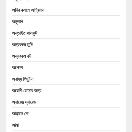
অনির কলমে আদ্রিয়ান
অনুতাপ
অন্তর্হিত কালকূট
অন্যরকম তুমি
অন্যরকম বউ
অপেক্ষা
অবাধ্য পিছুটান
অরোনী তোমার জন্য
অ্যারেঞ্জ ম্যারেজ
আড়ালে কে
আত্মা