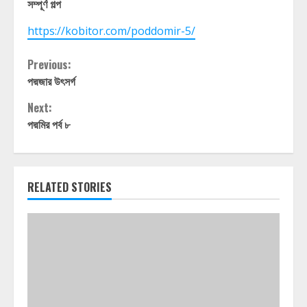
সম্পূর্ণ গল্প
https://kobitor.com/poddomir-5/
Continue
Previous:
পদ্মজার উৎসর্গ
Reading
Next:
পদ্মমির পর্ব ৮
RELATED STORIES