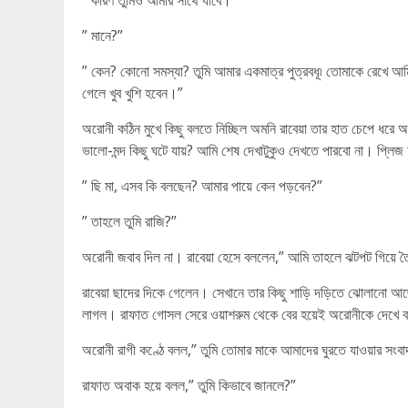
” কারণ তুমিও আমার সাথে যাবে। “
” মানে?”
” কেন? কোনো সমস্যা? তুমি আমার একমাত্র পুত্রবধূ৷ তোমাকে রেখে আমি
গেলে খুব খুশি হবেন।”
অরোনী কঠিন মুখে কিছু বলতে নিচ্ছিল অমনি রাবেয়া তার হাত চেপে ধরে 
ভালো-মন্দ কিছু ঘটে যায়? আমি শেষ দেখাটুকুও দেখতে পারবো না। প্লিজ
” ছি মা, এসব কি বলছেন? আমার পায়ে কেন পড়বেন?”
” তাহলে তুমি রাজি?”
অরোনী জবাব দিল না। রাবেয়া হেসে বললেন,” আমি তাহলে ঝটপট গিয়ে ত
রাবেয়া ছাদের দিকে গেলেন। সেখানে তার কিছু শাড়ি দড়িতে ঝোলানো 
লাগল। রাফাত গোসল সেরে ওয়াশরুম থেকে বের হয়েই অরোনীকে দেখে বল
অরোনী রাগী কণ্ঠে বলল,” তুমি তোমার মাকে আমাদের ঘুরতে যাওয়ার সংবাদ
রাফাত অবাক হয়ে বলল,” তুমি কিভাবে জানলে?”