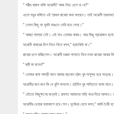
” শরীর খারাপ নাকি অরোনী? আজ নিচে এলে না যে?”
এতো মধুর ভঙ্গিতে এই প্রথম রাবেয়া কথা বলছেন। তাই অরোনী স্বভাব
” তেমন কিছু না৷ ঘুমটা ভাঙতে দেরি হয়ে গেছে।”
” আচ্ছা সমস্যা নেই। এই নাও তোমার খাবার। আর কিছু প্রয়োজন হ
অরোনী খাবারের ডিশ নিতে নিতে বলল,” থ্যাংকিউ মা।”
রাবেয়া চলে যাচ্ছিলেন। অরোনী দরজা লাগাতে নিবে তখন রাবেয়া আবার
” জ্বী মা বলেন?”
” তোমার খালা শাশুড়ী মানে আমার বড়বোন হঠাৎ খুব অসুস্থ হয়ে পড়েছে।
অরোনীর মনে মনে কি যে খুশি লাগলো। দুইদিন খুব শান্তিতে থাকা যাব
” এইতো কিছুক্ষণের মধ্যেই। রাফাত আমাদের গাড়ি করে দিয়ে আসবে। তু
অরোনীর চেহারা ফ্যাকাশে হয়ে গেল। দূর্বোধ্য হেসে বলল,” আমি তৈরী হ