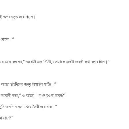
তই অপ্রস্তুত হয়ে পড়ল।
লো বোলো।”
 ফিরে এসে বললেন,” অরোনী এক মিনিট, তোমাকে একটা জরুরী কথা বলার ছিল।”
 আমরা দুইদিনের জন্য টাঙ্গাইল যাচ্ছি।”
ে। অরোনী বলল,” ও আচ্ছা। কখন রওনা হবেন?”
মি জলদি নাস্তা খেয়ে তৈরী হয়ে যাও।”
বো মানে?”