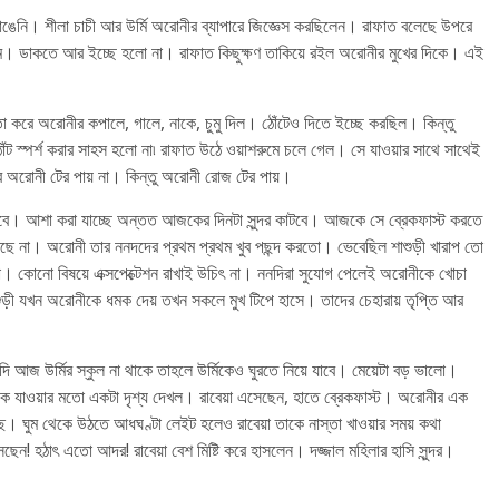
াঙেনি। শীলা চাচী আর উর্মি অরোনীর ব্যাপারে জিজ্ঞেস করছিলেন। রাফাত বলেছে উপরে
ুমে। ডাকতে আর ইচ্ছে হলো না। রাফাত কিছুক্ষণ তাকিয়ে রইল অরোনীর মুখের দিকে। এই
করে অরোনীর কপালে, গালে, নাকে, চুমু দিল। ঠোঁটেও দিতে ইচ্ছে করছিল। কিন্তু
 স্পর্শ করার সাহস হলো না৷ রাফাত উঠে ওয়াশরুমে চলে গেল। সে যাওয়ার সাথে সাথেই
অরোনী টের পায় না। কিন্তু অরোনী রোজ টের পায়।
ে। আশা করা যাচ্ছে অন্তত আজকের দিনটা সুন্দর কাটবে। আজকে সে ব্রেকফাস্ট করতে
করছে না। অরোনী তার ননদদের প্রথম প্রথম খুব পছন্দ করতো। ভেবেছিল শাশুড়ী খারাপ তো
 হলো। কোনো বিষয়ে এক্সপেক্টেশন রাখাই উচিৎ না। ননদিরা সুযোগ পেলেই অরোনীকে খোচা
়ী যখন অরোনীকে ধমক দেয় তখন সকলে মুখ টিপে হাসে। তাদের চেহারায় তৃপ্তি আর
 আজ উর্মির স্কুল না থাকে তাহলে উর্মিকেও ঘুরতে নিয়ে যাবে। মেয়েটা বড় ভালো।
 চমকে যাওয়ার মতো একটা দৃশ্য দেখল। রাবেয়া এসেছেন, হাতে ব্রেকফাস্ট। অরোনীর এক
ছে। ঘুম থেকে উঠতে আধঘণ্টা লেইট হলেও রাবেয়া তাকে নাস্তা খাওয়ার সময় কথা
! হঠাৎ এতো আদর! রাবেয়া বেশ মিষ্টি করে হাসলেন। দজ্জাল মহিলার হাসি সুন্দর।