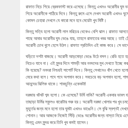
রাফাত নিচে গিয়ে ব্রেকফাস্ট করে এসেছে। কিন্তু এখনও অরোনীর ঘুম ভ
গিয়ে অরোনীকে পাঠিয়ে দিবে। কিন্তু রুমে এসে দেখল অরোনী এখনও ঘ
কোমল চেহারা দেখলে যে কারো মনে হবে মেয়েটা খুব মিষ্টি।
কিন্তু সত্যি হলো অরোনী লাল মরিচের থেকেও বেশি ঝাল। রাফাত আলতো 
পাছে আবার অরোনীর ঘুম ভেঙে যায়, তাহলে রাফাতের খবর আছে। তাই ঠোঁট
অরোনী চোখ খুলে হেসে উঠল। রাফাত প্রতিদিন এই কাজ করে। সে ভাবে 
ঘড়িতে দশটা বাজছে। অরোনী আড়মোড়া ভেঙে উঠে বসল। রেডি হতে হব
নিচেও যাবে না। এই সুন্দর দিনে শাশুড়ী আর ননদদের মুখ দেখতে ইচ্ছে 
কি হয়েছে? ননদরা নিশ্চয়ই সাপোর্ট দিবে। কিন্তু সেখানেও বাঁশ খেতে
মেরে কথা বলে। পদে পদে অপমান করে। সবচেয়ে বড় অপমান হলো, শাশুড
আনন্দের ঝিলিক থাকে। শাকচুন্নি একেকটা!
দরজায় খটখট শব্দ হলো। কে এসেছে? উর্মি নাকি? অরোনী একবার ভাবল যদি
তাছাড়া উর্মির স্কুলও বারোটায় শুরু হয়। অরোনী দরজা খোলার পর খুব
মুহূর্তের জন্য মনে হলো তার ঘুমটা এখনও ভাঙেনি। সে বুঝি স্বপ্নই দেখ
শোনান। আর আজকে নিজেই সিঁড়ি ভেঙে অরোনীর জন্য নাস্তা নিয়ে এসেছেন
কিন্তু এমন সুন্দর করে তিনি খুব কমই হাসেন।