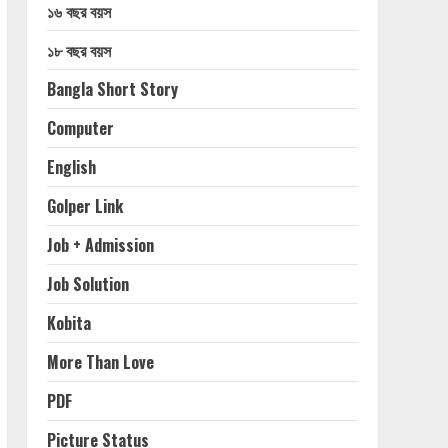
১৬ বছর বয়স
১৮ বছর বয়স
Bangla Short Story
Computer
English
Golper Link
Job + Admission
Job Solution
Kobita
More Than Love
PDF
Picture Status