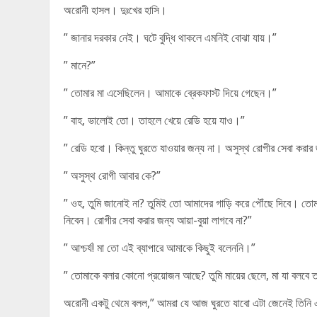
অরোনী হাসল। দুঃখের হাসি।
” জানার দরকার নেই। ঘটে বুদ্ধি থাকলে এমনিই বোঝা যায়।”
” মানে?”
” তোমার মা এসেছিলেন। আমাকে ব্রেকফাস্ট দিয়ে গেছেন।”
” বাহ, ভালোই তো। তাহলে খেয়ে রেডি হয়ে যাও।”
” রেডি হবো। কিন্তু ঘুরতে যাওয়ার জন্য না। অসুস্থ রোগীর সেবা করার
” অসুস্থ রোগী আবার কে?”
” ওহ, তুমি জানোই না? তুমিই তো আমাদের গাড়ি করে পৌঁছে দিবে। তো
নিবেন। রোগীর সেবা করার জন্য আয়া-বুয়া লাগবে না?”
” আশ্চর্য! মা তো এই ব্যাপারে আমাকে কিছুই বলেননি।”
” তোমাকে বলার কোনো প্রয়োজন আছে? তুমি মায়ের ছেলে, মা যা বলব
অরোনী একটু থেমে বলল,” আমরা যে আজ ঘুরতে যাবো এটা জেনেই তিনি এস