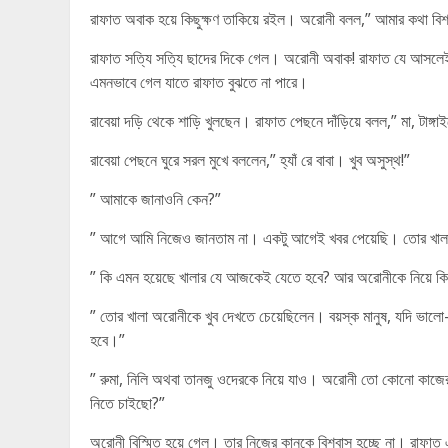
রাফাত অবাক হয়ে কিছুক্ষণ তাকিয়ে রইল। অরোনী বলল,” আমার কথা বিশ
রাফাত সত্যি সত্যি ছাদের দিকে গেল। অরোনী অবাক! রাফাত যে আসলে
এমনভাবে গেল যাতে রাফাত বুঝতে না পারে।
রাবেয়া দড়ি থেকে শাড়ি খুলছেন। রাফাত পেছনে দাঁড়িয়ে বলল,” মা, টাঙ্গ
রাবেয়া পেছনে ঘুরে সরল মুখে বললেন,” হ্যাঁ রে বাবা। খুব অসুস্থ!”
” আমাকে জানাওনি কেন?”
” আগে আমি নিজেও জানতাম না। একটু আগেই খবর পেয়েছি। তোর খাল
” কি এমন হয়েছে খালার যে আজকেই যেতে হবে? আর অরোনীকে নিয়ে 
” তোর খালা অরোনীকে খুব দেখতে চেয়েছিলেন। বয়স্ক মানুষ, যদি ভাল
হবে।”
” রুমা, নিলি অথবা তানজু ওদেরকে নিয়ে যাও। অরোনী তো কোনো কাজে
নিতে চাইছো?”
অরোনী বিস্মিত হয়ে গেল। তার নিজের কানকে বিশ্বাস হচ্ছে না। রাফা