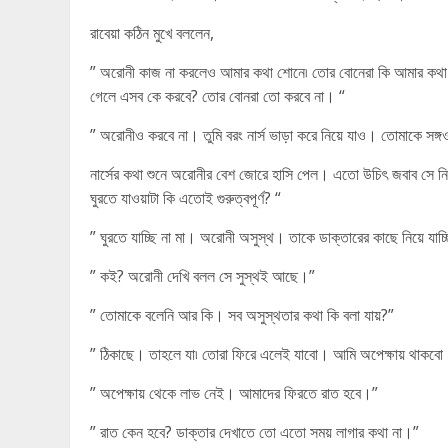
রাবেয়া কঠিন মুখে বললেন,
” অরোনী কাজ না করলেও আমার কথা শোনে৷ তোর বোনেরা কি আমার কথা শু
গেলে এসব কে করবে? তোর বোনরা তো করবে না। “
” অরোনীও করবে না। তুমি বরং নার্স ভাড়া করে নিয়ে যাও। তোমাকে সঙ্
নার্সের কথা শুনে অরোনীর বেশ জোরে হাসি পেল। এতো উচিৎ জবাব সে ন
ঘুরতে যাওয়াটা কি এতোই গুরুত্বপূর্ণ? “
” ঘুরতে যাচ্ছি না মা। অরোনী অসুস্থ। তাকে ডাক্তারের কাছে নিয়ে যাচ
” কই? অরোনী দেখি বলল সে সুস্থই আছে।”
” তোমাকে বলেনি আর কি। সব অসুস্থতার কথা কি বলা যায়?”
” ঠিকাছে। তাহলে যা৷ তোরা ফিরে এলেই যাবো। আমি অপেক্ষায় থাকবো
” অপেক্ষায় থেকে লাভ নেই। আমাদের ফিরতে রাত হবে।”
” রাত কেন হবে? ডাক্তার দেখাতে তো এতো সময় লাগার কথা না।”