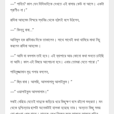
—” শাহিন? কাল যেন দিদিভাইকে দেখতে এই বাসায় কেউ না আসে। একটা
প্রাণীও না।”
রাদিবা আহমেদ বিস্ময়ে স্থবির থেকে হঠাৎই বলে উঠলেন,
—” কিন্তু বাবা…”
আনিমুল হক রাদিবার দিকে তাকালেন। সাথে সাথেই কথা থামিয়ে মাথা নিচু
করলেন রাদিবা আহমেদ।
—” আমি যা বললাম তাই হবে। এই ব্যাপারে আর কোনো কথা শুনতে চাইছি
না আমি। কাল এই বিষয়ে আলোচনা হবে। এবার তোমরা যেতে পারো।”
শাহিনুজ্জামান মৃদু গলায় বললেন,
—” জ্বি বাবা। আসছি, আসসালামু আলাইকুম। ”
—” ওয়ালাইকুম আসসালাম।”
সবাই বেরিয়ে যেতেই দাদুকে জড়িয়ে ধরে কিছুক্ষণ বসে রইলো শুভ্রতা। মন
থেকে দুশ্চিন্তার ছাপটা অনেকটাই হালকা হয়েছে তার। অন্তত কিছু সময়
তো পাওয়া গেল হাতে। দাদুকে রেখে নিজের রুমে আসতে আসতে ঘড়ির