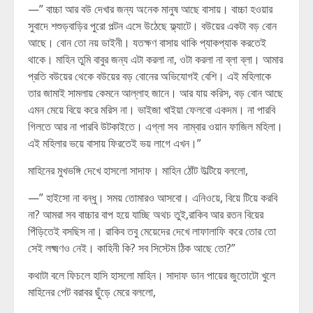
—” বাচ্চা আর বউ দেখার জন্য অনেক মানুষ আছে বাসায়। বাচ্চা হওয়ার
সুবাদে শশুড়বাড়ির পুরো পল্টন এসে উঠেছে ফ্ল্যাটে। বউয়ের একটা বড় বোন
আছে। বোন তো নয় ডাইনী। যতক্ষণ বাসায় থাকি প্যাকপ্যাক করতেই
থাকে। মাহিন তুমি বাবুর জন্য এটা করলা না, ওটা করলা না ব্লা ব্লা। আমার
প্রতি বউয়ের থেকে বউয়ের বড় বোনের অভিযোগই বেশি। এই মহিলাকে
তার জামাই সামলায় কেমনে আল্লাহ জানে। আর যায় করিস, বড় বোন আছে
এমন মেয়ে বিয়ে করে মরিস না। ভাইজা খাইয়া ফেলবো একদম। না পারবি
গিলতে আর না পারবি উটকাইতে। এগ্লা সব নাম্বার ওয়ান ফাজিল মহিলা।
এই মহিলার ভয়ে বাসায় ফিরতেই ভয় লাগে এখন।”
মাহিনের মুখভঙ্গি দেখে হাসলো সাদাফ। মাহিন ঠোঁট উল্টিয়ে বললো,
—” হাইসো না বন্ধু। সময় তোমারও আসবো। এনিওয়ে, বিয়ে টিয়ে করবি
না? আমরা সব বাচ্চার বাপ হয়ে যাচ্ছি অথচ তুই,রাকিব আর রতন বিয়ের
পিঁড়িতেই বসছিস না। রাকিব তবু মেয়েদের দেখে লাফালাফি করে তোর তো
সেই লক্ষ্মণও নেই। কাহিনী কি? সব সিস্টেম ঠিক আছে তো?”
কথাটা বলে ফিচলে হাসি হাসলো মাহিন। সাদাফ ডান পায়ের জুতোটো খুলে
মাহিনের পেট বরাবর ছুঁড়ে মেরে বললো,