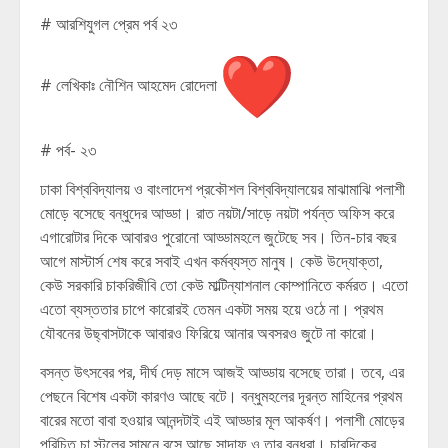
# আরশিযুগল প্রেম পর্ব ২৩
# লেখিকাঃ নৌশিন আহমেদ রোদেলা
# পর্ব- ২৩
ঢাকা বিশ্ববিদ্যালয় ও বাংলাদেশ প্রকৌশল বিশ্ববিদ্যালয়ের মাঝামাঝি পলাশী
মোড়ে বসেছে বন্ধুদের আড্ডা। রাত নয়টা/সাড়ে নয়টা পর্যন্ত অফিস করে
এগারোটার দিকে আবারও পুরোনো আড্ডামহলে জুটেছে সব। তিন-চার বছর
আগে মাস্টার্স শেষ করে সবাই এখন কর্মব্যস্ত মানুষ। কেউ উদ্যোক্তা,
কেউ সরকারি চাকরিজীবি তো কেউ মাল্টিন্যাশনাল কোম্পানিতে কর্মরত। এতো
এতো ব্যস্ততার চাপে কারোরই তেমন একটা সময় হয়ে ওঠে না। প্রথম
যৌবনের উছ্বাসটাকে আবারও ফিরিয়ে আনার অবসরও জুটে না কারো।
বসন্ত উৎসবের পর, দীর্ঘ দেড় মাসে আজই আড্ডায় বসেছে তারা। তবে, এর
পেছনে বিশেষ একটা কারণও আছে বটে। বন্ধুমহলের দূরন্ত মাহিনের প্রথম
বারের মতো বাবা হওয়ার আনন্দটাই এই আড্ডার মূল আকর্ষণ। পলাশী মোড়ের
পরিচিত চা স্টলের সামনে বসে আছে সাদাফ ও তার বন্ধুরা। চারদিকের