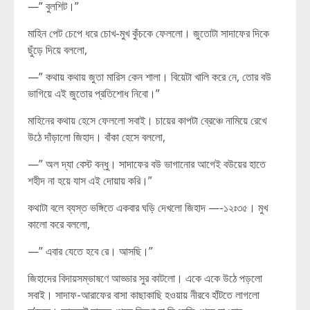
—” বুলশিট।”
মাহিন পেট চেপে ধরে চোখ-মুখ কুঁচকে ফেললো। জুতোটা সাদাফের দিকে
ছুঁড়ে দিয়ে বললো,
—” কথায় কথায় জুতা মারিস কেন শালা। বিয়েটা খালি করে নে, তোর বউ
ভাগিয়ে এই জুতোর প্রতিশোধ নিবো।”
মাহিনের কথায় হেসে ফেললো সবাই। চায়ের কাপটা ব্রেঞ্চে নামিয়ে রেখে
উঠে দাঁড়ালো জিহাদ। বাঁকা হেসে বললো,
—” অল দ্যা বেস্ট বন্ধু। সাদাফের বউ ভাগানোর আগেই বউয়ের হাতে
শহীদ না হয়ে যাস এই দোয়ায় করি।”
কথাটা বলে ব্যস্ত ভঙ্গিতে একবার ঘড়ি দেখলো জিহাদ —-১২ঃ৩৫। মুখ
কালো করে বললো,
—” এবার যেতে হবে রে। আসছি।”
জিহাদের বিদায়সম্ভাষণে আড্ডার সুর কাটলো। একে একে উঠে পড়লো
সবাই। সাদাফ-আরাফের বাসা কাছাকাছি হওয়ায় নীরবে হাঁটতে লাগলো