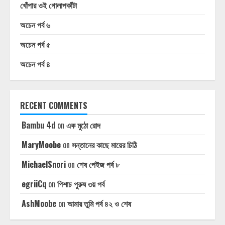
খোঁপার ওই গোলাপকাঁটা
অচেন পর্ব ৬
অচেন পর্ব ৫
অচেন পর্ব ৪
RECENT COMMENTS
Bambu 4d
on
এক মুঠো রোদ
MaryMoobe
on
সন্তানের কাছে মায়ের চিঠি
MichaelSnori
on
শেষ পেইজ পর্ব ৮
egriiCq
on
পিশাচ পুরুষ ৩য় পর্ব
AshMoobe
on
আমার তুমি পর্ব ৪২ ও শেষ