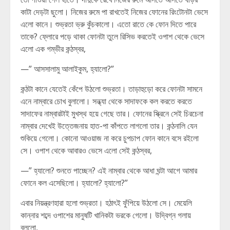
কাটা দেড়টা ছুলো। নিজের রুমে পা রাখতেই নিজের ফোনের রিংটোনটা ভেসে
এলো কানে। শুভ্রতা ভ্রু কুঁচকালো। এতো রাতে কে ফোন দিতে পারে
তাকে? ফ্লোরে পড়ে থাকা ফোনটা তুলে রিসিভ করতেই ওপাশ থেকে ভেসে
এলো এক গম্ভীর কন্ঠস্বর,
—” আসসালামু আলাইকুম, হ্যালো?”
কন্ঠটা কানে যেতেই কেঁপে উঠলো শুভ্রতা। তাড়াহুড়ো করে ফোনটা সামনে
এনে নাম্বারে চোখ বুলালো। সন্ধ্যা থেকে সাদাফকে কল করতে করতে
সাদাফের নাম্বারটাই মুখস্থ হয়ে গেছে তার। ফোনের স্ক্রিনে সেই চিরচেনা
নাম্বার দেখেই উত্তেজনায় হাত-পা কাঁপতে লাগলো তার। কন্ঠনালি যেন
শুকিয়ে গেলো। কোনো আওয়াজ না করে চুপচাপ ফোন কানে বসে রইলো
সে। ওপাশ থেকে আবারও ভেসে এলো সেই কন্ঠস্বর,
—” হ্যালো? শুনতে পাচ্ছেন? এই নাম্বার থেকে আধা ঘন্টা আগে আমার
ফোনে কল এসেছিলো। হ্যালো? হ্যালো?”
এবার নিয়ন্ত্রণহারা হলো শুভ্রতা। হঠাৎই ফুঁপিয়ে উঠলো সে। মেয়েলি
কান্নার শব্দে ওপাশের মানুষটি খানিকটা ভরকে গেলো। উদ্বিগ্ন গলায়
বললো,