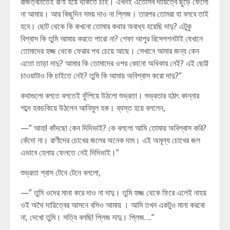
রাজত্বটাতেই রাণী হয়ে থাকতে চাই। এখনই এতোসব দায়িত্বে ছুঁড়ে ফেলো
না আমায়। আর কিছুদিন সময় দাও না প্লিজ। তারপর তোমরা যা বলবে তাই
হবে। ছোট থেকে কি কখনো তোমার কথার অবাধ্য হয়েছি দাদু? এটুকু
বিশ্বাস কি তুমি আমায় করতে পারো না? শেফা আপুর রিসেপশনটাই যেখানে
তোমাদের হজ্জ থেকে ফেরার পথ চেয়ে আছে। সেখানে আমার জন্য কেন
এতো তাড়া দাদু? আমার কি তোমাদের ওপর কোনো অধিকার নেই? এই ছোট্ট
চাওয়াটাও কি চাইতে নেই? তুমি কি আমায় অবিশ্বাস করো দাদু?”
কথাগুলো বলতে বলতেই ফুঁপিয়ে উঠলো শুভ্রতা। শুভ্রতার হঠাৎ কান্নার
শব্দে হকচকিয়ে উঠলেন আনিমুল হক। ব্যস্ত হয়ে বললেন,
—” আহা! কাঁদছো কেন দিদিভাই? কে বললো আমি তোমায় অবিশ্বাস করি?
কেঁদো না। রাণীদের চোখের জলের অনেক দাম। এই অমূল্য চোখের জল
এভাবে হেলায় ফেলতে নেই দিদিভাই।”
শুভ্রতা শ্বাস টেনে টেনে বললো,
—” তুমি ওদের মানা করে দাও না দাদু। তুমি হজ্জ থেকে ফিরে এলেই নাহয়
ওই অথৈ দায়িত্বের আসনে বসিও আমায় । আমি তখন একটুও মানা করবো
না, দেখো তুমি। সত্যি বলছি! প্লিজ দাদু। প্লিজ….”