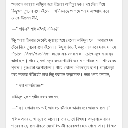
শুভ্রতার কান্নায় অস্থির হয়ে উঠলেন আনিমুল হক। দম টেনে নিয়ে
কিছুক্ষণ চুপচাপ বসে রইলেন। খানিকবাদে গমগমে গলায় আওয়াজ করে
ডেকে উঠলেন উনি,
—” শফিক? শফিক?এই শফিক?”
উঁচু গলায় তিনবার ডেকেই ক্লান্ত হয়ে গেলেন আনিমুল হক। আবারও দম
টেনে নিয়ে চুপচাপ বসে রইলেন। কিছুক্ষণবাদেই হন্তদন্ত করে দরজায় এসে
দাঁড়ালো চল্লিশ/পয়তাল্লিশ বছরের এক ভদ্রলোক। চোখে-মুখে সদ্য ঘুম
ভাঙা ছাপ। গায়ে হালকা সবুজ রঙের পাঞ্জাবি আর সাদা পায়জামা। গায়ের রঙ
শ্যামা। চুলগুলো অগোছালো। গায়ে ধারালো পৌরুষ্যের ছাপ। তাড়াহুড়ো
করে দরজায় দাঁড়িয়েই মাথা নিচু করলেন ভদ্রলোক। নরম গলায় বললেন,
—” বাবা ডাকছিলেন?”
আনিমুল হক গম্ভীর স্বরে বললেন,
—” হু। তোমার বড় ভাই আর বড় বউমাকে আমার ঘরে আসতে বলো।”
শফিক এবার চোখ তুলে তাকালেন। তার চোখে বিস্ময়। শুভ্রতাকে বাবার
পায়ের কাছে বসে থাকতে দেখে বিস্ময়টা কয়েকগুণ বেড়ে গেলো তার। বিস্মিত