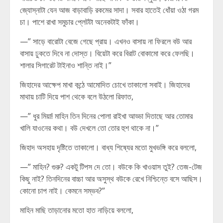
জ্যোস্নাটা যেন আজ বাড়াবাড়ি রকমের সাদা। সবার হাতেই ধোঁয়া ওঠা গরম
চা। পাশে রাখা সমুচার প্লেটটা অনেকটাই ফাঁকা।
—” সাড়ে বারোটা বেজে গেছে প্রায়। এখনও বাসায় না ফিরলে বউ আর
বাসায় ঢুকতে দিবে না দোস্ত। বিয়েটা করে বিরাট বোকামো করে ফেলছি।
শালার সিগারেট টাইনাও শান্তি নাই।”
জিহাদের আক্ষেপ মাখা কন্ঠে আমোদিত চোখে তাকালো সবাই। জিহাদের
মাথায় চাটি দিয়ে পাশ থেকে বলে উঠলো রিফাত,
—” ধুর মিয়া! মাহিন তিন দিনের পোলা রাইখা আড্ডা দিতাছে আর তোমার
খালি যাওনের কথা। বউ দেখলে তো তোর হুশ থাকে না।”
জিহাদ অসহায় দৃষ্টিতে তাকালো। বাধ্য শিষ্যের মতো মুখভঙ্গি করে বললো,
—” মাহিন? গুরু? একটু টিপস দে তো। বউকে কি খাওয়াস তুই? তেজ-টেজ
কিছু নাই? তিনদিনের বাচ্চা আর অসুস্থ বউকে রেখে নিশ্চিন্তে বসে আছিস।
কোনো চাপ নাই। কেমনে সম্ভব?”
মাহিন মাছি তাড়ানোর মতো হাত নাড়িয়ে বললো,