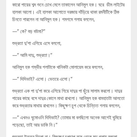
কারো পায়ের শব্দ শুনে চোখ মেলে তাকালেন আনিমুল হক। ঘরে ডীম লাইটের
হালকা আলো। এই হালকা আলোতে দরজায় দাঁড়িয়ে থাকা রমনীটিকে ঠিক
চিনতে পারলেন না আনিমুল হক। গমগমে গলায় বললেন,
—” কে? বড় বউমা?”
শুভ্রতা দু’পা এগিয়ে এসে বললো,
—” আমি দাদু, শুভ্রতা।”
আনিমুল হক গম্ভীর গলাটাকে খানিকটা মোলায়েম করে বললেন,
—” দিদিভাই? এসো। ভেতরে এসো।”
শুভ্রতা এক পা দু’পা করে এগিয়ে গিয়ে দাদুর পা ছুঁয়ে সালাম করলো। দাদুর
পায়ের কাছে বসে দাদুর কোলে মাথা রাখলো। আনিমুল হক বামহাতটা আলতো
করে শুভ্রতার মাথায় রাখলেন। কিছুক্ষণ চুপ থেকে চিন্তিত গলায় বললেন,
—” এখনও ঘুমোওনি দিদিভাই? তোমার মা বলছিলো অনেক আগেই ঘুমিয়ে
পড়েছো, তাই আর ডাকি নি।”
শুভ্রতা উত্তর দিলো না। কিছুক্ষণ চুপচাপ বসে থেকে মৃদু গলায় বললো,