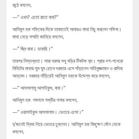
কন্ঠে বললেন,
—” এখন? এতো রাতে বাবা?”
আনিমুল হক শফিকের দিকে তাকাতেই আবারও মাথা নিচু করলেন শফিক।
মাথা নেড়ে সম্মতি জানিয়ে বললেন,
—” জ্বি বাবা। ডাকছি।”
তারপর নিস্তব্ধতা। সারা ঘরময় শুধু ঘড়ির টিকটক শব্দ। প্রায় দশ-পনেরো
মিনিটের মাথায় ঘুম ঘুম চোখে দরজায় এসে দাঁড়ালেন শাহিনুজ্জামান ও রাদিবা
আহমেদ। দরজায় দাঁড়িয়েই আনিমুল হককে উদ্দেশ্য করে বললেন,
—” আসসালামু আলাইকুম, বাবা।”
আনিমুল হক গমগমে গম্ভীর গলায় বললেন,
—” ওয়ালাইকুম আসসালাম। ভেতরে এসো।”
দু’জনেই দ্বিধা নিয়ে ভেতরে ঢুকলেন। আনিমুল হক কিছুক্ষণ মৌন থেকে
বললেন,