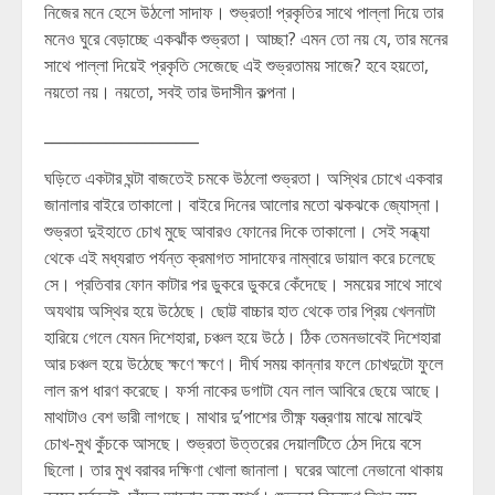
নিজের মনে হেসে উঠলো সাদাফ। শুভ্রতা! প্রকৃতির সাথে পাল্লা দিয়ে তার
মনেও ঘুরে বেড়াচ্ছে একঝাঁক শুভ্রতা। আচ্ছা? এমন তো নয় যে, তার মনের
সাথে পাল্লা দিয়েই প্রকৃতি সেজেছে এই শুভ্রতাময় সাজে? হবে হয়তো,
নয়তো নয়। নয়তো, সবই তার উদাসীন কল্পনা।
____________________
ঘড়িতে একটার ঘন্টা বাজতেই চমকে উঠলো শুভ্রতা। অস্থির চোখে একবার
জানালার বাইরে তাকালো। বাইরে দিনের আলোর মতো ঝকঝকে জ্যোস্না।
শুভ্রতা দুইহাতে চোখ মুছে আবারও ফোনের দিকে তাকালো। সেই সন্ধ্যা
থেকে এই মধ্যরাত পর্যন্ত ক্রমাগত সাদাফের নাম্বারে ডায়াল করে চলেছে
সে। প্রতিবার ফোন কাটার পর ডুকরে ডুকরে কেঁদেছে। সময়ের সাথে সাথে
অযথায় অস্থির হয়ে উঠেছে। ছোট্ট বাচ্চার হাত থেকে তার প্রিয় খেলনাটা
হারিয়ে গেলে যেমন দিশেহারা, চঞ্চল হয়ে উঠে। ঠিক তেমনভাবেই দিশেহারা
আর চঞ্চল হয়ে উঠেছে ক্ষণে ক্ষণে। দীর্ঘ সময় কান্নার ফলে চোখদুটো ফুলে
লাল রূপ ধারণ করেছে। ফর্সা নাকের ডগাটা যেন লাল আবিরে ছেয়ে আছে।
মাথাটাও বেশ ভারী লাগছে। মাথার দু’পাশের তীক্ষ্ণ যন্ত্রণায় মাঝে মাঝেই
চোখ-মুখ কুঁচকে আসছে। শুভ্রতা উত্তরের দেয়ালটিতে ঠেস দিয়ে বসে
ছিলো। তার মুখ বরাবর দক্ষিণা খোলা জানালা। ঘরের আলো নেভানো থাকায়