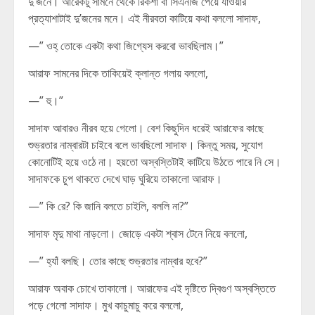
দু’জনে। আরেকটু সামনে থেকে রিকশা বা সিএনজি পেয়ে যাওয়ার
প্রত্যাশাটাই দু’জনের মনে। এই নীরবতা কাটিয়ে কথা বললো সাদাফ,
—” ওহ্ তোকে একটা কথা জিগ্যেস করবো ভাবছিলাম।”
আরাফ সামনের দিকে তাকিয়েই ক্লান্ত গলায় বললো,
—” হু।”
সাদাফ আবারও নীরব হয়ে গেলো। বেশ কিছুদিন ধরেই আরাফের কাছে
শুভ্রতার নাম্বারটা চাইবে বলে ভাবছিলো সাদাফ। কিন্তু সময়, সুযোগ
কোনোটিই হয়ে ওঠে না। হয়তো অস্বস্তিটাই কাটিয়ে উঠতে পারে নি সে।
সাদাফকে চুপ থাকতে দেখে ঘাড় ঘুরিয়ে তাকালো আরাফ।
—” কি রে? কি জানি বলতে চাইলি, বললি না?”
সাদাফ মৃদু মাথা নাড়লো। জোড়ে একটা শ্বাস টেনে নিয়ে বললো,
—” হ্যাঁ বলছি। তোর কাছে শুভ্রতার নাম্বার হবে?”
আরাফ অবাক চোখে তাকালো। আরাফের এই দৃষ্টিতে দ্বিগুণ অস্বস্তিতে
পড়ে গেলো সাদাফ। মুখ কাচুমাচু করে বললো,