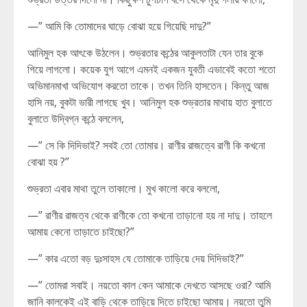
—” আমি কি তোমাদের ঘাড়ে বোঝা হয়ে গিয়েছি দাদু?”
আনিমুল হক আৎকে উঠলেন। শুভ্রতার কন্ঠের আকুলতাটা যেন তার বুকে
গিয়ে লাগলো। কয়েক যুগ আগে এমনই একজন যুবতী এভাবেই কতো শতো
অভিমানমাখা অভিযোগ করতো তাকে। তখন তিনি হাসতেন। কিন্তু আজ
হাসি নয়, বুকটা ভারী লাগছে খুব। আনিমুল হক শুভ্রতার মাথায় হাত বুলাতে
বুলাতে উদ্বিগ্ন কন্ঠে বললেন,
—” সে কি দিদিভাই? সবই তো তোমার। রাণীর রাজত্বে রাণী কি কখনো
বোঝা হয় ?”
শুভ্রতা এবার মাথা তুলে তাকালো। মুখ কালো করে বললো,
—” রাণীর রাজত্ব থেকে রাণীকে তো কখনো তাড়ানো হয় না দাদু। তাহলে
আমায় কেনো তাড়াতে চাইছো?”
—” কার এতো বড় দুঃসাহস যে তোমাকে তাড়িয়ে দেয় দিদিভাই?”
—” তোমরা সবাই। নয়তো কাল কেন আমাকে দেখতে আসছে ওরা? আমি
জানি কালকেই এই বাড়ি থেকে তাড়িয়ে দিতে চাইছো আমায়। নয়তো তুমি