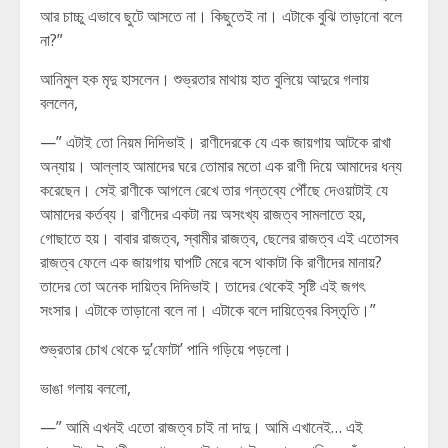
আর চাচ্চু এভাবে ছুটে আসতে না। কিছুতেই না। এটাকে বুঝি তাড়ানো বলে
না?”
আনিমুল হক মৃদু হাসলেন। শুভ্রতার মাথায় হাত বুলিয়ে আদুরে গলায়
বললেন,
—” এটাই তো নিয়ম দিদিভাই। রাণীদেরকে যে এক জায়গায় আটকে রাখা
অন্যায়। আল্লাহ আমাদের ঘরে তোমার মতো এক রাণী দিয়ে আমাদের ধন্য
করেছেন। সেই রাণীকে আগলে রেখে তার গন্তব্যে পৌঁছে দেওয়াটাই যে
আমাদের কর্তব্য। রাণীদের একটা নয় অসংখ্য রাজত্ব সামলাতে হয়,
গোছাতে হয়। বাবার রাজত্ব, স্বামীর রাজত্ব, ছেলের রাজত্ব এই এতোসব
রাজত্ব ফেলে এক জায়গায় ঘাপটি মেরে বসে থাকাটা কি রাণীদের মানায়?
তাদের তো অনেক দায়িত্ব দিদিভাই। তাদের থেকেই সৃষ্টি এই জগৎ
সংসার। এটাকে তাড়ানো বলে না। এটাকে বলে দায়িত্বের বিস্তৃতি।”
শুভ্রতার চোখ থেকে দু’ফোটা’ পানি গড়িয়ে পড়লো।
ভাঙা গলায় বললো,
—” আমি এখনই এতো রাজত্ব চাই না দাদু। আমি এখানেই… এই