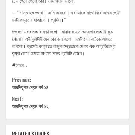
ঢেউ খেলে গেলো তার। নরম গলায় বললো,
—” শান্ত হও শুভ্রা। আমি আসবো। বাবা-মাকে সাথে নিয়ে আমার ছোট্ট
ঘরটা শুভ্রতায় সাজাবো । প্রমিস।”
শুভ্রতা এবার লজ্জায় রাঙা হলো। সাদাফ হয়তো শুভ্রতার লজ্জাটা বুঝে
গেলো। এই বুঝাটাই যেন তার কাল হলো। দমটা যেন আটকে আসতে
লাগলো। ক্রমেই কান্নারত লাজুক শুভ্রতাকে দেখার এক অপ্রতিরোধ্য
তৃষ্ণা জেগে উঠতে লাগলো মনের প্রতিটি কোণে।
#চলবে…
Continue
Previous:
আরশিযুগল প্রেম পর্ব ২৪
Reading
Next:
আরশিযুগল প্রেম পর্ব ২২
RELATED STORIES