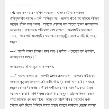
________________
বসার ঘরে বসে আছেন রাদিবা আহমেদ। তারপাশেই বসে আছেন
শাহিনুজ্জামান সাহেব ও হাজী আনিমুল হক। দরজার পাশে হাত মুড়িয়ে দাঁড়িয়ে
আছেন শফিক আর শুভ্রব। সামনের সোফায় বসে আছেন দু’জন মধ্যবয়স্ক
ভদ্রলোক। বসার ঘরের পরিবেশটা বেশ থমথমে। গুরুগম্ভীর আলোচনা
চলছে। আর সেই গুরুগম্ভীর আলোচনার কেন্দ্রবিন্দু হলো এ বাড়িরই মেয়ে,
শুভ্রতা।
—-” আপনি আমার নিমন্ত্রণ রক্ষা করে এ পর্যন্ত এসেছেন বলে ধন্যবাদ,
ওবায়দুল্লাহ সাহেব।”
ওবায়দুল্লাহ সাহেব মৃদু হেসে বললেন,
—-” এভাবে বলবেন না। আপনি আমার বাবার মতো। আপনার পরিবারের
মেয়েকে পুত্রবধূ করে পাওয়াটা আমি সৌভাগ্য বলেই মনে করি। তাছাড়া,
শুভ্রতাকে আমি দেখেছি। ভীষণ লক্ষ্মী মেয়ে সে। আপনি একদম চিন্তা
করবেন না চাচা। আপনি হজ্জ থেকে ফিরে আসুন। তারপর দিনক্ষণ দেখে
না’হয় চারহাত এক করা যাবে। মাত্র তো চারটা মাস। শুভ্রতাও যখন
চারমাস পরই বিয়ের পিঁড়িতে বসতে চাইছে তাহলে আমাদের কোনো সমস্যা