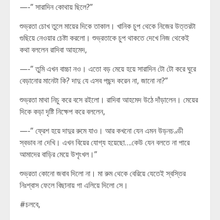
—-” সারাদিন কোথায় ছিলে?”
শুভ্রতা চোখ তুলে মায়ের দিকে তাকাল। খানিক চুপ থেকে নিজের উত্তরটা
গুছিয়ে নেওয়ার চেষ্টা করলো। শুভ্রতাকে চুপ থাকতে দেখে নিজ থেকেই
কথা বললেন রাদিবা আহমেদ,
—-” তুমি এখন বাচ্চা নও। এতো বড় মেয়ে হয়ে সারাদিন টো টো করে ঘুরে
বেড়ানোর মানেটা কি? দাদু যে এসব পছন্দ করেন না, জানো না?”
শুভ্রতা মাথা নিচু করে বসে রইলো। রাদিবা আহমেদ উঠে দাঁড়ালেন। মেয়ের
দিকে কড়া দৃষ্টি নিক্ষেপ করে বললেন,
—-” ফ্রেশ হয়ে দাদুর রুমে যাও। আর কখনো যেন এমন উড়নচণ্ডী
স্বভাব না দেখি। এখন বিয়ের যোগ্য হয়েছো….কেউ যেন বলতে না পারে
আমাদের বাড়ির মেয়ে উশৃংখল।”
শুভ্রতা কোনো জবাব দিলো না। মা রুম থেকে বেরিয়ে যেতেই স্বস্তির
নিঃশ্বাস ফেলে বিছানায় গা এলিয়ে দিলো সে।
#চলবে,