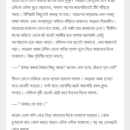
হাঁটার তালে তালে বাজছে রূপোর ভারি নুপুর। শুভ্রতা কৌতূহলী মনে ঘরের
এদিকে ওদিক ঘুরে বেড়ালেও, সাদাফ আগের জায়গাটাতেই ঠাঁই দাঁড়িয়ে
আছে। বিস্মিয়টা কিছুতেই কমছে না তার। তারওপর শুভ্রতার এমন নববধূ
সাজ! সাদাফ এমন অপ্রস্তুত ভঙ্গিতে দাঁড়িয়ে থাকলেও শুভ্রতা দ্বিধাহীন।
শুভ্রতার চালচলন দেখে মনে হচ্ছে, এই ঘরটা তার বহুকালের চেনা। দীর্ঘদিন
বাপের বাড়িতে থেকে হুট করেই স্বামীর ঘরে আসায় ঘরদোরটা একটু
অগোছালো হয়ে আছে মাত্র। বাকিসব তার হাতেই সাজানো…তার মায়াতেই
গড়া। শুভ্রতা খাবার টেবিল থেকে পানির গ্লাস তুলে নিয়ে সাদাফের দিকে
তাকালো। বিজ্ঞ গৃহিণীর মতো বললো,
—-” বাসায় বাজার টাজার কিছু আছে? অনেক বেলা হলো, রাঁধতে হবে তো!”
শীতল চোখে তাকিয়ে থেকে হালকা হাসলো সাদাফ। শুভ্রতা আজ দু’হাত
ভরে মেহেদী পড়েছে। ফর্সা হাতে মেহেদীর রঙটা বাড়াবাড়ি রকম সুন্দর
লাগছে। সেদিকে দৃষ্টি রেখেই ছোট্ট করে উত্তর দিলো সাদাফ,
—-” থাকার তো কথা।”
কয়েক ঢোক পানি খেয়ে নিয়ে সাদাফের দিকে তাকালো শুভ্রতা। খোলা
চুলগুলো হাত খোপা করতে করতে এদিক ওদিক তাকালো। বড় বড় চোখদুটো
মেলে বললো,