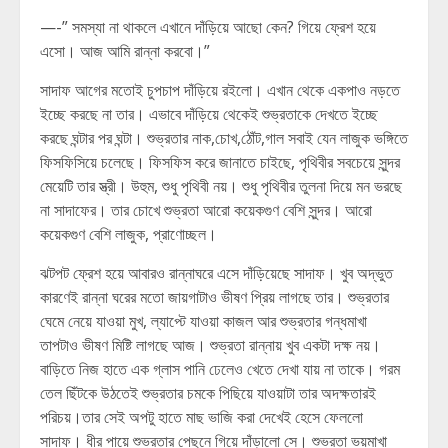
—-” সমস্যা না থাকলে এখানে দাঁড়িয়ে আছো কেন? গিয়ে ফ্রেশ হয়ে
এসো। আজ আমি রান্না করবো।”
সাদাফ আগের মতোই চুপচাপ দাঁড়িয়ে রইলো। এখান থেকে একপাও নড়তে
ইচ্ছে করছে না তার। এভাবে দাঁড়িয়ে থেকেই শুভ্রতাকে দেখতে ইচ্ছে
করছে ঘন্টার পর ঘন্টা। শুভ্রতার নাক,চোখ,ঠোঁট,গাল সবাই যেন লাজুক ভঙ্গিতে
ফিসফিসিয়ে চলেছে। ফিসফিস করে জানাতে চাইছে, পৃথিবীর সবচেয়ে সুন্দর
মেয়েটি তার স্ত্রী। উহুম, শুধু পৃথিবী নয়। শুধু পৃথিবীর তুলনা দিয়ে মন ভরছে
না সাদাফের। তার চোখে শুভ্রতা আরো কয়েকগুণ বেশি সুন্দর। আরো
কয়েকগুণ বেশি লাজুক, প্রাণোচ্ছল।
ঝটপট ফ্রেশ হয়ে আবারও রান্নাঘরে এসে দাঁড়িয়েছে সাদাফ। খুব অদ্ভুত
কারণেই রান্না ঘরের মতো জায়গাটাও ভীষণ প্রিয় লাগছে তার। শুভ্রতার
ঘেমে নেয়ে যাওয়া মুখ, ল্যাপ্টে যাওয়া কাজল আর শুভ্রতার গন্ধমাখা
তাপটাও ভীষণ মিষ্টি লাগছে আজ। শুভ্রতা রান্নায় খুব একটা দক্ষ নয়।
বাড়িতে নিজ হাতে এক গ্লাস পানি ঢেলেও খেতে দেখা যায় না তাকে। গরম
তেল ছিঁটকে উঠতেই শুভ্রতার চমকে পিছিয়ে যাওয়াটা তার অদক্ষতারই
পরিচয়।তার সেই অপটু হাতে মাছ ভাজি করা দেখেই হেসে ফেললো
সাদাফ। ধীর পায়ে শুভ্রতার পেছনে গিয়ে দাঁড়ালো সে। শুভ্রতা ভয়মাখা