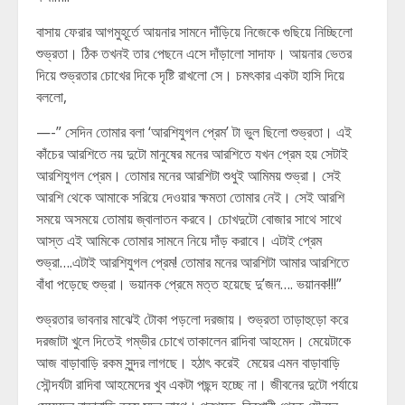
বাসায় ফেরার আগমুহূর্তে আয়নার সামনে দাঁড়িয়ে নিজেকে গুছিয়ে নিচ্ছিলো
শুভ্রতা। ঠিক তখনই তার পেছনে এসে দাঁড়ালো সাদাফ। আয়নার ভেতর
দিয়ে শুভ্রতার চোখের দিকে দৃষ্টি রাখলো সে। চমৎকার একটা হাসি দিয়ে
বললো,
—-” সেদিন তোমার বলা ‘আরশিযুগল প্রেম’ টা ভুল ছিলো শুভ্রতা। এই
কাঁচের আরশিতে নয় দুটো মানুষের মনের আরশিতে যখন প্রেম হয় সেটাই
আরশিযুগল প্রেম। তোমার মনের আরশিটা শুধুই আমিময় শুভ্রা। সেই
আরশি থেকে আমাকে সরিয়ে দেওয়ার ক্ষমতা তোমার নেই। সেই আরশি
সময়ে অসময়ে তোমায় জ্বালাতন করবে। চোখদুটো বোজার সাথে সাথে
আস্ত এই আমিকে তোমার সামনে নিয়ে দাঁড় করাবে। এটাই প্রেম
শুভ্রা….এটাই আরশিযুগল প্রেম! তোমার মনের আরশিটা আমার আরশিতে
বাঁধা পড়েছে শুভ্রা। ভয়ানক প্রেমে মত্ত হয়েছে দু’জন…. ভয়ানক!!!”
শুভ্রতার ভাবনার মাঝেই টোকা পড়লো দরজায়। শুভ্রতা তাড়াহুড়ো করে
দরজাটা খুলে দিতেই গম্ভীর চোখে তাকালেন রাদিবা আহমেদ। মেয়েটাকে
আজ বাড়াবাড়ি রকম সুন্দর লাগছে। হঠাৎ করেই মেয়ের এমন বাড়াবাড়ি
সৌন্দর্যটা রাদিবা আহমেদের খুব একটা পছন্দ হচ্ছে না। জীবনের দুটো পর্যায়ে