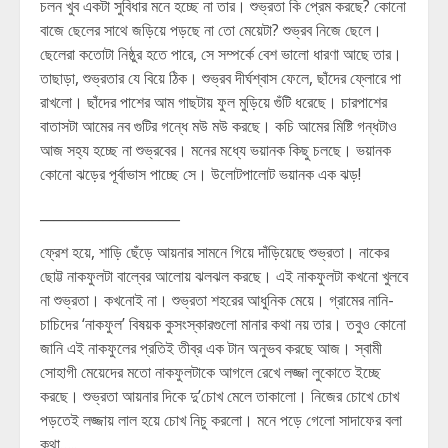
চলন খুব একটা সুবিধার মনে হচ্ছে না তার। শুভ্রতা কি প্রেম করছে? কোনো
বাজে ছেলের সাথে জড়িয়ে পড়ছে না তো মেয়েটা? শুভ্রব নিজে ছেলে।
ছেলেরা কতোটা নিষ্ঠুর হতে পারে, সে সম্পর্কে বেশ ভালো ধারণা আছে তার।
তাছাড়া, শুভ্রতার যে বিয়ে ঠিক। শুভ্রব দীর্ঘশ্বাস ফেলে, ছাঁদের ফ্লোরে পা
রাখলো। ছাঁদের পাশের আম গাছটায় ফুল মুড়িয়ে গুঁটি ধরেছে। চারপাশের
বাতাসটা আমের নব গুটির গন্ধে মউ মউ করছে। কচি আমের মিষ্টি গন্ধটাও
আজ সহ্য হচ্ছে না শুভ্রবের। মনের মধ্যে ভয়ানক কিছু চলছে। ভয়ানক
কোনো ঝড়ের পূর্বাভাস পাচ্ছে সে। উলোটপালোট ভয়ানক এক ঝড়!
____________________
ফ্রেশ হয়ে, শাড়ি ছেঁড়ে আয়নার সামনে গিয়ে দাঁড়িয়েছে শুভ্রতা। নাকের
ছোট্ট নাকফুলটা বাল্বের আলোয় ঝলঝল করছে। এই নাকফুলটা কখনো খুলবে
না শুভ্রতা। কখনোই না। শুভ্রতা শহরের আধুনিক মেয়ে। গ্রামের নানি-
চাচিদের ‘নাকফুল’ বিষয়ক কুসংস্কারগুলো মানার কথা নয় তার। তবুও কোনো
জানি এই নাকফুলের প্রতিই তীব্র এক টান অনুভব করছে আজ। স্বামী
সোহাগী মেয়েদের মতো নাকফুলটাকে আগলে রেখে লজ্জা লুকোতে ইচ্ছে
করছে। শুভ্রতা আয়নার দিকে দু’চোখ মেলে তাকালো। নিজের চোখে চোখ
পড়তেই লজ্জায় লাল হয়ে চোখ নিচু করলো। মনে পড়ে গেলো সাদাফের বলা
কথা…..