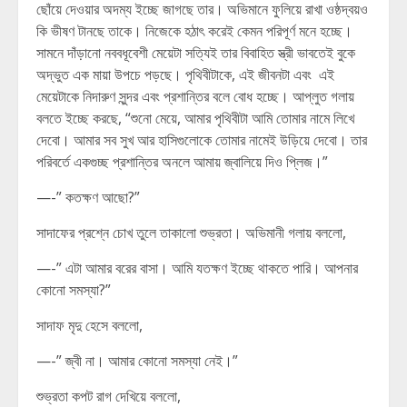
ছোঁয়ে দেওয়ার অদম্য ইচ্ছে জাগছে তার। অভিমানে ফুলিয়ে রাখা ওষ্ঠদ্বয়ও
কি ভীষণ টানছে তাকে। নিজেকে হঠাৎ করেই কেমন পরিপূর্ণ মনে হচ্ছে।
সামনে দাঁড়ানো নববধূবেশী মেয়েটা সত্যিই তার বিবাহিত স্ত্রী ভাবতেই বুকে
অদ্ভুত এক মায়া উপচে পড়ছে। পৃথিবীটাকে, এই জীবনটা এবং এই
মেয়েটাকে নিদারুণ সুন্দর এবং প্রশান্তির বলে বোধ হচ্ছে। আপ্লুত গলায়
বলতে ইচ্ছে করছে, “শুনো মেয়ে, আমার পৃথিবীটা আমি তোমার নামে লিখে
দেবো। আমার সব সুখ আর হাসিগুলোকে তোমার নামেই উড়িয়ে দেবো। তার
পরিবর্তে একগুচ্ছ প্রশান্তির অনলে আমায় জ্বালিয়ে দিও প্লিজ।”
—-” কতক্ষণ আছো?”
সাদাফের প্রশ্নে চোখ তুলে তাকালো শুভ্রতা। অভিমানী গলায় বললো,
—-” এটা আমার বরের বাসা। আমি যতক্ষণ ইচ্ছে থাকতে পারি। আপনার
কোনো সমস্যা?”
সাদাফ মৃদু হেসে বললো,
—-” জ্বী না। আমার কোনো সমস্যা নেই।”
শুভ্রতা কপট রাগ দেখিয়ে বললো,