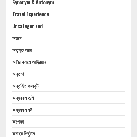
Synonym & Antonym
Travel Experience
Uncategorized
অচেন
অতৃপ্ত আত্মা
অনির কলমে আদ্রিয়ান
অনুতাপ
অন্তর্হিত কালকূট
অন্যরকম তুমি
অন্যরকম বউ
অপেক্ষা
অবাধ্য পিছুটান