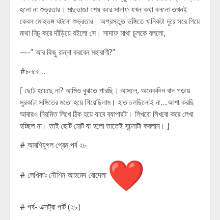
হলো না শুভ্রতার। মাছভাজা শেষ করে সাদাফ যখন কথা বললো তখনই
কেবল মোহভঙ্গ ঘটলো শুভ্রতার। অপ্রস্তুত ভঙ্গিতে খানিকটা দূরে সরে গিয়ে
মাথা নিচু করে দাঁড়িয়ে রইলো সে। সাদাফ মাথা চুলকে বললো,
—-” আর কিছু রান্না করবেন মহারাণী?”
#চলবে….
[ ছোট হয়েছে না? আমিও বুঝতে পারছি। আসলে, অনেকদিন বাদ পড়ায়
সুরকাটা সঙ্গিতের মতো হয়ে গিয়েছিলাম। হাত চলছিলোই না….আশা করছি
আবারও নিয়মিত লিখে ঠিক হয়ে যাবে ব্যাপারটা। লিখবো লিখবো করে লেখা
হচ্ছিল না। তাই ছোট মোট যা হলো তাতেই সূচনাটা করলাম। ]
# আরশিযুগল প্রেম পর্ব ২৮
# লেখিকাঃ নৌশিন আহমেদ রোদেলা
# পর্ব- এক্সট্রা পার্ট (২৮)