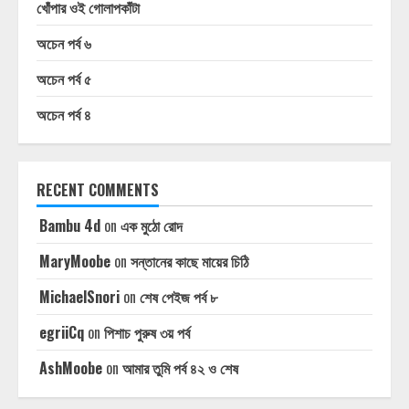
খোঁপার ওই গোলাপকাঁটা
অচেন পর্ব ৬
অচেন পর্ব ৫
অচেন পর্ব ৪
RECENT COMMENTS
Bambu 4d
on
এক মুঠো রোদ
MaryMoobe
on
সন্তানের কাছে মায়ের চিঠি
MichaelSnori
on
শেষ পেইজ পর্ব ৮
egriiCq
on
পিশাচ পুরুষ ৩য় পর্ব
AshMoobe
on
আমার তুমি পর্ব ৪২ ও শেষ