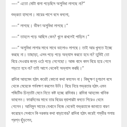
—-” এতো মোটা বালা পড়েছিস অসুবিধা লাগছে না?”
শুভ্রতা হাসলো। মায়ের পাশে বসে বললো,
—-” লাগছে। ভীষণ অসুবিধা লাগছে।”
—-” তাহলে পড়ে আছিস কেন? খুলে রাখলেই পাড়িস।”
—-” অসুবিধা লাগার সাথে সাথে ভালোও লাগছে। তাই আর খুলতে ইচ্ছে
করছে না। তাছাড়া, এসব পড়ে পড়ে অভ্যাস করতে হবে না? তুমিই তো
বিয়ে দেওয়ার জন্য ওঠে পড়ে লেগেছো। আজ বাদে কাল বিয়ে হয়ে গেলে
পড়তে হবে না? তাই আগে থেকেই অভ্যাস করছি।”
রাদিবা আহমেদ হঠাৎ করেই কোনো কথা বললেন না। কিছুক্ষণ চুপচাপ বসে
থেকে মেয়েকে পর্যবক্ষণ করলেন উনি। বিয়ে নিয়ে শুভ্রতার হঠাৎ এমন
পজিটিভ চিন্তাটা মেনে নিতে কষ্ট হচ্ছে রাদিবার। রাদিবা আহমেদ খানিক
ভাবলেন। ফারদিনের সাথে তার বিয়ের ব্যাপারটা বলতে গিয়েও থেমে
গেলেন। আনিমুল সাহেব যেখানে নিজে থেকেই শুভ্রতাকে জানাতে বারণ
করেছেন সেখানে কি দরকার কথা বাড়ানোর? রাদিবা হঠাৎ করেই গম্ভীর গলায়
প্রশ্ন ছুঁড়লেন,