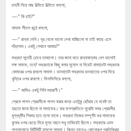
চাহনী নিয়ে মাছ উল্টাতে উল্টাতে বললো,
—-” কি চাই?”
সাদাফ শীতল কন্ঠে বললো,
—-” রান্না দেখি। দূর থেকে ভালো দেখা যাচ্ছিলো না তাই কাছে এসে
দাঁড়ালাম। একটু শেখাবে আমায়?”
শুভ্রতা সন্দেহী চোখে তাকালো। তার জানা মতে রান্নাবান্নায় বেশ ভালোই
দক্ষ সাদাফ, তবে? শুভ্রতাকে কিছু বলার সুযোগ না দিয়েই বামহাতটা শুভ্রতার
কোমরের ওপর রাখলো সাদাফ। ডানহাতটা শুভ্রতার ডানহাতের ওপর দিয়ে
খুন্তির ওপর রাখলো। ফিসফিসিয়ে বললো,
—-” আমিও একটু শিখি মহারাণী।”
প্রেমে পাগল প্রেয়সীকে পাগল করার জন্য এতটুকু ছোঁয়ায় যে যথেষ্ট তা
হয়তো জানা ছিলো না সাদাফের। যার ফলশ্রুতিতে পুরোটা সময় প্রেয়সীর
মুগ্ধদৃষ্টির শিকার হতে হলো তাকে। শুভ্রতা নিজের সম্পূর্ণটা ভর সাদাফের
বুকের ওপর ছেড়ে দিয়ে মুগ্ধ নয়নে শুধু তাকিয়েই ছিলো। শুভ্রতার এমন
পাগলামোতে মিটিমিটি হাসলো সাদাফ। কিন্তু তাতেও কোনোরূপ প্রতিক্রিয়া