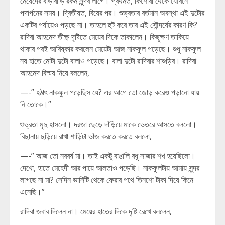
মেয়েদের বাড়াবাড়ি রকম সুন্দর লাগে। প্রথমত, কিশোরী থেকে যৌবনে
পদার্পনের সময়। দ্বিতীয়ত, বিয়ের পর। শুভ্রতার বর্তমান অবস্থা এই দুটোর
একটির পর্যায়েও পড়ছে না। তাহলে হুট করে তার এই সৌন্দর্যের কারণ কি?
রাদিবা আহমেদ তীক্ষ্ণ দৃষ্টিতে মেয়ের দিকে তাকালেন। কিছুক্ষণ তাকিয়ে
থাকার পরই আবিষ্কার করলেন মেয়েটা আজ নাকফুল পড়েছে। শুধু নাকফুল
নয় হাতে মোটা দুটো বালাও পড়েছে। বালা দুটো রাদিবার শাশুড়ির। রাদিবা
আহমেদ বিস্ময় নিয়ে বললেন,
—-” হঠাৎ নাকফুল পড়েছিস যে? এর আগে তো জোড় করেও পড়ানো যায়
নি তোকে।”
শুভ্রতা মৃদু হাসলো। দরজা ছেড়ে দাঁড়িয়ে মাকে ভেতরে আসতে বললো।
বিছানায় ছড়িয়ে রাখা শাড়িটা ভাঁজ করতে করতে বললো,
—-” আজ তো নববর্ষ মা। তাই একটু বাঙালি বধূ সাজার শখ হয়েছিলো।
দেখো, হাতে মেহেদী আর পায়ে আলতাও পড়েছি। নাকফুলটায় আমায় সুন্দর
লাগছে না মা? সেদিন ভার্সিটি থেকে ফেরার পথে তিনশো টাকা দিয়ে কিনে
এনেছি।”
রাদিবা জবাব দিলেন না। মেয়ের হাতের দিকে দৃষ্টি রেখে বললেন,