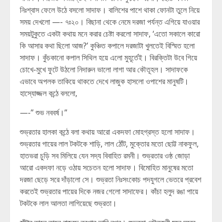
নিঃশ্বাস ফেলে উঠে বসলো সাদাফ। বালিশের পাশে থাকা ফোনটা তুলে নিয়ে
সময় দেখলো —- ৭ঃ২০। বিছানা থেকে নেমে দরজা পর্যন্ত এগিয়ে যাওয়ার
সময়টুকুতে একটা কথায় মনে করার চেষ্টা করলো সাদাফ, ‘এতো সকালে কারো
কি আসার কথা ছিলো আজ?’ কুঞ্চিত কপালে দরজাটা খুলতেই বিস্মিত হলো
সাদাফ। কুঁচকানো কপাল সিথিল হয়ে এলো মুহূর্তেই। বিরক্তিটা উবে গিয়ে
চোখে-মুখে ফুটে উঠলো নিদারুন ভালো লাগা আর কৌতূহল। সাদাফকে
এভাবে অপলক তাকিয়ে থাকতে দেখে লাজুক হাসলো ওপাশের মানুষটি।
হাস্যোজ্জল কন্ঠে বললো,
—-” শুভ নববর্ষ।”
শুভ্রতার হালকা কন্ঠে বলা কথায় আরো একদফা মোহগ্রস্ত হলো সাদাফ।
শুভ্রতার গায়ের লাল টকটকে শাড়ি, লাল ঠোঁট, মুক্তোর মতো ছোট্ট নাকফুল,
হাতভরা চুড়ি সব মিলিয়ে যেন সদ্য বিবাহিত রমনী। শুভ্রতার ওষ্ঠ জোড়া
আরো একদফা নড়ে ওঠায় সচেতন হলো সাদাফ। বিমোহিত মানুষের মতো
দরজা ছেড়ে সরে দাঁড়ালো সে। শুভ্রতা নিঃসংকোচ পদযুগলে ভেতরে প্রবেশ
করতেই শুভ্রতার পায়ের দিকে নজর গেলো সাদাফের। কাঁচা হলুদ রঙা পায়ে
টকটকে লাল আলতা লাগিয়েছে শুভ্রতা।