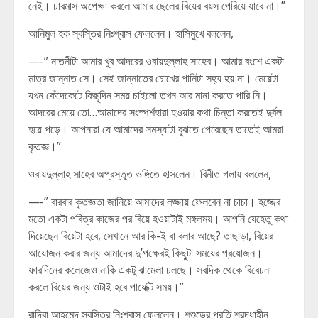
নেই। চারমাস অপেক্ষা করলে আমার ছেলের বিয়ের বয়স পেরিয়ে যাবে না।”
আনিমুল হক স্বস্তির নিঃশ্বাস ফেললেন। হাসিমুখে বললেন,
—-” নাতনীটা আমার খুব আদরের ওবায়দুল্লাহ সাহেব। আমার বংশে একটা
মাত্র জান্নাত সে। সেই জান্নাতের চোখের পানিটা সহ্য হয় না। মেয়েটা
যখন কেঁদেকেটে কিছুদিন সময় চাইলো তখন আর মানা করতে পারি নি।
আদরের মেয়ে তো…আমাদের সংস্পর্শহারা হওয়ার কথা চিন্তা করতেই দুর্বল
হয়ে পড়ে। আপনারা যে আমাদের সমস্যাটা বুঝতে পেরেছেন তাতেই আমরা
কৃতজ্ঞ।”
ওবায়দুল্লাহ সাহেব অপ্রস্তুত ভঙ্গিতে হাসলেন। বিনীত গলায় বললেন,
—-” বারবার কৃতজ্ঞতা জানিয়ে আমাদের লজ্জায় ফেলবেন না চাচা। হজ্জের
মতো একটা পবিত্র কাজের পর বিয়ে হওয়াটাই মঙ্গলময়। আপনি যেহেতু কথা
দিয়েছেন বিয়েটা হবে, সেখানে আর কি-ই বা বলার আছে? তাছাড়া, বিয়ের
আয়োজন করার জন্য আমাদের দু’পক্ষেরই কিছুটা সময়ের প্রয়োজন।
ফারদিনের কলেজেও নাকি একটু ঝামেলা চলছে। সবদিক থেকে বিবেচনা
করলে বিয়ের জন্য ওটাই হবে পার্ফেক্ট সময়।”
রাদিবা আহমেদ স্বস্তির নিঃশ্বাস ফেললেন। শশুড়ের প্রতি শ্রদ্ধাহীন