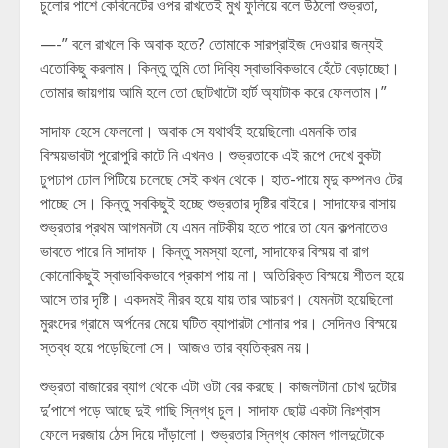
চুলোর পাশে কেবিনেটের ওপর রাখতেই মুখ ফুলিয়ে বলে উঠলো শুভ্রতা,
—-” বলে রাখলে কি অবাক হতে? তোমাকে সারপ্রাইজ দেওয়ার জন্যই
এতোকিছু করলাম। কিন্তু তুমি তো দিব্যি স্বাভাবিকভাবে হেঁটে বেড়াচ্ছো।
তোমার জায়গায় আমি হলে তো ছোটখাটো হার্ট অ্যাটাক করে ফেলতাম।”
সাদাফ হেসে ফেললো। অবাক সে যথার্থই হয়েছিলো৷ এমনকি তার
বিস্ময়ভাবটা পুরোপুরি কাটে নি এখনও। শুভ্রতাকে এই রূপে দেখে বুকটা
ঢুপঢাপ ঢোল পিটিয়ে চলেছে সেই কখন থেকে। হাত-পায়ে মৃদু কম্পনও টের
পাচ্ছে সে। কিন্তু সবকিছুই হচ্ছে শুভ্রতার দৃষ্টির বাইরে। সাদাফের বাসায়
শুভ্রতার প্রথম আগমনটা যে এমন নাটকীয় হতে পারে তা যেন কল্পনাতেও
ভাবতে পারে নি সাদাফ। কিন্তু সমস্যা হলো, সাদাফের বিস্ময় বা রাগ
কোনোকিছুই স্বাভাবিকভাবে প্রকাশ পায় না। অতিরিক্ত বিস্ময়ে শীতল হয়ে
আসে তার দৃষ্টি। একদমই নীরব হয়ে যায় তার আচরণ। যেমনটা হয়েছিলো
মুরংদের গ্রামে অর্পনের মেয়ে ঘটিত ব্যাপারটা শোনার পর। সেদিনও বিস্ময়ে
স্তব্ধ হয়ে পড়েছিলো সে। আজও তার ব্যতিক্রম নয়।
শুভ্রতা বাজারের ব্যাগ থেকে এটা ওটা বের করছে। কাজলটানা চোখ দুটোর
দু’পাশে পড়ে আছে দুই গাছি স্নিগ্ধ চুল। সাদাফ ছোট্ট একটা নিঃশ্বাস
ফেলে দরজায় ঠেস দিয়ে দাঁড়ালো। শুভ্রতার স্নিগ্ধ কোমল গালদুটোকে