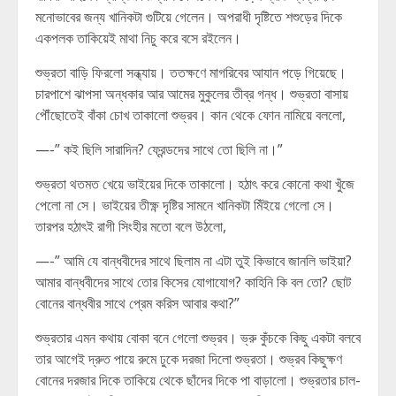
মনোভাবের জন্য খানিকটা গুটিয়ে গেলেন। অপরাধী দৃষ্টিতে শশুড়ের দিকে
একপলক তাকিয়েই মাথা নিচু করে বসে রইলেন।
শুভ্রতা বাড়ি ফিরলো সন্ধ্যায়। ততক্ষণে মাগরিবের আযান পড়ে গিয়েছে।
চারপাশে ঝাপসা অন্ধকার আর আমের মুকুলের তীব্র গন্ধ। শুভ্রতা বাসায়
পৌঁছোতেই বাঁকা চোখ তাকালো শুভ্রব। কান থেকে ফোন নামিয়ে বললো,
—-” কই ছিলি সারাদিন? ফ্রেন্ডদের সাথে তো ছিলি না।”
শুভ্রতা থতমত খেয়ে ভাইয়ের দিকে তাকালো। হঠাৎ করে কোনো কথা খুঁজে
পেলো না সে। ভাইয়ের তীক্ষ্ণ দৃষ্টির সামনে খানিকটা মিঁইয়ে গেলো সে।
তারপর হঠাৎই রাগী সিংহীর মতো বলে উঠলো,
—-” আমি যে বান্ধবীদের সাথে ছিলাম না এটা তুই কিভাবে জানলি ভাইয়া?
আমার বান্ধবীদের সাথে তোর কিসের যোগাযোগ? কাহিনি কি বল তো? ছোট
বোনের বান্ধবীর সাথে প্রেম করিস আবার কথা?”
শুভ্রতার এমন কথায় বোকা বনে গেলো শুভ্রব। ভ্রু কুঁচকে কিছু একটা বলবে
তার আগেই দ্রুত পায়ে রুমে ঢুকে দরজা দিলো শুভ্রতা। শুভ্রব কিছুক্ষণ
বোনের দরজার দিকে তাকিয়ে থেকে ছাঁদের দিকে পা বাড়ালো। শুভ্রতার চাল-