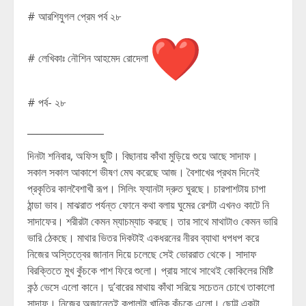
# আরশিযুগল প্রেম পর্ব ২৮
# লেখিকাঃ নৌশিন আহমেদ রোদেলা
# পর্ব- ২৮
________________
দিনটা শনিবার, অফিস ছুটি। বিছানায় কাঁথা মুড়িয়ে শুয়ে আছে সাদাফ।
সকাল সকাল আকাশে ভীষণ মেঘ করেছে আজ। বৈশাখের প্রথম দিনেই
প্রকৃতির কালবৈশাখী রূপ। সিলিং ফ্যানটা দ্রুত ঘুরছে। চারপাশটায় চাপা
ঠান্ডা ভাব। মাঝরাত পর্যন্ত ফোনে কথা বলায় ঘুমের রেশটা এখনও কাটে নি
সাদাফের। শরীরটা কেমন ম্যাচম্যাচ করছে। তার সাথে মাথাটাও কেমন ভারি
ভারি ঠেকছে। মাথার ভিতর দিকটাই একধরনের নীরব ব্যাথা ধপধপ করে
নিজের অস্তিত্বের জানান দিয়ে চলেছে সেই ভোররাত থেকে। সাদাফ
বিরক্তিতে মুখ কুঁচকে পাশ ফিরে শুলো। প্রায় সাথে সাথেই কোকিলের মিষ্টি
কন্ঠ ভেসে এলো কানে। দু’বারের মাথায় কাঁথা সরিয়ে সচেতন চোখে তাকালো
সাদাফ। নিজের অজান্তেই কপালটা খানিক কুঁচকে এলো। ছোট্ট একটা