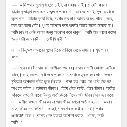
—-‘ আমি পৃথার মুখোমুখি হতে চাইছি না সাদাফ ভাই। মেয়েটা বারবার
আমার মুখোমুখি হলে আমায় ভুলতে পারবে না। আর আমি চাই, পৃথা আমাকে
ভুলে যাক। আমার দ্বারা বিয়ে, সংসার হবে না। আবার হতেও পারে। তবে,
কবে হবে জানা নেই। পৃথার অপেক্ষা করে থাকাটা আমার ভালো লাগছে না।
আমি চাই না কেউ আমার জন্য অপেক্ষা করে থাকুক। আমি আর কারো কষ্টের
জন্য দায়ী হতে চাই না। লেট মি ফ্রী।’
সাদাফ কিছুক্ষণ শুভ্রবের মুখের দিকে তাকিয়ে থেকে হাসলো। মৃদু গলায়
বলল,
—-‘ মনের স্বাধীনতায় বড় স্বাধীনতা শুভ্রব। তোমার মনটা কোথাও আটকে
আছে। তাই হয়তো, ফ্রী হতে পারছ না। মনটাকে মুক্ত করে দাও, দেখবে
মুক্তিটা আপনাআপনিই জুটে গিয়েছে। পাস্ট ইজ গোল্ড বাট পাস্ট ইজ নট
আওয়ার লাইফ। বর্তমানই জীবন। এইযে বেঁচে আছি, এটাই জীবন। অতীত
আঁকড়ে রাখতেই পারো কিন্তু অতীতটাকে নিজের গুটা জীবন ভেবে ভুল করো
না। অতীত কখনো জীবন হয় না আর জীবন কখনো অতীত হয় না। আমার
মতে, জীবন সদা বর্তমান। আচ্ছা, ওসব শক্ত কথা বাদ দিই। প্রায়
এগারোটা বাজে। তোমার বোন হয়তো অপেক্ষা করছে। থাকো, আমি
আসি।’