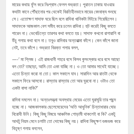
মায়ের কথায় ফুঁস করে নিঃশ্বাস ফেলল শুভ্রতা। পুরাতন ঢাকায় যাওয়ার
কথাটা কানে পৌঁছানোর পর থেকেই বিরতিহীনভাবে মায়ের বেদবাক্য শুনছে
সে। এতোক্ষণ সাদাফ ঘরে ছিল বলে রাদিবা খানিকটা মিইয়ে গিয়েছিলেন।
সাদাফকে আজকাল বেশ সমীহ করে চলেন রাদিবা। হুট করেই কিছু বলতে
পারেন না। ভেবেচিন্তে তারপর কথা বলতে হয়। সাদাফ কখনো রাগারাগি বা
উঁচু গলায় কথা বলে না। তবুও রাদিবার অন্তরাত্মা কাঁপে। কেন কাঁপে জানা
নেই, তবে কাঁপে। শুভ্রতা বিরক্ত গলায় বলল,
—-‘ মা প্লিজ। এই রাজধানী শহরে বসে কিসব কুসংস্কার ধরে বসে আছো
বল তো? তাছাড়া, আমি তো একা যাচ্ছি না। ও তো আমার সাথেই যাচ্ছে।
এতো চিন্তা করো না তো। কাল সকালে যাব। সারাদিন আর রাতটা থেকে
সকালে ফিরে আসবো। রাস্তায় রাস্তায় তো আর ঘুরবো না। ওটাও তো
একটা বাসা নাকি?’
রাদিবা দমলেন না। অন্তঃসত্ত্বা অবস্থায় মেয়ের এতো ঘুরাঘুরি তার পছন্দ
হচ্ছে না। আজকালকার ছেলেমেয়েদের ‘অতি আধুনিক’ চিন্তাধারার ঘোর
বিরোধী উনি। কিছু কিছু বিষয়ে আঞ্চলিক গোড়ামী থাকলেই বা কি? একটু
আধটু নিয়ম মেনে চলাটা তো দোষের কিছু নয়। রাদিবা কিছুক্ষণ গুজগুজ করে
বিতৃষ্ণ গলায় বললেন,