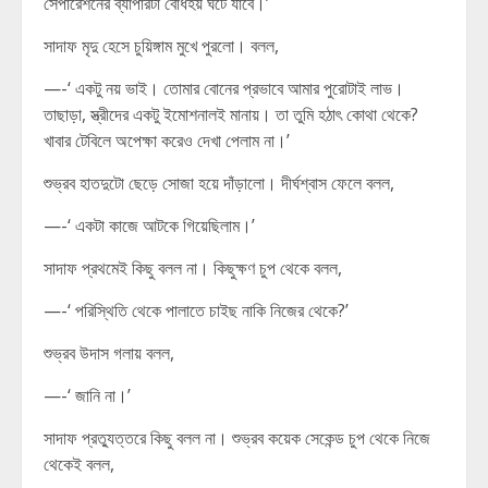
সেপারেশনের ব্যাপারটা বোধহয় ঘটে যাবে।’
সাদাফ মৃদু হেসে চুয়িঙ্গাম মুখে পুরলো। বলল,
—-‘ একটু নয় ভাই। তোমার বোনের প্রভাবে আমার পুরোটাই লাভ।
তাছাড়া, স্ত্রীদের একটু ইমোশনালই মানায়। তা তুমি হঠাৎ কোথা থেকে?
খাবার টেবিলে অপেক্ষা করেও দেখা পেলাম না।’
শুভ্রব হাতদুটো ছেড়ে সোজা হয়ে দাঁড়ালো। দীর্ঘশ্বাস ফেলে বলল,
—-‘ একটা কাজে আটকে গিয়েছিলাম।’
সাদাফ প্রথমেই কিছু বলল না। কিছুক্ষণ চুপ থেকে বলল,
—-‘ পরিস্থিতি থেকে পালাতে চাইছ নাকি নিজের থেকে?’
শুভ্রব উদাস গলায় বলল,
—-‘ জানি না।’
সাদাফ প্রত্যুত্তরে কিছু বলল না। শুভ্রব কয়েক সেকেন্ড চুপ থেকে নিজে
থেকেই বলল,