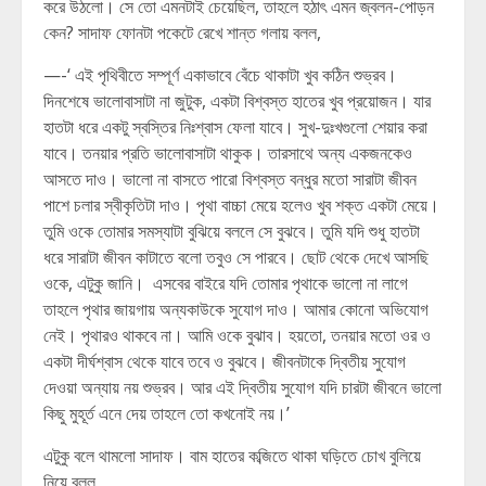
করে উঠলো। সে তো এমনটাই চেয়েছিল, তাহলে হঠাৎ এমন জ্বলন-পোড়ন
কেন? সাদাফ ফোনটা পকেটে রেখে শান্ত গলায় বলল,
—-‘ এই পৃথিবীতে সম্পূর্ণ একাভাবে বেঁচে থাকাটা খুব কঠিন শুভ্রব।
দিনশেষে ভালোবাসাটা না জুটুক, একটা বিশ্বস্ত হাতের খুব প্রয়োজন। যার
হাতটা ধরে একটু স্বস্তির নিঃশ্বাস ফেলা যাবে। সুখ-দুঃখগুলো শেয়ার করা
যাবে। তনয়ার প্রতি ভালোবাসাটা থাকুক। তারসাথে অন্য একজনকেও
আসতে দাও। ভালো না বাসতে পারো বিশ্বস্ত বন্ধুর মতো সারাটা জীবন
পাশে চলার স্বীকৃতিটা দাও। পৃথা বাচ্চা মেয়ে হলেও খুব শক্ত একটা মেয়ে।
তুমি ওকে তোমার সমস্যাটা বুঝিয়ে বললে সে বুঝবে। তুমি যদি শুধু হাতটা
ধরে সারাটা জীবন কাটাতে বলো তবুও সে পারবে। ছোট থেকে দেখে আসছি
ওকে, এটুকু জানি। এসবের বাইরে যদি তোমার পৃথাকে ভালো না লাগে
তাহলে পৃথার জায়গায় অন্যকাউকে সুযোগ দাও। আমার কোনো অভিযোগ
নেই। পৃথারও থাকবে না। আমি ওকে বুঝাব। হয়তো, তনয়ার মতো ওর ও
একটা দীর্ঘশ্বাস থেকে যাবে তবে ও বুঝবে। জীবনটাকে দ্বিতীয় সুযোগ
দেওয়া অন্যায় নয় শুভ্রব। আর এই দ্বিতীয় সুযোগ যদি চারটা জীবনে ভালো
কিছু মুহূর্ত এনে দেয় তাহলে তো কখনোই নয়।’
এটুকু বলে থামলো সাদাফ। বাম হাতের কব্জিতে থাকা ঘড়িতে চোখ বুলিয়ে
নিয়ে বলল,