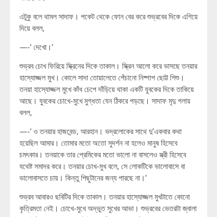
এটুকু বলে থামল সাদাফ। পকেট থেকে ফোন বের করে শুভ্রবের দিকে এগিয়ে
দিয়ে বলল,
—-‘ দেখো।’
শুভ্রব চোখ ফিরিয়ে স্ক্রিনের দিকে তাকাল। স্ক্রিন আলো করে ভাসছে তনয়ার
হাস্যোজ্জল মুখ। কোলে সাদা তোয়ালেতে পেঁচানো নিষ্পাপ ছোট্ট শিশু।
তনয়া হাস্যোজ্জল মুখে কাঁধ চেপে দাঁড়িয়ে থাকা একটি যুবকের দিকে তাকিয়ে
আছে। যুবকের চোখে-মুখে মুগ্ধতা যেন ঠিকরে পড়ছে। সাদাফ মৃদু গলায়
বলল,
—-‘ ও তনয়ার হাজবেন্ড, আরহান। ভদ্রলোকের সাথে দু’একবার কথা
হয়েছিল আমার। তোমার মতো অতো সুদর্শন না হলেও মানুষ হিসেবে
চমৎকার। তনয়াকে তার প্রেমিকের মতো ভালো না বাসলেও স্ত্রী হিসেবে
যথেষ্ট সমাদর করে। তনয়ার চোখ-মুখ বলে, সে লোকটিকে ভালোবাসে বা
ভালোবাসতে চায়। কিন্তু পিছুটানের জন্য পারছে না।’
শুভ্রব আবারও ছবিটির দিকে তাকাল। তনয়ার হাস্যোজ্জল মুখটাতে কোনো
কৃত্রিমতা নেই। চোখে-মুখে অদ্ভুত সুখের আভা। শুভ্রবের ভেতরটা জ্বালা