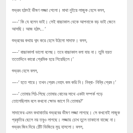
শুভ্রব হঠাৎই ভীষণ লজ্জা পেলো। মাথা নুইয়ে লাজুক হেসে বলল,
—-‘ কি যে বলেন ভাই। সেই বাচ্চাকাল থেকে আপনাকে বড় ভাই জেনে
আসছি। আজ হঠাৎ… ‘
শুভ্রবের কথায় শব্দ করে হেসে উঠলো সাদাফ। বলল,
—-‘ বাচ্চাকাল! ভালো বলেছ। তবে বাচ্চাকাল বলা যায় না। তুমি হয়ত
ততোদিনে কারো প্রেমিক হয়ে গিয়েছিলে।’
শুভ্রব হেসে বলল,
—-‘ হতে পারে। তখন প্রেম নেহাৎ কম করি নি। নিব্বা- নিব্বি প্রেম।’
—-‘ তোমার পিঠ-পিছে তোমার বোনের সাথে একটা সম্পর্ক গড়ে
তোলেছিলাম বলে কখনো ক্ষোভ জাগে নি তোমার?’
সাদাফের এমন কথাবার্তায় শুভ্রবের ভীষণ লজ্জা লাগছে। সে কখনোই লাজুক
প্রকৃতির ছেলে নয় তবুও লাগছে। লজ্জায় চোখ তুলে তাকানো যাচ্ছে না।
শুভ্রব জিব দিয়ে ঠোঁট ভিজিয়ে মৃদু হাসলো। বলল,