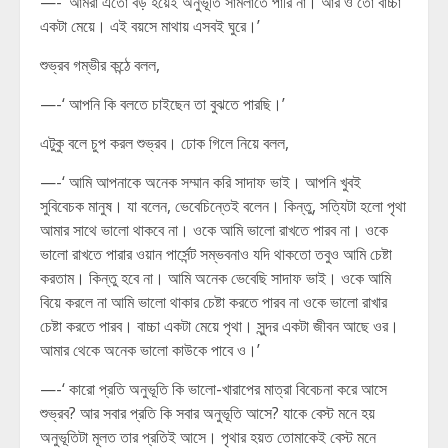
—-‘ আমরা এতো বড় হয়েই অনুভূতি সামলাতে পারি না। আর ও তো বাচ্চা
একটা মেয়ে। এই বয়সে মাথায় এসবই ঘুরে।’
শুভ্রব গম্ভীর কন্ঠে বলল,
—-‘ আপনি কি বলতে চাইছেন তা বুঝতে পারছি।’
এটুকু বলে চুপ করল শুভ্রব। ঢোক গিলে নিয়ে বলল,
—-‘ আমি আপনাকে অনেক সম্মান করি সাদাফ ভাই। আপনি খুবই
সুবিবেচক মানুষ। যা বলেন, ভেবেচিন্তেই বলেন। কিন্তু, সত্যিটা হলো পৃথা
আমার সাথে ভালো থাকবে না। ওকে আমি ভালো রাখতে পারব না। ওকে
ভালো রাখতে পারার ওয়ান পার্সেন্ট সম্ভবনাও যদি থাকতো তবুও আমি চেষ্টা
করতাম। কিন্তু হবে না। আমি অনেক ভেবেছি সাদাফ ভাই। ওকে আমি
বিয়ে করলে না আমি ভালো থাকার চেষ্টা করতে পারব না ওকে ভালো রাখার
চেষ্টা করতে পারব। বাচ্চা একটা মেয়ে পৃথা। সুন্দর একটা জীবন আছে ওর।
আমার থেকে অনেক ভালো কাউকে পাবে ও।’
—-‘ কারো প্রতি অনুভূতি কি ভালো-খারাপের মাত্রা বিবেচনা করে আসে
শুভ্রব? আর সবার প্রতি কি সবার অনুভূতি আসে? যাকে বেস্ট মনে হয়
অনুভূতিটা মূলত তার প্রতিই আসে। পৃথার হয়ত তোমাকেই বেস্ট মনে