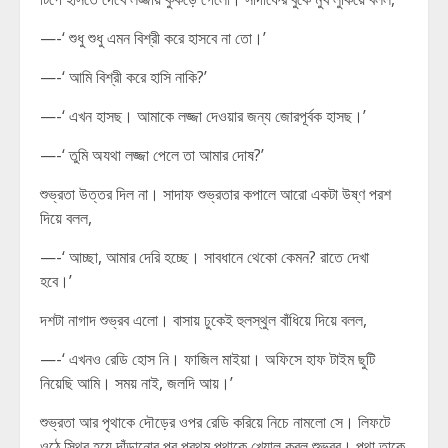
—-‘ শুধু শুধু এমন বিশ্রী করে হাসবে না তো।’
—-‘ আমি বিশ্রী করে হাসি নাকি?’
—-‘ এখন হাসছ। আমাকে লজ্জা দেওয়ার জন্য জোরপূর্বক হাসছ।’
—-‘ তুমি অযথা লজ্জা পেলে তা আমার দোষ?’
শুভ্রতা উত্তর দিল না। সাদাফ শুভ্রতার কপালে আরো একটা উষ্ণ পরশ
দিয়ে বলল,
—-‘ আচ্ছা, আমার দেরি হচ্ছে। সাবধানে থেকো কেমন? রাতে দেখা
হবে।’
দশটা নাগাদ শুভ্রব এলো। বাসায় ঢুকেই হুলস্থুল বাঁধিয়ে দিয়ে বলল,
—-‘ এখনও রেডি হোস নি। ফাজিল মাইয়া। অফিসে হাফ টাইম ছুটি
নিয়েছি আমি। সময় নাই, জলদি আয়।’
শুভ্রতা আর পৃথাকে দৌড়ের ওপর রেডি করিয়ে নিচে নামলো সে। লিফটে
ওঠে স্থির হয়ে দাঁড়ানোর পর প্রথম পৃথাকে খেয়াল করল শুভ্রব। পৃথা তাকে