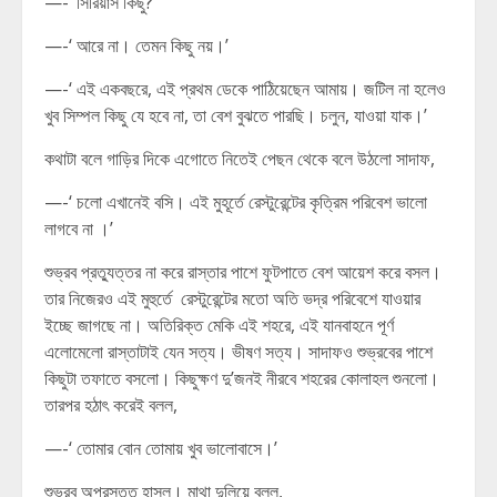
—-‘ সিরিয়াস কিছু?’
—-‘ আরে না। তেমন কিছু নয়।’
—-‘ এই একবছরে, এই প্রথম ডেকে পাঠিয়েছেন আমায়। জটিল না হলেও
খুব সিম্পল কিছু যে হবে না, তা বেশ বুঝতে পারছি। চলুন, যাওয়া যাক।’
কথাটা বলে গাড়ির দিকে এগোতে নিতেই পেছন থেকে বলে উঠলো সাদাফ,
—-‘ চলো এখানেই বসি। এই মুহূর্তে রেস্টুরেন্টের কৃত্রিম পরিবেশ ভালো
লাগবে না ।’
শুভ্রব প্রত্যুত্তর না করে রাস্তার পাশে ফুটপাতে বেশ আয়েশ করে বসল।
তার নিজেরও এই মুহুর্তে রেস্টুরেন্টের মতো অতি ভদ্র পরিবেশে যাওয়ার
ইচ্ছে জাগছে না। অতিরিক্ত মেকি এই শহরে, এই যানবাহনে পূর্ণ
এলোমেলো রাস্তাটাই যেন সত্য। ভীষণ সত্য। সাদাফও শুভ্রবের পাশে
কিছুটা তফাতে বসলো। কিছুক্ষণ দু’জনই নীরবে শহরের কোলাহল শুনলো।
তারপর হঠাৎ করেই বলল,
—-‘ তোমার বোন তোমায় খুব ভালোবাসে।’
শুভ্রব অপ্রস্তুত হাসল। মাথা দুলিয়ে বলল,