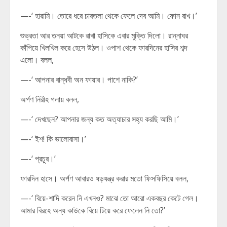
—-‘ হারামি। তোরে ধরে চারতলা থেকে ফেলে দেব আমি। ফোন রাখ।’
শুভ্রতা আর তনয়া আটকে রাখা হাসিকে এবার মুক্তি দিলো। রান্নাঘর
কাঁপিয়ে খিলখিল করে হেসে উঠল। ওপাশ থেকে ফারদিনের হাসির শব্দ
এলো। বলল,
—-‘ আপনার বান্ধবী অন ফায়ার। পাশে নাকি?’
অর্পণ নিরীহ গলায় বলল,
—-‘ দেখছেন? আপনার জন্য কত অত্যাচার সহ্য করছি আমি।’
—-‘ ইশ! কি ভালোবাসা।’
—-‘ প্রচুর।’
ফারদিন হাসে। অর্পণ আবারও ষড়যন্ত্র করার মতো ফিসফিসিয়ে বলল,
—-‘ বিয়ে-শাদি করেন নি এখনও? মাঝে তো আরো একবছর কেটে গেল।
আমার বিরহে অন্য কাউকে বিয়ে টিয়ে করে ফেলেন নি তো?’