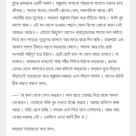
সুন্দর ঝকঝকে একটি সকাল। বারান্দায় লাগানো গাছগুলো বাতাসে তরতর করে
কাঁপছে। পাতায় পাতায় সোনালী রোদের খেলা, সকালটাকে আরো বেশি
মোহনীয় করে তুলেছে। শুভ্রতা বারান্দার গ্রিল ধরে দাঁড়িয়ে আছে। মনটা খুব
ভালো আজ। এই মন ভালো হওয়ার পেছনে যেমন বিশেষ কোনো কারণ নেই
আবারও আছেও। এইতো কিছুক্ষণ আগেও ক্যালেন্ডারের পাতায় দাগ কাটতে
গিয়ে মনে পড়েছে তুতুনের আসতে আর মাত্র বারো দিন বাকি। তারপরই এক
আকাশ স্বপ্ন ঠিকরে পড়বে শুভ্রতার কোলে। সাদাফ আর তার ছোট্ট
সংসারটা পরিপূর্ণ হয়ে উঠবে। ছোট ছোট হাত-পা মেলে কাছে ডাকবে। মা
ডাকবে। কথাগুলো ভাবতেই সারা শরীর শিউরে উঠলো শুভ্রতার। রুমের
ভেতর থেকে সাদাফের ডাকে ঘোর কাটলো শুভ্রতার। শুভ্রতা ঘুরে দাঁড়াতে
দাঁড়াতেই তাড়াহুড়ো করে বারান্দার দরজায় এসে দাঁড়াল সাদাফ। হাতের ঘড়িটা
ঠিক করতে করতে বলল,
—-‘ মা কাল থেকে ফোন করছেন। কাল রাতে তোমায় নিয়ে বাজে স্বপ্ন
দেখেছেন। তোমাকে নাকি খুব দেখতে ইচ্ছে করছে। আমার অফিসে কাজ
আছে। গাড়ি রেখে যাচ্ছি। শুভ্রব এসে নিয়ে যাবে তোমাদের। আজ আর
ফেরার দরকার নেই। একদিনে এতো জার্নি ঠিক না।’
শুভ্রতা তাড়াহুড়ো করে বলল,