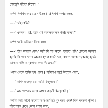
মোমেন্টে বাঁচিয়ে দিলেন।’
অর্পণ খিলখিল করে হেসে উঠল। হাসিমাখা গলায় বলল,
—-‘ তাই নাকি?’
—-‘ একদম। তা, হঠাৎ এই অদমকে মনে পড়ার কারণ?’
অর্পণ মেকি অভিমান নিয়ে বলল,
—-‘ হঠাৎ বলছেন কেন? আমি কি আপনাকে ভুলতে পারি? চোখের আড়াল
হলেই কি আর মনের আড়াল হওয়া যায়? তো, এখনও আমার দুলাভাই হয়েই
আছেন নাকি অন্যকারো হয়ে গিয়েছেন?’
ওপাশ থেকে হাসির শব্দ এলো। হাসিমাখা কন্ঠে উত্তর এলো,
—-‘ আপনার জন্য তো আমি চিরকুমার।’
—-‘ আর আপনার জন্য আমার বান্ধবী চিরকুমারী।’
কথাটা বলার সাথে সাথেই অর্পণের পিঠে ধুম করে একটা কিল বসালো পুষ্পি।
দাঁতে দাঁত চেপে জোর গলায় বলল,