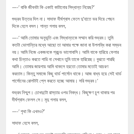
—-‘ বাকি জীবনটা কি একাই কাটানোর সিদ্ধান্ত নিয়েছ?’
শুভ্রব উত্তর দিল না। সাদাফ দীর্ঘশ্বাস ফেলে দু’হাতে ভর দিয়ে পেছন
দিকে হেলে বসল। শান্ত গলায় বলল,
—-‘ আমি তোমার অনুভূতি এবং সিদ্ধান্তকে সম্মান করি শুভ্রব। তুমি
কতটা ভোগান্তির মধ্যে আছো তা আমার পক্ষে জানা বা উপলব্ধি করা সম্ভব
নয়। আমি নিজে একজনকে প্রচন্ড ভালোবাসি। আমি যাকে হারিয়ে ফেলার
কথা চিন্তাও করতে পারি না সেখানে তুমি তাকে হারিয়েছ। বুঝতে পারছি
আমি। তোমার জায়গায় আমি থাকলে হয়তো তোমার মতোই আচরণ
করতাম। কিন্তু সমাজে কিছু থার্ড পার্সোন থাকে। আজ বাধ্য হয়ে সেই থার্ড
পার্সোনের রোলটাই প্লে করতে হচ্ছে আমায়। সরি শুভ্রব।’
শুভ্রব নিশ্চুপ। চোখদুটো রাস্তার ওপর নিবদ্ধ। কিছুক্ষণ চুপ থাকার পর
দীর্ঘশ্বাস ফেলল সে। মৃদু গলায় বলল,
—-‘ পৃথা কি এখনও?’
সাদাফ হেসে বলল,