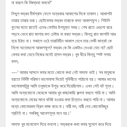
না করলে কি বিষব্যথা কমবে?’
নিশ্চুপ শুভ্রব দীর্ঘশ্বাস ফেলে অন্ধকার আকাশের দিকে তাকাল। আকাশটা
তারায় তারায় ভরা। ছোটবেলায় শুভ্রব তারাকে বলত আকাশফুল। শিউলি
ফুলের মতো রাতেই এদের ফোটার উপযুক্ত সময়। শেষ রাতে এগুলো ঝরে
পড়বে ভেবে রাত জাগার কত চেষ্টায় না করত শুভ্রব। কিন্তু রাত জাগাটা আর
হয়ে উঠত না। সকালে ওঠে তারাবিহীন আকাশ দেখে তার সেকী কান্না! কে
নিলো অতোগুলো আকাশফুল? শুভ্রব কে কি একটাও দেওয়া যেত না? ছোট
বেলার কথা ভেবে নিজের মনেই হাসল শুভ্রব। খুব ধীরে কিন্তু স্পষ্ট গলায়
বলল,
—-‘ আমার আসলে বলার মতো কোনো কথা নেই সাদাফ ভাই। সব মানুষকে
হয়তো নির্দিষ্ট পরিমাণ ভালোবাসা দিয়েই পৃথিবীতে পাঠানো হয়। আমার ভাগের
ভালোবাসাটুকু আমি তনুজাকে উপুড় করে দিয়েছিলাম। এখন সেই ঘট শূন্য।
আমি অন্যকোনো মেয়েকে আমার খুব কাছাকাছি কল্পনা করতে পারি না। আমি
অন্যকোনো মেয়ের সাথে ঘনিষ্ঠ হওয়ার কথা চিন্তাও করতে পারি না। আমার
মধ্যে কোনোরকম থ্রিল কাজ করে না। নারী মন, নারী দেহ কোনোকিছুর
প্রতিই না। সবকিছু আবেগশূন্য মনে হয়।’
সাদাফ খুব মনোযোগ দিয়ে শুনলো। শুভ্রবকে কথা বলার সুযোগ করে দিয়ে