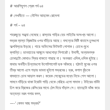
# আরশিযুগল প্রেম পর্ব ৬৪
# লেখনীতে — নৌশিন আহমেদ রোদেলা
# পর্ব – ৬৪
শহরজুড়ে সন্ধ্যা নেমেছে। রাস্তায় গাড়ির হেড লাইটের অসংখ্য আলো।
শুভ্রব ব্যস্ত ব্রিজটার ওপর দাঁড়িয়ে আছে। বসন্তের মিষ্টি বাতাসে চুলগুলো
অল্পবিস্তর উড়ছে। গায়ে অফিসের ফিটফাট পোশাক। চোখে-মুখে
ক্লান্তি। ডানহাতের আঙ্গুলে আধপোড়া সিগারেট। উদাসী, অন্যমনস্ক
চোখদুটো কোথাও স্থির থাকতে পারছে না। অনবরত এদিক,ওদিক ছুটছে।
মাথায় অর্থহীন চিন্তাগুলো উলোটপালোট ছক আঁকছে। হঠাৎই মুখের ওপর
তীব্র আলো এসে পড়ায় ভাবনা ছুটলো শুভ্রবের। ভ্রু, কপাল কুঁচকে
বামহাতে চোখ আড়াল করল। কয়েক সেকেন্ডের মধ্যে নিভে গেল আলো।
সামনে দাঁড়িয়ে থাকা টয়োটা গাড়ি থেকে বেরিয়ে এলো সাদাফ। টাইয়ের নাটটা
ঢিল করে ব্রিজের রেলিংয়ের সাথে ঠেস দিয়ে দাঁড়াল সে। হাতদুটো ভাঁজ করে
অত্যন্ত নরম গলায় বলল,
—-‘ কেমন আছ শুভ্রব?’