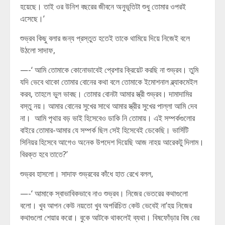
হয়েছে। তাই ওর উনিশ বছরের জীবনে অনুভূতিটা শুধু তোমার ওপরই
এসেছে।’
শুভ্রব কিছু বলার জন্য প্রস্তুত হতেই তাকে থামিয়ে দিয়ে নিজেই বলে
উঠলো সাদাফ,
—-‘ আমি তোমাকে কোনোভাবেই প্রেশার ক্রিয়েট করছি না শুভ্রব। তুমি
যদি ভেবে থাকো তোমার বোনের কথা বলে তোমাকে ইমোশনাল ব্ল্যাকমেইল
করব, তাহলে ভুল ভাবছ। তোমার বোনটা আমার স্ত্রী শুভ্রব। দামাদামির
বস্তু নয়। আমার বোনের সুখের সাথে আমার স্ত্রীর সুখের পাল্লা আমি দেব
না। আমি পৃথার বড় ভাই হিসেবেও ডাকি নি তোমায়। এই সম্পর্কগুলোর
বাইরে তোমার-আমার যে সম্পর্ক ছিল সেই হিসেবেই ডেকেছি। ভার্সিটি
সিনিয়র হিসেবে আগেও অনেক উপদেশ দিয়েছি আজ নাহয় আরেকটু দিলাম।
বিরক্ত হবে তাতে?’
শুভ্রব হাসলো। সাদাফ শুভ্রবের কাঁধে হাত রেখে বলল,
—-‘ আমাকে স্বাভাবিকভাবে নাও শুভ্রব। নিজের ভেতরের কথাগুলো
বলো। খুব আপন কেউ নয়তো খুব অপরিচিত কেউ ভেবেই না’হয় নিজের
কথাগুলো শেয়ার করো। বুকে আটকে থাকলেই ব্যথা। বিষফোঁড়ার বিষ বের