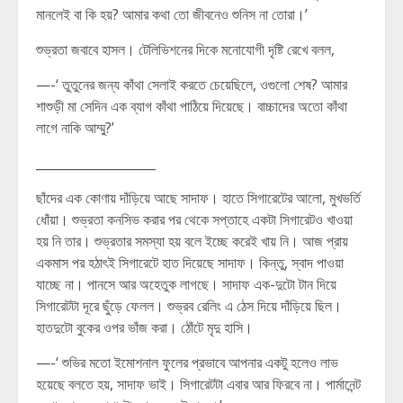
মানলেই বা কি হয়? আমার কথা তো জীবনেও শুনিস না তোরা।’
শুভ্রতা জবাবে হাসল। টেলিভিশনের দিকে মনোযোগী দৃষ্টি রেখে বলল,
—-‘ তুতুনের জন্য কাঁথা সেলাই করতে চেয়েছিলে, ওগুলো শেষ? আমার
শাশুড়ী মা সেদিন এক ব্যাগ কাঁথা পাঠিয়ে দিয়েছে। বাচ্চাদের অতো কাঁথা
লাগে নাকি আম্মু?’
___________________
ছাঁদের এক কোণায় দাঁড়িয়ে আছে সাদাফ। হাতে সিগারেটের আলো, মুখভর্তি
ধোঁয়া। শুভ্রতা কনসিভ করার পর থেকে সপ্তাহে একটা সিগারেটও খাওয়া
হয় নি তার। শুভ্রতার সমস্যা হয় বলে ইচ্ছে করেই খায় নি। আজ প্রায়
একমাস পর হঠাৎই সিগারেটে হাত দিয়েছে সাদাফ। কিন্তু, স্বাদ পাওয়া
যাচ্ছে না। পানসে আর অহেতুক লাগছে। সাদাফ এক-দুটো টান দিয়ে
সিগারেটটা দূরে ছুঁড়ে ফেলল। শুভ্রব রেলিং এ ঠেস দিয়ে দাঁড়িয়ে ছিল।
হাতদুটো বুকের ওপর ভাঁজ করা। ঠোঁটে মৃদু হাসি।
—-‘ শুভির মতো ইমোশনাল ফুলের প্রভাবে আপনার একটু হলেও লাভ
হয়েছে বলতে হয়, সাদাফ ভাই। সিগারেটটা এবার আর ফিরবে না। পার্মানেন্ট