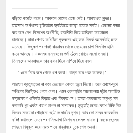
______________________
ঘড়িতে বারোটা বাজে। আকাশে রোদের তেজ নেই। আবহাওয়া সুন্দর।
ততক্ষণে অর্পণদের চুড়িহাট্টার ফ্ল্যাটটাতে জড়ো হয়েছে সবাই। ছেলেরা বসার
ঘরে বসে দেশ-বিদেশের অর্থনীতি, রাজনীতি নিয়ে তাত্ত্বিক আলোচনা
চালাচ্ছে। নানা পেশায় অধিষ্ঠিত পুরুষদের এই তর্ক-বিতর্ক অনেকটাই জমে
এসেছে। কিছুক্ষণ পর পরই রান্নাঘর থেকে মেয়েদের চাপা খিলখিল হাসি
কানে আসছে। একসময় রান্নাঘরের পর্দা ঠেলে বেরিয়ে এলো তনয়া।
তিনমাসের আরহামকে তার বাবার দিকে এগিয়ে দিয়ে বলল,
—-‘ ওকে নিয়ে বসে থেকে গল্প করো। রান্না ঘরে গরম অনেক।’
আরহান প্রত্যুত্তর না করে ছেলেকে কোলে তুলে নিলো। তবে চোখে-মুখে
ক্ষণিকের বিরক্তিও খেলে গেল। এমন গুরুগম্ভীর আলোচনায় স্ত্রীর অযাচিত
হস্তক্ষেপে খানিকটা বিব্রত এবং বিরক্ত সে। তনয়া-আরহানের অদৃশ্য মন
কষাকষি খুব একটা খারাপ লাগল না সাদাফের। মুহূর্তেই মনের কোণে উঁকি দিল
নিজের সাজানো গোছানো ছোট্ট সংসারটির দৃশ্য। আর তো মাত্র কয়েকদিন
বাকি! কথাগুলো ভেবে প্রশান্তিমাখা নিঃশ্বাস ফেলল সাদাফ। বরকে ছেলের
পেছনে নিযুক্ত করে দ্রুত পায়ে রান্নাঘরে ঢুকে গেল তনয়া।