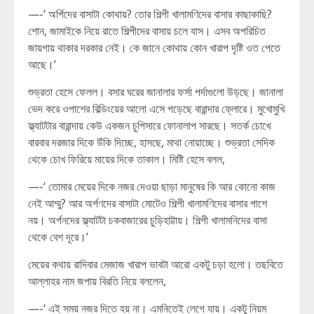
—-‘ অর্পিদের বাসাটা কোথায়? তোর শিল্পী খালামণিদের বাসার কাছাকাছি?
শোন, জামাইকে নিয়ে রাতে শিল্পীদের বাসায় চলে যাস। এসব অপরিচিত
জায়গায় থাকার দরকার নেই। কে জানে কোথায় কোন খারাপ দৃষ্টি ওত পেতে
আছে।’
শুভ্রতা হেসে ফেলল। বসার ঘরের জানালার ফর্সা পর্দাগুলো উড়ছে। জানালা
ভেদ করে ওপাশের বিল্ডিংয়ের আলো এসে পড়েছে বারান্দার ফ্লোরে। মুখোমুখি
ফ্ল্যাটটার বারান্দায় কেউ একজন চুপিসারে ফোনালাপ সারছে। সতর্ক চোখে
বারবার দরজার দিকে উঁকি দিচ্ছে, হাসছে, মাথা নোয়াচ্ছে। শুভ্রতা সেদিক
থেকে চোখ ফিরিয়ে মায়ের দিকে তাকাল। মিষ্টি হেসে বলল,
—-‘ তোমার মেয়ের দিকে নজর দেওয়া ছাড়া মানুষের কি আর কোনো কাজ
নেই আম্মু? আর অর্পণদের বাসাটা মোটেও শিল্পী খালামণিদের বাসার পাশে
নয়। অর্পনদের ফ্ল্যাটটা চকবাজারের চুড়িহাট্টায়। শিল্পী খালামনিদের বাসা
থেকে বেশ দূরে।’
মেয়ের কথায় রাদিবার মেজাজ খারাপ ভাবটা আরো একটু চড়া হলো। তছবিতে
আল্লাহর নাম জপায় বিরতি নিয়ে বললেন,
—-‘ এই সময় নজর দিতে হয় না। এমনিতেই লেগে যায়। একটু নিয়ম