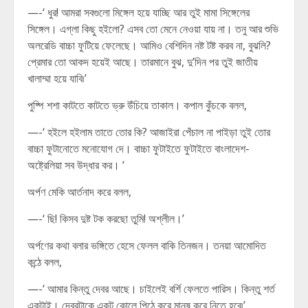
—-‘ ধুর! আমরা সবগুলো মিঙ্গেল হয়ে যাচ্ছি আর তুই মামা সিঙ্গেলের
সিঙ্গেল। এগ্লা কিছু হইলো? এসব তো মেনে নেওয়া যায় না। তনু আর শুভি
অলরেডি বাচ্চা ফুটিয়ে ফেলেছে। আমিও বেশিদিন নষ্ট টষ্ট করব না, বুঝলি?
প্রেমার তো আকদ হয়েই আছে। তারমানে বুঝ, দু’দিন পর তুই জাতীয়
খালাম্মা হয়ে যাবি৷’
পুষ্পি শশা কাটতে কাটতে ভ্রু উঁচিয়ে তাকাল। কপাল কুঁচকে বলল,
—-‘ হইলে হইলাম তাতে তোর কি? আজাইরা পেঁচাল না পাইড়া তুই তোর
বাচ্চা ফুটানোতে মনোযোগ দে। বাচ্চা ফুটাইতে ফুটাইতে বাংলাদেশ-
অষ্ট্রেলিয়া সব উদ্ধার কর। ‘
অর্পণ মেকি আর্তনাদ করে বলল,
—-‘ ছি! কিসব দুষ্ট টক করছো তুমি! অশ্লীল।’
অর্পণের কথা বলার ভঙ্গিতে হেসে ফেলল বাকি তিনজন। তনয়া আমোদিত
কন্ঠে বলল,
—-‘ আমার কিন্তু দেবর আছে। চাইলেই বর্শি ফেলতে পারিস। কিন্তু শর্ত
একটাই। দেবরটাকে একটু কোলে পিঠে করে মানুষ করে নিতে হবে৷’