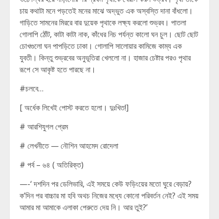
চায় কথাটা মনে পড়তেই মনের মাঝে অদ্ভুত এক অস্বস্তি দানা বাঁধলো।
গাড়িতে সামনের মিররে বার দুয়েক পৃথাকে লক্ষ্য করলো শুভ্রব। পাতলা
গোলাপি ঠোঁট, কাটা কাটা নাক, কাঁধের নিচ পর্যন্ত কালো ঘন চুল। ছোট ছোট
চোখগুলো ঘন পাপড়িতে ঢাকা। গোলাপি সালোয়ার কামিজে কাম্য এক
যুবতী। কিন্তু শুভ্রবের অনুভূতিরা খেললো না। হাজার চেষ্টার পরও পৃথার
রূপে সে আকৃষ্ট হতে পারছে না।
#চলবে…
[ অর্ধেক লিখেই পোস্ট করতে হলো। দুঃখিত!]
# আরশিযুগল প্রেম
# লেখনীতে — নৌশিন আহমেদ রোদেলা
# পর্ব – ৬৪ ( অতিরিক্ত)
—-‘ দশদিন পর ডেলিভারি, এই সময়ে কেউ ফড়িংয়ের মতো ঘুরে বেড়ায়?
ক’দিন পর বাচ্চার মা হবি অথচ নিজের মধ্যে কোনো পরিবর্তন নেই? এই সময়
আমার মা আমাকে এলাকা পেরুতে দেয় নি। আর তুই?’