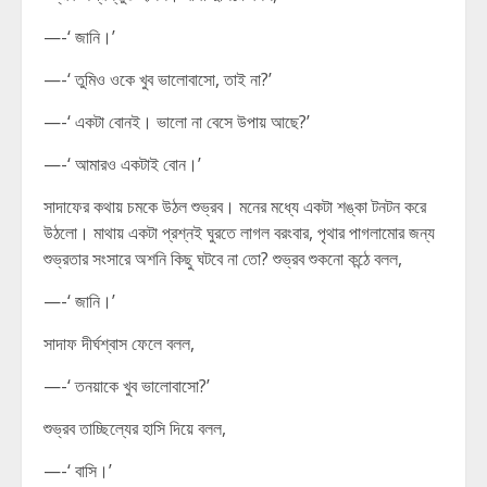
—-‘ জানি।’
—-‘ তুমিও ওকে খুব ভালোবাসো, তাই না?’
—-‘ একটা বোনই। ভালো না বেসে উপায় আছে?’
—-‘ আমারও একটাই বোন।’
সাদাফের কথায় চমকে উঠল শুভ্রব। মনের মধ্যে একটা শঙ্কা টনটন করে
উঠলো। মাথায় একটা প্রশ্নই ঘুরতে লাগল বরংবার, পৃথার পাগলামোর জন্য
শুভ্রতার সংসারে অশনি কিছু ঘটবে না তো? শুভ্রব শুকনো কন্ঠে বলল,
—-‘ জানি।’
সাদাফ দীর্ঘশ্বাস ফেলে বলল,
—-‘ তনয়াকে খুব ভালোবাসো?’
শুভ্রব তাচ্ছিল্যের হাসি দিয়ে বলল,
—-‘ বাসি।’