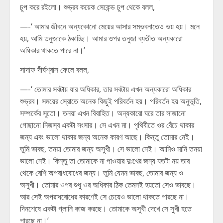
চুপ করে রইলো। শুভ্রব কয়েক সেকেন্ড চুপ থেকে বলল,
—-‘ আমার জীবনে অন্যকোনো মেয়ের আসার সম্ভবনাতেও ভয় হয়। মনে
হয়, আমি তনুজাকে ঠকাচ্ছি। আমার ওপর তনুজা ব্যতীত অন্যকারো
অধিকার থাকতে পারে না।’
সাদাফ দীর্ঘশ্বাস ফেলে বলল,
—-‘ তোমার সবটায় যার অধিকার, তার সবটায় এখন অন্যকারো অধিকার
শুভ্রব। সময়ের স্রোতে অনেক কিছুই পরিবর্তন হয়। পরিবর্তন হয় অনুভূতি,
সম্পর্কের সুতো। তনয়া এখন বিবাহিত। অন্যকারো ঘরে তার সাজানো
গোছানো নিজস্ব একটা সংসার। সে এখন মা। পৃথিবীতে ওর বেঁচে থাকার
জন্য এবং ভালো থাকার জন্য অনেক কারণ আছে। কিন্তু তোমার নেই।
তুমি ভাবছ, তনয়া তোমার জন্য অসুখী। সে ভালো নেই। আমিও মানি তনয়া
ভালো নেই। কিন্তু তা তোমাকে না পাওয়ার দুঃখের জন্য যতটা নয় তার
থেকে বেশি অপরাধবোধের জন্য। তুমি যেমন ভাবছ, তোমার জন্য ও
অসুখী। তোমার ওপর শুধু ওর অধিকার ঠিক তেমনই হয়তো সেও ভাবছে।
আর সেই অপরাধবোধের কারণেই সে চেয়েও ভালো থাকতে পারছে না।
দিনশেষে একটা গ্লানি কাজ করছে। তোমাকে অসুখী দেখে সে সুখী হতে
পারছে না।’