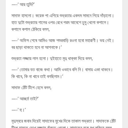
—-‘ আর তুমি?’
সাদাফ হাসলো। কয়েক পা এগিয়ে শুভ্রতার একদম সামনে গিয়ে দাঁড়ালো।
হাত দুটো শুভ্রতার গালের ওপর রেখে পরম আবেশে চুমু খেলো কপালে।
কপালে কপাল ঠেকিয়ে বলল,
—-‘ অফিস শেষে আমিও আজ শশুরবাড়ি রওনা হবো মহারাণী। ভয় নেই।
বর ছাড়া থাকতে হবে না আপনাকে।’
শুভ্রতা লজ্জায় লাল হলো। দুইহাতে মৃদু ধাক্কা দিয়ে বলল,
—-‘ তোমার যত বাজে কথা। আমি ওভাবে বলি নি। বাসায় একা থাকবে।
কি খাবে, কি না খাবে তাই বলছিলাম।’
সাদাফ ঠোঁট টিপে হেসে বলল,
—-‘ আচ্ছা! তাই?’
—-‘ হু।’
মৃদুস্বরে জবাব দিয়েই সাদাফের মুখের দিকে তাকাল শুভ্রতা। সাদাফকে ঠোঁট
টিপে হাসতে দেখে লজ্জায় কুঁকড়ে গেলো। সাদাফের বুকে মুখ লুকিয়ে বলল,