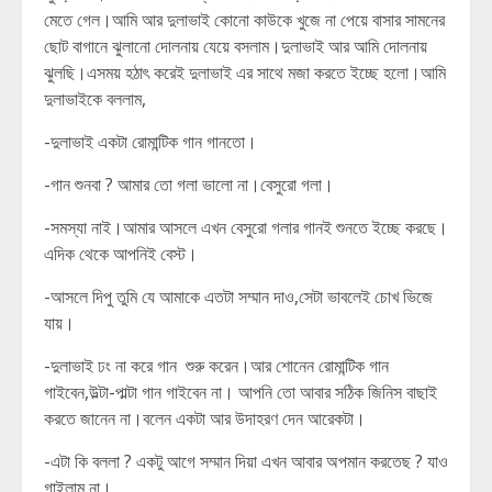
মেতে গেল।আমি আর দুলাভাই কোনো কাউকে খুজে না পেয়ে বাসার সামনের
ছোট বাগানে ঝুলানো দোলনায় যেয়ে বসলাম।দুলাভাই আর আমি দোলনায়
ঝুলছি।এসময় হঠাৎ করেই দুলাভাই এর সাথে মজা করতে ইচ্ছে হলো।আমি
দুলাভাইকে বললাম,
-দুলাভাই একটা রোমান্টিক গান গানতো।
-গান শুনবা ? আমার তো গলা ভালো না।বেসুরো গলা।
-সমস্যা নাই।আমার আসলে এখন বেসুরো গলার গানই শুনতে ইচ্ছে করছে।
এদিক থেকে আপনিই বেস্ট।
-আসলে দিপু তুমি যে আমাকে এতটা সম্মান দাও,সেটা ভাবলেই চোখ ভিজে
যায়।
-দুলাভাই ঢং না করে গান শুরু করেন।আর শোনেন রোমান্টিক গান
গাইবেন,উল্টা-পাল্টা গান গাইবেন না। আপনি তো আবার সঠিক জিনিস বাছাই
করতে জানেন না।বলেন একটা আর উদাহরণ দেন আরেকটা।
-এটা কি বললা ? একটু আগে সম্মান দিয়া এখন আবার অপমান করতেছ ? যাও
গাইলাম না।