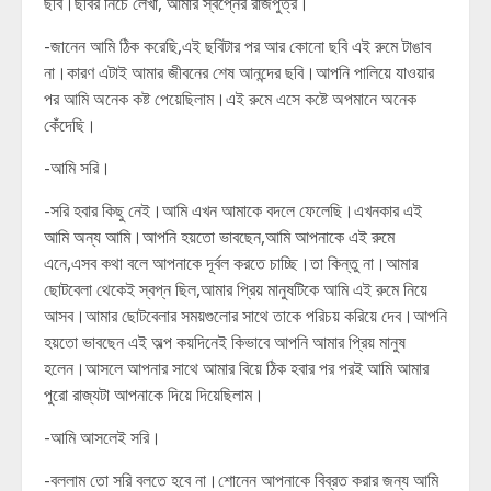
ছবি।ছবির নিচে লেখা, আমার স্বপ্নের রাজপুত্র।
-জানেন আমি ঠিক করেছি,এই ছবিটার পর আর কোনো ছবি এই রুমে টাঙাব
না।কারণ এটাই আমার জীবনের শেষ আনন্দের ছবি।আপনি পালিয়ে যাওয়ার
পর আমি অনেক কষ্ট পেয়েছিলাম।এই রুমে এসে কষ্টে অপমানে অনেক
কেঁদেছি।
-আমি সরি।
-সরি হবার কিছু নেই।আমি এখন আমাকে বদলে ফেলেছি।এখনকার এই
আমি অন্য আমি।আপনি হয়তো ভাবছেন,আমি আপনাকে এই রুমে
এনে,এসব কথা বলে আপনাকে দূর্বল করতে চাচ্ছি।তা কিন্তু না।আমার
ছোটবেলা থেকেই স্বপ্ন ছিল,আমার প্রিয় মানুষটিকে আমি এই রুমে নিয়ে
আসব।আমার ছোটবেলার সময়গুলোর সাথে তাকে পরিচয় করিয়ে দেব।আপনি
হয়তো ভাবছেন এই অল্প কয়দিনেই কিভাবে আপনি আমার প্রিয় মানুষ
হলেন।আসলে আপনার সাথে আমার বিয়ে ঠিক হবার পর পরই আমি আমার
পুরো রাজ্যটা আপনাকে দিয়ে দিয়েছিলাম।
-আমি আসলেই সরি।
-বললাম তো সরি বলতে হবে না।শোনেন আপনাকে বিব্রত করার জন্য আমি