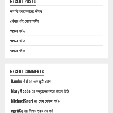
RECENT POSTS
জন ডি রকফেলারের জীবন
খোঁপার ওই গোলাপকাঁটা
অচেন পর্ব ৬
অচেন পর্ব ৫
অচেন পর্ব ৪
RECENT COMMENTS
Bambu 4d
on
এক মুঠো রোদ
MaryMoobe
on
সন্তানের কাছে মায়ের চিঠি
MichaelSnori
on
শেষ পেইজ পর্ব ৮
egriiCq
on
পিশাচ পুরুষ ৩য় পর্ব