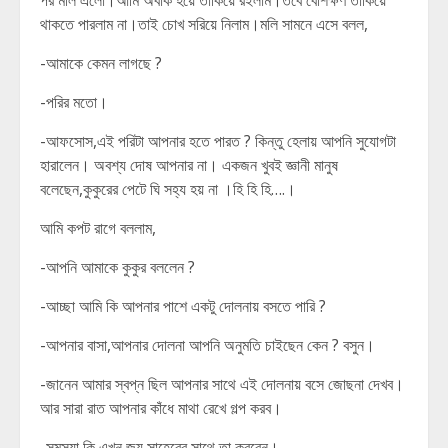
পর মলি এলো।আমি অবাক হয়ে তাকিয়ে রইলাম।তবে বেশিক্ষণ তাকিয়ে
থাকতে পারলাম না।তাই চোখ সরিয়ে নিলাম।মলি সামনে এসে বলল,
-আমাকে কেমন লাগছে ?
-পরির মতো।
-আফসোস,এই পরিটা আপনার হতে পারত ? কিন্তু হেলায় আপনি সুযোগটা
হারালেন। অবশ্য দোষ আপনার না। একজন খুবই জ্ঞানী মানুষ
বলেছেন,কুকুরের পেটে ঘি সহ্য হয় না ।হি হি হি….।
আমি কপট রাগে বললাম,
-আপনি আমাকে কুকুর বললেন ?
-আচ্ছা আমি কি আপনার পাশে একটু দোলনায় বসতে পারি ?
-আপনার বাসা,আপনার দোলনা আপনি অনুমতি চাইছেন কেন ? বসুন।
-জানেন আমার স্বপ্ন ছিল আপনার সাথে এই দোলনায় বসে জোছনা দেখব।
আর সারা রাত আপনার কাঁধে মাথা রেখে গল্প করব।
-সমস্যা কি এখন জয় সাহেবের সাথে তা করবেন।