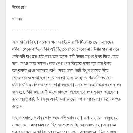
বিয়ের চাপ
৭ম পর্ব
——————————
আজ মলির বিবাহ।গতকাল খালা সবাইকে হুমকি দিয়ে বলেছেন,আমাদের
পরিবার থেকে কাউকে উনি এই বিয়েতে যেতে দেবেন না।উনার মানা না শুনে
কেউ যদি যাওয়ার চেষ্টা করে,তবে তাকে নাকি উনার লাশের উপর দিয়ে যেতে
হবে।অথচ আজ সকাল থেকে দেখা গেল বিয়েতে যাবার ব্যাপারে উনার
আগ্রহটাই এখন সবচেয়ে বেশি।সবার আগে উনি বিপুল উৎসাহ নিয়ে
সেজেগুজে বসে আছেন।তবে সমস্যা হচ্ছে একটু পর পর উনি সবাইকে
শুনিয়ে শুনিয়ে মলির জন্য বদদোয়া করছেন।উনার বদদোয়াটি শুনলে যে কারও
মনে হবে, উনি বদদোয়াটি আগে কাগজে লিখেছেন,তারপর মুখস্থ করেছেন।
কারণ প্রতিবারই উনি হুবুহু একই কথা বলছেন।খালা আবার তার বদদোয়া শুরু
করলেন,
-হে আল্লাহ ,হে মাবুদ আপ বহুত শক্তিমান হো।আপ চাহা তো সবকুছ হো
সাকতা হে। আপ চাহা তো হিমালয় গলে লাচ্ছি হো সাকতা হে।আপ চাহা
তো বাংলাদেশ আমেরিকা হো সাকতা হে।এখন আপ আপকা শক্তি দেখাও।