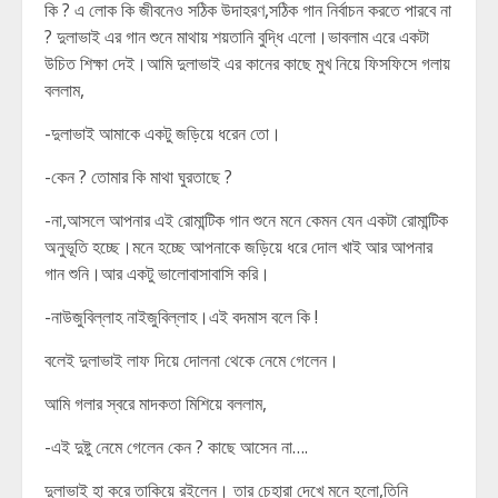
কি ? এ লোক কি জীবনেও সঠিক উদাহরণ,সঠিক গান নির্বাচন করতে পারবে না
? দুলাভাই এর গান শুনে মাথায় শয়তানি বুদ্ধি এলো।ভাবলাম এরে একটা
উচিত শিক্ষা দেই।আমি দুলাভাই এর কানের কাছে মুখ নিয়ে ফিসফিসে গলায়
বললাম,
-দুলাভাই আমাকে একটু জড়িয়ে ধরেন তো।
-কেন ? তোমার কি মাথা ঘুরতাছে ?
-না,আসলে আপনার এই রোমান্টিক গান শুনে মনে কেমন যেন একটা রোমান্টিক
অনুভূতি হচ্ছে।মনে হচ্ছে আপনাকে জড়িয়ে ধরে দোল খাই আর আপনার
গান শুনি।আর একটু ভালোবাসাবাসি করি।
-নাউজুবিল্লাহ নাইজুবিল্লাহ।এই বদমাস বলে কি !
বলেই দুলাভাই লাফ দিয়ে দোলনা থেকে নেমে গেলেন।
আমি গলার স্বরে মাদকতা মিশিয়ে বললাম,
-এই দুষ্টু নেমে গেলেন কেন ? কাছে আসেন না….
দুলাভাই হা করে তাকিয়ে রইলেন। তার চেহারা দেখে মনে হলো,তিনি