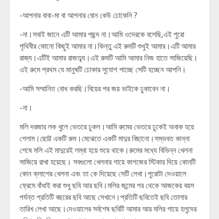
-আপনার বাবা-মা বা আপনার বোন কেউ ঢোকেনি ?
-না।সবাই জানে এটি আমার পছন্দ না।আমি ওদেরকে বলেছি,এই পুরো
পৃথিবীর কোনো কিছুই আমার না।কিন্তু এই রুমটি শুধুই আমার।এটি আমার
রাজ্য।এটিই আমার রাজত্ব্য।এই রুমটি আমি আমার নিজ হাতে সাজিয়েছি।
এই রুমে প্রথম যে মানুষটি ঢোকার সুযোগ পাচ্ছে সেটি হচ্ছেন আপনি।
-আমি সম্মানিত বোধ করছি।বিয়ের পর জয় ভাইকে ঢুকাবেন না।
-না।
মলি দরজার লক খুলে ভেতরে ঢুকল।আমি রুমের ভেতরে ঢুকেই অবাক হয়ে
গেলাম।ছোট্ট একটি রুম।মেঝেতে একটি মাদুর বিছানো।সম্ভবত কান্না
শেষে মলি এই মাদুরেই লম্বা হয়ে শুয়ে থাকে।রুমের মধ্যে বিভিন্ন খেলনা
সাজিয়ে রাখা হয়েছে। সবগুলো খেলনার গায়ে কাগজের স্টিকার দিয়ে কোনটি
কোন ক্লাশের খেলনা এবং তা কে দিয়েছে সেটি লেখা।পুরোটা দেওয়ালে
ফ্রেমে বাঁধাই করা শুধু ছবি আর ছবি।মলির জন্মের পর থেকে আজকের বয়স
পর্যন্ত প্রতিটি বছরের ছবি আছে সেখানে।প্রতিটি ছবিতেই ছবি তোলার
তারিখ লেখা আছে।দেওয়ালের সর্বশেষ ছবিটি আমার আর মলির গায়ে হলুদের