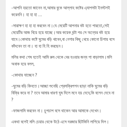
-আপনি হয়তো জানেন না,আমার বুকে আল্লাহ কষ্টের এ্যাপসটা ইনস্টলই
করেননি। হা হা হা ….
-সারাক্ষণ হা হা হা করবেন না।যে মেয়েটি আপনার বউ হতে পারতো,সেই
মেয়েটির আজ বিয়ে হয়ে যাচ্ছে।আর কয়েক ঘন্টা পর সে অন্যের বউ হয়ে
যাবে।কোথায় কষ্টে ঘুমের বড়ি খাবেন,বা নেশার কিছু খেয়ে কোনো চিপায় বসে
কাঁদবেন তা না। হা হা হি হি করছেন।
মলির কথা শেষ হতেই আমি রুম থেকে বের হওয়ার জন্য পা বাড়ালাম।মলি
অবাক হয়ে বলল,
-কোথায় যাচ্ছেন ?
-ঘুমের বড়ি কিনতে।আচ্ছা শুনেছি প্রেসক্রিপশন ছাড়া নাকি ঘুমের বড়ি
বিক্রি করে না ? তবে আমার ধারণা ঘুষ দিলে মনে হয় দেবে,কি বলেন দেবে না
?
-ফাজলামি করবেন না। চুপচাপ বসে থাকেন আর আমাকে দেখেন।
একথা বলেই মলি চেয়ার থেকে উঠে এসে দরজার ছিটকিনি লাগিয়ে দিল।