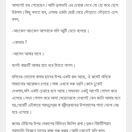
আসলেই ভয় পেয়েছেন।আমি দুলাভাই এর চেহারা দেখে হো হো করে হেসে
উঠলাম।কিছু বলতে যাব, এসময় একটা ছোট্ট মেয়ে দৌড়াতে দৌড়াতে এসে
বলল,
-আংকেল আংকেল আপনাকে মলি আন্টি যেতে বলেছে।
-কোথায় ?
-আসেন আমার সাথে।
বলেই বাচ্চাটি আমার হাত ধরে টানতে লাগল।
মলিদের দোতালা বাসার ছাদের উপর একটা রুম আছে, ঐ রুমেই মলিকে
সাজানোর আয়োজন চলছে।সাজ এখনো শুরু হয়নি।রুমে ঢুকেই
দেখলাম,মলি একটা চেয়ারে বসে আছে।সম্ভবত একটু আগেই গোসল করে
এসেছে।সদ্য গোসল করে আসা মেয়েদেরকে দেখলেই কেন জানি আমার মনে
হয়,মেয়েটি এইমাত্র শরৎচন্দ্রের বা রবীন্দ্রনাথের উপন্যাসের পাতা থেকে বের
হয়ে এসেছে।
রুমের টেবিলের উপর মেকাপের বিভিন্ন জিনিস রাখা।দুজন বিউটিশিয়ান
প্রস্তুতি নিচ্ছেন তাদের কাজ শুরু করার।আমি ঢুকতেই মলি বলল,