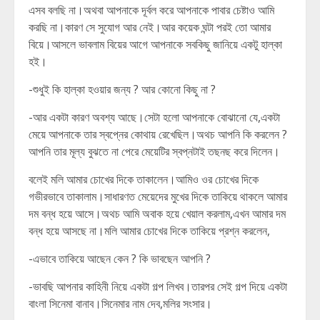
এসব বলছি না।অথবা আপনাকে দূর্বল করে আপনাকে পাবার চেষ্টাও আমি
করছি না।কারণ সে সুযোগ আর নেই।আর কয়েক ঘন্টা পরই তো আমার
বিয়ে।আসলে ভাবলাম বিয়ের আগে আপনাকে সবকিছু জানিয়ে একটু হাল্কা
হই।
-শুধুই কি হাল্কা হওয়ার জন্য ? আর কোনো কিছু না ?
-আর একটা কারণ অবশ্য আছে।সেটা হলো আপনাকে বোঝানো যে,একটা
মেয়ে আপনাকে তার স্বপ্নের কোথায় রেখেছিল।অথচ আপনি কি করলেন ?
আপনি তার মূল্য বুঝতে না পেরে মেয়েটির স্বপ্নটাই তছনছ করে দিলেন।
বলেই মলি আমার চোখের দিকে তাকালেন।আমিও ওর চোখের দিকে
গভীরভাবে তাকালাম।সাধারণত মেয়েদের মুখের দিকে তাকিয়ে থাকলে আমার
দম বন্ধ হয়ে আসে।অথচ আমি অবাক হয়ে খেয়াল করলাম,এখন আমার দম
বন্ধ হয়ে আসছে না।মলি আমার চোখের দিকে তাকিয়ে প্রশ্ন করলেন,
-এভাবে তাকিয়ে আছেন কেন ? কি ভাবছেন আপনি ?
-ভাবছি আপনার কাহিনী নিয়ে একটা গল্প লিখব।তারপর সেই গল্প দিয়ে একটা
বাংলা সিনেমা বানাব।সিনেমার নাম দেব,মলির সংসার।