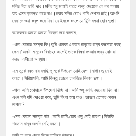
মলির বিয়া ভাঙি দাও।মলির হবু জামাই যাতে অন্য মেয়েকে লে কর পালায়
যায় এমন ব্যবস্থা করে দাও।ম্যায় মলির চোখে পানি দেখতে চাই।আপনি
মেরা দোওয়া কবুল করে দিন।মে ইসকে বদলে মে হিন্দি বলনা ছোর দুঙ্গা।
অনেকবার শুনতে শুনতে বিরক্ত হয়ে বললাম,
-খালা তোমার সমস্যা কি।তুমি খামাকা একজন মানুষের জন্য বদদোয়া করছ
কেন ? একটা মানুষের বিবাহের আগেই তাকে বিধবা হওয়ার জন্য দোওয়া
করছ।এটাতো অন্যায়।
-মে তুঝে বহুত বার বলছি,তু মঝে উপদেশ নেহি দেগা।মাগার তু নেহি
শুনতা।সিরিয়াসলি, আমি কিন্তু তোকে চাকরিছে নিকাল দুঙ্গা।
-খালা আমি তোমাকে উপদেশ দিচ্ছি না।আমি শুধু বলছি বদদোয়া দিও না।
এখন মলি যদি দোওয়া করে, তুমি বিধবা হয়ে যাও।তাহলে তোমার কেমন
লাগবে ?
-দেক কোনো সমস্যা নাই।আমি জানি,তোর খালু নেহি মরেগা।কিউকি
শয়তান মানুষ জলদি নেহি মরতা।
আমি হা করে খালার দিকে তাকিয়ে রইলাম।