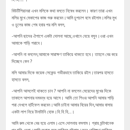
বিউটিশিয়ানরা এখন মলিকে কথা বলতে নিষেধ করলেন। কারণ তারা এখন
মলির মুখে মেকাপের কাজ শুরু করবেন।আমি চুপচাপ বসে রইলাম।মলির মুখ
ও চুলের কাজ শেষ হবার পর মলি বলল,
-আপনি ছাদের ঐপাশে একটা দোলনা আছে,ওখানে যেয়ে বসুন।ওরা এখন
আমাকে শাড়ি পরাবে।
-আপনি না বললেন,আমাকে সারাক্ষণ তাকিয়ে থাকতে হবে। তাহলে বের করে
দিচ্ছেন কেন ?
মলি আমার দিকে কয়েক সেকেন্ড গভীরভাবে তাকিয়ে রইল।তারপর হাসতে
হাসতে বলল,
-আপনি আসলেই থাকতে চান ? আপনি না বললেন মেয়েদের মুখের দিকে
তাকালে আপনার দমবন্ধ হয়ে আসে। আমি তো শিওর আপনি আমার শাড়ি
পরা দেখলে হার্টফেল করবেন।আমি চাইনা আমার বিয়ের দিন,আমার বাসায়
একটা লাশ নিয়ে টানাটানি হোক।হি হি হি…।
আমি রুম থেকে বের হয়ে এলাম।এসে দোলনায় বসলাম। প্রায় ঘন্টাখানেক