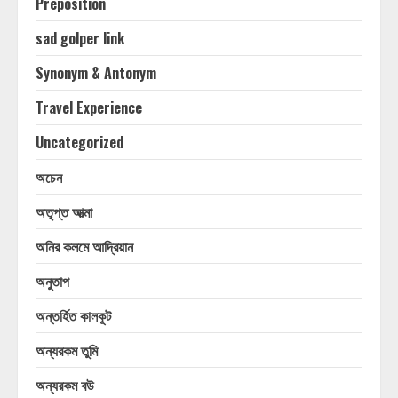
Preposition
sad golper link
Synonym & Antonym
Travel Experience
Uncategorized
অচেন
অতৃপ্ত আত্মা
অনির কলমে আদ্রিয়ান
অনুতাপ
অন্তর্হিত কালকূট
অন্যরকম তুমি
অন্যরকম বউ