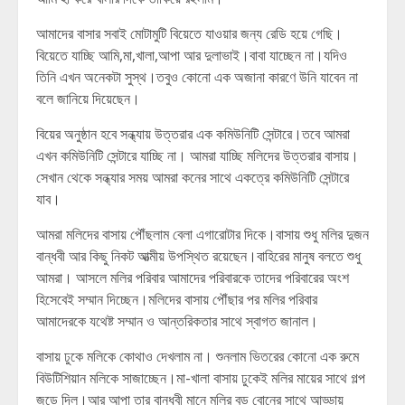
আমাদের বাসার সবাই মোটামুটি বিয়েতে যাওয়ার জন্য রেডি হয়ে গেছি।
বিয়েতে যাচ্ছি আমি,মা,খালা,আপা আর দুলাভাই।বাবা যাচ্ছেন না।যদিও
তিনি এখন অনেকটা সুস্থ।তবুও কোনো এক অজানা কারণে উনি যাবেন না
বলে জানিয়ে দিয়েছেন।
বিয়ের অনুষ্ঠান হবে সন্ধ্যায় উত্তরার এক কমিউনিটি সেন্টারে।তবে আমরা
এখন কমিউনিটি সেন্টারে যাচ্ছি না। আমরা যাচ্ছি মলিদের উত্তরার বাসায়।
সেখান থেকে সন্ধ্যার সময় আমরা কনের সাথে একত্রে কমিউনিটি সেন্টারে
যাব।
আমরা মলিদের বাসায় পৌঁছলাম বেলা এগারোটার দিকে।বাসায় শুধু মলির দুজন
বান্ধবী আর কিছু নিকট আত্মীয় উপস্থিত রয়েছেন।বাহিরের মানুষ বলতে শুধু
আমরা। আসলে মলির পরিবার আমাদের পরিবারকে তাদের পরিবারের অংশ
হিসেবেই সম্মান দিচ্ছেন।মলিদের বাসায় পৌঁছার পর মলির পরিবার
আমাদেরকে যথেষ্ট সম্মান ও আন্তরিকতার সাথে স্বাগত জানাল।
বাসায় ঢুকে মলিকে কোথাও দেখলাম না। শুনলাম ভিতরের কোনো এক রুমে
বিউটিশিয়ান মলিকে সাজাচ্ছেন।মা-খালা বাসায় ঢুকেই মলির মায়ের সাথে গল্প
জুড়ে দিল।আর আপা তার বান্ধবী মানে মলির বড় বোনের সাথে আড্ডায়