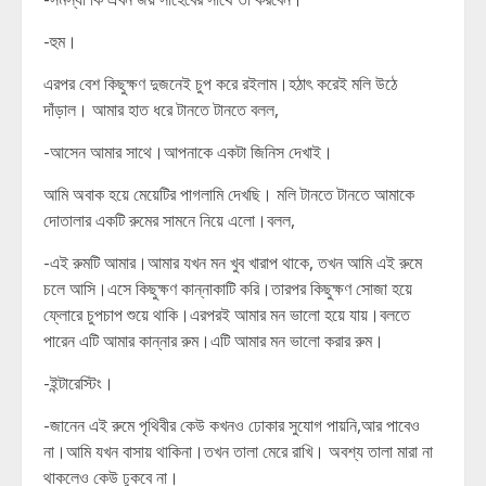
-হুম।
এরপর বেশ কিছুক্ষণ দুজনেই চুপ করে রইলাম।হঠাৎ করেই মলি উঠে
দাঁড়াল। আমার হাত ধরে টানতে টানতে বলল,
-আসেন আমার সাথে।আপনাকে একটা জিনিস দেখাই।
আমি অবাক হয়ে মেয়েটির পাগলামি দেখছি। মলি টানতে টানতে আমাকে
দোতালার একটি রুমের সামনে নিয়ে এলো।বলল,
-এই রুমটি আমার।আমার যখন মন খুব খারাপ থাকে, তখন আমি এই রুমে
চলে আসি।এসে কিছুক্ষণ কান্নাকাটি করি।তারপর কিছুক্ষণ সোজা হয়ে
ফ্লোরে চুপচাপ শুয়ে থাকি।এরপরই আমার মন ভালো হয়ে যায়।বলতে
পারেন এটি আমার কান্নার রুম।এটি আমার মন ভালো করার রুম।
-ইন্টারেস্টিং।
-জানেন এই রুমে পৃথিবীর কেউ কখনও ঢোকার সুযোগ পায়নি,আর পাবেও
না।আমি যখন বাসায় থাকিনা।তখন তালা মেরে রাখি। অবশ্য তালা মারা না
থাকলেও কেউ ঢুকবে না।