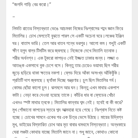
“জলদি গাড়ি বের করো।”
–
নিশুতি রাতের নিস্তব্ধতা ভেঙে আচমকা নিজের নিঃশ্বাসের শব্দে জ্ঞান ফিরে
মিতালির। চোখ মেলতেই বুঝতে পারল সে একটি অচেনা ঘরে।লঞ্চের ইঞ্জিন
ঘর। বাতাস ভারি। তেল আর ধাতব গন্ধে ভরপুর। আলো কম। শুধুই একটি
ক্ষীণ হলুদ বাল্ব টিমটিম করে জ্বলছে। নিজেকে দেখে মিতালি হতবাক।
শরীর অর্ধনগ্ন। এক টুকরো কাপড়ও নেই ইজ্জত ঢাকার জন্য। লজ্জা ও
আতঙ্ক একসাথে বুক চেপে বসে। কিন্তু তার চেয়েও ভয়াবহ ছিল শরীর
জুড়ে ছড়িয়ে থাকা ক্ষতের নকশা। ব্লেড দিয়ে আঁকা অসংখ্য আঁকিবুঁকি।
প্রতিটি দাগ জ্বলছে। ছ্যাঁকা দিচ্ছে যন্ত্রণার। চুল ছিল মিতালির গর্ব।
কোমর ছোঁয়া কালো চুল। ঝলমলে আর ঘন। কিন্তু এখন মাথার একপাশ
কাটা। নেড়া করে দেওয়া হয়েছে তাকে। কাঁচির ধার বা ব্লেডের খোঁচা
এখনও স্পষ্ট মাথার ত্বকে। মিতালির কান্নার শব্দ নেই। হবেই বা কী করে?
মুখ গোঁজানো কাপড়ের স্তরে শব্দ আত্মহারা হয়ে গেছে। নিঃশ্বাস নিতে কষ্ট
হচ্ছে। চোখের সামনে একের পর এক চিত্র ভেসে উঠছে। মায়ের উদ্বিগ্ন
মুখ, ভাইয়ের বিস্ফারিত চোখ আর মৃত বাবার থমথমে নিস্তব্ধতা। অন্ধকারে
ঘেরা লঞ্চটা কোথায় যাচ্ছে মিতালি জানে না। শুধু জানে, কোথাও কোনো