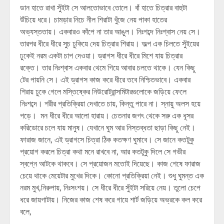
ডান হাতে রাখা সুঁইটা সে আলতোভাবে তোলে। বাঁ হাতে চিত্রার বাহুটা
উঁচিয়ে ধরে। চামড়ার নিচে নীল শিরাটা খুঁজে নেয় পাকা হাতের
অভ্যস্ততায়। একবারও কাঁপে না তার আঙুল। নিঃশব্দে নিঃশ্বাস নেয় সে।
তারপর ধীরে ধীরে সুচ ঢুকিয়ে দেয় চিত্রার শিরায়। অল্প এক চিলতে সুঁইয়ের
ঢুকেই নরম একটা চাপ দেওয়া। ড্রাগস ধীরে ধীরে মিশে যায় চিত্রার
রক্তে। তার নিঃশ্বাস একবার থেমে গিয়ে আবার চলতে থাকে। যেন কিছু
টের পায়নি সে। এই ড্রাগস কাজ করে ধীরে তবে নিশ্চিতভাবে। একবার
শিরায় ঢুকে গেলে মস্তিষ্কের নিউরোট্রান্সমিটারগুলোকে জড়িয়ে ফেলে
নিঃশব্দে। শরীর প্রতিক্রিয়া দেখাতে চায়, কিন্তু পারে না। স্নায়ু অলস হয়ে
পড়ে। মন ধীরে ধীরে আলো হারায়। চেতনার জগৎ থেকে সরু এক ধূসর
করিডোরে চলে যায় মানুষ। যেখানে ঘুম আর নিস্তব্ধতা ছাড়া কিছু নেই।
ফারাজ জানে, এই ড্রাগসে চিত্রা ঠিক কতক্ষণ ঘুমাবে। সে জানে কতটুকু
প্রয়োগ করলে চিত্রা কথা মনে রাখবে না, আর কতটুকু দিলে সে গভীর
স্বপ্নে আটকে থাকবে। সে প্রয়োজন মতোই দিয়েছে। কাজ শেষে ফারাজ
চেয়ে থাকে মেয়েটার মুখের দিকে। কোনো প্রতিক্রিয়া নেই। শুধু ঘুমন্ত এক
নরম মুখ,নিরুপায়, নিঃসংশয়। সে ধীরে ধীরে সুঁইটা সরিয়ে নেয়। তুলো চেপে
ধরে জায়গাটায়। নিজের কাজ শেষ করে গায়ে শার্ট জড়িয়ে অভ্রকে কল করে
বলে,