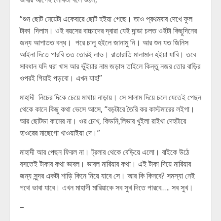
“শুন ছোট মেয়েটা একেবারে ছোট হইয়া গেছে। তাও প্রথমবার দেখে ফুল
টাকা দিলাম। ওই বয়সের বাচ্চাদের দ্বারা যেই দান্ডা চলত ওইটা কিছুদিনের
জন্য আপাতত বন্ধ। পরে চালু হইলে জানামু নি। আর শুন যত জিনিস
আইনা দিতে পারবি তত তোরই লাভ। রাতারাতি মালামাল হইয়া যাবি। তবে
সাবধান যদি ধরা খাস আর ভুঁইয়ার নাম জড়াস তাইলে কিন্তু নজর তোর বাড়ির
ওপরই গিয়াই পড়বো। এখন যাহ!”
মাহাদী নিচের দিকে চেয়ে মাথায় নাড়ায়। সে সালাম দিয়ে চলে যেতেই পেছন
থেকে কানে কিছু কথা ভেসে আসে, “বড়টারে তৈরি কর কাস্টমারের লইগা।
আর ছোটডা কামের না। ওর চোখ, কিডনি,লিভার খুইলা রাইখা দেহটারে
হাওরের মাছেগো খাওয়াইয়া দে।”
মাহাদী আর পেছন ফিরল না। ট্রলার থেকে বেড়িয়ে এলো। বাইকে উঠে
বসতেই টাকার কথা ভাবল। ভাবল মারিয়ার কথা। এই টাকা দিয়ে মারিয়ার
জন্য সুন্দর একটা শাড়ি কিনে নিয়ে যাবে সে। আর কি কিনবে? সমস্যা নেই
পথে ভাবা যাবে। এখন মাহাদী মারিয়াকে সব সুখ দিতে পারবে….. সব সুখ।
–