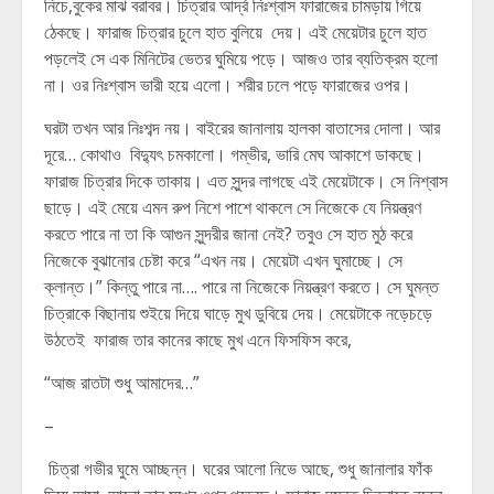
নিচে,বুকের মাঝ বরাবর। চিত্রার আর্দ্র নিঃশ্বাস ফারাজের চামড়ায় গিয়ে
ঠেকছে। ফারাজ চিত্রার চুলে হাত বুলিয়ে দেয়। এই মেয়েটার চুলে হাত
পড়লেই সে এক মিনিটের ভেতর ঘুমিয়ে পড়ে। আজও তার ব্যতিক্রম হলো
না। ওর নিঃশ্বাস ভারী হয়ে এলো। শরীর ঢলে পড়ে ফারাজের ওপর।
ঘরটা তখন আর নিঃশব্দ নয়। বাইরের জানালায় হালকা বাতাসের দোলা। আর
দূরে… কোথাও বিদ্যুৎ চমকালো। গম্ভীর, ভারি মেঘ আকাশে ডাকছে।
ফারাজ চিত্রার দিকে তাকায়। এত সুন্দর লাগছে এই মেয়েটাকে। সে নিশ্বাস
ছাড়ে। এই মেয়ে এমন রুপ নিশে পাশে থাকলে সে নিজেকে যে নিয়ন্ত্রণ
করতে পারে না তা কি আগুন সুন্দরীর জানা নেই? তবুও সে হাত মুঠ করে
নিজেকে বুঝানোর চেষ্টা করে “এখন নয়। মেয়েটা এখন ঘুমাচ্ছে। সে
ক্লান্ত।” কিন্তু পারে না…. পারে না নিজেকে নিয়ন্ত্রণ করতে। সে ঘুমন্ত
চিত্রাকে বিছানায় শুইয়ে দিয়ে ঘাড়ে মুখ ডুবিয়ে দেয়। মেয়েটাকে নড়েচড়ে
উঠতেই ফারাজ তার কানের কাছে মুখ এনে ফিসফিস করে,
“আজ রাতটা শুধু আমাদের…”
–
চিত্রা গভীর ঘুমে আচ্ছন্ন। ঘরের আলো নিভে আছে, শুধু জানালার ফাঁক