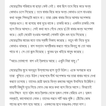
মেয়েদুটোর পরিবারে মা ছাড়া কেউ নেই। বাবা ছিল তবে বিয়ে করে অন্য
কোথাও চলে গিয়েছে। তবে বাবার বিয়ে করে অন্য কোথাও চলে যাওয়ার
কথা অবুজ শিশুদুটো জানে না। তারা রোজ বাবার ফিরে আসার অপেক্ষায়
প্রহর গুনে। মা বলেছে বাবা দূরে থাকে। চাকরি করে। একদিন চাকরি শেষ
হলে ফিরে আসবে। সেই কথা মনে গেঁথে মেয়ে দু’টো বাবার জন্য অপেক্ষা
করে। ছোট মেয়েটা হওয়ার পরপরই লোকটা হঠাৎ গুম হয়ে গিয়েছে।
মেয়েদুটোর মায়ের মতে তার স্বামী নিকাহ করেছে। নতুন বউ নিয়ে দূরে
কোথাও থাকছে। বাপ সন্তান অস্বীকার করতে পারে কিন্তু মা তো আর
পারে না। সে তো জন্ম দিয়েছে। বুকের দুধ খাইয়ে মানুষ করেছে।
“আরে তোমাগো বাপ ওই ট্রলারে আছে। এখুনি নিয়া যামু।”
মেয়েদুটোর মুখে অদ্ভুত উল্লাসের ছাপ ফুটে উঠল। একে অপরকে ধরে
তারা খুশিতে নেচে উঠল।অবশেষে দীর্ঘ অপেক্ষার পর তারা বাবার সাথে দেখা
করতে চলেছে। তাদের ছোট্ট হৃদয়ে ভিন্ন রকমের আনন্দ উথলিয়ে উঠেছিল।
মাহাদী কিছুটা দূরে গিয়ে ফোন বের করে কথা বলে ফিরে আসে। ফিরতেই
তার পিছন হতে হঠাৎ করে ট্রলার থেকে দুজন লোক বেরিয়ে এল। দুজন
লম্বাটে, কালোমতো লোক। তাদের পরনে শার্ট আর লুঙ্গি। ঠোঁটের কোষ
পানের রসে লাল হয়ে আছে। একজনের মুখে ভয়ঙ্কর পোড়া দাগ।