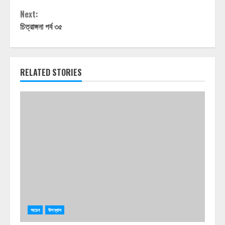
Reading
Next:
চিত্রাঙ্গনা পর্ব ৩৫
RELATED STORIES
অচেন
উপন্যাস