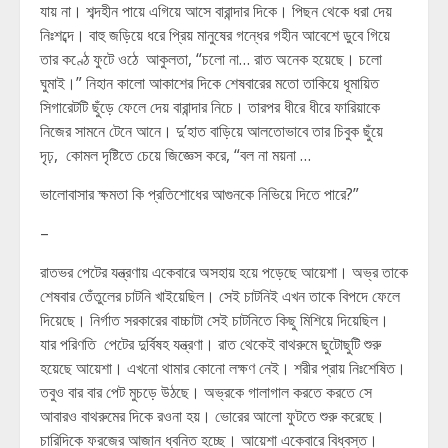
যায় না। শব্দহীন পায়ে এগিয়ে আসে বারান্দার দিকে। পিছন থেকে ধরা দেয়
নিঃশব্দে। বাহু জড়িয়ে ধরে প্রিয় মানুষের গন্ধের গহীন আবেশে ডুবে গিয়ে
তার কণ্ঠে ফুটে ওঠে আকুলতা, “চলো না… রাত অনেক হয়েছে। চলো
ঘুমাই।” নিহান কালো আকাশের দিকে শেষবারের মতো তাকিয়ে ধূমায়িত
সিগারেটটি ছুঁড়ে ফেলে দেয় বারান্দার নিচে। তারপর ধীরে ধীরে ফারিয়াকে
নিজের সামনে টেনে আনে। দু’হাত বাড়িয়ে আলতোভাবে তার চিবুক ছুঁয়ে
দৃঢ়, কোমল দৃষ্টিতে চেয়ে জিজ্ঞেস করে, “বল না ময়না …
ভালোবাসার ক্ষমতা কি প্রতিশোধের আগুনকে নিভিয়ে দিতে পারে?”
–
রাতভর পেটের যন্ত্রণায় একেবারে অসহায় হয়ে পড়েছে আয়েশা। অভ্র তাকে
শেষবার তেঁতুলের চাটনি খাইয়েছিল। সেই চাটনিই এখন তাকে বিপদে ফেলে
দিয়েছে। নির্গাত সরকারের বাচ্চাটা সেই চাটনিতে কিছু মিশিয়ে দিয়েছিল।
যার পরিণতি পেটের দুর্বিষহ যন্ত্রণা। রাত থেকেই বাথরুমে ছুটোছুটি শুরু
হয়েছে আয়েশা। এখনো থামার কোনো লক্ষণ নেই। শরীর প্রায় নিঃশেষিত।
তবুও বার বার পেট মুচড়ে উঠছে। অভ্রকে গালাগাল করতে করতে সে
আবারও বাথরুমের দিকে রওনা হয়। ভোরের আলো ফুটতে শুরু করেছে।
চারিদিকে ফরজের আজান ধ্বনিত হচ্ছে। আয়েশা একেবারে বিধ্বস্ত।