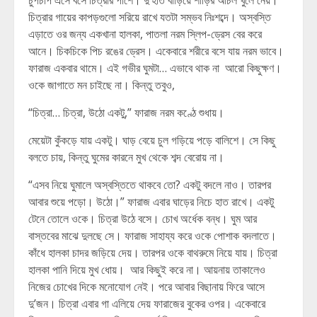
চুপচাপ এসে বসে চিত্রার পাশে। দু’হাত বাড়িয়ে শাড়ির আঁচল খুলে নেয়।
চিত্রার গায়ের কাপড়গুলো সরিয়ে রাখে যতটা সম্ভব নিঃশব্দে। অস্বস্তি
এড়াতে ওর জন্য একখানা হালকা, পাতলা নরম স্লিপ-ড্রেস বের করে
আনে। চিকচিকে পিচ রঙের ড্রেস। একেবারে শরীরে বসে যায় নরম ভাবে।
ফারাজ একবার থামে। এই গভীর ঘুমটা… এভাবে থাক না আরো কিছুক্ষণ।
ওকে জাগাতে মন চাইছে না। কিন্তু তবুও,
“চিত্রা… চিত্রা, উঠো একটু,” ফারাজ নরম কণ্ঠে শুধায়।
মেয়েটা কুঁকড়ে যায় একটু। ঘাড় বেয়ে চুল গড়িয়ে পড়ে বালিশে। সে কিছু
বলতে চায়, কিন্তু ঘুমের কারনে মুখ থেকে শব্দ বেরোয় না।
“এসব নিয়ে ঘুমালে অস্বস্তিতে থাকবে তো? একটু বদলে নাও। তারপর
আবার শুয়ে পড়ো। উঠো।” ফারাজ এবার ঘাড়ের নিচে হাত রাখে। একটু
টেনে তোলে ওকে। চিত্রা উঠে বসে। চোখ অর্ধেক বন্ধ। ঘুম আর
বাস্তবের মাঝে দুলছে সে। ফারাজ সাহায্য করে ওকে পোশাক বদলাতে।
কাঁধে হালকা চাদর জড়িয়ে দেয়। তারপর ওকে বাথরুমে নিয়ে যায়। চিত্রা
হালকা পানি দিয়ে মুখ ধোয়। আর কিছুই করে না। আয়নায় তাকালেও
নিজের চোখের দিকে মনোযোগ নেই। পরে আবার বিছানায় ফিরে আসে
দু’জন। চিত্রা এবার গা এলিয়ে দেয় ফারাজের বুকের ওপর। একেবারে