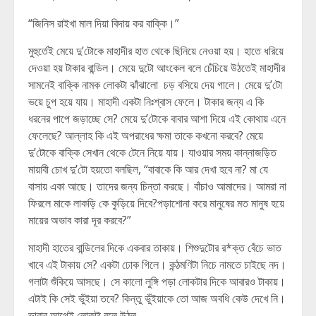
“জিনিস রাইখা মাল দিয়া বিদায় কর বাক্কি।”
মুহুর্তেই মেয়ে দু’টোকে মাহাদীর হাত থেকে ছিনিয়ে নেওয়া হয়। হাতে ধরিয়ে
দেওয়া হয় টাকার বান্ডিল। মেয়ে দুটো আংকেল বলে চেঁচিয়ে উঠতেই মাহাদীর
সামনেই বাক্কি নামক লোকটা ঝাঁঝালো চড় বসিয়ে দেয় গালে। মেয়ে দু’টো
ভয়ে চুপ হয়ে যায়। মাহাদী একটা নিঃশ্বাস ফেলে। টাকার জন্য এ কি
ধরনের পাপে জড়াচ্ছে সে? মেয়ে দু’টোকে বাবার আশা দিয়ে এই কোথায় এনে
ফেলেছে? আল্লাহ কি এই অপরাধের ক্ষমা তাকে কখনো করবে? মেয়ে
দু’টোকে বাক্কি সেখান থেকে টেনে নিয়ে যায়। যাওয়ার সময় কান্নাজড়িত
মায়াবী চোখ দু’টো হয়তো বলছিল, “বাবাকে কি আর দেখা হবে না? মা যে
বাসায় একা আছে। তাদের জন্য চিন্তা করছে। বাঁচাও আমাদের। আমরা না
ফিরলে মাকে লাকড়ি কে কুড়িয়ে দিবে?পড়াশোনা করে মানুষের মত মানুষ হয়ে
মায়ের অভাব কারা দূর করবে?”
মাহাদী হাতের বান্ডিলের দিকে একবার তাকায়। শিশুদুটোর র*ক্ত বেঁচে ভাত
খাবে এই টাকায় সে? একটা ঢোক গিলে। কন্ঠমণিটা নিচে নামতে চাইছে নদ।
গলাটা শুঁকিয়ে আসছে। সে কালো লুঙ্গি পড়া লোকটার দিকে আবারও টাকায়।
এটাই কি সেই ভুঁইয়া তবে? কিন্তু ভুঁইয়াকে তো আজ অবধি কেউ দেখে নি।
ভাবার আগেই লোকটা বলে উঠল,