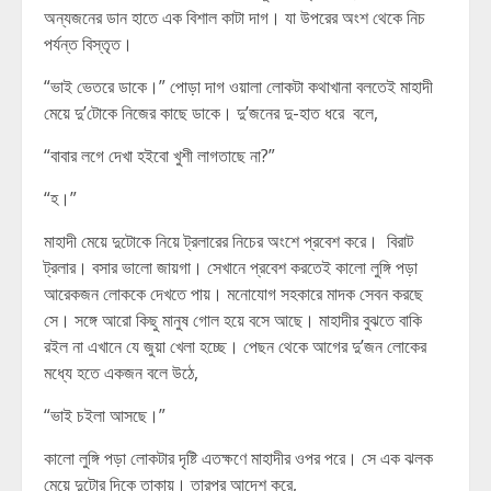
অন্যজনের ডান হাতে এক বিশাল কাটা দাগ। যা উপরের অংশ থেকে নিচ
পর্যন্ত বিস্তৃত।
“ভাই ভেতরে ডাকে।” পোড়া দাগ ওয়ালা লোকটা কথাখানা বলতেই মাহাদী
মেয়ে দু’টোকে নিজের কাছে ডাকে। দু’জনের দু-হাত ধরে বলে,
“বাবার লগে দেখা হইবো খুশী লাগতাছে না?”
“হ।”
মাহাদী মেয়ে দুটোকে নিয়ে ট্রলারের নিচের অংশে প্রবেশ করে। বিরাট
ট্রলার। বসার ভালো জায়গা। সেখানে প্রবেশ করতেই কালো লুঙ্গি পড়া
আরেকজন লোককে দেখতে পায়। মনোযোগ সহকারে মাদক সেবন করছে
সে। সঙ্গে আরো কিছু মানুষ গোল হয়ে বসে আছে। মাহাদীর বুঝতে বাকি
রইল না এখানে যে জুয়া খেলা হচ্ছে। পেছন থেকে আগের দু’জন লোকের
মধ্যে হতে একজন বলে উঠে,
“ভাই চইলা আসছে।”
কালো লুঙ্গি পড়া লোকটার দৃষ্টি এতক্ষণে মাহাদীর ওপর পরে। সে এক ঝলক
মেয়ে দুটোর দিকে তাকায়। তারপর আদেশ করে,