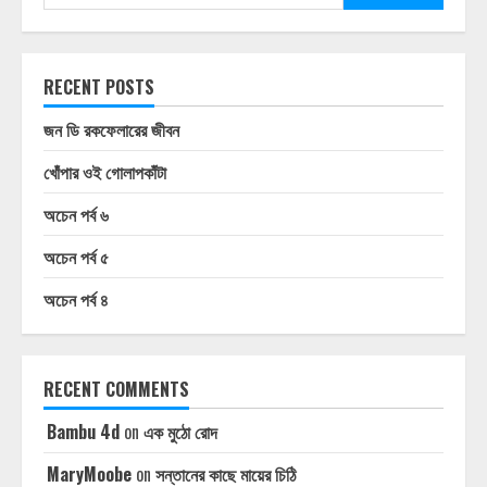
RECENT POSTS
জন ডি রকফেলারের জীবন
খোঁপার ওই গোলাপকাঁটা
অচেন পর্ব ৬
অচেন পর্ব ৫
অচেন পর্ব ৪
RECENT COMMENTS
Bambu 4d
on
এক মুঠো রোদ
MaryMoobe
on
সন্তানের কাছে মায়ের চিঠি