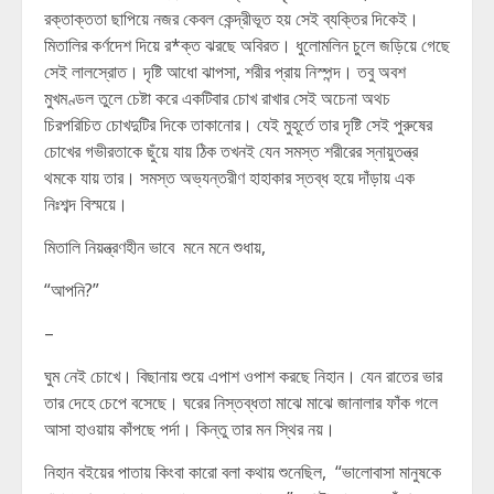
রক্তাক্ততা ছাপিয়ে নজর কেবল কেন্দ্রীভূত হয় সেই ব্যক্তির দিকেই।
মিতালির কর্ণদেশ দিয়ে র*ক্ত ঝরছে অবিরত। ধুলোমলিন চুলে জড়িয়ে গেছে
সেই লালস্রোত। দৃষ্টি আধো ঝাপসা, শরীর প্রায় নিস্পন্দ। তবু অবশ
মুখমণ্ডল তুলে চেষ্টা করে একটিবার চোখ রাখার সেই অচেনা অথচ
চিরপরিচিত চোখদুটির দিকে তাকানোর। যেই মুহূর্তে তার দৃষ্টি সেই পুরুষের
চোখের গভীরতাকে ছুঁয়ে যায় ঠিক তখনই যেন সমস্ত শরীরের স্নায়ুতন্ত্র
থমকে যায় তার। সমস্ত অভ্যন্তরীণ হাহাকার স্তব্ধ হয়ে দাঁড়ায় এক
নিঃশব্দ বিস্ময়ে।
মিতালি নিয়ন্ত্রণহীন ভাবে মনে মনে শুধায়,
“আপনি?”
–
ঘুম নেই চোখে। বিছানায় শুয়ে এপাশ ওপাশ করছে নিহান। যেন রাতের ভার
তার দেহে চেপে বসেছে। ঘরের নিস্তব্ধতা মাঝে মাঝে জানালার ফাঁক গলে
আসা হাওয়ায় কাঁপছে পর্দা। কিন্তু তার মন স্থির নয়।
নিহান বইয়ের পাতায় কিংবা কারো বলা কথায় শুনেছিল, “ভালোবাসা মানুষকে