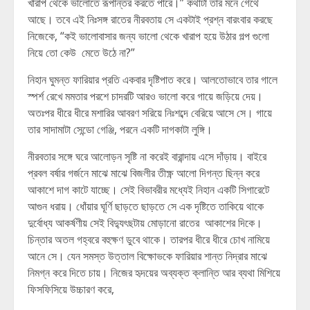
খারাপ থেকে ভালোতে রূপান্তর করতে পারে।” কথাটা তার মনে গেঁথে
আছে। তবে এই নিঃসঙ্গ রাতের নীরবতায় সে একটাই প্রশ্ন বারংবার করছে
নিজেকে, “কই ভালোবাসার জন্য ভালো থেকে খারাপ হয়ে উঠার গল্প গুলো
নিয়ে তো কেউ মেতে উঠে না?”
নিহান ঘুমন্ত ফারিয়ার প্রতি একবার দৃষ্টিপাত করে। আলতোভাবে তার গালে
স্পর্শ রেখে মমতার পরশে চাদরটি আরও ভালো করে গায়ে জড়িয়ে দেয়।
অতঃপর ধীরে ধীরে মশারির আবরণ সরিয়ে নিঃশব্দে বেরিয়ে আসে সে। গায়ে
তার সাদামাটা সেন্ডো গেঞ্জি, পরনে একটি দাগকাটা লুঙ্গি।
নীরবতার সঙ্গে ঘরে আলোড়ন সৃষ্টি না করেই বারান্দায় এসে দাঁড়ায়। বাইরে
প্রবল বর্ষার গর্জনে মাঝে মাঝে বিজলীর তীক্ষ্ণ আলো দিগন্ত ছিন্ন করে
আকাশে দাগ কাটে যাচ্ছে। সেই বিভাবরীর মধ্যেই নিহান একটি সিগারেটে
আগুন ধরায়। ধোঁয়ার ঘূর্ণি ছাড়তে ছাড়তে সে এক দৃষ্টিতে তাকিয়ে থাকে
দুর্বোধ্য আকর্ষণীয় সেই বিদ্যুৎছটায় মোড়ানো রাতের আকাশের দিকে।
চিন্তার অতল গহ্বরে বহুক্ষণ ডুবে থাকে। তারপর ধীরে ধীরে চোখ নামিয়ে
আনে সে। যেন সমস্ত উত্তাল বিক্ষোভকে ফারিয়ার শান্ত নিদ্রার মাঝে
নিমগ্ন করে দিতে চায়। নিজের হৃদয়ের অব্যক্ত ক্লান্তি আর ব্যথা মিশিয়ে
ফিসফিসিয়ে উচ্চারণ করে,