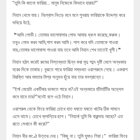
“তুমি কি জানো ফারিয়া… মানুষ নিজেকে কিভাবে হারায়?”
নিহান থেমে যায়। নিঃশ্বাস নিংড়ে মনে মনে পুনরায় ফারিয়াকে উদ্দেশ্য করে
শুধিয়ে উঠে,
❝আমি লোভী। তোমার ভালোবাসার লোভ আমায় ধ্বংস করেছে,করুক।
তবুও লোভ করব আমি,পাপ করব আমি। পাপ করে যদি তোমাকে পাওয়া
যায়,তোমার ভালোবাসা পাওয়া যায় তবে আমি নিহান শেখ তাতেই খুশী।❞
নিহান হঠাৎ করেই রুমের নিস্তব্ধতা ছিন্ন করা মৃদু শব্দে দৃষ্টি মেলে অন্ধকার
ঘরের দিকে তাকায়। বুঝতে পারে ফারিয়া সম্ভবত ওয়াশরুমে গেছে। একরাশ
বিরক্তি আর মমতার মিশ্র অনুভব ছুঁয়ে যায় তার মনপ্রান্তে।
“ইশ! মেয়েটা একটিবার ডাকতে পারে না?এই অন্ধকারে হাঁটাহাঁটির অভ্যেস
কবে যাবে তার?”মনেই বলে ওঠে নিহান।
ওয়াশরুম থেকে ফিরে ফারিয়া চোখে হাত ঘষতে ঘষতে খাটের ঠিক সামনে
এসে থামে। চোখে ক্লান্তির ছাপ। “নিহান! তুমি কি বারান্দায় আছো? এত
রাতে সেখানে কী করো?”
নিহান ধীর কণ্ঠে উত্তর দেয়। “কিছু না। তুমি ঘুমাও গিয়া।” ফারিয়া ফিরে