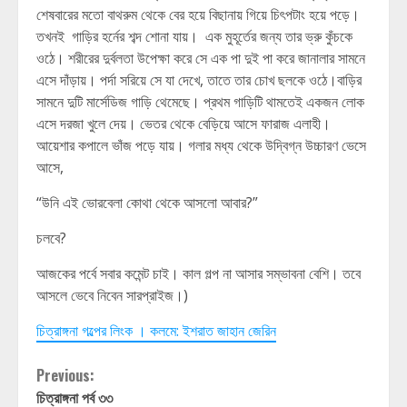
শেষবারের মতো বাথরুম থেকে বের হয়ে বিছানায় গিয়ে চিৎপটাং হয়ে পড়ে।
তখনই গাড়ির হর্নের শব্দ শোনা যায়। এক মুহূর্তের জন্য তার ভ্রু কুঁচকে
ওঠে। শরীরের দুর্বলতা উপেক্ষা করে সে এক পা দুই পা করে জানালার সামনে
এসে দাঁড়ায়। পর্দা সরিয়ে সে যা দেখে, তাতে তার চোখ ছলকে ওঠে।বাড়ির
সামনে দুটি মার্সেডিজ গাড়ি থেমেছে। প্রথম গাড়িটি থামতেই একজন লোক
এসে দরজা খুলে দেয়। ভেতর থেকে বেড়িয়ে আসে ফারাজ এলাহী।
আয়েশার কপালে ভাঁজ পড়ে যায়। গলার মধ্য থেকে উদ্বিগ্ন উচ্চারণ ভেসে
আসে,
“উনি এই ভোরবেলা কোথা থেকে আসলো আবার?”
চলবে?
আজকের পর্বে সবার কমেন্ট চাই। কাল গল্প না আসার সম্ভাবনা বেশি। তবে
আসলে ভেবে নিবেন সারপ্রাইজ।)
চিত্রাঙ্গনা গল্পের লিংক । কলমে: ইশরাত জাহান জেরিন
Continue
Previous:
চিত্রাঙ্গনা পর্ব ৩৩