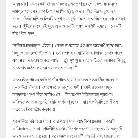
অন্ধকার। যখন সেই হিংস্র শক্তির উন্মত্ত প্রয়োগে একপাক্ষিক যুদ্ধ
সমাপ্ত হয় তখন লোকটি পানের পিক ছুঁড়ে ফেলে মিতালির সম্মুখে বসে
পড়ে। নির্মম ভঙ্গিতে মিতালির মুখ জোরপূর্বক চেপে ধরে উঁচু করে তোলে পরখ
করে। খুঁটিয়ে দেখে এই মুখে এখনও কতটা প্রাণ অবশিষ্ট রয়েছে। লোকটি
দাঁত পিষে বলল,
“দুনিয়ার জাহান্নাম এইডা। কেমন লাগতাছে এইখানে আইসা? মাঝে মাঝে
কিছু জিনিস দেখা উচিত না। তোর ভাগ্য ভালা নিষিদ্ধ জিনিস দেখার পরেও
এখনো চোখ দুইটা অক্ষত আছে। তুই মুখ খুললে তোর চিত্রা আপারও কিন্তু
পরের বার এইখানেই আসতে হইতে পারে।”
আরও কিছু পায়ের ধ্বনি শ্রুতিগোচর হতেই আকবর সংবরণহীন উদ্বেগে
দ্রুত উঠে দাঁড়ায়। সে খোকনের অনুগত সঙ্গী। সেই রাতের সমস্ত
অন্ধকার গল্পের নীরব সাক্ষীও সে। ঠিক তখনই ইঞ্জিনরুমের দ্বারপথে
আবির্ভূত হয় এক সুদেহী, সৌম্যদর্শন পুরুষের। যার উপস্থিতিতে শীতল
ধাতব ঘরটিরও হঠাৎ রুদ্ধতায়
শ্বাস নিতে কষ্ট হয়ে যায়। তার পরনে সাদা পাঞ্জাবি-পায়জামা। বাঙালি
আভিজাত্যে মোড়া।পরিশীলিত রুচির নিদর্শনস্বরূপ। পেছনে তাঁর অনুগামী
আরও কয়েকজন রয়েছে। তবে সমগ্র ঘরের দৃষ্টি এমনকি ভয়, সংকোচ ও