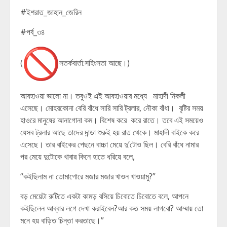
#ইশরাত_জাহান_জেরিন
#পর্ব_৩৪
(
সতর্কবার্তা:সহিংসতা আছে।)
আবহাওয়া ভালো না। তবুওই এই আবহাওয়ার মধ্যে মাহাদী নিকলী
এসেছে। মোহরকোনা বেরি বাঁধে সারি সারি ট্রলার, নৌকা বাঁধা। বৃষ্টির সময়
হাওরে মানুষের আনাগোনা কম। বিশেষ করে করে রাতে। তবে এই সময়েও
যেসব ট্রলার আছে তাদের দান্ডা শুরুই হয় রাত থেকে। মাহাদী বাইকে করে
এসেছে। তার বাইকের পেছনে বাচ্চা মেয়ে দু’টোও ছিল। বেরি বাঁধে নামার
পর মেয়ে দুটোকে খাবার কিনে হাতে ধরিয়ে বলে,
“কইছিলাম না তোমাগোরে মজার মজার খাওন খাওয়ামু?”
বড় মেয়েটা রুটিতে একটা কামড় বসিয়ে চিবোতে চিবোতে বলে, আপনে
কইছিলেন আব্বার লগে দেখা করাইবেন?আর কত সময় লাগবো? আম্মায় তো
মনে হয় বাড়িত চিন্তা করতাছে।”