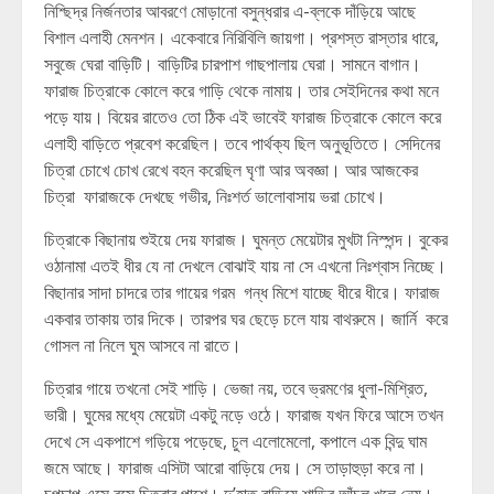
নিশ্ছিদ্র নির্জনতার আবরণে মোড়ানো বসুন্ধরার এ-ব্লকে দাঁড়িয়ে আছে
বিশাল এলাহী মেনশন। একেবারে নিরিবিলি জায়গা। প্রশস্ত রাস্তার ধারে,
সবুজে ঘেরা বাড়িটি। বাড়িটির চারপাশ গাছপালায় ঘেরা। সামনে বাগান।
ফারাজ চিত্রাকে কোলে করে গাড়ি থেকে নামায়। তার সেইদিনের কথা মনে
পড়ে যায়। বিয়ের রাতেও তো ঠিক এই ভাবেই ফারাজ চিত্রাকে কোলে করে
এলাহী বাড়িতে প্রবেশ করেছিল। তবে পার্থক্য ছিল অনুভূতিতে। সেদিনের
চিত্রা চোখে চোখ রেখে বহন করেছিল ঘৃণা আর অবজ্ঞা। আর আজকের
চিত্রা ফারাজকে দেখছে গভীর, নিঃশর্ত ভালোবাসায় ভরা চোখে।
চিত্রাকে বিছানায় শুইয়ে দেয় ফারাজ। ঘুমন্ত মেয়েটার মুখটা নিস্পন্দ। বুকের
ওঠানামা এতই ধীর যে না দেখলে বোঝাই যায় না সে এখনো নিঃশ্বাস নিচ্ছে।
বিছানার সাদা চাদরে তার গায়ের গরম গন্ধ মিশে যাচ্ছে ধীরে ধীরে। ফারাজ
একবার তাকায় তার দিকে। তারপর ঘর ছেড়ে চলে যায় বাথরুমে। জার্নি করে
গোসল না নিলে ঘুম আসবে না রাতে।
চিত্রার গায়ে তখনো সেই শাড়ি। ভেজা নয়, তবে ভ্রমণের ধুলা-মিশ্রিত,
ভারী। ঘুমের মধ্যে মেয়েটা একটু নড়ে ওঠে। ফারাজ যখন ফিরে আসে তখন
দেখে সে একপাশে গড়িয়ে পড়েছে, চুল এলোমেলো, কপালে এক বিন্দু ঘাম
জমে আছে। ফারাজ এসিটা আরো বাড়িয়ে দেয়। সে তাড়াহুড়া করে না।