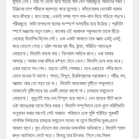
মুক্তি নেই। তার গা থেকে ঝরে পড়ছে ঘাম যেন শরীরজুড়ে আগুনের পরত।
ইঞ্জিনের তাপ শরীরকে জ্বলন্ত করে তুলেছে। মস্তিষ্কের ভেতরটা থরথর
করে কাঁপছে। মনে হচ্ছে, এখনই মগজ গলে নাক-কান দিয়ে গড়িয়ে পড়বে।
শরীরজুড়ে কাটা দাগগুলো ঘামের সংস্পর্শে অসহনীয় হয়ে উঠেছে। প্রতিটা
স্পর্শে যন্ত্রণার নতুন তরঙ্গ। কতবার এই নরখাদক শকুনগুলো তাকে ছিঁড়ে
খেয়েছে মিতালির হিসেব নেই। এক একটা আঘাতে তার আত্মা একটু একটু
করে থেতলে গেছে। হঠাৎ পায়ের শব্দ ধীর, ঠান্ডা, পরিচিত আতঙ্কে
মোড়ানো। মিতালি থমকে যায়। নিঃশ্বাস আটকে রাখে। ওরা আবার
আসছে। আবার নখর বসিয়ে র*ক্ত টেনে নেবে। মিতালি চোখ বন্ধ করে।
এবার হয়তো সব শেষ। হয়তো এটাই শেষবার। তবে এরচেয়ে নদীর জলে
ভেসে যাওয়া-ই ভালো। শান্ত, নিশ্চুপ, চিরবিশ্রামের প্রয়োজন। শরীর, মন,
আত্মার আর তো সহ্য হয় না। মিতালি আধবোজা দৃষ্টিতে সম্মুখপানে
তাকাতেই দৃষ্টিগোচর হয় একটি জোড়া কালো পা। চামড়ার স্যান্ডেলে
মোড়ানো। মুহূর্তেই তার দেহ নিস্পন্দ হয়ে আসে। যেন হাড়ের গাঁটে জমে
ওঠা আতঙ্করা তাকে ঘিরে ধরছে। মিতালি সম্পূর্ণভাবে চোখ খুলে পরিস্থিতি
অনুধাবন করার আগেই সেই অজ্ঞাত পরিধানে চেক লুঙ্গি পরিহিত পুরুষটি
পাশবিক নির্দয়তায় চামড়ার স্যান্ডেল সমেত পা তুলে মিতালির মুখমণ্ডলে
আঘাত হানে। মুখ থেঁতলে যায় বেদনার অমানবিক অভিঘাতে। মিতালি শ্বাস
রুদ্ধ আর্তনাদে ফেটে পড়ে। কিন্তু তার চিৎকার গিলে নেয় নিকষ