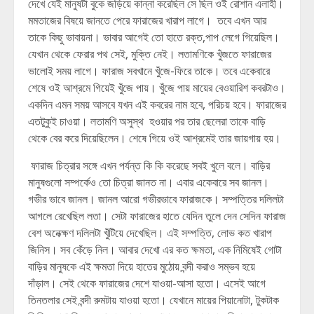
দেখে যেই মানুষটা বুকে জড়িয়ে কান্না করেছিল সে ছিল ওই রোশান এলাহী।
মমতাজের বিষয়ে জানতে পেরে ফারাজের খারাপ লাগে। তবে এখন আর
তাকে কিছু ভাবায়না। ভাবার আগেই তো হাতে রক্ত,পাপ লেগে গিয়েছিল।
যেখান থেকে ফেরার পথ সেই, মুক্তি নেই। লতামণিকে খুঁজতে ফারাজের
ভালোই সময় লাগে। ফারাজ সবখানে খুঁজে-ফিরে তাকে। তবে একেবারে
শেষে ওই আশ্রমে গিয়েই খুঁজে পায়। খুঁজে পায় মায়ের বেওয়ারিশ কবরটাও।
একদিন এমন সময় আসবে যখন এই কবরের নাম হবে, পরিচয় হবে। ফারাজের
এতটুকুই চাওয়া। লতামণি অসুস্থ হওয়ার পর তার ছেলেরা তাকে বাড়ি
থেকে বের করে দিয়েছিলেন। শেষে গিয়ে ওই আশ্রমেই তার জায়গায় হয়।
ফারাজ চিত্রার সঙ্গে এখন পর্যন্ত কি কি করেছে সবই খুলে বলে। বাড়ির
মানুষগুলো সম্পর্কেও তো চিত্রা জানত না। এবার একেবারে সব জানল।
গভীর ভাবে জানল। জানল আরো গভীরভাবে ফারাজকে। সম্পত্তির দলিলটা
আগলে রেখেছিল লতা। সেটা ফারাজের হাতে যেদিন তুলে দেন সেদিন ফারাজ
বেশ অনেক্ক্ষণ দলিলটা খুঁটিয়ে দেখেছিল। এই সম্পত্তি, লোভ কত খারাপ
জিনিস। সব কেঁড়ে নিল। আবার দেখো এর কত ক্ষমতা, এক নিমিষেই গোটা
বাড়ির মানুষকে এই ক্ষমতা দিয়ে হাতের মুঠোয় বন্দী করাও সম্ভব হয়ে
দাঁড়াল। সেই থেকে ফারাজের দেশে যাওয়া-আসা হতো। এসেই আগে
তিনতলার সেই বন্দী রুমটায় যাওয়া হতো। যেখানে মায়ের পিয়ানোটা, টুকটাক