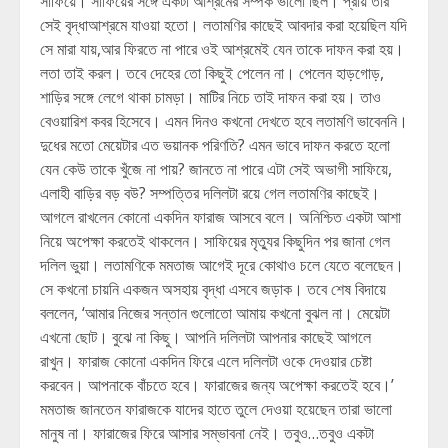
সাফিয়ে। সাফিয়ের সঙ্গে একটা আশ্রমের সম্পর্ক ভালো ছিল। প্রায় তার
সেই বৃদ্ধাআশ্রমে যাওয়া হতো। লতামণির কাছেই আবদার করা হয়েছিল যদি
সে মারা যায়,আর ফিরতে না পারে ওই আশ্রমেই যেন তাকে দাফন করা হয়।
লতা তাই করল। তবে দেহের তো কিছুই পেলেন না। পেলেন হাড়গোড়,
শাড়ির সঙ্গে লেগে থাকা চামড়া। মাটির নিচে তাই দাফন করা হয়। তাও
বেওয়ারিশ কবর হিসেবে। এমন দিনও কখনো দেখতে হবে লতামণি ভাবেননি।
দুধের মতো মেয়েটার এত ভয়ানক পরিণতি? এমন ভাবে দাফন করতে হলো
যেন কেউ তাকে খুঁজে না পায়? জানতে না পারে এটা সেই অভাগী সাফিয়ে,
এলাহী বাড়ির বড় বউ? সম্পত্তির দলিলটা রয়ে গেল লতামণির কাছেই।
আগলে রাখলেন কোনো একদিন ফারাজ আসবে বলে। অনিশ্চিত একটা আশা
নিয়ে অপেক্ষা করতেই থাকলেন। সাফিয়ের মৃত্যুর কিছুদিন পর জানা গেল
দলিল ভুয়া। লতামণিকে মমতাজ আগেই দূরে কোথাও চলে যেতে বলেছেন।
সে কখনো চায়নি একজন অসহায় বৃদ্ধা এসবে জড়াক। তবে শেষ বিদায়ে
বললেন, ‘আমার নিজের সন্তান গুলোতো আমায় কখনো বুঝল না। মেয়েটা
এখনো ছোট। বুঝে না কিছু। আপনি দলিলটা আপনার কাছেই আগলে
রাখুন। ফারাজ কোনো একদিন ফিরে এলে দলিলটা ওকে দেওয়ার চেষ্টা
করবেন। আপনাকে বাঁচতে হবে। ফারাজের জন্য অপেক্ষা করতেই হবে।’
মমতাজ জানতেন ফারাজকে যাদের হাতে তুলে দেওয়া হয়েছেন তারা ভালো
মানুষ না। ফারাজের ফিরে আসার সম্ভাবনা নেই। তবুও…তবুও একটা