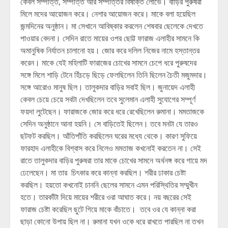
কেবল সম্পত্তি, সম্পত্তি আর সম্পত্তির বিষাক্ত লোভে। বাড়ির পুরুষরা
মিলে মদের আয়োজন করে। নেশার আয়োজন করে। মাকে বলা হয়েছিল
জন্মদিনের অনুষ্ঠান। মা সেখানে আবিষ্কার করলেন শেষবার ছেলেকে দেখতে
পাওয়ার বেদনা। সেদিন রাতে মায়ের ওপর ছোট্ট ফারাজ এলাহীর সামনে কি
অমানুষিক নির্যাতন চালানো হয়। জোর করে দলিল নিজের নামে হস্তান্তর
করেন। মাকে যেই মহিলাটি ফারাজের চোখের সামনে চেপে ধরে পুরুষদের
সঙ্গে মিলে শাড়ি টেনে হিঁচড়ে ছিড়ে ফেলছিলেন তিনি ছিলেন চৈতী মজুমদার।
সঙ্গে আরোও মানুষ ছিল। তালুকদার বাড়ির সবাই ছিল। জুনায়েদ এলাহী
কেবল চেয়ে চেয়ে সবটা দেখছিলেন তবে সুলেমান এলাহী সুযোগের সম্পূর্ণ
ফয়দা লুটেছেন। ফারাজকে জোর করে ধরে রেখেছিলেন রুমানা। মমতাজকে
সেদিন অনুষ্ঠানে আনা হয়নি। সে বাড়িতেই ছিলেন। তবে মনটা যে তারও
ছটফট করছিল। আঁতিপাঁতি করছিলেন ঘরের মধ্যে থেকে। কারণ সুফিয়ে
ফারহাদ এলাহীকে বিশ্বাস করে নিলেও মমতাজ কখনোই করতেন না। সেই
রাতে তালুকদার বাড়ির পুরুষরা তার মাকে চোখের সামনে অর্ধনঙ্গ করে গায়ে মদ
ঢেলেছেন। মা তার চিৎকার করে কান্না করছিল। শরীর ঢাকার চেষ্টা
করছিল। হয়তো কখনোই চাননি ছেলের সামনে এমন পরিস্থিতির সম্মুখীন
হতে। তারকাঁটা দিয়ে মায়ের শরীরে ওরা আঘাত করে। নয় বছরের সেই
ফারাজ চেষ্টা করেছিল ছুটে গিয়ে মাকে বাঁচাতে। তবে ওর যে কান্না করা
ছাড়া কোনো উপায় ছিল না। রুমানা যখন ওকে ধরে রাখতে পারছিল না তখন