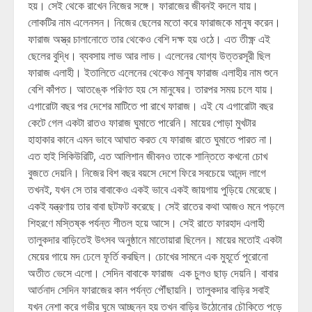
হয়। সেই থেকে রাখেন নিজের সঙ্গে। ফারাজের জীবনই বদলে যায়।
লোকটির নাম এলেনসন। নিজের ছেলের মতো করে ফারাজকে মানুষ করেন।
ফারাজ অস্ত্র চালানোতে তার থেকেও বেশি দক্ষ হয় ওঠে। এত তীক্ষ্ণ এই
ছেলের বুদ্ধি। ব্যবসায় লাভ আর লাভ। এলেনের যোগ্য উত্তরসূরী ছিল
ফারাজ এলাহী। ইতালিতে এলেনের থেকেও মানুষ ফারাজ এলাহীর নাম শুনে
বেশি কাঁপত। আতঙ্কে পরিণত হয় সে মানুষের। তারপর সময় চলে যায়।
এগারোটা বছর পর দেশের মাটিতে পা রাখে ফারাজ। এই যে এগারোটা বছর
কেটে গেল একটা রাতও ফারাজ ঘুমাতে পারেনি। মায়ের পোড়া মুখটার
হাহাকার কানে এমন ভাবে আঘাত করত যে ফারাজ রাতে ঘুমাতে পারত না।
এত হাই সিকিউরিটি, এত আলিশান জীবনও তাকে শান্তিতে কখনো চোখ
বুজতে দেয়নি। নিজের বিশ বছর বয়সে দেশে ফিরে সবচেয়ে আনন্দ লাগে
তখনই, যখন সে তার বাবাকেও একই ভাবে একই জায়গায় পুড়িয়ে মেরেছে।
একই যন্ত্রণায় তার বাবা ছটফট করেছে। সেই রাতের কথা আজও মনে পড়লে
শিহরণে মস্তিষ্ক পর্যন্ত শীতল হয়ে আসে। সেই রাতে ফারহাদ এলাহী
তালুকদার বাড়িতেই উৎসব অনুষ্ঠানে মাতোয়ারা ছিলেন। মায়ের মতোই একটা
মেয়ের গায়ে মদ ঢেলে ফূর্তি করছিল। চোখের সামনে এক মুহূর্তে পুরোনো
অতীত ভেসে এলো। সেদিন বাবাকে ফারাজ এক চুলও ছাড় দেয়নি। বাবার
আর্তনাদ সেদিন ফারাজের কান পর্যন্ত পৌঁছায়নি। তালুকদার বাড়ির সবাই
যখন নেশা করে গভীর ঘুমে আচ্ছন্ন হয় তখন বাড়ির উঠোনোর চৌকিতে পড়ে