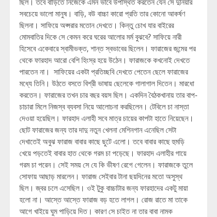
ছিল। তবে বাড়িতে নিজেকে এমন ভাবে উপস্থিত করতেন যেন সে দুনিয়ার
সবচেয়ে ভালো মানুষ। বাড়ি, বউ বাচ্চা কারো প্রতি তার কোনো আকর্ষণ
ছিলনা। সাফিয়ে অপ্সরার মতোন দেখতে। কিন্তু চোখ যার বাইরের
মোমবাতির দিকে সে কেমন করে ঘরের আলোর মর্ম বুঝবে? সাফিয়ে নারী
হিসেবে একেবারে স্বামীভক্ত, শান্ত স্বভাবের ছিলেন। ফারাজের জন্মের পর
থেকে ফারহাদ আরো বেশি হিংস্র হয়ে উঠেন। ফারাজকে কখনোই দেখতে
পারতেন না। সাফিয়ের একটা প্রতিচ্ছবি দেখতে পেতেন ছেলে ফারাজের
মধ্যে তিনি। উঠতে বসতে বিশ্রী ভাষায় ছেলেকে গালাগাল দিতেন। মারধো
করতেন। ফারাজের তখন চার বছর বয়স ছিল। একদিন বৈঠকখানায় তার বাপ-
চাচারা মিলে নিজস্ব ব্যবসা নিয়ে আলোচনা করছিলেন। টেবিলে চা নাস্তা
দেওয়া হয়েছিল। ফারহাদ এলাহী সবে মাত্র চায়ের কাপটা হাতে নিয়েছেন।
ছোট ফারাজের জন্য তার দাদু নতুন খেলনা মেশিনগান এনেছিল সেটা
দেখাতেই অবুঝ ফারাজ বাবার কাছে ছুটে এলো। তবে বাবার কাছে হুমড়ি
খেয়ে পড়তেই বাবার হাত থেকে গরম চা পড়েছে। ফারহাদ এলাহীর গায়ে
গরম চা পরেন। সেই সময় সে যে কি ভীষণ রেগে গেলেন। ফারাজকে তুলে
সোফায় আছাড় মারলেন। ফারাজ সেইবার টানা ছয়দিনের মতো অসুস্থ
ছিল। জ্বর চলে এসেছিল। ওই টুকু বাচ্চাটার জন্য ফারহাদের একটু মায়া
হলো না। আস্তে আস্তে ফারাজ বড় হতে লাগল। রোজ রাতে মা তাকে
আগে খাইয়ে ঘুম পাড়িয়ে দিত। কারণ সে চাইত না তার বাবা নামক