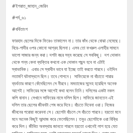
#ইশরাত_জাহান_জেরিন
#পর্ব_৬১
#বর্ধিতাংশ
ফারহাদ ছেলের দিকে ফিরেও তাকালেন না। তার কাঁধ থেকে বোঝা নেমেছে।
বিয়ে-শাদীর ওপর কোনো আগ্রহ ছিলনা। এসব তো ফখরুল এলাহীর সামনে
ভালো সাজার জন্য করা। দশটা বছর সহ্য করেছে সে সবকিছু। দশ দোকান
থেকে পন্য কেনা ব্যক্তির কখনো এক দোকান পছন্দ হবে না এটাই
স্বাভাবিক। এবার সে স্বাধীন ভাবে যা ইচ্ছে তাই করতে পারবে। ওইদিন
লতামণি ঘটনাস্থলে ছিল। তবে গোপনে। সাফিয়েকে না বাঁচাতে পারার
ব্যর্থতার কারণে কেঁদেছিলেন সে নীরবে। মমতাজের সন্দেহ হয়েছিল অনেক
আগেই। সাফিয়ের সঙ্গে আগেই কথা বলেন তিনি। দলিলের একটা নকল
কপি বানান। সেখানে সাফিয়ের নামে দলিল ছিল। সাফিয়ে জানতেন এই
দলিল তার ছেলের জীবনটা শেষ করে দিবে। বাঁচতে দিবেনা ওরা। নিজের
জীবনের পরোয়া করেননা সে। ছেলেটা বাঁচলে সে বাঁচতে পারবে। হয়তো মনে
মনে অনেক কিছুই আন্দাজ করে ফেলেছিলেন। তবুও ছেলেটাকে ওরা বিক্রি
করে দিল। জীবিত অবস্থায় জানতে পারলে হয়তো ওখানেই লাশ হয়ে যেত