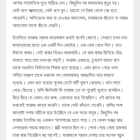
আশায় লতামণিকে দূরে পাঠিয়ে দেন। কিছুদিন পর মমতাজের মৃত্যু হয়।
কেউ বলে আত্মহত্যা, কেউ বলে খুন। হয়তো সে ট্রমা থেকে বের হতে
পারেননি। সাফিয়েকে বাধা না দেওয়ার আফসোস, ফারাজকে বাঁচাতে না পারার
আফসোস তাকে বাঁচতে দেয়নি।
ইতালিতে ফারাজ প্রথম কয়েকমাস কথাই বলেনি কোনো। সেখানে তখন তার
জাহান্নামের মতো এক একটি দিন কেটেছে। এক বেলা খেতে দিত। তাও
শুঁকনো খাবার। সেই খাবার নিয়েও কারাকারি। কে কার খাবার ছিনিয়ে বেঁচে
থাকতে পারে তার অসংখ্য লড়াই। ফারাজ একগুয়ে, চুপচাপ থাকত বলে
তাকে অগুনিত নির্যাতনের শিকার হতে হয়েছে। এমন রাতও গেছে যখন
শাস্তি স্বরূপ তাকে ভয়ানক সব পোকামাকড় আচ্ছাদিত ঘরে থাকতে
হয়েছে। এমন রাত হয়েছে ক্ষুধার চোটে মাটি খুবলে খেয়েছে। ঘাস-পাতা
খেয়ে বেঁচেছে। হাসি জিনিসটা কি ফারাজ তো তা পুরোই ভুলতে বসেছিল।
ধীরে ধীরে সে কেমন যেন রুক্ষ, একঘেয়ে হয়ে গিয়েছিল। ওই রাতের পর
কখনোই ফারাজ কান্না করেনি। তাকে কেউ কাঁদতে দেখেনি। হাসির সঙ্গে
কান্নাটা গলায় আঁটকে হয়ে উঠেছিল সে এক অন্য মানুষ। কিছুদিন পর
ফারাজ ইতালির বড় একজন স্মাগলারের হাতে পড়ে। সে কেবল অস্ত্র আর
নেশাদ্রব্য পাচার করতেন। স্ত্রী সন্তান ছিল না। শোনা গেছে বোমা হামলায়
তারা মারা গিয়েছিল বহু আগেই। ফারাজকে প্রথম দেখায় তার অনেক পছন্দ