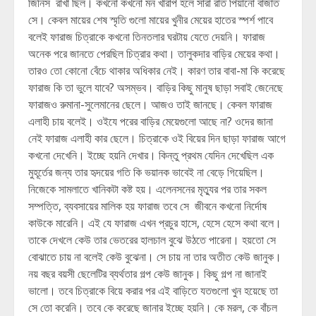
জিনিস রাখা ছিল। কখনো কখনো মন খারাপ হলে সারা রাত পিয়ানো বাজাত
সে। কেবল মায়ের শেষ স্মৃতি গুলো মায়ের খুনীর মেয়ের হাতের স্পর্শ পাবে
বলেই ফারাজ চিত্রাকে কখনো তিনতলার ঘরটায় যেতে দেয়নি। ফারাজ
অনেক পরে জানতে পেরছিল চিত্রার কথা। তালুকদার বাড়ির মেয়ের কথা।
তারও তো কোনো বেঁচে থাকার অধিকার নেই। কারণ তার বাবা-মা কি করেছে
ফারাজ কি তা ভুলে যাবে? অসম্ভব। বাড়ির কিছু মানুষ ছাড়া সবাই জেনেছে
ফারাজও রুমানা-সুলেমানের ছেলে। আজও তাই জানছে। কেবল ফারাজ
এলাহী চায় বলেই। ওইযে পরের বাড়ির মেয়েগুলো আছে না? ওদের জানা
নেই ফারাজ এলাহী কার ছেলে। চিত্রাকে ওই বিয়ের দিন ছাড়া ফারাজ আগে
কখনো দেখেনি। ইচ্ছে হয়নি দেখার। কিন্তু প্রথম যেদিন দেখেছিল এক
মুহূর্তের জন্য তার হৃদয়ের গতি কি ভয়ানক ভাবেই না বেড়ে গিয়েছিল।
নিজেকে সামলাতে খানিকটা কষ্ট হয়। এলেনসনের মৃত্যুর পর তার সকল
সম্পত্তি, ব্যবসায়ের মালিক হয় ফারাজ তবে সে জীবনে কখনো নির্দোষ
কাউকে মারেনি। এই যে ফারাজ এখন প্রচুর হাসে, হেসে হেসে কথা বলে।
তাকে দেখলে কেউ তার ভেতরের হালচাল বুঝে উঠতে পারেনা। হয়তো সে
বোঝাতে চায় না বলেই কেউ বুঝেনা। সে চায় না তার অতীত কেউ জানুক।
নয় বছর বয়সী ছেলেটির ব্যর্থতার গল্প কেউ জানুক। কিছু গল্প না জানাই
ভালো। তবে চিত্রাকে বিয়ে করার পর এই বাড়িতে যতগুলো খুন হয়েছে তা
সে তো করেনি। তবে কে করেছে জানার ইচ্ছে হয়নি। কে মরল, কে বাঁচল