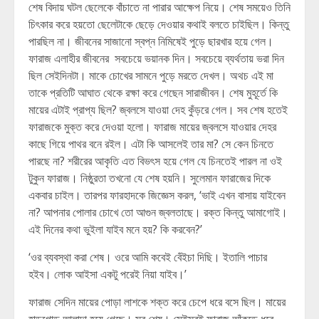
শেষ বিদায় ঘটল ছেলেকে বাঁচাতে না পারার আক্ষেপ নিয়ে। শেষ সময়েও তিনি
চিৎকার করে হয়তো ছেলেটাকে ছেড়ে দেওয়ার কথাই বলতে চাইছিল। কিন্তু
পারছিল না। জীবনের সাজানো স্বপ্ন নিমিষেই পুড়ে ছারখার হয়ে গেল।
ফারাজ এলাহীর জীবনের সবচেয়ে ভয়ানক দিন। সবচেয়ে ব্যর্থতায় ভরা দিন
ছিল সেইদিনটা। মাকে চোখের সামনে পুড়ে মরতে দেখল। অথচ এই মা
তাকে প্রতিটি আঘাত থেকে রক্ষা করে গেছেন সারাজীবন। শেষ মুহূর্তে কি
মায়ের এটাই প্রাপ্য ছিল? জ্বলসে যাওয়া দেহ কুঁড়রে গেল। সব শেষ হতেই
ফারাজকে মুক্ত করে দেওয়া হলো। ফারাজ মায়ের জ্বলসে যাওয়ার দেহর
কাছে গিয়ে পাথর বনে রইল। এটা কি আসলেই তার মা? সে কেন চিনতে
পারছে না? শরীরের আকৃতি এত বিভৎস হয়ে গেল যে চিনতেই পারল না ওই
টুকুন ফারাজ। নিষ্ঠুরতা তখনো যে শেষ হয়নি। সুলেমান ফারাজের দিকে
একবার চাইল। তারপর ফারহাদকে জিজ্ঞেস করল, ‘ভাই এখন বাসায় যাইবেন
না? আপনার পোলার চোখে তো আগুন জ্বলতাছে। রক্ত কিন্তু আমাগোই।
এই দিনের কথা ভুইলা যাইব মনে হয়? কি করবেন?’
‘ওর ব্যবস্থা করা শেষ। ওরে আমি কবেই বেঁইচা দিছি। ইতালি পাচার
হইব। লোক আইসা একটু পরেই নিয়া যাইব।’
ফারাজ সেদিন মায়ের পোড়া লাশকে শক্ত করে চেপে ধরে বসে ছিল। মায়ের