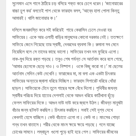
সুলেমান এসে গালে ঠাঠিয়ে চড় বসিয়ে শক্ত করে চেপে ধরেন। ‘জানোয়ারের
বাচ্চা চুপ কর’ বলতেই পাশ থেকে ফারহাদ বলল, ‘আব্বে হালা পোলা কিন্তু
আমারই। খালি জানোয়ার ক।’
দলিলে জবরদস্তি করে সই করিয়েই গায়ে কেরাসিন ঢেলে দেওয়া হয়
সাফিয়ের। একে আর এলাহী বাড়ির মানুষদের কোনো দরকার নেই। ততক্ষণে
সাফিয়ে জেনে গিয়েছে তার স্বামী, দেবরদের ব্যবসা কি। রুমানা সব মেনে
নিয়েছিল বলে সে তাদের কাছে ভালো। সাফিয়ের তখন দম ফুরিয়ে এলো।
নাক-মুখ দিয়ে রক্ত পড়ছে। তবুও শেষ পর্যন্ত সে আর্তনাদ করে বলে গেছে,
‘আমার ছেলেকে ছেড়ে দাও। ও নিষ্পাপ। ওকে কিছু করো না।’ মা ছেলের
আর্তনাদ সেদিন কেউ দেখেনি। ফারাজের মা, মা বলা এক একটা চিৎকার
সাফিয়ের অন্তরে জ্বালা ধরিয়ে দিচ্ছিল। ফারহাদ সিগারেট ধরিয়ে ধোঁয়া
ছাড়ল। সাফিয়েকে টেনে তুলে গাছের সঙ্গে বেঁধে দিলো। পৃথিবীর জঘন্য
স্বামীর পরিচয় দিয়ে হাতের দেশলাই থেকে আগুন ধরিয়ে কাঠিখানা ছুঁড়ে
ফেলল সাফিয়ের দিকে। আগুন দাউ দাউ করে জ্বলে উঠল। জীবন্ত মানুষটা
বাঁচার জন্য ছটফট করছিল। চিৎকার করছিল। সবাই সেই দৃশ্য দেখে
কেবলই হেসে যাচ্ছিল। কেউ বাঁচাতে এলো না। কেউ না। মাংসের পোড়া
গন্ধ তখন বাতাসে। শরীর থেকে মাংস ক্ষয়ে ক্ষয়ে পড়ছে। গলে যাচ্ছে
চোখের সামনে। লম্বাচুল গুলো পুড়ে ছাই হয়ে গেল। সাফিয়ের জীবনের