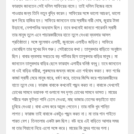
ফারহাদ জানতেন সেই দলিল সাফিয়ের নামে। তাই দলিল নিজের নামে
পাওয়ার জন্য তিনি নতুন বুদ্ধি করেন। সাফিয়ের সঙ্গে ভালো আচরণ, ভালো
রূপ নিয়ে হাজির হন। সাফিয়ে জানতেন তার স্বামীর নারী দোষ, জুয়ায় টাকা
উড়ানো, নেশাপানির অভ্যাস ছিল। তবে কখনোই জানতে পারেননি স্বামী
তার মানুষ তুলে এনে পাচারকারীদের হাতে তুলে দেওয়া ব্যবসার আসল
প্রতিষ্ঠাতা। সঙ্গে সুলেমান এলাহী, জুনায়েদ এলাহীও জড়িত। সাফিয়ে
ভেবেছিল তার সুখের দিন শুরু। সেইরাতের কথা। তালুকদার বাড়িতে অনুষ্ঠান
ছিল। বাবার ব্যবসায় সবচেয়ে বড় পার্টনার ছিল তালুকদার বাড়ির মানুষ। মা
জানতেন তালুকদার বাড়ির ছেলে ফারহাদ এলাহীর ঘনিষ্ঠ বন্ধু। তবে জানতেন
না ওই বাড়ির নারীরা, পুরুষদের জঘন্য কাজে এত গর্ববোধ করত। কত গর্বের
কাজ! স্বামী মেয়ে মানুষ মারে, ধর্ষণ করে, তাদের জিম্মি করে পাচারকারীদের
হাতে তুলে দেয়। ফারাজ বাবাকে কখনোই পছন্দ করত না। বাবাকে দেখলেই
চোখের সামনে ভয়ানক গা গুলানো সব দৃশ্য চোখের সামনে ভাসত। মায়ের
শরীরে গরম ফুটন্ত পানি ঢেলে দেওয়া, মাছ ভাজার তেলের কড়াইতে হাত
চুবিয়ে দেওয়া। বাবা এসব করে আনন্দ পেতেন। তার নাকি খুব শান্তি
লাগত। ফারাজ তাই বাবাকে একটুও পছন্দ করত না। মা তার গান গাইতে
পারত বেশ। তিনতলায় একটা রুম ছিল। বউ হয়ে এই বাড়িতে আসার সময়
মা তার পিয়ানো নিয়ে এলো সঙ্গে করে। মায়ের কি সুন্দর গানের গলা।