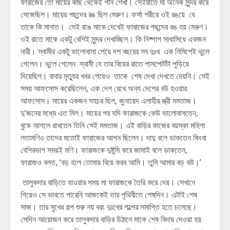
ফারাজের তো মায়ের কাছ থেকেই গান শেখা। সেইরাতে মা অনেক সুন্দর করে
সেজেছিল। মায়ের পছন্দের রঙ ছিল মেরুণ। ফর্সা শরীরে ওই রঙয়ে যে
তাকে কি মানাত। সেই রঙে মাকে দেখেই ফারাজের পছন্দের রঙ হয় মেরুণ।
ওই রাতে মাকে একটু বেশিই সুন্দর দেখাচ্ছিল। কি নিষ্পাপ সাধাসিধে একজন
নারী। স্বামীর একটু ভালোবাসা পেয়ে দশ বছরের সব দুঃখ এক নিমিশেই ভুলে
গেলেন। ভুলে গেলেন স্বামী যে তার বিয়ের রাতে পাসপোর্টটা পুড়িয়ে
দিয়েছিল। বাবার মৃত্যুর খবর পেয়েও তাকে শেষ দেখা দেখতে দেয়নি। সেই
সময় আফসোস করেছিলেন, এক দেশ রেখে অন্য দেশের বউ হওয়ার
আফসোস। মায়ের একজন সহচর ছিল, জুনায়েদ এলাহীর স্ত্রী মমতাজ।
দু’জনের মধ্যে এত মিল। মায়ের পর যদি ফারাজকে কেউ ভালোবাসতেন,
বুকে আগলে রাখতেন তিনি সেই মমতাজ। এই বাড়ির কাজের বয়স্কা মহিলা
লতামণিও তাদের মতোই ফারাজের আপন ছিলেন। দাদু বলে ডাকতেন কিংবা
বেশিরভাগ সময়ই মণি। ফারাজকে দুষ্টুমি করে জামাই বলে ডাকতেন,
ফারাজও বলত, ‘বড় হলে তোমায় বিয়ে করব আমি। তুমি আমার বড় বউ।’
তালুকদার বাড়িতে যাওয়ার সময় মা ফারাজকে তৈরি করে দেয়। সেখানে
গিয়েও সে ভাবতে পারেনি আজকেই তার পৃথিবীতে শেষদিন। এটাই শেষ
সাজ। তার সুখের গল্প শুরু নয় বরং দুঃখের গল্পের সমাপ্তি হতে চলেছে।
সেদিন আয়োজন করে তালুকদার বাড়ির উঠানে মাকে শেষ বিদায় দেওয়া হয়