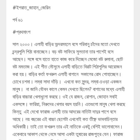
#ইশরাত_জাহান_জেরিন
পর্ব ৬১
#প্রথমাংশ
সাল ২০০০। এলাহী বাড়ির অন্দরমহলে বসে পরিবানু চাঁদের মতো দেখতে
চন্দ্রপুলি পিঠা বানাচ্ছেন। বড় বউ সাফিয়ে সুলতানা তার পাশেই বসে
আছেন। সঙ্গে বসে হাতে হাতে কাজ করে দিচ্ছেন মেজো বউ রুমানা, ছোট
বউ মমতাজ। এই শীত মৌসুমে এলাহী বাড়িতে বিরাট পিঠাপুলির আয়োজন
করা হয়। বাড়ির কর্তা ফখরুল এলাহী বাগানে সকালের রোদ পোহাচ্ছেন।
চোখে চশমা। লম্বা সাদা দাঁড়ি। এখনো কত সুন্দর, লম্বা-চওড়া একজন
মানুষ। না জানি যৌবন কালে কেমন দেখতে ছিলেন? বাগানের মধ্যে এলাহী
বাড়ির বাচ্চারা খেলাধুলো করছে। ওই যে রাজন, রোশান, জোহান সবাই
একসঙ্গে। ফারিয়া, নিরুদের খেলার বয়স হয়নি। এতগুলো মানুষ খেলা করছে
কিন্তু এই দেখো ফারাজ এলাহী তার আদরের নাতিটা দাদুর পাশে বসে
আছে। নয় বছরের এই বাচ্চা ছেলেটা এখনোই কত তীক্ষ্ণ ভাবনাচিন্তার
অধিকারী। তাই তো ফখরুল তার এই নাতিকে একটু বেশিই ভালোবাসেন।
একেবারে আকাশ থেকে নেমে আসা একটা তুষারের রাজপুত্র যেন। ফারাজ