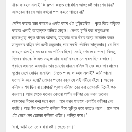
থাকা ফারহাদ এলাহী কি কল্পনা করতে পেরেছিল আজকেই তার শেষ দিন?
আজকের পর সে আর কখনো পাপ করতে পারবে না?
সেদিন ফারাজ তার বাবাকেও একই ভাবে ওই পুড়িয়েছিল। পুরো বিয়ে বাড়িকে
ফারাজ এলাহী জাহান্নাম বানিয়ে ছাড়ল। নেশায় ফূর্তি করা মানুষগুলো
জ্বলেপুড়ে পড়ল রাতের আঁধারে, হাহাকার করে বাঁচার জন্য আর্তনাদ করল
তালুকদার বাড়ির বউ চৈতী মজুমদার, তার স্বামী তৌকির তালুকদার। যে কিনা
ফারহাদ এলাহীর সবচেয়ে বড় পার্টনার ছিল। সবাই শেষ হয়ে গেল। কিন্তু
নিজের বাবাকে কি এত সহজে মারা যায়? বাবাকে সে মারল বিশেষ ভাবে।
প্রথমে জ্যান্ত অবস্থায় তার চোখের সামনে কলিজাটা বের করে তার হাতের
মুঠোয় রেখে সেদিন বলেছিল, চিনতে পারছ ফারহাদ এলাহী? আমি ভালো
হতাম কি করে বলো? তোমার পাপের রক্ত যে এই শরীরে বইছে। অনেক
কলিজার শখ ছিল না তোমার? প্রথম কলিজা বের করা তোমারটা দিয়েই শুরু
করলাম। আজ থেকে যতবার কোনো পাপীর কলিজা বের করল ততবার
আজকের দিনের কথা মনে করব। মনে করব ফারহাদ এলাহীর কলিজা বের
করছি। আর ঠিক তখনোই কলিজা দিয়ে তৃপ্তি ভরে ভাতও খাবো। মনে মনে
এই ভেবে নেব তোমার কলিজা খাচ্ছি। শান্তি করে।’
‘বাবা, আমি তো তোর বাবা হই। ছেড়ে দে।’