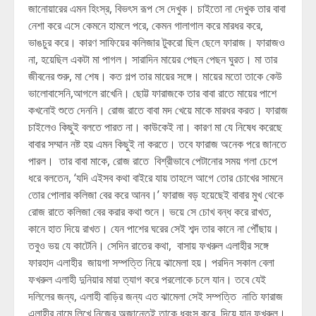
জানোয়ারের এমন হিংস্র, বিভৎস রূপ সে দেখুক। চাইতো না দেখুক তার বাবা
নেশা করে এসে কেমনে হামলে পরে, কেমন গালাগাল করে মারধর করে,
ভাঙচুর করে। কারণ সাফিয়ের কলিজার টুকরো ছিল ছেলে ফারাজ। ফারাজও
না, হয়েছিল একটা মা পাগল। সারাদিন মায়ের পেছন পেছন ঘুরত। মা তার
জীবনের শুরু, মা শেষ। কত গল্প তার মায়ের সঙ্গে। মায়ের মতো তাকে কেউ
ভালোবাসেনি,আগলে রাখেনি। ছোট্ট ফারাজকে তার বাবা রাতে মায়ের পাশে
কখনোই শুতে দেননি। রোজ রাতে বাবা মদ খেয়ে মাকে মারধর করত। ফারাজ
চাইলেও কিছুই বলতে পারত না। কাউকেই না। কারণ মা যে নিষেধ করেছে
বাবার সম্মান নষ্ট হয় এমন কিছুই না করতে। তবে ফারাজ অনেক পরে জানতে
পারল। তার বাবা মাকে, রোজ রাতে বিশ্রীভাবে পেটানোর সময় গলা চেপে
ধরে বলতেন, ‘যদি এইসব কথা বাইরে যায় তাহলে আগে তোর চোখের সামনে
তোর পোলার কলিজা বের করে আনব।’ ফারাজ বড় হয়েছেই বাবার মুখ থেকে
রোজ রাতে কলিজা বের করার কথা শুনে। ভয়ে সে চোখ বন্ধ করে রাখত,
কানে হাত দিয়ে রাখত। যেন পাশের ঘরের সেই শব্দ তার কানে না পৌঁছায়।
তবুও ভয় যে কাটেনি। সেদিন রাতের কথা, বাসায় ফখরুল এলাহীর সঙ্গে
ফারহাদ এলাহীর জায়গা সম্পত্তি নিয়ে ঝামেলা হয়। পরদিন সকাল বেলা
ফখরুল এলাহী দুনিয়ার মায়া ত্যাগ করে পরলোকে চলে যান। তবে যেই
দলিলের জন্য, এলাহী বাড়ির জন্য এত ঝামেলা সেই সম্পত্তি নাতি ফারাজ
এলাহীর নামে লিখে নিজের অজান্তেই তাকে ধ্বংস করে দিয়ে যান ফখরুল।