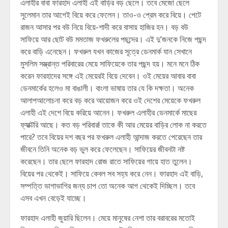
এলাহীর বাবা ফারহাদ এলাহী এই বাড়ির বড় ছেলে। তবে মেজো ছেলে
সুলেমান তার আগেই বিয়ে করে ফেলেন। তাও-ও প্রেম করে বিয়ে। পেটে
রাজন আসার পর বউ নিয়ে বিয়ে-শাদী করে বাসায় হাজির হন। বড় বউ
সাফিয়ে আর ছোট বউ মমতাজ ফখরুলের পছন্দের। এই দু’জনকে নিজে পছন্দ
করে বাড়ি এনেছেন। ফখরুল যখন কাজের সূত্রে ডেনমার্ক যান সেখানে
মুসলিম সম্ভ্রান্ত পরিবারের মেয়ে সাফিয়েকে তার পছন্দ হয়। মনে মনে ঠিক
করেন ফারহাদের সঙ্গে এই মেয়েরই বিয়ে দেবেন। ওই মেয়ের আবার বাবা
ডেনমার্কের হলেও মা বাঙালী। বাংলা ভাষায় তার যে কি দক্ষতা। অনেক
আলাপআলোচনা করে বড় করে আয়োজন করে ওই দেশের মেয়েকে ফখরুল
এলাহী এই দেশে বিয়ে করিয়ে আনেন। ফখরুল এলাহীর ডেনমার্কে মাছের
ফ্যাক্টরি আছে। কত বড় পরিবার! তাকে কী আর মেয়ের বাড়ির লোক না করতে
পারে? তবে বিয়ের দশ বছর পর ফখরুল এলাহী আন্দাজ করতে পেরেছেন তার
জীবনে তিনি অনেক বড় ভুল করে ফেলেছেন। সাফিয়ের জীবনটা নষ্ট
করেছেন। তার ছেলে ফারহাদ রোজ রাতে সাফিয়ের গায়ে হাত তুলেন।
বিয়ের পর থেকেই। সাফিয়ে কেবল সব সহ্য করে নেন। ফারহাদ এই বাড়ি,
সম্পত্তি ভাগাভাগির জন্য চাপ তো অনেক আগ থেকেই দিচ্ছিল। তবে
এসব এখন বেড়েই যাচ্ছে।
ফারহাদ এলাহী জুয়ারি ছিলেন। মেয়ে মানুষের নেশা তার বরাবরের মতোই