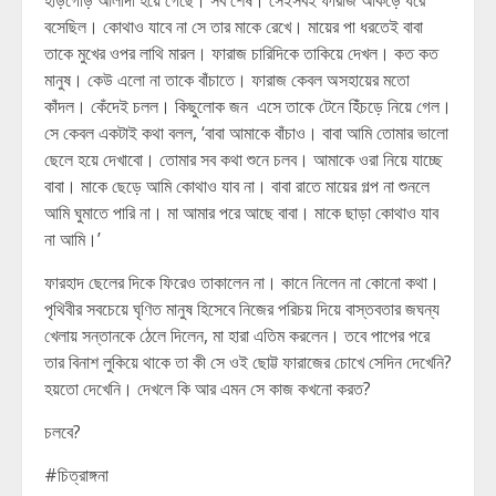
হাড়গোড় আলাদা হয়ে গেছে। সব শেষ। সেইসবই ফারাজ আঁকড়ে ধরে
বসেছিল। কোথাও যাবে না সে তার মাকে রেখে। মায়ের পা ধরতেই বাবা
তাকে মুখের ওপর লাথি মারল। ফারাজ চারিদিকে তাকিয়ে দেখল। কত কত
মানুষ। কেউ এলো না তাকে বাঁচাতে। ফারাজ কেবল অসহায়ের মতো
কাঁদল। কেঁদেই চলল। কিছুলোক জন এসে তাকে টেনে হিঁচড়ে নিয়ে গেল।
সে কেবল একটাই কথা বলল, ‘বাবা আমাকে বাঁচাও। বাবা আমি তোমার ভালো
ছেলে হয়ে দেখাবো। তোমার সব কথা শুনে চলব। আমাকে ওরা নিয়ে যাচ্ছে
বাবা। মাকে ছেড়ে আমি কোথাও যাব না। বাবা রাতে মায়ের গল্প না শুনলে
আমি ঘুমাতে পারি না। মা আমার পরে আছে বাবা। মাকে ছাড়া কোথাও যাব
না আমি।’
ফারহাদ ছেলের দিকে ফিরেও তাকালেন না। কানে নিলেন না কোনো কথা।
পৃথিবীর সবচেয়ে ঘৃণিত মানুষ হিসেবে নিজের পরিচয় দিয়ে বাস্তবতার জঘন্য
খেলায় সন্তানকে ঠেলে দিলেন, মা হারা এতিম করলেন। তবে পাপের পরে
তার বিনাশ লুকিয়ে থাকে তা কী সে ওই ছোট্ট ফারাজের চোখে সেদিন দেখেনি?
হয়তো দেখেনি। দেখলে কি আর এমন সে কাজ কখনো করত?
চলবে?
#চিত্রাঙ্গনা