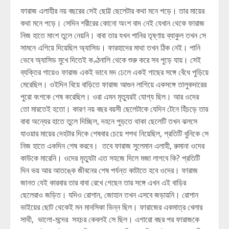
ফারাজ এলাহীর নয় বছরের সেই ছোট্ট ছেলেটার কথা মনে পড়ে। তার মায়ের
কথা মনে পড়ে। সেদিন শরীরের কোনো অংশ বাদ নেই যেখান থেকে ফারাজ
নিজ হাতে মাংশ তুলে নেয়নি। বাবা তার যখন পানির তৃষ্ণায় ব্যাকুল তখন সে
সামনে এগিয়ে দিয়েছিল অ্যাসিড। ফারহাদের মাথা তখন ঠিক নেই। পানি
ভেবে অ্যাসিড মুখে দিতেই কণ্ঠনালি থেকে শুরু করে সব পুড়ে যায়। সেই
ব্যক্তির গায়েও ফারাজ একই ভাবে মদ ঢেলে একই গাছের সঙ্গে বেঁধে পুড়িয়ে
মেরেছিল। ওইদিন বিয়ে বাড়িতে ফারাজ আগুন লাগিয়ে একসঙ্গে তালুকদারের
পুরো বংশকে শেষ করেছিল। ওরা এমন মৃত্যুরই যোগ্য ছিল। আর ওদের
তো মারতেই হতো। কারণ নয় বছর বয়সী ছেলেটাকে যেদিন টেনে হিঁচড়ে তার
বাবা অন্যের হাতে তুলে দিচ্ছিল, দহনে পুড়তে থাকা ছেলেটি তখন ঝলসে
যাওয়ার মায়ের দেহটার দিকে শেষবার চেয়ে শপথ নিয়েছিল, প্রতিটি খুনিকে সে
নিজ হাতে একদিন শেষ করবে। তবে ফারাজ সুলেমান এলাহী, রুমানা ওদের
কাউকে মারেনি। ওদের মৃত্যুটা এত সহজে দিলে মজা লাগবে কি? প্রতিটি
দিন ভয় আর আতঙ্কে জীবনের শেষ পর্যন্ত কাটাতে হবে ওদের। ফারাজ
জানত যেই কারবার তার বাবা রেখে গেছেন তার সঙ্গে এখন এই বাড়ির
ছেলেরাও জড়িত। যদিও রোশান, জোহান তখন এসবে জড়ায়নি। রোশান
ভাইয়ের ছোট থেকেই মন মানসিকা ভিন্ন ছিল। ফারাজের একমাত্র খেলার
সাথী, ভালো-মন্দের সহচর কেবলই সে ছিল। এগারো বছর পর ফারাজকে