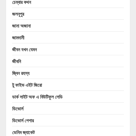
চেম্বার কথন
জলনূপুর
জানা অজানা
জামদানী
জীবন যখন যেমন
জীবনি
জ্বিন রহস্য
টু ফাইভ এইট জিরো
ডার্ক সাইট অফ এ বিউটিফুল লেডি
ডিভোর্স
ডিভোর্স পেপার
ডেনিম জ্যাকেট