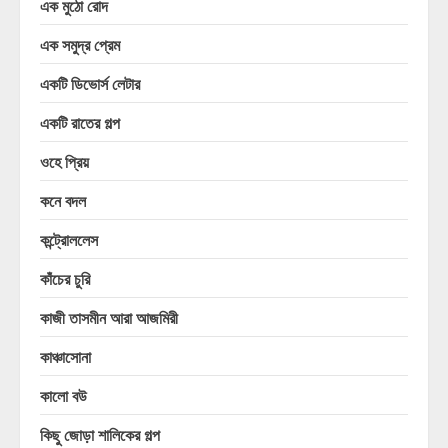
এক মুঠো রোদ
এক সমুদ্র প্রেম
একটি ডিভোর্স লেটার
একটি রাতের গল্প
ওহে প্রিয়
কনে বদল
কন্ট্রোললেস
কাঁচের চুরি
কাজী তাসমীন আরা আজমিরী
কাঞ্চাসোনা
কালো বউ
কিছু জোড়া শালিকের গল্প