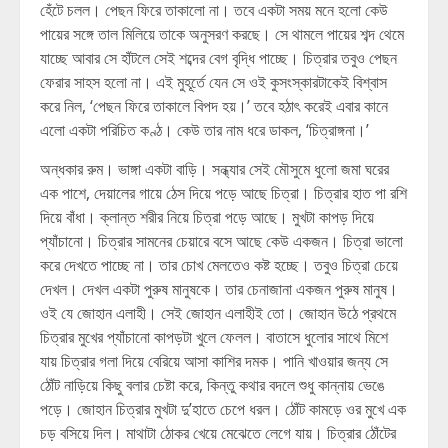
হেঁটে চলল। পেছন ফিরে তাকালো না। তবে একটা সময় মনে হলো কেউ
পায়ের সঙ্গে তাল মিলিয়ে তাকে অনুসরণ করছে। সে থামলে পায়ের শব্দ থেমে
যাচ্ছে আবার সে হাঁটলে সেই শব্দের বেগ বৃদ্ধি পাচ্ছে। চিত্রার তবুও পেছন
ফেরার সাহস হলো না। এই মুহূর্তে যেন সে ওই কুসংস্কারটাকেই বিশ্বাস
করে নিল, ‘পেছন ফিরে তাকালে বিপদ হয়।’ তবে হঠাৎ করেই এবার কানে
এলো একটা পরিচিত কণ্ঠ। কেউ তার নাম ধরে ডাকল, ‘চিত্রাঙ্গনা।’
অন্ধকার রুম। ভাঙ্গা একটা বাড়ি। সন্ধ্যার সেই মৌসুমে ধুলো জমা ঘরের
এক পাশে, দেয়ালের গায়ে ঠেস দিয়ে পড়ে আছে চিত্রা। চিত্রার হাত পা রশি
দিয়ে বাঁধা। ক্লান্ত শরীর নিয়ে চিত্রা পড়ে আছে। মুখটা কাপড় দিয়ে
প্যাঁচানো। চিত্রার সামনের চেয়ারে বসে আছে কেউ একজন। চিত্রা ভালো
করে দেখতে পাচ্ছে না। তার চোখ মেলতেও কষ্ট হচ্ছে। তবুও চিত্রা চেয়ে
দেখল। দেখল একটা পুরুষ মানুষকে। তার চেনাজানা একজন পুরুষ মানুষ।
ওই যে জোহান এলাহী। সেই জোহান এলাহীই তো। জোহান উঠে প্রথমে
চিত্রার মুখের প্যাঁচানো কাপড়টা খুলে ফেলল। বাতাসে ধুলোর সাথে মিশে
যায় চিত্রার গলা দিয়ে বেরিয়ে আসা কাশির দমক। পানি খাওয়ার জন্য সে
ঠোঁট নাড়িয়ে কিছু বলার চেষ্টা করে, কিন্তু কথার বদলে শুধু কান্নায় ভেঙে
পড়ে। জোহান চিত্রার মুখটা দু’হাতে চেপে ধরল। ঠোঁট কামড়ে ওর মুখে এক
চড় বসিয়ে দিল। মাথাটা ঠোকর খেয়ে মেঝেতে লেগে যায়। চিত্রার ঠোঁটের