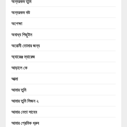
অন্যরকম তুমি
অন্যরকম বউ
অপেক্ষা
অবাধ্য পিছুটান
অরোনী তোমার জন্য
অ্যারেঞ্জ ম্যারেজ
আড়ালে কে
আত্মা
আমার তুমি
আমার তুমি সিজন ২
আমার নেতা সাহেব
আমার প্রেমিক ধ্রুব