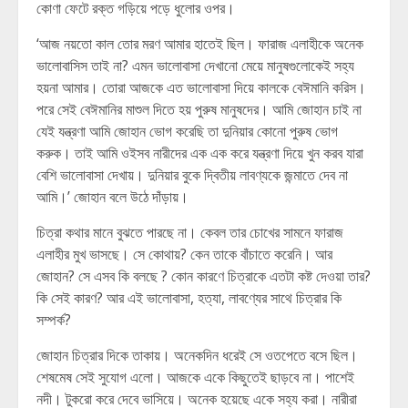
কোণা ফেটে রক্ত গড়িয়ে পড়ে ধুলোর ওপর।
‘আজ নয়তো কাল তোর মরণ আমার হাতেই ছিল। ফারাজ এলাহীকে অনেক
ভালোবাসিস তাই না? এমন ভালোবাসা দেখানো মেয়ে মানুষগুলোকেই সহ্য
হয়না আমার। তোরা আজকে এত ভালোবাসা দিয়ে কালকে বেঈমানি করিস।
পরে সেই বেঈমানির মাশুল দিতে হয় পুরুষ মানুষদের। আমি জোহান চাই না
যেই যন্ত্রণা আমি জোহান ভোগ করেছি তা দুনিয়ার কোনো পুরুষ ভোগ
করুক। তাই আমি ওইসব নারীদের এক এক করে যন্ত্রণা দিয়ে খুন করব যারা
বেশি ভালোবাসা দেখায়। দুনিয়ার বুকে দ্বিতীয় লাবণ্যকে জন্মাতে দেব না
আমি।’ জোহান বলে উঠে দাঁড়ায়।
চিত্রা কথার মানে বুঝতে পারছে না। কেবল তার চোখের সামনে ফারাজ
এলাহীর মুখ ভাসছে। সে কোথায়? কেন তাকে বাঁচাতে করেনি। আর
জোহান? সে এসব কি বলছে ? কোন কারণে চিত্রাকে এতটা কষ্ট দেওয়া তার?
কি সেই কারণ? আর এই ভালোবাসা, হত্যা, লাবণ্যের সাথে চিত্রার কি
সম্পর্ক?
জোহান চিত্রার দিকে তাকায়। অনেকদিন ধরেই সে ওতপেতে বসে ছিল।
শেষমেষ সেই সুযোগ এলো। আজকে একে কিছুতেই ছাড়বে না। পাশেই
নদী। টুকরো করে দেবে ভাসিয়ে। অনেক হয়েছে একে সহ্য করা। নারীরা