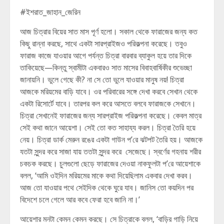
#ইশরাত_জাহান_জেরিন
আজ চিত্রার বিয়ের সাত মাস পূর্ণ হলো। সকাল থেকে ফারাজের জন্য কত
কিছু রান্না করছে, সাথে একটা সারপ্রাইজও পরিকল্পনা করেছে। তবুও
ফারাজ কাজে যাওয়ার আগে পর্যন্ত চিত্রা বারবার ব্যাকুল হয়ে তার দিকে
তাকিয়েছে—কিন্তু স্বামীটা একবারও সাত মাসের বিবাহবার্ষিকীর শুভেচ্ছা
জানায়নি। ভুলে গেছে কী? না সে তো ভুলে যাওয়ার মানুষ নয়! চিত্রা
আজকে মরিয়মের বাড়ি যাবে। ওর পরিবারের সঙ্গে দেখা করবে সেখান থেকে
একটা রিসোর্টে যাবে। তারপর কল করে আসতে বলবে ফারাজকে সেখানে।
চিত্রা সেখানেই ফারাজের জন্য সারপ্রাইজ পরিকল্পনা করেছে। কেবল মাত্র
সেই কথা জানে আয়েশা। সেই তো কত সাহায্য করল। চিত্রা তৈরি হয়ে
নেয়। চিত্রা ডার্ক মেরুন রঙের একটা গাউন প’রে ঝটপট তৈরি হয়। আজকে
যতটা সুন্দর করে সাজা যায় ততটা সুন্দর করে সেজেছে। স্বর্ণের গহনায় শরীর
চকচক করছে। চুলগুলো ছেড়ে ফারাজের দেওয়া নাকফুলটা প’রে আয়েশাকে
বলল, ‘আমি ওইদিন মরিয়মের মাকে কথা দিয়েছিলাম একবার দেখা করব।
আজ তো যাওয়ার পথে সেইদিক থেকে ঘুরে যাব। জানিস তো কয়দিন পর
বিদেশে চলে গেলে আর কবে ফেরা হবে জানি না।’
আয়েশার মনটা কেমন কেমন করছে। সে চিত্রাকে বলল, ‘বাড়ির গাড়ি নিয়ে