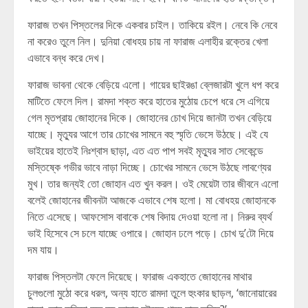
ফারাজ তখন পিস্তলের দিকে একবার চাইল। তাকিয়ে রইল। নেবে কি নেবে
না করেও তুলে নিল। দুনিয়া বোধহয় চায় না ফারাজ এলাহীর রক্তের খেলা
এভাবে বন্ধ করে দেখ।
ফারাজ ভাবনা থেকে বেড়িয়ে এলো। গায়ের ছাইরঙা ব্লেজারটা খুলে ধপ করে
মাটিতে ফেলে দিল। রামদা শক্ত করে হাতের মুঠোয় চেপে ধরে সে এগিয়ে
গেল মৃতপ্রায় জোহানের দিকে। জোহানের চোখ দিয়ে জানটা তখন বেড়িয়ে
যাচ্ছে। মৃত্যুর আগে তার চোখের সামনে বহু স্মৃতি ভেসে উঠছে। এই যে
ভাইয়ের হাতেই নিঃশ্বাস ছাড়া, এত এত পাপ সবই মৃত্যুর সাত সেকেন্ডে
মস্তিষ্কে গভীর ভাবে নাড়া দিচ্ছে। চোখের সামনে ভেসে উঠছে লাবণ্যের
মুখ। তার জন্যই তো জোহান এত খুন করল। ওই মেয়েটা তার জীবনে এলো
বলেই জোহানের জীবনটা আজকে এভাবে শেষ হলো। মা বোধহয় জোহানকে
নিতে এসেছে। আফসোস বাবাকে শেষ বিদায় দেওয়া হলো না। নিরুর ব্যর্থ
ভাই হিসেবে সে চলে যাচ্ছে ওপারে। জোহান ঢলে পড়ে। চোখ দু’টো দিয়ে
দম যায়।
ফারাজ পিস্তলটা ফেলে দিয়েছে। ফারাজ একহাতে জোহানের মাথার
চুলগুলো মুঠো করে ধরল, অন্য হাতে রামদা তুলে হুংকার ছাড়ল, ‘জানোয়ারের