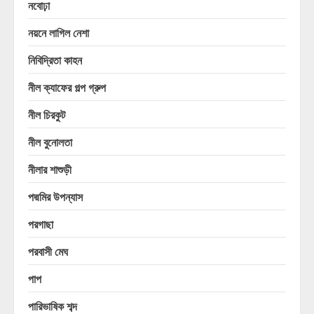
নবোঢ়া
নয়নে লাগিল নেশা
নিবিদ্রিতা কাহন
নীল ক্যাফের গল্প গ্রুপ
নীল চিরকুট
নীল বুনোলতা
নীলার শাশুড়ী
পদ্মমির উপন্যাস
পরগাছা
পরবাসী মেঘ
পাপ
পারিভাষিক শব্দ