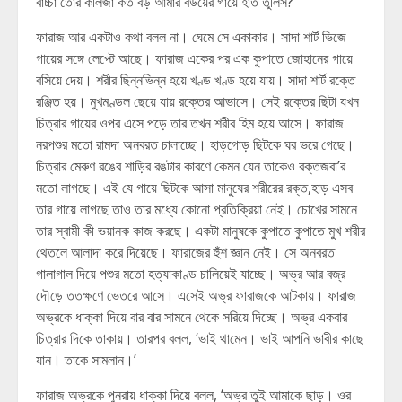
বাচ্চা তোর কলিজা কত বড় আমার বউয়ের গায়ে হাত তুলিস?’
ফারাজ আর একটাও কথা বলল না। ঘেমে সে একাকার। সাদা শার্ট ভিজে
গায়ের সঙ্গে লেপ্টে আছে। ফারাজ একের পর এক কুপাতে জোহানের গায়ে
বসিয়ে দেয়। শরীর ছিন্নভিন্ন হয়ে খণ্ড খণ্ড হয়ে যায়। সাদা শার্ট রক্তে
রঞ্জিত হয়। মুখমণ্ডল ছেয়ে যায় রক্তের আভাসে। সেই রক্তের ছিটা যখন
চিত্রার গায়ের ওপর এসে পড়ে তার তখন শরীর হিম হয়ে আসে। ফারাজ
নরপশুর মতো রামদা অনবরত চালাচ্ছে। হাড়গোড় ছিটকে ঘর ভরে গেছে।
চিত্রার মেরুণ রঙের শাড়ির রঙটার কারণে কেমন যেন তাকেও রক্তজবা’র
মতো লাগছে। এই যে গায়ে ছিটকে আসা মানুষের শরীরের রক্ত,হাড় এসব
তার গায়ে লাগছে তাও তার মধ্যে কোনো প্রতিক্রিয়া নেই। চোখের সামনে
তার স্বামী কী ভয়ানক কাজ করছে। একটা মানুষকে কুপাতে কুপাতে মুখ শরীর
থেতলে আলাদা করে দিয়েছে। ফারাজের হুঁশ জ্ঞান নেই। সে অনবরত
গালাগাল দিয়ে পশুর মতো হত্যাকাণ্ড চালিয়েই যাচ্ছে। অভ্র আর বজ্র
দৌড়ে ততক্ষণে ভেতরে আসে। এসেই অভ্র ফারাজকে আটকায়। ফারাজ
অভ্রকে ধাক্কা দিয়ে বার বার সামনে থেকে সরিয়ে দিচ্ছে। অভ্র একবার
চিত্রার দিকে তাকায়। তারপর বলল, ‘ভাই থামেন। ভাই আপনি ভাবীর কাছে
যান। তাকে সামলান।’
ফারাজ অভ্রকে পুনরায় ধাক্কা দিয়ে বলল, ‘অভ্র তুই আমাকে ছাড়। ওর