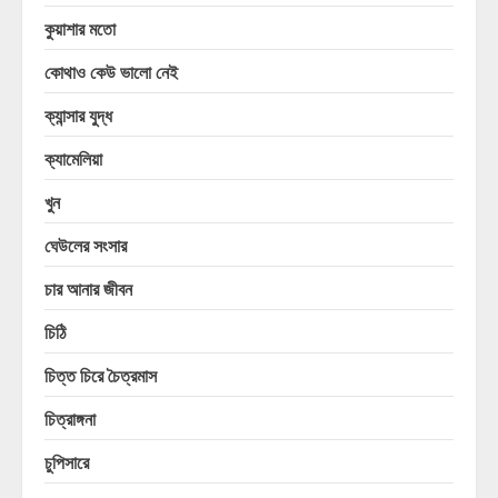
কুয়াশার মতো
কোথাও কেউ ভালো নেই
ক্যান্সার যুদ্ধ
ক্যামেলিয়া
খুন
ঘেউলের সংসার
চার আনার জীবন
চিঠি
চিত্ত চিরে চৈত্রমাস
চিত্রাঙ্গনা
চুপিসারে