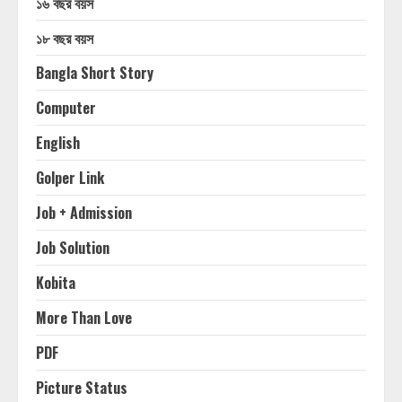
১৬ বছর বয়স
১৮ বছর বয়স
Bangla Short Story
Computer
English
Golper Link
Job + Admission
Job Solution
Kobita
More Than Love
PDF
Picture Status