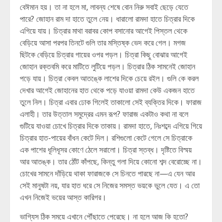
বেঈমান হয়। তা না হলে মা, লাবন্য শেষে বোন নিরু সবাই ছেড়ে যেতে
পারে? জোহান রাম দা হাতে তুলে নেয়। ধারালো রামদা হাতে চিত্রার দিকে
এগিয়ে যায়। চিত্রার মাথা বরাবর কোপ বসানোর আগেই পিস্তল থেকে
বেড়িয়ে আসা পরপর তিনটে গুলি তার মস্তিষ্ক ভেদ করে গেল। মগজ
ছিটকে বেড়িয়ে চিত্রার গায়ের ওপর পড়ল। চিত্রা কিছু বোঝার আগেই
জোহান রক্তবমি করে মাটিতে লুটিয়ে পড়ল। চিত্রার ঠিক সামনেই জোহান
পড়ে যায়। চিত্রা কেবল আতঙ্কে লাশের দিকে চেয়ে রইল। গুলি কে করল
দেখার আগেই জোহানের হাত থেকে পড়ে যাওয়া রামদা কেউ একজন হাতে
তুলে নিল। চিত্রা এবার ঢোক গিলেই তাকালো সেই ব্যক্তির দিকে। ফারাজ
এলাহী। তার উত্তাল সমুদ্রের এমন রূপ? ফারাজ একটাও কথা না বলে
গুটিয়ে যাওয়া চোখে চিত্রার দিকে তাকায়। রামদা হাতে, নিঃশব্দে এগিয়ে গিয়ে
চিত্রার হাত-পায়ের বাঁধন কেটে দিল। রশিগুলো কেটে গেলে সে চিত্রাকে
এক পাশের ধূলিধূসর কোণে ঠেলে সরালো। চিত্রা স্তব্ধ। দৃষ্টিতে বিস্ময়
আর আতঙ্ক। তার ঠোঁট কাঁপছে, কিন্তু গলা দিয়ে কোনো শব্দ বেরোচ্ছে না।
চোখের সামনে দাঁড়িয়ে থাকা ফারাজকে সে চিনতে পারছে না—এ যেন আর
সেই মানুষটা নয়, যার হাত ধরে সে নিজের সমস্ত ভয়কে ভুলে যেত। এ তো
এখন নিজেই ভয়ের আস্ত কারিগর।
ভাগ্যিস ঠিক সময়ে এখানে পৌঁছাতে পেরেছে। না হলে আজ কি হতো?