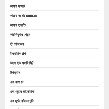
আমার সংসার
আমার সংসার cousin
আমার হায়াতি
আরশিযুগল প্রেম
ইট পাটকেল
ইসলামিক গল্প
উইল ইউ ম্যারি মি?
উপন্যাস
এক কাপ চা
এক প্রহর ভালোবাসা
এক মুঠো কাঁচের চুরি