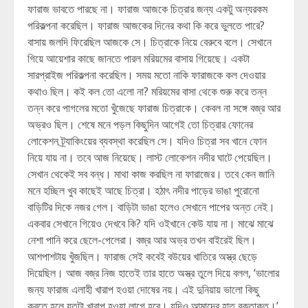
ফারাজ ভাবতে পারছে না। ফারাজ আজকে চিত্রার জন্য একটু অন্যরকম
পরিকল্পনা করেছিল। ফারাজ আজকের দিনের কথা কি করে ভুলতে পারে?
বাসায় জলদি ফিরেছিল আজকে সে। চিত্রাকে নিয়ে বেরুবে বলে। সেখানে
গিয়ে আয়েশার কাছে জানতে পারল মরিয়মের বাসায় গিয়েছে। একটা
সারপ্রাইজ পরিকল্পনা করেছিল। সময় মতো নাকি ফারাজকে কল দেওয়ার
কথাও ছিল। কই কল তো এলো না? মরিয়মের বাসা থেকে শুরু করে তন্ন
তন্ন করে পাগলের মতো খুঁজেছে ফারাজ চিত্রাকে। কেবল না সঙ্গে বজ্র আর
অভ্রও ছিল। শেষে মনে পড়ল কিছুদিন আগেই তো চিত্রার ফোনের
লোকেশন ট্র্যাকিংয়ের ব্যবস্থা করেছিল সে। যদিও চিত্রা সব খানে ফোন
নিয়ে যায় না। তবে আজ নিয়েছে। লাস্ট লোকেশন নদীর ঘাটে পেয়েছিল।
সেখান থেকেই সব বন্ধ। মাথা কাজ করছিল না ফারাজের। তবে কেন জানি
মনে হচ্ছিল খুব কাছেই আছে চিত্রা। হঠাৎ নদীর পাড়ের ভাঙা পুরোনো
বাড়িটির দিকে নজর গেল। বাড়িটা ভাঙা হলেও সেখানে পাপের অন্ত নেই।
একবার সেখানে গিয়েও দেখবে কি? যদি ওইখানে কেউ যায় না। মাঝে মাঝে
নেশা পানি করে ছেলে-পেলেরা। বজ্র আর অভ্র তখন বাইরেই ছিল।
আশপাশটায় খুঁজছিল। ফারাজ সেই কবেই বউয়ের খাতিরে অস্ত্র ছেড়ে
দিয়েছিল। আজ বজ্র নিজ হাতেই তার হাতে অস্ত্র তুলে দিয়ে বলল, ‘ভালোর
জন্য ফারাজ এলাহী খারাপ হওয়া দোষের নয়। এই দুনিয়ায় ভালো কিছু
করতে হলে যতটা খারাপ হওয়া লাগে হবে। যদিও আমাদের হাত রক্তাক্ত।’