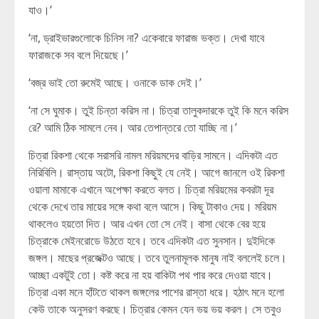
যাও।’
‘না, ড্রাইভারগুলোকে চিনিস না? একেবারে ফারাজ ভক্ত। দেখা যাবে
ফারাজকে সব বলে দিয়েছে।’
‘বজ্র ভাই তো রুমেই আছে। ওনাকে ডাক দেই।’
‘না সে ঘুমাক। তুই চিন্তা করিস না। চিত্রা তালুকদারকে তুই কি মনে করিস
রে? আমি ঠিক সামলে নেব। আর তেপান্তরে তো যাচ্ছি না।’
চিত্রা রিকশা থেকে সরাসরি নামল মরিয়মদের বাড়ির সামনে। এদিকটা এত
নিরিবিলি। রাস্তায় অটো, রিকশা কিছুই যে নেই। আগে জানলে ওই রিকশা
ওয়ালা মামাকে এখানে অপেক্ষা করতে বলত। চিত্রা মরিয়মের কবরটা দূর
থেকে দেখে তার মায়ের সঙ্গে কথা বলে আসে। কিছু টাকাও দেয়। মরিয়ম
থাকলেও হয়তো দিত। আর এখন তো সে নেই। বাসা থেকে বের হয়ে
চিত্রাকে মেইনরোডে উঠতে হবে। তবে এদিকটা এত সুনসান। দুইদিকে
জঙ্গল। মাছের প্রজেক্টও আছে। তবে তুলনামূলক মানুষ নাই বললেই চলে।
আচ্ছা একটুই তো। কষ্ট করে না হয় বাকিটা পথ পার করে দেওয়া যাবে।
চিত্রা একা মনে হাঁটতে থাকল জঙ্গলের পাশের রাস্তা ধরে। হঠাৎ মনে হলো
কেউ তাকে অনুসরণ করছে। চিত্রার কেমন যেন ভয় ভয় করল। সে তবুও