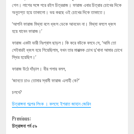
গেল। লাশের সঙ্গে পরে রইল চিত্ররাজ। ফারাজ এবার চিত্রার চোখের দিকে
অনুতপ্ত হয়ে তাকালো। ভয় করছে ওই চোখের দিকে তাকাতে।
‘আপনি ফারাজ মিথ্যা বলে ধ্বংস ডেকে আনবেন না। মিথ্যা বললে ধ্বংস
হয়ে যাবেন ফারাজ।’
ফারাজ একটা ভারী নিঃশ্বাস ছাড়ল। কি করে বউকে বলবে সে, ‘আমি তো
সেইবারই ধ্বংস হয়ে গিয়েছিলাম, যখন তার মারাত্মক চোখ দু’খানা আমার চোখে
স্থির হয়েছিল।’
ফারাজ উঠে দাঁড়াল। ধীর গলায় বলল,
‘জানতে চাও তোমার স্বামী ফারাজ এলাহী কে?’
চলবে?
চিত্রাঙ্গনা গল্পের লিংক । কলমে: ইশরাত জাহান জেরিন
Continue
Previous:
চিত্রাঙ্গনা পর্ব ৫৯
Reading