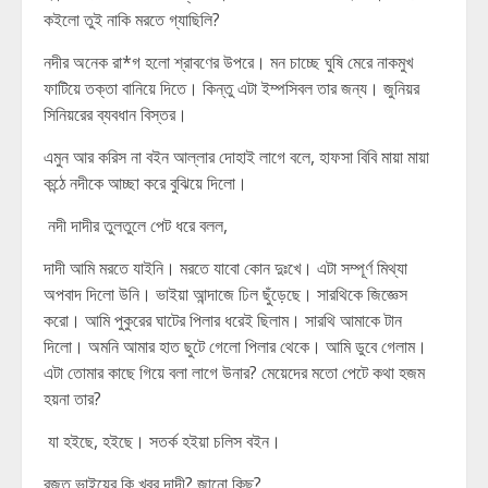
কইলো তুই নাকি মরতে গ্যাছিলি?
নদীর অনেক রা*গ হলো শ্রাবণের উপরে। মন চাচ্ছে ঘুষি মেরে নাকমুখ
ফাটিয়ে তক্তা বানিয়ে দিতে। কিন্তু এটা ইম্পসিবল তার জন্য। জুনিয়র
সিনিয়রের ব্যবধান বিস্তর।
এমুন আর করিস না বইন আল্লার দোহাই লাগে বলে, হাফসা বিবি মায়া মায়া
কন্ঠে নদীকে আচ্ছা করে বুঝিয়ে দিলো।
নদী দাদীর তুলতুলে পেট ধরে বলল,
দাদী আমি মরতে যাইনি। মরতে যাবো কোন দুঃখে। এটা সম্পূর্ণ মিথ্যা
অপবাদ দিলো উনি। ভাইয়া আন্দাজে ঢিল ছুঁড়েছে। সারথিকে জিজ্ঞেস
করো। আমি পুকুরের ঘাটের পিলার ধরেই ছিলাম। সারথি আমাকে টান
দিলো। অমনি আমার হাত ছুটে গেলো পিলার থেকে। আমি ডুবে গেলাম।
এটা তোমার কাছে গিয়ে বলা লাগে উনার? মেয়েদের মতো পেটে কথা হজম
হয়না তার?
যা হইছে, হইছে। সতর্ক হইয়া চলিস বইন।
রজত ভাইয়ের কি খবর দাদী? জানো কিছু?