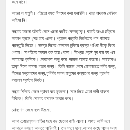
কমে যাবে।
আচ্ছা ল যামুনি। এটাতো বহুত বিপদের কথা হুনাইলি। খাড়া বাথরুম থেইকা
আইসা নি।
সন্ধ্যার আলো আঁধারি নেমে এলো ধরণীর কোলজুড়ে। বাহারি রঙের রক্তিম
আকাশ ক্রমে ধূসর হয়ে এলো। শ্যামল প্রকৃতি নির্জনতার গান গাইবার
প্রস্তুতি নিচ্ছে। সমস্ত দিনের লেনদেন চুকিয়ে ব্যস্ত পাখিরা নীড়ে ফিরে
গেলো। মাগরিবের আযান শুরু হয়ে গেলো। বিশ্বের শ্রেষ্ঠ সুর বলা হয় এই
আযানের ধ্বনিকে। মোর‍শেদা অজু করে নামাজ আদায় করলো। সবাইকেও
তাড়া দিলো নামাজ পড়ার জন্য। তিনি নামাজ শেষে মোনাজাতে নদীর জন্য,
নিজের সন্তানদের জন্য,পৃথিবীর সকল মানুষের কল্যাণের জন্য প্রার্থনা
করলেন স্রস্টার নিকট।
সন্ধ্যা মিলিয়ে গেলে শ্রাবণ ঘরে ঢুকলো। সঙ্গে নিয়ে এলো দাদী হাফসা
বিবিকে। তিনি সোফায় বসলেন আরাম করে।
মোরশেদা হেসে বলে উঠলো,
আম্মা চেয়ারম্যান নাতির সঙ্গে বড় ছেলের বাড়ি এলো। অথচ আমি বলে
আম্মাকে কখনো আনতে পারিনাই। তার মানে হলো,আম্মার কাছে পদের মূল্য