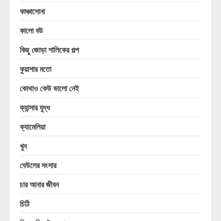
কাঞ্চাসোনা
কালো বউ
কিছু জোড়া শালিকের গল্প
কুয়াশার মতো
কোথাও কেউ ভালো নেই
ক্যান্সার যুদ্ধ
ক্যামেলিয়া
খুন
ঘেউলের সংসার
চার আনার জীবন
চিঠি