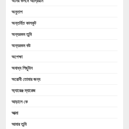
অনির কলমে আদ্রিয়ান
অনুতাপ
অন্তর্হিত কালকূট
অন্যরকম তুমি
অন্যরকম বউ
অপেক্ষা
অবাধ্য পিছুটান
অরোনী তোমার জন্য
অ্যারেঞ্জ ম্যারেজ
আড়ালে কে
আত্মা
আমার তুমি