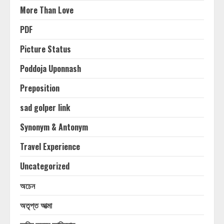
More Than Love
PDF
Picture Status
Poddoja Uponnash
Preposition
sad golper link
Synonym & Antonym
Travel Experience
Uncategorized
অচেন
অতৃপ্ত আত্মা