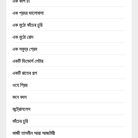
এক কাপ চা
এক প্রহর ভালোবাসা
এক মুঠো কাঁচের চুরি
এক মুঠো রোদ
এক সমুদ্র প্রেম
একটি ডিভোর্স লেটার
একটি রাতের গল্প
ওহে প্রিয়
কনে বদল
কন্ট্রোললেস
কাঁচের চুরি
কাজী তাসমীন আরা আজমিরী