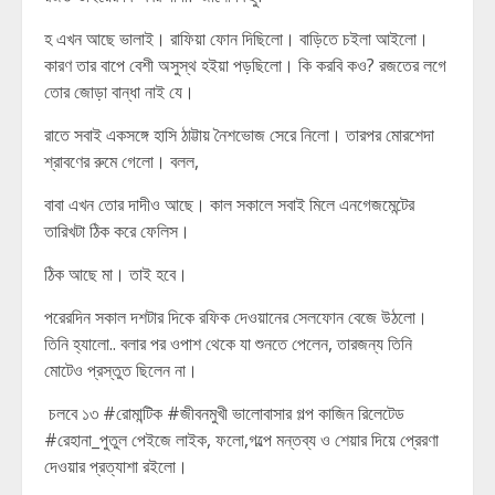
হ এখন আছে ভালাই। রাফিয়া ফোন দিছিলো। বাড়িতে চইলা আইলো।
কারণ তার বাপে বেশী অসুস্থ হইয়া পড়ছিলো। কি করবি কও? রজতের লগে
তোর জোড়া বান্ধা নাই যে।
রাতে সবাই একসঙ্গে হাসি ঠাট্টায় নৈশভোজ সেরে নিলো। তারপর মোরশেদা
শ্রাবণের রুমে গেলো। বলল,
বাবা এখন তোর দাদীও আছে। কাল সকালে সবাই মিলে এনগেজমেন্টের
তারিখটা ঠিক করে ফেলিস।
ঠিক আছে মা। তাই হবে।
পরেরদিন সকাল দশটার দিকে রফিক দেওয়ানের সেলফোন বেজে উঠলো।
তিনি হ্যালো.. বলার পর ওপাশ থেকে যা শুনতে পেলেন, তারজন্য তিনি
মোটেও প্রস্তুত ছিলেন না।
চলবে ১৩ #রোমান্টিক #জীবনমুখী ভালোবাসার গল্প কাজিন রিলেটেড
#রেহানা_পুতুল পেইজে লাইক, ফলো,গল্পে মন্তব্য ও শেয়ার দিয়ে প্রেরণা
দেওয়ার প্রত্যাশা রইলো।