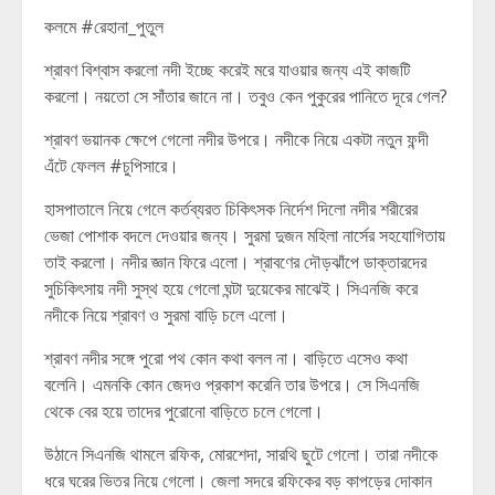
কলমে #রেহানা_পুতুল
শ্রাবণ বিশ্বাস করলো নদী ইচ্ছে করেই মরে যাওয়ার জন্য এই কাজটি
করলো। নয়তো সে সাঁতার জানে না। তবুও কেন পুকুরের পানিতে দূরে গেল?
শ্রাবণ ভয়ানক ক্ষেপে গেলো নদীর উপরে। নদীকে নিয়ে একটা নতুন ফন্দী
এঁটে ফেলল #চুপিসারে।
হাসপাতালে নিয়ে গেলে কর্তব্যরত চিকিৎসক নির্দেশ দিলো নদীর শরীরের
ভেজা পোশাক বদলে দেওয়ার জন্য। সুরমা দুজন মহিলা নার্সের সহযোগিতায়
তাই করলো। নদীর জ্ঞান ফিরে এলো। শ্রাবণের দৌড়ঝাঁপে ডাক্তারদের
সুচিকিৎসায় নদী সুস্থ হয়ে গেলো ঘন্টা দুয়েকের মাঝেই। সিএনজি করে
নদীকে নিয়ে শ্রাবণ ও সুরমা বাড়ি চলে এলো।
শ্রাবণ নদীর সঙ্গে পুরো পথ কোন কথা বলল না। বাড়িতে এসেও কথা
বলেনি। এমনকি কোন জেদও প্রকাশ করেনি তার উপরে। সে সিএনজি
থেকে বের হয়ে তাদের পুরোনো বাড়িতে চলে গেলো।
উঠানে সিএনজি থামলে রফিক, মোরশেদা, সারথি ছুটে গেলো। তারা নদীকে
ধরে ঘরের ভিতর নিয়ে গেলো। জেলা সদরে রফিকের বড় কাপড়ের দোকান