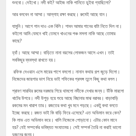
শুনবো। দেইখো। নদী কই? আইজ নাকি পানিতে ডুইবা গ্যাছিলো?
আর বলবেন না আম্মা। আল্লাহ রক্ষা করছে। রুমেই আছে যান।
যামুনি। আগে পান দাও এক খিলি। শাবন আমার পানের বাটা নিতে দিল না।
কইলো আমি যেমনে খাই তেমনে খাওনের পঞ্চ মসলা নাকি আছে তোমার
কাছে?
হ্যাঁ। আছে আম্মা। বাড়িতে নানা বয়সের লোকজন আসে এখন। তাই
সবকিছুর ব্যবস্থা রাখতে হয়।
রফিক দেওয়ান এসে মায়ের পাশে বসলো। নানান কথায় গল্প জুড়ে দিলো।
নিজেদের জায়গার ভাগ নিয়ে ভাই শফিকের প্রসঙ্গ তুলে কিছু কথা বলল।
শ্রাবণ সারথির রুমের দরজায় গিয়ে থামলো নদীকে দেখার জন্য। উঁকি মারলো
খাটের উপরে। নদী উপুড় হয়ে শুয়ে আছে বিছানার মাঝ বরাবর। বাড়াবাড়ি
রকমের মন খারাপ তার। রজতের কথা খুব মনে পড়ছে। একটু কথা বলতে
ইচ্ছে করছে। রজত ভাই কি বাড়ি ফিরে এসেছে? এত অভিমান করে কেন?
কি লাভ এত অভিমান করে। খালি নিজেকে পোড়ানো। এটার কোন মানে
হয়? যেই সম্পর্কের ভবিষ্যত সংঘাতময়। সেই সম্পর্ক তৈরি না করাই ভালো
দুজনের জন্য।