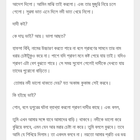
আদেশ দিলো। আমিন মাঝি তাই করলো। এবং তার মুজুরি নিয়ে চলে
গেলো। সুরমা ভাত এনে দিলে নদী ভাত খেয়ে নিলো।
দাদী কই?
কে দাদু ভাই? আয়। ভালা আছত?
হাফসা বিবি, নামের উচ্চারণ করতে পারে না বলে শ্রাবণের সামনে তার নাম
ধরার চেষ্টাটুকুও করে না। পাশে যদি শ্রাবণ মনে কষ্ট পেয়ে যায় তাই। যদিও
শ্রাবণ এটা বেশ বুঝতে পারে। সে সময় সুযোগ পেলেই দাদীকে দেখতে যায়
তাদের পুরোনো বাড়িতে।
তোমার নদী ভালো থাকতে দেয়? যত অকাজ কুকাজ সেই করবে।
কি হইছে ভাই?
শোন, বলে দুপুরের ঘটনা ব্যাখ্যা করলো শ্রাবণ দাদীর কাছে। এবং বলল,
তুমি এখন আমার সঙ্গে যাবে আমাদের বাড়ি। থাকবে। নদীকে ভালো করে
বুঝিয়ে বলবে, এমন যেন আর মরার চেষ্টা না করে। তুমি বললে বুঝবে। তবে
আমি যে শিখিয়ে দিলাম। তা একদম বলবে না। নয়তো আমার প্রতি ওর ভয়