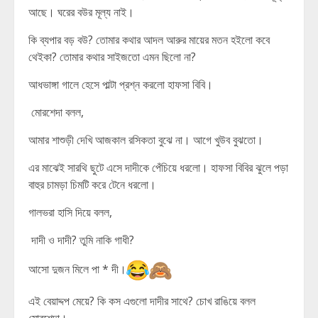
আছে। ঘরের বউর মূল্য নাই।
কি ব্যপার বড় বউ? তোমার কথার আদল আরুর মায়ের মতন হইলো কবে
থেইকা? তোমার কথার সাইজতো এমন ছিলো না?
আধভাঙ্গা গালে হেসে পাল্টা প্রশ্ন করলো হাফসা বিবি।
মোরশেদা বলল,
আমার শাশুড়ী দেখি আজকাল রসিকতা বুঝে না। আগে খুউব বুঝতো।
এর মাঝেই সারথি ছুটে এসে দাদীকে পেঁচিয়ে ধরলো। হাফসা বিবির ঝুলে পড়া
বাহুর চামড়া চিমটি করে টেনে ধরলো।
গালভরা হাসি দিয়ে বলল,
দাদী ও দাদী? তুমি নাকি গাধী?
আসো দুজন মিলে পা * দী।
এই বেয়াদ্দপ মেয়ে? কি কস এগুলো দাদীর সাথে? চোখ রাঙিয়ে বলল