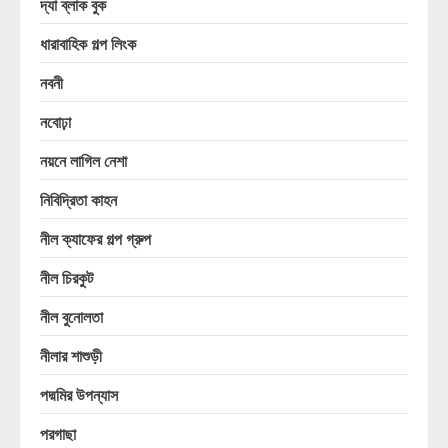
দ্যা ব্লাক বুক
ধারাবাহিক গল্প লিংক
নবনী
নবোঢ়া
নয়নে লাগিল নেশা
নিবিদ্রিতা কাহন
নীল ক্যাফের গল্প গ্রুপ
নীল চিরকুট
নীল বুনোলতা
নীলার শাশুড়ী
পদ্মমির উপন্যাস
পরগাছা