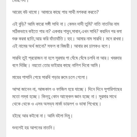
মোরশেদা।
আরেহ বউ থামো। আমারে কাছে পায় সাথী মশকরা করতে?
এই বুড়ি? আমি কারো সঙ্গী সাথি না। কেমন দাদী তুমি? নাতি নাতনির নাম
সঠিকভাবে কইতে পার না? একবার শাবুন,সাবান,এখন সাথি? কয়দিন পর বলা
শুরু করবা ছাতি,আয় করি যাঁতাযাঁতি। হুহ। আমার নাম সারথি। মনে রাখবা।
এই নামের অর্থ জানো? সফল বা বিজয়ী। আবার রথ চালকও বলে।
সারথি তুই প্রয়োজন না হলে সুরমার গা ঘেঁষে ঘেঁষে চলবি না আর। খবরদার
বলে দিচ্ছি। নয়তো তোর ভাইয়ার কাছে নালিশ দিবো আমি।
মায়ের শাসানি পেয়ে সারথি পড়ার রুমে চলে গেলো।
আম্মা জানেন না, আজকাল ও ফাজিল হয়ে যাচ্ছে। দিনে দিনে সুপারিগাছের
মতো লম্বা হচ্ছে। কিন্তু কোন আক্কেল জ্ঞান হচ্ছে না। সুরমার সাথে
থেকে থেকে ও এসব অসভ্য মার্কা ডায়লগ ও ভাষা শিখেছে।
হইছে আর কইবো না। আমি বইলা দিমু।
শুনলেই হয় আপনের নাতনি।