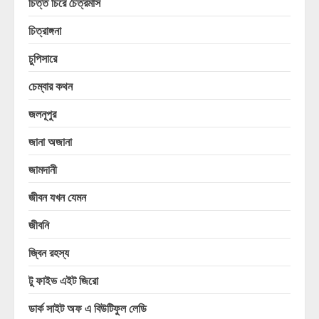
চিত্ত চিরে চৈত্রমাস
চিত্রাঙ্গনা
চুপিসারে
চেম্বার কথন
জলনূপুর
জানা অজানা
জামদানী
জীবন যখন যেমন
জীবনি
জ্বিন রহস্য
টু ফাইভ এইট জিরো
ডার্ক সাইট অফ এ বিউটিফুল লেডি