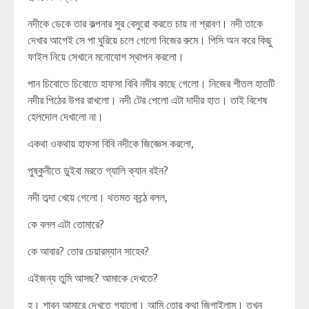
নদীকে ডেকে তার কল্পনার সুর বেসুরো করতে চায় না শ্রাবণ। নদী তাকে
দেখার আগেই সে পা ঘুরিয়ে চলে গেলো নিজের রুমে। পিসি অন করে কিছু
ফাইল নিয়ে সেখানে মনোযোগ স্থাপন করলো।
পান চিবোতে চিবোতে হাফসা বিবি নদীর কাছে গেলো। নিজের শীতল হাতটি
নদীর পিঠের উপর রাখলো। নদী টের পেলো এটা দাদীর হাত। তাই বিশেষ
হেলদোল দেখালো না।
একথা ওকথায় হাফসা বিবি নদীকে জিজ্ঞেস করলো,
পুষ্কুনীতে ডুইবা মরতে গ্যালি ক্যান বইন?
নদী তব্দা খেয়ে গেলো। থতমত কন্ঠে বলল,
কে বলল এটা তোমারে?
কে আবার? তোর চেয়ারম্যান সাহেব?
এইজন্য তুমি আসছ? আমাকে দেখতে?
হ। শাবন আমারে দেখতে গ্যালো। আমি তোর কথা জিগাইলাম। তখন