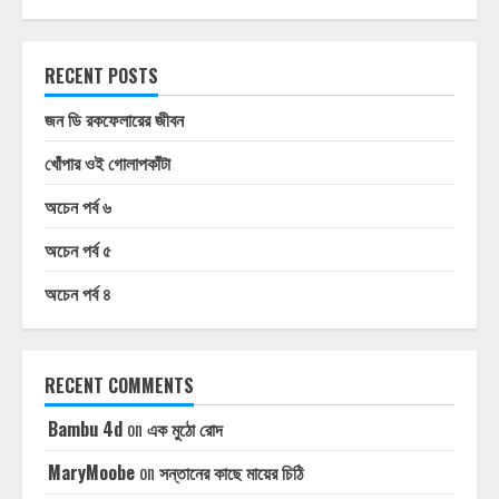
RECENT POSTS
জন ডি রকফেলারের জীবন
খোঁপার ওই গোলাপকাঁটা
অচেন পর্ব ৬
অচেন পর্ব ৫
অচেন পর্ব ৪
RECENT COMMENTS
Bambu 4d
on
এক মুঠো রোদ
MaryMoobe
on
সন্তানের কাছে মায়ের চিঠি