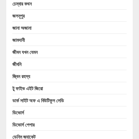
চেম্বার কথন
জলনূপুর
জানা অজানা
জামদানী
জীবন যখন যেমন
জীবনি
জ্বিন রহস্য
টু ফাইভ এইট জিরো
ডার্ক সাইট অফ এ বিউটিফুল লেডি
ডিভোর্স
ডিভোর্স পেপার
ডেনিম জ্যাকেট