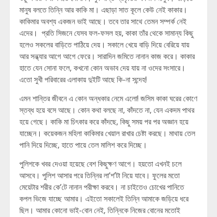
মানুষ বলতে তিন্নি আর কাকি মা। এছাড়া সাত কূলে কেউ নেই কাকার।
কাকিমার অবশ্য একজন ভাই আছে। তবে তার সাথে তেমন সম্পর্ক নেই
এদের। প্রতি সিজনে যেসব ফল-ফসল হয়, কাকা তাঁর থেকে সামান্য কিছু
হলেও সকলের বাড়িতে পাঠিয়ে দেয়। সকালে খেয়ে বাড়ি দিয়ে বেরিয়ে যায়
আর সন্ধ্যার আগে আগে ফেরে। সারাদিন জমিতে নানান কাজ করে। কাকার
হাতে যেন সোনা ফলে, কখনো কোন অভাব দেয় যায় না ওদের সংসারে।
এতো সুখী পরিবারের এলাকায় দুইটি আছে কি-না সন্দেহ!
এমন শান্তির জীবনে এ কোন অন্ধকার নেমে এলো! জসিম কাকা ঘরের কোণে
স্তব্ধ হয়ে বসে আছে। কোন কথা বলছে না, কাঁদতে না, যেন একদম পাথর
হয়ে গেছে। কাকি মা চিৎকার করে কাঁদছে, কিছু সময় পর পর অজ্ঞান হয়ে
যাচ্ছেন। কয়েকজন মহিলা কাকিমার খেয়াল রাখার চেষ্টা করছে। মাথায় তেল
পানি দিয়ে দিচ্ছে, হাতে পায়ে তেল মালিশ করে দিচ্ছে।
পুলিশকে খবর দেওয়া হয়েছে বেশ কিছুক্ষণ আগে। হয়তো এখনই চলে
আসবে। পুলিশ আসার পরে তিন্নির লা’শ’টা নিয়ে যাবে। ফুলের মতো
মেয়েটার শরীর কে’টে নানান পরীক্ষা করবে। না চাইতেও চোখের পানিতে
কপল ভিজে যাচ্ছে আমার। এইতো সকালেই তিন্নি আমাকে জড়িয়ে ধরে
ছিল। আমার কোনো ভাই-বোন নেই, তিন্নিকে নিজের বোনের মতোই