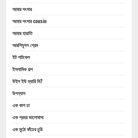
আমার সংসার
আমার সংসার cousin
আমার হায়াতি
আরশিযুগল প্রেম
ইট পাটকেল
ইসলামিক গল্প
উইল ইউ ম্যারি মি?
উপন্যাস
এক কাপ চা
এক প্রহর ভালোবাসা
এক মুঠো কাঁচের চুরি