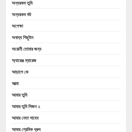
অন্যরকম তুমি
অন্যরকম বউ
অপেক্ষা
অবাধ্য পিছুটান
অরোনী তোমার জন্য
অ্যারেঞ্জ ম্যারেজ
আড়ালে কে
আত্মা
আমার তুমি
আমার তুমি সিজন ২
আমার নেতা সাহেব
আমার প্রেমিক ধ্রুব