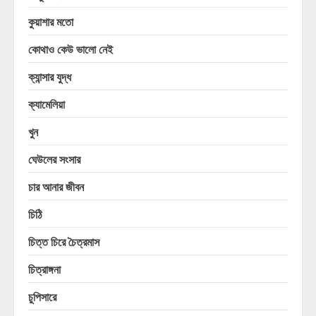
কুয়াশার মতো
কোথাও কেউ ভালো নেই
ক্যান্সার যুদ্ধ
ক্যামেলিয়া
খুন
ঘেউলের সংসার
চার আনার জীবন
চিঠি
চিত্ত চিরে চৈত্রমাস
চিত্রাঙ্গনা
চুপিসারে