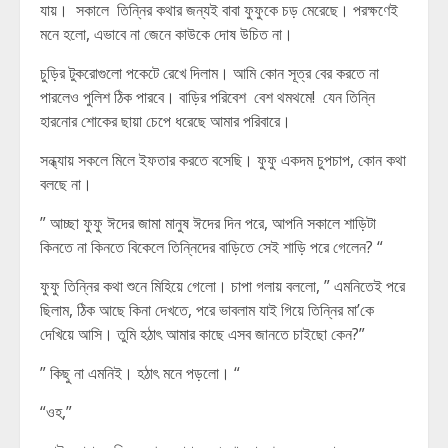
যায়। সকালে তিন্নির কথার জন্যই বাবা ফুফুকে চড় মেরেছে। পরক্ষণেই
মনে হলো, এভাবে না জেনে কাউকে দোষ উচিত না।
চুড়ির টুকরোগুলো পকেটে রেখে দিলাম। আমি কোন সূত্র বের করতে না
পারলেও পুলিশ ঠিক পারবে। বাড়ির পরিবেশ বেশ থমথমে! যেন তিন্নি
হারনোর শোকের ছায়া চেপে ধরেছে আমার পরিবারে।
সন্ধ্যায় সকলে মিলে ইফতার করতে বসেছি। ফুফু একদম চুপচাপ, কোন কথা
বলছে না।
” আচ্ছা ফুফু ঈদের জামা মানুষ ঈদের দিন পরে, আপনি সকালে শাড়িটা
কিনতে না কিনতে বিকেলে তিন্নিদের বাড়িতে সেই শাড়ি পরে গেলেন? “
ফুফু তিন্নির কথা শুনে মিহিয়ে গেলো। চাপা গলায় বললো, ” এমনিতেই পরে
ছিলাম, ঠিক আছে কিনা দেখতে, পরে ভাবলাম যাই গিয়ে তিন্নির মা’কে
দেখিয়ে আসি। তুমি হঠাৎ আমার কাছে এসব জানতে চাইছো কেন?”
” কিছু না এমনিই। হঠাৎ মনে পড়লো। “
“ওহ,”