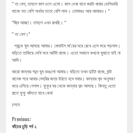
” তা বেশ, তাহলে কাল চলে এসো। কাল দেখা যাবে কয়টা খাবার ডেলিভারি
থাকে৷ যত বেশি অর্ডার ততো বেশি লাভ। তোমারও আর আমারও। “
“জ্বি আচ্ছা। তাহলে এখন রাখছি। “
” তা বেশ।”
প্রচন্ড ঘুম আসছে আমার। মোবাইল মা’য়ের ঘরে রেখে এসে শুয়ে পড়লাম।
ঘড়িতে তাকিয়ে দেখি সবে আটটা বাজে। এতো সকালে কখনো ঘুমাতে যাই না
আমি।
কারো কান্নার শব্দে ঘুম ভাঙলো আমার। ঘড়িতে তখন দুইটা বাজে, ঘন্টা
খানেক পরে আবার সেহরির জন্য উঠতে হবে সবার। কান্নার শব্দ অনুসরণ
করে এগিয়ে গেলাম। ফুফুর ঘর থেকে কান্নার শব্দ আসছে। কিন্তু এতো
রাতে ফুফু কাঁদতে যাবে কেন!
চলবে
Continue
Previous:
কাঁচের চুড়ি পর্ব ২
Reading