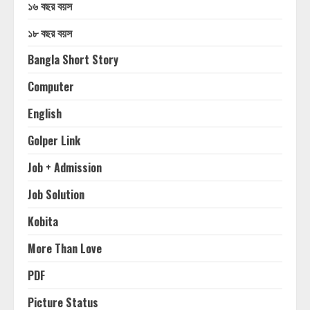
১৬ বছর বয়স
১৮ বছর বয়স
Bangla Short Story
Computer
English
Golper Link
Job + Admission
Job Solution
Kobita
More Than Love
PDF
Picture Status