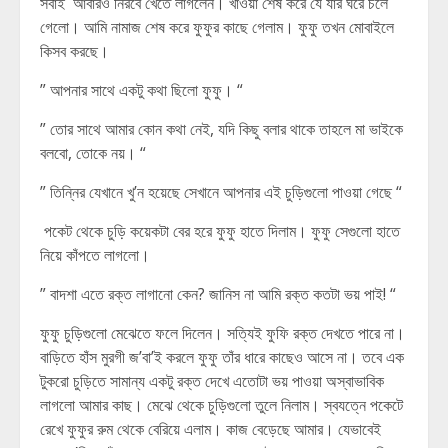
সবাই আবারও নিরবে খেতে লাগলেন। খাওয়া শেষ করে যে যার ঘরে চলে
গেলো। আমি নামাজ শেষ করে ফুফুর কাছে গেলাম। ফুফু তখন মোবাইলে
কিসব করছে।
” আপনার সাথে একটু কথা ছিলো ফুফু। “
” তোর সাথে আমার কোন কথা নেই, যদি কিছু বলার থাকে তাহলে মা ভাইকে
বলবো, তোকে নয়। “
” তিন্নির যেখানে খু’ন হয়েছে সেখানে আপনার এই চুড়িগুলো পাওয়া গেছে “
পকেট থেকে চুড়ি কয়েকটা বের হরে ফুফু হাতে দিলাম। ফুফু সেগুলো হাতে
নিয়ে কাঁপতে লাগলো।
” বাদশা এতে রক্ত লাগানো কেন? জানিস না আমি রক্ত কতটা ভয় পাই! “
ফুফু চুড়িগুলো মেঝেতে ফলে দিলেন। সত্যিই ফুফি রক্ত দেখতে পারে না।
বাড়িতে হাঁস মুরগী জ’বা’ই করলে ফুফু তাঁর ধারে কাছেও আসে না। তবে এক
টুকরো চুড়িতে সামান্য একটু রক্ত দেখে এতোটা ভয় পাওয়া অস্বাভাবিক
লাগলো আমার কাছ। মেঝে থেকে চুড়িগুলো তুলে নিলাম। স্বযত্নে পকেটে
রেখে ফুফুর রুম থেকে বেরিয়ে এলাম। কাজ বেড়েছে আমার। যেভাবেই