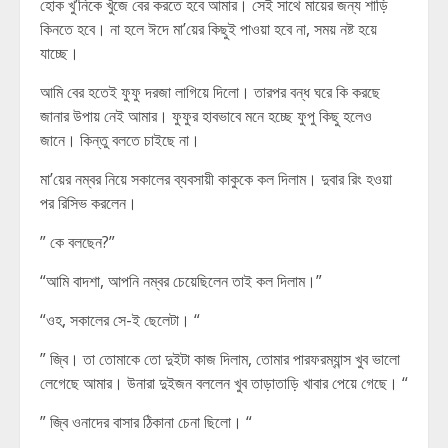
হোক খু’নিকে খুঁজে বের করতে হবে আমার। সেই সাথে মায়ের জন্য শাড়ি
কিনতে হবে। না হলে ঈদে মা’য়ের কিছুই পাওয়া হবে না, সময় নষ্ট হয়ে
যাচ্ছে।
আমি বের হতেই ফুফু দরজা লাগিয়ে দিলো। তারপর বন্ধ ঘরে কি করছে
জানার উপায় নেই আমার। ফুফুর হাবভাবে মনে হচ্ছে ফুপু কিছু হলেও
জানে। কিন্তু বলতে চাইছে না।
মা’য়ের নম্বর নিয়ে সকালের ব্যবসায়ী কাকুকে কল দিলাম। দুবার রিং হওয়া
পর রিসিভ করলেন।
” কে বলছেন?”
“আমি বাদশা, আপনি নম্বর চেয়েছিলেন তাই কল দিলাম।”
“ওহ, সকালের সে-ই ছেলেটা। “
” জ্বি। তা তোমাকে তো দুইটা কাজ দিলাম, তোমার পারফরম্যান্স খুব ভালো
লেগেছে আমার। উনারা দুইজন বললেন খুব তাড়াতাড়ি খাবার পেয়ে গেছে। “
” জ্বি ওনাদের বাসার ঠিকানা চেনা ছিলো। “