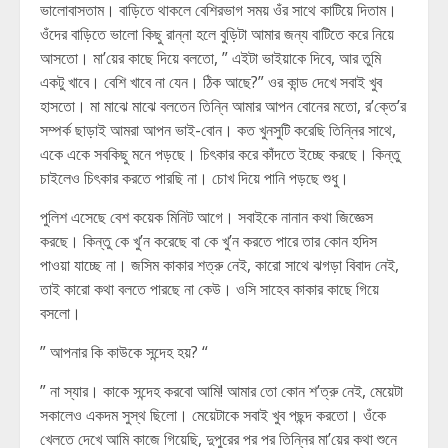
ভালোবাসতাম। বাড়িতে থাকলে বেশিরভাগ সময় ওঁর সাথে কাটিয়ে দিতাম।
ওঁদের বাড়িতে ভালো কিছু রান্না হলে বুড়িটা আমার জন্য বাটিতে করে নিয়ে
আসতো। মা’য়ের কাছে দিয়ে বলতো, ” এইটা ভাইয়াকে দিবে, আর তুমি
একটু খাবে। বেশি খাবে না যেন। ঠিক আছে?” ওর কান্ড দেখে সবাই খুব
হাসতো। মা মাঝে মাঝে বলতেন তিন্নি আমার আপন বোনের মতো, র’ক্তে’র
সম্পর্ক ছাড়াই আমরা আপন ভাই-বোন। কত খুনসুটি করেছি তিন্নির সাথে,
একে একে সবকিছু মনে পড়ছে। চিৎকার করে কাঁদতে ইচ্ছে করছে। কিন্তু
চাইলেও চিৎকার করতে পারছি না। চোখ দিয়ে পানি পড়ছে শুধু।
পুলিশ এসেছে বেশ কয়েক মিনিট আগে। সবাইকে নানান কথা জিজ্ঞেস
করছে। কিন্তু কে খু’ন করেছে বা কে খু’ন করতে পারে তার কোন হদিস
পাওয়া যাচ্ছে না। জসিম কাকার শত্রু নেই, কারো সাথে ঝগড়া বিবাদ নেই,
তাই কারো কথা বলতে পারছে না কেউ। ওসি সাহেব কাকার কাছে গিয়ে
বসলো।
” আপনার কি কাউকে সন্দেহ হয়? “
” না স্যার। কাকে সন্দেহ করবো আমি! আমার তো কোন শ’ত্রু নেই, মেয়েটা
সকালেও একদম সুস্থ ছিলো। মেয়েটাকে সবাই খুব পছন্দ করতো। ওঁকে
খেলতে দেখে আমি কাজে গিয়েছি, দুপুরের পর পর তিন্নির মা’য়ের কথা শুনে