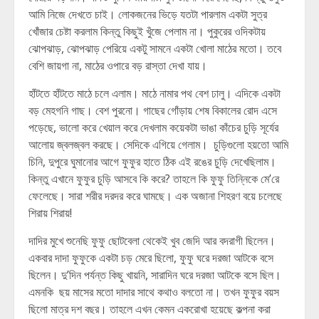
আমি নিজে দেখতে চাই। লোকজনের ভিড়ে যতটা পারলাম একটা সুত্র
খোঁজার চেষ্টা করলাম কিন্তু কিছুই খুঁজে পেলাম না। পুকুরের ওদিকটায়
ঝোপঝাড়, ঝোপঝাড় পেরিয়ে একটু সামনে একটা খোলা মাঠের মতো। তবে
বেশি জায়গা না, মাঠের ওপারে বড় রাস্তা দেখা যায়।
হাঁটতে হাঁটতে মাঠে চলে এলাম। মাঠে নামার পথ বেশ ঢালু। এদিকে একটা
বড় মেহগনি গাছ। বেশ পুরনো। গাছের গোঁড়ায় শেষ বিকালের রোদ এসে
পড়েছে, ভালো করে খেয়াল করে দেখলাম কয়েকটা ভাঙা কাঁচের চুড়ি সূর্যের
আলোয় জ্বলজ্বল করছে। সেদিকে এগিয়ে গেলাম। চুড়িগুলো হয়তো আমি
চিনি, দুপুরে ঘুমানোর আগে ফুফুর হাতে ঠিক এই রঙের চুড়ি দেখেছিলাম।
কিন্তু এখানে ফুফুর চুড়ি আসবে কি করে? তাহলে কি ফুফু তিন্নিকে মে’রে
ফেলেছে। সারা শরীর দরদর করে ঘামছে। এক অজানা শিহরণ বয়ে চলেছে
শিরায় শিরায়!
দাদির মুখে শুনেছি ফুফু ছোটবেলা থেকেই খুব জেদি আর বদরাগী ছিলেন।
একবার দাদা ফুফুকে একটা চড় মেরে ছিলো, ফুফু ঘরে দরজা আটকে বসে
ছিলেন। দু’দিন পর্যন্ত কিছু খায়নি, সারাদিন ঘরে দরজা আটকে বসে ছিল।
এমনকি ছয় মাসের মতো দাদার সাথে কথাও বলতো না। তখন ফুফুর বয়স
ছিলো মাত্র দশ বছর। তাহলে এখন কেমন একরোখা হয়েছে কল্পনা করা