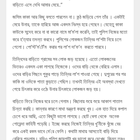
বাড়িতে এসে দেখি আমার মেয়ে..”
জসিম কাকা আর কিছু বলতে পারলেন না। কন্ঠ জড়িয়ে গেল তাঁর । একটাই
মেয়ে উনার, তাকে হারিয়ে আজ একদম নিঃস্ব হয়ে গেছেন। যেহেতু কাকা
কাউকে সন্দেহ করে না বা কারো নামে মা’ম’লা করেনি, তাই পুলিশ নিজের মতো
করে হ’ত্যার তদন্ত করবে। পুলিশের লোকজন তিন্নির লা’শটা নিয়ে চলে
গেলো। পো’স্ট’ম’র্টে’ম করার পর লা’শ দা’ফ’ন করতে পারবে।
তিন্নিদের বাড়িতে গ্রামের সব লোক জড় হয়েছে। এতো লোকজনের
ভিতরও একদম একা লাগছে নিজেকে। ওদের বাড়ি থেকে বেরিয়ে এলাম।
ওদের বাড়ির পিছনে পুকুর পাড়ে তিন্নির লা’শ পাওয়া গেছে। দুপুরের পর পর
কাকি মা ওদিকে পাতা কুড়াতে গেছিল। তখনই তিন্নির এই অবস্থা দেখতে
পেয়ে চিৎকার করে ওঠে৷ উনার চিৎকারে লোকজন জড় হয়।
বাড়িতে ফিরে নিজের ঘরে চলে গেলাম। বিছানায় শুয়ে শুয়ে আকাশ পাতাল
চিন্তা করছি। কান্নার কারণে মাথা যন্ত্রণা করছে খুব। এক হাত দিয়ে কপাল
চেপে ধরে আছি, এতে কিছুটা ভালো লাগছে। ছোট বেলা থেকে অনেক
গোয়েন্দা কাহিনী পড়েছি। ইচ্ছে করছে নিজেই তিন্নির খু’নীকে খুঁজে বের
করে একই রকম ভাবে মে’রে ফেলি। কথাটা মাথায় আসতেই বাড়ি দিয়ে
বেরিয়ে পড়লাম। যদিও পুলিশ জায়গাটা খুব ভালো করে দেখেছ, কিন্তু তবুও