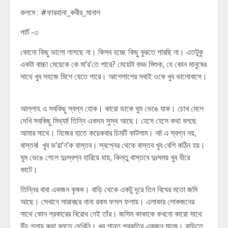
কলমে : #ফারহানা_কবীর_মানাল
পার্ট -৩
কোনো কিছু ভালো লাগছে না। কিসব হচ্ছে কিছু বুঝতে পারছি না। এতটুকু
একটা বাচ্চা মেয়েকে কে মা’র’তে পারে? মেয়েটা বড্ড মিশুক, যে কোন মানুষের
সাথে খুব সহজে মিশে যেতে পারে। আশেপাশের সবাই ওকে খুব ভালোবাসে।
আল্লাহ এ সবকিছু স্বপ্ন হোক। কারো ডাকে ঘুম ভেঙে যাক। চোখ মেলে
দেখি সবকিছু মিথ্যা! তিন্নি একদম সুস্থ আছে। হেসে হেসে কথা বলছে
আমার সাথে। নিজের হাতে কয়েকবার চিমটি কাটলাম। না! এ স্বপ্ন নয়,
বাস্তব! খুব ভ’য়া’ন’ক বাস্তব। স্বপ্নের থেকে বাস্তব খুব বেশি কঠিন হয়।
ঘুম ভেঙে গেলে দুঃস্বপ্ন হারিয়ে যায়, কিন্তু বাস্তবে দুঃসময় খুব ধীরে
কাটে।
তিন্নির বাবা একজন কৃষক। বাড়ি থেকে একটু দূরে তিন বিঘের মতো জমি
আছে। সেখানে সারাবছর নানা রকম ফসল ফলায়। এলাকার লোকজনের
সাথে কোন প্রকারের বিরোধ নেই তাঁর। জসিম কাকাকে কখনো কারো সাথে
উঁচু গলায় কথা বলতে দেখিনি। খুব শান্ত প্রকৃতির একজন মানুষ। বাড়িতে