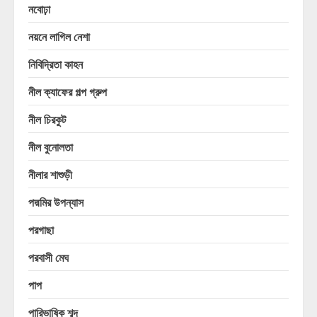
নবোঢ়া
নয়নে লাগিল নেশা
নিবিদ্রিতা কাহন
নীল ক্যাফের গল্প গ্রুপ
নীল চিরকুট
নীল বুনোলতা
নীলার শাশুড়ী
পদ্মমির উপন্যাস
পরগাছা
পরবাসী মেঘ
পাপ
পারিভাষিক শব্দ