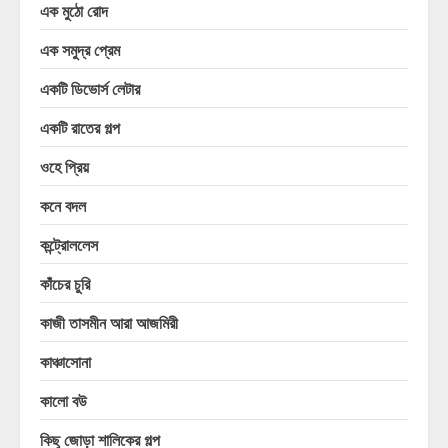
এক মুঠো রোদ
এক সমুদ্র প্রেম
একটি ডিভোর্স লেটার
একটি রাতের গল্প
ওহে প্রিয়
কনে বদল
কন্ট্রোললেস
কাঁচের চুরি
কাজী তাসমীন আরা আজমিরী
কাঞ্চাসোনা
কালো বউ
কিছু জোড়া শালিকের গল্প