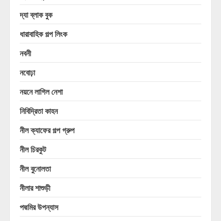
দ্যা ব্লাক বুক
ধারাবাহিক গল্প লিংক
নবনী
নবোঢ়া
নয়নে লাগিল নেশা
নিবিদ্রিতা কাহন
নীল ক্যাফের গল্প গ্রুপ
নীল চিরকুট
নীল বুনোলতা
নীলার শাশুড়ী
পদ্মমির উপন্যাস