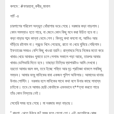
কলমে : #ফারহানা_কবীর_মানাল
পার্ট -৪
চারপাশের পরিবেশ অদ্ভুত ধোঁয়াশায় ভরে গেছে। দরজার কড়া নাড়লাম।
কোন সমস্যাও হতে পারে, না জেনে কোন কিছু মনে করা উচিত হবে না।
কড়া নাড়ার শব্দে কান্না থেমে গেল। কিন্তু কথা বললো না, আমিও আর
দাঁড়িয়ে রইলাম না। প্রচন্ড খিদে পেয়েছে, রাতে না খেয়ে ঘুমিয়ে গেছিলাম।
ইফতারের সময়ও বেশি কিছু খাওয়া হয়নি। রান্নাঘরে গিয়ে নিজের মতো করে
খাবার খেয়ে আবারও ঘুমাতে চলে গেলাম৷ সকালে পড়া আছে, তারপর আবার
খাবার ডেলিভারি দিতে হবে। তাছাড়া তিন্নির ব্যাপারটাও আমি দেখবো।
হয়তো আমার বয়স কম, তবে ইচ্ছে শক্তি আর দৃঢ় প্রতিজ্ঞা থাকলে সবকিছু
সম্ভব। আমার বন্ধু মানিকের বাবা একজন পুলিশ অফিসার। আমাদের থানায়
উনার পোস্টিং। দরকার হলে মানিকের সাথে কথা বলে উনার কাছে সাহায্য
চাইবো। তবে যে আমার ছোট্ট বোনটাকে এমনভাবে হ**ত্যা করতে পারে
তাঁর কোন নিস্তার নেই।
সেহেরি সময় হয়ে গেছে। মা দরজায় কড়া নাড়ছে।
” বাদশা, খেতে উঠবে না? সময় হলে গেলো তো। এই ছেলেটাকে রোজ