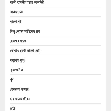
কাজী তাসমীন আরা আজমিরী
কাঞ্চাসোনা
কালো বউ
কিছু জোড়া শালিকের গল্প
কুয়াশার মতো
কোথাও কেউ ভালো নেই
ক্যান্সার যুদ্ধ
ক্যামেলিয়া
খুন
ঘেউলের সংসার
চার আনার জীবন
চিঠি