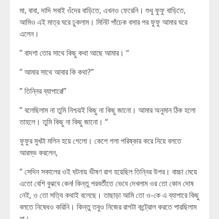
মা, বাবা, দাদি সবাই ওঁদের বাড়িতে, এখনও ফেরেনি। শুধু ফুফু বাড়িতে,
আমিও এই মাত্র ঘরে ঢুকলাম। মিনিট পাঁচেক বসার পর ফুফু আমার ঘরে
এলেন।
” বাদশা তোর সাথে কিছু কথা আছে আমার। “
” আমার সাথে আবার কি কথা?”
” তিন্নির ব্যাপারে!”
” বলেছিলাম না তুমি নিশ্চয়ই কিছু না কিছু জানো। আমার অনুমান ঠিক হলো
তাহলে। তুমি কিছু না কিছু জানো। “
ফুফুর মুখটা মলিন হয়ে গেলো। কেশে গলা পরিষ্কার করে নিয়ে বলতে
আরম্ভ করলেন,
” সেদিন সকালের ওই ঘটনায় ভীষণ রাগ হয়েছিল তিন্নির উপর। বাচ্চা মেয়ে
এতো বেশি বুঝবে কেন! কিন্তু পরবর্তীতে ভেবে দেখলাম ওর তো কোন দোষ
নেই, ও তো সত্যি কথাই বলেছে। তাছাড়া আমি তো ও-কে এ ব্যাপারে কিছু
বলতে নিষেধও করিনি। কিন্তু তবুও নিজের রাগটা কন্ট্রোল করতে পারছিলাম
না।