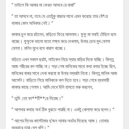
” তাইলে কি আমার মা ফেরত আসবে রে বাবা!”
” তা আসবে না, তবে যে এতটুকু বাচ্চার সাথে এমন করেছে তার বেঁ*চে
থাকার কোন অধিকার নেই। “
কাকার চুপ করে রইলেন, বাড়িতে ফিরে আসলাম। ফুফু মা সবাই টেবিলে বসে
খাচ্ছে। ফুফুকে ভালো মতো লক্ষ্য করে দেখলাম, উনার চোখ মুখ ফোলা
ফোলা। মলিন মুখে বসে খারাপ খাচ্ছে।
ঘড়িতে এখন সকাল ছয়টা, সাইকেল নিয়ে স্যার বাড়ির দিকে যাচ্ছি। কিন্তু
আজ শরীরের বল পাচ্ছি না। পড়া শেষ মানিকের সাথে কথা বলার ইচ্ছে ছিল,
মানিকের বাবার সাথে দেখা করবো বা উনার নম্বরটা নিবো। কিন্তু মানিক আজ
আসেনি। বাড়িতে গিয়ে মানিককে কল দিতে হবে। পড়া শেষে ব্যবসায়ী
কাকার কাছে গেলাম। আমি দেখে উনি হাসতে শুরু করলেন,
” তুমি তো ফা**টি**য়ে দিয়েছ।”
” আপনার কথায় অর্থ ঠিক বুঝতে পারছি না। একটু খোলাসা করে বলেন। “
” আগের দিনের কাস্টোমার দু’জন আবার অর্ডার দিয়েছে আজ। তোমার
ব্যবহারে তারা বেশ খুশি। “