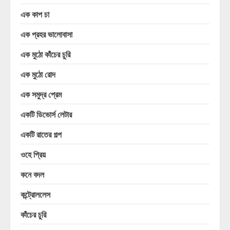
এক কাপ চা
এক প্রহর ভালোবাসা
এক মুঠো কাঁচের চুরি
এক মুঠো রোদ
এক সমুদ্র প্রেম
একটি ডিভোর্স লেটার
একটি রাতের গল্প
ওহে প্রিয়
কনে বদল
কন্ট্রোললেস
কাঁচের চুরি