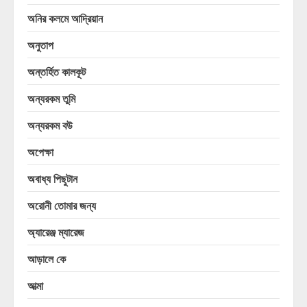
অনির কলমে আদ্রিয়ান
অনুতাপ
অন্তর্হিত কালকূট
অন্যরকম তুমি
অন্যরকম বউ
অপেক্ষা
অবাধ্য পিছুটান
অরোনী তোমার জন্য
অ্যারেঞ্জ ম্যারেজ
আড়ালে কে
আত্মা