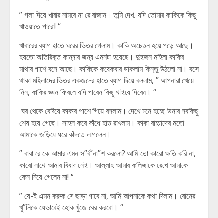
” গলা দিয়ে খাবার নামবে না রে বাজান। তুমি দেখ, যদি তোমার কাকিকে কিছু
খাওয়াতে পারো! “
খাবারের ব্যাগ হাতে ঘরের ভিতর গেলাম। কাকি অচেতন হয়ে পড়ে আছে।
হয়তো অতিরিক্ত কান্নার জন্য এমনটা হয়েছে। দুইজন মহিলা কাকির
মাথার পাশে বসে আছে। কাকিকে কয়েকবার ডাকলাম কিন্তু উঠলো না। বসে
থাকা মহিলাদের ভিতর একজনের হাতে ব্যাগ দিয়ে বললাম, ” আপনারা খেয়ে
নিন, কাকির জ্ঞান ফিরলে যদি পারেন কিছু খাইয়ে দিবেন। “
ঘর থেকে বেরিয়ে কাকার পাশে গিয়ে বসলাম। দেখে মনে হচ্ছে উনার সবকিছু
শেষ হয়ে গেছে। সাহস করে কাঁধে হাত রাখলাম। কাকা বাচ্চাদের মতো
আমাকে জড়িয়ে ধরে কাঁদতে লাগলেন।
” বাবা রে কে আমার এমন স”র্ব”না”শ করলো? আমি তো কারো ক্ষতি করি না,
কারো সাথে আমার বিবাদ নেই। আল্লাহ আমার কলিজাকে রেখে আমাকে
কেন নিয়ে গেলেন না! “
” যে-ই এমন করুক সে ছাড়া পাবে না, আমি আপনাকে কথা দিলাম। বোনের
খু”নিকে যেভাবেই হোক খুঁজে বের করবো। “