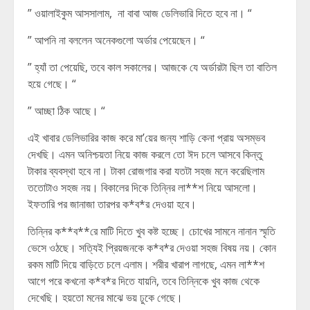
” ওয়ালাইকুম আসসালাম, না বাবা আজ ডেলিভারি দিতে হবে না। “
” আপনি না বললেন অনেকগুলো অর্ডার পেয়েছেন। “
” হ্যাঁ তা পেয়েছি, তবে কাল সকালের। আজকে যে অর্ডারটা ছিল তা বাতিল
হয়ে গেছে। “
” আচ্ছা ঠিক আছে। “
এই খাবার ডেলিভারির কাজ করে মা’য়ের জন্য শাড়ি কেনা প্রায় অসম্ভব
দেখছি। এমন অনিশ্চয়তা নিয়ে কাজ করলে তো ঈদ চলে আসবে কিন্তু
টাকার ব্যবস্থা হবে না। টাকা রোজগার করা যতটা সহজ মনে করেছিলাম
ততোটাও সহজ নয়। বিকালের দিকে তিন্নির লা**শ নিয়ে আসলো।
ইফতারি পর জানাজা তারপর ক*ব*র দেওয়া হবে।
তিন্নির ক**ব**রে মাটি দিতে খুব কষ্ট হচ্ছে। চোখের সামনে নানান স্মৃতি
ভেসে ওঠছে। সত্যিই প্রিয়জনকে ক*ব*র দেওয়া সহজ বিষয় নয়। কোন
রকম মাটি দিয়ে বাড়িতে চলে এলাম। শরীর খারাপ লাগছে, এমন লা**শ
আগে পরে কখনো ক*ব*র দিতে যায়নি, তবে তিন্নিকে খুব কাজ থেকে
দেখেছি। হয়তো মনের মাঝে ভয় ঢুকে গেছে।