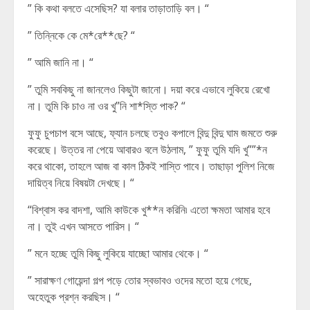
” কি কথা বলতে এসেছিস? যা বলার তাড়াতাড়ি বল। “
” তিন্নিকে কে মে*রে**ছে? “
” আমি জানি না। “
” তুমি সবকিছু না জানলেও কিছুটা জানো। দয়া করে এভাবে লুকিয়ে রেখো
না। তুমি কি চাও না ওর খু”নি শা*স্তি পাক? “
ফুফু চুপচাপ বসে আছে, ফ্যান চলছে তবুও কপালে বিন্দু বিন্দু ঘাম জমতে শুরু
করেছে। উত্তর না পেয়ে আবারও বলে উঠলাম, ” ফুফু তুমি যদি খু””*ন
করে থাকো, তাহলে আজ বা কাল ঠিকই শাস্তি পাবে। তাছাড়া পুলিশ নিজে
দায়িত্ব নিয়ে বিষয়টা দেখছে। “
“বিশ্বাস কর বাদশা, আমি কাউকে খু**ন করিনি৷ এতো ক্ষমতা আমার হবে
না। তুই এখন আসতে পারিস। “
” মনে হচ্ছে তুমি কিছু লুকিয়ে যাচ্ছো আমার থেকে। “
” সারাক্ষণ গোয়েন্দা গল্প পড়ে তোর স্বভাবও ওদের মতো হয়ে গেছে,
অহেতুক প্রশ্ন করছিস। “