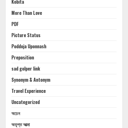
Kobita
More Than Love
PDF
Picture Status
Poddoja Uponnash
Preposition
sad golper link
Synonym & Antonym
Travel Experience
Uncategorized
অচেন
অতৃপ্ত আত্মা