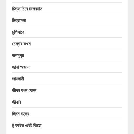
চিত্ত চিরে চৈত্রমাস
চিত্রাঙ্গনা
চুপিসারে
চেম্বার কথন
জলনূপুর
জানা অজানা
জামদানী
জীবন যখন যেমন
জীবনি
জ্বিন রহস্য
টু ফাইভ এইট জিরো