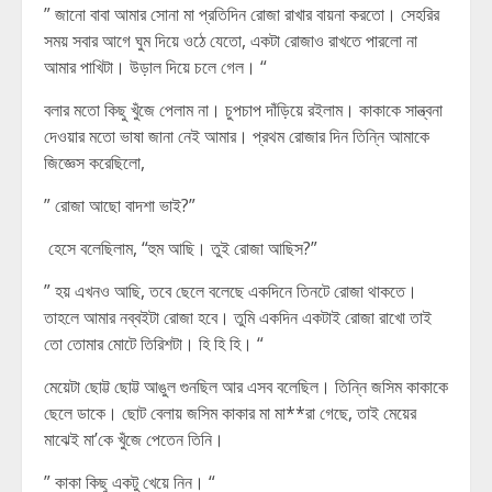
” জানো বাবা আমার সোনা মা প্রতিদিন রোজা রাখার বায়না করতো। সেহরির
সময় সবার আগে ঘুম দিয়ে ওঠে যেতো, একটা রোজাও রাখতে পারলো না
আমার পাখিটা। উড়াল দিয়ে চলে গেল। “
বলার মতো কিছু খুঁজে পেলাম না। চুপচাপ দাঁড়িয়ে রইলাম। কাকাকে সান্ত্বনা
দেওয়ার মতো ভাষা জানা নেই আমার। প্রথম রোজার দিন তিন্নি আমাকে
জিজ্ঞেস করেছিলো,
” রোজা আছো বাদশা ভাই?”
হেসে বলেছিলাম, “হুম আছি। তুই রোজা আছিস?”
” হয় এখনও আছি, তবে ছেলে বলেছে একদিনে তিনটে রোজা থাকতে।
তাহলে আমার নব্বইটা রোজা হবে। তুমি একদিন একটাই রোজা রাখো তাই
তো তোমার মোটে তিরিশটা। হি হি হি। “
মেয়েটা ছোট্ট ছোট্ট আঙুল গুনছিল আর এসব বলেছিল। তিন্নি জসিম কাকাকে
ছেলে ডাকে। ছোট বেলায় জসিম কাকার মা মা**রা গেছে, তাই মেয়ের
মাঝেই মা’কে খুঁজে পেতেন তিনি।
” কাকা কিছু একটু খেয়ে নিন। “