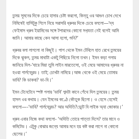
তন্ময় সুমনের দিকে চেয়ে হাসার চেষ্টা করলো, কিন্তু ওর আগুন চোখ দেখে
নিমিষেই হাসিটুকু গিলে নিয়ে সরাসরি ধ্রুবর দিকে চেয়ে বললো—‘দ্য
ফেইমাস ধ্রুব ইয়ামিনের সঙ্গে টপারদের কোনো সখ‍্যতা নেই বলেই আমি
জানি। আমার কাছে কেন আসা হলো, শুনি?’
ধ্রুবর বলা লাগলো না কিছুই। পাশ থেকে ইমন টেবিলে হাত রেখে তন্ময়ের
দিকে ঝুকল, তন্ময় মাথাটা একটু পিছিয়ে নিলো তখন। ইমন কড়া গলায়
জানিয়ে দিল-‘যারে মিয়া তুমি লাইন মারতেসো, ওই মেয়ে আমাদের ধ্রুবর না
হওয়া গার্লফ্রেন্ড। তাই; চোখটা নামিয়ে।আজ থেকে ওই মেয়ে তোমার
ভাবি? কি ডাকবা? ভা-বি।’
ইমন টেনেটেনে স্পষ্ট গলায় ‘ভাবি’ শব্দটা কানে গেঁথে দিল তন্ময়ের। তন্ময়
হাসল ওর কথায়। যেন ইমনের কণ্ঠে কৌতুক ছিলো। ও হেসে হেসেই
বললো—-‘ভাবি? গার্লফ্রেন্ড? আর অদিতি?ডোন্ট বি লাইক অ্যা জোকার।’
ধ্রুব এবার নিজে কথা বললো- ‘অদিতি তোরে পাত্তা দিসে? তার মানে ও
কমিটেড। এটুকু বোঝার জন্যে আমার মনে হয় কষ্ট করা লাগে না কোনো
ছেলের।’