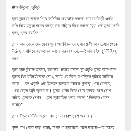
#অবন্তিকা_তৃপ্তি
ধ্রুব তন্ময়ের সামনে গিয়ে অদিতির চেয়ারটায় বসলো, তারপর বিশ্রী একটা
হাসি দিয়ে হ্যান্ডশেকের জন্যে হাত বাড়িয়ে দিয়ে বললো-‘হ্যা-লো তন্ময়! আমি
ধ্রুব, ধ্রুব ইয়ামিন।’
তন্ময় কান থেকে হেডফোন খুলে অমায়িকভাবে হাসার চেষ্টা করে চেয়ার থেকে
উঠে হাত বাড়িয়ে হ্যান্ডসেক করলো ধ্রুবর সাথে,—‘ভেরি নাইস ঠু মিট ই‍্যয়ু
ধ্রুব।’
ধ্রুব ভ্রু কুঁচকে তাকাল, দুজনেই চেয়ারে বসলো মুখোমুখি! তন্ময় আশেপাশে
ধ্রুবর থ্রি ইডিয়েটসকে দেখে, সবাই ওর দিকে রাগান্নিত দৃষ্টিতে তাকিয়ে
আছে। যেন এক্ষুনি ওরা তিনজন তন্ময়কে কামড়ে-কুমড়ে খেয়ে ফেলহে,
খেয়ে ঢেকুর অব্দি তুলবে না। তন্ময় ওদের দিকে চেয়ে আবার হেসে চোখ
সরিয়ে ধ্রুবকে দেখল। ধ্রুব স্বাভাবিক গলায় বললো-‘ দিনকাল কেমন
যাচ্ছে?’
তন্ময় উত্তর দিলি-‘ভালো, পড়াশোনার চাপ বেশি অবশ্য।’
সুমন পাশ থেকে কড়া গলায়, অথচ গা জ্বালানো হেসে বললো—‘টপারদের