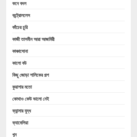
কনে বদল
কন্ট্রোললেস
কাঁচের চুরি
কাজী তাসমীন আরা আজমিরী
কাঞ্চাসোনা
কালো বউ
কিছু জোড়া শালিকের গল্প
কুয়াশার মতো
কোথাও কেউ ভালো নেই
ক্যান্সার যুদ্ধ
ক্যামেলিয়া
খুন