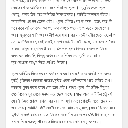
দিকে উড়িয়ে দিতে ব্যস্ত সে। অদিতি যখন ওই পথটা পেরুলো, ও তখন
দেয়াল থেকে আরকি লাফে নেমে দাঁড়ালো দ্রুত। প্যান্টের ময়লা দ্রুত
ঝেড়ে, কলার ঠিক করে অদিতির দিকে তাকায়। অদিতি আনমনে হাঁটছে।
অন্যদিকে ওর মন তেমন নেই। ধ্রুব এগিয়ে গেল দু কদম।হঠাৎ করে কি
মনে করে আটকে গেল ওর পা, আর এগুতে পারে না; পা-দুটো থেমে গেল
ওর। ফুরফুরে মনটা ওর সংকীর্ণ হয়ে যায়। ধ্রুব যতই মন্ত্রীর ছেলে হোক! ও
তো অদিতির কাছে সেই একই রাস্তার বখাটে একটা ছেলে, যার কাজ মা/রধ/
র করা, মানুষকে হ্যানস্থা করা। এতকাল ধ্রুব নিজের কাজগুলো নিয়ে
একবারও ভাবে নি; কিন্তু এখন যেন অদিতির ওর প্রতি ভয় চোখে
ব্যাপারগুলো আঙুল দিয়ে দেখিয়ে দিচ্ছে।
ধ্রুব অদিতির দিকে দূর থেকেই চেয়ে রয়।মেয়েটা আজ একটা সাদা রঙের
কুর্তি, চুড়িদার পায়জামা পরেছে,সুতির ওরনা শালীনভাবে গায়ে জরিয়ে রাখা।
কাউকে মুগ্ধ করার তাড়া যেন তার নেই। অথচ ধ্রুব এই মলিন-বিমুগ্ধ
মেয়েটাকেই দূর থেকে মনটা ভরে দেখে যাচ্ছে।সাদা গায়ে অদিতির সৌন্দর্য
যেন রীতিমত চোখে লাগছে ধ্রুবর। ও স্থির ভাবে রোবটের মতো চেয়ে রয়
ওর দিকে। অদিতি হেঁটে একটা ফোনের দোকানে ডুকছে।ধ্রুব কি মনে করে
হঠাৎ! নিজেই বরাবরের মতো নিজের সংকীর্ণ মনের সঙ্গে বে/ইমানি করে, ওকে
চমকে দিয়ে বড়বড় পা ফেলে নিজেও ফোনের দোকানে ঢুকে পরে।