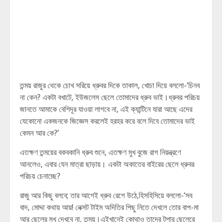
তন্ময় রাজুর থেকে চোখ সরিয়ে ধ্রুবর দিকে তাকাল, খোচা দিয়ে বললো-‘চিনব
না কেন? একটা বখাটে, ইউজলেস ছেলে তোমাদের ধ্রুব ভাই।ধ্রুবর পরিচয়
জানতে আমাকে বেশিদূর যাওয়া লাগবে না, এই ক্যান্টিনে যারা আছে এদের
যেকোনো একজনকে জিজ্ঞেস করলেই হরহর করে বলে দিবে তোমাদের ভাই
কেমন আর কে?’
এতক্ষণ তন্ময়ের বকবকানি ধ্রুব শুনে, এতক্ষণ মুখ বুজে রাগ নিয়ন্ত্রণে
আনলেও, এবার যেন মাত্রা ছাড়ায়। একটা অকাতের বাইরের ছেলে ধ্রুবর
পরিচয় চেনাচ্ছে?
রাজু আর কিছু বলবে; তার আগেই ধ্রুব রেগে উঠে,হিসহিসিয়ে বললো-‘সব
বাদ, মোদ্দা কথায় আয়! নেক্সট টাইম অদিতির পিছু নিতে দেখলে তোর বাপ-মা
আর ছেলের মুখ দেখবে না, তন্ময়।এইখানেই কোথাও তাদের টপার ছেলেরে