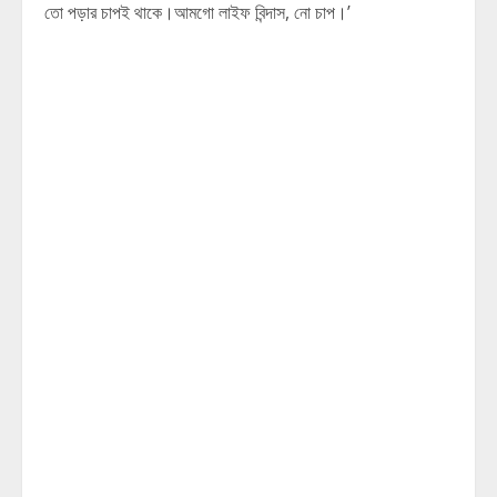
তো পড়ার চাপই থাকে।আমগো লাইফ বিন্দাস, নো চাপ।’