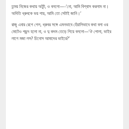
তন্ময় নিজের কথায় অটুট, ও বললো—-‘নো, আমি বিশ্বাস করলাম না।
অদিতি ধ্রুবকে ভয় পায়, আমি তো সেটাই জানি।’
রাজু এবার রেগে গেল, ধ্রুবর সঙ্গে এমনভাবে হেঁয়ালিভাবে কথা বলা ওর
মোটেও পছন্দ হলো না, ও দু কদম তেড়ে গিয়ে বললো—‘ঔ পোলা, ভাইর
লাগে মজা লস? চিনোস আমাদের ভাইরে?’