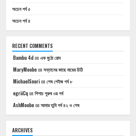
অচেন পর্ব ৫
অচেন পর্ব ৪
RECENT COMMENTS
Bambu 4d
on
এক মুঠো রোদ
MaryMoobe
on
সন্তানের কাছে মায়ের চিঠি
MichaelSnori
on
শেষ পেইজ পর্ব ৮
egriiCq
on
পিশাচ পুরুষ ৩য় পর্ব
AshMoobe
on
আমার তুমি পর্ব ৪২ ও শেষ
ARCHIVES