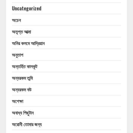
Uncategorized
অচেন
অতৃপ্ত আত্মা
অনির কলমে আদ্রিয়ান
অনুতাপ
অন্তর্হিত কালকূট
অন্যরকম তুমি
অন্যরকম বউ
অপেক্ষা
অবাধ্য পিছুটান
অরোনী তোমার জন্য