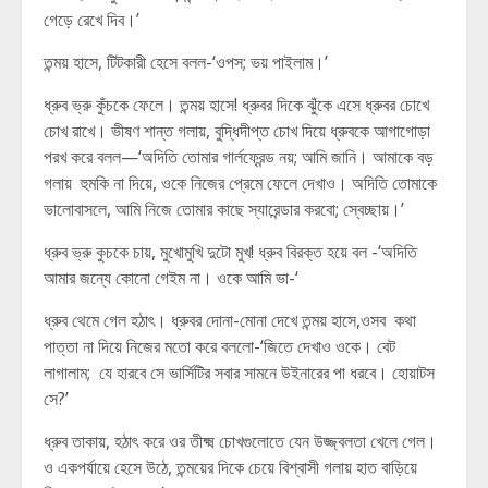
গেড়ে রেখে দিব।’
তন্ময় হাসে, টিটকারী হেসে বলল-‘ওপস; ভয় পাইলাম।’
ধ্রুব ভ্রু কুঁচকে ফেলে। তন্ময় হাসে! ধ্রুবর দিকে ঝুঁকে এসে ধ্রুবর চোখে
চোখ রাখে। ভীষণ শান্ত গলায়, বুদ্ধিদীপ্ত চোখ দিয়ে ধ্রুবকে আগাগোড়া
পরখ করে বলল—‘অদিতি তোমার গার্লফ্রেন্ড নয়; আমি জানি। আমাকে বড়
গলায় হুমকি না দিয়ে, ওকে নিজের প্রেমে ফেলে দেখাও। অদিতি তোমাকে
ভালোবাসলে, আমি নিজে তোমার কাছে স্যারেন্ডার করবো; স্বেচ্ছায়।’
ধ্রুব ভ্রু কুচকে চায়, মুখোমুখি দুটো মুখ! ধ্রুব বিরক্ত হয়ে বল -‘অদিতি
আমার জন্যে কোনো গেইম না। ওকে আমি ভা-‘
ধ্রুব থেমে গেল হঠাৎ। ধ্রুবর দোনা-মোনা দেখে তন্ময় হাসে,ওসব কথা
পাত্তা না দিয়ে নিজের মতো করে বললো-‘জিতে দেখাও ওকে। বেট
লাগালাম; যে হারবে সে ভার্সিটির সবার সামনে উইনারের পা ধরবে। হোয়াটস
সে?’
ধ্রুব তাকায়, হঠাৎ করে ওর তীক্ষ্ম চোখগুলোতে যেন উজ্জ্বলতা খেলে গেল।
ও একপর্যায়ে হেসে উঠে, তন্ময়ের দিকে চেয়ে বিশ্বাসী গলায় হাত বাড়িয়ে