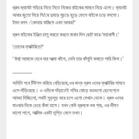
ধ্রুব ক্যানটা গড়িয়ে নিতে নিতে নিজের বাইকের সামনে নিয়ে এলো। ক্যানটা
আবার জুতো দিয়ে পি/ষে দুমড়ে মুচড়ে ছুড়ে ফেলে বাইকে চড়ে বসলো।
ইমন বলল -‘কোথায় যাচ্ছিস এখন আবার?’
ধ্রুব বাইকের ইঞ্জিন চালু করতে করতে জবাব দিল ছোট করে-‘মহাখালী।’
‘তোদের ফ্যাক্টরিতে?’
‘ উহু! আমাকে দেখে যার আত্মা কাঁপে, দেখি তার কাঁপুনি কমাতে পারি কিনা।’
_________
অদিতি সবে টিউশন করিয়ে বেড়িয়েছে,ওর জন্য ধ্রুব ওদের ফ্যাক্টরির সামনে
এসে দাঁড়িয়েছে। ও ওদিকে দাঁড়াতেই গলির মোড়ে যতগুলো ছেলেপেলে
আড্ডা দিচ্ছিলো, সবাই সুড়সুড় করে চলে এলো সেখান থেকে। ধ্রুব ওদের
যাওয়ার দিকে চেয়ে বাঁকা হাসে। যখন কেউ ধ্রুবকে ভয় পায়, ওর ভীষণ
ভালো লাগে, আত্মিক একটা তৃপ্তি মেলে তখন।