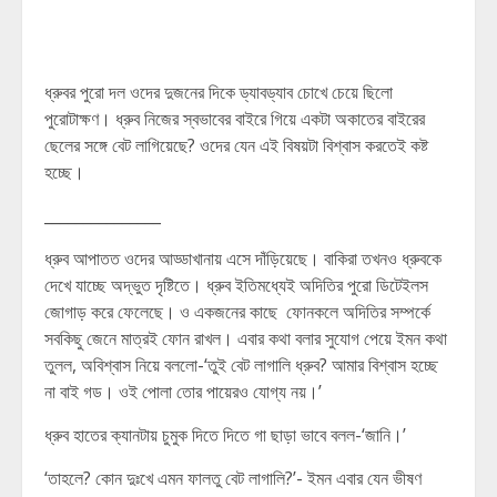
ধ্রুবর পুরো দল ওদের দুজনের দিকে ড্যাবড্যাব চোখে চেয়ে ছিলো
পুরোটাক্ষণ। ধ্রুব নিজের স্বভাবের বাইরে গিয়ে একটা অকাতের বাইরের
ছেলের সঙ্গে বেট লাগিয়েছে? ওদের যেন এই বিষয়টা বিশ্বাস করতেই কষ্ট
হচ্ছে।
_______________
ধ্রুব আপাতত ওদের আড্ডাখানায় এসে দাঁড়িয়েছে। বাকিরা তখনও ধ্রুবকে
দেখে যাচ্ছে অদ্ভুত দৃষ্টিতে। ধ্রুব ইতিমধ্যেই অদিতির পুরো ডিটেইলস
জোগাড় করে ফেলেছে। ও একজনের কাছে ফোনকলে অদিতির সম্পর্কে
সবকিছু জেনে মাত্রই ফোন রাখল। এবার কথা বলার সুযোগ পেয়ে ইমন কথা
তুলল, অবিশ্বাস নিয়ে বললো-‘তুই বেট লাগালি ধ্রুব? আমার বিশ্বাস হচ্ছে
না বাই গড। ওই পোলা তোর পায়েরও যোগ্য নয়।’
ধ্রুব হাতের ক্যানটায় চুমুক দিতে দিতে গা ছাড়া ভাবে বলল-‘জানি।’
‘তাহলে? কোন দুঃখে এমন ফালতু বেট লাগালি?’- ইমন এবার যেন ভীষণ