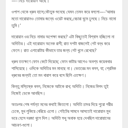
—-‘নিচে দারোয়ান আছে।’
ওপাশ থেকে ধ্রুব হাসে;কৌতুক শুনেছে যেমন তেমন করে বললো—-‘আমার
মতো দারোয়ানও তোমার জন্যে ওয়েট করছে,বেচারা ঘুমে ঢুলছে। নিচে নামো
তুমি।’
দারোয়ান ওর নিচে নামার অপেক্ষা করছে? এটা কিছুতেই বিশ্বাস হচ্ছিলো না
অদিতির। এই দারোয়ান অনেক রাগী; রাত দশটা বাজলেই গেট বন্ধ করে
ফেলে। রাত এগারোটায় কীভাবে তার জন্য গেট খুলে রেখেছে?
ধ্রুব ততক্ষণে ফোন কেটে দিয়েছে; ফোন কাটার আগেও অবশ্য কয়েকবার
শাসিয়েছে। ওদিকে অদিতির মন মানছে না। ভেতরের মন বলল, যা; প্রেমিক
ধ্রুবের জন্যই তো মন খারাপ করে বসে ছিলি এতক্ষণ।
কিন্তু মস্তিষ্ক বলল, নিজেকে আটকে রাখ; অদিতি। নিজের বিপদ তুই
নিজেই ডেকে আনছিস।
অতঃপর শেষ পর্যন্ত মনের কথাই জিতলো। অদিতি চাদর দিয়ে পুরো শরীর
ঢেকে, মুখ লুকিয়ে বেরিয়ে এলো। গেইটের সামনে আসতেই দারোয়ান মুখ
ভরে হেসে দরজা খুলে দিল। অদিতি শুধু অবাক হয়ে দেখছিল দারোয়ানের
আচরণ-গুলো।