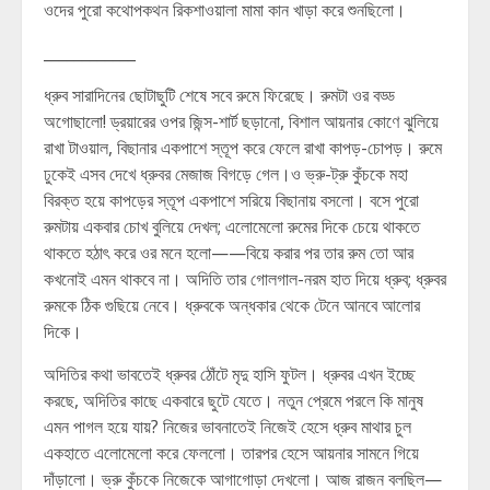
ওদের পুরো কথোপকথন রিকশাওয়ালা মামা কান খাড়া করে শুনছিলো।
____________
ধ্রুব সারাদিনের ছোটাছুটি শেষে সবে রুমে ফিরেছে। রুমটা ওর বড্ড
অগোছালো! ড্রয়ারের ওপর জিন্স-শার্ট ছড়ানো, বিশাল আয়নার কোণে ঝুলিয়ে
রাখা টাওয়াল, বিছানার একপাশে স্তূপ করে ফেলে রাখা কাপড়-চোপড়। রুমে
ঢুকেই এসব দেখে ধ্রুবর মেজাজ বিগড়ে গেল।ও ভ্রু-ট্রু কুঁচকে মহা
বিরক্ত হয়ে কাপড়ের স্তূপ একপাশে সরিয়ে বিছানায় বসলো। বসে পুরো
রুমটায় একবার চোখ বুলিয়ে দেখল; এলোমেলো রুমের দিকে চেয়ে থাকতে
থাকতে হঠাৎ করে ওর মনে হলো——বিয়ে করার পর তার রুম তো আর
কখনোই এমন থাকবে না। অদিতি তার গোলগাল-নরম হাত দিয়ে ধ্রুব; ধ্রুবর
রুমকে ঠিক গুছিয়ে নেবে। ধ্রুবকে অন্ধকার থেকে টেনে আনবে আলোর
দিকে।
অদিতির কথা ভাবতেই ধ্রুবর ঠোঁটে মৃদু হাসি ফুটল। ধ্রুবর এখন ইচ্ছে
করছে, অদিতির কাছে একবারে ছুটে যেতে। নতুন প্রেমে পরলে কি মানুষ
এমন পাগল হয়ে যায়? নিজের ভাবনাতেই নিজেই হেসে ধ্রুব মাথার চুল
একহাতে এলোমেলো করে ফেললো। তারপর হেসে আয়নার সামনে গিয়ে
দাঁড়ালো। ভ্রু কুঁচকে নিজেকে আগাগোড়া দেখলো। আজ রাজন বলছিল—