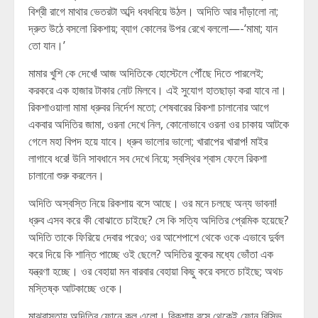
বিশ্রী রাগে মাথার ভেতরটা অব্দি ধবধবিয়ে উঠল। অদিতি আর দাঁড়ালো না;
দ্রুত উঠে বসলো রিকশায়; ব্যাগ কোলের উপর রেখে বললো—-‘মামা; যান
তো যান।’
মামার খুশি কে দেখে! আজ অদিতিকে হোস্টেলে পৌঁছে দিতে পারলেই;
করকরে এক হাজার টাকার নোট মিলবে। এই সুযোগ হাতছাড়া করা যাবে না।
রিকশাওয়ালা মামা ধ্রুবর নির্দেশ মতো; শেষবারের রিকশা চালানোর আগে
একবার অদিতির জামা, ওরনা দেখে নিল, কোনোভাবে ওরনা ওর চাকায় আটকে
গেলে মহা বিপদ হয়ে যাবে। ধ্রুব ভালোর ভালো; খারাপের খারাপ! মাইর
লাগাবে ধরে! উনি সাবধানে সব দেখে নিয়ে; স্বস্থির শ্বাস ফেলে রিকশা
চালানো শুরু করলেন।
অদিতি অস্বস্তি নিয়ে রিকশায় বসে আছে। ওর মনে চলছে অন্য ভাবনা!
ধ্রুব এসব করে কী বোঝাতে চাইছে? সে কি সত্যি অদিতির প্রেমিক হয়েছে?
অদিতি তাকে ফিরিয়ে দেবার পরেও; ওর আশেপাশে থেকে ওকে এভাবে দুর্বল
করে দিয়ে কি শান্তি পাচ্ছে ওই ছেলে? অদিতির বুকের মধ্যে ভোঁতা এক
যন্ত্রণা হচ্ছে। ওর বেহায়া মন বারবার বেহায়া কিছু করে বসতে চাইছে; অথচ
মস্তিষ্ক আটকাচ্ছে ওকে।
মাঝরাস্তায় অদিতির ফোনে কল এলো। রিকশায় বসে থেকেই ফোন রিসিভ