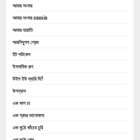
আমার সংসার
আমার সংসার cousin
আমার হায়াতি
আরশিযুগল প্রেম
ইট পাটকেল
ইসলামিক গল্প
উইল ইউ ম্যারি মি?
উপন্যাস
এক কাপ চা
এক প্রহর ভালোবাসা
এক মুঠো কাঁচের চুরি
এক মুঠো রোদ