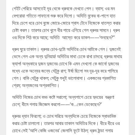
গেইট পেরিয়ে আসতেই দূর থেকে ধ্রুবকে দেখতে পেল। ব্যাস; ওর মন
বেপরোয়া গতিতে লাফানো শুরু করে দিলো। অদিতি বুকের বা-পাশে হাত
দিয়ে চেপে ধরে চোখ বুজে জোরে-জোরে শ্বাস টেনে নিজেকে ধাতস্ত করার
চেষ্টা করল। তারপর চোখ খুলে ধীর পায়ে এগিয়ে গেল ধ্রুবর সামনে। ধ্রুব
ওর দিকে পিঠ করে আছে; অদিতি আস্তে করে ডাকল——‘শুনছেন?”
ধ্রুব ঘুরে তাকাল। ধ্রুবর চোখ-দুটো অদিতির চোখ আটকে গেল। দুজনেই
ভেসে গেল এক অন্য দুনিয়ায়! অদিতির মাথা ঢেকে রাখা চাদরে; ধ্রুবর মাথায়
ক্যাপ! অন্ধকারে দুজন দুজনের চোখে কি এমন দেখলো কে জানে! দুজনের
মধ্যে একে অন্যের জন্যে যেটুকু রাগ; ঈর্ষা ছিলো সব দূর-দূর করে পালিয়ে
গেল। বাকি যেটুকু থাকল; সেটুকু শুধুই ভালোবাসা। একজনের প্রকাশিত
প্রেম; অন্যজনের অপ্রকাশিত।
অদিতি নিজের চোখ বড্ড কষ্টে সরালো; অন্যপাশে চেয়ে হৃদয়ের যন্ত্রণা
চেপে; ধীমে গলায় জিজ্ঞেস করলো——‘ক…কেন ডেকেছেন?’
ধ্রুবর ধ্যান ফিরলো; ও চোখ সরিয়ে অন্যদিকে চেয়ে নিজেকে স্বাভাবিক
করার চেষ্টা চালালো। তারপর আবার তাকাল অদিতির দিকে। ধীরে ধীরে ওর
চোখে সেই ‘আশি কেজি ওজনের’ জেলাসি ফুটে উঠল; ধ্রুব ঠান্ডা গলায়