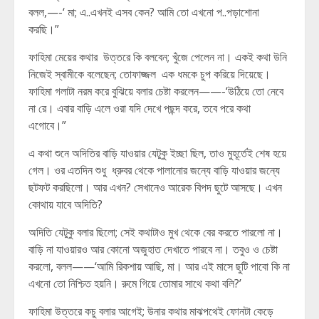
বলল,—-‘ মা; এ..এখনই এসব কেন? আমি তো এখনো প..পড়াশোনা
করছি।”
ফাহিমা মেয়ের কথার উত্তরে কি বলবেন; খুঁজে পেলেন না। একই কথা উনি
নিজেই স্বামীকে বলেছেন; তোফাজ্জল এক ধমকে চুপ করিয়ে দিয়েছে।
ফাহিমা গলাটা নরম করে বুঝিয়ে বলার চেষ্টা করলেন——-‘উঠিয়ে তো নেবে
না রে। এবার বাড়ি এলে ওরা যদি দেখে পছন্দ করে, তবে পরে কথা
এগোবে।”
এ কথা শুনে অদিতির বাড়ি যাওয়ার যেটুকু ইচ্ছা ছিল, তাও মুহূর্তেই শেষ হয়ে
গেল। ওর এতদিন শুধু ধ্রুবর থেকে পালানোর জন্যে বাড়ি যাওয়ার জন্যে
ছটফট করছিলো। আর এখন? সেখানেও আরেক বিপদ ছুটে আসছে। এখন
কোথায় যাবে অদিতি?
অদিতি যেটুকু বলার ছিলো; সেই কথাটাও মুখ থেকে বের করতে পারলো না।
বাড়ি না যাওয়ারও আর কোনো অজুহাত দেখাতে পারবে না। তবুও ও চেষ্টা
করলো, বলল——‘আমি রিকশায় আছি, মা। আর এই মাসে ছুটি পাবো কি না
এখনো তো নিশ্চিত হয়নি। রুমে গিয়ে তোমার সাথে কথা বলি?’
ফাহিমা উত্তরে কচু বলার আগেই; উনার কথার মাঝপথেই ফোনটা কেড়ে