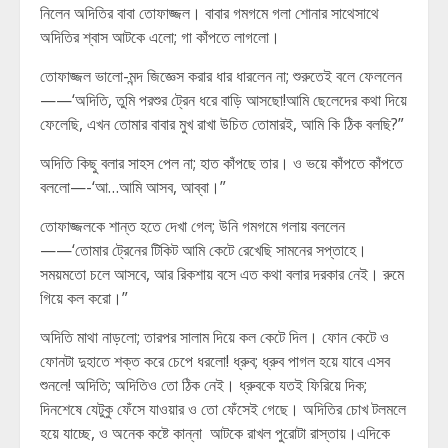
নিলেন অদিতির বাবা তোফাজ্জল। বাবার গমগমে গলা শোনার সাথেসাথে
অদিতির শ্বাস আটকে এলো; গা কাঁপতে লাগলো।
তোফাজ্জল ভালো-মন্দ জিজ্ঞেস করার ধার ধারলেন না; শুরুতেই বলে ফেললেন
——‘অদিতি, তুমি পরশুর ট্রেন ধরে বাড়ি আসছো!আমি ছেলেদের কথা দিয়ে
ফেলেছি, এখন তোমার বাবার মুখ রাখা উচিত তোমারই, আমি কি ঠিক বলছি?”
অদিতি কিছু বলার সাহস পেল না; হাত কাঁপছে তার। ও ভয়ে কাঁপতে কাঁপতে
বললো—-‘আ…আমি আসব, আব্বা।”
তোফাজ্জলকে শান্ত হতে দেখা গেল; উনি গমগমে গলায় বললেন
——‘তোমার ট্রেনের টিকিট আমি কেটে রেখেছি সামনের সপ্তাহে।
সময়মতো চলে আসবে, আর রিকশায় বসে এত কথা বলার দরকার নেই। রুমে
গিয়ে কল করো।”
অদিতি মাথা নাড়লো; তারপর সালাম দিয়ে কল কেটে দিল। ফোন কেটে ও
ফোনটা দুহাতে শক্ত করে চেপে ধরলো! ধ্রুব; ধ্রুব পাগল হয়ে যাবে এসব
শুনলে! অদিতি; অদিতিও তো ঠিক নেই। ধ্রুবকে যতই ফিরিয়ে দিক;
দিনশেষে যেটুকু ফেঁসে যাওয়ার ও তো ফেঁসেই গেছে। অদিতির চোখ টলমলে
হয়ে যাচ্ছে, ও অনেক কষ্টে কান্না আটকে রাখল পুরোটা রাস্তায়।এদিকে