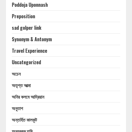
Poddoja Uponnash
Preposition
sad golper link
Synonym & Antonym
Travel Experience
Uncategorized
অচেন
অতৃপ্ত আত্মা
অনির কলমে আদ্রিয়ান
অনুতাপ
অন্তর্হিত কালকূট
অন্যরকম তুমি