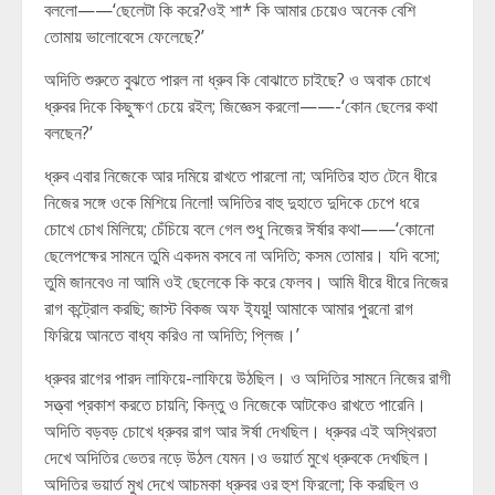
বললো——‘ছেলেটা কি করে?ওই শা* কি আমার চেয়েও অনেক বেশি
তোমায় ভালোবেসে ফেলেছে?’
অদিতি শুরুতে বুঝতে পারল না ধ্রুব কি বোঝাতে চাইছে? ও অবাক চোখে
ধ্রুবর দিকে কিছুক্ষণ চেয়ে রইল; জিজ্ঞেস করলো——-‘কোন ছেলের কথা
বলছেন?’
ধ্রুব এবার নিজেকে আর দমিয়ে রাখতে পারলো না; অদিতির হাত টেনে ধীরে
নিজের সঙ্গে ওকে মিশিয়ে নিলো! অদিতির বাহু দুহাতে দুদিকে চেপে ধরে
চোখে চোখ মিলিয়ে; চেঁচিয়ে বলে গেল শুধু নিজের ঈর্ষার কথা——‘কোনো
ছেলেপক্ষের সামনে তুমি একদম বসবে না অদিতি; কসম তোমার। যদি বসো;
তুমি জানবেও না আমি ওই ছেলেকে কি করে ফেলব। আমি ধীরে ধীরে নিজের
রাগ কন্ট্রোল করছি; জাস্ট বিকজ অফ ই‍্যয়ু! আমাকে আমার পুরনো রাগ
ফিরিয়ে আনতে বাধ্য করিও না অদিতি; প্লিজ।’
ধ্রুবর রাগের পারদ লাফিয়ে-লাফিয়ে উঠছিল। ও অদিতির সামনে নিজের রাগী
সত্ত্বা প্রকাশ করতে চায়নি; কিন্তু ও নিজেকে আটকেও রাখতে পারেনি।
অদিতি বড়বড় চোখে ধ্রুবর রাগ আর ঈর্ষা দেখছিল। ধ্রুবর এই অস্থিরতা
দেখে অদিতির ভেতর নড়ে উঠল যেমন।ও ভয়ার্ত মুখে ধ্রুবকে দেখছিল।
অদিতির ভয়ার্ত মুখ দেখে আচমকা ধ্রুবর ওর হুশ ফিরলো; কি করছিল ও