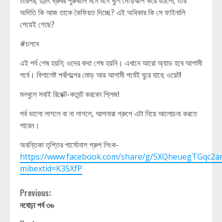
তারপর; হঠাৎ ধ্রুবর পুরুষালি মনে মনে খুশি দৌড়ঝাপ করে উঠলো; তার
অদিতি কি আজ তাকে কৈফিয়ত দিচ্ছে? এই অধিকার কি সে ফাইনালি
পেয়েই গেছে?
#চলবে
এই পর্ব শেষ হয়নি; ওদের কথা শেষ হয়নি। এখানে আরো অ্যাড হবে আগামী
পর্বে। বিশালেষ্ট পর্ব!গল্পের মোড় আর আগামী পর্বেই ঘুরে যাবে; ওয়েট!
মনখুলে সবাই রিয়েক্ট-কমেন্ট করবেন প্লিজ!
পর্ব ভালো লাগলে বা না লাগলে, আপনারা গ্রুপে এটা নিয়ে আলোচনা করতে
পারেন।
অবন্তিকা তৃপ্তির পার্সোনাল গ্রুপ লিংক-
https://www.facebook.com/share/g/5XQheuegTGqc2an
mibextid=K35XfP
Continue
Previous:
নবোঢ়া পর্ব ৩৬
Reading