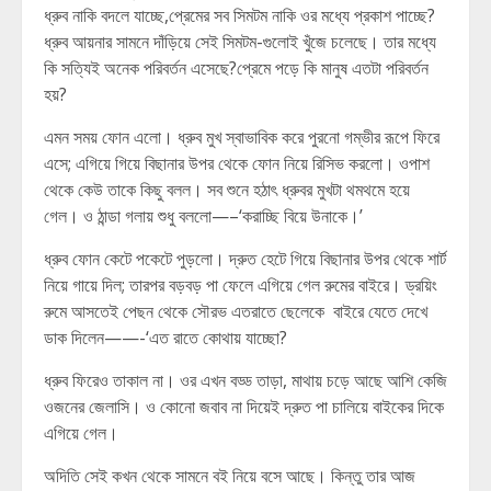
ধ্রুব নাকি বদলে যাচ্ছে,প্রেমের সব সিমটম নাকি ওর মধ্যে প্রকাশ পাচ্ছে?
ধ্রুব আয়নার সামনে দাঁড়িয়ে সেই সিমটম-গুলোই খুঁজে চলেছে। তার মধ্যে
কি সত্যিই অনেক পরিবর্তন এসেছে?প্রেমে পড়ে কি মানুষ এতটা পরিবর্তন
হয়?
এমন সময় ফোন এলো। ধ্রুব মুখ স্বাভাবিক করে পুরনো গম্ভীর রূপে ফিরে
এসে; এগিয়ে গিয়ে বিছানার উপর থেকে ফোন নিয়ে রিসিভ করলো। ওপাশ
থেকে কেউ তাকে কিছু বলল। সব শুনে হঠাৎ ধ্রুবর মুখটা থমথমে হয়ে
গেল। ও ঠান্ডা গলায় শুধু বললো—–‘করাচ্ছি বিয়ে উনাকে।’
ধ্রুব ফোন কেটে পকেটে পুড়লো। দ্রুত হেটে গিয়ে বিছানার উপর থেকে শার্ট
নিয়ে গায়ে দিল; তারপর বড়বড় পা ফেলে এগিয়ে গেল রুমের বাইরে। ড্রয়িং
রুমে আসতেই পেছন থেকে সৌরভ এতরাতে ছেলেকে বাইরে যেতে দেখে
ডাক দিলেন——-‘এত রাতে কোথায় যাচ্ছো?
ধ্রুব ফিরেও তাকাল না। ওর এখন বড্ড তাড়া, মাথায় চড়ে আছে আশি কেজি
ওজনের জেলাসি। ও কোনো জবাব না দিয়েই দ্রুত পা চালিয়ে বাইকের দিকে
এগিয়ে গেল।
অদিতি সেই কখন থেকে সামনে বই নিয়ে বসে আছে। কিন্তু তার আজ