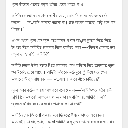
ধ্রুব কীভাবে এতবার নম্বর পাল্টায়; ভেবে পাচ্ছে না ও।
অদিতি ফোনটা কানে লাগালো ধীর হাতে; ঢোক গিলে সরাসরি বলার চেষ্টা
করলো—-‘আ..আমি আসতে পারবো না। রাত অনেক হয়েছে; বাড়ি চলে যান
প্লিজ।’
ওপাশ থেকে ধ্রুব যেন ব্যঙ্গ করে হাসল; কপাল আঙুলে চুলকে নিতে নিতে
উপরের দিকে অদিতির জানালার দিকে তাকিয়ে বলল —-‘ফিফথ ফ্লোর; রুম
নম্বর ৫০২; রাইট অদিতি?’
অদিতি চমকে উঠল; দ্রুত গিয়ে জানালার পাশে দাড়িয়ে নিচে তাকালো; ধ্রুব
ওর দিকেই চেয়ে আছে। অদিতি আঁতকে উঠে বুকে ফুঁ দিয়ে সরে গেল
আড়ালে; ভীতু গলায় বলল—-‘আ..আপনি কি বোঝাতে চাইছেন?’
ধ্রুব এবার কঠোর গলায় স্পষ্ট করে বলে ফেলল—-‘আমি উপরে উঠব নাকি
তুমি নিচে আসবে? আমাকে দয়া করে আর জ্বালিও না, অদিতি। আমি
জ্বললে ঝাঁঝরা করে ফেলবো তোমাকে; জানো তো?’
অদিতি ঢোক গিললো! একবার বলে দিয়েছে; উপরে আসবে মানে চলে
আসবেই। যা ঘাড়ত্যাড়া ছেলে! অদিতি অজুহাত দেখানো শুরু করলো এবার