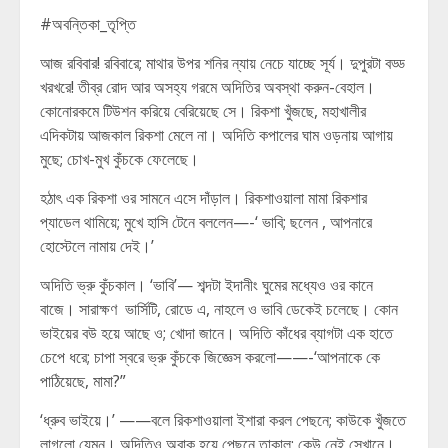
#অবন্তিকা_তৃপ্তি
আজ রবিবার! রবিবারে; মাথার উপর শনির ন্যায় নেচে যাচ্ছে সূর্য। দুপুরটা বড্ড
খরখরে! তীব্র রোদ আর অসহ্য গরমে অদিতির অবস্থা করুন-বেহাল।
কোনোরকমে টিউশন করিয়ে বেরিয়েছে সে। রিকশা খুঁজছে, মহাখালীর
এদিকটায় আজকাল রিকশা মেলে না। অদিতি কপালের ঘাম ওড়নায় আগায়
মুছে; চোখ-মুখ কুঁচকে ফেলেছে।
হঠাৎ এক রিকশা ওর সামনে এসে দাঁড়াল। রিকশাওয়ালা মামা রিকশার
প্যাডেল থামিয়ে; মুখে হাসি টেনে বললেন—-‘ ভাবি; ছলেন , আপনারে
হোস্টেলে নামায় দেই।’
অদিতি ভ্রু কুঁচকাল। ‘ভাবি’— শব্দটা ইদানীং ঘুমের মধ্যেও ওর কানে
বাজে। সারাক্ষণ ভার্সিটি, রোডে এ, নাহলে ও ভাবি ডেকেই চলেছে। কোন
ভাইয়ের বউ হয়ে আছে ও; খোদা জানে। অদিতি কাঁধের ব্যাগটা এক হাতে
চেপে ধরে; চাপা স্বরে ভ্রু কুঁচকে জিজ্ঞেস করলো——-‘আপনাকে কে
পাঠিয়েছে, মামা?”
‘ধ্রুব ভাইয়ে।’ ——বলে রিকশাওয়ালা ইশারা করল পেছনে; কাউকে খুঁজতে
লাগলো যেমন। অদিতিও অবাক হয়ে পেছনে তাকাল; কেউ নেই সেখানে।