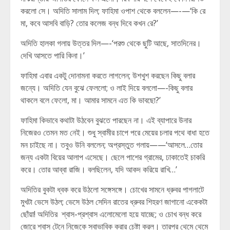
করলো সে। অদিতি সালাম দিল; ফাহিমা ওপাশ থেকে বললেন—-—‘কি রে
মা, কবে আসবি বাড়ি? তোর কলেজ বন্ধ দিবে কখন রে?’
অদিতি হালকা গলায় উত্তর দিল—-‘পরশু থেকে ছুটি আছে, সাতদিনের।
দেখি আসতে পারি কিনা।’
ফাহিমা এবার একটু দোনামনা করতে লাগলেন; উশখুশ করছেন কিছু বলার
জন্যে। অদিতি যেন বুঝে ফেললো; ও লাই দিয়ে বললো—-কিছু বলার
থাকলে বলে ফেলো, মা। আমার সামনে এত কি ভাবছো?’
ফাহিমা কিভাবে কথাটা উঠবেন বুঝতে পারছেন না। এই ব্যাপারে উনার
নিজেরও তেমন মত নেই। শুধু স্বামীর চাপে পরে মেয়ের চলার পথে বাধা হতে
মন চাইছে না। তবুও উনি বললেন; অপ্রস্তুত গলায়——‘আসলে…তোর
জন্য একটা বিয়ের আলাপ এসেছে। ছেলে পাশের গ্রামের, ঢাকাতেই চাকরি
করে। তোর আব্বা রাজি। বলছিলেন, যদি আকদ করিয়ে রাখি…’
অদিতির বুকটা ধ্বক করে উঠলো সঙ্গেসঙ্গে। চোখের সামনে ধ্রুবর পাগলাটে
মুখটা ভেসে উঠল; ভেসে উঠল সেদিন রাতের ধ্রুবর শিহরণ জাগানো একেকটা
ছোঁয়া! অদিতির শ্বাস-প্রশ্বাস এলোমেলো হয়ে যাচ্ছে; ও চোখ বন্ধ করে
জোরে শ্বাস টেনে নিজেকে স্বাভাবিক করার চেষ্টা করল। তারপর থেমে থেমে