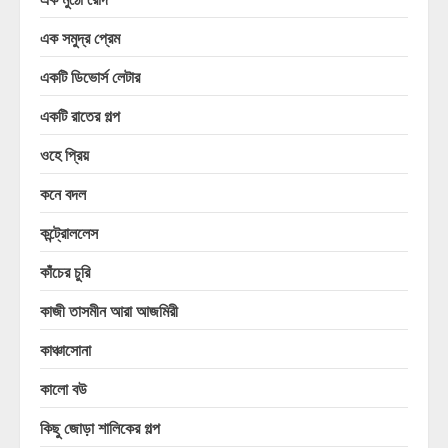
এক সমুদ্র প্রেম
একটি ডিভোর্স লেটার
একটি রাতের গল্প
ওহে প্রিয়
কনে বদল
কন্ট্রোললেস
কাঁচের চুরি
কাজী তাসমীন আরা আজমিরী
কাঞ্চাসোনা
কালো বউ
কিছু জোড়া শালিকের গল্প