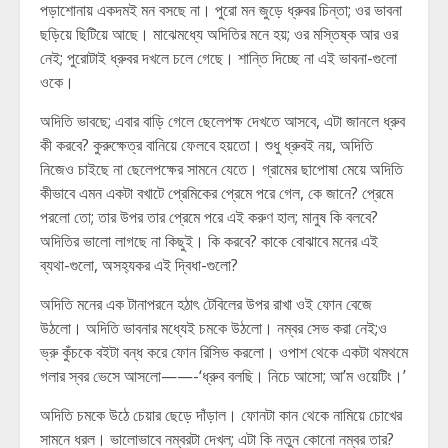
পড়াশোনায় একদমই মন বসছে না। পুরো মন জুড়ে ধ্রুবর চিন্তা; ওর ভাবনা
ছড়িয়ে ছিটিয়ে আছে। মাঝেমধ্যে অদিতির মনে হয়; ওর মস্তিষ্ক আর ওর
নেই; পুরোটাই ধ্রুবর দখলে চলে গেছে। শান্তি দিচ্ছে না এই ভাবনা-গুলো
ওকে।
অদিতি ভাবছে; এবার বাড়ি গেলে ছেলেপক্ষ দেখতে আসবে, এটা জানলে ধ্রুব
কী করবে? কুরুক্ষেত্র বানিয়ে ফেলবে হয়তো। শুধু ধ্রুবই নয়, অদিতি
নিজেও চাইছে না ছেলেপক্ষের সামনে যেতে। গ্রামের ছাপোষা মেয়ে অদিতি
কীভাবে এমন একটা বখাটে প্রেমিকের প্রেমে পরে গেল, কে জানে? প্রেমে
পরলো তো; তার উপর তার প্রেমে পরে এই করুণ হাল; মানুষ কি বলবে?
অদিতির ভালো লাগছে না কিছুই। কি করবে? কাকে বোঝাবে মনের এই
ব্যথা-গুলো, অসহ‍্যকর এই দ্বিধা-গুলো?
অদিতি মনের এক টানাপরনে হঠাৎ টেবিলের উপর রাখা ওই ফোন বেজে
উঠলো। অদিতি ভাবনার মধ্যেই চমকে উঠলো। নম্বর সেভ করা নেই;ও
ভ্রু কুঁচকে বইটা বন্ধ করে ফোন রিসিভ করলো। ওপাশ থেকে একটা থমথমে
গলার স্বর ভেসে আসলো——-‘ধ্রুব বলছি। নিচে আসো; আ’ম ওয়েটিং।’
অদিতি চমকে উঠে চেয়ার ছেড়ে দাঁড়াল। ফোনটা কান থেকে নামিয়ে চোখের
সামনে ধরল। ভালোভাবে নম্বরটা দেখল; এটা কি নতুন কোনো নম্বর তার?