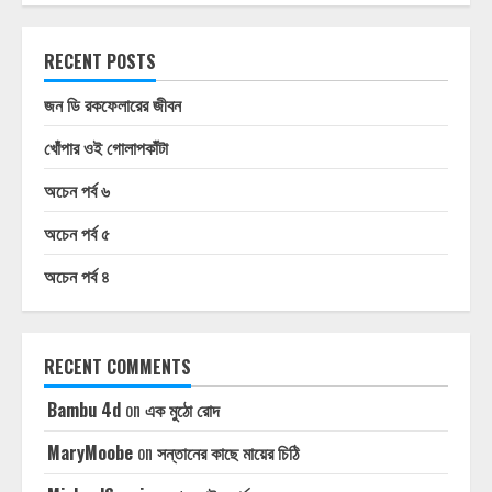
RECENT POSTS
জন ডি রকফেলারের জীবন
খোঁপার ওই গোলাপকাঁটা
অচেন পর্ব ৬
অচেন পর্ব ৫
অচেন পর্ব ৪
RECENT COMMENTS
Bambu 4d
on
এক মুঠো রোদ
MaryMoobe
on
সন্তানের কাছে মায়ের চিঠি