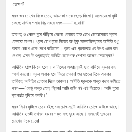
এতক্ষণ?
ধ্রুব ওর চোখের দিকে চেয়ে; আচমকা ওকে ছেড়ে দিলো। এলোমেলো দৃষ্টি
ফেলে; নার্ভাস গলায় নিচু স্বরে বলল——‘ স..সরি!’
তারপর; ও পেছন ঘুরে দাঁড়িয়ে গেলো; কোমরে হাত রেখে জোরেজোরে শ্বাস
ফেলতে লাগল। ধ্রুব চোখ বুজে নিজের রাগটুকু সামলাচ্ছিল;আর অদিতি শুধু
অবাক চোখে ওকে দেখে যাচ্ছিলো। ধ্রুব এই প্রথমবার ওর উপর এমন রাগ
দেখাল; এসব কি শুধুমাত্রই অদিতি ছেলেপক্ষ দেখতে আসবে সেজন্যেই?
অদিতির হঠাৎ কি যে হলো। ও নিজের অজান্তেই হাত বাড়িয়ে ধ্রুবর বাহু
স্পর্শ করলো। ধ্রুব অবাক হয়ে ফিরে তাকাল! ওর হাতের দিকে একবার
তাকিয়ে; অদিতির চোখের দিকে তাকাল। অদিতি ধ্রুবকে শান্ত করার ভঙ্গিতে
বলল—-‘একটু শান্ত হোন; প্লিজ! আমি রাজি নই এই বিয়েতে। আমি পুরো
ব্যাপারটা বুঝিয়ে বলছি।’
ধ্রুব স্থির দৃষ্টিতে চেয়ে রইল; ওর চোখ-দুটো অদিতির চোখে আটকে আছে।
অদিতির হাতটা তখনও ধ্রুবর শক্ত বাহু ছুয়ে আছে। দুজনেই দুজনের
চোখের দিকে চেয়ে!