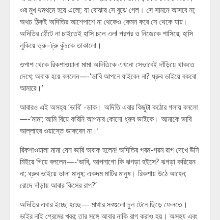
ওর মুখ থমথমে হয়ে এলো; যা বোঝার সে বুঝে গেল। সে সামনে আসবে না;
অথচ ঠিকই অদিতির আশেপাশে না থেকেও কেমন করে সে থেকে যায়।
অদিতির ঠোঁটে না চাইতেই হাসি চলে এল! পরপর ও নিজেকে শাসিয়ে; হাসি
লুকিয়ে ভ্রু–ট্রু কুঁচকে তাকালো।
ওপাশ থেকে রিকশাওয়ালা মামা অদিতিকে এখনো সেভাবেই দাঁড়িয়ে থাকতে
দেখে; অবাক হয়ে বললেন—-‘ভাবি আপনে যাইবেন না? ধ্রুব ভাইয়ে বকবো
আমারে।’
আবারও এই অসহ্য ‘ভাবি’ -ডাক। অদিতি এবার কিছুটা কঠোর গলায় বললো
—-‘মামা; আমি বিয়ে করিনি আপনার কোনো ধ্রুব ভাইকে। আমাকে ভাবি
আল্লাহর ওয়াস্তে ডাকবেন না।’
রিকশাওয়ালা মামা যেন ভারি অবাক হলেন! অদিতির গরম-গরম রাগ দেখে উনি
মিইয়ে গিয়ে বললেন—-‘ভাবি, আপনাগো কি ঝগড়া হইসে? ঝগড়া করিয়েন
না; ধ্রুব ভাইয়ে ভালা মানুষ; একদম মাটির মানুষ। রিকশায় উঠে আহেন;
রোদে দাঁড়ায় আবার কিসের রাগ?’
অদিতির এবার ইচ্ছে হচ্ছে— মাথার সবগুলো চুল টেনে ছিড়ে ফেলতে।
ভাইর নাই প্রেমের খবর; তার সঙ্গে আবার নাকি রাগ করাও হয়। অসহ্য এবং