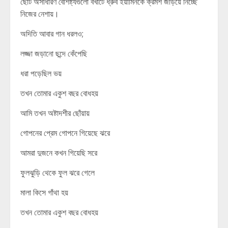
ছোট অসাধারণ বৈশিষ্ট‍্যগুলো বখাটে ধ্রুব ইয়ামিনকে ক্রমশ জড়িয়ে নিচ্ছে
নিজের নেশায়।
অদিতি আবার গান ধরলও;
লজ্জা জড়ানো ছন্দে কেঁপেছি
ধরা পড়েছিল ভয়
তখন তোমার একুশ বছর বোধহয়
আমি তখন অষ্টাদশীর ছোঁয়ায়
গোপনের প্রেম গোপনে গিয়েছে ঝরে
আমরা দুজনে কখন গিয়েছি সরে
ফুলঝুড়ি থেকে ফুল ঝরে গেলে
মালা কিসে গাঁথা হয়
তখন তোমার একুশ বছর বোধহয়