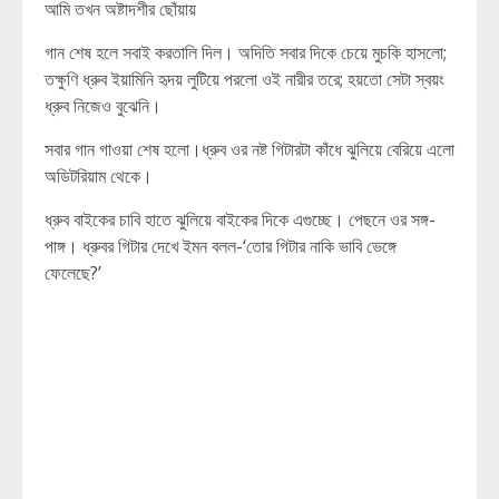
আমি তখন অষ্টাদশীর ছোঁয়ায়
গান শেষ হলে সবাই করতালি দিল। অদিতি সবার দিকে চেয়ে মুচকি হাসলো;
তক্ষুণি ধ্রুব ইয়ামিনি হৃদয় লুটিয়ে পরলো ওই নারীর তরে; হয়তো সেটা স্বয়ং
ধ্রুব নিজেও বুঝেনি।
সবার গান গাওয়া শেষ হলো।ধ্রুব ওর নষ্ট গিটারটা কাঁধে ঝুলিয়ে বেরিয়ে এলো
অডিটরিয়াম থেকে।
ধ্রুব বাইকের চাবি হাতে ঝুলিয়ে বাইকের দিকে এগুচ্ছে। পেছনে ওর সঙ্গ-
পাঙ্গ। ধ্রুবর গিটার দেখে ইমন বলল-‘তোর গিটার নাকি ভাবি ভেঙ্গে
ফেলেছে?’