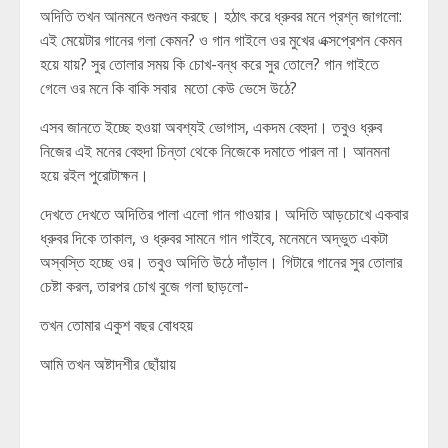
অদিতি তখন আনমনে গুনগুন করছে। হঠাৎ করে ধ্রুবর মনে প্রশ্ন জাগলো:
এই মেয়েটার গানের গলা কেমন? ও গান গাইলে ওর মুখের এক্সপ্রেশন কেমন
হয়ে যায়? সুর তোলার সময় কি চোখ-বন্ধ করে সুর তোলে? গান গাইতে
গেলে ওর মনে কি বাকি সবার মতো কেউ ভেসে উঠে?
এসব জানতে ইচ্ছে হওয়া অবশ্যই ভোগাস, একদম বেহুদা। তবুও ধ্রুব
নিজের এই মনের বেহুদা চিন্তা থেকে নিজেকে দমাতে পারল না। আনমনা
হয়ে রইল পুরোটাক্ষন।
দেখতে দেখতে অদিতির পালা এলো গান গাওয়ার। অদিতি আড়চোখে একবার
ধ্রুবর দিকে তাকাল, ও ধ্রুবর সামনে গান গাইবে, মনেমনে অদ্ভুত একটা
অস্বস্তি হচ্ছে ওর। তবুও অদিতি উঠে দাঁড়াল। গিটারে গানের সুর তোলার
চেষ্টা করল, তারপর চোখ বুজে গলা ছাড়লো-
তখন তোমার একুশ বছর বোধহয়
আমি তখন অষ্টাদশীর ছোঁয়ায়