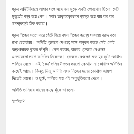
ধ্রুব অডিটরিয়ামে আসার সঙ্গে সঙ্গে হল জুড়ে একটা শোরগোল ছিলো, সেটা
মুহূর্তেই বন্ধ হয়ে গেল। সবাই তাড়াহুড়োভাবে ব্যস্ত হয়ে যায় যার যার
ইনস্ট্রুমেন্ট ঠিক করতে।
ধ্রুব নিজের মতো করে হেঁটে গিয়ে বসল নিজের জন্যে সবসময় বরাদ্দ করে
রাখা চেয়ারটায়। অদিতি ধ্রুবকে দেখছে; সঙ্গে অনুভব করছে সেই একই
যন্ত্রণাদায়ক বুকের কাঁপুনি। কেন বারবার, বারবার ধ্রুবকে দেখলেই
এলোমেলো লাগে অদিতির নিজেকে। ধ্রুবকে দেখলেই মনে হয় ছুটে কোথাও
পালিয়ে যেতে। এই ‘কেন’ গুলির উত্তর হয়তো কোথাও না কোথাও অদিতির
কাছেই আছে। কিন্তু ভিতু অদিতি এসব নিজের মনের কোথাও জায়গা
দিতেই চায়না। ও ছুটে, পালিয়ে যায় এই অনুভূতিগুলো থেকে।
অদিতি তানিয়ার কানের কাছে ঝুঁকে ডাকলো-
‘তানিয়া?’