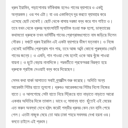
ধ্রুব ইয়ামিন, পড়াশোনায় ফাঁকিবাজ হলেও গানের ব্যাপারে ও একটু
অন্যরকম। ওর শখ এটা। যা ওর একাকিত্ব দূর করতে ব্যাবহার করে
এসেছে ছোট থেকেই। ছোট থেকে বাসায় দরজা বন্ধ করে গান গাইত ও।
তবে যখন থেকে ধ্রুবর অ্যাংসাইটি অ্যাটাক হওয়া শুরু হলো, ডাক্তারের
কথামতো ধ্রুবকে তখন ভার্সিটির গানের প্রোগ্রামগুলোতে নাম জড়িয়ে দিলেন
সৌরভ। বখাটে ধ্রুব ইয়ামিন এই একটা ব্যাপারে ভীষণ যত্নবান। ও নিজে
থেকেই ভার্সিটির প্রোগ্রাম গান গায়, তবে আজ অব্দি কোনো পুরুষ্কার নেয়নি
গানের জন্যে। ও এমনি, গান গাওয়া শেষ হলেই ওকে আর খুঁজে পাওয়া
যায়না। ও ছুটে বেড়ায় নানাদিকে। পরবর্তীতে প্রফেসররা বিরক্ত হয়ে
ধ্রুবকে প্রাইজ দেওয়াই বন্ধ করে দিয়েছেন।
সেসব কথা যাক! আপাতত সবাই প্র্যাক্টিস শুরু করেছে। অদিতি অন্য
আরেকটা গিটার হাতে তুললো। ধ্রুবও আরেকজনের গিটার নিলো নিজের
হাতে। ও আলগোছে সেটা হাতে নিয়ে স্ট্রিংয়ে হাত নাড়াতে নাড়াতে আরো
একবার অদিতির দিকে তাকাল। ভাবে ও; সামান্য হাত ছুঁতেই এই মেয়ের
এত করুন অবস্থা দেখে হঠাৎ করেই গম্ভীর ধ্রুবর কেন যেন হাসি পেয়ে
গেল। এতটা নাজুক মেয়ে তো আর ঢাকা শহরে সবসময় দেখা হয়না ওর।
বলতে চাইলে এই প্রথম।