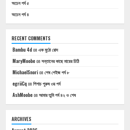
অচেন পর্ব ৫
অচেন পর্ব ৪
RECENT COMMENTS
Bambu 4d
on
এক মুঠো রোদ
MaryMoobe
on
সন্তানের কাছে মায়ের চিঠি
MichaelSnori
on
শেষ পেইজ পর্ব ৮
egriiCq
on
পিশাচ পুরুষ ৩য় পর্ব
AshMoobe
on
আমার তুমি পর্ব ৪২ ও শেষ
ARCHIVES