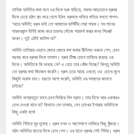
তানিয়া অদিতির কথা শুনে ওর দিকে ভ্রু নাড়িয়ে, পরপর আড়চোখে ধ্রুবর
দিকে চেয়ে হঠাৎ শব্দ করে হেসে উঠল: ধ্রুবকে শুনিয়ে শুনিয়ে বলতে লাগল-
‘আরে অদিতি; ধ্রুব ভাই তো আমাদের ভার্সিটির সেরা গায়ক। সব গানের
পারফরমান্স উনিই জাজ করে তারপর স্টেজে পারফর্ম করার জন্য সিলেক্ট
করেন। তুই এটাই জানিস না?’
অদিতি তানিয়ার এভাবে জোরে জোরে বলা কথায় রীতিমত ভরকে গেল, চোখ
বড়বড় করে ধ্রুবর দিকে তাকাল। ধ্রুব তীক্ষ্ম চোখে তাকিয়ে রয়েছে ওর
দিকে। অদিতিকে কি ভাবছে সে? ও যেচে তার খোঁজ নিচ্ছে? কিন্তু অদিতি
তো ধ্রুবর কথা জিজ্ঞেস করেনি। ধ্রুব চেয়ে আছে এখনো; ওর চোখে-মুখে
কিছুটা অবাক ভাব। হয়তো আশা করেনি, অদিতি ওর সম্বন্ধে জানতে
চাইছে?
অদিতি অপ্রস্তুত ভাবে চোখ ফিরিয়ে নিল দ্রুত। তার দিকে আর একবারও
চোখ দেওয়া যাবে না? কিভাবে যেন তাকায়, যেন চোখের ইশারায় অদিতিকে
কিছু একটা বলে!
অদিতি গিটারে সুর তুলছে। ধ্রুব তখন ও আশেপাশে তাকিয়ে কিছু খুঁজছে।
হঠাৎ অদিতির হাতের দিকে চোখ গেল। ওর হাতে ধ্রুবর সেই গিটার। ধ্রুব