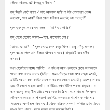
স্টেজে আছেন, এটা কিন্তু ফাইনাল।’
রাজু টিপ্পনি কেটে বলল -‘ ভাই আজকাল দাড়ি না উঠা পোলাপান প্রেম
করতেসে, আর আপনি কিনা প্রেম স্বীকার করতেই ভয় পাচ্ছেন?’
ধ্রুব ভ্রু কুচকে ফেলল, বলল —‘আমি ভয় পাচ্ছি?’
রাজু হেসে হেসেই বললো—‘হ্যা, পাচ্ছেনই তো।’
‘তোরে তো আমি—‘ ধ্রুব তেড়ে গেল রাজুর দিকে। রাজু দৌড় লাগাল।
ধ্রুব ধরতে পেলে মান-ইজ্জত থাকবে না আর। রাস্তায়ই ধরে মাইর
লাগাবে।
তখন হোস্টেলে যাচ্ছে অদিতি। ও কাঁধের ব্যাগ একহাতে চেপে অপরহাতে
ফোনে কথা বলতে বলতে হাঁটছিল। ধ্রুব দৌড়ের সময় ওকে লক্ষ্য করেনি,
অদিতি ফোনে কথা বলছিল দেখে ও ধ্রুবকে খেয়াল করেনই। তারপর; তারপর
দুজনেই খেলো ধাক্কা একটা। অদিতির ফোন ছিটকে পরলো রাস্তায়। ও
চোখ বড়বড় করে, টাল হারিয়ে পরে যেতে নিচ্ছিল। তবে সামলে নিল ধ্রুব।
কৌশলে একহাতে চেপে ধরলো ওর পিঠ, অপরহাতে পাশে থাকা গাছ ধরে
নিজেকেও একইসঙ্গে পরে যাওয়া থেকে আটকে ফেলল। অদিতি তখন হাতের
আঙুল দিয়ে খামচে ধরেছে ধ্রুবর বুকের কাচের টিশার্ট।