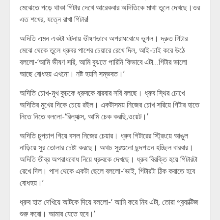
মেঝেতে পড়ে থাকা গিটার দেখে আরেকবার অদিতিকে মাথা তুলে দেখছে।ওর
এত শখের, যত্নে রাখা গিটার!
অদিতি এমন একটা ঘটনায় ভীষণভাবে অপরাধবোধে ভুগল। দ্রুত গিটার
মেঝে থেকে তুলে ধ্রুবর পাশের চেয়ারে রেখে দিল, আই-ঢাই করে উঠে
বললো-‘আমি ভীষণ সরি, আমি বুঝতে পারিনি কিভাবে এটা…গিটার ভালো
আছে বোধহয় এখনো। নষ্ট হয়নি সম্ভবত।’
অদিতি চোখ-মুখ কুচকে ধ্রুবকে বারবার সরি বলছে। ধ্রুব স্থির চোখে
অদিতির মুখের দিকে চেয়ে রইল। একটাসময় নিজের চোখ সরিয়ে গিটার হাতে
নিতে নিতে বললো-‘রিল্যাক্স, আমি চেক করছি,ওয়েট।’
অদিতি চুপচাপ গিয়ে বসল নিজের চেয়ার। ধ্রুব গিটারের স্ট্রিংয়ে আঙুল
নাড়িয়ে সুর তোলার চেষ্টা করছে। অথচ সুরগুলো ছন্দপতন হচ্ছিল বারবার।
অদিতি তীব্র অপরাধবোধ নিয়ে ধ্রুবকে দেখছে। ধ্রুব বিরক্তি হয়ে গিটারটা
রেখে দিল। পাশ থেকে একটা ছেলে বললো-‘ভাই, গিটারটা ঠিক করাতে হবে
বোধহয়।’
ধ্রুব হাত দেখিয়ে আটকে দিয়ে বললো-‘ আমি করে নিব এটা, তোরা প্র‍্যাক্টিজ
শুরু করো। আমার যেতে হবে।’