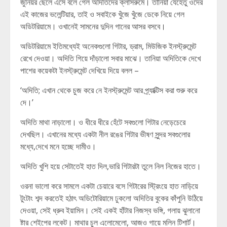
জুনিয়র ছেলে এসে বলে গেল অদিতিদের ক্লাসরুমে। তানিয়া যেহেতু ওদের
এই কাজের ভলেন্টিয়ার, তাই ও সবাইকে খুঁজে খুঁজে ডেকে নিয়ে গেল
অডিটরিয়ামে। ওখানেই সামনের দুদিন গানের আসর বসবে।
অডিটরিয়ামে ইতিমধ্যেই অনেকগুলো গিটার, ড্রাম, মিউজিক ইনস্ট্রুমেন্ট
রেখে দেওয়া। অদিতি গিয়ে দাঁড়ালো সবার মাঝে। তানিয়া অদিতিকে দেখে
পাশের কয়েকটা ইনস্ট্রুমেন্ট দেখিয়ে দিয়ে বলল –
‘অদিতি; এখান থেকে চুজ করে নে ইনস্ট্রুমেন্ট আর প্র্যাক্টিস করা শুরু করে
দে।’
অদিতি মাথা নাড়ালো। ও ধীরে ধীরে হেঁটে সবগুলো গিটার নেড়েচেরে
দেখছিল। এখানের মধ্যে একটা নীল রঙের গিটার ভীষণ সুন্দর সবগুলোর
মধ্যে,দেখে মনে হচ্ছে দামীও।
অদিতি খুশি হয়ে সেটাতেই হাত দিল,ভারি গিটারটা তুলে নিল নিজের হাতে।
ওরনা ভালো করে সামলে একটা চেয়ারে বসে গিটারের স্ট্রিংয়ে হাত নাড়িয়ে
টুংটাং শব্দ করতেই হঠাৎ অডিটোরিয়ামে ঢুকলো অদিতির বুকের কাঁপুনি উঠিয়ে
দেওয়া, সেই ধ্রুব ইয়ামিন। সেই একই হাঁটার নিজস্ব ভঙ্গি, গলায় ঝুলানো
ষ্টার শেইপের লকেট। মাথার চুল এলোমেলো, আজও গায়ে মলিন টিশার্ট।