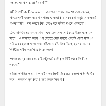
নজরেও আসা যায়, জানিস সেটা?’
অদিতি তানিয়ার দিকে তাকাল। ওর গান গাওয়ার বড্ড শখ ছোট থেকেই।
মাঝেমধ্যেই গুনগুন করে গান গাওয়াও হতো। তবে কোনো অনুষ্ঠানে কখনোই
গাওয়া হইনি। বাবা শুনলে ঠ্যাং ভেঙে ঘরে বসিয়ে রাখবে, সেজন্যে।
হঠাৎ অদিতির মত বদলে গেল। ওর হঠাৎ কেন যে উড়তে ইচ্ছে হলো,কে
জানে। ও আনমনে ভাবে, ওরা যেহেতু জোর করছে; গেয়েই ফেলা যাক।ও
তাই এবার হালকা হেসে মাথা নাড়িয়ে সম্মতি দিয়ে দিলো, হাতের গানের
লিস্টটায় সাইন করে দিতে দিতে বললো-
‘গানের জন্যে আমার কাছে ইনস্ট্রুমেন্ট নেই। ভার্সিটি থেকে কি দিবে
এগুলো?’
তানিয়া অদিতির হাত থেকে সাইন করা লিস্ট নিয়ে জমা করলো বাকি লিস্টের
সঙ্গে। বললো-‘ হ্যাঁ দিবে। তুই চিন্তা নিস না।’