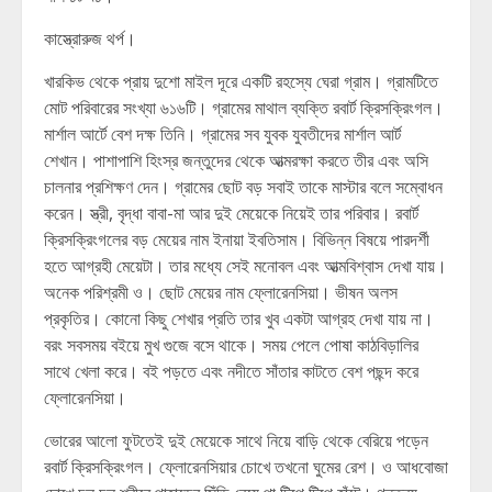
কাস্ত্রোরুজ থর্প।
খারকিভ থেকে প্রায় দুশো মাইল দূরে একটি রহস্যে ঘেরা গ্রাম। গ্রামটিতে
মোট পরিবারের সংখ্যা ৬১৬টি। গ্রামের মাথাল ব্যক্তি রবার্ট ক্রিসক্রিংগল।
মার্শাল আর্টে বেশ দক্ষ তিনি। গ্রামের সব যুবক যুবতীদের মার্শাল আর্ট
শেখান। পাশাপাশি হিংস্র জন্তুদের থেকে আত্মরক্ষা করতে তীর এবং অসি
চালনার প্রশিক্ষণ দেন। গ্রামের ছোট বড় সবাই তাকে মাস্টার বলে সম্বোধন
করেন। স্ত্রী, বৃদ্ধা বাবা-মা আর দুই মেয়েকে নিয়েই তার পরিবার। রবার্ট
ক্রিসক্রিংগলের বড় মেয়ের নাম ইনায়া ইবতিসাম। বিভিন্ন বিষয়ে পারদর্শী
হতে আগ্রহী মেয়েটা। তার মধ্যে সেই মনোবল এবং আত্মবিশ্বাস দেখা যায়।
অনেক পরিশ্রমী ও। ছোট মেয়ের নাম ফ্লোরেনসিয়া। ভীষন অলস
প্রকৃতির। কোনো কিছু শেখার প্রতি তার খুব একটা আগ্রহ দেখা যায় না।
বরং সবসময় বইয়ে মুখ গুজে বসে থাকে। সময় পেলে পোষা কাঠবিড়ালির
সাথে খেলা করে। বই পড়তে এবং নদীতে সাঁতার কাটতে বেশ পছন্দ করে
ফ্লোরেনসিয়া।
ভোরের আলো ফুটতেই দুই মেয়েকে সাথে নিয়ে বাড়ি থেকে বেরিয়ে পড়েন
রবার্ট ক্রিসক্রিংগল। ফ্লোরেনসিয়ার চোখে তখনো ঘুমের রেশ। ও আধবোজা