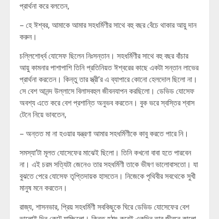
প্রার্থনা করে বলতেন,
– হে ঈশ্বর, আমাকে আমার সহধর্মিণীর সাথে বহু বছর বেঁচে থাকার আয়ু দান
করুন।
চল্লিশোর্ধ্ব যোসেফ ছিলেন নিঃসন্তান। সহধর্মিণীর সাথে বহু বছর বাঁচার
আয়ু কামনার পাশাপাশি তিনি প্রতিনিয়ত ঈশ্বরের কাছে একটা সন্তান লাভের
প্রার্থনা করতেন। কিন্তু তার স্ত্রী’র এ ব্যাপারে কোনো হেলদোল ছিলো না।
সে বেশ আনন্দ উল্লাসে বিলাসবহুল জীবনযাপন করছিলো। ডেভিড যোসেফ
অবশ্য এতে করে বেশ প্রশান্তি অনুভব করতেন। বুক ভরে স্বস্তির শ্বাস
টেনে নিয়ে ভাবতেন,
– অন্তত মা না হওয়ার যন্ত্রণা আমার সহধর্মিণীকে কাবু করতে পারে নি।
সমস্যা’টা মূলত যোসেফের মাঝেই ছিলো। তিনি কখনো বাবা হতে পারবেন
না। এই চরম সত্যিটা জেনেও তার সহধর্মিণী তাকে ভীষণ ভালোবাসতো। যা
বুঝতে পেরে যোসেফ তৃপ্তিদায়ক হাসতেন। নিজেকে পৃথিবীর সবথেকে সুখী
মানুষ মনে করতেন।
রাজ্য, শাসনভার, প্রিয় সহধর্মিণী সবকিছুকে ঘিরে ডেভিড যোসেফের বেশ
ভালোই দিন কেটে যাচ্ছিলো। কিন্তু হঠাৎ করেই একদিন তার জীবনে কালো