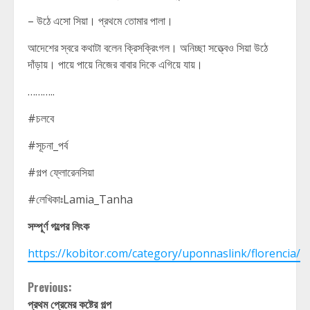
– উঠে এসো সিয়া। প্রথমে তোমার পালা।
আদেশের স্বরে কথাটা বলেন ক্রিসক্রিংগল। অনিচ্ছা সত্ত্বেও সিয়া উঠে
দাঁড়ায়। পায়ে পায়ে নিজের বাবার দিকে এগিয়ে যায়।
………..
#চলবে
#সূচনা_পর্ব
#গল্প ফ্লোরেনসিয়া
#লেখিকাঃLamia_Tanha
সম্পূর্ণ গল্পের লিংক
https://kobitor.com/category/uponnaslink/florencia/
Continue
Previous:
প্রথম প্রেমের কষ্টের গল্প