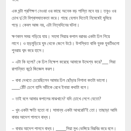
এক ঘন্টা প্রশিক্ষণ নেওয়া ওর কাছে অনেক বড় শাস্তি মনে হয়। তবুও ওর
চোখ দু’টো বিশ্বাসঘাতকতা করে। গাছে হেলান দিতেই নিমেষেই ঘুমিয়ে
পড়ে। কেবল আজ নয়, এটা নিত্যদিনের ঘটনা।
ক্ষণকাল সময় গড়িয়ে যায়। সহসা সিয়ার কপাল বরাবর একটা ঢিল গিয়ে
লাগে। ও হুড়মুড়িয়ে ঘুম থেকে জেগে উঠে। উপস্থিত বাকি যুবক যুবতীগুলো
পুনরায় শব্দ করে হাসে।
– এটা কি হলো? কে ঢিল নিক্ষেপ করেছে আমাকে উদ্দেশ্য করে?___ সিয়া
রাগান্বিত কন্ঠে জিজ্ঞেস করল।
– বাবা দেখতে চেয়েছিলেন আমার ঢিল ছোঁড়ার নিশানা কতটা ভালো।
____ঠোঁট চেপে হাসি আঁটকে রেখে ইনায়া কথাটা বলে।
– তাই বলে আমার কপালের মাঝখানে? যদি চোখে লেগে যেতো?
– খুব একটা ক্ষতি হতো না। সামান্য একটা আখরোট’ই তো। তাছাড়া আমি
বাবার আদেশ পালনে বাধ্য।
– বাবার আদেশ পালনে বাধ্য। _____সিয়া মুখ ভেঙ্গিয়ে বিরবির করে বলে।