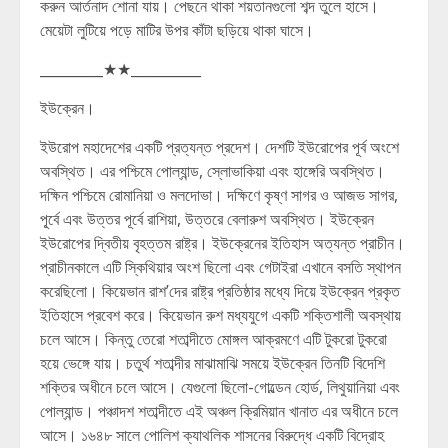
করুন আর্তনাদ শোনা যায়। পেছনে থাকা শয়তানগুলো শব্দ তুলে হাসে।
মেয়েটা লুটিয়ে পড়ে মাটির উপর কাঁটা ছড়িয়ে থাকা ঘাসে।
_________★★__________
ইউক্রেন।
ইউরোপ মহাদেশের একটি প্রত্যন্ত প্রদেশ। দেশটি ইউরোপের পূর্ব অংশে
অবস্থিত। এর পশ্চিমে পোল্যান্ড, স্লোভাকিয়া এবং হাঙ্গেরি অবস্থিত।
দক্ষিন পশ্চিমে রোমানিয়া ও মলদোভা। দক্ষিণে কৃষ্ণ সাগর ও আজভ সাগর,
পূ্র্বে এবং উত্তর পূর্বে রাশিয়া, উত্তরে বেলারুশ অবস্থিত। ইউক্রেন
ইউরোপের দ্বিতীয় বৃহত্তম রাষ্ট্র। ইউক্রেনের ইতিহাস অত্যন্ত প্রাচীন।
প্রাচীনকালে এটি স্কিথিয়ার অংশ ছিলো এবং গেটাইরা এখানে বসতি স্থাপন
করেছিলো। কিয়েভান রাশ’দের রাষ্ট্র প্রতিষ্ঠার মধ্যে দিয়ে ইউক্রেন প্রকৃত
ইতিহাসে প্রবেশ করে। কিয়েভান রুশ মধ্যযুগে একটি শক্তিশালী অবস্থায়
চলে আসে। কিন্তু তেরো শতাব্দীতে মোঙ্গল আক্রমণে এটি টুকরো টুকরো
হয়ে ভেঙ্গে যায়। চতুর্থ শতাব্দীর মাঝামাঝি সময়ে ইউক্রেন তিনটি বিদেশি
শক্তির অধীনে চলে আসে। যেগুলো ছিলো-গোল্ডেন হোর্ড, লিথুয়ানিয়া এবং
পোল্যান্ড। পঞ্চাদশ শতাব্দীতে এই অঞ্চল ক্রিমিয়ান খানাত এর অধীনে চলে
আসে। ১৬৪৮ সালে পোলিশ ক্যাথলিক শাসনের বিরুদ্ধে একটি বিদ্রোহ