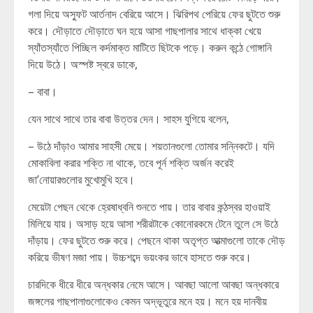
গলা দিয়ে অস্ফুট আর্তনাদ বেরিয়ে আসে। ঝিরিপথ পেরিয়ে ফের ছুটতে শুরু
করে। দৌড়াতে দৌড়াতে ঘন হয়ে আসা গাছপালার সাথে ধাক্কা খেয়ে
স্যাঁতস্যাঁতে পিচ্ছিল কর্দমাক্ত মাটিতে ছিটকে পড়ে। করুন কন্ঠে গোঙ্গানি
দিয়ে উঠে। অস্পষ্ট স্বরে ডাকে,
– বাবা।
যেন সাথে সাথে তার বাবা উত্তর দেন। সাহস যুগিয়ে বলেন,
– উঠে দাঁড়াও আমার সাহসী মেয়ে। শয়তানগুলো তোমার সন্নিকটে। যদি
মোকাবিলা করার শক্তি না থাকে, তবে পূর্ন শক্তি অর্জন করেই
জা’নোয়ারগুলোর মুখোমুখি হবে।
মেয়েটা পেছন থেকে হ্রেষাধ্বনি শুনতে পায়। তার বাবার কন্ঠস্বর হাওয়াই
মিলিয়ে যায়। অসাড় হয়ে আসা শরীরটাকে কোনোরকমে টেনে তুলে সে উঠে
দাঁড়ায়। ফের ছুটতে শুরু করে। পেছনে থাকা অতৃপ্ত আত্মাগুলো তাকে দৌড়
করিয়ে ভীষণ মজা পায়। উচ্চশব্দে ভয়ংকর ভাবে হাসতে শুরু করে।
চারদিকে ধীরে ধীরে অন্ধকার নেমে আসে। আবছা আলো আবছা অন্ধকারে
জঙ্গলের গাছপালাগুলোকেও কেমন অদ্ভূতুরে মনে হয়। মনে হয় দানবীয়