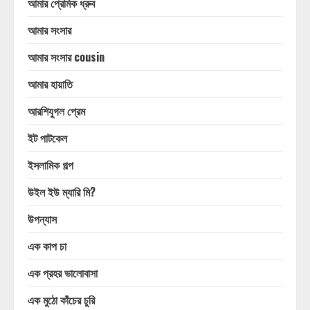
আমার প্রেমিক ধ্রুব
আমার সংসার
আমার সংসার cousin
আমার হায়াতি
আরশিযুগল প্রেম
ইট পাটকেল
ইসলামিক গল্প
উইল ইউ ম্যারি মি?
উপন্যাস
এক কাপ চা
এক প্রহর ভালোবাসা
এক মুঠো কাঁচের চুরি