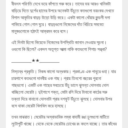
বীভৎস পরিণতি দেখে ভয়ে কাঁপতে শুরু করে। তাদের ভয় আরও খানিকটা
বাড়িয়ে দিতে দুর্গের ছাদের উপরে অনেকটা উঁচুতে কতগুলো ভয়ংকর দেখতে
বিশাল আকৃতির বাদুড় উড়ো উড়ি করে। একটা কালো ধোঁয়ার কুন্ডলী দলা
পাকিয়ে গোল গোল ঘুরে। বাদুড়গুলো নিজেদের দাঁত খিচিয়ে সমবেত
মানুষগুলোকে হঠাৎই আক্রমন করে বসে।
এই দিনটা ছিলো কিয়েভে নিজেদের উপস্থিতি জানান দেওয়ার সূচনা।
ওগুলো কি ছিলো? একদল অতৃপ্ত আত্মা নাকি কতগুলো পিশাচ সত্ত্বা?
__________★★__________
নিস্তব্ধ প্রকৃতি। নিকষ কালো অন্ধকার। প্রকাণ্ড এক পাথুরে গুহা। যার
চারপাশে কতগুলো দানবীয় ওক গাছ। প্রায় তিনশো বছরের পুরনো
গাছগুলো। একটি ওক গাছের সবচেয়ে উঁচু ডালে ঝুলন্ত দোলনায় দোল
খাচ্ছিলো মেয়েটা। দুইপাশে শক্ত, মোটা রশি দিয়ে টানানো কাঠের সরু
তক্তা দিয়ে বানানো দোলনাটা প্রায় দশফুট উঁচুতে ঝুলছে। দোলনার উপর
বসে থাকা মেয়েটা খিলখিল করে হাসছে।
তখন মাঝরাত। মেয়েটার অস্বাভাবিক লম্বা বাদামী রঙা চুলগুলো মাটিতে
লুটোপুটি খাচ্ছে। থেকে থেকে মেয়েটার চোখের রং বদলে যাচ্ছে। তার কাঁধের