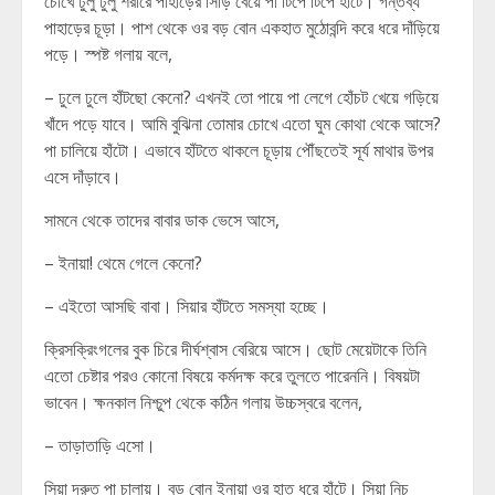
চোখে ঢুলু ঢুলু শরীরে পাহাড়ের সিঁড়ি বেয়ে পা টিপে টিপে হাঁটে। গন্তব্য
পাহাড়ের চূড়া। পাশ থেকে ওর বড় বোন একহাত মুঠোবন্দি করে ধরে দাঁড়িয়ে
পড়ে। স্পষ্ট গলায় বলে,
– ঢুলে ঢুলে হাঁটছো কেনো? এখনই তো পায়ে পা লেগে হোঁচট খেয়ে গড়িয়ে
খাঁদে পড়ে যাবে। আমি বুঝিনা তোমার চোখে এতো ঘুম কোথা থেকে আসে?
পা চালিয়ে হাঁটো। এভাবে হাঁটতে থাকলে চূড়ায় পৌঁছতেই সূর্য মাথার উপর
এসে দাঁড়াবে।
সামনে থেকে তাদের বাবার ডাক ভেসে আসে,
– ইনায়া! থেমে গেলে কেনো?
– এইতো আসছি বাবা। সিয়ার হাঁটতে সমস্যা হচ্ছে।
ক্রিসক্রিংগলের বুক চিরে দীর্ঘশ্বাস বেরিয়ে আসে। ছোট মেয়েটাকে তিনি
এতো চেষ্টার পরও কোনো বিষয়ে কর্মদক্ষ করে তুলতে পারেননি। বিষয়টা
ভাবেন। ক্ষনকাল নিশ্চুপ থেকে কঠিন গলায় উচ্চস্বরে বলেন,
– তাড়াতাড়ি এসো।
সিয়া দ্রুত পা চালায়। বড় বোন ইনায়া ওর হাত ধরে হাঁটে। সিয়া নিচু