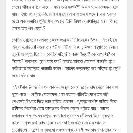
মেঘের আঁধার ঘনিয়ে আসে। যখন তার সহধর্মিণী অকস্মাৎ অন্তঃসত্ত্বা হয়ে
যায়। যোসেফ স্যাভেরিনের মাথায় যেন আকাশ ভেঙ্গে পড়ে। বাবা হওয়ার
মতো এক অনাবিল খুশির খবর পেয়েও তিনি ভীষণ ক্রোধান্বিত হন। কিন্তু
কেনো তার এই ক্রোধ?
ডেভিড যোসেফের সমস্ত ক্রোধ জমা হয় চিকিৎসকের উপর। নিশ্চয়ই সে
মিথ্যা বলেছিলো! নতুবা তার পরীক্ষা নিরীক্ষা এবং চিকিৎসা পদ্ধতিতে কোনো
ত্রুটি অবশ্যই ছিলো। কোনটা সত্যি? কোনটা মিথ্যা? কে অপরাধী? কে
নির্দোষ? অবশেষে প্রাণ যাবে কার? ভাবতে ভাবতে যোসেফ গাম্ভীর্য মুখে
করিডোরে ইতস্তত পায়চারি করেন। তারপর হন্তদন্ত হয়ে সত্যির মুখোমুখি
হতে বেরিয়ে যান।
এই ঘটনার ঠিক দু’দিন পর এক ভর সন্ধ্যা বেলায় দুর্গের ছাদ থেকে তার লাশ
ঝুলে পড়ে। ডেভিড যোসেফের এমন ভয়াবহ পরিণতি দেখে তার স্ত্রী
সেখানেই চিৎকার দিয়ে জ্ঞান হারিয়ে ফেলেন। ঝুলন্ত লাশ’টা নামিয়ে নিতে
রক্ষীদের শিরদাঁড়া বেয়ে আতংকের শীতল স্রোত গড়িয়ে যায়। তাদের
মহামান্য শাসকের রক্তশূন্য ফ্যাকাশে মুখখানার ঠোঁটদ্বয় ছিলো কুচকুচে
কালো। খুলে রাখা চোখ দু’টো যেন কোটরের বাইরে বেরিয়ে আসতে
চেয়েছিলো। দুর্গের মানুষগুলো একজন প্রভাবশালী ক্ষমতাবান শাসকের এমন