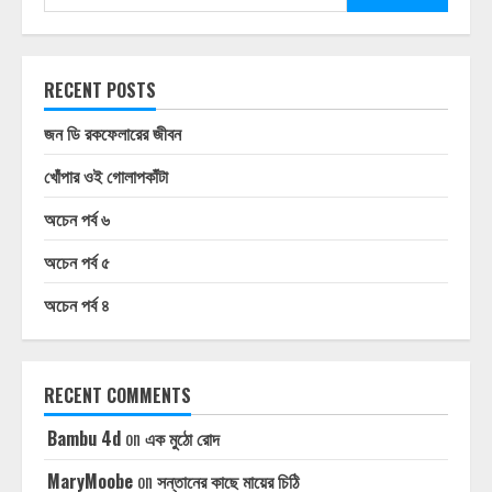
RECENT POSTS
জন ডি রকফেলারের জীবন
খোঁপার ওই গোলাপকাঁটা
অচেন পর্ব ৬
অচেন পর্ব ৫
অচেন পর্ব ৪
RECENT COMMENTS
Bambu 4d
on
এক মুঠো রোদ
MaryMoobe
on
সন্তানের কাছে মায়ের চিঠি