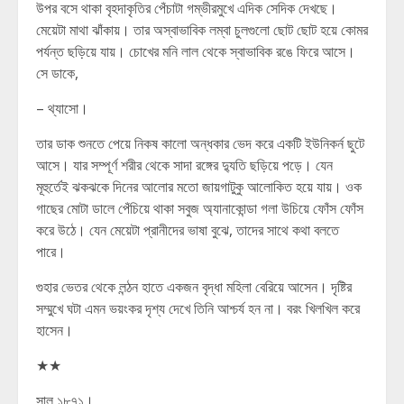
উপর বসে থাকা বৃহদাকৃতির পেঁচাটা গম্ভীরমুখে এদিক সেদিক দেখছে।
মেয়েটা মাথা ঝাঁকায়। তার অস্বাভাবিক লম্বা চুলগুলো ছোট ছোট হয়ে কোমর
পর্যন্ত ছড়িয়ে যায়। চোখের মনি লাল থেকে স্বাভাবিক রঙে ফিরে আসে।
সে ডাকে,
– থ্যাসো।
তার ডাক শুনতে পেয়ে নিকষ কালো অন্ধকার ভেদ করে একটি ইউনিকর্ন ছুটে
আসে। যার সম্পূর্ণ শরীর থেকে সাদা রঙ্গের দ্যুতি ছড়িয়ে পড়ে। যেন
মূহুর্তেই ঝকঝকে দিনের আলোর মতো জায়গাটুকু আলোকিত হয়ে যায়। ওক
গাছের মোটা ডালে পেঁচিয়ে থাকা সবুজ অ্যানাকোন্ডা গলা উচিয়ে ফোঁস ফোঁস
করে উঠে। যেন মেয়েটা প্রানীদের ভাষা বুঝে, তাদের সাথে কথা বলতে
পারে।
গুহার ভেতর থেকে লন্ঠন হাতে একজন বৃদ্ধা মহিলা বেরিয়ে আসেন। দৃষ্টির
সম্মুখে ঘটা এমন ভয়ংকর দৃশ্য দেখে তিনি আশ্চর্য হন না। বরং খিলখিল করে
হাসেন।
★★
সাল ১৮৭১।