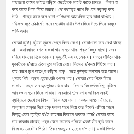
গাছগুলো তাদের দু’হাত বাড়িয়ে মেয়েটাকে জাপ্টে ধরতে চায়ছে। বিশাল হা
করে তাকে গিলে নিতে চায়ছে। ঝোপঝাড়ের পাশে কি যেন সড়সড় করে
উঠে। গাছের ডালে বসে থাকা পাখিগুলো আতংকিত হয়ে ডানা ঝাপ্টায়।
শঙ্কিত কন্ঠে চেঁচামেচি করে মেয়েটার মাথার উপর দিয়ে উড়ে গিয়ে বহুদূরে
পাড়ি জমায়।
মেয়েটা ছুটে। ছুটতে ছুটতে পেছন ফিরে দেখে। ঘোড়াগুলো আর দেখা যাচ্ছে
না। অসাবধানতাবশত ধাক্কা খায় সামনে থাকা শক্ত কিছুর সাথে। নজর
সরিয়ে সামনের দিকে তাকায়। মুহূর্তেই ভয়াবহ চমকায়। সামনে দাঁড়িয়ে থাকা
যুবকটাকে দু’হাতে ঠেলে দূরে সরিয়ে দেয়। নিজেও দু’কদম পিছিয়ে যায়।
তার চোখে মুখে আতঙ্ক ছড়িয়ে পড়ে। ভয়ে কন্ঠস্বর অবরোধ হয়ে আসে।
পুনরায় পিঠ পেছনে হ্রেষাধ্বনি শুনতে পায়। মেয়েটা ফের পিছন ফিরে
তাকায়। সহসা তার হৃৎস্পন্দন থেমে যায়। বিস্ময়ে কিংকর্তব্যবিমূঢ় দৃষ্টিতে
আবারও সামনের দিকে তাকায়। একসাথে দু’জায়গায় অবিকল একই
ব্যক্তিকে দেখে সে নিশ্চল, নির্বাক হয়ে যায়। একজন সামনে দাঁড়ানো,
অন্যজন ঘোড়ার পিঠে চড়ে দলবল সাথে নিয়ে তার দিকেই এগিয়ে আসে।
কিন্তু একই ব্যক্তি দু’টো জায়গায় কিভাবে থাকতে পারে? মেয়েটা ভাবে।
তার ভাবনার মাঝেই পেছন থেকে আলোর গতিতে একটা তীর ছুটে আসে।
বিদ্ধ হয় মেয়েটার পিঠে। ঠিক মেরুদন্ডের হাড়ের বা’পাশে। একটা ক্ষিপ্ত