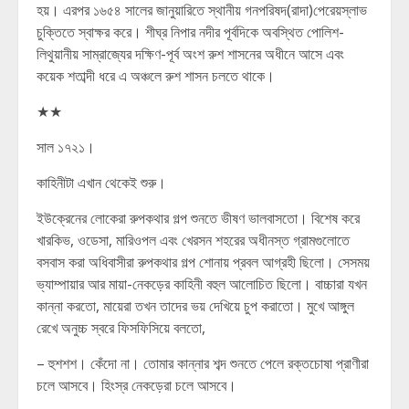
হয়। এরপর ১৬৫৪ সালের জানুয়ারিতে স্থানীয় গনপরিষদ(রাদা)পেরেয়স্লাভ
চুক্তিতে স্বাক্ষর করে। শীঘ্র নিপার নদীর পূর্বদিকে অবস্থিত পোলিশ-
লিথুয়ানীয় সাম্রাজ্যের দক্ষিণ-পূর্ব অংশ রুশ শাসনের অধীনে আসে এবং
কয়েক শতাব্দী ধরে এ অঞ্চলে রুশ শাসন চলতে থাকে।
★★
সাল ১৭২১।
কাহিনীটা এখান থেকেই শুরু।
ইউক্রেনের লোকেরা রুপকথার গল্প শুনতে ভীষণ ভালবাসতো। বিশেষ করে
খারকিভ, ওডেসা, মারিওপল এবং খেরসন শহরের অধীনস্ত গ্রামগুলোতে
বসবাস করা অধিবাসীরা রুপকথার গল্প শোনায় প্রবল আগ্রহী ছিলো। সেসময়
ভ্যাম্পায়ার আর মায়া-নেকড়ের কাহিনী বহুল আলোচিত ছিলো। বাচ্চারা যখন
কান্না করতো, মায়েরা তখন তাদের ভয় দেখিয়ে চুপ করাতো। মুখে আঙ্গুল
রেখে অনুচ্চ স্বরে ফিসফিসিয়ে বলতো,
– হুশশশ। কেঁদো না। তোমার কান্নার শব্দ শুনতে পেলে রক্তচোষা প্রাণীরা
চলে আসবে। হিংস্র নেকড়েরা চলে আসবে।