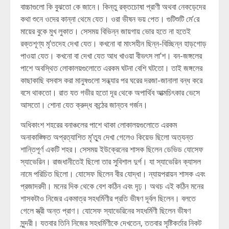
বাচ্চাগুলো কি বুঝতো কে জানে। কিন্তু রক্তচোষা প্রাণী অথবা নেকড়েদের
কথা শুনে ওদের কান্না থেমে যেত। ওরা ভীষন ভয় পেত। গুটিশুটি মে’রে
মায়ের বুকে মুখ লুকাত। সেসময় বিভিন্ন জায়গায় ভোর হতে না হতেই
রক্তশূণ্য মৃ’তদেহ দেখা যেত। কখনো বা মাংসহীন ছিন্ন-বিচ্ছিন্ন হাড়গোড়
পাওয়া যেত। কখনো বা দেখা যেত আধ খাওয়া বীভৎস লা’শ। বন-জঙ্গলের
পাশে অবস্থিত লোকালয়গুলোতে এরকম ঘটনা বেশি ঘটতো। তাই জঙ্গলের
কাছাকাছি বসবাস করা মানুষগুলো সন্ধ্যার পর ঘরের দরজা-জানালা বন্ধ করে
বসে থাকতো। রাত যত গভীর হতো দূর থেকে অপার্থিব আত্মচিৎকার ভেসে
আসতো। শোনা যেত ক্রুদ্ধ কন্ঠের জান্তব গর্জন।
অধিকাংশ শহরের বনাঞ্চলের পাশে থাকা লোকালয়গুলোতে এরকম
অনাকাঙ্ক্ষিত অপ্রত্যাশিত মৃ’ত্যু দেখা গেলেও কিয়েভ ছিলো অত্যন্ত
শান্তিপূর্ণ একটি শহর। সেসময় ইউক্রেনের শাসক ছিলেন ডেভিড যোসেফ
স্যাভেরিন। রাজধানীতেই ছিলো তার সুবিশাল দুর্গ। যা স্যাভেরিন ক্যাসল
নামে পরিচিত ছিলো। যোসেফ ছিলেন বীর যোদ্ধা। ন্যায়পরায়ন শাসক এবং
প্রজাদরদী। মনের দিক থেকে বেশ কঠিন এবং দৃঢ়। অথচ এই কঠিন মনের
শাসকটাও নিজের একমাত্র সহধর্মিণীর প্রতি ভীষণ দূর্বল ছিলেন। বলতে
গেলে স্ত্রী অন্ত প্রাণ। যোসেফ স্যাভেরিনের সহধর্মিণী ছিলেন ভীষণ
সুন্দরী। যতবার তিনি নিজের সহধর্মিণীকে দেখতেন, ততবার সৃষ্টিকর্তার নিকট