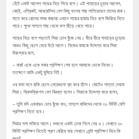
হেঁটে একটা আপেল গাছের নিচে গিয়ে বসে। এই পাহাড়ের চূড়ায় আপেল,
বেহুই, এপ্রিকট, আখরোটসহ বেশ কিছু ফলের গাছ লাগিয়েছেন তাদের বাবা।
যাতে করে রোদের সময় বাচ্চারা এখানে গাছের ছায়ার নিচে বসে জিরিয়ে নিতে
পারে। ক্ষুধা লাগলে গাছ থেকে ফল ছিঁড়ে খেতে পারে।
গাছের নিচে বসে পড়তেই সিয়া চোখ বুঁজে নেয়। ধীরে ধীরে পাহাড়ের চূড়োয়
আরও কিছু ছেলে মেয়ে উঠে আসে। নিজের বাবাকে উদ্দেশ্য করে সিয়া
উচ্চস্বরে বলে,
– বাবা! একে একে সবার প্রশিক্ষণ শেষ হলে আমাকে ডেকে নিবেন।
ততক্ষণে আমি একটু ঘুমিয়ে নিই।
ওর কথা শুনে বাকি ছেলে-মেয়েগুলো শব্দ করে হাঁসে। মোটেও পাত্তা দেয়না
সিয়া। ক্রিসক্রিংগল বেশ বিরক্ত হলেন। সিয়াকে উদ্দেশ্য করে বলেন,
– তুমি যদি একবারও চোখ বুঁজে নাও, তাহলে বাকিদের থেকে ৩০ মিনিট বেশি
প্রশিক্ষণ নিতে হবে।
সিয়ার গলা শুকিয়ে আসে। শুকনো একটা ঢোক গিলে নেয় ও। যেখানে ৩০
মিনিট প্রশিক্ষণ নিতেই প্রাণ বেরিয়ে যায় সেখানে ১ঘন্টা প্রশিক্ষণ নিবে কি
করে?