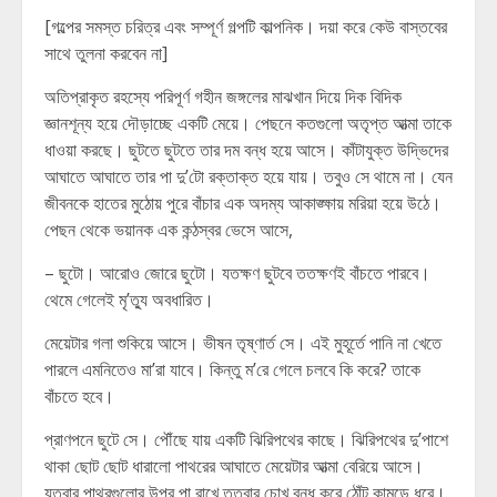
[গল্পের সমস্ত চরিত্র এবং সম্পূর্ণ গল্পটি কাল্পনিক। দয়া করে কেউ বাস্তবের
সাথে তুলনা করবেন না]
অতিপ্রাকৃত রহস্যে পরিপূর্ণ গহীন জঙ্গলের মাঝখান দিয়ে দিক বিদিক
জ্ঞানশূন্য হয়ে দৌড়াচ্ছে একটি মেয়ে। পেছনে কতগুলো অতৃপ্ত আত্মা তাকে
ধাওয়া করছে। ছুটতে ছুটতে তার দম বন্ধ হয়ে আসে। কাঁটাযুক্ত উদ্ভিদের
আঘাতে আঘাতে তার পা দু’টো রক্তাক্ত হয়ে যায়। তবুও সে থামে না। যেন
জীবনকে হাতের মুঠোয় পুরে বাঁচার এক অদম্য আকাঙ্ক্ষায় মরিয়া হয়ে উঠে।
পেছন থেকে ভয়ানক এক কন্ঠস্বর ভেসে আসে,
– ছুটো। আরোও জোরে ছুটো। যতক্ষণ ছুটবে ততক্ষণই বাঁচতে পারবে।
থেমে গেলেই মৃ’ত্যু অবধারিত।
মেয়েটার গলা শুকিয়ে আসে। ভীষন তৃষ্ণার্ত সে। এই মুহূর্তে পানি না খেতে
পারলে এমনিতেও মা’রা যাবে। কিন্তু ম’রে গেলে চলবে কি করে? তাকে
বাঁচতে হবে।
প্রাণপনে ছুটে সে। পৌঁছে যায় একটি ঝিরিপথের কাছে। ঝিরিপথের দু’পাশে
থাকা ছোট ছোট ধারালো পাথরের আঘাতে মেয়েটার আত্মা বেরিয়ে আসে।
যতবার পাথরগুলোর উপর পা রাখে ততবার চোখ বন্ধ করে ঠোঁট কামড়ে ধরে।