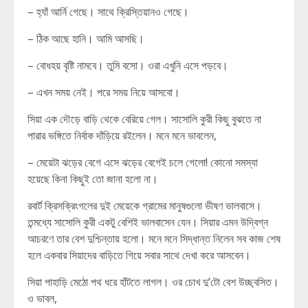
– হ্যাঁ আর্নি গেছে। সাথে ক্রিস্তিয়ানও গেছে।
– ঠিক আছে হানি। আমি আসছি।
– বোধহয় বৃষ্টি নামবে। তুমি বসো। ওরা এখুনি এসে পড়বে।
– এখন সময় নেই। পরে সময় নিয়ে আসবো।
সিয়া এক দৌড়ে বাড়ি থেকে বেরিয়ে গেল। সাসোলি কুরী কিছু বুঝতে না
পারার ভঙ্গিতে নির্বাক দাঁড়িয়ে রইলেন। মনে মনে ভাবলেন,
– মেয়েটা ঝড়ের বেগে এসে ঝড়ের বেগেই চলে গেলো! কোনো সমস্যা
হয়েছে কিনা কিছুই তো জানা হলো না।
রবার্ট ক্রিসক্রিংগলের দুই মেয়েকে গ্রামের মানুষগুলো ভীষণ ভালবাসে।
তন্মধ্যে সাসোলি কুরী একটু বেশিই ভালবাসেন যেন। সিয়ার এমন উদ্বিগ্ন
আচরণে তার বেশ দুশ্চিন্তায় হলো। মনে মনে সিদ্ধান্ত নিলেন সব কাজ শেষ
হলে একবার সিয়াদের বাড়িতে গিয়ে সবার সাথে দেখা করে আসবেন।
সিয়া পাহাড়ি মেঠো পথ ধরে হাঁটতে লাগল। ওর চোখ দু’টো বেশ উচ্ছ্বসিত।
ও ভাবল,