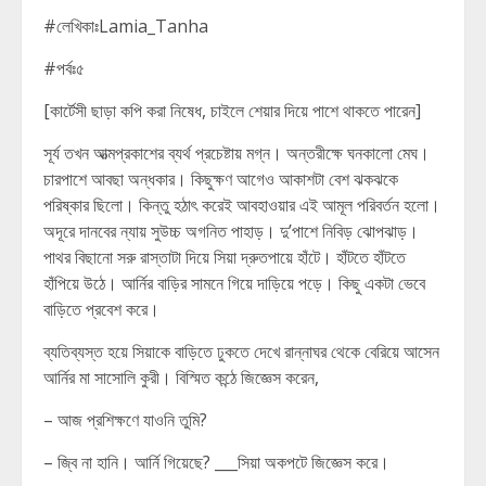
#লেখিকাঃLamia_Tanha
#পর্বঃ৫
[কার্টেসী ছাড়া কপি করা নিষেধ, চাইলে শেয়ার দিয়ে পাশে থাকতে পারেন]
সূর্য তখন আত্মপ্রকাশের ব্যর্থ প্রচেষ্টায় মগ্ন। অন্তরীক্ষে ঘনকালো মেঘ।
চারপাশে আবছা অন্ধকার। কিছুক্ষণ আগেও আকাশটা বেশ ঝকঝকে
পরিষ্কার ছিলো। কিন্তু হঠাৎ করেই আবহাওয়ার এই আমূল পরিবর্তন হলো।
অদূরে দানবের ন্যায় সুউচ্চ অগনিত পাহাড়। দু’পাশে নিবিড় ঝোপঝাড়।
পাথর বিছানো সরু রাস্তাটা দিয়ে সিয়া দ্রুতপায়ে হাঁটে। হাঁটতে হাঁটতে
হাঁপিয়ে উঠে। আর্নির বাড়ির সামনে গিয়ে দাড়িয়ে পড়ে। কিছু একটা ভেবে
বাড়িতে প্রবেশ করে।
ব্যতিব্যস্ত হয়ে সিয়াকে বাড়িতে ঢুকতে দেখে রান্নাঘর থেকে বেরিয়ে আসেন
আর্নির মা সাসোলি কুরী। বিস্মিত কন্ঠে জিজ্ঞেস করেন,
– আজ প্রশিক্ষণে যাওনি তুমি?
– জ্বি না হানি। আর্নি গিয়েছে? ___সিয়া অকপটে জিজ্ঞেস করে।