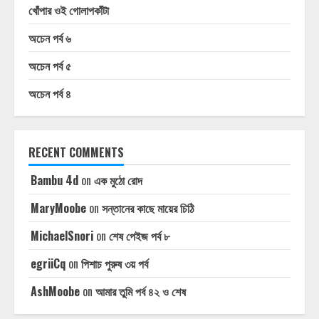
খোঁপার ওই গোলাপকাঁটা
অচেন পর্ব ৬
অচেন পর্ব ৫
অচেন পর্ব ৪
RECENT COMMENTS
Bambu 4d
on
এক মুঠো রোদ
MaryMoobe
on
সন্তানের কাছে মায়ের চিঠি
MichaelSnori
on
শেষ পেইজ পর্ব ৮
egriiCq
on
পিশাচ পুরুষ ৩য় পর্ব
AshMoobe
on
আমার তুমি পর্ব ৪২ ও শেষ