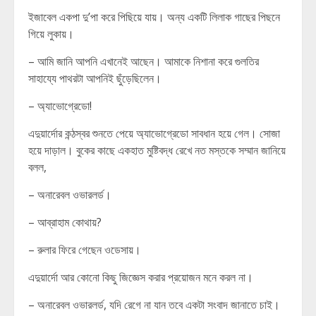
ইজাবেল একপা দু’পা করে পিছিয়ে যায়। অন্য একটি লিলাক গাছের পিছনে
গিয়ে লুকায়।
– আমি জানি আপনি এখানেই আছেন। আমাকে নিশানা করে গুলতির
সাহায্যে পাথরটা আপনিই ছুঁড়েছিলেন।
– অ্যাভোগ্রেডো!
এদুয়ার্দোর কন্ঠস্বর শুনতে পেয়ে অ্যাভোগ্রেডো সাবধান হয়ে গেল। সোজা
হয়ে দাড়াল। বুকের কাছে একহাত মুষ্টিবদ্ধ রেখে নত মস্তকে সম্মান জানিয়ে
বলল,
– অনারেবল ওভারলর্ড।
– আব্রাহাম কোথায়?
– রুলার ফিরে গেছেন ওডেসায়।
এদুয়ার্দো আর কোনো কিছু জিজ্ঞেস করার প্রয়োজন মনে করল না।
– অনারেবল ওভারলর্ড, যদি রেগে না যান তবে একটা সংবাদ জানাতে চাই।