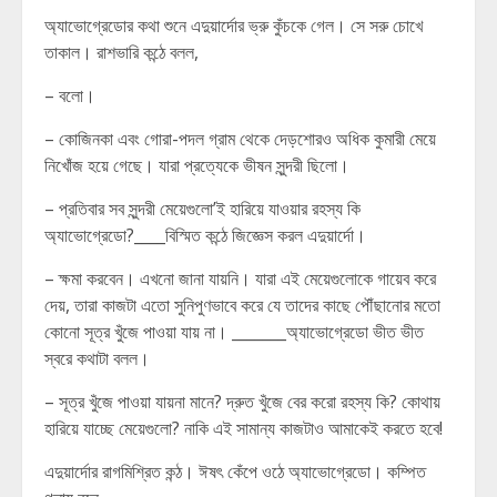
অ্যাভোগ্রেডোর কথা শুনে এদুয়ার্দোর ভ্রু কুঁচকে গেল। সে সরু চোখে
তাকাল। রাশভারি কন্ঠে বলল,
– বলো।
– কোজিনকা এবং গোরা-পদল গ্রাম থেকে দেড়শোরও অধিক কুমারী মেয়ে
নিখোঁজ হয়ে গেছে। যারা প্রত্যেকে ভীষন সুন্দরী ছিলো।
– প্রতিবার সব সুন্দরী মেয়েগুলো’ই হারিয়ে যাওয়ার রহস্য কি
অ্যাভোগ্রেডো?____বিস্মিত কন্ঠে জিজ্ঞেস করল এদুয়ার্দো।
– ক্ষমা করবেন। এখনো জানা যায়নি। যারা এই মেয়েগুলোকে গায়েব করে
দেয়, তারা কাজটা এতো সুনিপুণভাবে করে যে তাদের কাছে পৌঁছানোর মতো
কোনো সূত্র খুঁজে পাওয়া যায় না। _______অ্যাভোগ্রেডো ভীত ভীত
স্বরে কথাটা বলল।
– সূত্র খুঁজে পাওয়া যায়না মানে? দ্রুত খুঁজে বের করো রহস্য কি? কোথায়
হারিয়ে যাচ্ছে মেয়েগুলো? নাকি এই সামান্য কাজটাও আমাকেই করতে হবে!
এদুয়ার্দোর রাগমিশ্রিত কন্ঠ। ঈষৎ কেঁপে ওঠে অ্যাভোগ্রেডো। কম্পিত