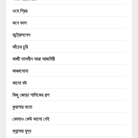
ওহে প্রিয়
কনে বদল
কন্ট্রোললেস
কাঁচের চুরি
কাজী তাসমীন আরা আজমিরী
কাঞ্চাসোনা
কালো বউ
কিছু জোড়া শালিকের গল্প
কুয়াশার মতো
কোথাও কেউ ভালো নেই
ক্যান্সার যুদ্ধ