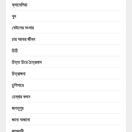
ক্যামেলিয়া
খুন
ঘেউলের সংসার
চার আনার জীবন
চিঠি
চিত্ত চিরে চৈত্রমাস
চিত্রাঙ্গনা
চুপিসারে
চেম্বার কথন
জলনূপুর
জানা অজানা
জামদানী