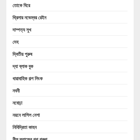
তোকে ঘিরে
থ্রিলার নভেম্বর রেইন
দাম্পত্য সুখ
দেহ
দ্বিতীয় পুরুষ
দ্যা ব্লাক বুক
ধারাবাহিক গল্প লিংক
নবনী
নবোঢ়া
নয়নে লাগিল নেশা
নিবিদ্রিতা কাহন
নীল ক্যাফের গল্প গ্রুপ