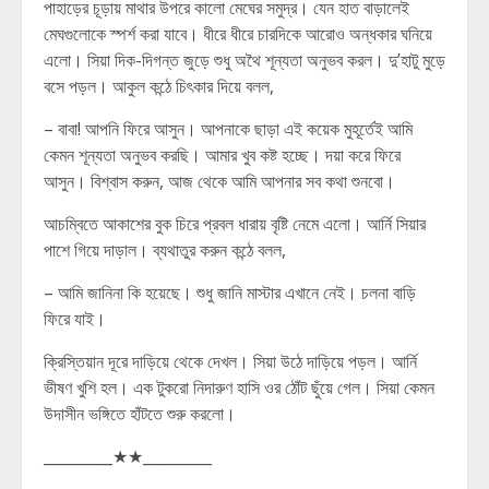
পাহাড়ের চূড়ায় মাথার উপরে কালো মেঘের সমুদ্র। যেন হাত বাড়ালেই
মেঘগুলোকে স্পর্শ করা যাবে। ধীরে ধীরে চারদিকে আরোও অন্ধকার ঘনিয়ে
এলো। সিয়া দিক-দিগন্ত জুড়ে শুধু অথৈ শূন্যতা অনুভব করল। দু’হাটু মুড়ে
বসে পড়ল। আকুল কন্ঠে চিৎকার দিয়ে বলল,
– বাবা! আপনি ফিরে আসুন। আপনাকে ছাড়া এই কয়েক মুহূর্তেই আমি
কেমন শূন্যতা অনুভব করছি। আমার খুব কষ্ট হচ্ছে। দয়া করে ফিরে
আসুন। বিশ্বাস করুন, আজ থেকে আমি আপনার সব কথা শুনবো।
আচম্বিতে আকাশের বুক চিরে প্রবল ধারায় বৃষ্টি নেমে এলো। আর্নি সিয়ার
পাশে গিয়ে দাড়াল। ব্যথাতুর করুন কন্ঠে বলল,
– আমি জানিনা কি হয়েছে। শুধু জানি মাস্টার এখানে নেই। চলনা বাড়ি
ফিরে যাই।
ক্রিস্তিয়ান দূরে দাড়িয়ে থেকে দেখল। সিয়া উঠে দাড়িয়ে পড়ল। আর্নি
ভীষণ খুশি হল। এক টুকরো নিদারুণ হাসি ওর ঠোঁট ছুঁয়ে গেল। সিয়া কেমন
উদাসীন ভঙ্গিতে হাঁটতে শুরু করলো।
_________★★_________