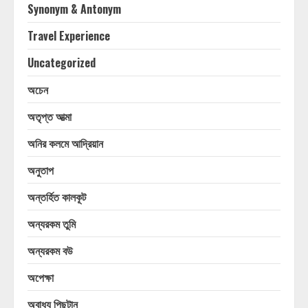
Synonym & Antonym
Travel Experience
Uncategorized
অচেন
অতৃপ্ত আত্মা
অনির কলমে আদ্রিয়ান
অনুতাপ
অন্তর্হিত কালকূট
অন্যরকম তুমি
অন্যরকম বউ
অপেক্ষা
অবাধ্য পিছুটান