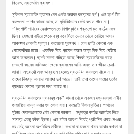
কিয়েভ, স্যাভেরিন ক্যাসল।
সুবিশাল স্যাভেরিন ক্যাসল যেন একটা ভয়াবহ রহস্যময় দুর্গ। এই দুর্গে ঠিক
কতগুলো গোপন কামরা আছে তা সুনির্দিষ্টভাবে কেউ বলতে পারে না।
শক্তিশালী পাথরের দেয়ালগুলোতে বিশালকৃতির শক্তপোক্ত কাঠের দরজা
ছিল। যেগুলো বাইরে থেকে বন্ধ করে দিলে ভেতর থেকে বেরিয়ে আসার
আকাঙ্ক্ষা কেবলই স্বপ্ন। কতগুলো সুরঙ্গপথ। যেন দুর্গটা কোনো এক
গোলকধাঁধার মতো। একদিক দিয়ে প্রবেশ করলে অন্য দিক দিয়ে বেরিয়ে
আসা অসম্ভব। দুর্গের নকশা গচ্ছিত আছে পিদর্কা স্যাভেরিনের কাছে।
দেড়শো বছরের অভিজ্ঞতা থেকে ক্যাসলের আদি-অন্ত তার ভীষন চেনা-
জানা। এদুয়ার্দো এবং আব্রাহাম যেহেতু স্যাভেরিন ক্যাসলে থাকে না।
তাদের নিজস্ব আলাদা আলাদা দুর্গ আছে। তাই তারা তাদের মায়ের দুর্গের
ব্যাপারে কোনো প্রকার মাথা ঘামায় না।
স্যাভেরিন ক্যাসলের দ্বারবদ্ধ একটি কামরা থেকে একজন মধ্যবয়স্কা নারীর
গুনগুনিয়ে কান্না করার শব্দ শোনা যায়। কামরাটা বিশালাকৃতির। পাথরের
সুউচ্চ দেয়ালগুলোতে নেই কোনো জানালা। শুধুমাত্র কাঠের দরজাটার নিচে
সামান্য একটু ফাঁকা ছিলো। এই ফাঁকা জায়গা দিয়েই প্রতিদিন খাবার দেওয়া
হয় সেই অচেনা অপরিচিত নারীকে। কখনো বা শুকনো খাবার আবার কখনো বা
অর্ধ সিদ্ধ মাংস খেয়ে যার জীবন অতিবাহিত হচ্ছিলো। দরজার সামনে