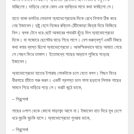
যাচ্ছিলো। দাড়িয়ে থেকে কোন এক ব্যক্তির সাথে কথা বলছিলো সে।
হাতে থাকা গুলতির দোডালা অ্যাভেগ্রেডোর দিকে রেখে নিশানা ঠিক করে
নেয় ইজাবেল। দুষ্টু হেসে নিজের রক্তিম ঠোঁটজোড়া জিহ্বা দিয়ে ভিজিয়ে
নিল। ব্লক টেনে ধরে ছোট আকারের পাথরটা ছুঁড়ে দিল অ্যাভোগ্রেডো
দিকে। যা সজোরে ছেলেটার ঘাড়ে গিয়ে লাগে। বেশ গুরুত্বপূর্ণ একটি বিষয়ে
কথা বলায় ব্যস্ত ছিলো অ্যাভোগ্রেডো। আকস্মিকভাবে ঘাড়ে আঘাত পেয়ে
সে পেছন ফিরে তাকাল। ইতোমধ্যে গাছের আড়ালে লুকিয়ে পড়েছে
ইজাবেল।
অ্যাভোগ্রেডো হাতের ইশারায় লোকটাকে চলে যেতে বলল। পিছন ফিরে
ধীরপায়ে হাঁটতে শুরু করল। একটি প্রশস্ত ডাল পালা ছড়ানো লিলাক গাছের
সামনে গিয়ে দাড়িয়ে পড়ে সে। ভরাট কন্ঠে ডাকে,
– প্রিন্সেস!
গাছের ওপাশ থেকে কোনো সাড়াশব্দ আসে না। ইজাবেল হাত দিয়ে মুখ চেপে
ধরে মুচকি মুচকি হাসে। অ্যাভোগ্রেডো পুনরায় ডাকে,
– প্রিন্সেস!