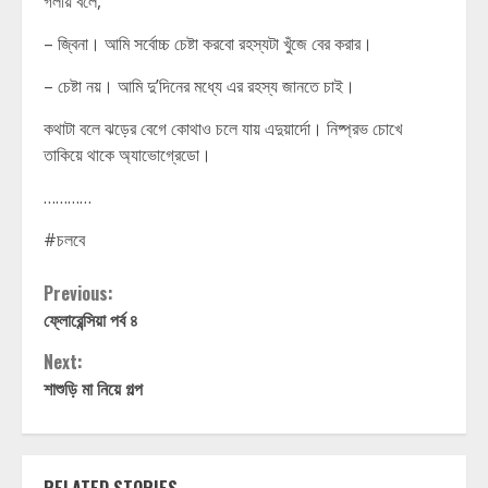
গলায় বলে,
– জ্বিনা। আমি সর্বোচ্চ চেষ্টা করবো রহস্যটা খুঁজে বের করার।
– চেষ্টা নয়। আমি দু’দিনের মধ্যে এর রহস্য জানতে চাই।
কথাটা বলে ঝড়ের বেগে কোথাও চলে যায় এদুয়ার্দো। নিষ্প্রভ চোখে
তাকিয়ে থাকে অ্যাভোগ্রেডো।
…………
#চলবে
Continue
Previous:
ফ্লোরেন্সিয়া পর্ব ৪
Reading
Next:
শাশুড়ি মা নিয়ে গল্প