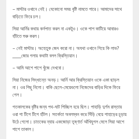
– মাস্টার ওখানে নেই। যেকোনো সময় বৃষ্টি নামতে পারে। আমাদের সাথে
বাড়িতে ফিরে চল।
সিয়া আর্নির কথায় কর্নপাত করল না একটুও। ওকে পাশ কাটিয়ে আবারও
হাঁটতে শুরু করল।
– নেই মাস্টার। অহেতুক জেদ করো না। অযথা ওখানে গিয়ে কি লাভ?
____জোর গলায় কথাটা বলল ক্রিস্তিয়ান।
– আমি আশে পাশে খুঁজে দেখবো।
সিয়া নিজের সিদ্ধান্তে অনড়। আর্নি আর ক্রিস্তিয়ান ওকে একা ছাড়ল
না। ওর পিছু নিলো। বাকি ছেলে-মেয়েগুলো নিজেদের বাড়ির দিকে ফিরে
গেল।
গতকালকের বৃষ্টির জন্য পথ-ঘাট পিচ্ছিল হয়ে ছিল। পাহাড়ি দুর্গম রাস্তায়
ওরা পা টিপে টিপে হাঁটল। সতর্কতা অবলম্বন করে সিঁড়ি বেয়ে পাহাড়ের চূড়ায়
উঠে গেলো। চাতকের ন্যায় একজোড়া তৃষ্ণার্ত আঁখিযুগল মেলে সিয়া আশে
পাশে তাকাল।