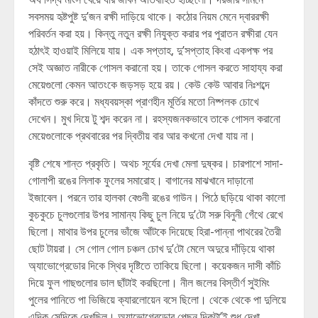
সবসময় হৃষ্টপুষ্ট দু’জন রক্ষী দাড়িয়ে থাকে। কঠোর নিয়ম মেনে দ্বাররক্ষী
পরিবর্তন করা হয়। কিন্তু নতুন রক্ষী নিযুক্ত করার পর পুরাতন রক্ষীরা যেন
হঠাৎই হাওয়াই মিলিয়ে যায়। এক সপ্তাহ, দু’সপ্তাহ কিংবা একপক্ষ পর
সেই অজ্ঞাত নারীকে গোসল করানো হয়। তাকে গোসল করতে সাহায্য করা
মেয়েগুলো কেমন আতংকে জড়সড় হয়ে রয়। কেউ কেউ আবার নিঃশব্দে
কাঁদতে শুরু করে। মধ্যবয়স্কা প্রাণহীন মূর্তির মতো নিষ্পলক চোখে
দেখেন। মুখ দিয়ে টু শব্দ করেন না। রহস্যজনকভাবে তাকে গোসল করানো
মেয়েগুলোকে প্রথবারের পর দ্বিতীয় বার আর কখনো দেখা যায় না।
বৃষ্টি শেষে শান্ত প্রকৃতি। অথচ সূর্যের দেখা মেলা দুষ্কর। চারপাশে সাদা-
গোলাপী রঙের লিলাক ফুলের সমারোহ। বাগানের মাঝখানে দাড়ানো
ইজাবেল। পরনে তার হালকা বেগুনী রঙের গাউন। পিঠে ছড়িয়ে থাকা কালো
কুচকুচে চুলগুলোর উপর সামান্য কিছু চুল নিয়ে দু’টো সরু বিনুনী গেঁথে রেখে
ছিলো। মাথার উপর চুলের ভাঁজে আঁটকে দিয়েছে হিরা-পান্না পাথরের তৈরী
ছোট টায়রা। সে গোল গোল চঞ্চল চোখ দু’টো মেলে অদুরে দাঁড়িয়ে থাকা
অ্যাভোগ্রেডোর দিকে স্থির দৃষ্টিতে তাকিয়ে ছিলো। কয়েকজন দাসী কাঁচি
দিয়ে ফুল গাছগুলোর ডাল ছাঁটাই করছিলো। নীল জলের বিস্তীর্ণ সুইমিং
পুলের পানিতে পা ভিজিয়ে ক্যারলোয়েন বসে ছিলো। থেকে থেকে পা দুলিয়ে
এদিক সেদিকে দেখছিল। অ্যাভোগ্রেডোর পেছন দিকটা’ই শুধু দেখা