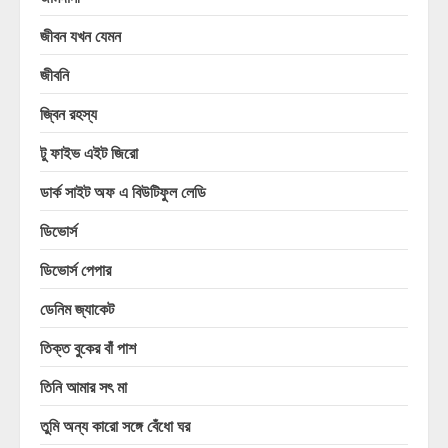
জীবন যখন যেমন
জীবনি
জ্বিন রহস্য
টু ফাইভ এইট জিরো
ডার্ক সাইট অফ এ বিউটিফুল লেডি
ডিভোর্স
ডিভোর্স পেপার
ডেনিম জ্যাকেট
তিক্ত বুকের বাঁ পাশ
তিনি আমার সৎ মা
তুমি অন্য কারো সঙ্গে বেঁধো ঘর