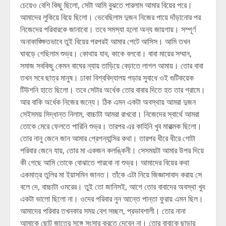
চেয়েও বেশি কিছু ছিলো, সেটা আমি বুঝতে পারলাম আমার বিয়ের পরে।
আমাদের লুকিয়ে বিয়ে ছিলো। ভেবেছিলাম দুজন নিজের পায়ে দাঁড়ানোর পর
নিজেদের পরিবারকে জানাবো। তবে সমস্যা হলো অন্য জায়গায়। সম্পূর্ণ
অনাকাঙ্ক্ষিতভাবে তুই বিয়ের পরপরই আমার পেটে আসিস। আমি তখন
ঘাবড়ে গেছিলাম শুভ্র। কোথায় যাব, কাকে বলবো। বাবা মায়ের সম্মান,
সমাজ সবকিছু কেমন বাঘের ন্যায় তাড়িয়ে বেড়াতে লাগল আমায়। তোর বাবা
তখন সবে ছাত্র মানুষ। ঢাকা বিশ্ববিদ্যালয় পড়ার সুবাধে ওই গুটিকয়েক
টিউশনি হাতে ছিলো। তবে সেটার অর্ধেক তোর বাবার দিতে হত তার গ্রামে।
আর বাকি অর্ধেক নিজের জন্যে। ঠিক এমন একটা অবস্থায় আমরা দুজন
সেইসময় সিদ্ধান্ত নিলাম, বাচ্চাটা আমরা রাখবো। নিজেদের স্বার্থে আমরা
তোকে মেরে ফেলতে পারিনি শুভ্র। তারপর এর কাহিনি খুব মারাত্মক ছিলো।
তোর নানু জেনে জান আমার প্রেগন্যান্সির কথা। তারপর ধীরে ধীরে গোটা
পরিবার জেনে যায়, তোর মা একজন কলঙ্কিনী। সেসময়টা আমার উপর দিয়ে
কী গেছে আমি তোকে বোঝাতে পারবো না শুভ্র। আমাদের বিয়ের কথা
একমাত্র তুলির মা ইয়াসমিন জানত। তাঁকে এটা নিয়ে জিজ্ঞাসাবাদ করায় সে
বলে দে, বাচ্চাটা ওমরের। তুই তো জানিসই, আগে তোর বাবাদের অবস্থা খুব
একটা ভালো ছিলো না। ওদের পরিবার নুন আন্তে পান্তা ফুরায় এমন ছিল।
আমাদের পরিবার তখনকার সময় বেশ সচ্ছল, প্রভাবশালী। তোর নানা
আমাকে ছোট জাতের সঙ্গে সংসার করতে দেবেন না। তোর বাবাকে ছাড়ার