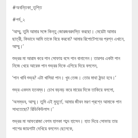
#অবন্তিকা_তৃপ্তি
#পর্ব_২
‘আম্মু, তুমি আমার সঙ্গে কিন্তু জোরজবরদস্তি করছো। মেয়েটা আমার
ছাত্রী, কিভাবে আমি তাকে বিয়ে করবো? আমার রিপোটেশনের প্রশ্ন এখানে,
আম্মু।’
শুভ্রর মা আরাম করে পান সোফায় বসে পান বানালেন। তারপর একটা পান
নিজে খেয়ে আরেক পান শুভ্রর দিকে এগিয়ে দিয়ে বললেন,
‘পান খাবি শুভ্র? এটা খাসিয়া পান। খুব তেজ। তোর মাথা ঠান্ডা হবে।’
শুভ্র একদম হতবম্ব। চোখ বড়বড় করে মায়ের দিকে তাকিয়ে বললো,
‘অসম্ভব, আম্মু। তুমি এই মুহূর্তে, আমার জীবন মরণ প্রশ্নে আমাকে পান
সাধতেছো? রিডিকিউলাস।’
শুভ্রর মা আফরোজা বেগম হালকা শব্দে হাসেন। হাত দিয়ে সোফায় তার
পাশের জায়গাটা দেখিয়ে বললেন ছেলেকে,