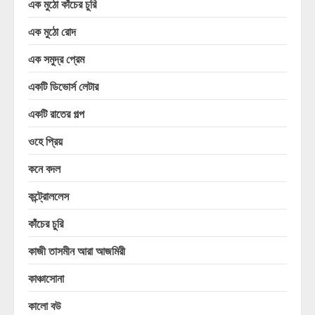
এক মুঠো কাঁচের চুরি
এক মুঠো রোদ
এক সমুদ্র প্রেম
একটি ডিভোর্স লেটার
একটি রাতের গল্প
ওহে প্রিয়
কনে বদল
কন্ট্রোললেস
কাঁচের চুরি
কাজী তাসমীন আরা আজমিরী
কাঞ্চাসোনা
কালো বউ