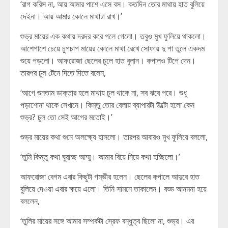
‘রাগ করিস না, আয় আমার পাশে এসে বস। কতদিন তোর মাথায় হাত বুলিয়ে
দেইনা। আয় আমার কোলে মাথাটা রাখ।’
শুভ্র মায়ের এক কথায় দরদর করে গলে গেলো। তবুও মুখ ফুলিয়ে থাকলো।
আশেপাশে চেয়ে চুপচাপ মায়ের কোলে মাথা রেখে সোফায় দু পা তুলে একদম
শুয়ে পড়লো। আফরোজা ছেলের চুলে হাত বুলান। কপালও টিপে দেন।
তারপর চুল টেনে দিতে দিতে বলেন,
‘আগে শুনতাম ডাক্তার হলে মাথায় চুল থাকে না, সব ঝরে পরে। শুধু
পড়াশোনা থাকে সেখানে। কিম্তু তোর বেলায় ব্যাপারটা উল্টো হলো কেন
শুভ্র? চুল তো সেই আগের মতোই।’
শুভ্র মায়ের কথা শুনে অলক্ষ্যে হাসলো। তারপর আবারও মুখ ফুলিয়ে বললো,
‘তুমি কিম্তু কথা ঘুরাচ্ছ আম্মু। আমার বিয়ে নিয়ে কথা হচ্ছিলো।’
আফরোজা বেগম এবার কিছুটা গম্ভীর হলেন। ছেলের কপালে আদুরে হাত
বুলিয়ে দেওয়া এবার ক্ষয়ে এলো। তিনি সামনে তাকালেন। বড্ড আনমনা হয়ে
বললেন,
‘তুলির মায়ের সঙ্গে আমার সম্পর্কটা স্রেফ বন্ধুত্ব ছিলো না, শুভ্র। এর