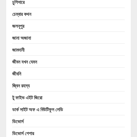
চুপিসারে
চেম্বার কথন
জলনূপুর
জানা অজানা
জামদানী
জীবন যখন যেমন
জীবনি
জ্বিন রহস্য
টু ফাইভ এইট জিরো
ডার্ক সাইট অফ এ বিউটিফুল লেডি
ডিভোর্স
ডিভোর্স পেপার