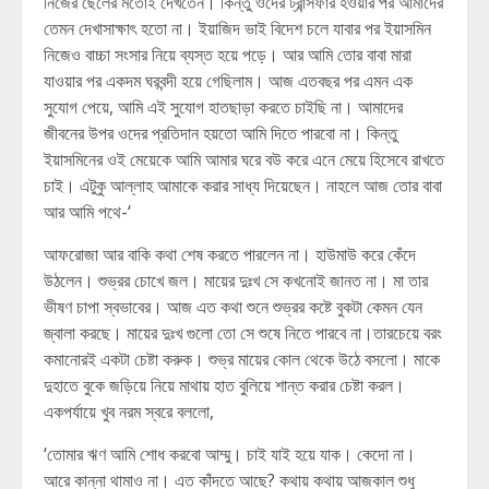
নিজের ছেলের মতোই দেখতেন। কিন্তু ওদের ট্রান্সফার হওয়ার পর আমাদের
তেমন দেখাসাক্ষাৎ হতো না। ইয়াজিদ ভাই বিদেশ চলে যাবার পর ইয়াসমিন
নিজেও বাচ্চা সংসার নিয়ে ব্যস্ত হয়ে পড়ে। আর আমি তোর বাবা মারা
যাওয়ার পর একদম ঘরবন্দী হয়ে গেছিলাম। আজ এতবছর পর এমন এক
সুযোগ পেয়ে, আমি এই সুযোগ হাতছাড়া করতে চাইছি না। আমাদের
জীবনের উপর ওদের প্রতিদান হয়তো আমি দিতে পারবো না। কিন্তু
ইয়াসমিনের ওই মেয়েকে আমি আমার ঘরে বউ করে এনে মেয়ে হিসেবে রাখতে
চাই। এটুকু আল্লাহ আমাকে করার সাধ্য দিয়েছেন। নাহলে আজ তোর বাবা
আর আমি পথে-‘
আফরোজা আর বাকি কথা শেষ করতে পারলেন না। হাউমাউ করে কেঁদে
উঠলেন। শুভ্রর চোখে জল। মায়ের দুঃখ সে কখনোই জানত না। মা তার
ভীষণ চাপা স্বভাবের। আজ এত কথা শুনে শুভ্রর কষ্টে বুকটা কেমন যেন
জ্বালা করছে। মায়ের দুঃখ গুলো তো সে শুষে নিতে পারবে না।তারচেয়ে বরং
কমানোরই একটা চেষ্টা করুক। শুভ্র মায়ের কোল থেকে উঠে বসলো। মাকে
দুহাতে বুকে জড়িয়ে নিয়ে মাথায় হাত বুলিয়ে শান্ত করার চেষ্টা করল।
একপর্যায়ে খুব নরম স্বরে বললো,
‘তোমার ঋণ আমি শোধ করবো আম্মু। চাই যাই হয়ে যাক। কেদো না।
আরে কান্না থামাও না। এত কাঁদতে আছে? কথায় কথায় আজকাল শুধু