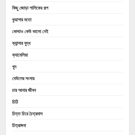
কিছু জোড়া শালিকের গল্প
কুয়াশার মতো
কোথাও কেউ ভালো নেই
ক্যান্সার যুদ্ধ
ক্যামেলিয়া
খুন
ঘেউলের সংসার
চার আনার জীবন
চিঠি
চিত্ত চিরে চৈত্রমাস
চিত্রাঙ্গনা