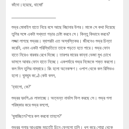
কাঁদো।হয়েছে, থামো!’
______________________
শুভ্র মোবাইল হাতে নিয়ে বসে আছে বিছানার উপর। মাকে সে কথা দিয়েছে
তুলির সঙ্গে একটা সখ্যতা গড়ার চেষ্টা করবে সে। কিন্তু কিভাবে করবে?
লজ্জা লাগছে শুভ্রর। ব্যাপরটা এত অস্বস্তিকর। জীবনেও শুভ্র চিন্তা
করেনি, এমন একটা পরিস্থিতিতে তাকে পড়তে হতে পারে। শুভ্র ফোন
হাতে নিয়েও বারবার রেখে দিচ্ছে। তারপর মায়ের কান্না ভেজা মুখ চোখে
ভাসলে আবার ফোন হাতে নিচ্ছে। একপর্যায়ে শুভ্র নিজেকে শক্ত করলো।
কল দিল তুলির নাম্বারে। রিং হলো অনেকক্ষণ। ওপাশ থেকে কল রিসিভও
হলো। ঘুমঘুম কণ্ঠে কেউ বলল,
‘হ্যালো, কে?’
শুভ্রর হৃদপিণ্ড লাফাচ্ছে। অত্যন্ত নার্ভাস ফিল করছে সে। শুভ্র গলা
পরিষ্কার করে শুভ্র বললো,
‘ঘুমাচ্ছিলে?পরে কল করবো তাহলে?’
শুভ্রর গলার আওয়াজ মুহূর্তেই চিনে ফেললো তুলি। ধপ করে শোয়া থেকে