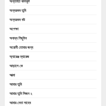
অন্তর্হিত কালকূট
অন্যরকম তুমি
অন্যরকম বউ
অপেক্ষা
অবাধ্য পিছুটান
অরোনী তোমার জন্য
অ্যারেঞ্জ ম্যারেজ
আড়ালে কে
আত্মা
আমার তুমি
আমার তুমি সিজন ২
আমার নেতা সাহেব