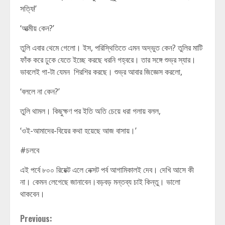
সত্যি!’
‘আত্মীয় কেন?’
তুলি এবার থেমে গেলো। ইস, পরিস্থিতিতে এমন অদ্ভুত কেন? তুলির মাটি
ফাঁক করে ঢুকে যেতে ইচ্ছে করছে ধরনি গহ্বরে। তার সঙ্গে শুভ্র স্যার।
ভাবলেই গা-টা যেমন শিরশির করছে। শুভ্র আবার জিজ্ঞেস করলো,
‘বললে না কেন?’
তুলি থামল। কিছুক্ষণ পর ইতি অতি চেয়ে ধরা গলায় বলল,
‘ওই-আমাদের-বিয়ের কথা হয়েছে আজ বাসায়।’
#চলবে
এই পর্বে ৮০০ রিয়েক্ট এলে নেক্সট পর্ব আগামিকালই দেব। দেখি আসে কী
না। কেমন লেগেছে জানাবেন।বড়বড় মন্তব্য চাই কিন্তু। ভালো
থাকবেন।
Continue
Previous: