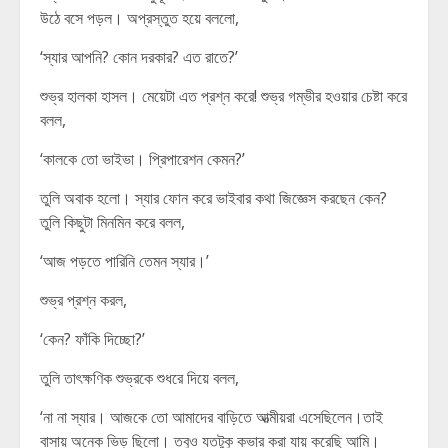
উঠে বসে পড়ল। অপ্রস্তুত হয়ে বললো,
‘স্যার আপনি? কোন দরকার? এত রাতে?’
শুভ্র হালকা হাসল। মেয়েটা এত প্রশ্ন করে! শুভ্র গম্ভীর হওয়ার চেষ্টা করে
বলল,
‘কালকে তো ভাইভা। প্রিপারেশন কেমন?’
তুলি অবাক হলো। স্যার ফোন করে ভাইবার কথা জিজ্ঞেস করছেন কেন?
তুলি কিছুটা মিনমিন করে বলল,
‘আজ পড়তে পারিনি তেমন স্যার।’
শুভ্র প্রশ্ন করল,
‘কেন? ফাঁকি দিচ্ছো?’
তুলি তাৎক্ষণিক শুভ্রকে শুধরে দিয়ে বলল,
‘না না স্যার। আজকে তো আমাদের বাড়িতে আত্মীয়রা এসেছিলেন।তাই
বাসায় অনেক ভিড় ছিলো। তবুও যতটুকু কভার করা যায় করেছি আমি।