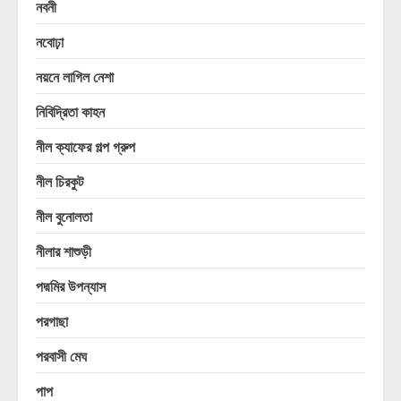
নবনী
নবোঢ়া
নয়নে লাগিল নেশা
নিবিদ্রিতা কাহন
নীল ক্যাফের গল্প গ্রুপ
নীল চিরকুট
নীল বুনোলতা
নীলার শাশুড়ী
পদ্মমির উপন্যাস
পরগাছা
পরবাসী মেঘ
পাপ