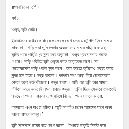
#অবন্তিকা_তৃপ্তি
পর্ব ৫
‘শুভ্র, তুলি তৈরি।’
ইয়াসমিনের কথায় জোবায়েরকে কোলে রেখে শুভ্র একটু পাশ ফিরে সামনে
তাকালো। শাড়ি পড়া তুলি লজ্জায় অবনত হয়ে সামনে দাঁড়িয়ে রয়েছে।
তুলির গায়ে শাড়িটা খুব সুন্দর করে জড়ানো। শুভ্র প্রথম দফায় থমকে
গেলো। শাড়ি পরিহিত তুলি শুভ্রর কাছে অন্যরকম লাগে। সব
মেয়েদেরকেই শাড়ি পরলে সুন্দর লাগে। তাই হয়তো তুলিকেও শুভ্রর কাছে
সুন্দর মনে হচ্ছে। শুভ্র ভাবলো। পরপরই মাথা ঝাড়া দিয়ে জোবায়েরকে
কোলে তুলে উঠে দাঁড়ালো। শুভ্র নার্ভাস। শাড়ি পরা তুলি তার সামনে
দাঁড়িয়ে আছে ভাবলেই লজ্জা লাগছে শুভ্রর। তুলির দিকে সেভাবে তাকাতেই
পারছে না শুভ্র। বারবার চোখ সরিয়ে নিচ্ছে। শুভ্র সামলে বললো,
‘আমাদের এখন যাওয়া উচিত। আন্টি আপনিও চলেন আমাদের সাথে নাহয়।
ভালো লাগবে আম্মুর।’
তুলি সঙ্গেসঙ্গে মায়ের হাত চেপে ধরলো। ইশারায় কাকুতি মিনতি করে