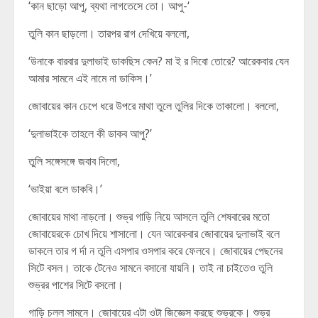
‘কান ছাড়ো আপু, ব্যথা লাগতেসে তো। আপু-‘
তুলি কান ছাড়লো। তারপর রাগ দেখিয়ে বললো,
‘উনাকে বারবার দুলাভাই ডাকছিস কেন? মা ই র দিবো তোরে? আরেকবার যেন
আমার সামনে এই নামে না ডাকিস।’
জোবায়ের কান চেপে ধরে উপরে মাথা তুলে তুলির দিকে তাকালো। বললো,
‘দুলাভাইকে তাহলে কী ডাকব আপু?’
তুলি সঙ্গেসঙ্গে জবাব দিলো,
‘ভাইয়া বলে ডাকবি।’
জোবায়ের মাথা নাড়লো। শুভ্র গাড়ি নিয়ে আসলে তুলি শেষবারের মতো
জোবায়েরকে চোখ দিয়ে শাসালো। যেন আরেকবার জোবায়ের দুলাভাই বলে
ডাকলে তার গ র্দা ন তুলি এসপার ওসপার করে ফেলবে। জোবায়ের পেছনের
সিটে বসল। তাকে টেনেও সামনে বসানো যায়নি। তাই না চাইতেও তুলি
শুভ্রর পাশের সিটে বসলো।
গাড়ি চলল সামনে। জোবায়ের এটা ওটা জিজ্ঞেস করছে শুভ্রকে। শুভ্র