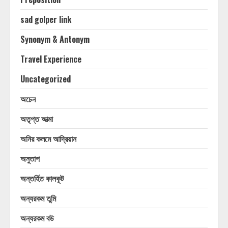
sad golper link
Synonym & Antonym
Travel Experience
Uncategorized
অচেন
অতৃপ্ত আত্মা
অনির কলমে আদ্রিয়ান
অনুতাপ
অন্তর্হিত কালকূট
অন্যরকম তুমি
অন্যরকম বউ