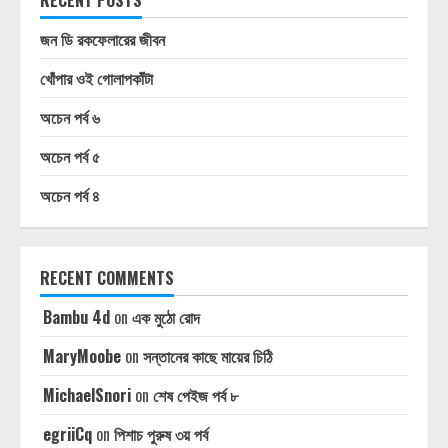
RECENT POSTS
জন ডি রকফেলারের জীবন
খোঁপার ওই গোলাপকাঁটা
অচেন পর্ব ৬
অচেন পর্ব ৫
অচেন পর্ব ৪
RECENT COMMENTS
Bambu 4d
on
এক মুঠো রোদ
MaryMoobe
on
সন্তানের কাছে মায়ের চিঠি
MichaelSnori
on
শেষ পেইজ পর্ব ৮
egriiCq
on
পিশাচ পুরুষ ৩য় পর্ব