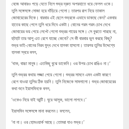
বেজে আবারও পড়ে যেতে নিলে শুভ্র দ্রুত অপরহাতে ধরে ফেলল ওকে।
তুলি সঙ্গেসঙ্গে সোজা হয়ে দাঁড়িয়ে গেলো। তারপর রাগ নিয়ে তাকাল
জোবায়েরের দিকে। বারবার এই ছেলে শুভ্রকে এভাবে ডাকছে কেন? একবার
হাতের কাছে পেলে তুলি ধরে দিবে একটা। বোনের গরম গরম চোখ দেখে
জোবায়ের ভয় পেয়ে লেপ্টে গেলো শুভ্রর গায়ের সঙ্গে। সে বুঝতে পারছে না,
হুটহাট তার আপু এত রেগে যাচ্ছে কেনো? সে কী বারবার ভুল করছে কিছু?
শুভ্র ভাই-বোনের নিরব যুদ্ধ দেখে হালকা হাসলো। তারপর তুলির উদ্দেশ্যে
হালকা স্বরে বলল,
‘থাক, বাচ্চা মানুষ। এতকিছু বুঝে ডাকেনি। ওর উপর চোখ রাঙিও না।’
তুলি শুভ্রর কথায় লজ্জা পেয়ে গেলো। শুভ্রর সামনে এমন একটা কারণে
রেগে যাওয়া তুলির ঠিক হয়নি। তুলি নিজেকে সামলালো। শুভ্র জোবায়েরের
কথা শুনে ইয়াসমিনকে বলল,
‘ওকেও নিয়ে যাই আন্টি। ঘুরে আসুক, ভালো লাগবে।’
ইয়াসমিন সঙ্গেসঙ্গে মানা করলেন। বললেন,
‘না না। ওর হোমওয়ার্ক আছে। তোমরা যাও শুভ্র।’