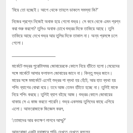
‘বিয়ে তো হচ্ছেই। আগে থেকে তাহলে ডাকলে সমস্যা কি?’
নিজের প্রশ্নে নিজেই অবাক হয়ে গেলো শুভ্র। সে কবে থেকে এমন প্রশ্ন
করা শুরু করলো? তুলিও অবাক চোখে শুভ্রর দিকে তাকিয়ে আছে। তুলি
তাকিয়ে আছে দেখে শুভ্র আর তুলির দিকে তাকাল না। অন্য প্রসঙ্গে চলে
গেলো।
_____________________
মার্কেটে শুভ্রর পুরোটাসময় জোবায়েরকে কোলে নিয়ে হাঁটতে হলো।মেয়েদের
সঙ্গে মার্কেটে আসার ফলাফল জোবায়ের জানে না। কিন্তু শুভ্র জানে।
মায়ের সঙ্গে মমার্কেটে এলেই শুভ্রর পা ব্যথা হয় হেঁটে, আর হাত ব্যথা হয়
শপিং ব্যাগের বোঝা বয়ে। তবে আজ তেমন হাঁটতে হচ্ছে না। তুলিই মাকে
নিয়ে শপিং করছে। তুলিই ব্যাগ বইছে আজ। শুভ্রর কোলে জোবায়ের
থাকায় সে এ কাজ করতে পারেনি। শুভ্র একসময় তুলিদের কাছে এগিয়ে
এলো। আফরোজাকে জিজ্ঞেস করল,
‘তোমাদের আর কতক্ষণ লাগবে আম্মু?’
আফরোজা একটা হ্যাঙ্গারে শাড়ি দেখতে দেখতে বললেন,