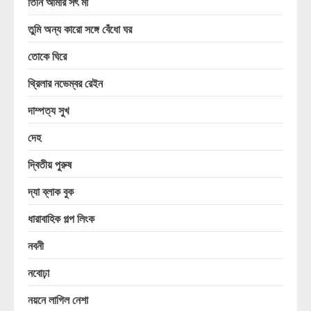
তিনি আমার সৎ মা
তুমি অন্য কারো সঙ্গে বেঁধো ঘর
তোকে ঘিরে
থ্রিলার নভেম্বর রেইন
দাম্পত্য সুখ
দেহ
দ্বিতীয় পুরুষ
দ্যা ব্লাক বুক
ধারাবাহিক গল্প লিংক
নবনী
নবোঢ়া
নয়নে লাগিল নেশা