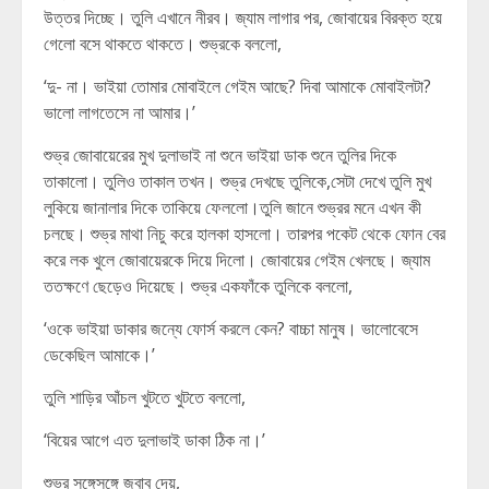
উত্তর দিচ্ছে। তুলি এখানে নীরব। জ্যাম লাগার পর, জোবায়ের বিরক্ত হয়ে
গেলো বসে থাকতে থাকতে। শুভ্রকে বললো,
‘দু- না। ভাইয়া তোমার মোবাইলে গেইম আছে? দিবা আমাকে মোবাইলটা?
ভালো লাগতেসে না আমার।’
শুভ্র জোবায়েরের মুখ দুলাভাই না শুনে ভাইয়া ডাক শুনে তুলির দিকে
তাকালো। তুলিও তাকাল তখন। শুভ্র দেখছে তুলিকে,সেটা দেখে তুলি মুখ
লুকিয়ে জানালার দিকে তাকিয়ে ফেললো।তুলি জানে শুভ্রর মনে এখন কী
চলছে। শুভ্র মাথা নিচু করে হালকা হাসলো। তারপর পকেট থেকে ফোন বের
করে লক খুলে জোবায়েরকে দিয়ে দিলো। জোবায়ের গেইম খেলছে। জ্যাম
ততক্ষণে ছেড়েও দিয়েছে। শুভ্র একফাঁকে তুলিকে বললো,
‘ওকে ভাইয়া ডাকার জন্যে ফোর্স করলে কেন? বাচ্চা মানুষ। ভালোবেসে
ডেকেছিল আমাকে।’
তুলি শাড়ির আঁচল খুটতে খুটতে বললো,
‘বিয়ের আগে এত দুলাভাই ডাকা ঠিক না।’
শুভ্র সঙ্গেসঙ্গে জবাব দেয়,