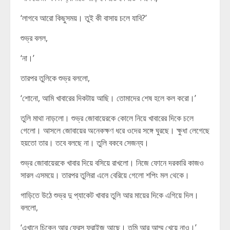
‘লাগবে আরো কিছুসময়। তুই কী বাসায় চলে যাবি?’
শুভ্র বলল,
‘না।’
তারপর তুলিকে শুভ্র বললো,
‘শোনো, আমি খাবারের দিকটায় আছি। তোমাদের শেষ হলে কল করো।’
তুলি মাথা নাড়লো। শুভ্র জোবায়েরকে কোলে নিয়ে খাবারের দিকে চলে
গেলো। আসলে জোবায়ের অনেকক্ষণ ধরে ওদের সঙ্গে ঘুরছে। ক্ষুধা লেগেছে
হয়তো তার। তবে বলছে না। তুলি বকবে সেজন্য।
শুভ্র জোবায়েরকে খাবার দিয়ে বসিয়ে রাখলো। নিজে ফোনে দরকারি কাজও
সারল এসময়ে। তারপর তুলিরা এলে বেরিয়ে গেলো শপিং মল থেকে।
গাড়িতে উঠে শুভ্র দু প্যাকেট খাবার তুলি আর মায়ের দিকে এগিয়ে দিল।
বললো,
‘এখানে চিকেন আর ফ্রেন্স ফ্রাইজ আছে। তুমি আর আম্মু খেয়ে নাও।’