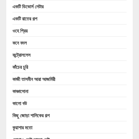
একটি ডিভোর্স লেটার
একটি রাতের গল্প
ওহে প্রিয়
কনে বদল
কন্ট্রোললেস
কাঁচের চুরি
কাজী তাসমীন আরা আজমিরী
কাঞ্চাসোনা
কালো বউ
কিছু জোড়া শালিকের গল্প
কুয়াশার মতো