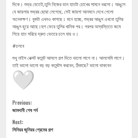
দিকে। শুভ্র যেতেই,তুলি নিজের ডান হাতটা চোখের সামনে ধরলো। আঙুলে
যে জায়গায় শুভ্রর ছোয়া লেগেছে, সেই জায়গা আনমনে দেখে গেলো
অনেকক্ষণ। বুকটা এখনও কাপছে। মনে হচ্ছে, শুভ্রর আঙুল এখনো তুলির
আঙুল ছুয়ে আছে।হুশ ফেরে তুলির খানিক পর। পরপর অস্বস্তিতে জমে
গিয়ে হাত সরিয়ে দ্রুত ভেতরে চলে যায় ও।
#চলবে
শুধু নাইস নেক্সট কমেন্ট আসলে গল্প দিতে ভালো লাগে না। আলসেমি লাগে।
তাই ভালো ভালো বড় বড় কমেন্টস করবেন, ঠিকাছে? ভালো থাকবেন
Continue
Previous:
জামদানী শেষ পর্ব
Reading
Next:
সিনিয়র জুনিয়র প্রেমের গল্প