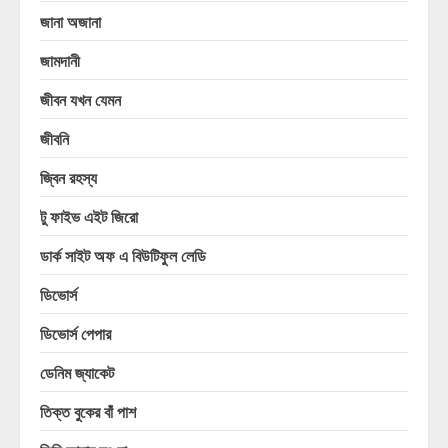
জানা অজানা
জামদানী
জীবন যখন যেমন
জীবনি
জ্বিন রহস্য
টু ফাইভ এইট জিরো
ডার্ক সাইট অফ এ বিউটিফুল লেডি
ডিভোর্স
ডিভোর্স পেপার
ডেনিম জ্যাকেট
তিক্ত বুকের বাঁ পাশ