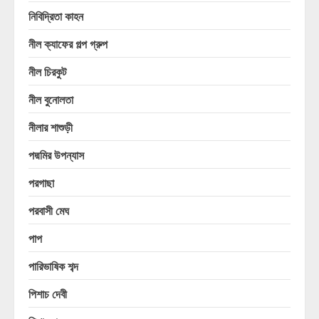
নিবিদ্রিতা কাহন
নীল ক্যাফের গল্প গ্রুপ
নীল চিরকুট
নীল বুনোলতা
নীলার শাশুড়ী
পদ্মমির উপন্যাস
পরগাছা
পরবাসী মেঘ
পাপ
পারিভাষিক শব্দ
পিশাচ দেবী