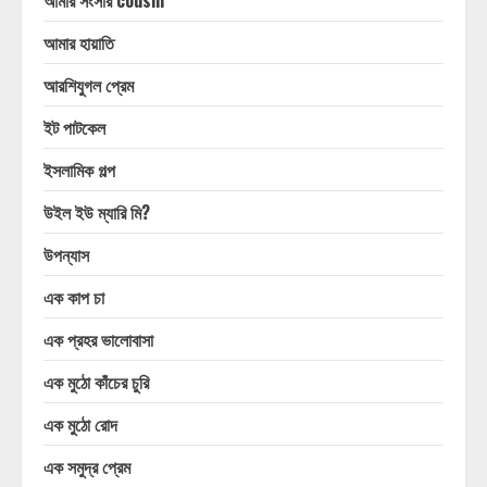
আমার সংসার cousin
আমার হায়াতি
আরশিযুগল প্রেম
ইট পাটকেল
ইসলামিক গল্প
উইল ইউ ম্যারি মি?
উপন্যাস
এক কাপ চা
এক প্রহর ভালোবাসা
এক মুঠো কাঁচের চুরি
এক মুঠো রোদ
এক সমুদ্র প্রেম