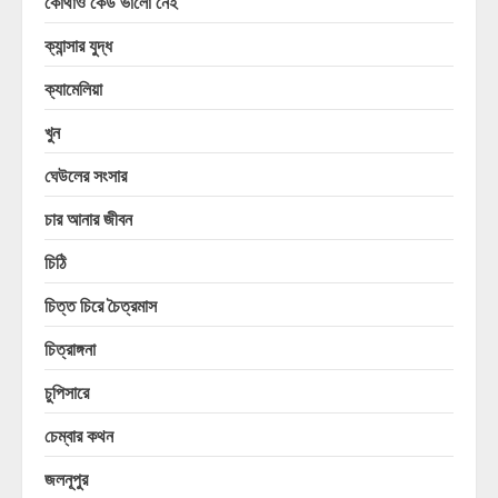
কোথাও কেউ ভালো নেই
ক্যান্সার যুদ্ধ
ক্যামেলিয়া
খুন
ঘেউলের সংসার
চার আনার জীবন
চিঠি
চিত্ত চিরে চৈত্রমাস
চিত্রাঙ্গনা
চুপিসারে
চেম্বার কথন
জলনূপুর