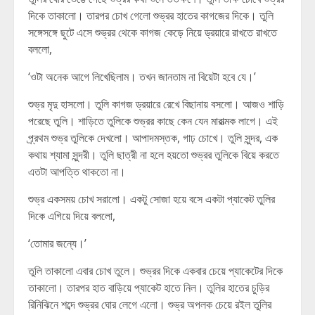
দিকে তাকালো। তারপর চোখ গেলো শুভ্রর হাতের কাগজের দিকে। তুলি
সঙ্গেসঙ্গে ছুটে এসে শুভ্রর থেকে কাগজ কেড়ে নিয়ে ড্রয়ারে রাখতে রাখতে
বললো,
‘ওটা অনেক আগে লিখেছিলাম। তখন জানতাম না বিয়েটা হবে যে।’
শুভ্র মৃদু হাসলো। তুলি কাগজ ড্রয়ারে রেখে বিছানায় বসলো। আজও শাড়ি
পরেছে তুলি। শাড়িতে তুলিকে শুভ্রর কাছে কেন যেন মারাত্মক লাগে। এই
প্র্রথম শুভ্র তুলিকে দেখলো। আপাদমস্তক, গাঢ় চোখে। তুলি সুন্দর, এক
কথায় শ্যামা সুন্দরী। তুলি ছাত্রী না হলে হয়তো শুভ্রর তুলিকে বিয়ে করতে
এতটা আপত্তি থাকতো না।
শুভ্র একসময় চোখ সরালো। একটু সোজা হয়ে বসে একটা প্যাকেট তুলির
দিকে এগিয়ে দিয়ে বললো,
‘তোমার জন্যে।’
তুলি তাকালো এবার চোখ তুলে। শুভ্রর দিকে একবার চেয়ে প্যাকেটের দিকে
তাকালো। তারপর হাত বাড়িয়ে প্যাকেট হাতে নিল। তুলির হাতের চুড়ির
রিনিঝিনে শব্দে শুভ্রর ঘোর লেগে এলো। শুভ্র অপলক চেয়ে রইল তুলির