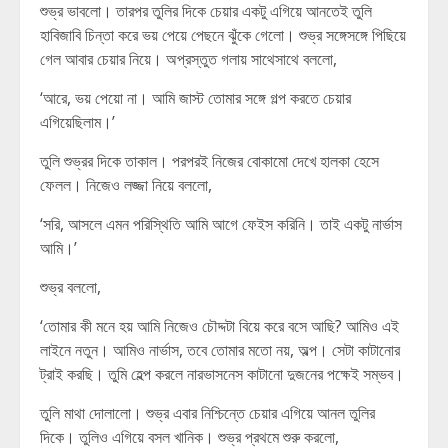
শুভ্র ভাবলো। তারপর তুলির দিকে চেয়ার একটু এগিয়ে আনতেই তুলি
হাবিজাবি চিন্তা করে ভয় পেয়ে পেছনে ঝুঁকে গেলো। শুভ্র সঙ্গেসঙ্গে পিছিয়ে
গেল আবার চেয়ার নিয়ে। অপ্রস্তুত গলায় সাথেসাথে বললো,
‘আরে, ভয় পেয়ো না। আমি জাস্ট তোমার সঙ্গে গল্প করতে চেয়ার
এগিয়েছিলাম।’
তুলি শুভ্রর দিকে তাকাল। পরপরই নিজের বোকামো দেখে হালকা হেসে
ফেলল। নিজেও লজ্জা নিয়ে বললো,
‘সরি, আসলে এমন পরিস্থিতি আমি আগে ফেইস করিনি। তাই একটু নার্ভাস
আমি।’
শুভ্র বললো,
‘তোমার কী মনে হয় আমি নিজেও চৌদ্দটা বিয়ে করে বসে আছি? আমিও এই
লাইনে নতুন। আমিও নার্ভাস, তবে তোমার মতো নয়, অল্প। সেটা কাটানোর
ট্রাই করছি। তুমি হেল্প করলে নারভাসনেস কাটানো দুজনের পক্ষেই সম্ভব।
তুলি মাথা দোলালো। শুভ্র এবার নিশ্চিন্তে চেয়ার এগিয়ে আনল তুলির
দিকে। তুলিও এগিয়ে বসল খানিক। শুভ্র প্রথমে শুরু করলো,