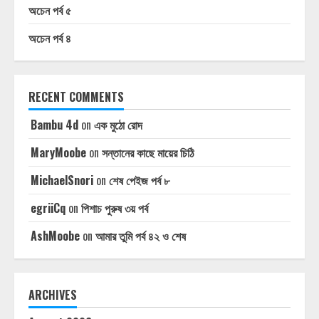
অচেন পর্ব ৫
অচেন পর্ব ৪
RECENT COMMENTS
Bambu 4d
on
এক মুঠো রোদ
MaryMoobe
on
সন্তানের কাছে মায়ের চিঠি
MichaelSnori
on
শেষ পেইজ পর্ব ৮
egriiCq
on
পিশাচ পুরুষ ৩য় পর্ব
AshMoobe
on
আমার তুমি পর্ব ৪২ ও শেষ
ARCHIVES