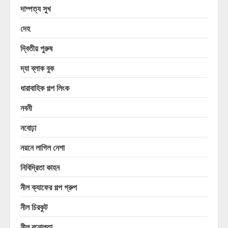
দাম্পত্য সুখ
দেহ
দ্বিতীয় পুরুষ
দ্যা ব্লাক বুক
ধারাবাহিক গল্প লিংক
নবনী
নবোঢ়া
নয়নে লাগিল নেশা
নিবিদ্রিতা কাহন
নীল ক্যাফের গল্প গ্রুপ
নীল চিরকুট
নীল বুনোলতা