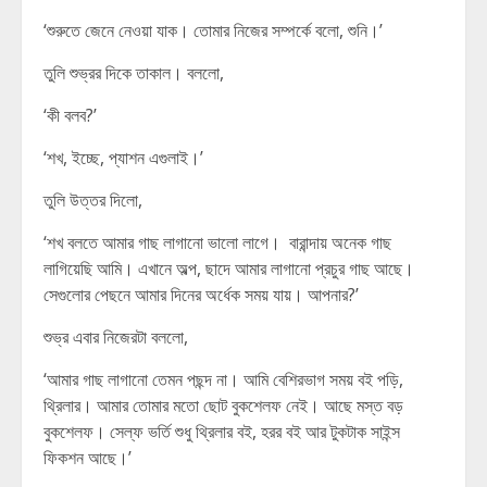
‘শুরুতে জেনে নেওয়া যাক। তোমার নিজের সম্পর্কে বলো, শুনি।’
তুলি শুভ্রর দিকে তাকাল। বললো,
‘কী বলব?’
‘শখ, ইচ্ছে, প্যাশন এগুলাই।’
তুলি উত্তর দিলো,
‘শখ বলতে আমার গাছ লাগানো ভালো লাগে। বারান্দায় অনেক গাছ
লাগিয়েছি আমি। এখানে অল্প, ছাদে আমার লাগানো প্রচুর গাছ আছে।
সেগুলোর পেছনে আমার দিনের অর্ধেক সময় যায়। আপনার?’
শুভ্র এবার নিজেরটা বললো,
‘আমার গাছ লাগানো তেমন পছন্দ না। আমি বেশিরভাগ সময় বই পড়ি,
থ্রিলার। আমার তোমার মতো ছোট বুকশেলফ নেই। আছে মস্ত বড়
বুকশেলফ। সেল্ফ ভর্তি শুধু থ্রিলার বই, হরর বই আর টুকটাক সাইন্স
ফিকশন আছে।’