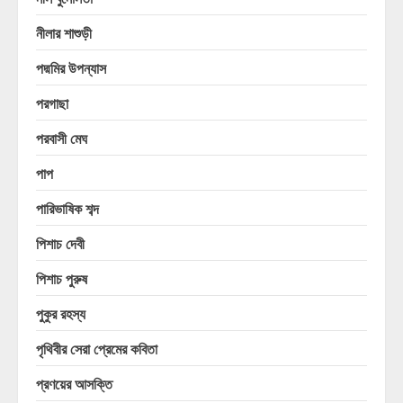
নীলার শাশুড়ী
পদ্মমির উপন্যাস
পরগাছা
পরবাসী মেঘ
পাপ
পারিভাষিক শব্দ
পিশাচ দেবী
পিশাচ পুরুষ
পুকুর রহস্য
পৃথিবীর সেরা প্রেমের কবিতা
প্রণয়ের আসক্তি