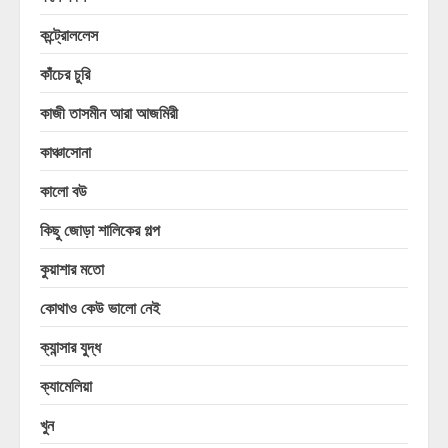
কন্ট্রোললেস
কাঁচের চুরি
কাজী তাসমীন আরা আজমিরী
কাঞ্চাসোনা
কালো বউ
কিছু জোড়া শালিকের গল্প
কুয়াশার মতো
কোথাও কেউ ভালো নেই
ক্যান্সার যুদ্ধ
ক্যামেলিয়া
খুন