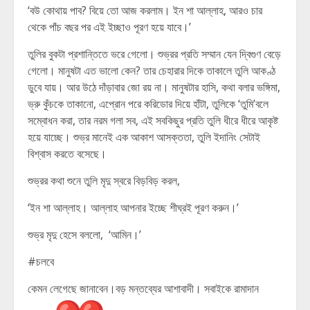
‘বউ কোথায় পাব? বিয়ে তো আজ করলাম। ইন শা আল্লাহ, আরও চার
থেকে পাঁচ বছর পর এই ইচ্ছাও পূরণ হয়ে যাবে।’
তুলির বুকটা প্রশান্তিতে ভরে গেলো। শুভ্রর প্রতি সম্মান যেন দ্বিগুণ বেড়ে
গেলো। মানুষটা এত ভালো কেন? তার চেহারার দিকে তাকালে তুলি আকণ্ঠ
ডুবে যায়। আর উঠে দাঁড়াবার জো রয় না। মানুষটার হাসি, কথা বলার ভঙ্গিমা,
ভ্রু কুঁচকে তাকানো, এপ্রোন পরে করিডোর দিয়ে হাঁটা, তুলিকে ‘তুমি’বলে
সম্বোধন করা, তার নরম গলা সব, এই সবকিছুর প্রতি তুলি ধীরে ধীরে আকৃষ্ট
হয়ে যাচ্ছে। শুভ্র মানেই এক আকাশ আসক্ততা, তুলি ইদানিং সেটাই
বিশ্বাস করতে বসেছে।
শুভ্রর কথা শুনে তুলি মৃদু স্বরে বিড়বিড় করল,
‘ইন শা আল্লাহ। আল্লাহ আপনার ইচ্ছে শীঘ্রই পূরণ করুন।’
শুভ্র মৃদু হেসে বললো, ‘আমিন।’
#চলবে
কেমন লেগেছে জানাবেন।বড় মন্তব্যের আশাবাদী। সবাইকে রামাদান