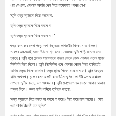
ধরে দেখলো, সেখানে মার্কার পেন দিয়ে কয়েকবার পরপর লেখা,
‘তুলি শুভ্র স্যারকে বিয়ে করবে না,
তুলি শুভ্র স্যারকে বিয়ে করবে না
তুলি শুভ্র স্যারকে বিয়ে করবে না।’
শুভ্র কাগজের লেখা পড়ে বেশ কিছুসময় কাগজটার দিকে চেয়ে থাকল।
তারপর আচমকাই হেসে উঠলো শব্দ করে। সেসময় তুলি শাড়ি সামলে ঘরে
ঢুকছে। তুলি ঘরে ঢোকার সাথেসাথে বাইরে থেকে কেউ একজন ওদের ঘরের
সিটকিনি দিয়ে দিলো। তুলি সিটকিনির শব্দে একবার পেছন ফিরে তাকিয়েই,
আবার শুভ্রর দিকে তাকাল। শুভ্র তুলির দিকে চেয়ে হাসছে। তুলি শুভ্রের
হাসি দেখলো। বুকে কেমন একটা করে উঠল তুলির।হাসিটা এত্ত মারাত্মক
লাগলো তুলির কাছে, বলা অসম্ভব। তুলি চোখের পলক ফেলে আবার তাকাল
শুভ্রর দিকে। শুভ্র হাসি থামিয়ে তুলিকে বললো,
‘শুভ্র স্যারকে বিয়ে করবে না করবে না করেও বিয়ে করে বসে আছো। এবার
এই কাগজটার কী হবে তুলি?’
তুলির ঘোর ভেঙে গেছে শুভ্রর কথা শুনে ততক্ষণে। তুলি তীক্ষ চোখে শুভ্রর