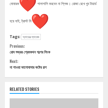
মোবারক
গালাগালি করবেন না প্লিজ। রোজা রেখে খুব টায়ার্ড
হয়ে যাই, ট্রাস্ট মি
Tags:
অ্যারেঞ্জ ম্যারেজ
Continue
Previous:
রোদ শুভ্রর প্রেমকথন গল্পের লিংক
Reading
Next:
না পাওয়া ভালোবাসার কষ্টের গল্প
RELATED STORIES