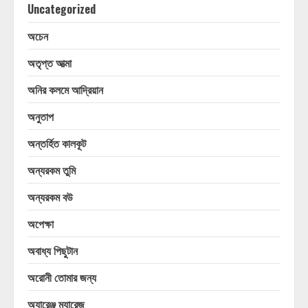
Uncategorized
অচেন
অতৃপ্ত আত্মা
অনির কলমে আদ্রিয়ান
অনুতাপ
অন্তর্হিত কালকূট
অন্যরকম তুমি
অন্যরকম বউ
অপেক্ষা
অবাধ্য পিছুটান
অরোনী তোমার জন্য
অ্যারেঞ্জ ম্যারেজ