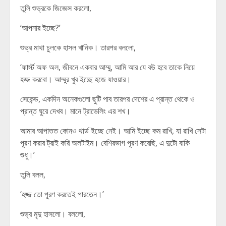
তুলি শুভ্রকে জিজ্ঞেস করলো,
‘আপনার ইচ্ছে?’
শুভ্র মাথা চুলকে হাসল খানিক। তারপর বললো,
‘ফার্স্ট অফ অল, জীবনে একবার আম্মু, আমি আর যে বউ হবে তাকে নিয়ে
হজ্জ করবো। আম্মুর খুব ইচ্ছে হজে যাওয়ার।
সেকেন্ড, একদিন অনেকগুলো ছুটি পাব তারপর দেশের এ প্রান্ত থেকে ও
প্রান্ত ঘুরে দেখব। মানে ট্রাভেলিং এর শখ।
আমার আপাতত কোনও থার্ড ইচ্ছে নেই। আমি ইচ্ছে কম রাখি, যা রাখি সেটা
পূরণ করার ট্রাই করি অলটাইম। বেশিরভাগ পূরণ করেছি, এ দুটো বাকি
শুধু।’
তুলি বলল,
‘হজ্জ তো পূরণ করতেই পারতেন।’
শুভ্র মৃদু হাসলো। বললো,