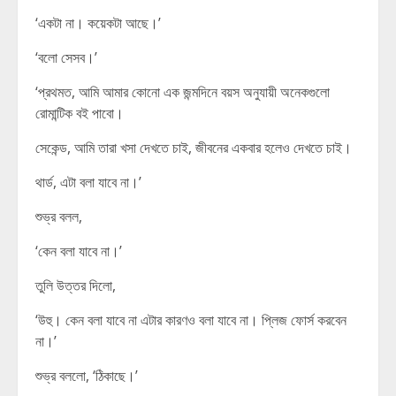
‘একটা না। কয়েকটা আছে।’
‘বলো সেসব।’
‘প্রথমত, আমি আমার কোনো এক জন্মদিনে বয়স অনুযায়ী অনেকগুলো
রোমান্টিক বই পাবো।
সেকেন্ড, আমি তারা খসা দেখতে চাই, জীবনের একবার হলেও দেখতে চাই।
থার্ড, এটা বলা যাবে না।’
শুভ্র বলল,
‘কেন বলা যাবে না।’
তুলি উত্তর দিলো,
‘উহু। কেন বলা যাবে না এটার কারণও বলা যাবে না। প্লিজ ফোর্স করবেন
না।’
শুভ্র বললো, ‘ঠিকাছে।’