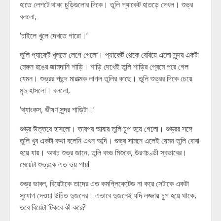
হাতে লেপটে থাকা চুড়িগুলোর দিকে। তুলি প্যাকেট হাতড়ে দেখল। শুভ্র
বললো,
‘চাইলে খুলে দেখতে পারো।’
তুলি প্যাকেট খুলতে লেগে গেলো। প্যাকেট থেকে বেরিয়ে এলো সুন্দর একটা
মেরুন রঙের জামদানি শাড়ি। শাড়ি দেখেই তুলি শাড়ির প্রেমে পরে গেল
যেমন। শুভ্রর পছন্দ মারাত্মক লাগল তুলির কাছে। তুলি শুভ্রর দিকে চেয়ে
মৃদু হাসলো। বললো,
‘থ্যাংকস, ভীষণ সুন্দর শাড়িটা।’
শুভ্র উত্তরে হাসলো। তারপর আবার তুলি চুপ হয়ে গেলো। শুভ্রর সঙ্গে
তুলি খুব একটা কথা বলেনি এখন অব্দি। শুভ্র সামনে এলেই যেমন তুলি বোবা
হয়ে যায়। অথচ শুভ্র জানে, তুলি বড্ড মিশুকে, উরণচণ্ডী স্বভাবের।
মেয়েটা শুভ্রকে এত ভয় পায়!
শুভ্র ভাবল, বিয়েটাকে তাদের এত কমপ্লিকেটেড না করে সেটাকে একটা
সুযোগ দেওয়া উচিত দুজনের। এভাবে দুজনেই যদি লজ্জায় চুপ হয়ে থাকে,
তবে বিয়েটা টিকবে কী করে?