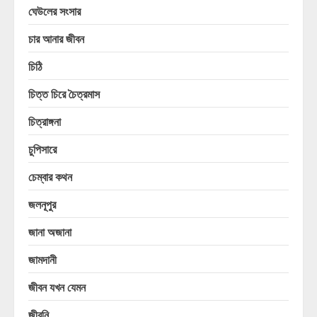
ঘেউলের সংসার
চার আনার জীবন
চিঠি
চিত্ত চিরে চৈত্রমাস
চিত্রাঙ্গনা
চুপিসারে
চেম্বার কথন
জলনূপুর
জানা অজানা
জামদানী
জীবন যখন যেমন
জীবনি