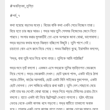
#অবন্তিকা_তৃপ্তি
#পর্ব_৭
কথা হয়েছে বড়দের মধ্যে। বিয়ের বাকি কথা এখনি সেরে নিচ্ছেন তারা।
বিয়ে হতে চার বছর আরও। শুভ্র আর তুলি সেসময় নিজেদের জেনে নিতে
পারবে। সংসার করার মূলকাঠিই তো একে অপরকে জানা বোঝা, ভালোবাসা।
শুভ্র বড়দের কথার মধ্যে বিরক্ত হচ্ছিলো কিছুটা। তুলি পাশে নেই।
চাচাতো বোন এসে রুমে নিয়ে গেছে। শুভর বিরক্তি বুঝে, ইয়াসমিন বললেন,
‘শুভ্র, বাবা তুমি ঘরে গিয়ে বসো নাহয়। তুলিকে আমি পাঠাচ্ছি!’
শুভ্র শুনে হ্যাঁ বললো। একজন এসে শুভ্রকে তুলির ব্যক্তিগত বেডরুমে
নিয়ে গেলো। শুভ্র বেডরুমটা দেখল। ছোট দুজনা পালং, একটা বইয়ে ঠাসা
পড়ার টেবিল, কাঠের আলমারি, ছোট্ট একটা মিনি সাইজের বুকশেলফ, একটা
ছোট দোলনা। বেশ সাজিয়ে গুছিয়ে রাখা ঘরটা। তুলি বেশ গোছানো মেয়ে
সেটা তার ঘর দেখেই বোঝা যাচ্ছে। শুভ্র গিয়ে পড়ার টেবিলের চেয়ার টেনে
বসলো। হাতে একটা বই নিয়ে উল্টেপাল্টে দেখতে লাগলো। হঠাৎ বইয়ের
ভেতর থেকে একটা কাগজ খসে পড়লো। শুভ্র মাটিতে তাকালো অবাক
হয়ে। তারপর একটু হেসে কাগজ হাতে তুলল। কাগজ চোখের সামনে মেলে