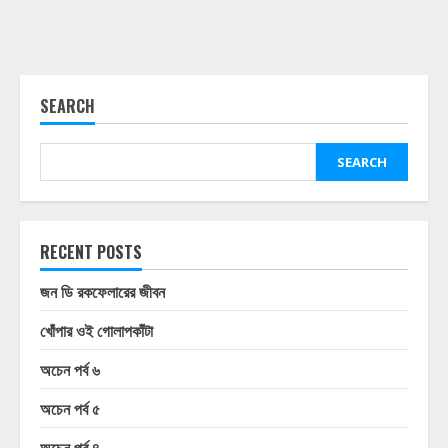
SEARCH
SEARCH
RECENT POSTS
জন ডি রকফেলারের জীবন
খোঁপার ওই গোলাপকাঁটা
অচেন পর্ব ৬
অচেন পর্ব ৫
অচেন পর্ব ৪