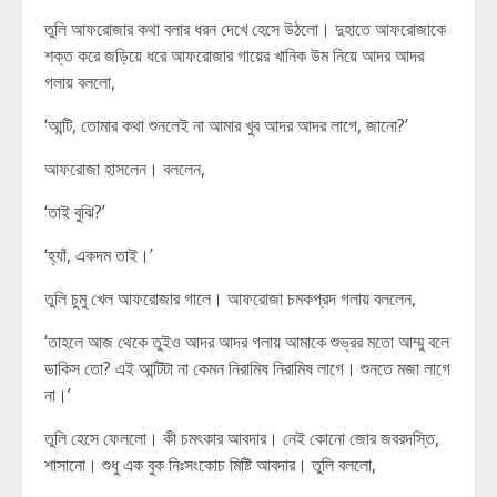
তুলি আফরোজার কথা বলার ধরন দেখে হেসে উঠলো। দুহাতে আফরোজাকে
শক্ত করে জড়িয়ে ধরে আফরোজার গায়ের খানিক উম নিয়ে আদর আদর
গলায় বললো,
‘আন্টি, তোমার কথা শুনলেই না আমার খুব আদর আদর লাগে, জানো?’
আফরোজা হাসলেন। বললেন,
‘তাই বুঝি?’
‘হ্যাঁ, একদম তাই।’
তুলি চুমু খেল আফরোজার গালে। আফরোজা চমকপ্রদ গলায় বললেন,
‘তাহলে আজ থেকে তুইও আদর আদর গলায় আমাকে শুভ্রর মতো আম্মু বলে
ডাকিস তো? এই আন্টিটা না কেমন নিরামিষ নিরামিষ লাগে। শুনতে মজা লাগে
না।’
তুলি হেসে ফেললো। কী চমৎকার আবদার। নেই কোনো জোর জবরদস্তি,
শাসানো। শুধু এক বুক নিঃসংকোচ মিষ্টি আবদার। তুলি বললো,