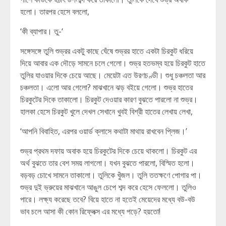
হলো। তারপর হেসে বললো,
‘কী ব্যাপার। তু-‘
সঙ্গেসঙ্গে তুলি শুভ্রর একটু কাছে ঘেঁষে শুভ্রর হাতে একটা চিরকুট ধরিয়ে
দিয়ে আবার এক দৌড়ে সামনে চলে গেলো। শুভ্র হতভম্ব হয়ে চিরকুট হাতে
তুলির যাওয়ার দিকে চেয়ে আছে। মেয়েটা এত উরণচণ্ডী। শুধু চঞ্চলতা আর
চঞ্চলতা। এলো আর গেলো? মাঝখানে ঝড় বইয়ে গেলো। শুভ্র হাতের
চিরকুটের দিকে তাকালো। চিরকুট দেওয়ার কারণ বুঝতে পারলো না শুভ্র।
হালকা হেসে চিরকুট খুলে দেখল সেখানে খুবই বিশ্রী হাতের লেখায় লেখা,
‘আপনি বিবাহিত, এরপর ওয়ার্ড ক্লাসে কথাটা মাথায় রাখবেন প্লিজ।’
শুভ্র প্রথম দফায় অবাক হয়ে চিরকুটের দিকে চেয়ে থাকলো। চিরকুট এর
অর্থ বুঝতে তার বেশ সময় লাগলো। যখন বুঝতে পারলো, বিস্মিত হলো।
বড়বড় চোখে সামনে তাকালো। তুলিকে খুঁজল। তুলি ততক্ষণে পোগার পা।
শুভ্র দুই ভ্রুয়ের মাঝখানে আঙুল চেপে শব্দ করে হেসে ফেললো। তুলিও
পারে। লক্ষ্য করেছে তবে? বিয়ে হাতে না হতেই মেয়েদের মধ্যে বউ-বউ
ভাব চলে আসা কী কোন রিফ্লেক্স এর মধ্যে পড়ে? হয়তো!