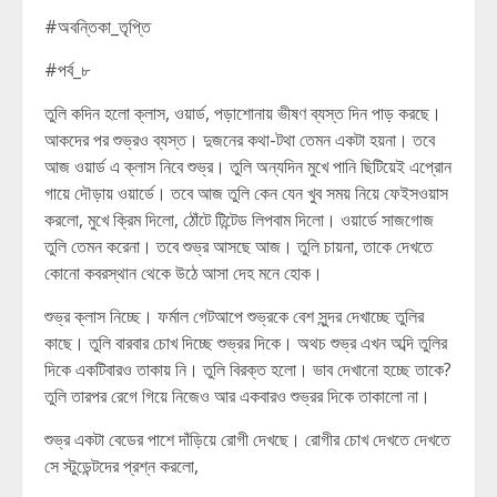
#অবন্তিকা_তৃপ্তি
#পর্ব_৮
তুলি কদিন হলো ক্লাস, ওয়ার্ড, পড়াশোনায় ভীষণ ব্যস্ত দিন পাড় করছে।
আকদের পর শুভ্রও ব্যস্ত। দুজনের কথা-টথা তেমন একটা হয়না। তবে
আজ ওয়ার্ড এ ক্লাস নিবে শুভ্র। তুলি অন্যদিন মুখে পানি ছিটিয়েই এপ্রোন
গায়ে দৌড়ায় ওয়ার্ডে। তবে আজ তুলি কেন যেন খুব সময় নিয়ে ফেইসওয়াস
করলো, মুখে ক্রিম দিলো, ঠোঁটে টিন্টেড লিপবাম দিলো। ওয়ার্ডে সাজগোজ
তুলি তেমন করেনা। তবে শুভ্র আসছে আজ। তুলি চায়না, তাকে দেখতে
কোনো কবরস্থান থেকে উঠে আসা দেহ মনে হোক।
শুভ্র ক্লাস নিচ্ছে। ফর্মাল গেটআপে শুভ্রকে বেশ সুন্দর দেখাচ্ছে তুলির
কাছে। তুলি বারবার চোখ দিচ্ছে শুভ্রর দিকে। অথচ শুভ্র এখন অব্দি তুলির
দিকে একটিবারও তাকায় নি। তুলি বিরক্ত হলো। ভাব দেখানো হচ্ছে তাকে?
তুলি তারপর রেগে গিয়ে নিজেও আর একবারও শুভ্রর দিকে তাকালো না।
শুভ্র একটা বেডের পাশে দাঁড়িয়ে রোগী দেখছে। রোগীর চোখ দেখতে দেখতে
সে স্টুডেন্টদের প্রশ্ন করলো,