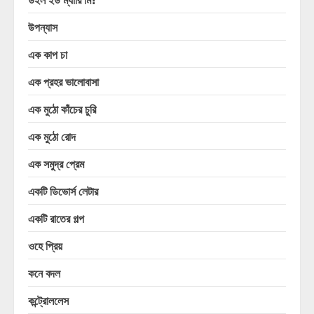
উপন্যাস
এক কাপ চা
এক প্রহর ভালোবাসা
এক মুঠো কাঁচের চুরি
এক মুঠো রোদ
এক সমুদ্র প্রেম
একটি ডিভোর্স লেটার
একটি রাতের গল্প
ওহে প্রিয়
কনে বদল
কন্ট্রোললেস