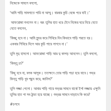
নিজেকে সামলে বললো,
‘আমি শাড়ি সামলাতে পারি না আম্মু। বারবার কুচি বেজে পরে যাই।’
আফরোজা শুনলেন না। বরং তুলির হাত ধরে টেনে নিজের ঘরে নিয়ে যেতে
যেতে বললেন,
‘কিচ্ছু হবে না। আমি সুন্দর করে শিখিয়ে দিব কিভাবে শাড়ি পরতে হয়।
একবার শিখিয়ে দিলে আর কুচি পায়ে লাগবে না।’
তুলি মৃদু হাসলো। আফরোজা শাড়ি আর দু কাপড় আনলেন। তুলি বললো,
‘কিম্তু চা?’
‘কিছু হবে না, বলক আসুক। ততক্ষনে তোর শাড়ি পড়া হয়ে যাবে। শুভ্র
কিন্তু শাড়ি খুব পছন্দ করে, জানিস?’
তুলি লজ্জা পেলো। আবার শাড়ি গায়ে শুভ্রর সামনে যাবে! ইশ! লজ্জায় এক্ষুনি
তুলির হাত পা সব ঠান্ডা হয়ে যাচ্ছে। শুভ্রর সামনে দাড়াবে কি করে?
#চলবে