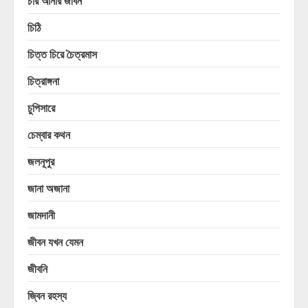
চার আনার জীবন
চিঠি
চিত্ত চিরে চৈত্রমাস
চিত্রাঙ্গনা
চুপিসারে
চেম্বার কথন
জলনূপুর
জানা অজানা
জামদানী
জীবন যখন যেমন
জীবনি
জ্বিন রহস্য