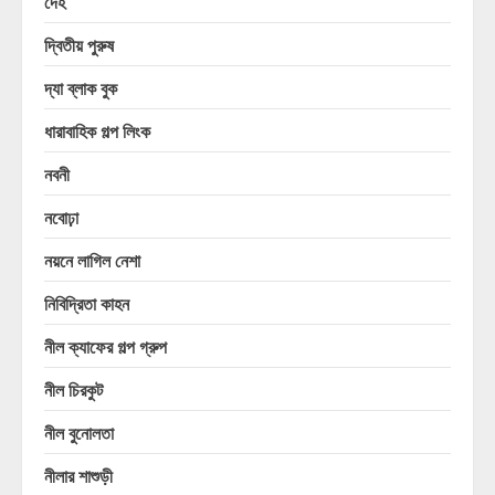
দেহ
দ্বিতীয় পুরুষ
দ্যা ব্লাক বুক
ধারাবাহিক গল্প লিংক
নবনী
নবোঢ়া
নয়নে লাগিল নেশা
নিবিদ্রিতা কাহন
নীল ক্যাফের গল্প গ্রুপ
নীল চিরকুট
নীল বুনোলতা
নীলার শাশুড়ী