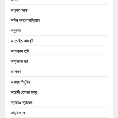
অতৃপ্ত আত্মা
অনির কলমে আদ্রিয়ান
অনুতাপ
অন্তর্হিত কালকূট
অন্যরকম তুমি
অন্যরকম বউ
অপেক্ষা
অবাধ্য পিছুটান
অরোনী তোমার জন্য
অ্যারেঞ্জ ম্যারেজ
আড়ালে কে