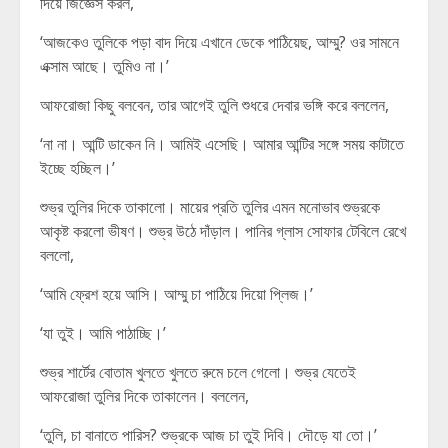
দিয়ে জিজ্ঞেস করল,
‘আজকেও তুলিকে পড়া বাদ দিয়ে এখানে ডেকে পাঠিয়েছ, আম্মু? ওর সামনে
এক্সাম আছে। তুমিও না।’
আফরোজা কিছু বলবেন, তার আগেই তুলি শুধরে দেবার ভঙ্গি করে বললেন,
‘না না। আন্টি ডাকেন নি। আমিই এসেছি। আমার আন্টির সঙ্গে সময় কাটাতে
ইচ্ছে হচ্ছিল।’
শুভ্র তুলির দিকে তাকালো। মায়ের প্রতি তুলির এমন মনোভাব শুভ্রকে
আকৃষ্ট করলো ভীষণ। শুভ্র উঠে দাঁড়াল। পানির গ্লাস সোফার টেবিলে রেখে
বললো,
‘আমি ফ্রেশ হয়ে আসি। আম্মু চা পাঠিয়ে দিয়ো প্লিজ।’
‘যা তুই। আমি পাঠাচ্ছি।’
শুভ্র শার্টের বোতাম খুলতে খুলতে রুমে চলে গেলো। শুভ্র যেতেই
আফরোজা তুলির দিকে তাকালেন। বললেন,
‘তুলি, চা বানাতে পারিস? শুভ্রকে আজ চা তুই দিবি। দৌড়ে যা তো।’