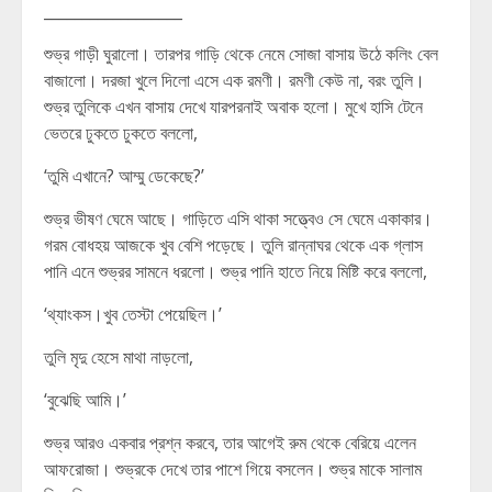
__________________
শুভ্র গাড়ী ঘুরালো। তারপর গাড়ি থেকে নেমে সোজা বাসায় উঠে কলিং বেল
বাজালো। দরজা খুলে দিলো এসে এক রমণী। রমণী কেউ না, বরং তুলি।
শুভ্র তুলিকে এখন বাসায় দেখে যারপরনাই অবাক হলো। মুখে হাসি টেনে
ভেতরে ঢুকতে ঢুকতে বললো,
‘তুমি এখানে? আম্মু ডেকেছে?’
শুভ্র ভীষণ ঘেমে আছে। গাড়িতে এসি থাকা সত্ত্বেও সে ঘেমে একাকার।
গরম বোধহয় আজকে খুব বেশি পড়েছে। তুলি রান্নাঘর থেকে এক গ্লাস
পানি এনে শুভ্রর সামনে ধরলো। শুভ্র পানি হাতে নিয়ে মিষ্টি করে বললো,
‘থ্যাংকস।খুব তেস্টা পেয়েছিল।’
তুলি মৃদু হেসে মাথা নাড়লো,
‘বুঝেছি আমি।’
শুভ্র আরও একবার প্রশ্ন করবে, তার আগেই রুম থেকে বেরিয়ে এলেন
আফরোজা। শুভ্রকে দেখে তার পাশে গিয়ে বসলেন। শুভ্র মাকে সালাম