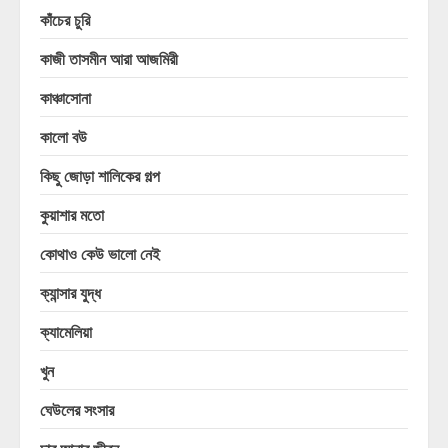
কাঁচের চুরি
কাজী তাসমীন আরা আজমিরী
কাঞ্চাসোনা
কালো বউ
কিছু জোড়া শালিকের গল্প
কুয়াশার মতো
কোথাও কেউ ভালো নেই
ক্যান্সার যুদ্ধ
ক্যামেলিয়া
খুন
ঘেউলের সংসার