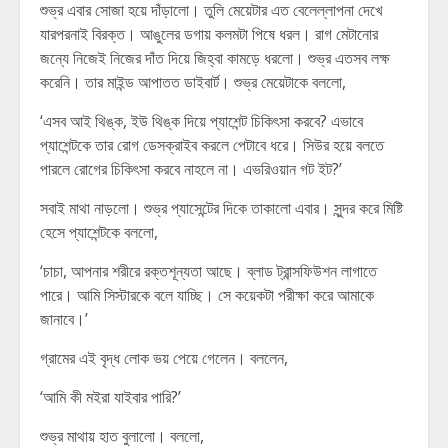
শুভ্র এবার সোজা হয়ে দাঁড়ালো। তুলি মেয়েটার এত বেলেল্লাপনা দেখে
যারপরনাই বিরক্ত। আঙুলের ডগায় কলমটা পিষে ধরল। রাগ মেটানোর
জন্যে নিজেই নিজের দাঁত দিয়ে জিহ্বা কামড়ে ধরলো। শুভ্র এতসব লক্ষ
করেনি। তার মাইন্ড আপাতত ডাইবার্ট। শুভ্র মেয়েটাকে বললো,
‘এসব আই থিঙ্ক, ইউ থিঙ্ক দিয়ে প্যাশেন্ট চিকিৎসা করবে? এভাবে
প্যাশেন্টকে তার রোগ ডেসক্রাইব করলে পেটাবে ধরে। সিউর হয়ে বলতে
পারলে রোগের চিকিৎসা করবে নাহলে না। এভরিওয়ান গট ইট?’
সবাই মাথা নাড়লো। শুভ্র প্যাসেন্টের দিকে তাকালো এবার। সুন্দর করে মিষ্টি
হেসে প্যাশেন্টকে বললো,
‘চাচা, আপনার শরীরে রক্তশূন্যতা আছে। ব্লাড ট্রান্সফিউশন লাগাতে
পারে। আমি সিস্টারকে বলে যাচ্ছি। সে কয়েকটা পরীক্ষা করে আমাকে
জানাবে।’
গ্রামের এই বৃদ্ধ লোক ভয় পেয়ে গেলেন। বললেন,
‘আমি কী মইরা যাইবার পারি?’
শুভ্র মাথায় হাত বুলালো। বললো,