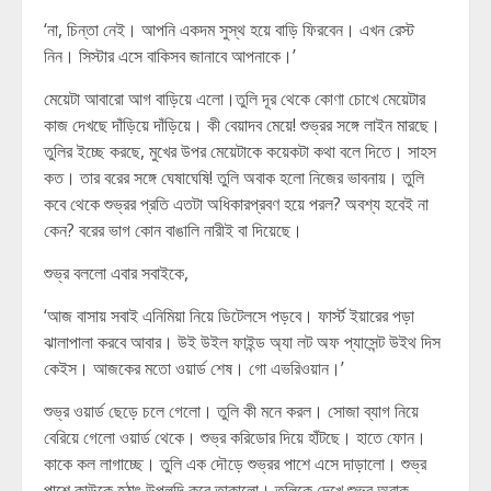
‘না, চিন্তা নেই। আপনি একদম সুস্থ হয়ে বাড়ি ফিরবেন। এখন রেস্ট
নিন। সিস্টার এসে বাকিসব জানাবে আপনাকে।’
মেয়েটা আবারো আগ বাড়িয়ে এলো।তুলি দূর থেকে কোণা চোখে মেয়েটার
কাজ দেখছে দাঁড়িয়ে দাঁড়িয়ে। কী বেয়াদব মেয়ে! শুভ্রর সঙ্গে লাইন মারছে।
তুলির ইচ্ছে করছে, মুখের উপর মেয়েটাকে কয়েকটা কথা বলে দিতে। সাহস
কত। তার বরের সঙ্গে ঘেষাঘেষি! তুলি অবাক হলো নিজের ভাবনায়। তুলি
কবে থেকে শুভ্রর প্রতি এতটা অধিকারপ্রবণ হয়ে পরল? অবশ্য হবেই না
কেন? বরের ভাগ কোন বাঙালি নারীই বা দিয়েছে।
শুভ্র বললো এবার সবাইকে,
‘আজ বাসায় সবাই এনিমিয়া নিয়ে ডিটেলসে পড়বে। ফার্স্ট ইয়ারের পড়া
ঝালাপালা করবে আবার। উই উইল ফাইন্ড অ্যা লট অফ প্যাসেন্ট উইথ দিস
কেইস। আজকের মতো ওয়ার্ড শেষ। গো এভরিওয়ান।’
শুভ্র ওয়ার্ড ছেড়ে চলে গেলো। তুলি কী মনে করল। সোজা ব্যাগ নিয়ে
বেরিয়ে গেলো ওয়ার্ড থেকে। শুভ্র করিডোর দিয়ে হাঁটছে। হাতে ফোন।
কাকে কল লাগাচ্ছে। তুলি এক দৌড়ে শুভ্রর পাশে এসে দাড়ালো। শুভ্র
পাশে কাউকে হঠাৎ উপলব্দি করে তাকালো। তুলিকে দেখে শুভ্র অবাক