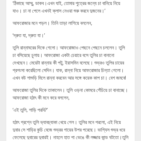
‘ঠিকাছে আম্মু, ডাকব।এখন যাই, তোমার পুত্রের জন্যে চা বানিয়ে নিয়ে
যাও। চা না পেলে এখনই ক্লাস নেওয়া শুরু করবে দুজনের।’
আফরোজার মনে পড়ল। তিনি তাড়া লাগিয়ে বললেন,
‘দ্রুত যা, দ্রুত যা।’
তুলি রান্নাঘরের দিকে গেলো। আফরোজাও পেছনে পেছনে চললেন। তুলি
চা বসিয়েছে চুলায়। আফরোজা একটা চেয়ারে বসে তুলির চা বানানো
দেখছেন। মেয়েটা রান্নায় কী পটু, ইয়াসমিন বলেছে। শুভ্রও তুলির চায়ের
প্রশংসা করেছিলো সেদিন। যাক, রান্না নিয়ে আফরোজার চিন্তা গেলো।
এখন বউ শাশুড়ি মিলে রান্না করবেন আর সঙ্গে কয়েক কাপ চা। বেশ জমবে!
আফরোজা তুলির দিকে তাকালেন। তুলি ওড়না কোমরে পেঁচিয়ে চা বানাচ্ছে।
আফরোজা হঠাৎ কী মনে করে বললেন,
‘এই তুলি, শাড়ি পরবি?’
হঠাৎ প্রশ্নে তুলি ভ্যাবচ্যাকা খেয়ে গেল। তুলির মনে পরলো, এই নিয়ে
দুবার সে শাড়ির কুচি বেজে শুভ্রর গায়ের উপর পরেছে। ভাগ্যিস শুভ্র ধরে
ফেলেছে দুবারের দুবারই। নাহলে হাত পা ভেঙে কী লজ্জার কান্ড ঘটতো।তুলি