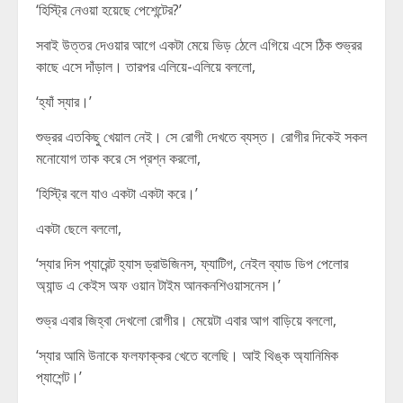
‘হিস্ট্রি নেওয়া হয়েছে পেশেন্টের?’
সবাই উত্তর দেওয়ার আগে একটা মেয়ে ভিড় ঠেলে এগিয়ে এসে ঠিক শুভ্রর
কাছে এসে দাঁড়াল। তারপর এলিয়ে-এলিয়ে বললো,
‘হ্যাঁ স্যার।’
শুভ্রর এতকিছু খেয়াল নেই। সে রোগী দেখতে ব্যস্ত। রোগীর দিকেই সকল
মনোযোগ তাক করে সে প্রশ্ন করলো,
‘হিস্ট্রি বলে যাও একটা একটা করে।’
একটা ছেলে বললো,
‘স্যার দিস প্যারেন্ট হ্যাস ড্রাউজিনস, ফ্যাটিগ, নেইল ব্যাড ডিপ পেলোর
অ্যান্ড এ কেইস অফ ওয়ান টাইম আনকনশিওয়াসনেস।’
শুভ্র এবার জিহ্বা দেখলো রোগীর। মেয়েটা এবার আগ বাড়িয়ে বললো,
‘স্যার আমি উনাকে ফলফাক্কর খেতে বলেছি। আই থিঙ্ক অ্যানিমিক
প্যাশেন্ট।’