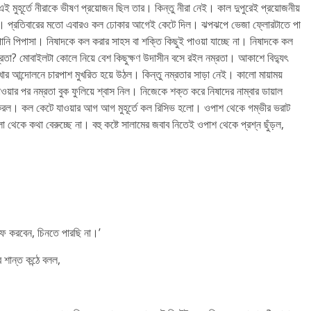
ই মুহূর্তে নীরাকে ভীষণ প্রয়োজন ছিল তার। কিন্তু নীরা নেই। কাল দুপুরেই প্রয়োজনীয়
ল করল। প্রতিবারের মতো এবারও কল ঢোকার আগেই কেটে দিল। ঝপঝপে ভেজা ফ্লোরটাতে পা
নি পিপাসা। নিষাদকে কল করার সাহস বা শক্তি কিছুই পাওয়া যাচ্ছে না। নিষাদকে কল
 নম্রতা? মোবাইলটা কোলে নিয়ে বেশ কিছুক্ষণ উদাসীন বসে রইল নম্রতা। আকাশে বিদ্যুৎ
খার আন্দোলনে চারপাশ মুখরিত হয়ে উঠল। কিন্তু নম্রতার সাড়া নেই। কালো মায়াময়
াওয়ার পর নম্রতা বুক ফুলিয়ে শ্বাস নিল। নিজেকে শক্ত করে নিষাদের নাম্বার ডায়াল
 করল। কল কেটে যাওয়ার আগ আগ মুহূর্তে কল রিসিভ হলো। ওপাশ থেকে গম্ভীর ভরাট
 থেকে কথা বেরুচ্ছে না। বহু কষ্টে সালামের জবাব নিতেই ওপাশ থেকে প্রশ্ন ছুঁড়ল,
মাফ করবেন, চিনতে পারছি না।’
 শান্ত কন্ঠে বলল,