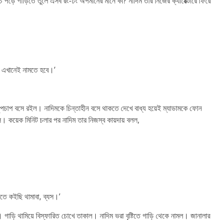
পড়ে গাড়িতে তুলে এসব রং-ঢং অপমানের মানে কী? নাদিম তার নিজের ক্যারেক্টারে ফিরে
ে এখানেই নামতে হবে।’
ে চুপচাপ বসে রইল। নাদিমকে চিন্তাহীন বসে থাকতে দেখে বাধ্য হয়েই ম্যাডামকে ফোন
ল। কয়েক মিনিট চলার পর নাদিম তার নিজস্ব কায়দায় বলল,
ইতে কইছি থামাবা, ব্যস।’
র। গাড়ি থামিয়ে বিস্ফারিত চোখে তাকাল। নাদিম ভরা বৃষ্টিতে গাড়ি থেকে নামল। জানালার