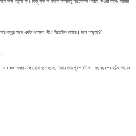
বলে মনে পড়ছে না। কিছু মনে না করলে আরেকটু ডিটেইলস পরিচয় দেওয়া যাবে? আমার
র বন্ধুর সাথে একটা ঝামেলা বেঁধে গিয়েছিল আমার। মনে পড়েছে?’
?’
। তার কথা বলার ভঙ্গি দেখে মনে হচ্ছে, নিষাদ তার পূর্ব পরিচিত। বহু বছর পর হঠাৎ তাদের