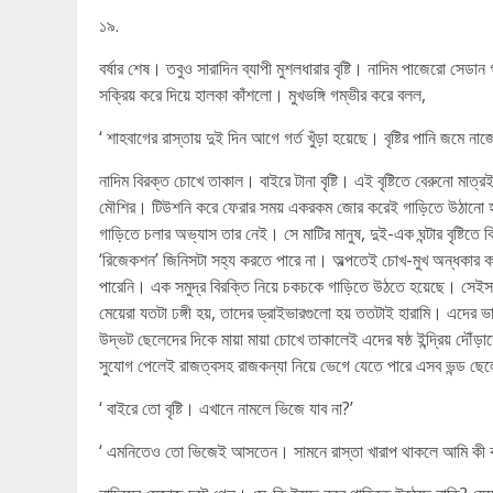
১৯.
বর্ষার শেষ। তবুও সারাদিন ব্যাপী মুশলধারার বৃষ্টি। নাদিম পাজেরো সেড
সক্রিয় করে দিয়ে হালকা কাঁশলো। মুখভঙ্গি গম্ভীর করে বলল,
‘ শাহবাগের রাস্তায় দুই দিন আগে গর্ত খুঁড়া হয়েছে। বৃষ্টির পানি জম
নাদিম বিরক্ত চোখে তাকাল। বাইরে টানা বৃষ্টি। এই বৃষ্টিতে বেরুনো মা
মৌশির। টিউশনি করে ফেরার সময় একরকম জোর করেই গাড়িতে উঠানো হয
গাড়িতে চলার অভ্যাস তার নেই। সে মাটির মানুষ, দুই-এক ঘন্টার বৃষ্টিতে 
‘রিজেকশন’ জিনিসটা সহ্য করতে পারে না। অল্পতেই চোখ-মুখ অন্ধকার করে 
পারেনি। এক সমুদ্র বিরক্তি নিয়ে চকচকে গাড়িতে উঠতে হয়েছে। সেইসাথ
মেয়েরা যতটা ঢঙ্গী হয়, তাদের ড্রাইভারগুলো হয় ততটাই হারামি। এদের ভ
উদ্ভট ছেলেদের দিকে মায়া মায়া চোখে তাকালেই এদের ষষ্ঠ ইন্দ্রিয় দৌঁড়
সুযোগ পেলেই রাজত্বসহ রাজকন্যা নিয়ে ভেগে যেতে পারে এসব ভন্ড ছেল
‘ বাইরে তো বৃষ্টি। এখানে নামলে ভিজে যাব না?’
‘ এমনিতেও তো ভিজেই আসতেন। সামনে রাস্তা খারাপ থাকলে আমি কী করব?