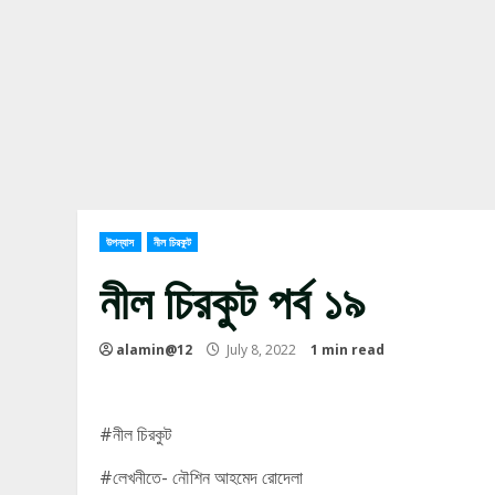
উপন্যাস
নীল চিরকুট
নীল চিরকুট পর্ব ১৯
alamin@12
July 8, 2022
1 min read
#নীল চিরকুট
#লেখনীতে- নৌশিন আহমেদ রোদেলা