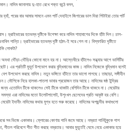
নামাল। নাদিম জানালায় দু-হাত রেখে শক্ত কন্ঠে বলল,
্যাঁ, পরের বার আমার সামনে এমন পার্ট দেহাইলে জিগারের ডাল দিয়া পিটাইয়া তোর পার্ট
স। ড্রাইভারের হতভম্ব দৃষ্টিকে উপেক্ষা করে নাদিম শাহাবাগের দিকে হাঁটা দিল। চাল-
বিল শান্তি। ড্রাইভারের হতভম্ব দৃষ্টি হঠাৎ-ই সরে গেল না। বিস্ফারিত দৃষ্টিতে
 নাকি লোকটা?
অযথা দৌঁড়া-দৌঁড়ির কোনো মানে হয় না। আস্তেধীরে হাঁটলেও সন্ধ্যার আগে ভার্সিটির
ছোট। এর প্রতিটি মুহূর্ত উপভোগ করায় বুদ্ধিমানের কাজ। নাদিম নিজেকে বুদ্ধিমান বলেই
াটাও বেশ উপভোগ করছে নাদিম। নতুন ভঙ্গিতে হাঁটতে তার ভালো লাগছে। তাছাড়া, সঙ্গীহীন
জন। মৌশিকে নিয়ে হালকা-পাতলা ভাবার প্রয়োজন তার আছে। নাদিমের ষষ্ঠ ইন্দ্রিয়
 জন্য এতোদিন টিকে থাকলেও সেই টিকে থাকাটা বেশিদিন টিকে থাকবে না। মেয়েটার
সমস্যা এরা নাদিমের মতো উলোটপালোট, উশৃংখল ছেলেদের প্রতি আকৃষ্ট হয় বেশি।
 মেয়েটা ইদানীং নাদিমের কথায় মুগ্ধ হতে শুরু করেছে। নাদিমের অপছন্দীয় কথাগুলো
 মেঝে সব ভিজে একাকার। ফ্লোরের কোণায় পানি জমে আছে। নম্রতা পানিটুকুকে পাশ
ডা, শীতল পরিবেশে শীত শীত করছে নম্রতার। আবার মুহূর্তেই ঘেমে নেয়ে একাকার হয়ে