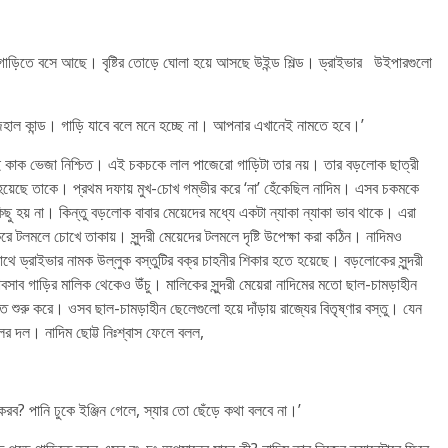
ান গাড়িতে বসে আছে। বৃষ্টির তোড়ে ঘোলা হয়ে আসছে উইন্ড শিল্ড। ড্রাইভার উইপারগুলো
ে নাজেহাল কান্ড। গাড়ি যাবে বলে মনে হচ্ছে না। আপনার এখানেই নামতে হবে।’
ত্রই কাক ভেজা নিশ্চিত। এই চকচকে লাল পাজেরো গাড়িটা তার নয়। তার বড়লোক ছাত্রী
়েছে তাকে। প্রথম দফায় মুখ-চোখ গম্ভীর করে ‘না’ হেঁকেছিল নাদিম। এসব চকমকে
কিছু হয় না। কিন্তু বড়লোক বাবার মেয়েদের মধ্যে একটা ন্যাকা ন্যাকা ভাব থাকে। এরা
টলমলে চোখে তাকায়। সুন্দরী মেয়েদের টলমলে দৃষ্টি উপেক্ষা করা কঠিন। নাদিমও
ে ড্রাইভার নামক উল্লুক বস্তুটির বক্র চাহনীর শিকার হতে হয়েছে। বড়লোকের সুন্দরী
াবসাব গাড়ির মালিক থেকেও উঁচু। মালিকের সুন্দরী মেয়েরা নাদিমের মতো ছাল-চামড়াহীন
াতে শুরু করে। ওসব ছাল-চামড়াহীন ছেলেগুলো হয়ে দাঁড়ায় রাজ্যের বিতৃষ্ণার বস্তু। যেন
ের দল। নাদিম ছোট্ট নিঃশ্বাস ফেলে বলল,
 পানি ঢুকে ইঞ্জিন গেলে, স্যার তো ছেঁড়ে কথা বলবে না।’