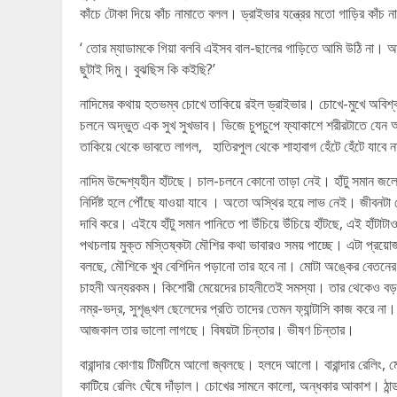
কাঁচে টোকা দিয়ে কাঁচ নামাতে বলল। ড্রাইভার যন্ত্রের মতো গাড়ির কাঁচ 
‘ তোর ম্যাডামকে গিয়া বলবি এইসব বাল-ছালের গাড়িতে আমি উঠি না। আর হ
ছুটাই দিমু। বুঝছিস কি কইছি?’
নাদিমের কথায় হতভম্ব চোখে তাকিয়ে রইল ড্রাইভার। চোখে-মুখে অবিশ্বা
চলনে অদ্ভুত এক সুখ সুখভাব। ভিজে চুপচুপে ফ্যাকাশে শরীরটাতে যেন অনা
তাকিয়ে থেকে ভাবতে লাগল, হাতিরপুল থেকে শাহাবাগ হেঁটে হেঁটে যাবে
নাদিম উদ্দেশ্যহীন হাঁটছে। চাল-চলনে কোনো তাড়া নেই। হাঁটু সমান জলে 
নির্দিষ্ট হলে পৌঁছে যাওয়া যাবে । অতো অস্থির হয়ে লাভ নেই। জীবনটা 
দাবি করে। এইযে হাঁটু সমান পানিতে পা উঁচিয়ে উঁচিয়ে হাঁটছে, এই হাঁট
পথচলায় মুক্ত মস্তিষ্কটা মৌশির কথা ভাবারও সময় পাচ্ছে। এটা প্রয়ো
বলছে, মৌশিকে খুব বেশিদিন পড়ানো তার হবে না। মোটা অঙ্কের বেতনের
চাহনী অন্যরকম। কিশোরী মেয়েদের চাহনীতেই সমস্যা। তার থেকেও বড় 
নম্র-ভদ্র, সুশৃঙ্খল ছেলেদের প্রতি তাদের তেমন ফ্যান্টাসি কাজ করে না।
আজকাল তার ভালো লাগছে। বিষয়টা চিন্তার। ভীষণ চিন্তার।
বারান্দার কোণায় টিমটিমে আলো জ্বলছে। হলদে আলো। বারান্দার রেলিং,
কাটিয়ে রেলিং ঘেঁষে দাঁড়াল। চোখের সামনে কালো, অন্ধকার আকাশ। ঠান্