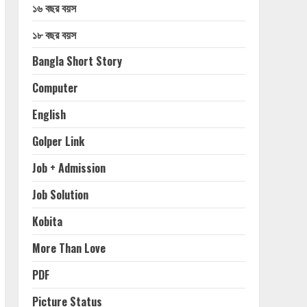
১৬ বছর বয়স
১৮ বছর বয়স
Bangla Short Story
Computer
English
Golper Link
Job + Admission
Job Solution
Kobita
More Than Love
PDF
Picture Status