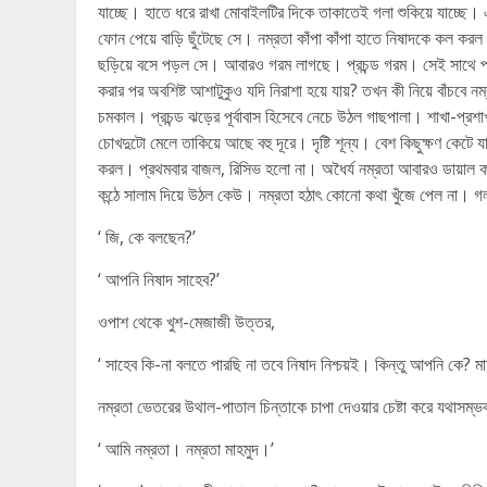
যাচ্ছে। হাতে ধরে রাখা মোবাইলটির দিকে তাকাতেই গলা শুকিয়ে যাচ্ছে। এ
ফোন পেয়ে বাড়ি ছুঁটেছে সে। নম্রতা কাঁপা কাঁপা হাতে নিষাদকে ক
ছড়িয়ে বসে পড়ল সে। আবারও গরম লাগছে। প্রচন্ড গরম। সেই সাথে পা
করার পর অবশিষ্ট আশাটুকুও যদি নিরাশা হয়ে যায়? তখন কী নিয়ে বাঁচবে
চমকাল। প্রচন্ড ঝড়ের পূর্বাবাস হিসেবে নেচে উঠল গাছপালা। শাখা-প্রশা
চোখদুটো মেলে তাকিয়ে আছে বহু দূরে। দৃষ্টি শূন্য। বেশ কিছুক্ষণ কেটে য
করল। প্রথমবার বাজল, রিসিভ হলো না। অধৈর্য নম্রতা আবারও ডায়াল
কন্ঠে সালাম দিয়ে উঠল কেউ। নম্রতা হঠাৎ কোনো কথা খুঁজে পেল না। গলা
‘ জি, কে বলছেন?’
‘ আপনি নিষাদ সাহেব?’
ওপাশ থেকে খুশ-মেজাজী উত্তর,
‘ সাহেব কি-না বলতে পারছি না তবে নিষাদ নিশ্চয়ই। কিন্তু আপনি কে? 
নম্রতা ভেতরের উথাল-পাতাল চিন্তাকে চাপা দেওয়ার চেষ্টা করে যথাসম্ভব
‘ আমি নম্রতা। নম্রতা মাহমুদ।’