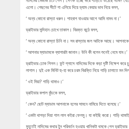
নাদিমের মেজাজ চটে গেল। সে-কি ইচ্ছে করে গাড়িতে উঠেছে নাকি? যেচে 
এলো। পেছনের সীটে গা এলিয়ে দিয়ে ড্যাম কেয়ার ভাব নিয়ে বলল,
‘ অন্য কোনো রাস্তা ধরুন। শাহবাগ যাওয়ার আগে আমি নামব না।’
ড্রাইভার সন্দিহান চোখে তাকাল। বিরক্ত কন্ঠে বলল,
‘ অন্য কোনো রাস্তা চিনি না। সব রাস্তায় জল আটকে আছে। আপনাক
‘ আপনার ম্যাডামকে ব্যাপারটা জানান। উনি কী বলেন শুনেই নেমে যাব।’
ড্রাইভার ঢোক গিলল। ফন্ট গ্লাসে নাদিমের দিকে কড়া দৃষ্টি নিক্ষেপ কর
লাগাল। দুই এক মিনিট হু-হা করে চরম বিরক্তি নিয়ে গাড়ি চালাতে মন দি
‘ ওই মিয়া? গাড়ি থামাও।’
ড্রাইভার কপাল কুঁচকে বলল,
‘ কেন? ছোট ম্যাডাম আপনাকে হলের সামনে নামিয়ে দিতে বলেছে।’
‘ একটা থাপড়া দিয়া গাল লাল কইরা ফেলমু। যা কইছি করো। গাড়ি থামা
মুহূর্তেই নাদিমের কথার টুন পরিবর্তন হওয়ায় খানিকটা থমকে গেল ড্রাইভা