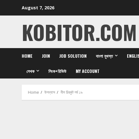
Skip
August 7, 2026
to
content
KOBITOR.COM
HOME
JOIN
JOB SOLUTION
বাংলা মুখস্ত
ENGLI
লেখক
লিংক+রিভিউ
MY ACCOUNT
Home
উপন্যাস
নীল চিরকুট পর্ব ১৯