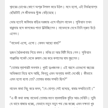
শব্দরের চোখের কোণে অশ্রু টলমল করে উঠল। মনে হলো, এই নির্ভরযোগ্য
ছোঁয়াটাই সে জীবনভর খুঁজে বেড়িয়েছে।
ভোর হতেই জমিদার বাড়ির দরজায় এসে দাঁড়াল নাভেদ। সুফিয়ান তখন
বারান্দায় বসে কাগজের পাতা উল্টাচ্ছিলেন। নাভেদকে দেখে তিনি দ্রুত উঠে
এলেন।
“নাভেদ! এসো, এসো। কেমন আছো বাবা?”
দুজন বৈঠকখানায় গিয়ে বসল। মনির চা আর মিষ্টি দিয়ে গেল। সুফিয়ান
পাঞ্জাবির পকেট থেকে রুমাল বের করে কপালের ঘাম মুছলেন।
“তোমার ব্যাপারটা শুনলাম। খুবই দুঃখজনক। এই বয়সে এতগুলো বছরের
অভিজ্ঞতা নিয়ে বসে আছি, কিন্তু এমন অন্যায় কমই দেখেছি। কীভাবে
এমন হলো বলো তো? তোমার বাবার সম্মতি ছিল?”
নাভেদ মাথা নিচু করে বলল, “যে যোগ্য সেই বসেছে, বাবার সম্মতিতেই।”
“এ কী কথা বলছ নাভেদ! তোমার মতন ব্যবসায়িক বুদ্ধি আর দেখিনি। তুমি
যে ভাবে বাজার ধরেছ, যেভাবে নতুন নতুন পথ বের করেছ এমন দক্ষতা খুব