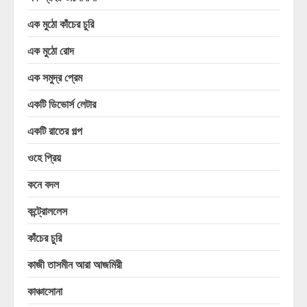
এক মুঠো কাঁচের চুরি
এক মুঠো রোদ
এক সমুদ্র প্রেম
একটি ডিভোর্স লেটার
একটি রাতের গল্প
ওহে প্রিয়
কনে বদল
কন্ট্রোললেস
কাঁচের চুরি
কাজী তাসমীন আরা আজমিরী
কাঞ্চাসোনা