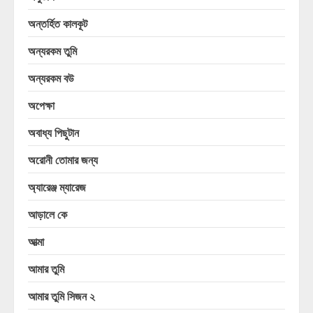
অন্তর্হিত কালকূট
অন্যরকম তুমি
অন্যরকম বউ
অপেক্ষা
অবাধ্য পিছুটান
অরোনী তোমার জন্য
অ্যারেঞ্জ ম্যারেজ
আড়ালে কে
আত্মা
আমার তুমি
আমার তুমি সিজন ২