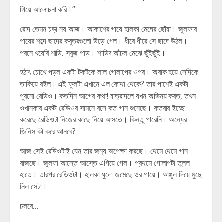
গিয়ে আলোচনা করি।”
রোদ তেমন চড়া নয় আজ। আকাশের গায়ে হালকা মেঘের ছোঁয়া। জুলফার
পায়ের শব্দে ছাদের কবুতরগুলো উড়ে গেল। ধীরে ধীরে সে ছাদে উঠল।
পরনে খয়েরি শাড়ি, সবুজ পাড়। শাড়ির আঁচল মেঝে ছুঁইছুঁই।
হঠাৎ চোখে পড়ল একটা টকটকে লাল গোলাপের ওপর। অবাক হয়ে সেদিকে
তাকিয়ে রইল। এই ফুলটা এখানে এল কোথা থেকে? তার পাশেই একটা
পুরনো রেডিও। কতদিন আগের কথা! যাত্রাদলে যখন অভিনয় করত, তখন
ওখানকার একটা রেডিওর সামনে বসে কত গান শুনেছে। কতবার ইচ্ছে
করেছে রেডিওটা নিজের কাছে নিয়ে আসতে। কিন্তু পারেনি। অন্যের
জিনিস কী করে আনবে?
আজ সেই রেডিওটাই যেন তার জন্য অপেক্ষা করছে। থেমে থেমে গান
বাজছে। জুলফা আস্তে আস্তে এগিয়ে গেল। প্রথমে গোলাপটা তুলল
হাতে। তারপর রেডিওটা। হালকা ধুলো জমেছে ওর গায়ে। আঙুল দিয়ে মুছে
নিল সেটা।
চলবে…