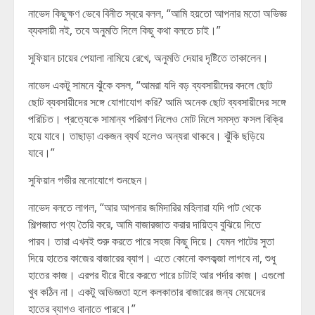
নাভেদ কিছুক্ষণ ভেবে বিনীত স্বরে বলল, “আমি হয়তো আপনার মতো অভিজ্ঞ
ব্যবসায়ী নই, তবে অনুমতি দিলে কিছু কথা বলতে চাই।”
সুফিয়ান চায়ের পেয়ালা নামিয়ে রেখে, অনুমতি দেয়ার দৃষ্টিতে তাকালেন।
নাভেদ একটু সামনে ঝুঁকে বসল, “আমরা যদি বড় ব্যবসায়ীদের বদলে ছোট
ছোট ব্যবসায়ীদের সঙ্গে যোগাযোগ করি? আমি অনেক ছোট ব্যবসায়ীদের সঙ্গে
পরিচিত। প্রত্যেকে সামান্য পরিমাণ নিলেও মোট মিলে সমস্ত ফসল বিক্রি
হয়ে যাবে। তাছাড়া একজন ব্যর্থ হলেও অন্যরা থাকবে। ঝুঁকি ছড়িয়ে
যাবে।”
সুফিয়ান গভীর মনোযোগে শুনছেন।
নাভেদ বলতে লাগল, “আর আপনার জমিদারির মহিলারা যদি পাট থেকে
শিল্পজাত পণ্য তৈরি করে, আমি বাজারজাত করার দায়িত্ব বুঝিয়ে দিতে
পারব। তারা এখনই শুরু করতে পারে সহজ কিছু দিয়ে। যেমন পাটের সুতা
দিয়ে হাতের কাজের বাজারের ব্যাগ। এতে কোনো কলকব্জা লাগবে না, শুধু
হাতের কাজ। এরপর ধীরে ধীরে করতে পারে চাটাই আর পর্দার কাজ। এগুলো
খুব কঠিন না। একটু অভিজ্ঞতা হলে কলকাতার বাজারের জন্য মেয়েদের
হাতের ব্যাগও বানাতে পারবে।”