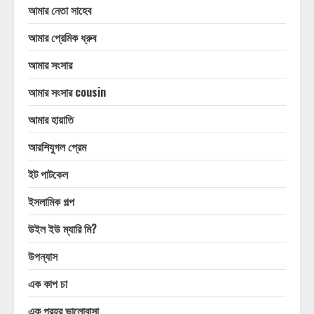
আমার নেতা সাহেব
আমার প্রেমিক ধ্রুব
আমার সংসার
আমার সংসার cousin
আমার হায়াতি
আরশিযুগল প্রেম
ইট পাটকেল
ইসলামিক গল্প
উইল ইউ ম্যারি মি?
উপন্যাস
এক কাপ চা
এক প্রহর ভালোবাসা