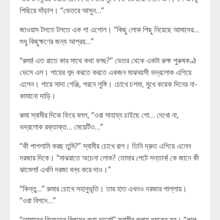
পিছিয়ে দাঁড়াল। “ভেতরে আসুন…”
জাওয়াদ টলতে টলতে এক পা এগোল। “কিছু লোক পিছু নিয়েছে আমাদের…
শুধু কিছুক্ষণের জন্য আশ্রয়…”
“রুমা! এত রাতে কার সাথে কথা বলছ?” ভেতর থেকে একটা রুক্ষ পুরুষকণ্ঠ
ভেসে এল। পায়ের শব্দ করতে করতে একজন মাঝবয়সী ভদ্রলোক এগিয়ে
এলেন। গায়ে সাদা গেঞ্জি, পরনে লুঙ্গি। চোখে চশমা, মুখে কয়েক দিনের না-
কামানো দাড়ি।
রুমা স্বামীর দিকে ফিরে বলল, “ওরা সাহায্য চাইছে গো… দেখো না,
ভদ্রলোক রক্তাক্ত… মেয়েটিও…”
“কী পাগলামি করছ তুমি?” স্বামীর চোখে রাগ। তিনি দ্রুত এগিয়ে এলেন
দরজার দিকে। “মাঝরাতে অচেনা লোক? তোমার পেটে সন্তান! কে জানে কী
ঝামেলা! এখনি দরজা বন্ধ করে দাও।”
“কিন্তু…” রুমার চোখে সহানুভূতি। তার হাত এখনও দরজার পাল্লায়।
“ওরা বিপদে…”
“আমাদের নিজেদের বিপদের কথা ভাবো!” স্বামীর গলায় ধমকের সুর। “কাল