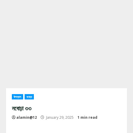
উপন্যাস
নবোঢ়া
নবোঢ়া ৩৩
alamin@12
January 29, 2025
1 min read