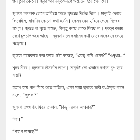
গুলনূরের কোলে। জ্বর আর রক্তক্ষরণে অচেতন হয়ে গেল সে।
জুলফা অপলক চোখে তাকিয়ে আছে শব্দরের পিঠের দিকে। মানুষটা ভোরে
ফিরেছিল, সারাদিন কোনো কথা হয়নি। কেমন যেন হারিয়ে গেছে নিজের
মধ্যে। জ্বরে গা পুড়ে যাচ্ছে, কিন্তু কাছে যেতে দিচ্ছে না। দূরত্ব বজায়
রেখে চুপচাপ শুয়ে আছে। ব্যবসায় লোকসানের কথা ভেবে একেবারে ভেঙে
পড়েছে।
জুলফা কয়েকবার কথা বলার চেষ্টা করেছে, “একটু পানি খাবেন?” “ওষুধটা…”
শব্দর নীরব। জুলফার হাঁসফাঁস লাগে। মানুষটা তো এভাবে কখনো চুপ হয়ে
যায়নি।
হতাশ হয়ে পাশ ফিরে শুতে যাচ্ছিল, এমন সময় শব্দরের ভারী কণ্ঠস্বর কানে
এলো, “জুলফা?”
জুলফা তৎক্ষণাৎ ফিরে তাকাল, “কিছু দরকার আপনার?”
“না।”
“খারাপ লাগছে?”