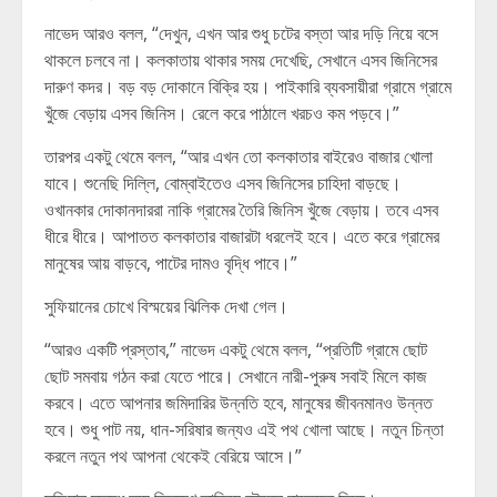
নাভেদ আরও বলল, “দেখুন, এখন আর শুধু চটের বস্তা আর দড়ি নিয়ে বসে
থাকলে চলবে না। কলকাতায় থাকার সময় দেখেছি, সেখানে এসব জিনিসের
দারুণ কদর। বড় বড় দোকানে বিক্রি হয়। পাইকারি ব্যবসায়ীরা গ্রামে গ্রামে
খুঁজে বেড়ায় এসব জিনিস। রেলে করে পাঠালে খরচও কম পড়বে।”
তারপর একটু থেমে বলল, “আর এখন তো কলকাতার বাইরেও বাজার খোলা
যাবে। শুনেছি দিল্লি, বোম্বাইতেও এসব জিনিসের চাহিদা বাড়ছে।
ওখানকার দোকানদাররা নাকি গ্রামের তৈরি জিনিস খুঁজে বেড়ায়। তবে এসব
ধীরে ধীরে। আপাতত কলকাতার বাজারটা ধরলেই হবে। এতে করে গ্রামের
মানুষের আয় বাড়বে, পাটের দামও বৃদ্ধি পাবে।”
সুফিয়ানের চোখে বিস্ময়ের ঝিলিক দেখা গেল।
“আরও একটি প্রস্তাব,” নাভেদ একটু থেমে বলল, “প্রতিটি গ্রামে ছোট
ছোট সমবায় গঠন করা যেতে পারে। সেখানে নারী-পুরুষ সবাই মিলে কাজ
করবে। এতে আপনার জমিদারির উন্নতি হবে, মানুষের জীবনমানও উন্নত
হবে। শুধু পাট নয়, ধান-সরিষার জন্যও এই পথ খোলা আছে। নতুন চিন্তা
করলে নতুন পথ আপনা থেকেই বেরিয়ে আসে।”