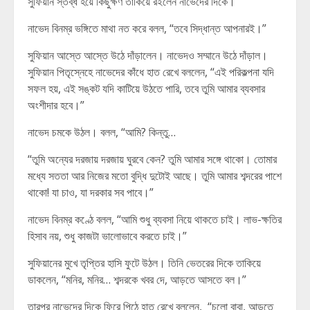
সুফিয়ান স্তব্ধ হয়ে কিছুক্ষণ তাকিয়ে রইলেন নাভেদের দিকে।
নাভেদ বিনম্র ভঙ্গিতে মাথা নত করে বলল, “তবে সিদ্ধান্ত আপনারই।”
সুফিয়ান আস্তে আস্তে উঠে দাঁড়ালেন। নাভেদও সম্মানে উঠে দাঁড়াল।
সুফিয়ান পিতৃস্নেহে নাভেদের কাঁধে হাত রেখে বললেন, “এই পরিকল্পনা যদি
সফল হয়, এই সঙ্কট যদি কাটিয়ে উঠতে পারি, তবে তুমি আমার ব্যবসার
অংশীদার হবে।”
নাভেদ চমকে উঠল। বলল, “আমি? কিন্তু…
“তুমি অন্যের দরজায় দরজায় ঘুরবে কেন? তুমি আমার সঙ্গে থাকো। তোমার
মধ্যে সততা আর নিজের মতো বুদ্ধি দুটোই আছে। তুমি আমার শব্দরের পাশে
থাকো! যা চাও, যা দরকার সব পাবে।”
নাভেদ বিনম্র কণ্ঠে বলল, “আমি শুধু ব্যবসা নিয়ে থাকতে চাই। লাভ-ক্ষতির
হিসাব নয়, শুধু কাজটা ভালোভাবে করতে চাই।”
সুফিয়ানের মুখে তৃপ্তির হাসি ফুটে উঠল। তিনি ভেতরের দিকে তাকিয়ে
ডাকলেন, “মনির, মনির… শব্দরকে খবর দে, আড়তে আসতে বল।”
তারপর নাভেদের দিকে ফিরে পিঠে হাত রেখে বললেন, “চলো বাবা, আড়তে