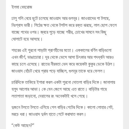
ইলমা বেহরোজ
ঢালু গলি বেয়ে ছুটে চলেছে জাওয়াদ আর গুলনূর। জাওয়াদের পা টলছে,
নিঃশ্বাস ভারী। পিঠের ক্ষত থেকে টপটপ করে রক্ত ঝরছে, লাল ছোপ ফেলে
যাচ্ছে পথের ওপর। জ্বরে পুড়ে যাচ্ছে শরীর, চোখের সামনে সব কিছু
ঘোলাটে হয়ে আসছে।
শহরের এই পুরনো পাড়াটা প্রাণহীনের মতো। এককালের বর্ণিল বাড়িগুলো
এখন জীর্ণ, ভাঙাচোরা। দূর থেকে ভেসে আসা চিৎকার আর পদধ্বনি আরও
কাছে চলে এসেছে। রাতের নীরবতা ভেদ করে কয়েকটা কুকুর ডেকে উঠল।
জাওয়াদ হোঁচট খেয়ে প্রায় পড়ে যাচ্ছিল, গুলনূর তাকে ধরে ফেলল।
চারিদিকে তাকিয়ে ইশারা করল একটা পুরনো দোতলা বাড়ির দিকে। জানালায়
হলুদ আলোর আভা। কে যেন জেগে আছে এত রাতে। বাড়িটার গায়ে
লতাপাতা জড়ানো, দেয়ালের রং অনেকটাই খসে গেছে।
দুজনে টলতে টলতে এগিয়ে গেল বাড়ির গেটের দিকে। কালো লোহার গেট,
মরচে ধরা। জাওয়াদ দুর্বল হাতে গেটে করাঘাত করল।
“কেউ আছেন?”