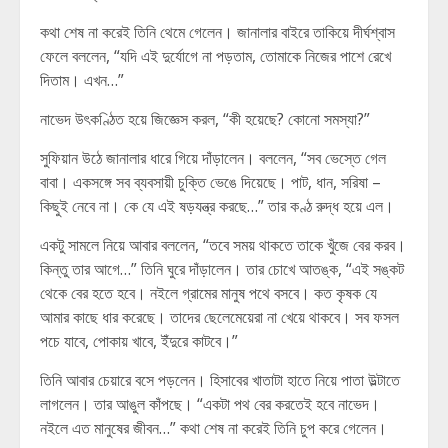
কথা শেষ না করেই তিনি থেমে গেলেন। জানালার বাইরে তাকিয়ে দীর্ঘশ্বাস
ফেলে বললেন, “যদি এই দুর্যোগে না পড়তাম, তোমাকে নিজের পাশে রেখে
দিতাম। এখন…”
নাভেদ উৎকণ্ঠিত হয়ে জিজ্ঞেস করল, “কী হয়েছে? কোনো সমস্যা?”
সুফিয়ান উঠে জানালার ধারে গিয়ে দাঁড়ালেন। বললেন, “সব ভেস্তে গেল
বাবা। একসঙ্গে সব ব্যবসায়ী চুক্তি ভেঙে দিয়েছে। পাট, ধান, সরিষা –
কিছুই নেবে না। কে যে এই ষড়যন্ত্র করছে…” তার কণ্ঠ রুদ্ধ হয়ে এল।
একটু সামলে নিয়ে আবার বললেন, “তবে সময় থাকতে তাকে খুঁজে বের করব।
কিন্তু তার আগে…” তিনি ঘুরে দাঁড়ালেন। তার চোখে আতঙ্ক, “এই সঙ্কট
থেকে বের হতে হবে। নইলে গ্রামের মানুষ পথে বসবে। কত কৃষক যে
আমার কাছে ধার করেছে। তাদের ছেলেমেয়েরা না খেয়ে থাকবে। সব ফসল
পচে যাবে, পোকায় খাবে, ইঁদুরে কাটবে।”
তিনি আবার চেয়ারে বসে পড়লেন। হিসাবের খাতাটা হাতে নিয়ে পাতা উল্টাতে
লাগলেন। তার আঙুল কাঁপছে। “একটা পথ বের করতেই হবে নাভেদ।
নইলে এত মানুষের জীবন…” কথা শেষ না করেই তিনি চুপ করে গেলেন।