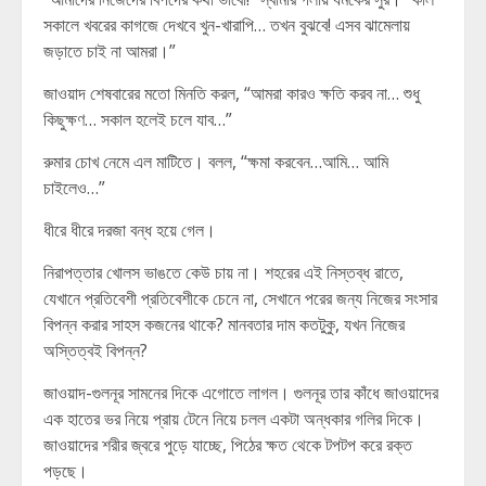
সকালে খবরের কাগজে দেখবে খুন-খারাপি… তখন বুঝবে! এসব ঝামেলায়
জড়াতে চাই না আমরা।”
জাওয়াদ শেষবারের মতো মিনতি করল, “আমরা কারও ক্ষতি করব না… শুধু
কিছুক্ষণ… সকাল হলেই চলে যাব…”
রুমার চোখ নেমে এল মাটিতে। বলল, “ক্ষমা করবেন…আমি… আমি
চাইলেও…”
ধীরে ধীরে দরজা বন্ধ হয়ে গেল।
নিরাপত্তার খোলস ভাঙতে কেউ চায় না। শহরের এই নিস্তব্ধ রাতে,
যেখানে প্রতিবেশী প্রতিবেশীকে চেনে না, সেখানে পরের জন্য নিজের সংসার
বিপন্ন করার সাহস কজনের থাকে? মানবতার দাম কতটুকু, যখন নিজের
অস্তিত্বই বিপন্ন?
জাওয়াদ-গুলনূর সামনের দিকে এগোতে লাগল। গুলনূর তার কাঁধে জাওয়াদের
এক হাতের ভর নিয়ে প্রায় টেনে নিয়ে চলল একটা অন্ধকার গলির দিকে।
জাওয়াদের শরীর জ্বরে পুড়ে যাচ্ছে, পিঠের ক্ষত থেকে টপটপ করে রক্ত
পড়ছে।