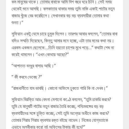
কম মানুষের থাকে। তোমার বাবাকে আমি বিশ বছর ধরে চিনি। সেই সময়
থেকেই শুনে আসছি। কলকাতায় থাকার সময় তুমি নাকি একাই পাটের নতুন
বাজার খুঁজে বের করেছিলে। সেখানকার বড় বড় ব্যবসায়ীরা তোমার কথা
শুনত।”
সুফিয়ান একটু থেমে চায়ে চুমুক দিলেন। তারপর আবার বললেন, “তোমার বাবা
যদিও সম্মতি দিয়েছেন, কিন্তু আমার মনে হচ্ছে, এটা তার মনের কথা নয়।
এরকম একজন ছেলেকে….তিনি হয়তো চাপের মুখে পড়ে…” কথাটা শেষ না
করেই থামলেন। “এখন কোথায় আছো?”
“আপাতত বন্ধুর বাসায় আছি।”
” কী করবে ভেবেছ ?”
“রাজধানীতে যাব ভাবছি। কোনো অফিসে ঢুকতে পারি কি না দেখব।”
সুফিয়ান বিরক্তি আর বেদনা মেশানো কণ্ঠে বললেন, “তুমি চাকরি করবে?
তুমি যে মানুষটি পাটের নতুন বাজার তৈরি করেছ, পশ্চিমবঙ্গের বড় বড়
ব্যবসায়ীদের সঙ্গে চুক্তি করেছ, সেই তুমি অন্যের অধীনে কাজ করবে?
তোমার শিরায় শিরায় ব্যবসার রক্ত বইছে নাভেদ। নিজের যোগ্যতাকে
এভাবে অস্বীকার করো না! অফিসের টাকায় কী হবে?”