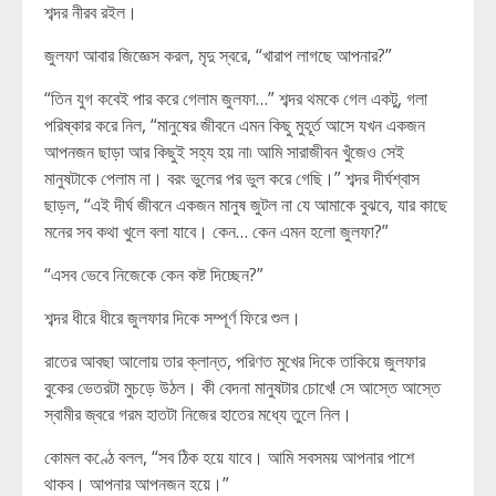
শব্দর নীরব রইল।
জুলফা আবার জিজ্ঞেস করল, মৃদু স্বরে, “খারাপ লাগছে আপনার?”
“তিন যুগ কবেই পার করে গেলাম জুলফা…” শব্দর থমকে গেল একটু, গলা
পরিষ্কার করে নিল, “মানুষের জীবনে এমন কিছু মুহূর্ত আসে যখন একজন
আপনজন ছাড়া আর কিছুই সহ্য হয় না৷ আমি সারাজীবন খুঁজেও সেই
মানুষটাকে পেলাম না। বরং ভুলের পর ভুল করে গেছি।” শব্দর দীর্ঘশ্বাস
ছাড়ল, “এই দীর্ঘ জীবনে একজন মানুষ জুটল না যে আমাকে বুঝবে, যার কাছে
মনের সব কথা খুলে বলা যাবে। কেন… কেন এমন হলো জুলফা?”
“এসব ভেবে নিজেকে কেন কষ্ট দিচ্ছেন?”
শব্দর ধীরে ধীরে জুলফার দিকে সম্পূর্ণ ফিরে শুল।
রাতের আবছা আলোয় তার ক্লান্ত, পরিণত মুখের দিকে তাকিয়ে জুলফার
বুকের ভেতরটা মুচড়ে উঠল। কী বেদনা মানুষটার চোখে! সে আস্তে আস্তে
স্বামীর জ্বরে গরম হাতটা নিজের হাতের মধ্যে তুলে নিল।
কোমল কণ্ঠে বলল, “সব ঠিক হয়ে যাবে। আমি সবসময় আপনার পাশে
থাকব। আপনার আপনজন হয়ে।”