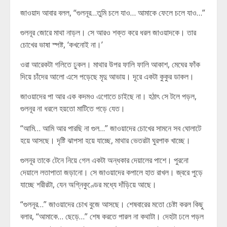
জাওয়াদ আবার বলল, “গুলনূর…তুমি চলে যাও… আমাকে ফেলে চলে যাও…”
গুলনূর জোরে মাথা নাড়ল। সে আরও শক্ত করে ধরল জাওয়াদকে। তার
চোখের ভাষা স্পষ্ট, ‘কখনোই না।’
ওরা আরেকটা গলিতে ঢুকল। মাথার উপর ফালি ফালি আকাশ, মেঘের ফাঁক
দিয়ে চাঁদের আলো এসে পড়েছে মৃদু আভায়। দূরে একটা কুকুর ডাকল।
জাওয়াদের পা আর এক কদমও এগোতে চাইছে না। হঠাৎ সে টলে পড়ল,
গুলনূর না ধরলে হয়তো মাটিতে পড়ে যেত।
“আমি… আমি আর পারছি না গুল…” জাওয়াদের চোখের সামনে সব ঘোলাটে
হয়ে আসছে। দৃষ্টি ঝাপসা হয়ে যাচ্ছে, মাথার ভেতরটা ঘুরপাক খাচ্ছে।
গুলনূর তাকে টেনে নিয়ে গেল একটা অন্ধকার দেয়ালের পাশে। পুরনো
দেয়ালে লতাপাতা জড়ানো। সে জাওয়াদের কপালে হাত রাখল। জ্বরে পুড়ে
যাচ্ছে শরীরটা, যেন অগ্নিকুণ্ডের মধ্যে দাঁড়িয়ে আছে।
“গুলনূর…” জাওয়াদের চোখ বুজে আসছে। শেষবারের মতো চেষ্টা করল কিছু
বলার, “আমাকে… ছেড়ে…” শেষ করতে পারল না কথাটা। দেহটা ঢলে পড়ল