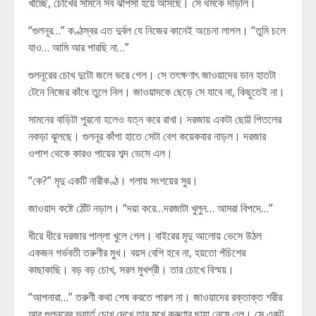
খাচ্ছে, চোখের সামনে সব ঝাপসা হয়ে আসছে। সে থমকে দাঁড়াল।
“গুলনূর…” কণ্ঠস্বর এত দুর্বল যে নিজের কানেই অচেনা লাগল। “তুমি চলে
যাও… আমি আর পারছি না…”
গুলনূরের চোখ দুটো জলে ভরে গেল। সে তৎক্ষণাৎ জাওয়াদের ডান হাতটা
টেনে নিজের কাঁধে তুলে নিল। জাওয়াদকে ছেড়ে সে যাবে না, কিছুতেই না।
সামনের বাড়িটা পুরনো হলেও যত্ন করে রাখা। দরজায় একটা ছোট্ট পিতলের
নকড়া ঝুলছে। গুলনূর কাঁপা হাতে সেটা বেশ কয়েকবার নাড়ল। দরজার
ওপাশ থেকে কারও পায়ের শব্দ ভেসে এল।
“কে?” মৃদু একটি নারীকণ্ঠ। গলায় সংশয়ের সুর।
জাওয়াদ কষ্টে ঠোঁট নড়াল। “দয়া করে…দরজাটা খুলুন… আমরা বিপদে…”
ধীরে ধীরে দরজার পাল্লা খুলে গেল। বাইরের মৃদু আলোয় ভেসে উঠল
একজন গর্ভবতী তরুণীর মুখ। বয়স বেশি হবে না, হয়তো পঁচিশের
কাছাকাছি। বড় বড় চোখ, সরল মুখশ্রী। তার চোখে বিস্ময়।
“আপনারা…” তরুণী কথা শেষ করতে পারল না। জাওয়াদের রক্তাক্ত শরীর
আর গুলনূরের ভয়ার্ত চোখ দেখে তার মুখে করুণার ছায়া নেমে এল। সে একটু