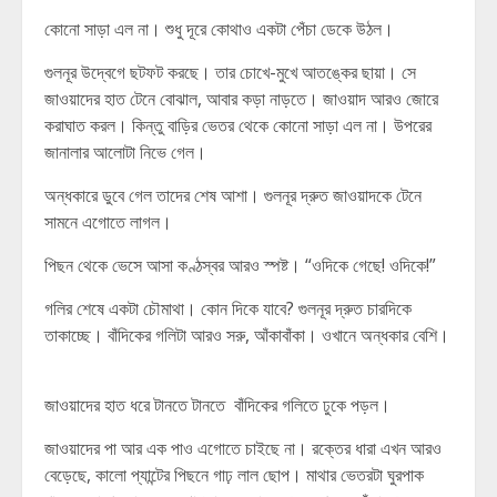
কোনো সাড়া এল না। শুধু দূরে কোথাও একটা পেঁচা ডেকে উঠল।
গুলনূর উদ্বেগে ছটফট করছে। তার চোখে-মুখে আতঙ্কের ছায়া। সে
জাওয়াদের হাত টেনে বোঝাল, আবার কড়া নাড়তে। জাওয়াদ আরও জোরে
করাঘাত করল। কিন্তু বাড়ির ভেতর থেকে কোনো সাড়া এল না। উপরের
জানালার আলোটা নিভে গেল।
অন্ধকারে ডুবে গেল তাদের শেষ আশা। গুলনূর দ্রুত জাওয়াদকে টেনে
সামনে এগোতে লাগল।
পিছন থেকে ভেসে আসা কণ্ঠস্বর আরও স্পষ্ট। “ওদিকে গেছে! ওদিকে!”
গলির শেষে একটা চৌমাথা। কোন দিকে যাবে? গুলনূর দ্রুত চারদিকে
তাকাচ্ছে। বাঁদিকের গলিটা আরও সরু, আঁকাবাঁকা। ওখানে অন্ধকার বেশি।
জাওয়াদের হাত ধরে টানতে টানতে বাঁদিকের গলিতে ঢুকে পড়ল।
জাওয়াদের পা আর এক পাও এগোতে চাইছে না। রক্তের ধারা এখন আরও
বেড়েছে, কালো প্যান্টের পিছনে গাঢ় লাল ছোপ। মাথার ভেতরটা ঘুরপাক