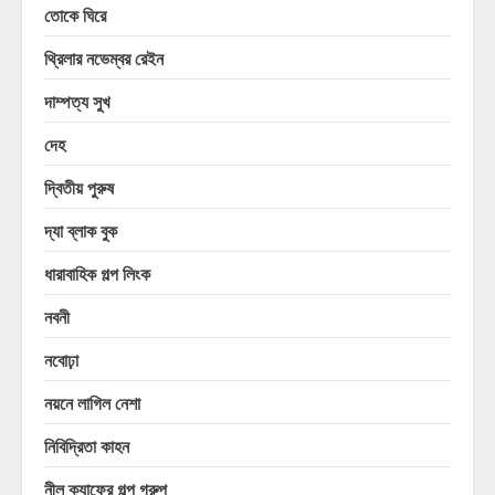
তোকে ঘিরে
থ্রিলার নভেম্বর রেইন
দাম্পত্য সুখ
দেহ
দ্বিতীয় পুরুষ
দ্যা ব্লাক বুক
ধারাবাহিক গল্প লিংক
নবনী
নবোঢ়া
নয়নে লাগিল নেশা
নিবিদ্রিতা কাহন
নীল ক্যাফের গল্প গ্রুপ