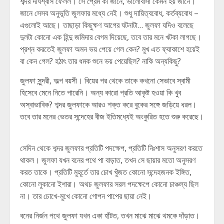
শব্দর দীর্ঘশ্বাস ফেলল। সে প্রেম কী জানে, ভালোবাসা কেমন হয় জানে।
জানে সেসব অনুভূতি জুলফার মধ্যে নেই। শুধু দায়িত্ববোধ, কর্তব্যবোধ –
এগুলোই আছে। তাছাড়া কিছুক্ষণ আগের ঘটনাটা… জুলফা যদিও বলেছে
দুলটা কোনো এক হিন্দু জমিদার বেগম দিয়েছে, তবে তার মনে খটকা লাগছে।
প্রশ্ন করতেই জুলফা অমন ভয় পেয়ে গেল কেন? মুখ এত ফ্যাকাশে হয়েই
বা কেন গেল? হঠাৎ তার ধমক শুনে ভয় পেয়েছিল? নাকি অন্যকিছু?
জুলফা সুন্দরী, অল্প বয়সী। বিয়ের পর থেকে তাকে কখনো সেভাবে স্বামী
হিসেবে মেনে নিতে পারেনি। অন্য কারো প্রতি আকৃষ্ট হওয়া কি খুব
অস্বাভাবিক? শব্দর জুলফাকে আরও শক্ত করে বুকের সঙ্গে জড়িয়ে ধরল।
তবে তার মনের ভেতর সন্দেহের বীজ ইতিমধ্যেই অংকুরিত হতে শুরু করেছে।
সেদিন থেকে শব্দর জুলফার প্রতিটি পদক্ষেপ, প্রতিটি নিঃশাস অনুসরণ করতে
থাকল। জুলফা যখন বনের পথে পা বাড়াত, তখন সে ছায়ার মতো অনুসরণ
করত তাকে। প্রতিটি মুহূর্তে তার চোখ খুঁজত কোনো সন্দেহজনক ইঙ্গিত,
কোনো লুকানো ইশারা। অথচ জুলফার সরল পদক্ষেপে কোনো চাঞ্চল্য ছিল
না। তার চোখে-মুখে কোনো গোপন পাপের ছায়া নেই।
বনের নির্জন পথে জুলফা যখন একা হাঁটত, তখন মাঝে মাঝে থমকে দাঁড়াত।