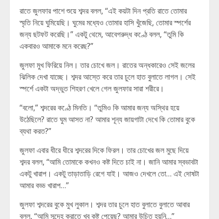
রাতে জুলফার পাশে শুয়ে শব্দর বলল, “এই কয়টা দিন প্রতি রাতে তোমার
স্মৃতি নিয়ে ঘুমিয়েছি। ঘুমের মধ্যেও তোমার হাসি খুঁজেছি, তোমার স্পর্শের
জন্য ছটফট করেছি।” একটু থেমে, আবেগরুদ্ধ কণ্ঠে বলল, “তুমি কি
একবারও আমাকে মনে করেছ?”
জুলফা মুখ ফিরিয়ে নিল। তার চোখে জল। রাতের অন্ধকারেও সেই জলের
ঝিলিক দেখা যাচ্ছে। শব্দর আস্তে করে তার চুলে হাত বুলাতে লাগল। সেই
স্পর্শে একটা অদ্ভুত শিহরণ খেলে গেল জুলফার সারা শরীরে।
“বলো,” শব্দরের কণ্ঠে মিনতি। “তুমিও কি আমার জন্য অস্থির হয়ে
উঠেছিলে? রাতে ঘুম আসত না? আমার শূন্য জায়গাটা দেখে কি তোমার বুকে
ব্যথা করত?”
জুলফা এবার ধীরে ধীরে শব্দরের দিকে ফিরল। তার চোখের জল মুছে দিয়ে
শব্দর বলল, “আমি তোমাকে কখনও কষ্ট দিতে চাই না। জানি আমার স্বভাবটা
একটু খারাপ। একটু তাড়াতাড়ি রেগে যাই। আজও দেখলে তো… এই দোষটা
আমার বড্ড খারাপ…”
জুলফা শব্দরের বুকে মুখ লুকাল। শব্দর তার চুলে হাত বুলাতে বুলাতে আবার
বলল, “আমি সন্দেহ করাতে খুব কষ্ট পেয়েছ? আমার উচিত হয়নি…”