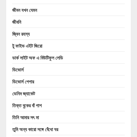
জীবন যখন যেমন
জীবনি
জ্বিন রহস্য
টু ফাইভ এইট জিরো
ডার্ক সাইট অফ এ বিউটিফুল লেডি
ডিভোর্স
ডিভোর্স পেপার
ডেনিম জ্যাকেট
তিক্ত বুকের বাঁ পাশ
তিনি আমার সৎ মা
তুমি অন্য কারো সঙ্গে বেঁধো ঘর