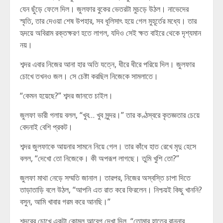
যেন ছুঁড়ে ফেলে দিল। জুলফার বুকের ভেতরটা মুচড়ে উঠল। নাভেদের
স্মৃতি, তার দেওয়া শেষ উপহার, সব ধূলিসাৎ হয়ে গেল মুহূর্তের মধ্যে। তার
হৃদয়ে অবিরাম রক্তক্ষরণ হতে লাগল, যদিও সেই ক্ষত বাইরে থেকে দৃশ্যমান
নয়।
শব্দর এবার নিজের আনা হার অতি যত্নে, ধীরে ধীরে পরিয়ে দিল। জুলফার
চোখে তখনও জল। সে চেষ্টা করছিল নিজেকে সামলাতে।
“কেমন হয়েছে?” শব্দর জানতে চাইল।
জুলফা ভারী গলায় বলল, “খুব… খুব সুন্দর।” তার কণ্ঠস্বরে কৃতজ্ঞতার চেয়ে
বেদনাই বেশি প্রকট।
শব্দর জুলফাকে আয়নার সামনে নিয়ে গেল। তার কাঁধে হাত রেখে মৃদু হেসে
বলল, “দেখো তো নিজেকে। কী অপরূপ লাগছে। তুমি খুশি তো?”
জুলফা মাথা নেড়ে সম্মতি জানাল। তারপর, নিজের অস্বস্তি চাপা দিতে
তাড়াতাড়ি বলে উঠল, “আপনি এত রাত করে ফিরলেন। নিশ্চয়ই কিছু খাননি?
বসুন, আমি খাবার গরম করে আনছি।”
শব্দরের চোখে একটা কোমল আবেগ দেখা দিল, “তোমার হাতের রান্নার