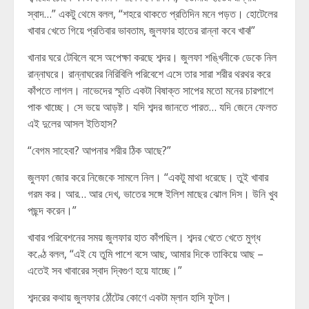
স্বাদ…” একটু থেমে বলল, “শহরে থাকতে প্রতিদিন মনে পড়ত। হোটেলের
খাবার খেতে গিয়ে প্রতিবার ভাবতাম, জুলফার হাতের রান্না কবে খাব!”
খানার ঘরে টেবিলে বসে অপেক্ষা করছে শব্দর। জুলফা শঙ্খিনীকে ডেকে নিল
রান্নাঘরে। রান্নাঘরের নিরিবিলি পরিবেশে এসে তার সারা শরীর থরথর করে
কাঁপতে লাগল। নাভেদের স্মৃতি একটা বিষাক্ত সাপের মতো মনের চারপাশে
পাক খাচ্ছে। সে ভয়ে আড়ষ্ট। যদি শব্দর জানতে পারত… যদি জেনে ফেলত
এই দুলের আসল ইতিহাস?
“বেগম সাহেবা? আপনার শরীর ঠিক আছে?”
জুলফা জোর করে নিজেকে সামলে নিল। “একটু মাথা ধরেছে। তুই খাবার
গরম কর। আর… আর দেখ, ভাতের সঙ্গে ইলিশ মাছের ঝোল দিস। উনি খুব
পছন্দ করেন।”
খাবার পরিবেশনের সময় জুলফার হাত কাঁপছিল। শব্দর খেতে খেতে মুগ্ধ
কণ্ঠে বলল, “এই যে তুমি পাশে বসে আছ, আমার দিকে তাকিয়ে আছ –
এতেই সব খাবারের স্বাদ দ্বিগুণ হয়ে যাচ্ছে।”
শব্দরের কথায় জুলফার ঠোঁটের কোণে একটা ম্লান হাসি ফুটল।