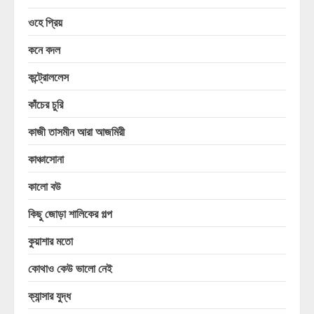
ওহে প্রিয়
কনে বদল
কন্ট্রোললেস
কাঁচের চুরি
কাজী তাসমীন আরা আজমিরী
কাঞ্চাসোনা
কালো বউ
কিছু জোড়া শালিকের গল্প
কুয়াশার মতো
কোথাও কেউ ভালো নেই
ক্যান্সার যুদ্ধ