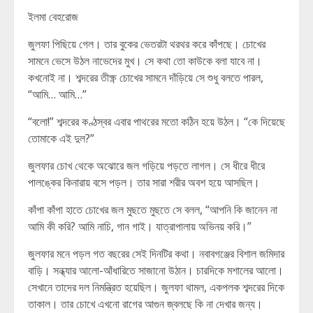
ইলমা বেহরোজ
জুলফা পিছিয়ে গেল। তার বুকের ভেতরটা থরথর করে কাঁপছে। চোখের
সামনে ভেসে উঠল নাভেদের মুখ। সে কথা তো কাউকে বলা যাবে না।
কখনোই না। শব্দরের তীক্ষ্ণ চোখের সামনে দাঁড়িয়ে সে শুধু বলতে পারল,
“আমি… আমি…”
“বলো!” শব্দরের কণ্ঠস্বর এবার পাথরের মতো কঠিন হয়ে উঠল। “কে দিয়েছে
তোমাকে এই দুল?”
জুলফার চোখ থেকে অঝোরে জল গড়িয়ে পড়তে লাগল। সে ধীরে ধীরে
পালঙ্কের কিনারায় বসে পড়ল। তার সারা শরীর অবশ হয়ে আসছিল।
কাঁপা কাঁপা হাতে চোখের জল মুছতে মুছতে সে বলল, “আপনি কি জানেন না
আমি কী করি? আমি নাচি, গান গাই। যাত্রাপালায় অভিনয় করি।”
জুলফার মনে পড়ল গত বছরের সেই দিনটির কথা। নবাবগঞ্জের বিশাল জমিদার
বাড়ি। সন্ধ্যার আলো-আঁধারিতে সাজানো উঠান। চারদিকে মশালের আলো।
সেখানে তাদের দল নিমন্ত্রিত হয়েছিল। জুলফা থামল, একপলক শব্দরের দিকে
তাকাল। তার চোখে এখনো রাগের আগুন জ্বলছে কি না দেখার জন্য।