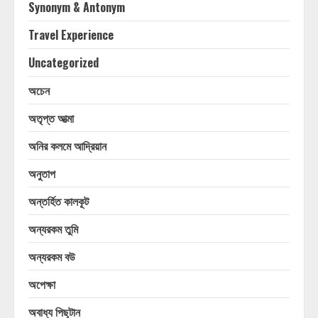
Synonym & Antonym
Travel Experience
Uncategorized
অচেন
অতৃপ্ত আত্মা
অনির কলমে আদ্রিয়ান
অনুতাপ
অন্তর্হিত কালকূট
অন্যরকম তুমি
অন্যরকম বউ
অপেক্ষা
অবাধ্য পিছুটান