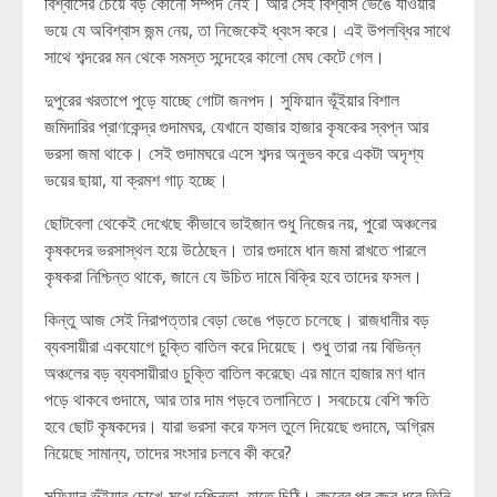
বিশ্বাসের চেয়ে বড় কোনো সম্পদ নেই। আর সেই বিশ্বাস ভেঙে যাওয়ার
ভয়ে যে অবিশ্বাস জন্ম নেয়, তা নিজেকেই ধ্বংস করে। এই উপলব্ধির সাথে
সাথে শব্দরের মন থেকে সমস্ত সন্দেহের কালো মেঘ কেটে গেল।
দুপুরের খরতাপে পুড়ে যাচ্ছে গোটা জনপদ। সুফিয়ান ভূঁইয়ার বিশাল
জমিদারির প্রাণকেন্দ্র গুদামঘর, যেখানে হাজার হাজার কৃষকের স্বপ্ন আর
ভরসা জমা থাকে। সেই গুদামঘরে এসে শব্দর অনুভব করে একটা অদৃশ্য
ভয়ের ছায়া, যা ক্রমশ গাঢ় হচ্ছে।
ছোটবেলা থেকেই দেখেছে কীভাবে ভাইজান শুধু নিজের নয়, পুরো অঞ্চলের
কৃষকদের ভরসাস্থল হয়ে উঠেছেন। তার গুদামে ধান জমা রাখতে পারলে
কৃষকরা নিশ্চিন্ত থাকে, জানে যে উচিত দামে বিক্রি হবে তাদের ফসল।
কিন্তু আজ সেই নিরাপত্তার বেড়া ভেঙে পড়তে চলেছে। রাজধানীর বড়
ব্যবসায়ীরা একযোগে চুক্তি বাতিল করে দিয়েছে। শুধু তারা নয় বিভিন্ন
অঞ্চলের বড় ব্যবসায়ীরাও চুক্তি বাতিল করেছে৷ এর মানে হাজার মণ ধান
পড়ে থাকবে গুদামে, আর তার দাম পড়বে তলানিতে। সবচেয়ে বেশি ক্ষতি
হবে ছোট কৃষকদের। যারা ভরসা করে ফসল তুলে দিয়েছে গুদামে, অগ্রিম
নিয়েছে সামান্য, তাদের সংসার চলবে কী করে?
সুফিয়ান ভূঁইয়ার চোখে-মুখে দুশ্চিন্তা, হাতে চিঠি। বছরের পর বছর ধরে তিনি