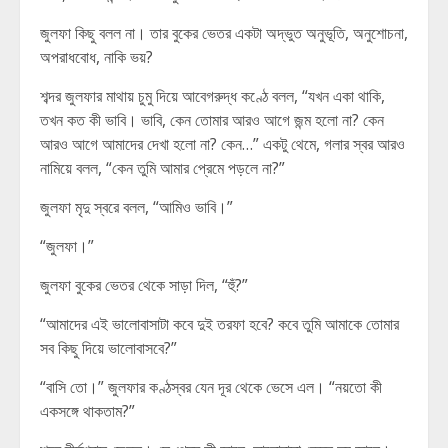
জুলফা কিছু বলল না। তার বুকের ভেতর একটা অদ্ভুত অনুভূতি, অনুশোচনা,
অপরাধবোধ, নাকি ভয়?
শব্দর জুলফার মাথায় চুমু দিয়ে আবেগরুদ্ধ কণ্ঠে বলল, “যখন একা থাকি,
তখন কত কী ভাবি। ভাবি, কেন তোমার আরও আগে জন্ম হলো না? কেন
আরও আগে আমাদের দেখা হলো না? কেন…” একটু থেমে, গলার স্বর আরও
নামিয়ে বলল, “কেন তুমি আমার প্রেমে পড়লে না?”
জুলফা মৃদু স্বরে বলল, “আমিও ভাবি।”
“জুলফা।”
জুলফা বুকের ভেতর থেকে সাড়া দিল, “হুঁ?”
“আমাদের এই ভালোবাসাটা কবে দুই তরফা হবে? কবে তুমি আমাকে তোমার
সব কিছু দিয়ে ভালোবাসবে?”
“বাসি তো।” জুলফার কণ্ঠস্বর যেন দূর থেকে ভেসে এল। “নয়তো কী
একসঙ্গে থাকতাম?”