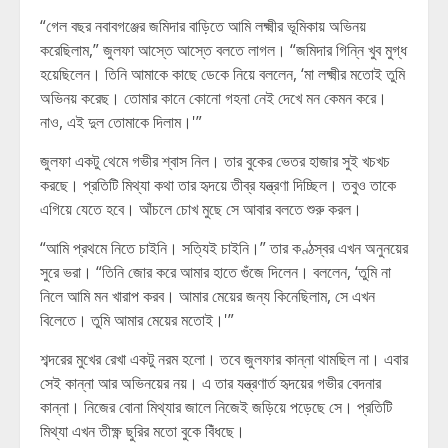
“গেল বছর নবাবগঞ্জের জমিদার বাড়িতে আমি লক্ষ্মীর ভূমিকায় অভিনয়
করেছিলাম,” জুলফা আস্তে আস্তে বলতে লাগল। “জমিদার গিন্নি খুব মুগ্ধ
হয়েছিলেন। তিনি আমাকে কাছে ডেকে নিয়ে বললেন, ‘মা লক্ষ্মীর মতোই তুমি
অভিনয় করেছ। তোমার কানে কোনো গহনা নেই দেখে মন কেমন করে।
নাও, এই দুল তোমাকে দিলাম।'”
জুলফা একটু থেমে গভীর শ্বাস নিল। তার বুকের ভেতর হাজার সুই খচখচ
করছে। প্রতিটি মিথ্যা কথা তার হৃদয়ে তীব্র যন্ত্রণা দিচ্ছিল। তবুও তাকে
এগিয়ে যেতে হবে। আঁচলে চোখ মুছে সে আবার বলতে শুরু করল।
“আমি প্রথমে নিতে চাইনি। সত্যিই চাইনি।” তার কণ্ঠস্বর এখন অনুনয়ের
সুরে ভরা। “তিনি জোর করে আমার হাতে গুঁজে দিলেন। বললেন, ‘তুমি না
নিলে আমি মন খারাপ করব। আমার মেয়ের জন্য কিনেছিলাম, সে এখন
বিলেতে। তুমি আমার মেয়ের মতোই।'”
শব্দরের মুখের রেখা একটু নরম হলো। তবে জুলফার কান্না থামছিল না। এবার
সেই কান্না আর অভিনয়ের নয়। এ তার যন্ত্রণার্ত হৃদয়ের গভীর বেদনার
কান্না। নিজের বোনা মিথ্যার জালে নিজেই জড়িয়ে পড়েছে সে। প্রতিটি
মিথ্যা এখন তীক্ষ্ণ ছুরির মতো বুকে বিঁধছে।