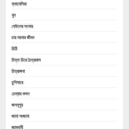
ক্যামেলিয়া
খুন
ঘেউলের সংসার
চার আনার জীবন
চিঠি
চিত্ত চিরে চৈত্রমাস
চিত্রাঙ্গনা
চুপিসারে
চেম্বার কথন
জলনূপুর
জানা অজানা
জামদানী