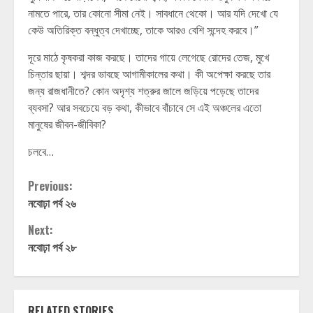
নামতে পারে, তার কোনো সীমা নেই। সাবধানে থেকো। আর যদি দেখো যে
কেউ অতিরিক্ত বন্ধুত্ব দেখাচ্ছে, তাকে আরও বেশি সন্দেহ করবে।”
দূরে মাঠে কৃষকরা কাজ করছে। তাদের গায়ে লেগেছে রোদের তেজ, মুখে
চিন্তার ছায়া। শব্দর ভাবছে আগামীকালের কথা। কী অপেক্ষা করছে তার
জন্য রাজধানীতে? কোন অদৃশ্য শত্রুর জালে জড়িয়ে পড়েছে তাদের
ব্যবসা? আর সবচেয়ে বড় কথা, কীভাবে বাঁচাবে সে এই অঞ্চলের এতো
মানুষের জীবন-জীবিকা?
চলবে…
Continue
Previous:
নবোঢ়া পর্ব ২৬
Reading
Next:
নবোঢ়া পর্ব ২৮
RELATED STORIES