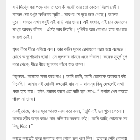
যদি মিথ্যে ধরা পড়ে যায় তাহলে কী হবে? তার তো কোনো বিকল্প নেই।
নাভেদ তো শুধুই ক্ষণিকের স্মৃতি… তারপর সে দূরে চলে গেছে। অনেক
দূরে। সামনে এখন শুধুই এই বাড়ি আর শব্দর। এই সংসার, এই চার দেয়ালের
মধ্যে আবদ্ধ জীবন – এটাই তার নিয়তি। পৃথিবীর আর কোথাও তার যাওয়ার
জায়গা নেই।
শব্দর ধীরে ধীরে এগিয়ে এল। তার কঠিন মুখের রেখাগুলো নরম হয়ে এসেছে।
চোখে অনুশোচনার ছায়া। সে জুলফার সামনে এসে দাঁড়াল। কয়েক মুহূর্ত চুপ
করে থেকে, ধীরে ধীরে জুলফার কাঁধে হাত রাখল।
“জুলফা…আমাকে ক্ষমা করে দাও। আমি জানি, আমি তোমাকে অকারণে কষ্ট
দিয়েছি। আমার এই দোষটা কখনোই যায় না – সামান্য কিছু দেখলেই মাথা
গরম হয়ে যায়। হঠাৎ তোমার কানে এত দামি দুল দেখে…” কথাটা শেষ করতে
পারল না শব্দর।
একটু থেমে, গলার স্বর আরও নরম করে বলল, “তুমি এই দুল খুলে ফেলো।
আমার স্ত্রীর জন্য কারও দান-দক্ষিণার দরকার নেই। আমি আছি তোমাকে সব
কিছু দিতে।”
বলতে বলতেই শব্দর জুলফার কান থেকে দুল খুলে নিল। তারপর সেটা কোথায়