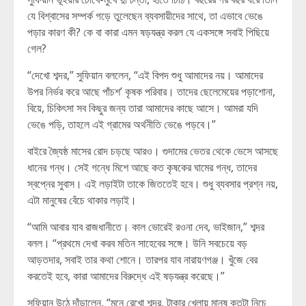
যে বিশ্বাসের সম্পর্ক গড়ে তুলেছেন ব্যবসায়ীদের সাথে, তা এভাবে ভেঙে
পড়ার কারণ কী? কে বা কারা এমন ষড়যন্ত্র করল যে একসঙ্গে সবাই পিছিয়ে
গেল?
“দেখো শব্দর,” সুফিয়ান বললেন, “এই বিপদ শুধু আমাদের নয়। আমাদের
উপর নির্ভর করে আছে পাঁচশ’ কৃষক পরিবার। তাদের ছেলেমেয়ের পড়াশোনা,
বিয়ে, চিকিৎসা সব কিছুর জন্য তারা আমাদের কাছে আসে। আমরা যদি
ভেঙে পড়ি, তাহলে এই গ্রামের অর্থনীতি ভেঙে পড়বে।”
বাইরে জ্যৈষ্ঠ মাসের রোদ চড়ছে আরও। গুদামের ভেতর থেকে ভেসে আসছে
ধানের গন্ধ। সেই গন্ধে মিশে আছে কত কৃষকের ঘামের গন্ধ, তাদের
স্বপ্নের সুবাস। এই লড়াইটা তাকে জিততেই হবে। শুধু ব্যবসার প্রশ্ন নয়,
এটা মানুষের বেঁচে থাকার লড়াই।
“আমি আবার যাব রাজধানীতে। কাল ভোরেই রওনা দেব, ভাইজান,” শব্দর
বলল। “প্রথমে দেখা করব মতিন সাহেবের সঙ্গে। উনি সবচেয়ে বড়
আড়তদার, সবাই তার কথা শোনে। তারপর যাব নারায়ণগঞ্জ। খুঁজে বের
করতেই হবে, কারা আমাদের বিরুদ্ধে এই ষড়যন্ত্র করেছে।”
সুফিয়ান উঠে দাঁড়ালেন, “মনে রেখো শব্দর, টাকার খেলায় মানুষ কতটা নিচে