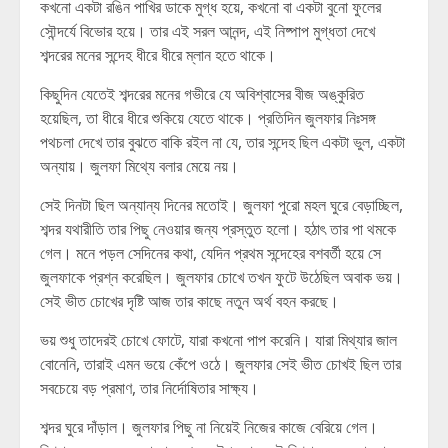
কখনো একটা রঙিন পাখির ডাকে মুগ্ধ হয়ে, কখনো বা একটা বুনো ফুলের
সৌন্দর্যে বিভোর হয়ে। তার এই সরল আনন্দ, এই নিষ্পাপ মুগ্ধতা দেখে
শব্দরের মনের সন্দেহ ধীরে ধীরে ম্লান হতে থাকে।
কিছুদিন যেতেই শব্দরের মনের গভীরে যে অবিশ্বাসের বীজ অঙ্কুরিত
হয়েছিল, তা ধীরে ধীরে শুকিয়ে যেতে থাকে। প্রতিদিন জুলফার নিঃসঙ্গ
পথচলা দেখে তার বুঝতে বাকি রইল না যে, তার সন্দেহ ছিল একটা ভুল, একটা
অন্যায়। জুলফা মিথ্যে বলার মেয়ে নয়।
সেই দিনটা ছিল অন্যান্য দিনের মতোই। জুলফা পুরো মহল ঘুরে বেড়াচ্ছিল,
শব্দর যথারীতি তার পিছু নেওয়ার জন্য প্রস্তুত হলো। হঠাৎ তার পা থমকে
গেল। মনে পড়ল সেদিনের কথা, যেদিন প্রথম সন্দেহের বশবর্তী হয়ে সে
জুলফাকে প্রশ্ন করেছিল। জুলফার চোখে তখন ফুটে উঠেছিল অবাক ভয়।
সেই ভীত চোখের দৃষ্টি আজ তার কাছে নতুন অর্থ বহন করছে।
ভয় শুধু তাদেরই চোখে ফোটে, যারা কখনো পাপ করেনি। যারা মিথ্যার জাল
বোনেনি, তারাই এমন ভয়ে কেঁপে ওঠে। জুলফার সেই ভীত চোখই ছিল তার
সবচেয়ে বড় প্রমাণ, তার নির্দোষিতার সাক্ষ্য।
শব্দর ঘুরে দাঁড়াল। জুলফার পিছু না নিয়েই নিজের কাজে বেরিয়ে গেল।