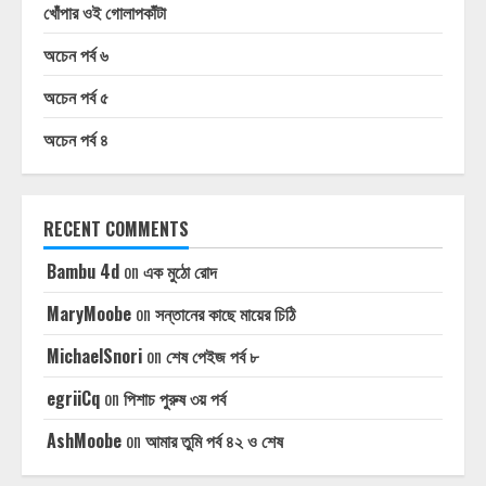
খোঁপার ওই গোলাপকাঁটা
অচেন পর্ব ৬
অচেন পর্ব ৫
অচেন পর্ব ৪
RECENT COMMENTS
Bambu 4d
on
এক মুঠো রোদ
MaryMoobe
on
সন্তানের কাছে মায়ের চিঠি
MichaelSnori
on
শেষ পেইজ পর্ব ৮
egriiCq
on
পিশাচ পুরুষ ৩য় পর্ব
AshMoobe
on
আমার তুমি পর্ব ৪২ ও শেষ