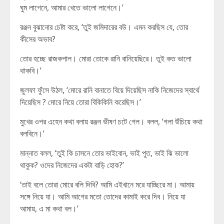
ঘুম লাগেনে, আমার খেতে ভালো লাগেনে।’
রঞ্জন বুঝানোর চেষ্টা করে, ‘তুই জমিদারের বউ। এমন করছিস যে, তোর
কীসের অভাব?
তোর হচ্ছে রাজকপাল। মোরা তোকে রানি বানিয়েছিরে। তুই কত ভালো
থাকবি।’
জুলফা ফুঁসে উঠল, ‘মোরে রানি বানাতে বিয়ে দিয়েছিস নাকি নিজেদের স্বার্থে
দিয়েছিস ? মোরে নিয়ে তোরা বিকিকিনি করেছিস।’
মুখের ওপর এহেন কথা বলায় রঞ্জন ভীষণ চটে গেল। বলল, ‘গলা উঁচিয়ে কথা
বলবিনে।’
মান্নাত বলল, ‘তুই কি চাসনে তোর ভাইবোন, ভাই পুত, ভাই ঝি ভালো
থাকুক? ওদের নিজেদের একটা বাড়ি হোক?’
‘তাই বলে তোরা মোরে বলি দিবি? আমি এইখানে মরে যাচ্ছিরে মা। আমায়
সঙ্গে নিয়ে যা। আমি আগের মতো তোদের কামাই করে দিব। নিয়ে যা
আমায়, এ মা কথা বল।’