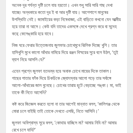
অনেক দূর পর্যন্ত দৃষ্টি চলে যায় হয়তো। এখন শুধু সারি সারি গাছ দেখা
যাচ্ছে৷ অন্ধকারে কতো দূর ই বা আর দৃষ্টি যায়। আশেপাশে মানুষের
উপস্থিতি নেই। জামাইয়ের কড়া নিষেধাজ্ঞা, এই বাড়িতে কখনো যেন আত্মীয়
হয়ে তারা না আসে। কেউ যদি তাদের একসঙ্গে দেখে প্রশ্ন করে বা সন্দেহ
করে; কেলেঙ্কারি হয়ে যাবে।
নিজ ঘরে ফেরার উত্তেজনায় জুলফার চোখেমুখে ঝিলিক দিচ্ছে খুশি। তার
হাসিখুশি মুখে কালো আঁধার নামিয়ে দিয়ে রঞ্জন বিস্ময়ের সুরে বলে উঠল, ‘তুই
ব্যাগ নিয়ে আসলি যে?’
এহেন প্রশ্নে জুলফা হতভম্ব হয়ে অবাক চোখে মায়ের দিকে তাকাল।
গাছের পাতার ফাঁক দিয়ে চিকচিকে জ্যোৎস্নার আলো পড়ে তার সর্বাঙ্গে
আলো-আঁধারের জাল বুনেছে। চোখের তারায় ছুটে বেড়াচ্ছে শঙ্কা। মা, ভাই
তাকে কী নিতে আসেনি?
কষ্ট করে জিজ্ঞেস করতে হলো না তার আগেই মান্নাত বলল, ‘কালিগঞ্জ থেকে
মোরা চলে যাইছি তাই তোকে দেখতে এসছি, নিতে আসিনি।’
জুলফা অবিশ্বাস্য সুরে বলল, ‘কোথায় যাচ্ছিস মা? আমায় নিবি না? আমায়
রেখে চলে যাবি?’