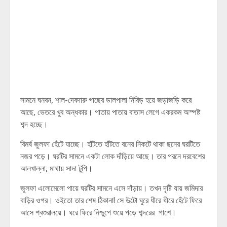
সামনে ঘনবন, শাল-দেবদারু গাছের ডালপালা নিবিড় হয়ে জড়াজড়ি করে
আছে, ভেতরে খুব অন্ধকার। পাতায় পাতায় বাতাস লেগে একরকম অস্পষ্ট
শব্দ হচ্ছে।
বিমর্ষ জুলফা হেঁটে যাচ্ছে। হাঁটতে হাঁটতে বনের নিকটে থাকা ছনের ঘরটিতে
নজর পড়ে। ঘরটির সামনে একটা লোক দাঁড়িয়ে আছে। তার পরনে দরবেশের
আলখাল্লা, মাথায় সাদা টুপি।
জুলফা এলোমেলো পায়ে ঘরটির সামনে এসে দাঁড়ায়। তখন দৃষ্টি যায় জমিদার
বাড়ির ওপর। ওইতো তার শেষ ঠিকানা! সে উল্টো ঘুরে ধীরে ধীরে হেঁটে ফিরে
আসে শ্বশুরালয়ে। ঘরে ফিরে নিশ্চুপে শুয়ে পড়ে শব্দরের পাশে।