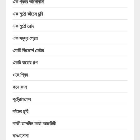
এক প্রহর ভালোবাসা
এক মুঠো কাঁচের চুরি
এক মুঠো রোদ
এক সমুদ্র প্রেম
একটি ডিভোর্স লেটার
একটি রাতের গল্প
ওহে প্রিয়
কনে বদল
কন্ট্রোললেস
কাঁচের চুরি
কাজী তাসমীন আরা আজমিরী
কাঞ্চাসোনা