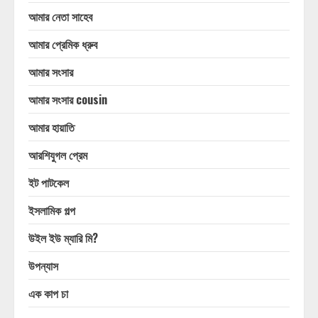
আমার নেতা সাহেব
আমার প্রেমিক ধ্রুব
আমার সংসার
আমার সংসার cousin
আমার হায়াতি
আরশিযুগল প্রেম
ইট পাটকেল
ইসলামিক গল্প
উইল ইউ ম্যারি মি?
উপন্যাস
এক কাপ চা