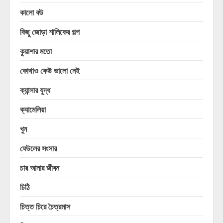
কালো বউ
কিছু জোড়া শালিকের গল্প
কুয়াশার মতো
কোথাও কেউ ভালো নেই
ক্যান্সার যুদ্ধ
ক্যামেলিয়া
খুন
ঘেউলের সংসার
চার আনার জীবন
চিঠি
চিত্ত চিরে চৈত্রমাস