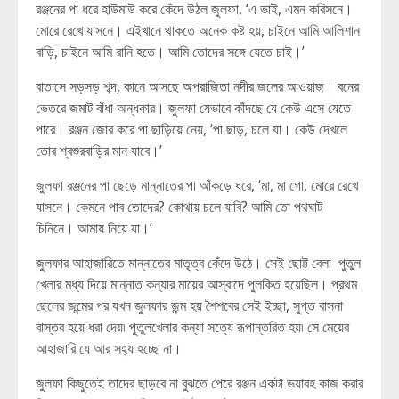
রঞ্জনের পা ধরে হাউমাউ করে কেঁদে উঠল জুলফা, ‘এ ভাই, এমন করিসনে।
মোরে রেখে যাসনে। এইখানে থাকতে অনেক কষ্ট হয়, চাইনে আমি আলিশান
বাড়ি, চাইনে আমি রানি হতে। আমি তোদের সঙ্গে যেতে চাই।’
বাতাসে সড়সড় শব্দ, কানে আসছে অপরাজিতা নদীর জলের আওয়াজ। বনের
ভেতরে জমাট বাঁধা অন্ধকার। জুলফা যেভাবে কাঁদছে যে কেউ এসে যেতে
পারে। রঞ্জন জোর করে পা ছাড়িয়ে নেয়, ‘পা ছাড়, চলে যা। কেউ দেখলে
তোর শ্বশুরবাড়ির মান যাবে।’
জুলফা রঞ্জনের পা ছেড়ে মান্নাতের পা আঁকড়ে ধরে, ‘মা, মা গো, মোরে রেখে
যাসনে। কেমনে পাব তোদের? কোথায় চলে যাবি? আমি তো পথঘাট
চিনিনে। আমায় নিয়ে যা।’
জুলফার আহাজারিতে মান্নাতের মাতৃত্ব কেঁদে উঠে। সেই ছোট্ট বেলা পুতুল
খেলার মধ্য দিয়ে মান্নাত কন্যার মায়ের আস্বাদে পুলকিত হয়েছিল। প্রথম
ছেলের জন্মের পর যখন জুলফার জন্ম হয় শৈশবের সেই ইচ্ছা, সুপ্ত বাসনা
বাস্তব হয়ে ধরা দেয়৷ পুতুলখেলার কন্যা সত্যে রূপান্তরিত হয়৷ সে মেয়ের
আহাজারি যে আর সহ্য হচ্ছে না।
জুলফা কিছুতেই তাদের ছাড়বে না বুঝতে পেরে রঞ্জন একটা ভয়াবহ কাজ করার