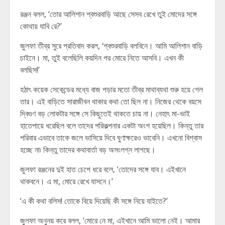
রঞ্জন বলল, ‘তোর আলিশান শ্বশুরবাড়ি আছে সেসব রেখে তুই মোদের সঙ্গে
কোথায় যাবি রে?’
জুলফা তীব্র সুরে প্রতিবাদ করল, ‘শ্বশুরবাড়ি বলবিনে। আমি আলিশান বাড়ি
চাইনে। মা, তুই বলেছিলি কয়দিন পর মোরে নিতে আসবি। এখন কী
বলছিস!’
হঠাৎ কয়েক সেকেন্ডের মধ্যে বাজ পড়ার মতো তীব্র মাথাব্যথা শুরু হয়ে গেল
তার। এই বাড়িতে সারাজীবন থাকার কথা তো ছিল না। নিজের থেকে বয়সে
দ্বিগুণ বড় লোকটার সঙ্গে সে কিছুতেই থাকতে চায় না। নেহাৎ মা-ভাই
হাতেপায়ে ধরেছিল বলে তাদের পরিকল্পনার একটা অংশ হয়েছিল। কিন্তু তার
পরিবার এভাবে তাকে জলে ভাসিয়ে দিবে ঘুণাক্ষরেও ভাবেনি। এখনো বিশ্বাস
হচ্ছে না৷ কিন্তু তাদের কথাবার্তা বড় অসংলগ্ন লাগছে।
জুলফা রঞ্জনের দুই হাত চেপে ধরে বলে, ‘তোদের সঙ্গে যাব। এইখানে
থাকবনে। এ মা, মোরে রেখে যাসনে।’
‘এ কী কথা বলিস! তোকে বিয়ে দিয়েছি কী সঙ্গে নিয়ে যাইতে?’
জুলফা অনুনয় করে বলল, ‘মোরে নে মা, এইখানে আমি ভালো নেই। আমার