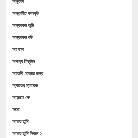
অনুতাপ
অন্তর্হিত কালকূট
অন্যরকম তুমি
অন্যরকম বউ
অপেক্ষা
অবাধ্য পিছুটান
অরোনী তোমার জন্য
অ্যারেঞ্জ ম্যারেজ
আড়ালে কে
আত্মা
আমার তুমি
আমার তুমি সিজন ২