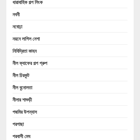
ধারাবাহিক গল্প লিংক
নবনী
নবোঢ়া
নয়নে লাগিল নেশা
নিবিদ্রিতা কাহন
নীল ক্যাফের গল্প গ্রুপ
নীল চিরকুট
নীল বুনোলতা
নীলার শাশুড়ী
পদ্মমির উপন্যাস
পরগাছা
পরবাসী মেঘ