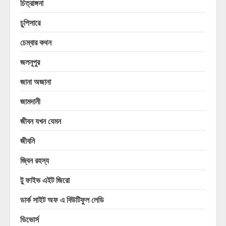
চিত্রাঙ্গনা
চুপিসারে
চেম্বার কথন
জলনূপুর
জানা অজানা
জামদানী
জীবন যখন যেমন
জীবনি
জ্বিন রহস্য
টু ফাইভ এইট জিরো
ডার্ক সাইট অফ এ বিউটিফুল লেডি
ডিভোর্স