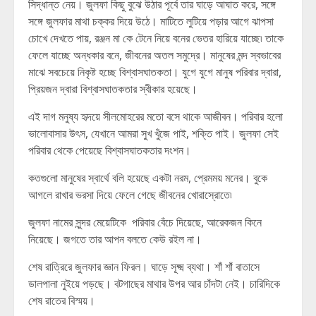
সিদ্ধান্ত নেয়। জুলফা কিছু বুঝে উঠার পূর্বে তার ঘাড়ে আঘাত করে, সঙ্গে
সঙ্গে জুলফার মাথা চক্কর দিয়ে উঠে। মাটিতে লুটিয়ে পড়ার আগে ঝাপসা
চোখে দেখতে পায়, রঞ্জন মা কে টেনে নিয়ে বনের ভেতর হারিয়ে যাচ্ছে৷ তাকে
ফেলে যাচ্ছে অন্ধকার বনে, জীবনের অতল সমুদ্রে। মানুষের মন্দ স্বভাবের
মাঝে সবচেয়ে নিকৃষ্ট হচ্ছে বিশ্বাসঘাতকতা। যুগে যুগে মানুষ পরিবার দ্বারা,
প্রিয়জন দ্বারা বিশ্বাসঘাতকতার স্বীকার হয়েছে।
এই দাগ মনুষ্য হৃদয়ে সীলমোহরের মতো বসে থাকে আজীবন। পরিবার হলো
ভালোবাসার উৎস, যেখানে আমরা সুখ খুঁজে পাই, শক্তি পাই। জুলফা সেই
পরিবার থেকে পেয়েছে বিশ্বাসঘাতকতার দংশন।
কতগুলো মানুষের স্বার্থে বলি হয়েছে একটা নরম, প্রেমময় মনের। বুকে
আগলে রাখার ভরসা দিয়ে ফেলে গেছে জীবনের খোরাস্রোতে৷
জুলফা নামের সুন্দর মেয়েটিকে পরিবার বেঁচে দিয়েছে, আরেকজন কিনে
নিয়েছে। জগতে তার আপন বলতে কেউ রইল না।
শেষ রাত্রিরে জুলফার জ্ঞান ফিরল। ঘাড়ে সূক্ষ্ম ব্যথা। শাঁ শাঁ বাতাসে
ডালপালা নুইয়ে পড়ছে। বটগাছের মাথার উপর আর চাঁদটা নেই। চারিদিকে
শেষ রাতের বিস্ময়।