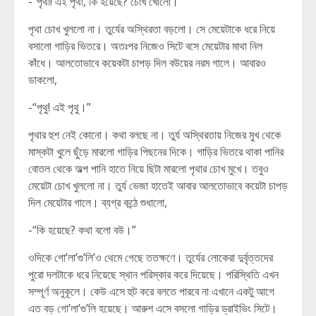
-“পৃথা! এই পৃথা, কি হয়েছে? চোখ খোলো।”
পৃথা চোখ খুললো না। তুর্যের অস্থিরতা বড়লো। সে মেয়েটাকে ধরে নিয়ে
বসালো গাড়ির ভিতরে। অতঃপর নিজেও সিটে বসে মেয়েটার মাথা নিল
কাঁধে। আলতোভাবে কয়েকটা চাপড় দিল বউয়ের নরম গালে। আবারও
ডাকলো,
-“পৃথু! এই পৃথু।”
পৃথার হুশ নেই কোনো। কথা বলছে না। তুর্য অস্থিরতায় নিজের মুখ থেকে
মাস্কটা খুলে ছুঁড়ে মারলো গাড়ির পিছনের দিকে। গাড়ির ভিতরে থাকা পানির
বোতল থেকে অল্প পানি হাতে নিয়ে ছিটা মারলো পৃথার চোখ মুখে। তবুও
মেয়েটা চোখ খুললো না। তুর্য ভেজা হাতেই আবার আলতোভাবে কয়েটা চাপড়
দিল মেয়েটার গালে। ব্যগ্র কন্ঠে শুধালো,
-“কি হয়েছে? কথা বলো বউ।”
ওদিকে গো’লা’গু’লি’ও থেমে গেছে ততক্ষণে। তুর্যের লোকেরা দুর্বৃত্তদের
পুরো দলটাকে ধরে নিয়েছে স্থান পরিস্কার করে দিয়েছে। পরিস্থিতি এখন
সম্পূর্ণ অনুকূলে। কেউ এসে হুট করে বলতে পারবে না এখানে একটু আগে
এত বড় গো’লা’গু’লি হয়েছে। আরুশ এসে বসলো গাড়ির ড্রাইভিং সিটে।