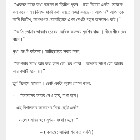
-“একদম বাজে কথা বলবেন না ব্রিটিশ পুরুষ। রাত বিরাতে একটা মেয়েকে
কল করে এমন নির্লজ্জ মার্কা কথা বলতে লজ্জা করছে না আপনার? আপনাকে
আমি ব্রিটিশ, আধপাগল ভেবেছিলাম এখন দেখছি চড়ম অসভ্যও বটে।”
-“আমি তোমার ভাবনার চেয়েও অধিক অসভ্য মুরগির বাচ্চা। ধীরে ধীরে টের
পাবে।”
পৃথা ভেংচি কাটলো। তাচ্ছিল্যের স্বরে বলল,
-“আপনার সাথে আর কথা হলে তো টের পাবো। আপনার সাথে তো আমার
আর কথাই হবে না।”
তুর্য নিঃশব্দে হাসলো। ছোট একটা শ্বাস ফেলে বলল,
– “আমাদের আবার দেখা হবে, কথা হবে।
এই বিশালতার আকাশের নিচে ছোট্ট একটা
ভালোবাসাময় ঘরে সুখময় সংসার হবে।”
– ( কলমে : সাদিয়া শওকত বাবলি )