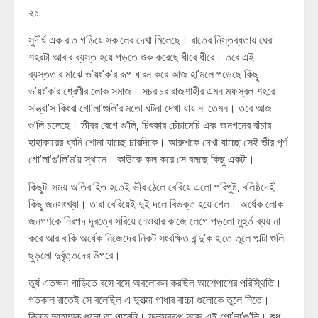
২১.
সুদীর্ঘ এক রাত গড়িয়ে সকালের দেখা মিলেছে। রাতের নিস্তব্ধতায় ঘেরা
শহরটা আবার ব্যস্ত হয়ে পড়তে শুরু করেছে ধীরে ধীরে। তবে এই
ব্যস্ততার মাঝে ভ’য়ং’ক’র রূপ ধারন করে আজ হা’মলে পড়েছে কিছু
ভ’য়ং’ক’র শ্রেণীর লোক সমাজ। সচরাচর রাজশাহীর এমন মফস্বল শহরে
স’ন্ত্রা’স কিংবা গো’লা’গুলি’র মতো ঘটনা দেখা যায় না তেমন। তবে আজ
গু’লি চলেছে। তীব্র বেগে গু’লি, চিৎকার চেঁচামেচি এবং জনগনের বাঁচার
হাহাকারের ধ্বনি শোনা যাচ্ছে চারদিকে। আরুশকে দেখা যাচ্ছে সেই ভীর পূর্ণ
গো’লা’গু’লি’ম’য় স্থানে। কাউকে কল করে সে বলছে কিছু একটা।
কিছুটা সময় অতিবাহিত হতেই ভীর ঠেলে বেরিয়ে এলো পরিপুষ্ট, বলিষ্ঠদেহী
কিছু জনসংখ্যা। তারা বেরিয়েই দুই দলে বিভক্ত হয়ে গেল। অর্ধেক লোক
জনগণকে নিরপদ দূরত্বে সরিয়ে নেওয়ার কাজে লেগে পড়লো মুহুর্ত ব্যয় না
করে আর বাকি অর্ধেক নিজেদের নিকট সংরক্ষিত ব’ন্দু’ক হাতে তুলে পাল্টা গুলি
ছুড়লো দুর্বৃত্তদের উপরে।
তুর্য এতক্ষন গাড়িতে বসে বসে অবলোকন করছিল আশেপাশের পরিস্থিতি।
গতকাল রাতেই সে বলেছিল এ দুরাত্মা গাধার বাচ্চা গুলোকে তুলে নিতে।
কিন্তু আহাম্মক গুলো তা পারেনি। ফলস্বরূপ আজ এই গো’লা’গু’লি। শুধু