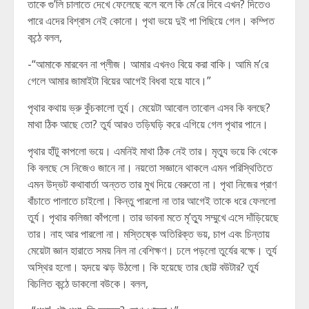
তাকে গু’লি চালাতে দেখে ফেলেছে বলে বলে কি মে’রে দিবে এখন? দিতেও
পারে এদের বিশ্বাস নেই কোনো। পৃথা ভয়ে দুই পা পিছিয়ে গেল। কম্পিত
কন্ঠে বলল,
-“আমাকে মারবেন না প্লীজ। আমার এখনও বিয়ে করা বাকি। আমি ম’রে
গেলে আমার জামাইটা বিয়ের আগেই বিধবা হয়ে যাবে।”
পৃথার কথায় ভ্রু কুঁচকালো তুর্য। মেয়েটা আবোল তাবোল এসব কি বলছে?
মাথা ঠিক আছে তো? তুর্য আরও তড়িঘড়ি করে এগিয়ে গেল পৃথার পানে।
পৃথার হাঁটু কাপলো ভয়ে। এমনিই মাথা ঠিক নেই তার। মৃত্যু ভয়ে কি থেকে
কি বলছে সে নিজেও জানে না। নয়তো সজ্ঞানে থাকলে এমন পরিস্থিতিতে
এমন উদ্ভট কথাবার্তা অন্তত তার মুখ দিয়ে বেরুতো না। পৃথা নিজের প্রাণ
বাঁচাতে পালাতে চাইলো। কিন্তু পারলো না তার আগেই তাকে ধরে ফেললো
তুর্য। পৃথার কলিজা কাঁপলো। তার ভাবনা মতে মৃ’ত্যু সম্মুখে এসে দাঁড়িয়েছে
তার। নাহ আর পারলো না। মস্তিষ্কে অতিরিক্ত ভয়, চাপ এবং চিন্তায়
মেয়েটা জ্ঞান হারাতে সময় নিল না বেশিক্ষণ। ঢলে পড়লো তুর্যের বক্ষে। তুর্য
অস্থির হলো। হৃদয়ে ঝড় উঠলো। কি হয়েছে তার ছোট্ট বউটার? তুর্য
বিচলিত কন্ঠে ডাকলো বউকে। বলল,