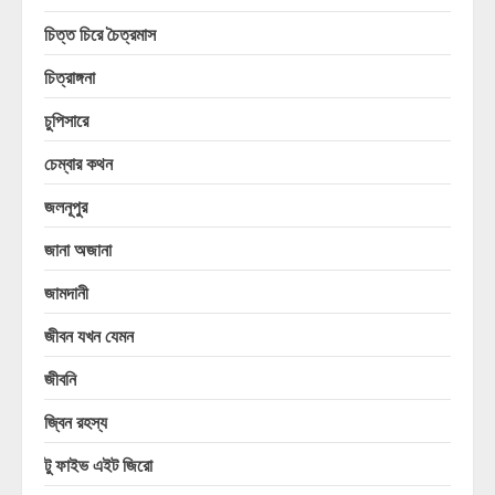
চিত্ত চিরে চৈত্রমাস
চিত্রাঙ্গনা
চুপিসারে
চেম্বার কথন
জলনূপুর
জানা অজানা
জামদানী
জীবন যখন যেমন
জীবনি
জ্বিন রহস্য
টু ফাইভ এইট জিরো