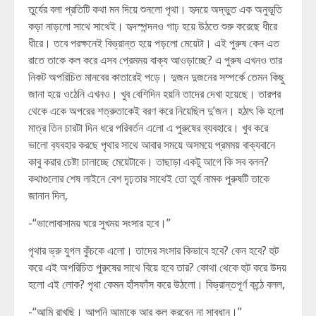
তুর্যের বলা প্রতিটি কথা মন দিয়ে শুনলো পৃথা। হৃদয়ে অদ্ভুত এক অনুভূতি
কড়া নাড়লো সাথে সাথেই। হৃদস্পন্দনও গাঢ় হয়ে উঠতে শুরু করেছে ধীরে
ধীরে। তবে পরক্ষনেই বিভ্রান্ত হয়ে পড়লো মেয়েটা। এই পুরুষ কেন এত
রাতে তাকে কল করে এসব প্রেমময় বাক্য আওড়াচ্ছে? এ পুরুষ এখনও তার
নিকট অপরিচিত মানবের কাতারেই পড়ে। দুজন দুজনের সম্পর্কে তেমন কিছু
জানা হয়ে ওঠেনি এখনও। খুব বেশিদিন হয়নি তাদের দেখা হয়েছে। তারপর
থেকে একে অপরের শত্রুতাকেই বরণ করে নিয়েছিল দু’জন। হঠাৎ কি হলো
মাত্র তিন চারটা দিন ধরে পরিবর্তন এলো এ পুরুষের ব্যবহারে। খুব করে
ভালো ব‌্যবহার করছে পৃথার সাথে আবার সময়ে অসময়ে প্রমময় বাক্যবানে
কাবু করার চেষ্টা চালাচ্ছে মেয়েটাকে। তাছাড়া একটু আগে কি সব বলল?
কথাগুলোর শেষ লাইনে বেশ দৃঢ়তার সাথেই তো তুর্য নামক পুরুষটি তাকে
জানান দিল,
-“ভালোবাসাময় ঘরে সুখময় সংসার হবে।”
পৃথার ভ্রু যুগল কুঁচকে এলো। তাদের সংসার কিভাবে হবে? কেন হবে? হুট
করে এই অপরিচিত পুরুষের সাথে বিয়ে হবে তার? কোথা থেকে হুট করে উদয়
হলো এই লোক? পৃথা কেমন হাঁসফাঁস করে উঠলো। বিভ্রান্তপূর্ণ কন্ঠে বলল,
-“আমি রাখছি। আপনি আমাকে আর কল করবেন না সাবধান।”