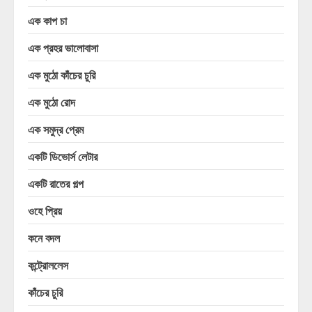
এক কাপ চা
এক প্রহর ভালোবাসা
এক মুঠো কাঁচের চুরি
এক মুঠো রোদ
এক সমুদ্র প্রেম
একটি ডিভোর্স লেটার
একটি রাতের গল্প
ওহে প্রিয়
কনে বদল
কন্ট্রোললেস
কাঁচের চুরি