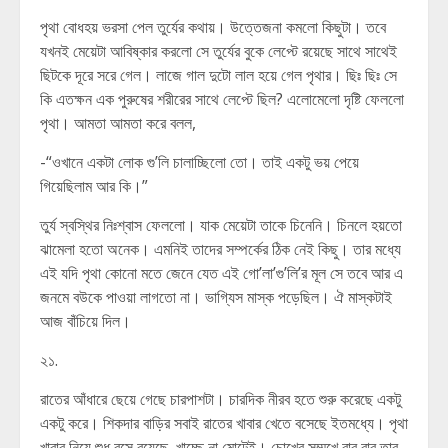
পৃথা বোধহয় ভরসা পেল তুর্যের কথায়। উত্তেজনা কমলো কিছুটা। তবে
যখনই মেয়েটা আবিষ্কার করলো সে তুর্যের বুকে লেপ্টে রয়েছে সাথে সাথেই
ছিটকে দূরে সরে গেল। লাজে গাল দুটো লাল হয়ে গেল পৃথার। ছিঃ ছিঃ সে
কি এতক্ষন এক পুরুষের শরীরের সাথে লেপ্টে ছিল? এলোমেলো দৃষ্টি ফেললো
পৃথা। আমতা আমতা করে বলল,
-“ওখানে একটা লোক গু’লি চালাচ্ছিলো তো। তাই একটু ভয় পেয়ে
গিয়েছিলাম আর কি।”
তুর্য স্বস্থির নিঃশ্বাস ফেললো। যাক মেয়েটা তাকে চিনেনি। চিনলে হয়তো
ঝামেলা হতো অনেক। এমনিই তাদের সম্পর্কের ঠিক নেই কিছু। তার মধ্যে
এই যদি পৃথা কোনো মতে জেনে যেত এই গো’লা’গু’লি’র মূল সে তবে আর এ
জনমে বউকে পাওয়া লাগতো না। ভাগ্যিস মাস্ক পড়েছিল। ঐ মাস্কটাই
আজ বাঁচিয়ে দিল।
২১.
রাতের আঁধারে ছেয়ে গেছে চারপাশটা। চারদিক নীরব হতে শুরু করেছে একটু
একটু করে। শিকদার বাড়ির সবাই রাতের খাবার খেতে বসেছে ইতমধ্যে। পৃথা
খাবার নিয়ে শুধু বসে রয়েছে, খাচ্ছে না মোটেই। চোখের সম্মুখে বার বার তার