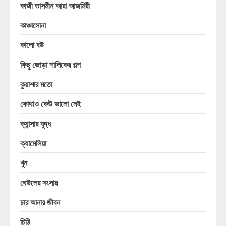
কাজী তাসমীন আরা আজমিরী
কাঞ্চাসোনা
কালো বউ
কিছু জোড়া শালিকের গল্প
কুয়াশার মতো
কোথাও কেউ ভালো নেই
ক্যান্সার যুদ্ধ
ক্যামেলিয়া
খুন
ঘেউলের সংসার
চার আনার জীবন
চিঠি