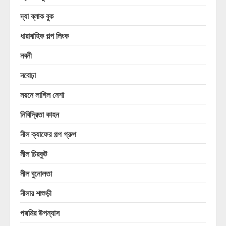
দ্যা ব্লাক বুক
ধারাবাহিক গল্প লিংক
নবনী
নবোঢ়া
নয়নে লাগিল নেশা
নিবিদ্রিতা কাহন
নীল ক্যাফের গল্প গ্রুপ
নীল চিরকুট
নীল বুনোলতা
নীলার শাশুড়ী
পদ্মমির উপন্যাস