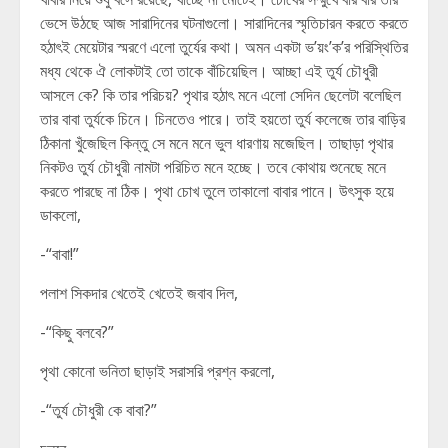
ভেসে উঠছে আজ সারাদিনের ঘটনাগুলো। সারাদিনের স্মৃতিচারন করতে করতে
হঠাৎই মেয়েটার স্মরণে এলো তুর্যের কথা। অমন একটা ভ’য়ং’ক’র পরিস্থিতির
মধ্য থেকে ঐ লোকটাই তো তাকে বাঁচিয়েছিল। আচ্ছা এই তুর্য চৌধুরী
আসলে কে? কি তার পরিচয়? পৃথার হঠাৎ মনে এলো সেদিন ছেলেটা বলেছিল
তার বাবা তুর্যকে চিনে। চিনতেও পারে। তাই হয়তো তুর্য কলেজে তার বাড়ির
ঠিকানা খুঁজেছিল কিন্তু সে মনে মনে ভুল ধারণায় মজেছিল। তাছাড়া পৃথার
নিকটও তুর্য চৌধুরী নামটা পরিচিত মনে হচ্ছে। তবে কোথায় শুনেছে মনে
করতে পারছে না ঠিক। পৃথা চোখ তুলে তাকালো বাবার পানে। উৎসুক হয়ে
ডাকলো,
-“বাবা!”
পলাশ সিকদার খেতেই খেতেই জবাব দিল,
-“কিছু বলবে?”
পৃথা কোনো ভনিতা ছাড়াই সরাসরি প্রশ্ন করলো,
-“তুর্য চৌধুরী কে বাবা?”