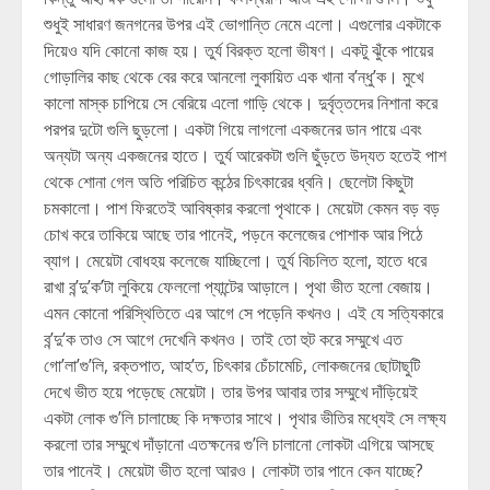
শুধুই সাধারণ জনগনের উপর এই ভোগান্তি নেমে এলো। এগুলোর একটাকে
দিয়েও যদি কোনো কাজ হয়। তুর্য বিরক্ত হলো ভীষণ। একটু ঝুঁকে পায়ের
গোড়ালির কাছ থেকে বের করে আনলো লুকায়িত এক খানা ব’ন্ধু’ক। মুখে
কালো মাস্ক চাপিয়ে সে বেরিয়ে এলো গাড়ি থেকে। দুর্বৃত্তদের নিশানা করে
পরপর দুটো গুলি ছুড়লো। একটা গিয়ে লাগলো একজনের ডান পায়ে এবং
অন্যটা অন্য একজনের হাতে। তুর্য আরেকটা গুলি ছুঁড়তে উদ্যত হতেই পাশ
থেকে শোনা গেল অতি পরিচিত কন্ঠের চিৎকারের ধ্বনি। ছেলেটা কিছুটা
চমকালো। পাশ ফিরতেই আবিষ্কার করলো পৃথাকে। মেয়েটা কেমন বড় বড়
চোখ করে তাকিয়ে আছে তার পানেই, পড়নে কলেজের পোশাক আর পিঠে
ব্যাগ। মেয়েটা বোধহয় কলেজে যাচ্ছিলো। তুর্য বিচলিত হলো, হাতে ধরে
রাখা ব’ন্দু’ক’টা লুকিয়ে ফেললো প্যান্টের আড়ালে। পৃথা ভীত হলো বেজায়।
এমন কোনো পরিস্থিতিতে এর আগে সে পড়েনি কখনও। এই যে সত্যিকারে
ব’ন্দু’ক তাও সে আগে দেখেনি কখনও। তাই তো হুট করে সম্মুখে এত
গো’লা’গু’লি, রক্তপাত, আহ’ত, চিৎকার চেঁচামেচি, লোকজনের ছোটাছুটি
দেখে ভীত হয়ে পড়েছে মেয়েটা। তার উপর আবার তার সম্মুখে দাঁড়িয়েই
একটা লোক গু’লি চালাচ্ছে কি দক্ষতার সাথে। পৃথার ভীতির মধ্যেই সে লক্ষ্য
করলো তার সম্মুখে দাঁড়ানো এতক্ষনের গু’লি চালানো লোকটা এগিয়ে আসছে
তার পানেই। মেয়েটা ভীত হলো আরও। লোকটা তার পানে কেন যাচ্ছে?