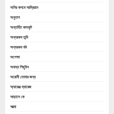
অনির কলমে আদ্রিয়ান
অনুতাপ
অন্তর্হিত কালকূট
অন্যরকম তুমি
অন্যরকম বউ
অপেক্ষা
অবাধ্য পিছুটান
অরোনী তোমার জন্য
অ্যারেঞ্জ ম্যারেজ
আড়ালে কে
আত্মা