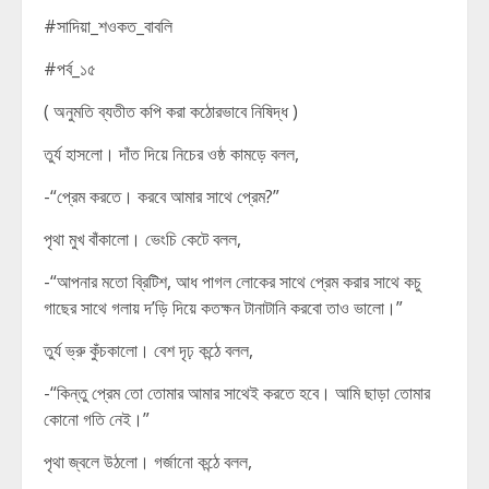
#সাদিয়া_শওকত_বাবলি
#পর্ব_১৫
( অনুমতি ব্যতীত কপি করা কঠোরভাবে নিষিদ্ধ )
তুর্য হাসলো। দাঁত দিয়ে নিচের ওষ্ঠ কামড়ে বলল,
-“প্রেম করতে। করবে আমার সাথে প্রেম?”
পৃথা মুখ বাঁকালো। ভেংচি কেটে বলল,
-“আপনার মতো ব্রিটিশ, আধ পাগল লোকের সাথে প্রেম করার সাথে কচু
গাছের সাথে গলায় দ’ড়ি দিয়ে কতক্ষন টানাটানি করবো তাও ভালো।”
তুর্য ভ্রু কুঁচকালো। বেশ দৃঢ় কন্ঠে বলল,
-“কিন্তু প্রেম তো তোমার আমার সাথেই করতে হবে। আমি ছাড়া তোমার
কোনো গতি নেই।”
পৃথা জ্বলে উঠলো। গর্জানো কন্ঠে বলল,