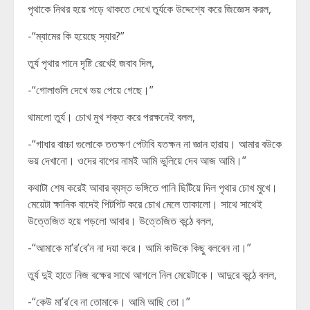
পৃথাকে নিথর হয়ে পড়ে থাকতে দেখে তুর্যকে উদ্দেশ্যে করে জিজ্ঞেস করল,
-“ম্যামের কি হয়েছে স্যার?”
তুর্য পৃথার পানে দৃষ্টি রেখেই জবাব দিল,
-“গোলাগুলি দেখে ভয় পেয়ে গেছে।”
থামলো তুর্য। চোখ মুখ শক্ত করে পরক্ষনেই বলল,
-“গাধার বাচ্চা গুলোকে ততক্ষণ পেটাবি যতক্ষন না জ্ঞান হারায়। আমার বউকে
ভয় দেখানো। ওদের বাপের নামই আমি ভুলিয়ে দেব আজ আমি।”
কথাটা শেষ করেই আবার ব্যস্ত ভঙ্গিতে পানি ছিটিয়ে দিল পৃথার চোখ মুখে।
মেয়েটা ক্ষানিক বাদেই পিটপিট করে চোখ মেলে তাকালো। সাথে সাথেই
উত্তেজিত হয়ে পড়লো আবার। উত্তেজিত কন্ঠে বলল,
-“আমাকে মা’র’বে’ন না দয়া করে। আমি কাউকে কিছু বলবেন না।”
তুর্য দুই হাতে নিজ বক্ষের সাথে আগলে নিল মেয়েটাকে। আদুরে কন্ঠে বলল,
-“কেউ মা’র’বে না তোমাকে। আমি আছি তো।”