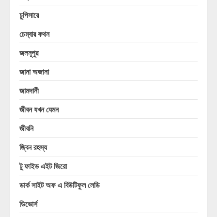
চুপিসারে
চেম্বার কথন
জলনূপুর
জানা অজানা
জামদানী
জীবন যখন যেমন
জীবনি
জ্বিন রহস্য
টু ফাইভ এইট জিরো
ডার্ক সাইট অফ এ বিউটিফুল লেডি
ডিভোর্স