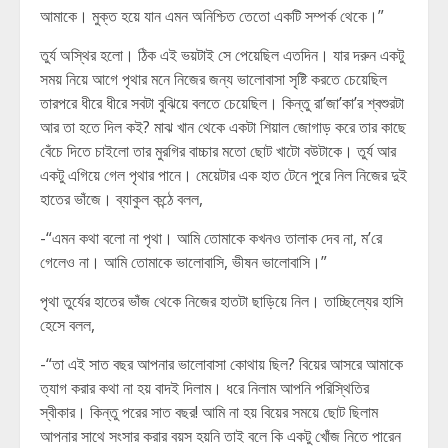
আমাকে। মুক্ত হয়ে যান এমন অনিশ্চিত তেতো একটি সম্পর্ক থেকে।”
তুর্য অস্থির হলো। ঠিক এই ভয়টাই সে পেয়েছিল এতদিন। যার দরুন একটু
সময় নিয়ে আগে পৃথার মনে নিজের জন্য ভালোবাসা সৃষ্টি করতে চেয়েছিল
তারপরে ধীরে ধীরে সবটা বুঝিয়ে বলতে চেয়েছিল।‌ কিন্তু রা’জা’কা’র শ্বশুরটা
আর তা হতে দিল কই? মাঝ খান থেকে একটা শিয়াল জোগাড় করে তার কাছে
বেঁচে দিতে চাইলো তার মুরগির বাচ্চার মতো ছোট খাটো বউটাকে। তুর্য আর
একটু এগিয়ে গেল পৃথার পানে। মেয়েটার এক হাত টেনে পুরে নিল নিজের দুই
হাতের ভাঁজে। ব্যাকুল কন্ঠে বলল,
-“এমন কথা বলো না পৃথা। আমি তোমাকে কখনও তালাক দেব না, ম’রে
গেলেও না। আমি তোমাকে ভালোবাসি, ভীষন ভালোবাসি।”
পৃথা তুর্যের হাতের ভাঁজ থেকে নিজের হাতটা ছাড়িয়ে নিল। তাচ্ছিল্যের হাসি
হেসে বলল,
-“তা এই সাত বছর আপনার ভালোবাসা কোথায় ছিল? বিয়ের আসরে আমাকে
ত্যাগ করার কথা না হয় বাদই দিলাম। ধরে নিলাম আপনি পরিস্থিতির
স্বীকার। কিন্তু পরের সাত বছর! আমি না হয় বিয়ের সময়ে ছোট ছিলাম
আপনার সাথে সংসার করার বয়স হয়নি তাই বলে কি একটু খোঁজ নিতে পারেন