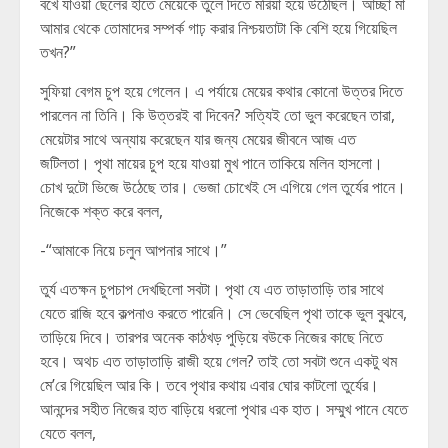
বখে যাওয়া ছেলের হাতে মেয়েকে তুলে দিতে মরিয়া হয়ে উঠেছিল। আচ্ছা মা
আমার থেকে তোমাদের সম্পর্ক গাঢ় করার নিশ্চয়তাটা কি বেশি হয়ে গিয়েছিল
তখন?”
সুফিয়া বেগম চুপ হয়ে গেলেন। এ পর্যায়ে মেয়ের কথার কোনো উত্তর দিতে
পারলেন না তিনি। কি উত্তরই বা দিবেন? সত্যিই তো ভুল করেছেন তারা,
মেয়েটার সাথে অন্যায় করেছেন যার জন্য মেয়ের জীবনে আজ এত
জটিলতা। পৃথা মায়ের চুপ হয়ে যাওয়া মুখ পানে তাকিয়ে মলিন হাসলো।
চোখ দুটো ভিজে উঠেছে তার। ভেজা চোখেই সে এগিয়ে গেল তুর্যের পানে।
নিজেকে শক্ত করে বলল,
-“আমাকে নিয়ে চলুন আপনার সাথে।”
তুর্য এতক্ষন চুপচাপ দেখছিলো সবটা। পৃথা যে এত তাড়াতাড়ি তার সাথে
যেতে রাজি হবে কল্পনাও করতে পারেনি। সে ভেবেছিল পৃথা তাকে ভুল বুঝবে,
তাড়িয়ে দিবে। তারপর অনেক কাঠখড় পুড়িয়ে বউকে নিজের কাছে নিতে
হবে। অথচ এত তাড়াতাড়ি রাজী হয়ে গেল? তাই তো সবটা শুনে একটু থম
মে’রে গিয়েছিল আর কি। তবে পৃথার কথায় এবার ঘোর কাটলো তুর্যের।
আনন্দের সহীত নিজের হাত বাড়িয়ে ধরলো পৃথার এক হাত। সম্মুখ পানে যেতে
যেতে বলল,