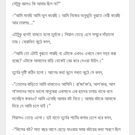
সেটুকু বয়সও কি আমার ছিল না?”
-“আমি মানছি আমি ভুল করেছি। আমি নিজের অনুভূতি বুঝতে দেরী করেছি
আর তারপর….”
এইটুকু বলেই থামতে হলো তুর্যকে। পিয়াল তেড়ে এসে সম্মুখে দাঁড়ালো
তার। ক্রোধিত কন্ঠে বলল,
-“আমি তো এটাই বুঝতে পারছি না এটাকে এখনও এখানে কেন সহ্য করা
হচ্ছে? এটাকে আমাদের বাড়ি থেকেই বের করে দেওয়া উচিৎ।”
তুর্যের দৃষ্টি কঠিন হলো। আগের কথা ভুলে শক্ত কন্ঠে সে বলল,
-“তোদের বাড়িতে আমি থাকতেও আসিনি। রা’জা’কা’র, আল’বদর, আল
শা’মসদের সাথে ভালো মানুষেরা একসাথে এক ছাদের তলায় থাকে বলে
শুনেছিস কখনও? আমি এসেছি আমার বউ নিতে। আমার বউকে আমাকে
দিয়ে দে আমি চলে যাই।”
পিয়াসও তেড়ে এলো। দুই হাতে তুর্যের শার্টের কলার চেপে ধরে বলল,
-“কিসের বউ? সাত বছর আগে ছেড়ে যাওয়ার সময় বউয়ের কথা স্মরণে ছিল