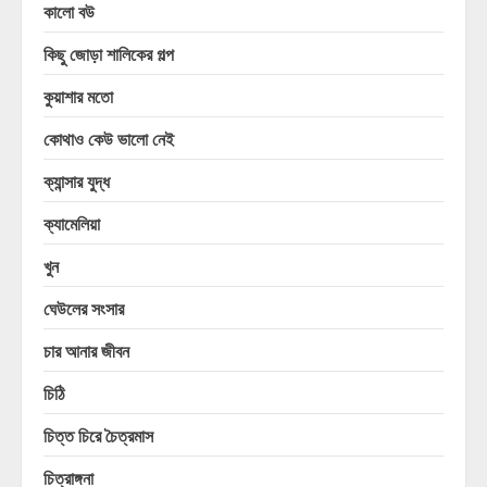
কালো বউ
কিছু জোড়া শালিকের গল্প
কুয়াশার মতো
কোথাও কেউ ভালো নেই
ক্যান্সার যুদ্ধ
ক্যামেলিয়া
খুন
ঘেউলের সংসার
চার আনার জীবন
চিঠি
চিত্ত চিরে চৈত্রমাস
চিত্রাঙ্গনা