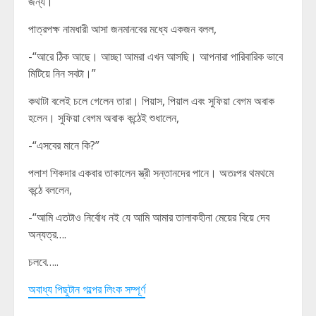
জন্য।”
পাত্রপক্ষ নামধারী আসা জনমানবের মধ্যে একজন বলল,
-“আরে ঠিক আছে। আচ্ছা আমরা এখন আসছি। আপনারা পারিবারিক ভাবে
মিটিয়ে নিন সবটা।”
কথাটা বলেই চলে গেলেন তারা। পিয়াস, পিয়াল এবং সুফিয়া বেগম অবাক
হলেন। সুফিয়া বেগম অবাক কন্ঠেই শুধালেন,
-“এসবের মানে কি?”
পলাশ শিকদার একবার তাকালেন স্ত্রী সন্তানদের পানে। অতঃপর থমথমে
কন্ঠে বললেন,
-“আমি এতটাও নির্বোধ নই যে আমি আমার তালাকহীনা মেয়ের বিয়ে দেব
অন্যত্র….
চলবে…..
অবাধ্য পিছুটান গল্পের লিংক সম্পূর্ণ