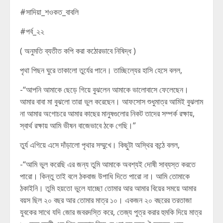
#সাদিয়া_শওকত_বাবলি
#পর্ব_২২
( অনুমতি ব্যতীত কপি করা কঠোরভাবে নিষিদ্ধ )
পৃথা পিছন ঘুরে তাকালো তুর্যের পানে। তাচ্ছিল্যের হাসি হেসে বলল,
-“আপনি আমাকে ছেড়ে গিয়ে বুঝলেন আমাকে ভালোবাসে ফেলেছেন।
আমার বাবা মা বুঝলো তারা ভুল করেছেন। আফসোস শুধুমাত্র আমিই বুঝলাম
না আমার অগোচরে আমার কাছের মানুষগুলোর নিকট তাদের সম্পর্ক রক্ষায়,
স্বার্থ রক্ষায় আমি ভীষন বাজেভাবে ঠকে গেছি।”
তুর্য এগিয়ে এসে দাঁড়ালো পৃথার সম্মুখে। কিছুটা অস্থির কন্ঠে বলল,
-“আমি ভুল করেছি এর জন্য তুমি আমাকে অবশ্যই দোষী সাব্যস্ত করতে
পারো। কিন্তু তাই বলে ঠকবাজ উপাধি দিতে পারো না। আমি তোমাকে
ঠকাইনি। তুমি হয়তো ভুলে যাচ্ছো তোমার আর আমার বিয়ের সময়ে আমার
বয়স ছিল ২০ বছর আর তোমার মাত্র ১০। একজন ২০ বছরের তরতাজা
যুবকের সাথে যদি জোর জবরদস্তি করে, তেজ্য পুত্র করার হুমকি দিয়ে মাত্র