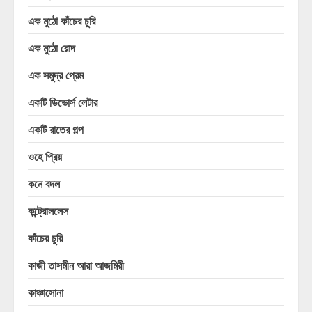
এক মুঠো কাঁচের চুরি
এক মুঠো রোদ
এক সমুদ্র প্রেম
একটি ডিভোর্স লেটার
একটি রাতের গল্প
ওহে প্রিয়
কনে বদল
কন্ট্রোললেস
কাঁচের চুরি
কাজী তাসমীন আরা আজমিরী
কাঞ্চাসোনা