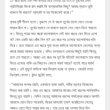
১০ বছর বয়সী এক শিশু কন্যার বিয়ে দেওয়া হয় তবে ঐ যুবকের এমন
প্রতিক্রিয়া কিংবা রাগ করাটা কি অস্বাভাবিক কিছু? আমার স্থানে তুমি
থাকলে কি করতে? প্রশ্নটা না হয় নিজেকেই করো।”
পৃথার দৃষ্টি শীতল হলো। বুঝলো সে ঐ বয়সে তুর্যের তাকে মেনে নেওয়া
সম্ভব ছিল না। তুর্যের স্থানে সে থাকলে হয়তো সেও মেনে নিতে পারতো
না। কিন্তু পরের সাত বছর! ভালোবাসলে সেই সাত বছরে কেন ফিরে এলো
না? কেন একটা বার খোঁজ নিল না? এত বছর পর এসেছে ভালোবাসার দাবি
নিয়ে। হতে পারতো এত বছরে পৃথা অন্য কাউকে ভালোবেসে ফেলেছে অন্য
কারো মায়ায় আবদ্ধ হয়েছে। যদিও ভাগ্যগুনে এসবের কিছুই হয়নি কিন্তু
হতে তো পারতো। আচ্ছা এত বছর পর তুর্য কি সত্যিই ভালোবাসে তার কাছে
ফিরে এসেছে নাকি এর পিছনেও কোনো স্বার্থ আছে? হতেই পারে স্বার্থ
আছে। এই মুহূর্তে কাউকে আর বিশ্বাস হচ্ছে না পৃথার। মেয়েটা তপ্ত
নিঃশ্বাস ফেলল। ঠান্ডা কন্ঠেই বলল,
-“আমাদের সংসার হয়নি, একসাথে থাকা হয়নি, গভীর প্রণয়ে নিজেদের
সিক্ত করা হয়নি। আর এত বছরে আমাদের মাঝের সেই বয়সের পার্থক্যটাও
কিন্তু ঘুচে যায়নি। সেদিন যেহেতু আমাদের বয়সের পার্থক্যের কারনে আপনি
আমাকে মেনে নিতে পারেননি, বিয়ের আসরেই ত্যাগ করেছিলেন সেহেতু
আজও মেনে নিতে পারার কথা নয়। তার চেয়ে বরং তালাক দিয়ে দিন