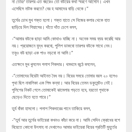
না তোর? তারপর এত বছরেও তো বউয়ের কথা স্মরণে আসেনি। এখন
এসেছিস নাটক করতে? বের হ আমাদের বাড়ি থেকে।”
তুর্যের চোখ মুখ শক্ত হলো। শক্ত হাতে সে নিজের কলার থেকে হাত
ছাড়িয়ে দিল পিয়াসের। দাঁতে দাঁত চেপে বলল,
-“আমার বউকে ছাড়া আমি কোথাও যাচ্ছি না। অনেক সময় ব্যয় করেছি আর
নয়। প্রয়োজনে যুদ্ধ করবো, পুলিশ ডাকবো তারপর বউকে সাথে নেব।
তবুও বউ ছাড়া এক পাও নড়বো না আমি।”
এতক্ষনে মুখ খুললেন পলাশ শিকদার। থমথমে কন্ঠে বললেন,
-“তোমাদের বিয়েটা আইনত বৈধ নয়। বিয়ের সময়ে তোমার বয়স ২০ হলেও
পৃথা ছিল নাবালিকা এক শিশু কন্যা। আর বিয়ের তেমন ডকুমেন্টও নেই।
পুলিশের নিকট গেলে তোমাকেই ঝামেলায় পড়তে হবে, হয়তো পৃথাকে
ছেড়েও দিতে হতে পারে।”
তুর্য বাঁকা হাসলো। পলাশ শিকদারের পানে তাকিয়ে বলল,
-“তুর্য আর তুর্যের ভাইয়েরা কখনও কাঁচা করে না। আমি সেদিন ক্রোধের বশে
বিয়েতে কোনো উৎসাহ না দেখালেও আমার ভাইয়েরা বিয়ের প্রতিটি মুহূর্তের