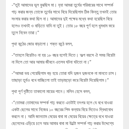
-“তুই আমাদের ভুল বুঝছিস মা। হ্যা আমরা তুর্যের পরিবারের সাথে সম্পর্ক
গাঢ় করার জন্য তোকে তুর্যের সাথে বিয়ে দিয়েছিলাম ঠিক কিন্তু তখনই তোর
সংসার করার কথা ছিল না। আমাদের দুই পক্ষের মধ্যে কথা হয়েছিল বিয়ে
হলেও তখনই ও বাড়িতে যাবি না তুই। তোর ১৮ বছর পূর্ণ হলে ধুমধাম করে
তুলে নিবেন তারা।”
পৃথা কন্ঠের জোর বাড়ালো। শক্ত কন্ঠে বলল,
-“তাহলে বিয়েটাও না হয় ১৮ বছর হলেই দিতে। অল্প বয়সে ঐ সময় বিয়েটা
না দিলে তো আর আমার জীবনে এতসব ঘটনা ঘটতো না।”
-“আমরা ভয় পেয়েছিলাম বড় হয়ে তোরা যদি দুজন দুজনকে না মানতে চাস।
তাছাড়া তুর্যও বখে যাচ্ছিলো তাই তাড়াহুড়ো করে বিয়েটা দিয়েছিলাম।”
পৃথা পূর্ণ দৃষ্টিতে তাকালো মায়ের পানে। মলিন হেসে বলল,
-“তোমরা তোমাদের সম্পর্ক গাঢ় করতে এতটাই তৎপর হলে যে বখে যাওয়া
একটা ছেলের সাথে নিজের ১০ বছরের শিশু কন্যার বিয়ে দিতেও দ্বিধাবোধ
করলে না। আমি জানতাম মেয়ের বাবা মা মেয়ের বিয়ের ক্ষেত্রে বখে যাওয়া
ছেলেদের এড়িয়ে চলে আর আমার বাবা মা উল্টো সম্পর্ক গাঢ় করার উদ্দেশ্যে