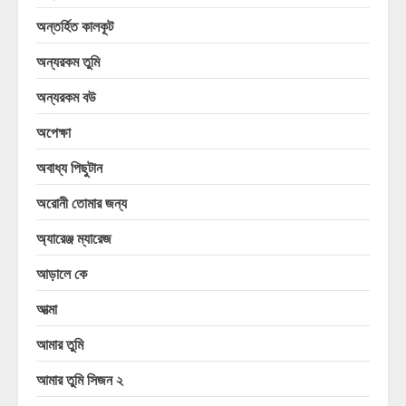
অন্তর্হিত কালকূট
অন্যরকম তুমি
অন্যরকম বউ
অপেক্ষা
অবাধ্য পিছুটান
অরোনী তোমার জন্য
অ্যারেঞ্জ ম্যারেজ
আড়ালে কে
আত্মা
আমার তুমি
আমার তুমি সিজন ২