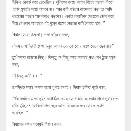
ভিডিও রেকর্ড করে রেখেছিল। পুলিশের কাছে আমার বিয়ের প্রমান দিতে
একটা মুহুর্তও সময় লাগবে না। আর বাকি রইলো ঝামেলায় পড়া তা আমি
ঝামেলায় পড়লে আপনারাও পড়বেন। একটা নাবালিকা মেয়েকে জোর করে
বিয়ে দেওয়ার অপরাধে এই বুড়ো বয়সে জেলের ঘানি টানতে হবে।”
পিয়াল তেতে উঠলো। গলা বাড়িয়ে বলল,
-“ভয় দেখাচ্ছিস? দেখা তবুও আমার বোনকে তোর সাথে যেতে দেব না।”
তুর্য বলতে চাইলো কিছু। কিন্তু সে কিছু বলার আগেই পৃথা বেশ ঠান্ডা কন্ঠে
বলল,
-“কিন্তু আমি যাব।”
উপস্থিত সবাই অবাক হলো পৃথার কথায়। পিয়াস চকিত কন্ঠে বলল,
-“কি বলছিস এসব তুই? মাথা ঠিক আছে তো? এই ছেলেটার সাথে তুই যেতে
রাজি হচ্ছিস? যে কিনা সাত বছর আগে বিয়ের আসরে তোকে ত্যাগ
করেছিল।”
পিয়াসের কথার মধ্যেই পিয়াল বলল,